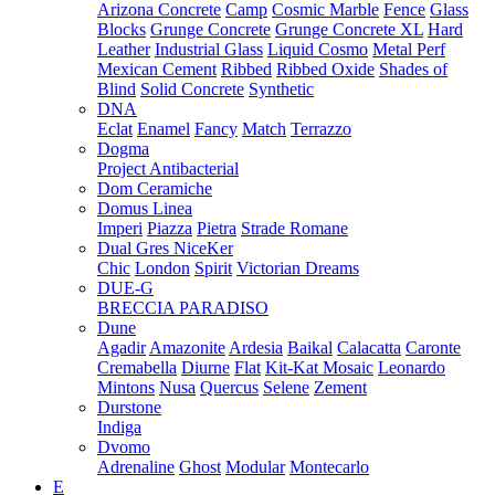
Arizona Concrete
Camp
Cosmic Marble
Fence
Glass
Blocks
Grunge Concrete
Grunge Concrete XL
Hard
Leather
Industrial Glass
Liquid Cosmo
Metal Perf
Mexican Cement
Ribbed
Ribbed Oxide
Shades of
Blind
Solid Concrete
Synthetic
DNA
Eclat
Enamel
Fancy
Match
Terrazzo
Dogma
Project Antibacterial
Dom Ceramiche
Domus Linea
Imperi
Piazza
Pietra
Strade Romane
Dual Gres NiceKer
Chic
London
Spirit
Victorian Dreams
DUE-G
BRECCIA PARADISO
Dune
Agadir
Amazonite
Ardesia
Baikal
Calacatta
Caronte
Cremabella
Diurne
Flat
Kit-Kat Mosaic
Leonardo
Mintons
Nusa
Quercus
Selene
Zement
Durstone
Indiga
Dvomo
Adrenaline
Ghost
Modular
Montecarlo
E