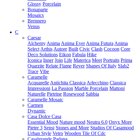
Glossy
Porcelain
Bonaparte
Mosaics
Brennero
Venus
C
Caesar
Alchemy
Anima
Anima Ever
Anima Futura
Anima
Select
Arthis
Autore
Built
Civic
Clash
Cocoon
Core
Deco Solutions
Eikon
Fabula
Hike
Iconica
Inner
Join
Life
Materica
Meet
Portraits
Prima
Quarzite
Relate Flame
Rever
Shapes Of Italy
Slab2
Trace
Vibe
Caramelle
Acquarelle
Antichita Classica
Arlecchino
Classica
Impressioni
La Passion
Marble Porcelain
Mattoni
Naturelle
Pietrine
Rosewood
Sabbia
Caramelle Mosaic
Carmen
Dynamic
Casa Dolce Casa
Essential Mood
Nature mood
Neutra 6.0
Onyx More
Pietre 3
Sensi
Stones and More
Studios Of Casamood
Urban Style
Vetro
Wooden Tile Of Cdc
Casalgrande Padana