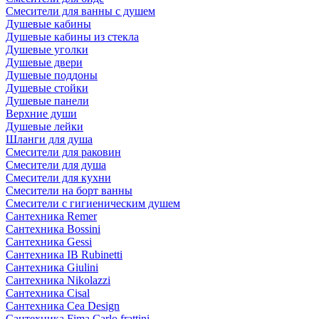
Смесители для ванны с душем
Душевые кабины
Душевые кабины из стекла
Душевые уголки
Душевые двери
Душевые поддоны
Душевые стойки
Душевые панели
Верхние души
Душевые лейки
Шланги для душа
Смесители для раковин
Смесители для душа
Смесители для кухни
Смесители на борт ванны
Смесители с гигиеническим душем
Сантехника Remer
Сантехника Bossini
Сантехника Gessi
Сантехника IB Rubinetti
Сантехника Giulini
Сантехника Nikolazzi
Сантехника Cisal
Сантехника Cea Design
Сантехника Fima Carlo frattini