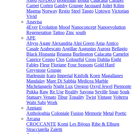
Aged
Art-Deco
Bohemian
Bondi
Calacatta
Camper
Carpet
Corten
Gatsby
Grunge
Jacquard
Joliet
Kilim
Magma
Norway
Regio
Steel
Tango
Uptown
Victorian
Vivid
Apavisa
4Ever
Evolution
Mood
Nanoconcept
Nanoevolution
Regeneration
Tattoo
Zinc
south
APE
Abyss
Agate
Alexandria
Alpi Green
Ama
Antico
Casale
Arabescato
Argillae
Augustus
Aurora
Bellagio
Black Hispania
Brianna
Burlington
Calacatta
Camelot
Caprice
Ceppo
Clos
Colourful
Cross
Dahlia
Eight
Fables
Fleur
Floriane
Four Seasons
Gold Hard
Greystone
Grunge
Harlequin
Icaro
Imperial
Kinfolk
Koen
Magallanes
Mandalay
Mare Di Sabbia
Medicea Marble
Michelangelo
Night Lux
Oregon
Oxyd Jewel
Piemonte
Pukka
Raw
Re Use
Reality
Savona
Seville
Snap
Souk
Statuary Venato
Tibur
Tonality
Twist
Vintage
Volterra
Wabi Sabi
Work
Appiani
Anthologhia
Coloniale
Fusion
Memorie
Metal
Poetic
Arcana
CROCCANTE
Komi
Les Bijoux
Ribe & Elburg
Stracciatella
Zaletti