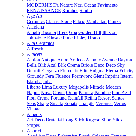
MODERNISTA
Nature
Neri
Ocean
Pavimento
RENAISSANCE
Rombos
Studio
Age Art
Ceramics
Classic Stone
Fabric
Manhattan
Planks
Alaplana
Amalfi
Brasilia
Brera
Goa
Golden Hill
Illusion
Johnstone
Kinsale
Pune
Ripley
Urano
Alta Ceramica
Affreschi
Altacera
Albion
Antique
Antre
Artdeco
Atlantic
Avenue
Bayron
Bella
Blik Azul
Blik Crema
Briole
Deco
Deco Sky
Detroit
Eleganza
Elemento
Elite
Enigma
Eterna
Felicity
Groundy
Fern
Fluence
Formwork
Glent
Imprint
Interni
Islandia
Julia
Liberto
Lima
Luxury
Megapolis
Miracle
Modern
Napoli
Nova
Oliver
Orion
Palmira
Paradise
Pion Azul
Pion Crema
Portland
Rainfall
Rejina
Resort
Santos
Sens
Shape
Smalta
Sonata
Triangle
Veronica
Vertus
Village
Amadis
Art Deco
Brutalist
Long Stick
Rugose
Short Stick
Stripes
Aparici