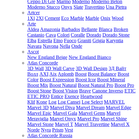
Ceppo Di Gre
Marmo
Moderno
Moderno Beton
Moderno Stucco
Onyx
Slate
Travertino
Una Pietra
Artcer
1Xl
2Xl
Cement
Eco Marble
Marble
Onix
Wood
Arte
Aldea
Amazonia
Barbados
Bellante
Blanca
Broken
Castanio
Cava
Colori
Coralle
Dorado
Dorado Stone
Elba
Estrella
Etno
Fuoco
Graniti
Grigia
Karyntia
Navara
Navona
Nella
Onde
Ascot
New England Beige
New England Bianco
Atlas Concorde
3D Wall
3D Wall Carve
3D Wall Design
3Д Вайт
Волл
AXI
Aix
Aplomb
Boost
Boost Balance
Boost
Color
Boost Expression
Boost Icor
Boost Mineral
Boost Mix
Boost Natural
Boost Natural Pro
Boost Pro
Boost Stone
Boost Vision
Brave
Canone Inverso
ETIC
ETIC PRO
Entice
Exence
Heartwood
Klif
Kone
Log
Log Cansei
Log Select
MARVEL
Marvel 3D
Marvel Diva
Marvel Dream
Marvel Edge
Marvel Epic
Marvel Gala
Marvel Gems
Marvel
Meraviglia
Marvel Onyx
Marvel Pro
Marvel Shine
Marvel Stone
Marvel T
Marvel Travertine
Marvel X
Norde
Nyra
Prism
Vest
Atlas Concorde Russia