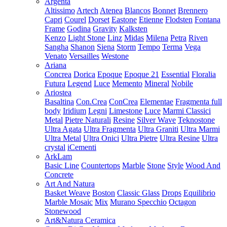
Argenta
Altissimo
Artech
Atenea
Blancos
Bonnet
Brennero
Capri
Courel
Dorset
Eastone
Etienne
Flodsten
Fontana
Frame
Godina
Gravity
Kalksten
Kenzo
Light Stone
Linz
Midas
Milena
Petra
Riven
Sangha
Shanon
Siena
Storm
Tempo
Terma
Vega
Venato
Versailles
Westone
Ariana
Concrea
Dorica
Epoque
Epoque 21
Essential
Floralia
Futura
Legend
Luce
Memento
Mineral
Nobile
Ariostea
Basaltina
Con.Crea
ConCrea
Elementae
Fragmenta full
body
Iridium
Legni
Limestone
Luce
Marmi Classici
Metal
Pietre Naturali
Resine
Silver Wave
Teknostone
Ultra Agata
Ultra Fragmenta
Ultra Graniti
Ultra Marmi
Ultra Metal
Ultra Onici
Ultra Pietre
Ultra Resine
Ultra
crystal
iCementi
ArkLam
Basic Line
Countertops
Marble
Stone
Style
Wood And
Concrete
Art And Natura
Basket Weave
Boston
Classic Glass
Drops
Equilibrio
Marble Mosaic
Mix
Murano Specchio
Octagon
Stonewood
Art&Natura Ceramica