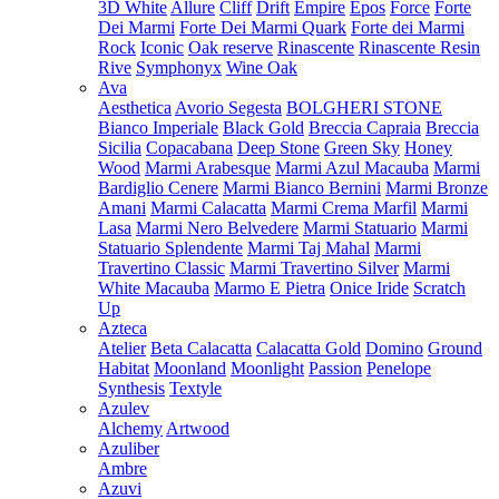
3D White
Allure
Cliff
Drift
Empire
Epos
Force
Forte
Dei Marmi
Forte Dei Marmi Quark
Forte dei Marmi
Rock
Iconic
Oak reserve
Rinascente
Rinascente Resin
Rive
Symphonyx
Wine Oak
Ava
Aesthetica
Avorio Segesta
BOLGHERI STONE
Bianco Imperiale
Black Gold
Breccia Capraia
Breccia
Sicilia
Copacabana
Deep Stone
Green Sky
Honey
Wood
Marmi Arabesque
Marmi Azul Macauba
Marmi
Bardiglio Cenere
Marmi Bianco Bernini
Marmi Bronze
Amani
Marmi Calacatta
Marmi Crema Marfil
Marmi
Lasa
Marmi Nero Belvedere
Marmi Statuario
Marmi
Statuario Splendente
Marmi Taj Mahal
Marmi
Travertino Classic
Marmi Travertino Silver
Marmi
White Macauba
Marmo E Pietra
Onice Iride
Scratch
Up
Azteca
Atelier
Beta Calacatta
Calacatta Gold
Domino
Ground
Habitat
Moonland
Moonlight
Passion
Penelope
Synthesis
Textyle
Azulev
Alchemy
Artwood
Azuliber
Ambre
Azuvi