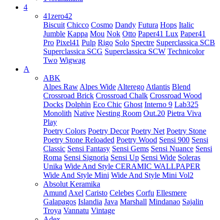
4
41zero42
Biscuit
Chicco
Cosmo
Dandy
Futura
Hops
Italic
Jumble
Kappa
Mou
Nok
Otto
Paper41 Lux
Paper41
Pro
Pixel41
Pulp
Rigo
Solo
Spectre
Superclassica SCB
Superclassica SCG
Superclassica SCW
Technicolor
Two
Wigwag
A
ABK
Alpes Raw
Alpes Wide
Alterego
Atlantis
Blend
Crossroad Brick
Crossroad Chalk
Crossroad Wood
Docks
Dolphin
Eco Chic
Ghost
Interno 9
Lab325
Monolith
Native
Nesting Room
Out.20
Pietra Viva
Play
Poetry Colors
Poetry Decor
Poetry Net
Poetry Stone
Poetry Stone Reloaded
Poetry Wood
Sensi 900
Sensi
Classic
Sensi Fantasy
Sensi Gems
Sensi Nuance
Sensi
Roma
Sensi Signoria
Sensi Up
Sensi Wide
Soleras
Unika
Wide And Style CERAMIC WALLPAPER
Wide And Style Mini
Wide And Style Mini Vol2
Absolut Keramika
Amund
Axel
Caristo
Celebes
Corfu
Ellesmere
Galapagos
Islandia
Java
Marshall
Mindanao
Sajalin
Troya
Vannatu
Vintage
Adex