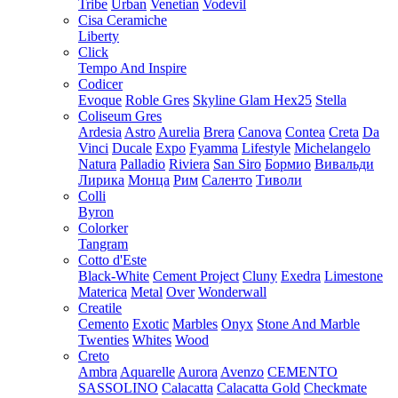
Tribe
Urban
Venetian
Vodevil
Cisa Ceramiche
Liberty
Click
Tempo And Inspire
Codicer
Evoque
Roble Gres
Skyline Glam Hex25
Stella
Coliseum Gres
Ardesia
Astro
Aurelia
Brera
Canova
Contea
Creta
Da
Vinci
Ducale
Expo
Fyamma
Lifestyle
Michelangelo
Natura
Palladio
Riviera
San Siro
Бормио
Вивальди
Лирика
Монца
Рим
Саленто
Тиволи
Colli
Byron
Colorker
Tangram
Cotto d'Este
Black-White
Cement Project
Cluny
Exedra
Limestone
Materica
Metal
Over
Wonderwall
Creatile
Cemento
Exotic
Marbles
Onyx
Stone And Marble
Twenties
Whites
Wood
Creto
Ambra
Aquarelle
Aurora
Avenzo
CEMENTO
SASSOLINO
Calacatta
Calacatta Gold
Checkmate