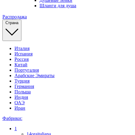
Душевые лейки
Шланги для душа
Распродажа
Страна
Италия
Испания
Россия
Китай
Португалия
Арабские Эмираты
Турция
Германия
Польша
Индия
ОАЭ
Иран
Фабрики:
1
14oraitaliana