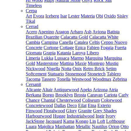
Hi Wood
Maps
Natural Stone
Onyx
Rock Salt
Timeless
Cerpa
Art
Evora
Iceberg
Isar
Lester
Materia
Obi
Oxido
Sisley
Tikal
Cerrad
Acero
Apenino
Aragon
Arbaro
Ash
Aviona
Batista
Brazilian Quarzite
Calacatta Gold
Calacatta White
Cambia
Campina
Canella
Catalea
Celtis
Ceppo Nuovo
Concrete
Cortone
Cottage
Epica
Fabien
Foggia
Fuerta
Giornata
Grapia
Katania
Laroya
Libero
Limeria
Lukka
Lussaca
Marmo
Marquina
Marquina
Gold
Masterstone
Mattina
Maxie
Montego
Mustiq
Nickwood
Nigella
Notta
Onix
Retro Brick
Setim
Softcement
Statuario
Stonemood
Stonetech
Tablero
Tacoma
Tassero
Tonella
Westwood
Woodmax
Zebrina
Cersanit
Alicante
Altair
Antiquewood
Apeks
Arizona
Atria
Berkana
Borgo
Brooklyn
Brosta
Caravan
Cariota
Carly
Chance
Chantal
Chesterwood
Coliseum
Colorwood
Concretewood
Dallas
Deco
Eilat
Etna
Exterio
Finwood
Floralwood
Glory
Granite
Grey Shades
Harbourwood
Hugge
Industrialwood
Ingir
Ivory
JackStone
Jacquard
Kama
Kongo
Lin
Loft
Lofthouse
Luara
Majolica
Manhattan
Metallic
Nautilus
Orion
Otto