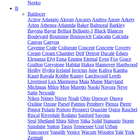
Neeko
B
Baldocer
Active
Adaggio
Akrom
Ancares
Andrea
Anore
Arkety
Arlon
Athenea
Atlantida
Baker
Balmoral
Barkley
Bayona
Bayur
Belfast
Bellagio-1
Black
Blancos
Boulevard
Boutonne
Brunswich
Calacatta
Calcutta
Canvas
Canyon
Cayenne
Code
Coliseum
Concept
Concrete
Coverty
Cream
Cream Chamber
Delf
Detroit
Ducale
Edges
Eleganza
Elyt
Enna
Epping
Eternal
Even
Fox
Grace
Grafton
Greystone
Habitat
Hakea
Hannover
Hardwood
Hedby
Hydra
Iceland
Invictus
June
Kaliva
Kamba
Kauri
Kavala
Kotibe
Kunny
Larchwood
Leeds
Liverpool
Lux Marmorea
Maia
Maine
Maryland
Michigan
Milos
Mon
Muretto
Naoki
Navora
Neve
Satin
Nexside
Nikea
Nimes
Niove
Noah
Ohio
Oneway
Otawa
Oxiline
Ozone
Parsel
Patmos
Pembrey
Pienza
Pierre
Piggot
Polaris
Portoro
Prospect
Quarzite
Quios
Raschel
Riscal
Riverdale
Rodano
Sanford
Savona
Seul
Shetland
Shira
Silver
Sitka
Solid
Statuario
Storm
Sunshine
Sutton
Tasos
Tennessee
Ural
Urban
Vancouver
Vanglih
Venice
Wacom
Wooden
Yale
York
Zermatt