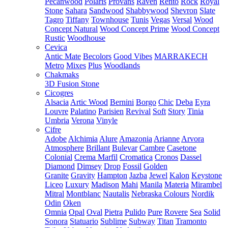
Pecanwood
Polaris
Provans
Raven
Rento
Rock
Royal
Stone
Sahara
Sandwood
Shabbywood
Shevron
Slate
Tagro
Tiffany
Townhouse
Tunis
Vegas
Versal
Wood
Concept Natural
Wood Concept Prime
Wood Concept
Rustic
Woodhouse
Cevica
Antic Mate
Becolors
Good Vibes
MARRAKECH
Metro
Mixes
Plus
Woodlands
Chakmaks
3D Fusion Stone
Cicogres
Alsacia
Artic Wood
Bernini
Borgo
Chic
Deba
Eyra
Louvre
Palatino
Parisien
Revival
Soft
Story
Tinia
Umbria
Verona
Vinyle
Cifre
Adobe
Alchimia
Alure
Amazonia
Arianne
Arvora
Atmosphere
Brillant
Bulevar
Cambre
Casetone
Colonial
Crema Marfil
Cromatica
Cronos
Dassel
Diamond
Dimsey
Drop
Fossil
Golden
Granite
Gravity
Hampton
Jazba
Jewel
Kalon
Keystone
Liceo
Luxury
Madison
Mahi
Manila
Materia
Mirambel
Mitral
Montblanc
Nautalis
Nebraska Colours
Nordik
Odin
Oken
Omnia
Opal
Oval
Pietra
Pulido
Pure
Rovere
Sea
Solid
Sonora
Statuario
Sublime
Subway
Titan
Tramonto