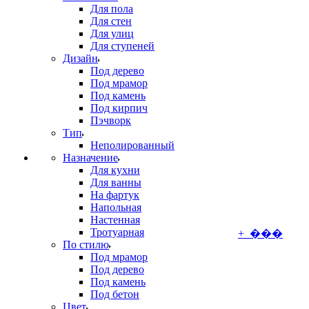
Для пола
Для стен
Для улиц
Для ступеней
Дизайн
Под дерево
Под мрамор
Под камень
Под кирпич
Пэчворк
Тип
Неполированный
Назначение
Для кухни
Для ванны
На фартук
Напольная
Настенная
Тротуарная
+ ���
По стилю
Под мрамор
Под дерево
Под камень
Под бетон
Цвет