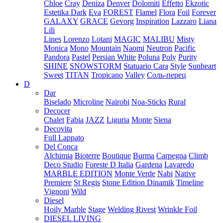
Chloe
Cray
Deniza
Denver
Dolomiti
Effetto
Ekzotic
Estetika Dark
Eva
FOREST
Flamel
Flora
Foil
Forever
GALAXY
GRACE
Gevorg
Inspiration
Lazzaro
Liana
Lili
Lines
Lorenzo
Lotani
MAGIC
MALIBU
Misty
Monica
Mono
Mountain
Naomi
Neutron
Pacific
Pandora
Pastel
Persian White
Poluna
Poly
Purity
SHINE
SNOWSTORM
Statuario Cara
Style
Sunheart
Sweet
TITAN
Tropicano
Valley
Соль-перец
D
Dar
Biselado
Microline
Nairobi
Noa-Sticks
Rural
Decocer
Chalet
Fabia
JAZZ
Liguria
Monte
Siena
Decovita
Full Lappato
Del Conca
Alchimia
Bioterre
Boutique
Burma
Carpegna
Climb
Deco Studio
Foreste D Italia
Gardena
Lavaredo
MARBLE EDITION
Monte Verde
Nabi
Native
Premiere
St Regis
Stone Edition Dinamik
Timeline
Vignoni
Wild
Diesel
Hoily Marble
Stage
Welding Rivest
Wrinkle Foil
DIESEL LIVING