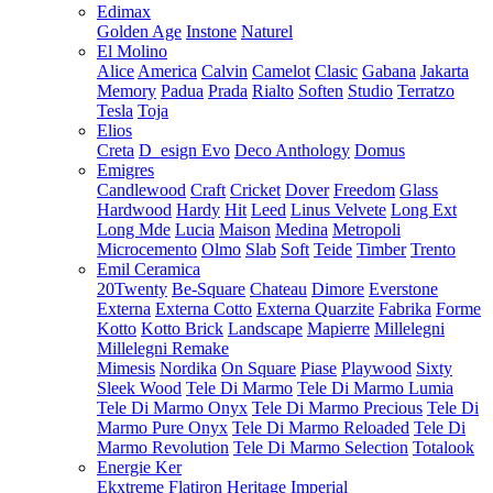
Edimax
Golden Age
Instone
Naturel
El Molino
Alice
America
Calvin
Camelot
Clasic
Gabana
Jakarta
Memory
Padua
Prada
Rialto
Soften
Studio
Terratzo
Tesla
Toja
Elios
Creta
D_esign Evo
Deco Anthology
Domus
Emigres
Candlewood
Craft
Cricket
Dover
Freedom
Glass
Hardwood
Hardy
Hit
Leed
Linus Velvete
Long Ext
Long Mde
Lucia
Maison
Medina
Metropoli
Microcemento
Olmo
Slab
Soft
Teide
Timber
Trento
Emil Ceramica
20Twenty
Be-Square
Chateau
Dimore
Everstone
Externa
Externa Cotto
Externa Quarzite
Fabrika
Forme
Kotto
Kotto Brick
Landscape
Mapierre
Millelegni
Millelegni Remake
Mimesis
Nordika
On Square
Piase
Playwood
Sixty
Sleek Wood
Tele Di Marmo
Tele Di Marmo Lumia
Tele Di Marmo Onyx
Tele Di Marmo Precious
Tele Di
Marmo Pure Onyx
Tele Di Marmo Reloaded
Tele Di
Marmo Revolution
Tele Di Marmo Selection
Totalook
Energie Ker
Ekxtreme
Flatiron
Heritage
Imperial