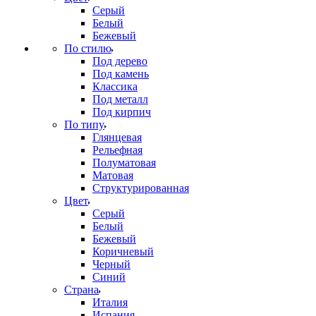
Серый
Белый
Бежевый
По стилю
Под дерево
Под камень
Классика
Под металл
Под кирпич
По типу
Глянцевая
Рельефная
Полуматовая
Матовая
Структурированная
Цвет
Серый
Белый
Бежевый
Коричневый
Черный
Синий
Страна
Италия
Испания