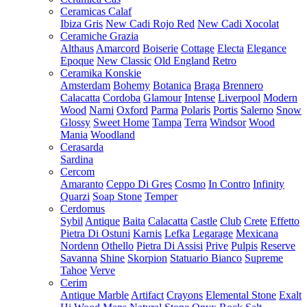
Ceramicas Calaf
Ibiza Gris
New Cadi Rojo Red
New Cadi Xocolat
Ceramiche Grazia
Althaus
Amarcord
Boiserie
Cottage
Electa
Elegance
Epoque
New Classic
Old England
Retro
Ceramika Konskie
Amsterdam
Bohemy
Botanica
Braga
Brennero
Calacatta
Cordoba
Glamour
Intense
Liverpool
Modern
Wood
Narni
Oxford
Parma
Polaris
Portis
Salerno
Snow
Glossy
Sweet Home
Tampa
Terra
Windsor
Wood
Mania
Woodland
Cerasarda
Sardina
Cercom
Amaranto
Ceppo Di Gres
Cosmo
In Contro
Infinity
Quarzi
Soap Stone
Temper
Cerdomus
Sybil
Antique
Baita
Calacatta
Castle
Club
Crete
Effetto
Pietra Di Ostuni
Karnis
Lefka
Legarage
Mexicana
Nordenn
Othello
Pietra Di Assisi
Prive
Pulpis
Reserve
Savanna
Shine
Skorpion
Statuario Bianco
Supreme
Tahoe
Verve
Cerim
Antique Marble
Artifact
Crayons
Elemental Stone
Exalt