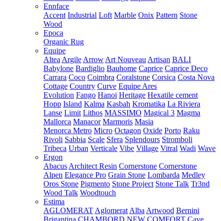
Ennface
Accent
Industrial
Loft
Marble
Onix
Pattern
Stone
Wood
Epoca
Organic Rug
Equipe
Altea
Argile
Arrow
Art Nouveau
Artisan
BALI
Babylone
Bardiglio
Bauhome
Caprice
Caprice Deco
Carrara
Coco
Coimbra
Coralstone
Corsica
Costa Nova
Cottage
Country
Curve
Equipe Ares
Evolution
Fango
Hanoi
Heritage
Hexatile cement
Hopp
Island
Kalma
Kasbah
Kromatika
La Riviera
Lanse
Limit
Lithos
MASSIMO
Magical 3
Magma
Mallorca
Manacor
Marmoris
Masia
Menorca
Metro
Micro
Octagon
Oxide
Porto
Raku
Rivoli
Sabbia
Scale
Sfera
Splendours
Stromboli
Tribeca
Urban
Verticale
Vibe
Village
Vitral
Wadi
Wave
Ergon
Abacus
Architect Resin
Cornerstone
Cornerstone
Alpen
Elegance Pro
Grain Stone
Lombarda
Medley
Oros Stone
Pigmento
Stone Project
Stone Talk
Tr3nd
Wood Talk
Woodtouch
Estima
AGLOMERAT
Aglomerat
Alba
Artwood
Bernini
Brigantina
CHAMBORD NEW
COMFORT
Cave