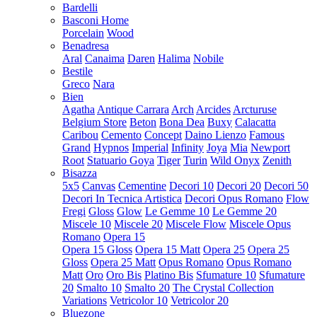
Bardelli
Basconi Home
Porcelain
Wood
Benadresa
Aral
Canaima
Daren
Halima
Nobile
Bestile
Greco
Nara
Bien
Agatha
Antique Carrara
Arch
Arcides
Arcturuse
Belgium Store
Beton
Bona Dea
Buxy
Calacatta
Caribou
Cemento
Concept
Daino Lienzo
Famous
Grand
Hypnos
Imperial
Infinity
Joya
Mia
Newport
Root
Statuario Goya
Tiger
Turin
Wild Onyx
Zenith
Bisazza
5x5
Canvas
Cementine
Decori 10
Decori 20
Decori 50
Decori In Tecnica Artistica
Decori Opus Romano
Flow
Fregi
Gloss
Glow
Le Gemme 10
Le Gemme 20
Miscele 10
Miscele 20
Miscele Flow
Miscele Opus
Romano
Opera 15
Opera 15 Gloss
Opera 15 Matt
Opera 25
Opera 25
Gloss
Opera 25 Matt
Opus Romano
Opus Romano
Matt
Oro
Oro Bis
Platino Bis
Sfumature 10
Sfumature
20
Smalto 10
Smalto 20
The Crystal Collection
Variations
Vetricolor 10
Vetricolor 20
Bluezone