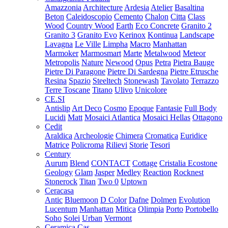
Amazzonia
Architecture
Ardesia
Atelier
Basaltina
Beton
Caleidoscopio
Cemento
Chalon
Citta
Class
Wood
Country Wood
Earth
Eco Concrete
Granito 2
Granito 3
Granito Evo
Kerinox
Kontinua
Landscape
Lavagna
Le Ville
Limpha
Macro
Manhattan
Marmoker
Marmosmart
Marte
Metalwood
Meteor
Metropolis
Nature
Newood
Opus
Petra
Pietra Bauge
Pietre Di Paragone
Pietre Di Sardegna
Pietre Etrusche
Resina
Spazio
Steeltech
Stonewash
Tavolato
Terrazzo
Terre Toscane
Titano
Ulivo
Unicolore
CE.SI
Antislip
Art Deco
Cosmo
Epoque
Fantasie
Full Body
Lucidi
Matt
Mosaici Atlantica
Mosaici Hellas
Ottagono
Cedit
Araldica
Archeologie
Chimera
Cromatica
Euridice
Matrice
Policroma
Rilievi
Storie
Tesori
Century
Aurum
Blend
CONTACT
Cottage
Cristalia
Ecostone
Geology
Glam
Jasper
Medley
Reaction
Rocknest
Stonerock
Titan
Two 0
Uptown
Ceracasa
Antic
Bluemoon
D Color
Dafne
Dolmen
Evolution
Lucentum
Manhattan
Mitica
Olimpia
Porto
Portobello
Soho
Solei
Urban
Vermont
Ceramica Cas