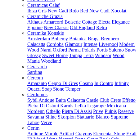
Ceramicas Calaf
Ibiza Gris
New Cadi Rojo Red
New Cadi Xocolat
Ceramiche Grazia
Althaus
Amarcord
Boiserie
Cottage
Electa
Elegance
Epoque
New Classic
Old England
Retro
Ceramika Konskie
Amsterdam
Bohemy
Botanica
Braga
Brennero
Calacatta
Cordoba
Glamour
Intense
Liverpool
Modern
Wood
Narni
Oxford
Parma
Polaris
Portis
Salerno
Snow
Glossy
Sweet Home
Tampa
Terra
Windsor
Wood
Mania
Woodland
Cerasarda
Sardina
Cercom
Amaranto
Ceppo Di Gres
Cosmo
In Contro
Infinity
Quarzi
Soap Stone
Temper
Cerdomus
Sybil
Antique
Baita
Calacatta
Castle
Club
Crete
Effetto
Pietra Di Ostuni
Karnis
Lefka
Legarage
Mexicana
Nordenn
Othello
Pietra Di Assisi
Prive
Pulpis
Reserve
Savanna
Shine
Skorpion
Statuario Bianco
Supreme
Tahoe
Verve
Cerim
Antique Marble
Artifact
Crayons
Elemental Stone
Exalt