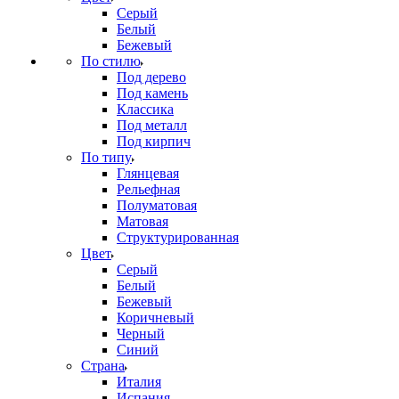
Серый
Белый
Бежевый
По стилю
Под дерево
Под камень
Классика
Под металл
Под кирпич
По типу
Глянцевая
Рельефная
Полуматовая
Матовая
Структурированная
Цвет
Серый
Белый
Бежевый
Коричневый
Черный
Синий
Страна
Италия
Испания