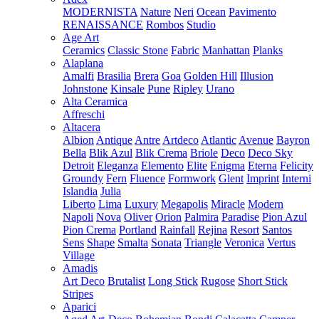
MODERNISTA
Nature
Neri
Ocean
Pavimento
RENAISSANCE
Rombos
Studio
Age Art
Ceramics
Classic Stone
Fabric
Manhattan
Planks
Alaplana
Amalfi
Brasilia
Brera
Goa
Golden Hill
Illusion
Johnstone
Kinsale
Pune
Ripley
Urano
Alta Ceramica
Affreschi
Altacera
Albion
Antique
Antre
Artdeco
Atlantic
Avenue
Bayron
Bella
Blik Azul
Blik Crema
Briole
Deco
Deco Sky
Detroit
Eleganza
Elemento
Elite
Enigma
Eterna
Felicity
Groundy
Fern
Fluence
Formwork
Glent
Imprint
Interni
Islandia
Julia
Liberto
Lima
Luxury
Megapolis
Miracle
Modern
Napoli
Nova
Oliver
Orion
Palmira
Paradise
Pion Azul
Pion Crema
Portland
Rainfall
Rejina
Resort
Santos
Sens
Shape
Smalta
Sonata
Triangle
Veronica
Vertus
Village
Amadis
Art Deco
Brutalist
Long Stick
Rugose
Short Stick
Stripes
Aparici