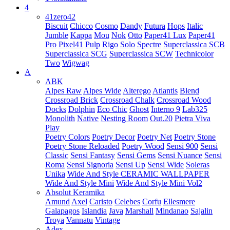
4
41zero42
Biscuit
Chicco
Cosmo
Dandy
Futura
Hops
Italic
Jumble
Kappa
Mou
Nok
Otto
Paper41 Lux
Paper41
Pro
Pixel41
Pulp
Rigo
Solo
Spectre
Superclassica SCB
Superclassica SCG
Superclassica SCW
Technicolor
Two
Wigwag
A
ABK
Alpes Raw
Alpes Wide
Alterego
Atlantis
Blend
Crossroad Brick
Crossroad Chalk
Crossroad Wood
Docks
Dolphin
Eco Chic
Ghost
Interno 9
Lab325
Monolith
Native
Nesting Room
Out.20
Pietra Viva
Play
Poetry Colors
Poetry Decor
Poetry Net
Poetry Stone
Poetry Stone Reloaded
Poetry Wood
Sensi 900
Sensi
Classic
Sensi Fantasy
Sensi Gems
Sensi Nuance
Sensi
Roma
Sensi Signoria
Sensi Up
Sensi Wide
Soleras
Unika
Wide And Style CERAMIC WALLPAPER
Wide And Style Mini
Wide And Style Mini Vol2
Absolut Keramika
Amund
Axel
Caristo
Celebes
Corfu
Ellesmere
Galapagos
Islandia
Java
Marshall
Mindanao
Sajalin
Troya
Vannatu
Vintage
Adex