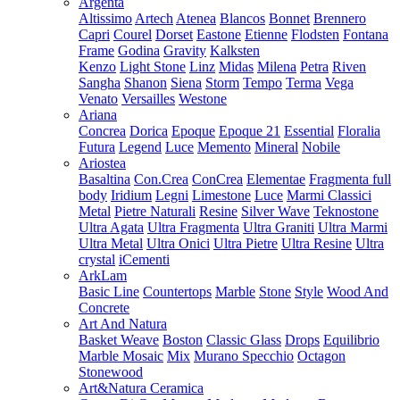
Argenta
Altissimo
Artech
Atenea
Blancos
Bonnet
Brennero
Capri
Courel
Dorset
Eastone
Etienne
Flodsten
Fontana
Frame
Godina
Gravity
Kalksten
Kenzo
Light Stone
Linz
Midas
Milena
Petra
Riven
Sangha
Shanon
Siena
Storm
Tempo
Terma
Vega
Venato
Versailles
Westone
Ariana
Concrea
Dorica
Epoque
Epoque 21
Essential
Floralia
Futura
Legend
Luce
Memento
Mineral
Nobile
Ariostea
Basaltina
Con.Crea
ConCrea
Elementae
Fragmenta full
body
Iridium
Legni
Limestone
Luce
Marmi Classici
Metal
Pietre Naturali
Resine
Silver Wave
Teknostone
Ultra Agata
Ultra Fragmenta
Ultra Graniti
Ultra Marmi
Ultra Metal
Ultra Onici
Ultra Pietre
Ultra Resine
Ultra
crystal
iCementi
ArkLam
Basic Line
Countertops
Marble
Stone
Style
Wood And
Concrete
Art And Natura
Basket Weave
Boston
Classic Glass
Drops
Equilibrio
Marble Mosaic
Mix
Murano Specchio
Octagon
Stonewood
Art&Natura Ceramica