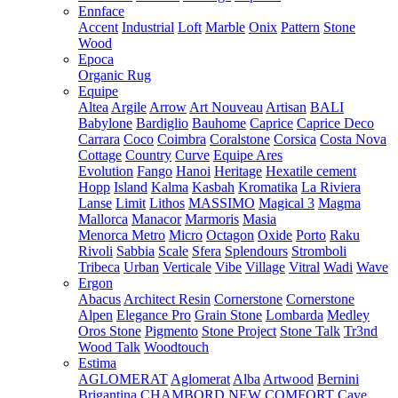
Ennface
Accent
Industrial
Loft
Marble
Onix
Pattern
Stone
Wood
Epoca
Organic Rug
Equipe
Altea
Argile
Arrow
Art Nouveau
Artisan
BALI
Babylone
Bardiglio
Bauhome
Caprice
Caprice Deco
Carrara
Coco
Coimbra
Coralstone
Corsica
Costa Nova
Cottage
Country
Curve
Equipe Ares
Evolution
Fango
Hanoi
Heritage
Hexatile cement
Hopp
Island
Kalma
Kasbah
Kromatika
La Riviera
Lanse
Limit
Lithos
MASSIMO
Magical 3
Magma
Mallorca
Manacor
Marmoris
Masia
Menorca
Metro
Micro
Octagon
Oxide
Porto
Raku
Rivoli
Sabbia
Scale
Sfera
Splendours
Stromboli
Tribeca
Urban
Verticale
Vibe
Village
Vitral
Wadi
Wave
Ergon
Abacus
Architect Resin
Cornerstone
Cornerstone
Alpen
Elegance Pro
Grain Stone
Lombarda
Medley
Oros Stone
Pigmento
Stone Project
Stone Talk
Tr3nd
Wood Talk
Woodtouch
Estima
AGLOMERAT
Aglomerat
Alba
Artwood
Bernini
Brigantina
CHAMBORD NEW
COMFORT
Cave