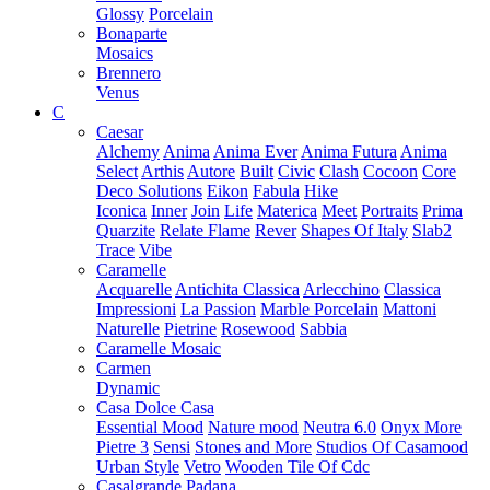
Glossy
Porcelain
Bonaparte
Mosaics
Brennero
Venus
C
Caesar
Alchemy
Anima
Anima Ever
Anima Futura
Anima
Select
Arthis
Autore
Built
Civic
Clash
Cocoon
Core
Deco Solutions
Eikon
Fabula
Hike
Iconica
Inner
Join
Life
Materica
Meet
Portraits
Prima
Quarzite
Relate Flame
Rever
Shapes Of Italy
Slab2
Trace
Vibe
Caramelle
Acquarelle
Antichita Classica
Arlecchino
Classica
Impressioni
La Passion
Marble Porcelain
Mattoni
Naturelle
Pietrine
Rosewood
Sabbia
Caramelle Mosaic
Carmen
Dynamic
Casa Dolce Casa
Essential Mood
Nature mood
Neutra 6.0
Onyx More
Pietre 3
Sensi
Stones and More
Studios Of Casamood
Urban Style
Vetro
Wooden Tile Of Cdc
Casalgrande Padana