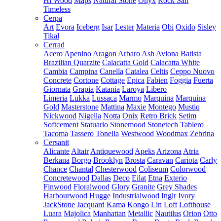
Hi Wood
Maps
Natural Stone
Onyx
Rock Salt
Timeless
Cerpa
Art
Evora
Iceberg
Isar
Lester
Materia
Obi
Oxido
Sisley
Tikal
Cerrad
Acero
Apenino
Aragon
Arbaro
Ash
Aviona
Batista
Brazilian Quarzite
Calacatta Gold
Calacatta White
Cambia
Campina
Canella
Catalea
Celtis
Ceppo Nuovo
Concrete
Cortone
Cottage
Epica
Fabien
Foggia
Fuerta
Giornata
Grapia
Katania
Laroya
Libero
Limeria
Lukka
Lussaca
Marmo
Marquina
Marquina
Gold
Masterstone
Mattina
Maxie
Montego
Mustiq
Nickwood
Nigella
Notta
Onix
Retro Brick
Setim
Softcement
Statuario
Stonemood
Stonetech
Tablero
Tacoma
Tassero
Tonella
Westwood
Woodmax
Zebrina
Cersanit
Alicante
Altair
Antiquewood
Apeks
Arizona
Atria
Berkana
Borgo
Brooklyn
Brosta
Caravan
Cariota
Carly
Chance
Chantal
Chesterwood
Coliseum
Colorwood
Concretewood
Dallas
Deco
Eilat
Etna
Exterio
Finwood
Floralwood
Glory
Granite
Grey Shades
Harbourwood
Hugge
Industrialwood
Ingir
Ivory
JackStone
Jacquard
Kama
Kongo
Lin
Loft
Lofthouse
Luara
Majolica
Manhattan
Metallic
Nautilus
Orion
Otto