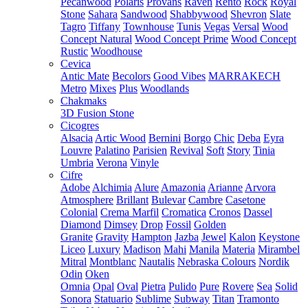
Pecanwood
Polaris
Provans
Raven
Rento
Rock
Royal
Stone
Sahara
Sandwood
Shabbywood
Shevron
Slate
Tagro
Tiffany
Townhouse
Tunis
Vegas
Versal
Wood
Concept Natural
Wood Concept Prime
Wood Concept
Rustic
Woodhouse
Cevica
Antic Mate
Becolors
Good Vibes
MARRAKECH
Metro
Mixes
Plus
Woodlands
Chakmaks
3D Fusion Stone
Cicogres
Alsacia
Artic Wood
Bernini
Borgo
Chic
Deba
Eyra
Louvre
Palatino
Parisien
Revival
Soft
Story
Tinia
Umbria
Verona
Vinyle
Cifre
Adobe
Alchimia
Alure
Amazonia
Arianne
Arvora
Atmosphere
Brillant
Bulevar
Cambre
Casetone
Colonial
Crema Marfil
Cromatica
Cronos
Dassel
Diamond
Dimsey
Drop
Fossil
Golden
Granite
Gravity
Hampton
Jazba
Jewel
Kalon
Keystone
Liceo
Luxury
Madison
Mahi
Manila
Materia
Mirambel
Mitral
Montblanc
Nautalis
Nebraska Colours
Nordik
Odin
Oken
Omnia
Opal
Oval
Pietra
Pulido
Pure
Rovere
Sea
Solid
Sonora
Statuario
Sublime
Subway
Titan
Tramonto