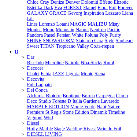
Chloe
Cray
Deniza
Denver
Dolomiti
Effetto
Ekzotic
Estetika Dark
Eva
FOREST
Flamel
Flora
Foil
Forever
GALAXY
GRACE
Gevorg
Inspiration
Lazzaro
Liana
Lili
Lines
Lorenzo
Lotani
MAGIC
MALIBU
Misty
Monica
Mono
Mountain
Naomi
Neutron
Pacific
Pandora
Pastel
Persian White
Poluna
Poly
Purity
SHINE
SNOWSTORM
Statuario Cara
Style
Sunheart
Sweet
TITAN
Tropicano
Valley
Соль-перец
D
Dar
Biselado
Microline
Nairobi
Noa-Sticks
Rural
Decocer
Chalet
Fabia
JAZZ
Liguria
Monte
Siena
Decovita
Full Lappato
Del Conca
Alchimia
Bioterre
Boutique
Burma
Carpegna
Climb
Deco Studio
Foreste D Italia
Gardena
Lavaredo
MARBLE EDITION
Monte Verde
Nabi
Native
Premiere
St Regis
Stone Edition Dinamik
Timeline
Vignoni
Wild
Diesel
Hoily Marble
Stage
Welding Rivest
Wrinkle Foil
DIESEL LIVING