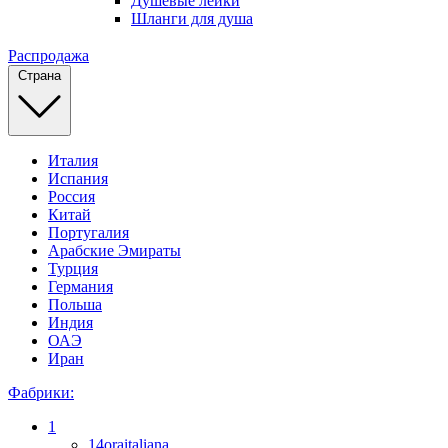
Душевые лейки
Шланги для душа
Распродажа
Страна
Италия
Испания
Россия
Китай
Португалия
Арабские Эмираты
Турция
Германия
Польша
Индия
ОАЭ
Иран
Фабрики:
1
14oraitaliana