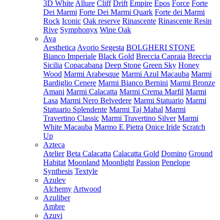
3D White
Allure
Cliff
Drift
Empire
Epos
Force
Forte
Dei Marmi
Forte Dei Marmi Quark
Forte dei Marmi
Rock
Iconic
Oak reserve
Rinascente
Rinascente Resin
Rive
Symphonyx
Wine Oak
Ava
Aesthetica
Avorio Segesta
BOLGHERI STONE
Bianco Imperiale
Black Gold
Breccia Capraia
Breccia
Sicilia
Copacabana
Deep Stone
Green Sky
Honey
Wood
Marmi Arabesque
Marmi Azul Macauba
Marmi
Bardiglio Cenere
Marmi Bianco Bernini
Marmi Bronze
Amani
Marmi Calacatta
Marmi Crema Marfil
Marmi
Lasa
Marmi Nero Belvedere
Marmi Statuario
Marmi
Statuario Splendente
Marmi Taj Mahal
Marmi
Travertino Classic
Marmi Travertino Silver
Marmi
White Macauba
Marmo E Pietra
Onice Iride
Scratch
Up
Azteca
Atelier
Beta Calacatta
Calacatta Gold
Domino
Ground
Habitat
Moonland
Moonlight
Passion
Penelope
Synthesis
Textyle
Azulev
Alchemy
Artwood
Azuliber
Ambre
Azuvi