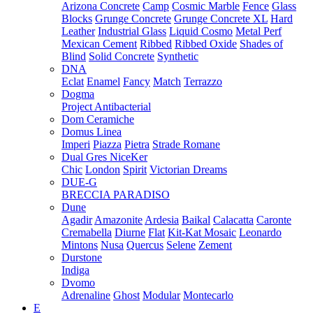
Arizona Concrete
Camp
Cosmic Marble
Fence
Glass
Blocks
Grunge Concrete
Grunge Concrete XL
Hard
Leather
Industrial Glass
Liquid Cosmo
Metal Perf
Mexican Cement
Ribbed
Ribbed Oxide
Shades of
Blind
Solid Concrete
Synthetic
DNA
Eclat
Enamel
Fancy
Match
Terrazzo
Dogma
Project Antibacterial
Dom Ceramiche
Domus Linea
Imperi
Piazza
Pietra
Strade Romane
Dual Gres NiceKer
Chic
London
Spirit
Victorian Dreams
DUE-G
BRECCIA PARADISO
Dune
Agadir
Amazonite
Ardesia
Baikal
Calacatta
Caronte
Cremabella
Diurne
Flat
Kit-Kat Mosaic
Leonardo
Mintons
Nusa
Quercus
Selene
Zement
Durstone
Indiga
Dvomo
Adrenaline
Ghost
Modular
Montecarlo
E