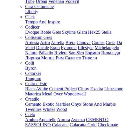
Tribe
Urban
Venetian
Vodevil
Cisa Ceramiche
Liberty
Click
Tempo And Inspire
Codicer
Evoque
Roble Gres
Skyline Glam Hex25
Stella
Coliseum Gres
Ardesia
Astro
Aurelia
Brera
Canova
Contea
Creta
Da
Vinci
Ducale
Expo
Fyamma
Lifestyle
Michelangelo
Natura
Palladio
Riviera
San Siro
Бормио
Вивальди
Лирика
Монца
Рим
Саленто
Тиволи
Colli
Byron
Colorker
Tangram
Cotto d'Este
Black-White
Cement Project
Cluny
Exedra
Limestone
Materica
Metal
Over
Wonderwall
Creatile
Cemento
Exotic
Marbles
Onyx
Stone And Marble
Twenties
Whites
Wood
Creto
Ambra
Aquarelle
Aurora
Avenzo
CEMENTO
SASSOLINO
Calacatta
Calacatta Gold
Checkmate