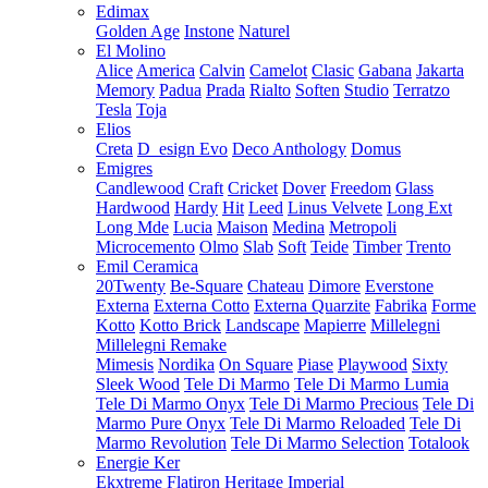
Edimax
Golden Age
Instone
Naturel
El Molino
Alice
America
Calvin
Camelot
Clasic
Gabana
Jakarta
Memory
Padua
Prada
Rialto
Soften
Studio
Terratzo
Tesla
Toja
Elios
Creta
D_esign Evo
Deco Anthology
Domus
Emigres
Candlewood
Craft
Cricket
Dover
Freedom
Glass
Hardwood
Hardy
Hit
Leed
Linus Velvete
Long Ext
Long Mde
Lucia
Maison
Medina
Metropoli
Microcemento
Olmo
Slab
Soft
Teide
Timber
Trento
Emil Ceramica
20Twenty
Be-Square
Chateau
Dimore
Everstone
Externa
Externa Cotto
Externa Quarzite
Fabrika
Forme
Kotto
Kotto Brick
Landscape
Mapierre
Millelegni
Millelegni Remake
Mimesis
Nordika
On Square
Piase
Playwood
Sixty
Sleek Wood
Tele Di Marmo
Tele Di Marmo Lumia
Tele Di Marmo Onyx
Tele Di Marmo Precious
Tele Di
Marmo Pure Onyx
Tele Di Marmo Reloaded
Tele Di
Marmo Revolution
Tele Di Marmo Selection
Totalook
Energie Ker
Ekxtreme
Flatiron
Heritage
Imperial