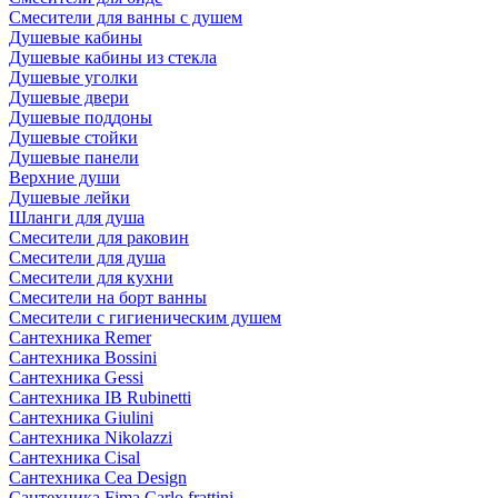
Смесители для ванны с душем
Душевые кабины
Душевые кабины из стекла
Душевые уголки
Душевые двери
Душевые поддоны
Душевые стойки
Душевые панели
Верхние души
Душевые лейки
Шланги для душа
Смесители для раковин
Смесители для душа
Смесители для кухни
Смесители на борт ванны
Смесители с гигиеническим душем
Сантехника Remer
Сантехника Bossini
Сантехника Gessi
Сантехника IB Rubinetti
Сантехника Giulini
Сантехника Nikolazzi
Сантехника Cisal
Сантехника Cea Design
Сантехника Fima Carlo frattini