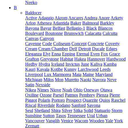
Neeko
B
Baldocer
Active
Adaggio
Akrom
Ancares
Andrea
Anore
Arkety
Arlon
Athenea
Atlantida
Baker
Balmoral
Barkley
Bayona
Bayur
Belfast
Bellagio-1
Black
Blancos
Boulevard
Boutonne
Brunswich
Calacatta
Calcutta
Canvas
Canyon
Cayenne
Code
Coliseum
Concept
Concrete
Coverty
Cream
Cream Chamber
Delf
Detroit
Ducale
Edges
Eleganza
Elyt
Enna
Epping
Eternal
Even
Fox
Grace
Grafton
Greystone
Habitat
Hakea
Hannover
Hardwood
Hedby
Hydra
Iceland
Invictus
June
Kaliva
Kamba
Kauri
Kavala
Kotibe
Kunny
Larchwood
Leeds
Liverpool
Lux Marmorea
Maia
Maine
Maryland
Michigan
Milos
Mon
Muretto
Naoki
Navora
Neve
Satin
Nexside
Nikea
Nimes
Niove
Noah
Ohio
Oneway
Otawa
Oxiline
Ozone
Parsel
Patmos
Pembrey
Pienza
Pierre
Piggot
Polaris
Portoro
Prospect
Quarzite
Quios
Raschel
Riscal
Riverdale
Rodano
Sanford
Savona
Seul
Shetland
Shira
Silver
Sitka
Solid
Statuario
Storm
Sunshine
Sutton
Tasos
Tennessee
Ural
Urban
Vancouver
Vanglih
Venice
Wacom
Wooden
Yale
York
Zermatt