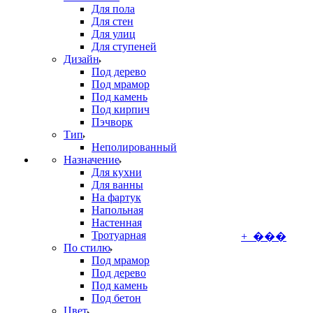
Для пола
Для стен
Для улиц
Для ступеней
Дизайн
Под дерево
Под мрамор
Под камень
Под кирпич
Пэчворк
Тип
Неполированный
Назначение
Для кухни
Для ванны
На фартук
Напольная
Настенная
Тротуарная
+ ���
По стилю
Под мрамор
Под дерево
Под камень
Под бетон
Цвет