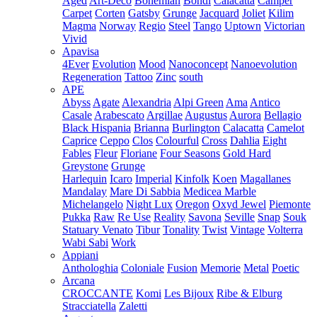
Aged
Art-Deco
Bohemian
Bondi
Calacatta
Camper
Carpet
Corten
Gatsby
Grunge
Jacquard
Joliet
Kilim
Magma
Norway
Regio
Steel
Tango
Uptown
Victorian
Vivid
Apavisa
4Ever
Evolution
Mood
Nanoconcept
Nanoevolution
Regeneration
Tattoo
Zinc
south
APE
Abyss
Agate
Alexandria
Alpi Green
Ama
Antico
Casale
Arabescato
Argillae
Augustus
Aurora
Bellagio
Black Hispania
Brianna
Burlington
Calacatta
Camelot
Caprice
Ceppo
Clos
Colourful
Cross
Dahlia
Eight
Fables
Fleur
Floriane
Four Seasons
Gold Hard
Greystone
Grunge
Harlequin
Icaro
Imperial
Kinfolk
Koen
Magallanes
Mandalay
Mare Di Sabbia
Medicea Marble
Michelangelo
Night Lux
Oregon
Oxyd Jewel
Piemonte
Pukka
Raw
Re Use
Reality
Savona
Seville
Snap
Souk
Statuary Venato
Tibur
Tonality
Twist
Vintage
Volterra
Wabi Sabi
Work
Appiani
Anthologhia
Coloniale
Fusion
Memorie
Metal
Poetic
Arcana
CROCCANTE
Komi
Les Bijoux
Ribe & Elburg
Stracciatella
Zaletti