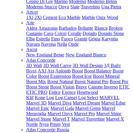
Ceppo Di Gre
Marmo
Moderno
Moderno Beton
Moderno Stucco
Onyx
Slate
Travertino
Una Pietra
Artcer
1Xl
2Xl
Cement
Eco Marble
Marble
Onix
Wood
Arte
Aldea
Amazonia
Barbados
Bellante
Blanca
Broken
Castanio
Cava
Colori
Coralle
Dorado
Dorado Stone
Elba
Estrella
Etno
Fuoco
Graniti
Grigia
Karyntia
Navara
Navona
Nella
Onde
Ascot
New England Beige
New England Bianco
Atlas Concorde
3D Wall
3D Wall Carve
3D Wall Design
3Д Вайт
Волл
AXI
Aix
Aplomb
Boost
Boost Balance
Boost
Color
Boost Expression
Boost Icor
Boost Mineral
Boost Mix
Boost Natural
Boost Natural Pro
Boost Pro
Boost Stone
Boost Vision
Brave
Canone Inverso
ETIC
ETIC PRO
Entice
Exence
Heartwood
Klif
Kone
Log
Log Cansei
Log Select
MARVEL
Marvel 3D
Marvel Diva
Marvel Dream
Marvel Edge
Marvel Epic
Marvel Gala
Marvel Gems
Marvel
Meraviglia
Marvel Onyx
Marvel Pro
Marvel Shine
Marvel Stone
Marvel T
Marvel Travertine
Marvel X
Norde
Nyra
Prism
Vest
Atlas Concorde Russia