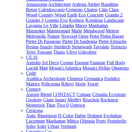
Amazzonia
Architecture
Ardesia
Atelier
Basaltina
Beton
Caleidoscopio
Cemento
Chalon
Citta
Class
Wood
Country Wood
Earth
Eco Concrete
Granito 2
Granito 3
Granito Evo
Kerinox
Kontinua
Landscape
Lavagna
Le Ville
Limpha
Macro
Manhattan
Marmoker
Marmosmart
Marte
Metalwood
Meteor
Metropolis
Nature
Newood
Opus
Petra
Pietra Bauge
Pietre Di Paragone
Pietre Di Sardegna
Pietre Etrusche
Resina
Spazio
Steeltech
Stonewash
Tavolato
Terrazzo
Terre Toscane
Titano
Ulivo
Unicolore
CE.SI
Antislip
Art Deco
Cosmo
Epoque
Fantasie
Full Body
Lucidi
Matt
Mosaici Atlantica
Mosaici Hellas
Ottagono
Cedit
Araldica
Archeologie
Chimera
Cromatica
Euridice
Matrice
Policroma
Rilievi
Storie
Tesori
Century
Aurum
Blend
CONTACT
Cottage
Cristalia
Ecostone
Geology
Glam
Jasper
Medley
Reaction
Rocknest
Stonerock
Titan
Two 0
Uptown
Ceracasa
Antic
Bluemoon
D Color
Dafne
Dolmen
Evolution
Lucentum
Manhattan
Mitica
Olimpia
Porto
Portobello
Soho
Solei
Urban
Vermont
Ceramica Cas