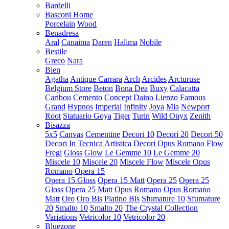
Bardelli
Basconi Home
Porcelain
Wood
Benadresa
Aral
Canaima
Daren
Halima
Nobile
Bestile
Greco
Nara
Bien
Agatha
Antique Carrara
Arch
Arcides
Arcturuse
Belgium Store
Beton
Bona Dea
Buxy
Calacatta
Caribou
Cemento
Concept
Daino Lienzo
Famous
Grand
Hypnos
Imperial
Infinity
Joya
Mia
Newport
Root
Statuario Goya
Tiger
Turin
Wild Onyx
Zenith
Bisazza
5x5
Canvas
Cementine
Decori 10
Decori 20
Decori 50
Decori In Tecnica Artistica
Decori Opus Romano
Flow
Fregi
Gloss
Glow
Le Gemme 10
Le Gemme 20
Miscele 10
Miscele 20
Miscele Flow
Miscele Opus
Romano
Opera 15
Opera 15 Gloss
Opera 15 Matt
Opera 25
Opera 25
Gloss
Opera 25 Matt
Opus Romano
Opus Romano
Matt
Oro
Oro Bis
Platino Bis
Sfumature 10
Sfumature
20
Smalto 10
Smalto 20
The Crystal Collection
Variations
Vetricolor 10
Vetricolor 20
Bluezone