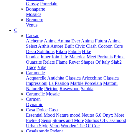
Glossy
Porcelain
Bonaparte
Mosaics
Brennero
Venus
C
Caesar
Alchemy
Anima
Anima Ever
Anima Futura
Anima
Select
Arthis
Autore
Built
Civic
Clash
Cocoon
Core
Deco Solutions
Eikon
Fabula
Hike
Iconica
Inner
Join
Life
Materica
Meet
Portraits
Prima
Quarzite
Relate Flame
Rever
Shapes Of Italy
Slab2
Trace
Vibe
Caramelle
Acquarelle
Antichita Classica
Arlecchino
Classica
Impressioni
La Passion
Marble Porcelain
Mattoni
Naturelle
Pietrine
Rosewood
Sabbia
Caramelle Mosaic
Carmen
Dynamic
Casa Dolce Casa
Essential Mood
Nature mood
Neutra 6.0
Onyx More
Pietre 3
Sensi
Stones and More
Studios Of Casamood
Urban Style
Vetro
Wooden Tile Of Cdc
Casalgrande Padana