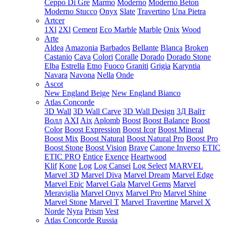
Ceppo Di Gre
Marmo
Moderno
Moderno Beton
Moderno Stucco
Onyx
Slate
Travertino
Una Pietra
Artcer
1Xl
2Xl
Cement
Eco Marble
Marble
Onix
Wood
Arte
Aldea
Amazonia
Barbados
Bellante
Blanca
Broken
Castanio
Cava
Colori
Coralle
Dorado
Dorado Stone
Elba
Estrella
Etno
Fuoco
Graniti
Grigia
Karyntia
Navara
Navona
Nella
Onde
Ascot
New England Beige
New England Bianco
Atlas Concorde
3D Wall
3D Wall Carve
3D Wall Design
3Д Вайт
Волл
AXI
Aix
Aplomb
Boost
Boost Balance
Boost
Color
Boost Expression
Boost Icor
Boost Mineral
Boost Mix
Boost Natural
Boost Natural Pro
Boost Pro
Boost Stone
Boost Vision
Brave
Canone Inverso
ETIC
ETIC PRO
Entice
Exence
Heartwood
Klif
Kone
Log
Log Cansei
Log Select
MARVEL
Marvel 3D
Marvel Diva
Marvel Dream
Marvel Edge
Marvel Epic
Marvel Gala
Marvel Gems
Marvel
Meraviglia
Marvel Onyx
Marvel Pro
Marvel Shine
Marvel Stone
Marvel T
Marvel Travertine
Marvel X
Norde
Nyra
Prism
Vest
Atlas Concorde Russia