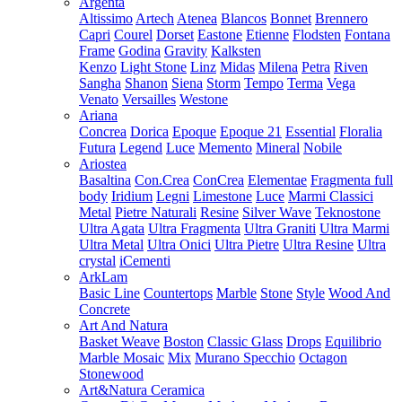
Argenta
Altissimo
Artech
Atenea
Blancos
Bonnet
Brennero
Capri
Courel
Dorset
Eastone
Etienne
Flodsten
Fontana
Frame
Godina
Gravity
Kalksten
Kenzo
Light Stone
Linz
Midas
Milena
Petra
Riven
Sangha
Shanon
Siena
Storm
Tempo
Terma
Vega
Venato
Versailles
Westone
Ariana
Concrea
Dorica
Epoque
Epoque 21
Essential
Floralia
Futura
Legend
Luce
Memento
Mineral
Nobile
Ariostea
Basaltina
Con.Crea
ConCrea
Elementae
Fragmenta full
body
Iridium
Legni
Limestone
Luce
Marmi Classici
Metal
Pietre Naturali
Resine
Silver Wave
Teknostone
Ultra Agata
Ultra Fragmenta
Ultra Graniti
Ultra Marmi
Ultra Metal
Ultra Onici
Ultra Pietre
Ultra Resine
Ultra
crystal
iCementi
ArkLam
Basic Line
Countertops
Marble
Stone
Style
Wood And
Concrete
Art And Natura
Basket Weave
Boston
Classic Glass
Drops
Equilibrio
Marble Mosaic
Mix
Murano Specchio
Octagon
Stonewood
Art&Natura Ceramica