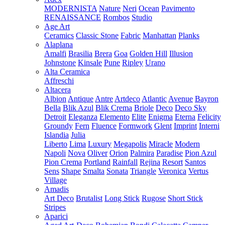
MODERNISTA
Nature
Neri
Ocean
Pavimento
RENAISSANCE
Rombos
Studio
Age Art
Ceramics
Classic Stone
Fabric
Manhattan
Planks
Alaplana
Amalfi
Brasilia
Brera
Goa
Golden Hill
Illusion
Johnstone
Kinsale
Pune
Ripley
Urano
Alta Ceramica
Affreschi
Altacera
Albion
Antique
Antre
Artdeco
Atlantic
Avenue
Bayron
Bella
Blik Azul
Blik Crema
Briole
Deco
Deco Sky
Detroit
Eleganza
Elemento
Elite
Enigma
Eterna
Felicity
Groundy
Fern
Fluence
Formwork
Glent
Imprint
Interni
Islandia
Julia
Liberto
Lima
Luxury
Megapolis
Miracle
Modern
Napoli
Nova
Oliver
Orion
Palmira
Paradise
Pion Azul
Pion Crema
Portland
Rainfall
Rejina
Resort
Santos
Sens
Shape
Smalta
Sonata
Triangle
Veronica
Vertus
Village
Amadis
Art Deco
Brutalist
Long Stick
Rugose
Short Stick
Stripes
Aparici