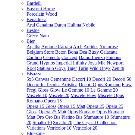
Bardelli
Basconi Home
Porcelain
Wood
Benadresa
Aral
Canaima
Daren
Halima
Nobile
Bestile
Greco
Nara
Bien
Agatha
Antique Carrara
Arch
Arcides
Arcturuse
Belgium Store
Beton
Bona Dea
Buxy
Calacatta
Caribou
Cemento
Concept
Daino Lienzo
Famous
Grand
Hypnos
Imperial
Infinity
Joya
Mia
Newport
Root
Statuario Goya
Tiger
Turin
Wild Onyx
Zenith
Bisazza
5x5
Canvas
Cementine
Decori 10
Decori 20
Decori 50
Decori In Tecnica Artistica
Decori Opus Romano
Flow
Fregi
Gloss
Glow
Le Gemme 10
Le Gemme 20
Miscele 10
Miscele 20
Miscele Flow
Miscele Opus
Romano
Opera 15
Opera 15 Gloss
Opera 15 Matt
Opera 25
Opera 25
Gloss
Opera 25 Matt
Opus Romano
Opus Romano
Matt
Oro
Oro Bis
Platino Bis
Sfumature 10
Sfumature
20
Smalto 10
Smalto 20
The Crystal Collection
Variations
Vetricolor 10
Vetricolor 20
Bluezone