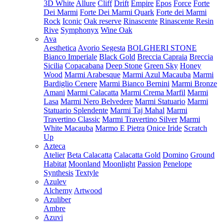
3D White
Allure
Cliff
Drift
Empire
Epos
Force
Forte
Dei Marmi
Forte Dei Marmi Quark
Forte dei Marmi
Rock
Iconic
Oak reserve
Rinascente
Rinascente Resin
Rive
Symphonyx
Wine Oak
Ava
Aesthetica
Avorio Segesta
BOLGHERI STONE
Bianco Imperiale
Black Gold
Breccia Capraia
Breccia
Sicilia
Copacabana
Deep Stone
Green Sky
Honey
Wood
Marmi Arabesque
Marmi Azul Macauba
Marmi
Bardiglio Cenere
Marmi Bianco Bernini
Marmi Bronze
Amani
Marmi Calacatta
Marmi Crema Marfil
Marmi
Lasa
Marmi Nero Belvedere
Marmi Statuario
Marmi
Statuario Splendente
Marmi Taj Mahal
Marmi
Travertino Classic
Marmi Travertino Silver
Marmi
White Macauba
Marmo E Pietra
Onice Iride
Scratch
Up
Azteca
Atelier
Beta Calacatta
Calacatta Gold
Domino
Ground
Habitat
Moonland
Moonlight
Passion
Penelope
Synthesis
Textyle
Azulev
Alchemy
Artwood
Azuliber
Ambre
Azuvi