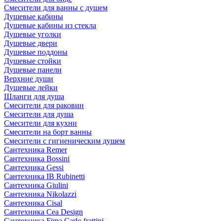
Смесители для ванны с душем
Душевые кабины
Душевые кабины из стекла
Душевые уголки
Душевые двери
Душевые поддоны
Душевые стойки
Душевые панели
Верхние души
Душевые лейки
Шланги для душа
Смесители для раковин
Смесители для душа
Смесители для кухни
Смесители на борт ванны
Смесители с гигиеническим душем
Сантехника Remer
Сантехника Bossini
Сантехника Gessi
Сантехника IB Rubinetti
Сантехника Giulini
Сантехника Nikolazzi
Сантехника Cisal
Сантехника Cea Design
Сантехника Fima Carlo frattini