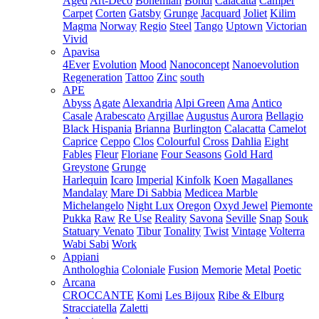
Aged
Art-Deco
Bohemian
Bondi
Calacatta
Camper
Carpet
Corten
Gatsby
Grunge
Jacquard
Joliet
Kilim
Magma
Norway
Regio
Steel
Tango
Uptown
Victorian
Vivid
Apavisa
4Ever
Evolution
Mood
Nanoconcept
Nanoevolution
Regeneration
Tattoo
Zinc
south
APE
Abyss
Agate
Alexandria
Alpi Green
Ama
Antico
Casale
Arabescato
Argillae
Augustus
Aurora
Bellagio
Black Hispania
Brianna
Burlington
Calacatta
Camelot
Caprice
Ceppo
Clos
Colourful
Cross
Dahlia
Eight
Fables
Fleur
Floriane
Four Seasons
Gold Hard
Greystone
Grunge
Harlequin
Icaro
Imperial
Kinfolk
Koen
Magallanes
Mandalay
Mare Di Sabbia
Medicea Marble
Michelangelo
Night Lux
Oregon
Oxyd Jewel
Piemonte
Pukka
Raw
Re Use
Reality
Savona
Seville
Snap
Souk
Statuary Venato
Tibur
Tonality
Twist
Vintage
Volterra
Wabi Sabi
Work
Appiani
Anthologhia
Coloniale
Fusion
Memorie
Metal
Poetic
Arcana
CROCCANTE
Komi
Les Bijoux
Ribe & Elburg
Stracciatella
Zaletti