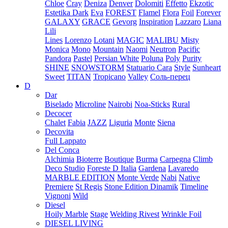
Chloe
Cray
Deniza
Denver
Dolomiti
Effetto
Ekzotic
Estetika Dark
Eva
FOREST
Flamel
Flora
Foil
Forever
GALAXY
GRACE
Gevorg
Inspiration
Lazzaro
Liana
Lili
Lines
Lorenzo
Lotani
MAGIC
MALIBU
Misty
Monica
Mono
Mountain
Naomi
Neutron
Pacific
Pandora
Pastel
Persian White
Poluna
Poly
Purity
SHINE
SNOWSTORM
Statuario Cara
Style
Sunheart
Sweet
TITAN
Tropicano
Valley
Соль-перец
D
Dar
Biselado
Microline
Nairobi
Noa-Sticks
Rural
Decocer
Chalet
Fabia
JAZZ
Liguria
Monte
Siena
Decovita
Full Lappato
Del Conca
Alchimia
Bioterre
Boutique
Burma
Carpegna
Climb
Deco Studio
Foreste D Italia
Gardena
Lavaredo
MARBLE EDITION
Monte Verde
Nabi
Native
Premiere
St Regis
Stone Edition Dinamik
Timeline
Vignoni
Wild
Diesel
Hoily Marble
Stage
Welding Rivest
Wrinkle Foil
DIESEL LIVING