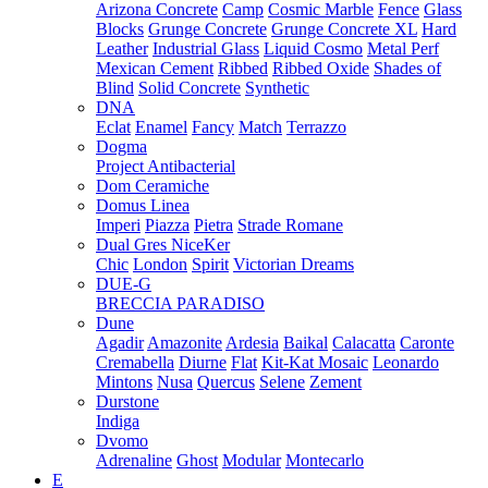
Arizona Concrete
Camp
Cosmic Marble
Fence
Glass
Blocks
Grunge Concrete
Grunge Concrete XL
Hard
Leather
Industrial Glass
Liquid Cosmo
Metal Perf
Mexican Cement
Ribbed
Ribbed Oxide
Shades of
Blind
Solid Concrete
Synthetic
DNA
Eclat
Enamel
Fancy
Match
Terrazzo
Dogma
Project Antibacterial
Dom Ceramiche
Domus Linea
Imperi
Piazza
Pietra
Strade Romane
Dual Gres NiceKer
Chic
London
Spirit
Victorian Dreams
DUE-G
BRECCIA PARADISO
Dune
Agadir
Amazonite
Ardesia
Baikal
Calacatta
Caronte
Cremabella
Diurne
Flat
Kit-Kat Mosaic
Leonardo
Mintons
Nusa
Quercus
Selene
Zement
Durstone
Indiga
Dvomo
Adrenaline
Ghost
Modular
Montecarlo
E