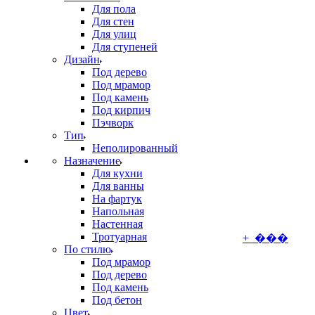
Для пола
Для стен
Для улиц
Для ступеней
Дизайн
Под дерево
Под мрамор
Под камень
Под кирпич
Пэчворк
Тип
Неполированный
Назначение
Для кухни
Для ванны
На фартук
Напольная
Настенная
Тротуарная
+ ���
По стилю
Под мрамор
Под дерево
Под камень
Под бетон
Цвет