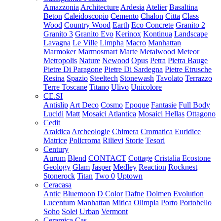
Amazzonia
Architecture
Ardesia
Atelier
Basaltina
Beton
Caleidoscopio
Cemento
Chalon
Citta
Class
Wood
Country Wood
Earth
Eco Concrete
Granito 2
Granito 3
Granito Evo
Kerinox
Kontinua
Landscape
Lavagna
Le Ville
Limpha
Macro
Manhattan
Marmoker
Marmosmart
Marte
Metalwood
Meteor
Metropolis
Nature
Newood
Opus
Petra
Pietra Bauge
Pietre Di Paragone
Pietre Di Sardegna
Pietre Etrusche
Resina
Spazio
Steeltech
Stonewash
Tavolato
Terrazzo
Terre Toscane
Titano
Ulivo
Unicolore
CE.SI
Antislip
Art Deco
Cosmo
Epoque
Fantasie
Full Body
Lucidi
Matt
Mosaici Atlantica
Mosaici Hellas
Ottagono
Cedit
Araldica
Archeologie
Chimera
Cromatica
Euridice
Matrice
Policroma
Rilievi
Storie
Tesori
Century
Aurum
Blend
CONTACT
Cottage
Cristalia
Ecostone
Geology
Glam
Jasper
Medley
Reaction
Rocknest
Stonerock
Titan
Two 0
Uptown
Ceracasa
Antic
Bluemoon
D Color
Dafne
Dolmen
Evolution
Lucentum
Manhattan
Mitica
Olimpia
Porto
Portobello
Soho
Solei
Urban
Vermont
Ceramica Cas