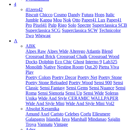
4
41zero42
Biscuit
Chicco
Cosmo
Dandy
Futura
Hops
Italic
Jumble
Kappa
Mou
Nok
Otto
Paper41 Lux
Paper41
Pro
Pixel41
Pulp
Rigo
Solo
Spectre
Superclassica SCB
Superclassica SCG
Superclassica SCW
Technicolor
Two
Wigwag
A
ABK
Alpes Raw
Alpes Wide
Alterego
Atlantis
Blend
Crossroad Brick
Crossroad Chalk
Crossroad Wood
Docks
Dolphin
Eco Chic
Ghost
Interno 9
Lab325
Monolith
Native
Nesting Room
Out.20
Pietra Viva
Play
Poetry Colors
Poetry Decor
Poetry Net
Poetry Stone
Poetry Stone Reloaded
Poetry Wood
Sensi 900
Sensi
Classic
Sensi Fantasy
Sensi Gems
Sensi Nuance
Sensi
Roma
Sensi Signoria
Sensi Up
Sensi Wide
Soleras
Unika
Wide And Style CERAMIC WALLPAPER
Wide And Style Mini
Wide And Style Mini Vol2
Absolut Keramika
Amund
Axel
Caristo
Celebes
Corfu
Ellesmere
Galapagos
Islandia
Java
Marshall
Mindanao
Sajalin
Troya
Vannatu
Vintage
Adex