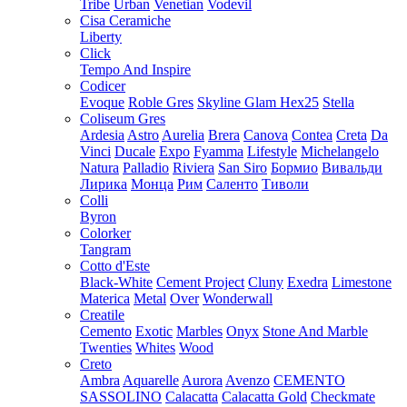
Tribe
Urban
Venetian
Vodevil
Cisa Ceramiche
Liberty
Click
Tempo And Inspire
Codicer
Evoque
Roble Gres
Skyline Glam Hex25
Stella
Coliseum Gres
Ardesia
Astro
Aurelia
Brera
Canova
Contea
Creta
Da
Vinci
Ducale
Expo
Fyamma
Lifestyle
Michelangelo
Natura
Palladio
Riviera
San Siro
Бормио
Вивальди
Лирика
Монца
Рим
Саленто
Тиволи
Colli
Byron
Colorker
Tangram
Cotto d'Este
Black-White
Cement Project
Cluny
Exedra
Limestone
Materica
Metal
Over
Wonderwall
Creatile
Cemento
Exotic
Marbles
Onyx
Stone And Marble
Twenties
Whites
Wood
Creto
Ambra
Aquarelle
Aurora
Avenzo
CEMENTO
SASSOLINO
Calacatta
Calacatta Gold
Checkmate