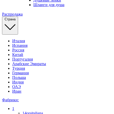
Душевые лейки
Шланги для душа
Распродажа
Страна
Италия
Испания
Россия
Китай
Португалия
Арабские Эмираты
Турция
Германия
Польша
Индия
ОАЭ
Иран
Фабрики:
1
14oraitaliana