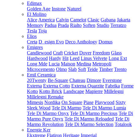
Edimax
Golden Age
Instone
Naturel
El Molino
Alice
America
Calvin
Camelot
Clasic
Gabana
Jakarta
Memory
Padua
Prada
Rialto
Soften
Studio
Terratzo
Tesla
Toja
Elios
Creta
D_esign Evo
Deco Anthology
Domus
Emigres
Candlewood
Craft
Cricket
Dover
Freedom
Glass
Hardwood
Hardy
Hit
Leed
Linus Velvete
Long Ext
Long Mde
Lucia
Maison
Medina
Metropoli
Microcemento
Olmo
Slab
Soft
Teide
Timber
Trento
Emil Ceramica
20Twenty
Be-Square
Chateau
Dimore
Everstone
Externa
Externa Cotto
Externa Quarzite
Fabrika
Forme
Kotto
Kotto Brick
Landscape
Mapierre
Millelegni
Millelegni Remake
Mimesis
Nordika
On Square
Piase
Playwood
Sixty
Sleek Wood
Tele Di Marmo
Tele Di Marmo Lumia
Tele Di Marmo Onyx
Tele Di Marmo Precious
Tele Di
Marmo Pure Onyx
Tele Di Marmo Reloaded
Tele Di
Marmo Revolution
Tele Di Marmo Selection
Totalook
Energie Ker
Ekxtreme
Flatiron
Heritage
Imperial