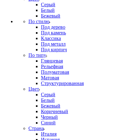
Серый
Белый
Бежевый
По стилю
Под дерево
Под камень
Классика
Под металл
Под кирпич
По типу
Глянцевая
Рельефная
Полуматовая
Матовая
Структурированная
Цвет
Серый
Белый
Бежевый
Коричневый
Черный
Синий
Страна
Италия
Испания