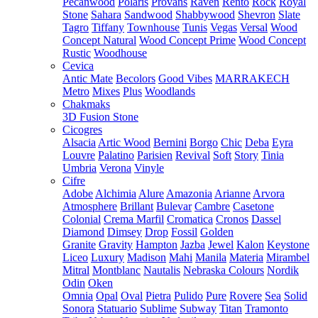
Pecanwood
Polaris
Provans
Raven
Rento
Rock
Royal
Stone
Sahara
Sandwood
Shabbywood
Shevron
Slate
Tagro
Tiffany
Townhouse
Tunis
Vegas
Versal
Wood
Concept Natural
Wood Concept Prime
Wood Concept
Rustic
Woodhouse
Cevica
Antic Mate
Becolors
Good Vibes
MARRAKECH
Metro
Mixes
Plus
Woodlands
Chakmaks
3D Fusion Stone
Cicogres
Alsacia
Artic Wood
Bernini
Borgo
Chic
Deba
Eyra
Louvre
Palatino
Parisien
Revival
Soft
Story
Tinia
Umbria
Verona
Vinyle
Cifre
Adobe
Alchimia
Alure
Amazonia
Arianne
Arvora
Atmosphere
Brillant
Bulevar
Cambre
Casetone
Colonial
Crema Marfil
Cromatica
Cronos
Dassel
Diamond
Dimsey
Drop
Fossil
Golden
Granite
Gravity
Hampton
Jazba
Jewel
Kalon
Keystone
Liceo
Luxury
Madison
Mahi
Manila
Materia
Mirambel
Mitral
Montblanc
Nautalis
Nebraska Colours
Nordik
Odin
Oken
Omnia
Opal
Oval
Pietra
Pulido
Pure
Rovere
Sea
Solid
Sonora
Statuario
Sublime
Subway
Titan
Tramonto