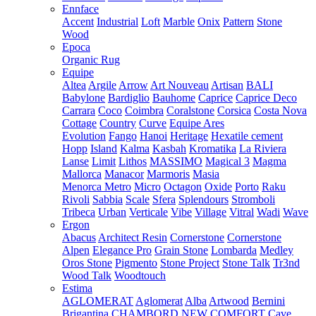
Ennface
Accent
Industrial
Loft
Marble
Onix
Pattern
Stone
Wood
Epoca
Organic Rug
Equipe
Altea
Argile
Arrow
Art Nouveau
Artisan
BALI
Babylone
Bardiglio
Bauhome
Caprice
Caprice Deco
Carrara
Coco
Coimbra
Coralstone
Corsica
Costa Nova
Cottage
Country
Curve
Equipe Ares
Evolution
Fango
Hanoi
Heritage
Hexatile cement
Hopp
Island
Kalma
Kasbah
Kromatika
La Riviera
Lanse
Limit
Lithos
MASSIMO
Magical 3
Magma
Mallorca
Manacor
Marmoris
Masia
Menorca
Metro
Micro
Octagon
Oxide
Porto
Raku
Rivoli
Sabbia
Scale
Sfera
Splendours
Stromboli
Tribeca
Urban
Verticale
Vibe
Village
Vitral
Wadi
Wave
Ergon
Abacus
Architect Resin
Cornerstone
Cornerstone
Alpen
Elegance Pro
Grain Stone
Lombarda
Medley
Oros Stone
Pigmento
Stone Project
Stone Talk
Tr3nd
Wood Talk
Woodtouch
Estima
AGLOMERAT
Aglomerat
Alba
Artwood
Bernini
Brigantina
CHAMBORD NEW
COMFORT
Cave