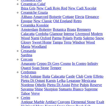
Ceramicas Calaf
Ibiza Gris
New Cadi Rojo Red
New Cadi Xocolat
Ceramiche Grazia
Althaus
Amarcord
Boiserie
Cottage
Electa
Elegance
Epoque
New Classic
Old England
Retro
Ceramika Konskie
Amsterdam
Bohemy
Botanica
Braga
Brennero
Calacatta
Cordoba
Glamour
Intense
Liverpool
Modern
Wood
Narni
Oxford
Parma
Polaris
Portis
Salerno
Snow
Glossy
Sweet Home
Tampa
Terra
Windsor
Wood
Mania
Woodland
Cerasarda
Sardina
Cercom
Amaranto
Ceppo Di Gres
Cosmo
In Contro
Infinity
Quarzi
Soap Stone
Temper
Cerdomus
Sybil
Antique
Baita
Calacatta
Castle
Club
Crete
Effetto
Pietra Di Ostuni
Karnis
Lefka
Legarage
Mexicana
Nordenn
Othello
Pietra Di Assisi
Prive
Pulpis
Reserve
Savanna
Shine
Skorpion
Statuario Bianco
Supreme
Tahoe
Verve
Cerim
Antique Marble
Artifact
Crayons
Elemental Stone
Exalt