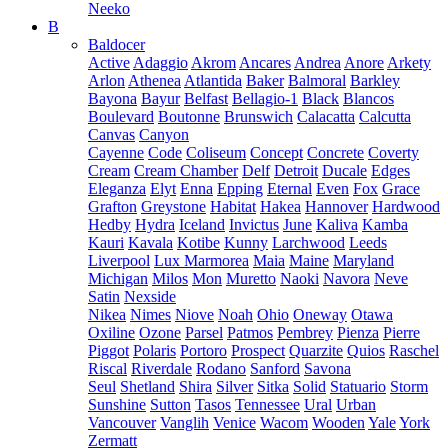
Neeko
B
Baldocer
Active
Adaggio
Akrom
Ancares
Andrea
Anore
Arkety
Arlon
Athenea
Atlantida
Baker
Balmoral
Barkley
Bayona
Bayur
Belfast
Bellagio-1
Black
Blancos
Boulevard
Boutonne
Brunswich
Calacatta
Calcutta
Canvas
Canyon
Cayenne
Code
Coliseum
Concept
Concrete
Coverty
Cream
Cream Chamber
Delf
Detroit
Ducale
Edges
Eleganza
Elyt
Enna
Epping
Eternal
Even
Fox
Grace
Grafton
Greystone
Habitat
Hakea
Hannover
Hardwood
Hedby
Hydra
Iceland
Invictus
June
Kaliva
Kamba
Kauri
Kavala
Kotibe
Kunny
Larchwood
Leeds
Liverpool
Lux Marmorea
Maia
Maine
Maryland
Michigan
Milos
Mon
Muretto
Naoki
Navora
Neve
Satin
Nexside
Nikea
Nimes
Niove
Noah
Ohio
Oneway
Otawa
Oxiline
Ozone
Parsel
Patmos
Pembrey
Pienza
Pierre
Piggot
Polaris
Portoro
Prospect
Quarzite
Quios
Raschel
Riscal
Riverdale
Rodano
Sanford
Savona
Seul
Shetland
Shira
Silver
Sitka
Solid
Statuario
Storm
Sunshine
Sutton
Tasos
Tennessee
Ural
Urban
Vancouver
Vanglih
Venice
Wacom
Wooden
Yale
York
Zermatt