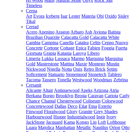
Hi Wood
Maps
Natural Stone
Onyx
Rock Salt
Timeless
Cerpa
Art
Evora
Iceberg
Isar
Lester
Materia
Obi
Oxido
Sisley
Tikal
Cerrad
Acero
Apenino
Aragon
Arbaro
Ash
Aviona
Batista
Brazilian Quarzite
Calacatta Gold
Calacatta White
Cambia
Campina
Canella
Catalea
Celtis
Ceppo Nuovo
Concrete
Cortone
Cottage
Epica
Fabien
Foggia
Fuerta
Giornata
Grapia
Katania
Laroya
Libero
Limeria
Lukka
Lussaca
Marmo
Marquina
Marquina
Gold
Masterstone
Mattina
Maxie
Montego
Mustiq
Nickwood
Nigella
Notta
Onix
Retro Brick
Setim
Softcement
Statuario
Stonemood
Stonetech
Tablero
Tacoma
Tassero
Tonella
Westwood
Woodmax
Zebrina
Cersanit
Alicante
Altair
Antiquewood
Apeks
Arizona
Atria
Berkana
Borgo
Brooklyn
Brosta
Caravan
Cariota
Carly
Chance
Chantal
Chesterwood
Coliseum
Colorwood
Concretewood
Dallas
Deco
Eilat
Etna
Exterio
Finwood
Floralwood
Glory
Granite
Grey Shades
Harbourwood
Hugge
Industrialwood
Ingir
Ivory
JackStone
Jacquard
Kama
Kongo
Lin
Loft
Lofthouse
Luara
Majolica
Manhattan
Metallic
Nautilus
Orion
Otto