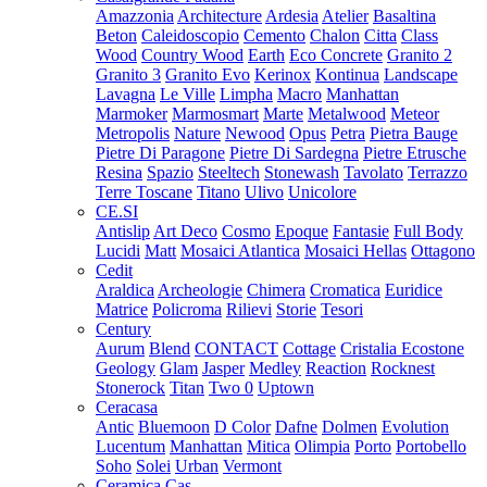
Amazzonia
Architecture
Ardesia
Atelier
Basaltina
Beton
Caleidoscopio
Cemento
Chalon
Citta
Class
Wood
Country Wood
Earth
Eco Concrete
Granito 2
Granito 3
Granito Evo
Kerinox
Kontinua
Landscape
Lavagna
Le Ville
Limpha
Macro
Manhattan
Marmoker
Marmosmart
Marte
Metalwood
Meteor
Metropolis
Nature
Newood
Opus
Petra
Pietra Bauge
Pietre Di Paragone
Pietre Di Sardegna
Pietre Etrusche
Resina
Spazio
Steeltech
Stonewash
Tavolato
Terrazzo
Terre Toscane
Titano
Ulivo
Unicolore
CE.SI
Antislip
Art Deco
Cosmo
Epoque
Fantasie
Full Body
Lucidi
Matt
Mosaici Atlantica
Mosaici Hellas
Ottagono
Cedit
Araldica
Archeologie
Chimera
Cromatica
Euridice
Matrice
Policroma
Rilievi
Storie
Tesori
Century
Aurum
Blend
CONTACT
Cottage
Cristalia
Ecostone
Geology
Glam
Jasper
Medley
Reaction
Rocknest
Stonerock
Titan
Two 0
Uptown
Ceracasa
Antic
Bluemoon
D Color
Dafne
Dolmen
Evolution
Lucentum
Manhattan
Mitica
Olimpia
Porto
Portobello
Soho
Solei
Urban
Vermont
Ceramica Cas