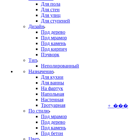
Для пола
Для стен
Для улиц
Для ступеней
Дизайн
Под дерево
Под мрамор
Под камень
Под кирпич
Пэчворк
Тип
Неполированный
Назначение
Для кухни
Для ванны
На фартук
Напольная
Настенная
Тротуарная
+ ���
По стилю
Под мрамор
Под дерево
Под камень
Под бетон
Цвет