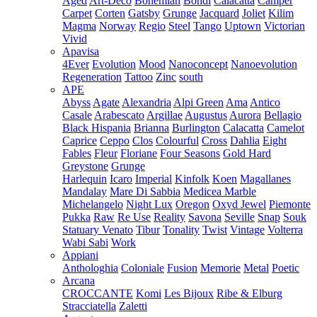
Aged
Art-Deco
Bohemian
Bondi
Calacatta
Camper
Carpet
Corten
Gatsby
Grunge
Jacquard
Joliet
Kilim
Magma
Norway
Regio
Steel
Tango
Uptown
Victorian
Vivid
Apavisa
4Ever
Evolution
Mood
Nanoconcept
Nanoevolution
Regeneration
Tattoo
Zinc
south
APE
Abyss
Agate
Alexandria
Alpi Green
Ama
Antico
Casale
Arabescato
Argillae
Augustus
Aurora
Bellagio
Black Hispania
Brianna
Burlington
Calacatta
Camelot
Caprice
Ceppo
Clos
Colourful
Cross
Dahlia
Eight
Fables
Fleur
Floriane
Four Seasons
Gold Hard
Greystone
Grunge
Harlequin
Icaro
Imperial
Kinfolk
Koen
Magallanes
Mandalay
Mare Di Sabbia
Medicea Marble
Michelangelo
Night Lux
Oregon
Oxyd Jewel
Piemonte
Pukka
Raw
Re Use
Reality
Savona
Seville
Snap
Souk
Statuary Venato
Tibur
Tonality
Twist
Vintage
Volterra
Wabi Sabi
Work
Appiani
Anthologhia
Coloniale
Fusion
Memorie
Metal
Poetic
Arcana
CROCCANTE
Komi
Les Bijoux
Ribe & Elburg
Stracciatella
Zaletti