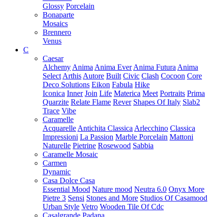
Glossy
Porcelain
Bonaparte
Mosaics
Brennero
Venus
C
Caesar
Alchemy
Anima
Anima Ever
Anima Futura
Anima
Select
Arthis
Autore
Built
Civic
Clash
Cocoon
Core
Deco Solutions
Eikon
Fabula
Hike
Iconica
Inner
Join
Life
Materica
Meet
Portraits
Prima
Quarzite
Relate Flame
Rever
Shapes Of Italy
Slab2
Trace
Vibe
Caramelle
Acquarelle
Antichita Classica
Arlecchino
Classica
Impressioni
La Passion
Marble Porcelain
Mattoni
Naturelle
Pietrine
Rosewood
Sabbia
Caramelle Mosaic
Carmen
Dynamic
Casa Dolce Casa
Essential Mood
Nature mood
Neutra 6.0
Onyx More
Pietre 3
Sensi
Stones and More
Studios Of Casamood
Urban Style
Vetro
Wooden Tile Of Cdc
Casalgrande Padana