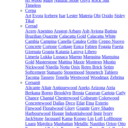
Hi Wood
Maps
Natural Stone
Onyx
Rock Salt
Timeless
Cerpa
Art
Evora
Iceberg
Isar
Lester
Materia
Obi
Oxido
Sisley
Tikal
Cerrad
Acero
Apenino
Aragon
Arbaro
Ash
Aviona
Batista
Brazilian Quarzite
Calacatta Gold
Calacatta White
Cambia
Campina
Canella
Catalea
Celtis
Ceppo Nuovo
Concrete
Cortone
Cottage
Epica
Fabien
Foggia
Fuerta
Giornata
Grapia
Katania
Laroya
Libero
Limeria
Lukka
Lussaca
Marmo
Marquina
Marquina
Gold
Masterstone
Mattina
Maxie
Montego
Mustiq
Nickwood
Nigella
Notta
Onix
Retro Brick
Setim
Softcement
Statuario
Stonemood
Stonetech
Tablero
Tacoma
Tassero
Tonella
Westwood
Woodmax
Zebrina
Cersanit
Alicante
Altair
Antiquewood
Apeks
Arizona
Atria
Berkana
Borgo
Brooklyn
Brosta
Caravan
Cariota
Carly
Chance
Chantal
Chesterwood
Coliseum
Colorwood
Concretewood
Dallas
Deco
Eilat
Etna
Exterio
Finwood
Floralwood
Glory
Granite
Grey Shades
Harbourwood
Hugge
Industrialwood
Ingir
Ivory
JackStone
Jacquard
Kama
Kongo
Lin
Loft
Lofthouse
Luara
Majolica
Manhattan
Metallic
Nautilus
Orion
Otto