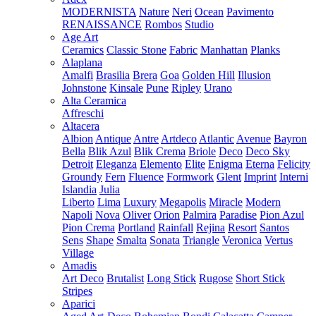
MODERNISTA
Nature
Neri
Ocean
Pavimento
RENAISSANCE
Rombos
Studio
Age Art
Ceramics
Classic Stone
Fabric
Manhattan
Planks
Alaplana
Amalfi
Brasilia
Brera
Goa
Golden Hill
Illusion
Johnstone
Kinsale
Pune
Ripley
Urano
Alta Ceramica
Affreschi
Altacera
Albion
Antique
Antre
Artdeco
Atlantic
Avenue
Bayron
Bella
Blik Azul
Blik Crema
Briole
Deco
Deco Sky
Detroit
Eleganza
Elemento
Elite
Enigma
Eterna
Felicity
Groundy
Fern
Fluence
Formwork
Glent
Imprint
Interni
Islandia
Julia
Liberto
Lima
Luxury
Megapolis
Miracle
Modern
Napoli
Nova
Oliver
Orion
Palmira
Paradise
Pion Azul
Pion Crema
Portland
Rainfall
Rejina
Resort
Santos
Sens
Shape
Smalta
Sonata
Triangle
Veronica
Vertus
Village
Amadis
Art Deco
Brutalist
Long Stick
Rugose
Short Stick
Stripes
Aparici