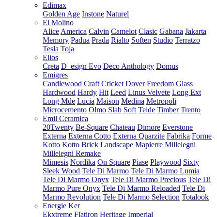
Edimax
Golden Age
Instone
Naturel
El Molino
Alice
America
Calvin
Camelot
Clasic
Gabana
Jakarta
Memory
Padua
Prada
Rialto
Soften
Studio
Terratzo
Tesla
Toja
Elios
Creta
D_esign Evo
Deco Anthology
Domus
Emigres
Candlewood
Craft
Cricket
Dover
Freedom
Glass
Hardwood
Hardy
Hit
Leed
Linus Velvete
Long Ext
Long Mde
Lucia
Maison
Medina
Metropoli
Microcemento
Olmo
Slab
Soft
Teide
Timber
Trento
Emil Ceramica
20Twenty
Be-Square
Chateau
Dimore
Everstone
Externa
Externa Cotto
Externa Quarzite
Fabrika
Forme
Kotto
Kotto Brick
Landscape
Mapierre
Millelegni
Millelegni Remake
Mimesis
Nordika
On Square
Piase
Playwood
Sixty
Sleek Wood
Tele Di Marmo
Tele Di Marmo Lumia
Tele Di Marmo Onyx
Tele Di Marmo Precious
Tele Di
Marmo Pure Onyx
Tele Di Marmo Reloaded
Tele Di
Marmo Revolution
Tele Di Marmo Selection
Totalook
Energie Ker
Ekxtreme
Flatiron
Heritage
Imperial