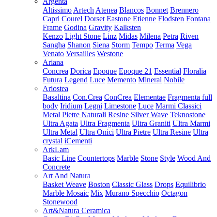
Argenta
Altissimo
Artech
Atenea
Blancos
Bonnet
Brennero
Capri
Courel
Dorset
Eastone
Etienne
Flodsten
Fontana
Frame
Godina
Gravity
Kalksten
Kenzo
Light Stone
Linz
Midas
Milena
Petra
Riven
Sangha
Shanon
Siena
Storm
Tempo
Terma
Vega
Venato
Versailles
Westone
Ariana
Concrea
Dorica
Epoque
Epoque 21
Essential
Floralia
Futura
Legend
Luce
Memento
Mineral
Nobile
Ariostea
Basaltina
Con.Crea
ConCrea
Elementae
Fragmenta full
body
Iridium
Legni
Limestone
Luce
Marmi Classici
Metal
Pietre Naturali
Resine
Silver Wave
Teknostone
Ultra Agata
Ultra Fragmenta
Ultra Graniti
Ultra Marmi
Ultra Metal
Ultra Onici
Ultra Pietre
Ultra Resine
Ultra
crystal
iCementi
ArkLam
Basic Line
Countertops
Marble
Stone
Style
Wood And
Concrete
Art And Natura
Basket Weave
Boston
Classic Glass
Drops
Equilibrio
Marble Mosaic
Mix
Murano Specchio
Octagon
Stonewood
Art&Natura Ceramica