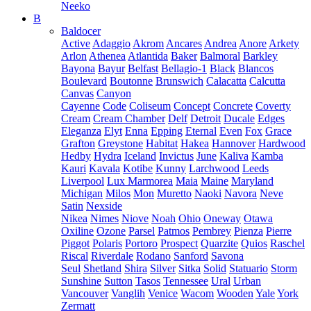
Neeko
B
Baldocer
Active
Adaggio
Akrom
Ancares
Andrea
Anore
Arkety
Arlon
Athenea
Atlantida
Baker
Balmoral
Barkley
Bayona
Bayur
Belfast
Bellagio-1
Black
Blancos
Boulevard
Boutonne
Brunswich
Calacatta
Calcutta
Canvas
Canyon
Cayenne
Code
Coliseum
Concept
Concrete
Coverty
Cream
Cream Chamber
Delf
Detroit
Ducale
Edges
Eleganza
Elyt
Enna
Epping
Eternal
Even
Fox
Grace
Grafton
Greystone
Habitat
Hakea
Hannover
Hardwood
Hedby
Hydra
Iceland
Invictus
June
Kaliva
Kamba
Kauri
Kavala
Kotibe
Kunny
Larchwood
Leeds
Liverpool
Lux Marmorea
Maia
Maine
Maryland
Michigan
Milos
Mon
Muretto
Naoki
Navora
Neve
Satin
Nexside
Nikea
Nimes
Niove
Noah
Ohio
Oneway
Otawa
Oxiline
Ozone
Parsel
Patmos
Pembrey
Pienza
Pierre
Piggot
Polaris
Portoro
Prospect
Quarzite
Quios
Raschel
Riscal
Riverdale
Rodano
Sanford
Savona
Seul
Shetland
Shira
Silver
Sitka
Solid
Statuario
Storm
Sunshine
Sutton
Tasos
Tennessee
Ural
Urban
Vancouver
Vanglih
Venice
Wacom
Wooden
Yale
York
Zermatt