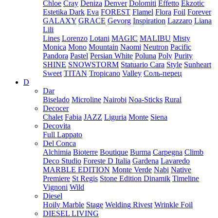
Chloe
Cray
Deniza
Denver
Dolomiti
Effetto
Ekzotic
Estetika Dark
Eva
FOREST
Flamel
Flora
Foil
Forever
GALAXY
GRACE
Gevorg
Inspiration
Lazzaro
Liana
Lili
Lines
Lorenzo
Lotani
MAGIC
MALIBU
Misty
Monica
Mono
Mountain
Naomi
Neutron
Pacific
Pandora
Pastel
Persian White
Poluna
Poly
Purity
SHINE
SNOWSTORM
Statuario Cara
Style
Sunheart
Sweet
TITAN
Tropicano
Valley
Соль-перец
D
Dar
Biselado
Microline
Nairobi
Noa-Sticks
Rural
Decocer
Chalet
Fabia
JAZZ
Liguria
Monte
Siena
Decovita
Full Lappato
Del Conca
Alchimia
Bioterre
Boutique
Burma
Carpegna
Climb
Deco Studio
Foreste D Italia
Gardena
Lavaredo
MARBLE EDITION
Monte Verde
Nabi
Native
Premiere
St Regis
Stone Edition Dinamik
Timeline
Vignoni
Wild
Diesel
Hoily Marble
Stage
Welding Rivest
Wrinkle Foil
DIESEL LIVING