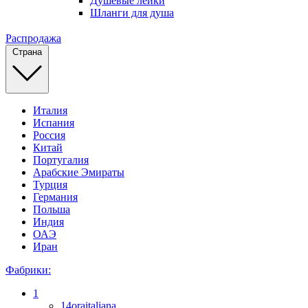
Душевые лейки
Шланги для душа
Распродажа
Страна
Италия
Испания
Россия
Китай
Португалия
Арабские Эмираты
Турция
Германия
Польша
Индия
ОАЭ
Иран
Фабрики:
1
14oraitaliana