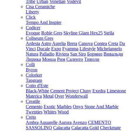
Tribe
Urban
Venetian
Vodevil
Cisa Ceramiche
Liberty
Click
Tempo And Inspire
Codicer
Evoque
Roble Gres
Skyline Glam Hex25
Stella
Coliseum Gres
Ardesia
Astro
Aurelia
Brera
Canova
Contea
Creta
Da
Vinci
Ducale
Expo
Fyamma
Lifestyle
Michelangelo
Natura
Palladio
Riviera
San Siro
Бормио
Вивальди
Лирика
Монца
Рим
Саленто
Тиволи
Colli
Byron
Colorker
Tangram
Cotto d'Este
Black-White
Cement Project
Cluny
Exedra
Limestone
Materica
Metal
Over
Wonderwall
Creatile
Cemento
Exotic
Marbles
Onyx
Stone And Marble
Twenties
Whites
Wood
Creto
Ambra
Aquarelle
Aurora
Avenzo
CEMENTO
SASSOLINO
Calacatta
Calacatta Gold
Checkmate