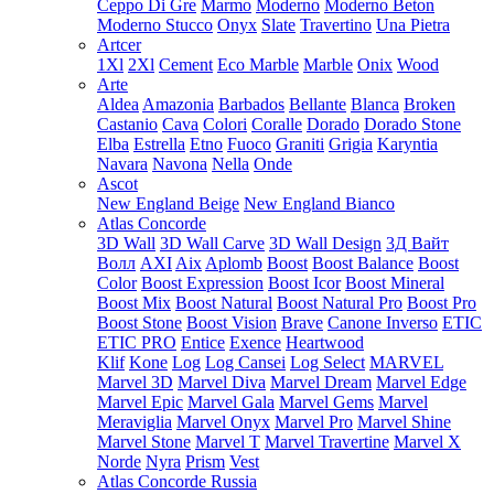
Ceppo Di Gre
Marmo
Moderno
Moderno Beton
Moderno Stucco
Onyx
Slate
Travertino
Una Pietra
Artcer
1Xl
2Xl
Cement
Eco Marble
Marble
Onix
Wood
Arte
Aldea
Amazonia
Barbados
Bellante
Blanca
Broken
Castanio
Cava
Colori
Coralle
Dorado
Dorado Stone
Elba
Estrella
Etno
Fuoco
Graniti
Grigia
Karyntia
Navara
Navona
Nella
Onde
Ascot
New England Beige
New England Bianco
Atlas Concorde
3D Wall
3D Wall Carve
3D Wall Design
3Д Вайт
Волл
AXI
Aix
Aplomb
Boost
Boost Balance
Boost
Color
Boost Expression
Boost Icor
Boost Mineral
Boost Mix
Boost Natural
Boost Natural Pro
Boost Pro
Boost Stone
Boost Vision
Brave
Canone Inverso
ETIC
ETIC PRO
Entice
Exence
Heartwood
Klif
Kone
Log
Log Cansei
Log Select
MARVEL
Marvel 3D
Marvel Diva
Marvel Dream
Marvel Edge
Marvel Epic
Marvel Gala
Marvel Gems
Marvel
Meraviglia
Marvel Onyx
Marvel Pro
Marvel Shine
Marvel Stone
Marvel T
Marvel Travertine
Marvel X
Norde
Nyra
Prism
Vest
Atlas Concorde Russia