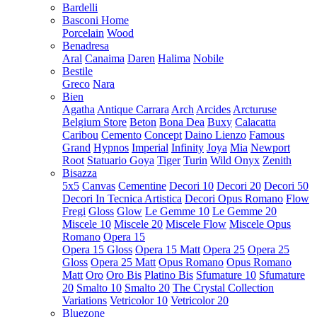
Bardelli
Basconi Home
Porcelain
Wood
Benadresa
Aral
Canaima
Daren
Halima
Nobile
Bestile
Greco
Nara
Bien
Agatha
Antique Carrara
Arch
Arcides
Arcturuse
Belgium Store
Beton
Bona Dea
Buxy
Calacatta
Caribou
Cemento
Concept
Daino Lienzo
Famous
Grand
Hypnos
Imperial
Infinity
Joya
Mia
Newport
Root
Statuario Goya
Tiger
Turin
Wild Onyx
Zenith
Bisazza
5x5
Canvas
Cementine
Decori 10
Decori 20
Decori 50
Decori In Tecnica Artistica
Decori Opus Romano
Flow
Fregi
Gloss
Glow
Le Gemme 10
Le Gemme 20
Miscele 10
Miscele 20
Miscele Flow
Miscele Opus
Romano
Opera 15
Opera 15 Gloss
Opera 15 Matt
Opera 25
Opera 25
Gloss
Opera 25 Matt
Opus Romano
Opus Romano
Matt
Oro
Oro Bis
Platino Bis
Sfumature 10
Sfumature
20
Smalto 10
Smalto 20
The Crystal Collection
Variations
Vetricolor 10
Vetricolor 20
Bluezone