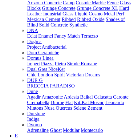
Arizona Concrete
Camp
Cosmic Marble
Fence
Glass
Blocks
Grunge Concrete
Grunge Concrete XL
Hard
Leather
Industrial Glass
Liquid Cosmo
Metal Perf
Mexican Cement
Ribbed
Ribbed Oxide
Shades of
Blind
Solid Concrete
Synthetic
DNA
Eclat
Enamel
Fancy
Match
Terrazzo
Dogma
Project Antibacterial
Dom Ceramiche
Domus Linea
Imperi
Piazza
Pietra
Strade Romane
Dual Gres NiceKer
Chic
London
Spirit
Victorian Dreams
DUE-G
BRECCIA PARADISO
Dune
Agadir
Amazonite
Ardesia
Baikal
Calacatta
Caronte
Cremabella
Diurne
Flat
Kit-Kat Mosaic
Leonardo
Mintons
Nusa
Quercus
Selene
Zement
Durstone
Indiga
Dvomo
Adrenaline
Ghost
Modular
Montecarlo
E