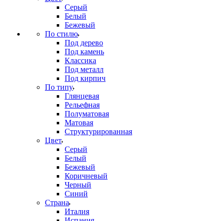
Серый
Белый
Бежевый
По стилю
Под дерево
Под камень
Классика
Под металл
Под кирпич
По типу
Глянцевая
Рельефная
Полуматовая
Матовая
Структурированная
Цвет
Серый
Белый
Бежевый
Коричневый
Черный
Синий
Страна
Италия
Испания