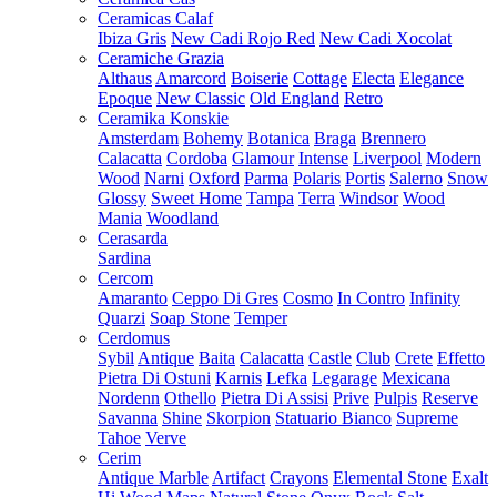
Ceramicas Calaf
Ibiza Gris
New Cadi Rojo Red
New Cadi Xocolat
Ceramiche Grazia
Althaus
Amarcord
Boiserie
Cottage
Electa
Elegance
Epoque
New Classic
Old England
Retro
Ceramika Konskie
Amsterdam
Bohemy
Botanica
Braga
Brennero
Calacatta
Cordoba
Glamour
Intense
Liverpool
Modern
Wood
Narni
Oxford
Parma
Polaris
Portis
Salerno
Snow
Glossy
Sweet Home
Tampa
Terra
Windsor
Wood
Mania
Woodland
Cerasarda
Sardina
Cercom
Amaranto
Ceppo Di Gres
Cosmo
In Contro
Infinity
Quarzi
Soap Stone
Temper
Cerdomus
Sybil
Antique
Baita
Calacatta
Castle
Club
Crete
Effetto
Pietra Di Ostuni
Karnis
Lefka
Legarage
Mexicana
Nordenn
Othello
Pietra Di Assisi
Prive
Pulpis
Reserve
Savanna
Shine
Skorpion
Statuario Bianco
Supreme
Tahoe
Verve
Cerim
Antique Marble
Artifact
Crayons
Elemental Stone
Exalt