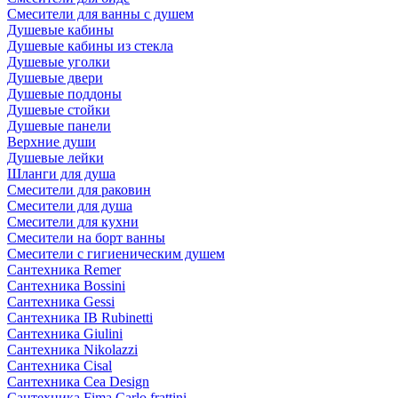
Смесители для ванны с душем
Душевые кабины
Душевые кабины из стекла
Душевые уголки
Душевые двери
Душевые поддоны
Душевые стойки
Душевые панели
Верхние души
Душевые лейки
Шланги для душа
Смесители для раковин
Смесители для душа
Смесители для кухни
Смесители на борт ванны
Смесители с гигиеническим душем
Сантехника Remer
Сантехника Bossini
Сантехника Gessi
Сантехника IB Rubinetti
Сантехника Giulini
Сантехника Nikolazzi
Сантехника Cisal
Сантехника Cea Design
Сантехника Fima Carlo frattini