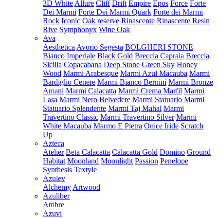
3D White
Allure
Cliff
Drift
Empire
Epos
Force
Forte
Dei Marmi
Forte Dei Marmi Quark
Forte dei Marmi
Rock
Iconic
Oak reserve
Rinascente
Rinascente Resin
Rive
Symphonyx
Wine Oak
Ava
Aesthetica
Avorio Segesta
BOLGHERI STONE
Bianco Imperiale
Black Gold
Breccia Capraia
Breccia
Sicilia
Copacabana
Deep Stone
Green Sky
Honey
Wood
Marmi Arabesque
Marmi Azul Macauba
Marmi
Bardiglio Cenere
Marmi Bianco Bernini
Marmi Bronze
Amani
Marmi Calacatta
Marmi Crema Marfil
Marmi
Lasa
Marmi Nero Belvedere
Marmi Statuario
Marmi
Statuario Splendente
Marmi Taj Mahal
Marmi
Travertino Classic
Marmi Travertino Silver
Marmi
White Macauba
Marmo E Pietra
Onice Iride
Scratch
Up
Azteca
Atelier
Beta Calacatta
Calacatta Gold
Domino
Ground
Habitat
Moonland
Moonlight
Passion
Penelope
Synthesis
Textyle
Azulev
Alchemy
Artwood
Azuliber
Ambre
Azuvi