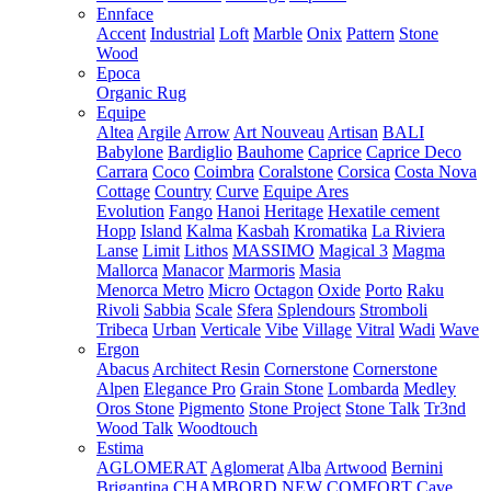
Ennface
Accent
Industrial
Loft
Marble
Onix
Pattern
Stone
Wood
Epoca
Organic Rug
Equipe
Altea
Argile
Arrow
Art Nouveau
Artisan
BALI
Babylone
Bardiglio
Bauhome
Caprice
Caprice Deco
Carrara
Coco
Coimbra
Coralstone
Corsica
Costa Nova
Cottage
Country
Curve
Equipe Ares
Evolution
Fango
Hanoi
Heritage
Hexatile cement
Hopp
Island
Kalma
Kasbah
Kromatika
La Riviera
Lanse
Limit
Lithos
MASSIMO
Magical 3
Magma
Mallorca
Manacor
Marmoris
Masia
Menorca
Metro
Micro
Octagon
Oxide
Porto
Raku
Rivoli
Sabbia
Scale
Sfera
Splendours
Stromboli
Tribeca
Urban
Verticale
Vibe
Village
Vitral
Wadi
Wave
Ergon
Abacus
Architect Resin
Cornerstone
Cornerstone
Alpen
Elegance Pro
Grain Stone
Lombarda
Medley
Oros Stone
Pigmento
Stone Project
Stone Talk
Tr3nd
Wood Talk
Woodtouch
Estima
AGLOMERAT
Aglomerat
Alba
Artwood
Bernini
Brigantina
CHAMBORD NEW
COMFORT
Cave