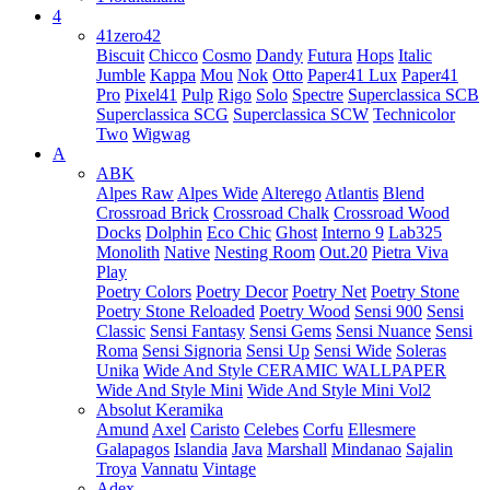
4
41zero42
Biscuit
Chicco
Cosmo
Dandy
Futura
Hops
Italic
Jumble
Kappa
Mou
Nok
Otto
Paper41 Lux
Paper41
Pro
Pixel41
Pulp
Rigo
Solo
Spectre
Superclassica SCB
Superclassica SCG
Superclassica SCW
Technicolor
Two
Wigwag
A
ABK
Alpes Raw
Alpes Wide
Alterego
Atlantis
Blend
Crossroad Brick
Crossroad Chalk
Crossroad Wood
Docks
Dolphin
Eco Chic
Ghost
Interno 9
Lab325
Monolith
Native
Nesting Room
Out.20
Pietra Viva
Play
Poetry Colors
Poetry Decor
Poetry Net
Poetry Stone
Poetry Stone Reloaded
Poetry Wood
Sensi 900
Sensi
Classic
Sensi Fantasy
Sensi Gems
Sensi Nuance
Sensi
Roma
Sensi Signoria
Sensi Up
Sensi Wide
Soleras
Unika
Wide And Style CERAMIC WALLPAPER
Wide And Style Mini
Wide And Style Mini Vol2
Absolut Keramika
Amund
Axel
Caristo
Celebes
Corfu
Ellesmere
Galapagos
Islandia
Java
Marshall
Mindanao
Sajalin
Troya
Vannatu
Vintage
Adex