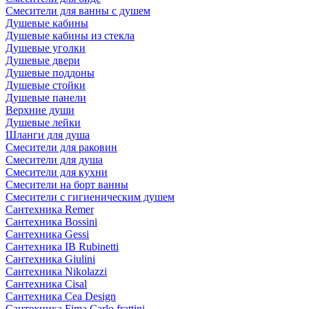
Смесители для ванны с душем
Душевые кабины
Душевые кабины из стекла
Душевые уголки
Душевые двери
Душевые поддоны
Душевые стойки
Душевые панели
Верхние души
Душевые лейки
Шланги для душа
Смесители для раковин
Смесители для душа
Смесители для кухни
Смесители на борт ванны
Смесители с гигиеническим душем
Сантехника Remer
Сантехника Bossini
Сантехника Gessi
Сантехника IB Rubinetti
Сантехника Giulini
Сантехника Nikolazzi
Сантехника Cisal
Сантехника Cea Design
Сантехника Fima Carlo frattini