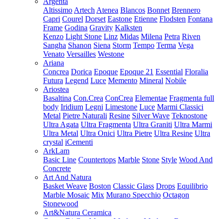
Argenta
Altissimo
Artech
Atenea
Blancos
Bonnet
Brennero
Capri
Courel
Dorset
Eastone
Etienne
Flodsten
Fontana
Frame
Godina
Gravity
Kalksten
Kenzo
Light Stone
Linz
Midas
Milena
Petra
Riven
Sangha
Shanon
Siena
Storm
Tempo
Terma
Vega
Venato
Versailles
Westone
Ariana
Concrea
Dorica
Epoque
Epoque 21
Essential
Floralia
Futura
Legend
Luce
Memento
Mineral
Nobile
Ariostea
Basaltina
Con.Crea
ConCrea
Elementae
Fragmenta full
body
Iridium
Legni
Limestone
Luce
Marmi Classici
Metal
Pietre Naturali
Resine
Silver Wave
Teknostone
Ultra Agata
Ultra Fragmenta
Ultra Graniti
Ultra Marmi
Ultra Metal
Ultra Onici
Ultra Pietre
Ultra Resine
Ultra
crystal
iCementi
ArkLam
Basic Line
Countertops
Marble
Stone
Style
Wood And
Concrete
Art And Natura
Basket Weave
Boston
Classic Glass
Drops
Equilibrio
Marble Mosaic
Mix
Murano Specchio
Octagon
Stonewood
Art&Natura Ceramica