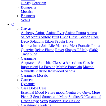
Glossy
Porcelain
Bonaparte
Mosaics
Brennero
Venus
C
Caesar
Alchemy
Anima
Anima Ever
Anima Futura
Anima
Select
Arthis
Autore
Built
Civic
Clash
Cocoon
Core
Deco Solutions
Eikon
Fabula
Hike
Iconica
Inner
Join
Life
Materica
Meet
Portraits
Prima
Quarzite
Relate Flame
Rever
Shapes Of Italy
Slab2
Trace
Vibe
Caramelle
Acquarelle
Antichita Classica
Arlecchino
Classica
Impressioni
La Passion
Marble Porcelain
Mattoni
Naturelle
Pietrine
Rosewood
Sabbia
Caramelle Mosaic
Carmen
Dynamic
Casa Dolce Casa
Essential Mood
Nature mood
Neutra 6.0
Onyx More
Pietre 3
Sensi
Stones and More
Studios Of Casamood
Urban Style
Vetro
Wooden Tile Of Cdc
Casalgrande Padana