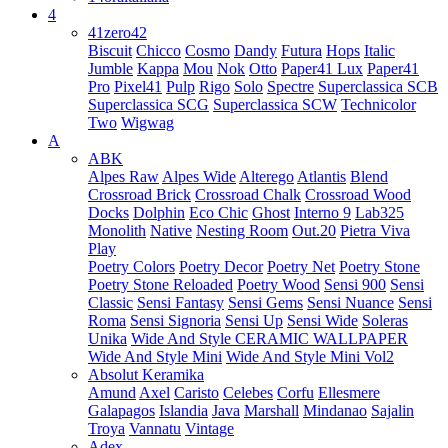
4
41zero42
Biscuit
Chicco
Cosmo
Dandy
Futura
Hops
Italic
Jumble
Kappa
Mou
Nok
Otto
Paper41 Lux
Paper41
Pro
Pixel41
Pulp
Rigo
Solo
Spectre
Superclassica SCB
Superclassica SCG
Superclassica SCW
Technicolor
Two
Wigwag
A
ABK
Alpes Raw
Alpes Wide
Alterego
Atlantis
Blend
Crossroad Brick
Crossroad Chalk
Crossroad Wood
Docks
Dolphin
Eco Chic
Ghost
Interno 9
Lab325
Monolith
Native
Nesting Room
Out.20
Pietra Viva
Play
Poetry Colors
Poetry Decor
Poetry Net
Poetry Stone
Poetry Stone Reloaded
Poetry Wood
Sensi 900
Sensi
Classic
Sensi Fantasy
Sensi Gems
Sensi Nuance
Sensi
Roma
Sensi Signoria
Sensi Up
Sensi Wide
Soleras
Unika
Wide And Style CERAMIC WALLPAPER
Wide And Style Mini
Wide And Style Mini Vol2
Absolut Keramika
Amund
Axel
Caristo
Celebes
Corfu
Ellesmere
Galapagos
Islandia
Java
Marshall
Mindanao
Sajalin
Troya
Vannatu
Vintage
Adex