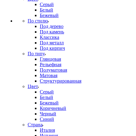
Серый
Белый
Бежевый
По стилю
Под дерево
Под камень
Классика
Под металл
Под кирпич
По типу
Глянцевая
Рельефная
Полуматовая
Матовая
Структурированная
Цвет
Серый
Белый
Бежевый
Коричневый
Черный
Синий
Страна
Италия
Испания