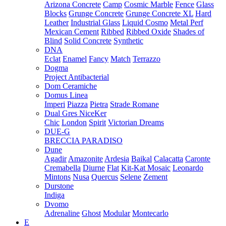
Arizona Concrete
Camp
Cosmic Marble
Fence
Glass
Blocks
Grunge Concrete
Grunge Concrete XL
Hard
Leather
Industrial Glass
Liquid Cosmo
Metal Perf
Mexican Cement
Ribbed
Ribbed Oxide
Shades of
Blind
Solid Concrete
Synthetic
DNA
Eclat
Enamel
Fancy
Match
Terrazzo
Dogma
Project Antibacterial
Dom Ceramiche
Domus Linea
Imperi
Piazza
Pietra
Strade Romane
Dual Gres NiceKer
Chic
London
Spirit
Victorian Dreams
DUE-G
BRECCIA PARADISO
Dune
Agadir
Amazonite
Ardesia
Baikal
Calacatta
Caronte
Cremabella
Diurne
Flat
Kit-Kat Mosaic
Leonardo
Mintons
Nusa
Quercus
Selene
Zement
Durstone
Indiga
Dvomo
Adrenaline
Ghost
Modular
Montecarlo
E