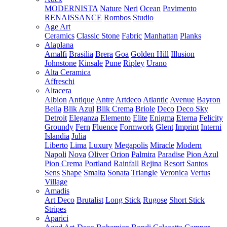
MODERNISTA
Nature
Neri
Ocean
Pavimento
RENAISSANCE
Rombos
Studio
Age Art
Ceramics
Classic Stone
Fabric
Manhattan
Planks
Alaplana
Amalfi
Brasilia
Brera
Goa
Golden Hill
Illusion
Johnstone
Kinsale
Pune
Ripley
Urano
Alta Ceramica
Affreschi
Altacera
Albion
Antique
Antre
Artdeco
Atlantic
Avenue
Bayron
Bella
Blik Azul
Blik Crema
Briole
Deco
Deco Sky
Detroit
Eleganza
Elemento
Elite
Enigma
Eterna
Felicity
Groundy
Fern
Fluence
Formwork
Glent
Imprint
Interni
Islandia
Julia
Liberto
Lima
Luxury
Megapolis
Miracle
Modern
Napoli
Nova
Oliver
Orion
Palmira
Paradise
Pion Azul
Pion Crema
Portland
Rainfall
Rejina
Resort
Santos
Sens
Shape
Smalta
Sonata
Triangle
Veronica
Vertus
Village
Amadis
Art Deco
Brutalist
Long Stick
Rugose
Short Stick
Stripes
Aparici