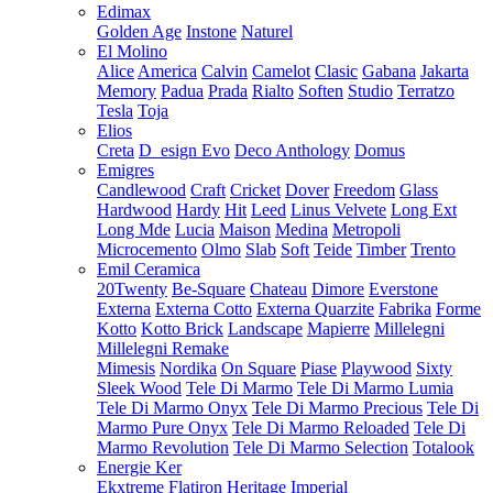
Edimax
Golden Age
Instone
Naturel
El Molino
Alice
America
Calvin
Camelot
Clasic
Gabana
Jakarta
Memory
Padua
Prada
Rialto
Soften
Studio
Terratzo
Tesla
Toja
Elios
Creta
D_esign Evo
Deco Anthology
Domus
Emigres
Candlewood
Craft
Cricket
Dover
Freedom
Glass
Hardwood
Hardy
Hit
Leed
Linus Velvete
Long Ext
Long Mde
Lucia
Maison
Medina
Metropoli
Microcemento
Olmo
Slab
Soft
Teide
Timber
Trento
Emil Ceramica
20Twenty
Be-Square
Chateau
Dimore
Everstone
Externa
Externa Cotto
Externa Quarzite
Fabrika
Forme
Kotto
Kotto Brick
Landscape
Mapierre
Millelegni
Millelegni Remake
Mimesis
Nordika
On Square
Piase
Playwood
Sixty
Sleek Wood
Tele Di Marmo
Tele Di Marmo Lumia
Tele Di Marmo Onyx
Tele Di Marmo Precious
Tele Di
Marmo Pure Onyx
Tele Di Marmo Reloaded
Tele Di
Marmo Revolution
Tele Di Marmo Selection
Totalook
Energie Ker
Ekxtreme
Flatiron
Heritage
Imperial