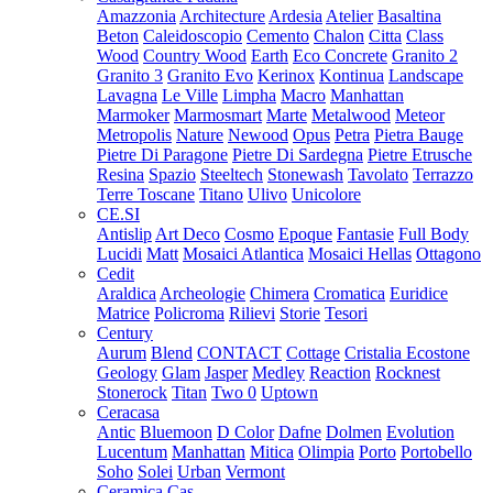
Amazzonia
Architecture
Ardesia
Atelier
Basaltina
Beton
Caleidoscopio
Cemento
Chalon
Citta
Class
Wood
Country Wood
Earth
Eco Concrete
Granito 2
Granito 3
Granito Evo
Kerinox
Kontinua
Landscape
Lavagna
Le Ville
Limpha
Macro
Manhattan
Marmoker
Marmosmart
Marte
Metalwood
Meteor
Metropolis
Nature
Newood
Opus
Petra
Pietra Bauge
Pietre Di Paragone
Pietre Di Sardegna
Pietre Etrusche
Resina
Spazio
Steeltech
Stonewash
Tavolato
Terrazzo
Terre Toscane
Titano
Ulivo
Unicolore
CE.SI
Antislip
Art Deco
Cosmo
Epoque
Fantasie
Full Body
Lucidi
Matt
Mosaici Atlantica
Mosaici Hellas
Ottagono
Cedit
Araldica
Archeologie
Chimera
Cromatica
Euridice
Matrice
Policroma
Rilievi
Storie
Tesori
Century
Aurum
Blend
CONTACT
Cottage
Cristalia
Ecostone
Geology
Glam
Jasper
Medley
Reaction
Rocknest
Stonerock
Titan
Two 0
Uptown
Ceracasa
Antic
Bluemoon
D Color
Dafne
Dolmen
Evolution
Lucentum
Manhattan
Mitica
Olimpia
Porto
Portobello
Soho
Solei
Urban
Vermont
Ceramica Cas