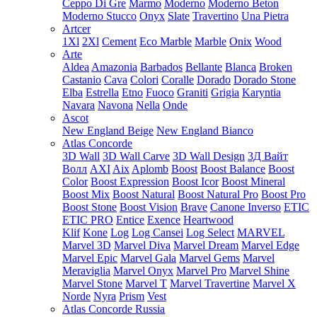
Ceppo Di Gre
Marmo
Moderno
Moderno Beton
Moderno Stucco
Onyx
Slate
Travertino
Una Pietra
Artcer
1Xl
2Xl
Cement
Eco Marble
Marble
Onix
Wood
Arte
Aldea
Amazonia
Barbados
Bellante
Blanca
Broken
Castanio
Cava
Colori
Coralle
Dorado
Dorado Stone
Elba
Estrella
Etno
Fuoco
Graniti
Grigia
Karyntia
Navara
Navona
Nella
Onde
Ascot
New England Beige
New England Bianco
Atlas Concorde
3D Wall
3D Wall Carve
3D Wall Design
3Д Вайт
Волл
AXI
Aix
Aplomb
Boost
Boost Balance
Boost
Color
Boost Expression
Boost Icor
Boost Mineral
Boost Mix
Boost Natural
Boost Natural Pro
Boost Pro
Boost Stone
Boost Vision
Brave
Canone Inverso
ETIC
ETIC PRO
Entice
Exence
Heartwood
Klif
Kone
Log
Log Cansei
Log Select
MARVEL
Marvel 3D
Marvel Diva
Marvel Dream
Marvel Edge
Marvel Epic
Marvel Gala
Marvel Gems
Marvel
Meraviglia
Marvel Onyx
Marvel Pro
Marvel Shine
Marvel Stone
Marvel T
Marvel Travertine
Marvel X
Norde
Nyra
Prism
Vest
Atlas Concorde Russia