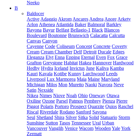
Neeko
B
Baldocer
Active
Adaggio
Akrom
Ancares
Andrea
Anore
Arkety
Arlon
Athenea
Atlantida
Baker
Balmoral
Barkley
Bayona
Bayur
Belfast
Bellagio-1
Black
Blancos
Boulevard
Boutonne
Brunswich
Calacatta
Calcutta
Canvas
Canyon
Cayenne
Code
Coliseum
Concept
Concrete
Coverty
Cream
Cream Chamber
Delf
Detroit
Ducale
Edges
Eleganza
Elyt
Enna
Epping
Eternal
Even
Fox
Grace
Grafton
Greystone
Habitat
Hakea
Hannover
Hardwood
Hedby
Hydra
Iceland
Invictus
June
Kaliva
Kamba
Kauri
Kavala
Kotibe
Kunny
Larchwood
Leeds
Liverpool
Lux Marmorea
Maia
Maine
Maryland
Michigan
Milos
Mon
Muretto
Naoki
Navora
Neve
Satin
Nexside
Nikea
Nimes
Niove
Noah
Ohio
Oneway
Otawa
Oxiline
Ozone
Parsel
Patmos
Pembrey
Pienza
Pierre
Piggot
Polaris
Portoro
Prospect
Quarzite
Quios
Raschel
Riscal
Riverdale
Rodano
Sanford
Savona
Seul
Shetland
Shira
Silver
Sitka
Solid
Statuario
Storm
Sunshine
Sutton
Tasos
Tennessee
Ural
Urban
Vancouver
Vanglih
Venice
Wacom
Wooden
Yale
York
Zermatt