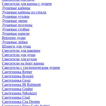
Смесители для ванны с душем
Душевые кабины
Душевые кабины из стекла
Душевые уголки
Душевые двери
Душевые поддоны
Душевые стойки
Душевые панели
Верхние души
Душевые лейки
Шланги для душа
Смесители для раковин
Смесители для душа
Смесители для кухни
Смесители на борт ванны
Смесители с гигиеническим душем
Сантехника Remer
Сантехника Bossini
Сантехника Gessi
Сантехника IB Rubinetti
Сантехника Giulini
Сантехника Nikolazzi
Сантехника Cisal
Сантехника Cea Design
Сантехника Fima Carlo frattini