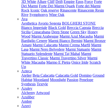
3D White
Allure
Cliff
Drift
Empire
Epos
Force
Forte
Dei Marmi
Forte Dei Marmi Quark
Forte dei Marmi
Rock
Iconic
Oak reserve
Rinascente
Rinascente Resin
Rive
Symphonyx
Wine Oak
Ava
Aesthetica
Avorio Segesta
BOLGHERI STONE
Bianco Imperiale
Black Gold
Breccia Capraia
Breccia
Sicilia
Copacabana
Deep Stone
Green Sky
Honey
Wood
Marmi Arabesque
Marmi Azul Macauba
Marmi
Bardiglio Cenere
Marmi Bianco Bernini
Marmi Bronze
Amani
Marmi Calacatta
Marmi Crema Marfil
Marmi
Lasa
Marmi Nero Belvedere
Marmi Statuario
Marmi
Statuario Splendente
Marmi Taj Mahal
Marmi
Travertino Classic
Marmi Travertino Silver
Marmi
White Macauba
Marmo E Pietra
Onice Iride
Scratch
Up
Azteca
Atelier
Beta Calacatta
Calacatta Gold
Domino
Ground
Habitat
Moonland
Moonlight
Passion
Penelope
Synthesis
Textyle
Azulev
Alchemy
Artwood
Azuliber
Ambre
Azuvi