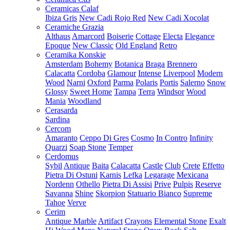
Ceramicas Calaf
Ibiza Gris
New Cadi Rojo Red
New Cadi Xocolat
Ceramiche Grazia
Althaus
Amarcord
Boiserie
Cottage
Electa
Elegance
Epoque
New Classic
Old England
Retro
Ceramika Konskie
Amsterdam
Bohemy
Botanica
Braga
Brennero
Calacatta
Cordoba
Glamour
Intense
Liverpool
Modern
Wood
Narni
Oxford
Parma
Polaris
Portis
Salerno
Snow
Glossy
Sweet Home
Tampa
Terra
Windsor
Wood
Mania
Woodland
Cerasarda
Sardina
Cercom
Amaranto
Ceppo Di Gres
Cosmo
In Contro
Infinity
Quarzi
Soap Stone
Temper
Cerdomus
Sybil
Antique
Baita
Calacatta
Castle
Club
Crete
Effetto
Pietra Di Ostuni
Karnis
Lefka
Legarage
Mexicana
Nordenn
Othello
Pietra Di Assisi
Prive
Pulpis
Reserve
Savanna
Shine
Skorpion
Statuario Bianco
Supreme
Tahoe
Verve
Cerim
Antique Marble
Artifact
Crayons
Elemental Stone
Exalt