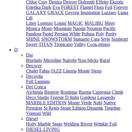
Chloe
Cray
Deniza
Denver
Dolomiti
Effetto
Ekzotic
Estetika Dark
Eva
FOREST
Flamel
Flora
Foil
Forever
GALAXY
GRACE
Gevorg
Inspiration
Lazzaro
Liana
Lili
Lines
Lorenzo
Lotani
MAGIC
MALIBU
Misty
Monica
Mono
Mountain
Naomi
Neutron
Pacific
Pandora
Pastel
Persian White
Poluna
Poly
Purity
SHINE
SNOWSTORM
Statuario Cara
Style
Sunheart
Sweet
TITAN
Tropicano
Valley
Соль-перец
D
Dar
Biselado
Microline
Nairobi
Noa-Sticks
Rural
Decocer
Chalet
Fabia
JAZZ
Liguria
Monte
Siena
Decovita
Full Lappato
Del Conca
Alchimia
Bioterre
Boutique
Burma
Carpegna
Climb
Deco Studio
Foreste D Italia
Gardena
Lavaredo
MARBLE EDITION
Monte Verde
Nabi
Native
Premiere
St Regis
Stone Edition Dinamik
Timeline
Vignoni
Wild
Diesel
Hoily Marble
Stage
Welding Rivest
Wrinkle Foil
DIESEL LIVING