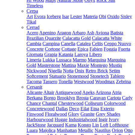
Hi Wood
Maps
Natural Stone
Onyx
Rock Salt
Timeless
Cerpa
Art
Evora
Iceberg
Isar
Lester
Materia
Obi
Oxido
Sisley
Tikal
Cerrad
Acero
Apenino
Aragon
Arbaro
Ash
Aviona
Batista
Brazilian Quarzite
Calacatta Gold
Calacatta White
Cambia
Campina
Canella
Catalea
Celtis
Ceppo Nuovo
Concrete
Cortone
Cottage
Epica
Fabien
Foggia
Fuerta
Giornata
Grapia
Katania
Laroya
Libero
Limeria
Lukka
Lussaca
Marmo
Marquina
Marquina
Gold
Masterstone
Mattina
Maxie
Montego
Mustiq
Nickwood
Nigella
Notta
Onix
Retro Brick
Setim
Softcement
Statuario
Stonemood
Stonetech
Tablero
Tacoma
Tassero
Tonella
Westwood
Woodmax
Zebrina
Cersanit
Alicante
Altair
Antiquewood
Apeks
Arizona
Atria
Berkana
Borgo
Brooklyn
Brosta
Caravan
Cariota
Carly
Chance
Chantal
Chesterwood
Coliseum
Colorwood
Concretewood
Dallas
Deco
Eilat
Etna
Exterio
Finwood
Floralwood
Glory
Granite
Grey Shades
Harbourwood
Hugge
Industrialwood
Ingir
Ivory
JackStone
Jacquard
Kama
Kongo
Lin
Loft
Lofthouse
Luara
Majolica
Manhattan
Metallic
Nautilus
Orion
Otto