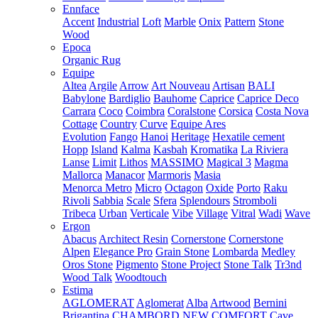
Ennface
Accent
Industrial
Loft
Marble
Onix
Pattern
Stone
Wood
Epoca
Organic Rug
Equipe
Altea
Argile
Arrow
Art Nouveau
Artisan
BALI
Babylone
Bardiglio
Bauhome
Caprice
Caprice Deco
Carrara
Coco
Coimbra
Coralstone
Corsica
Costa Nova
Cottage
Country
Curve
Equipe Ares
Evolution
Fango
Hanoi
Heritage
Hexatile cement
Hopp
Island
Kalma
Kasbah
Kromatika
La Riviera
Lanse
Limit
Lithos
MASSIMO
Magical 3
Magma
Mallorca
Manacor
Marmoris
Masia
Menorca
Metro
Micro
Octagon
Oxide
Porto
Raku
Rivoli
Sabbia
Scale
Sfera
Splendours
Stromboli
Tribeca
Urban
Verticale
Vibe
Village
Vitral
Wadi
Wave
Ergon
Abacus
Architect Resin
Cornerstone
Cornerstone
Alpen
Elegance Pro
Grain Stone
Lombarda
Medley
Oros Stone
Pigmento
Stone Project
Stone Talk
Tr3nd
Wood Talk
Woodtouch
Estima
AGLOMERAT
Aglomerat
Alba
Artwood
Bernini
Brigantina
CHAMBORD NEW
COMFORT
Cave