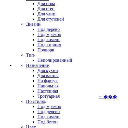
Для пола
Для стен
Для улиц
Для ступеней
Дизайн
Под дерево
Под мрамор
Под камень
Под кирпич
Пэчворк
Тип
Неполированный
Назначение
Для кухни
Для ванны
На фартук
Напольная
Настенная
Тротуарная
+ ���
По стилю
Под мрамор
Под дерево
Под камень
Под бетон
Цвет