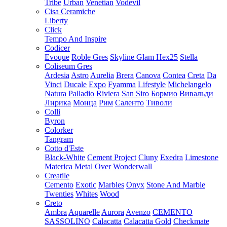
Tribe
Urban
Venetian
Vodevil
Cisa Ceramiche
Liberty
Click
Tempo And Inspire
Codicer
Evoque
Roble Gres
Skyline Glam Hex25
Stella
Coliseum Gres
Ardesia
Astro
Aurelia
Brera
Canova
Contea
Creta
Da
Vinci
Ducale
Expo
Fyamma
Lifestyle
Michelangelo
Natura
Palladio
Riviera
San Siro
Бормио
Вивальди
Лирика
Монца
Рим
Саленто
Тиволи
Colli
Byron
Colorker
Tangram
Cotto d'Este
Black-White
Cement Project
Cluny
Exedra
Limestone
Materica
Metal
Over
Wonderwall
Creatile
Cemento
Exotic
Marbles
Onyx
Stone And Marble
Twenties
Whites
Wood
Creto
Ambra
Aquarelle
Aurora
Avenzo
CEMENTO
SASSOLINO
Calacatta
Calacatta Gold
Checkmate