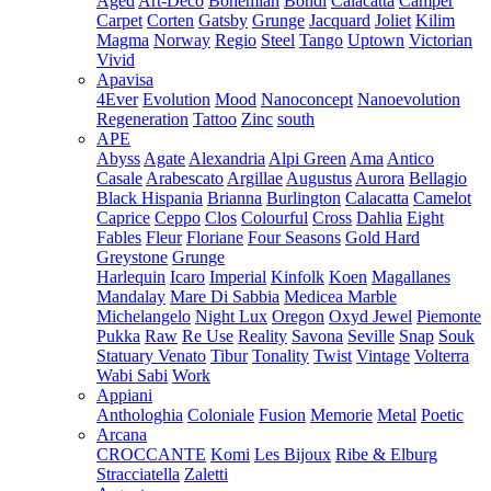
Aged
Art-Deco
Bohemian
Bondi
Calacatta
Camper
Carpet
Corten
Gatsby
Grunge
Jacquard
Joliet
Kilim
Magma
Norway
Regio
Steel
Tango
Uptown
Victorian
Vivid
Apavisa
4Ever
Evolution
Mood
Nanoconcept
Nanoevolution
Regeneration
Tattoo
Zinc
south
APE
Abyss
Agate
Alexandria
Alpi Green
Ama
Antico
Casale
Arabescato
Argillae
Augustus
Aurora
Bellagio
Black Hispania
Brianna
Burlington
Calacatta
Camelot
Caprice
Ceppo
Clos
Colourful
Cross
Dahlia
Eight
Fables
Fleur
Floriane
Four Seasons
Gold Hard
Greystone
Grunge
Harlequin
Icaro
Imperial
Kinfolk
Koen
Magallanes
Mandalay
Mare Di Sabbia
Medicea Marble
Michelangelo
Night Lux
Oregon
Oxyd Jewel
Piemonte
Pukka
Raw
Re Use
Reality
Savona
Seville
Snap
Souk
Statuary Venato
Tibur
Tonality
Twist
Vintage
Volterra
Wabi Sabi
Work
Appiani
Anthologhia
Coloniale
Fusion
Memorie
Metal
Poetic
Arcana
CROCCANTE
Komi
Les Bijoux
Ribe & Elburg
Stracciatella
Zaletti