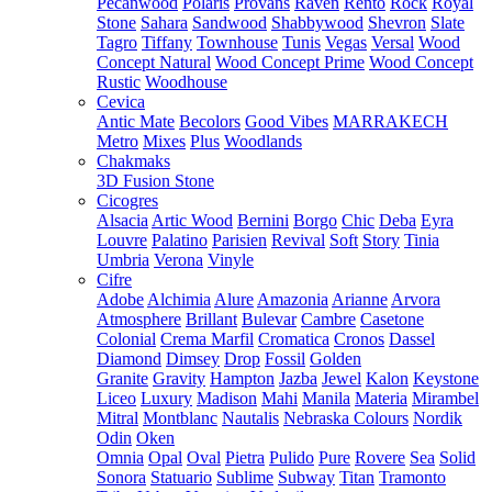
Pecanwood
Polaris
Provans
Raven
Rento
Rock
Royal
Stone
Sahara
Sandwood
Shabbywood
Shevron
Slate
Tagro
Tiffany
Townhouse
Tunis
Vegas
Versal
Wood
Concept Natural
Wood Concept Prime
Wood Concept
Rustic
Woodhouse
Cevica
Antic Mate
Becolors
Good Vibes
MARRAKECH
Metro
Mixes
Plus
Woodlands
Chakmaks
3D Fusion Stone
Cicogres
Alsacia
Artic Wood
Bernini
Borgo
Chic
Deba
Eyra
Louvre
Palatino
Parisien
Revival
Soft
Story
Tinia
Umbria
Verona
Vinyle
Cifre
Adobe
Alchimia
Alure
Amazonia
Arianne
Arvora
Atmosphere
Brillant
Bulevar
Cambre
Casetone
Colonial
Crema Marfil
Cromatica
Cronos
Dassel
Diamond
Dimsey
Drop
Fossil
Golden
Granite
Gravity
Hampton
Jazba
Jewel
Kalon
Keystone
Liceo
Luxury
Madison
Mahi
Manila
Materia
Mirambel
Mitral
Montblanc
Nautalis
Nebraska Colours
Nordik
Odin
Oken
Omnia
Opal
Oval
Pietra
Pulido
Pure
Rovere
Sea
Solid
Sonora
Statuario
Sublime
Subway
Titan
Tramonto