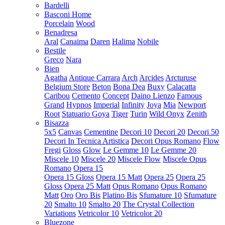
Bardelli
Basconi Home
Porcelain
Wood
Benadresa
Aral
Canaima
Daren
Halima
Nobile
Bestile
Greco
Nara
Bien
Agatha
Antique Carrara
Arch
Arcides
Arcturuse
Belgium Store
Beton
Bona Dea
Buxy
Calacatta
Caribou
Cemento
Concept
Daino Lienzo
Famous
Grand
Hypnos
Imperial
Infinity
Joya
Mia
Newport
Root
Statuario Goya
Tiger
Turin
Wild Onyx
Zenith
Bisazza
5x5
Canvas
Cementine
Decori 10
Decori 20
Decori 50
Decori In Tecnica Artistica
Decori Opus Romano
Flow
Fregi
Gloss
Glow
Le Gemme 10
Le Gemme 20
Miscele 10
Miscele 20
Miscele Flow
Miscele Opus
Romano
Opera 15
Opera 15 Gloss
Opera 15 Matt
Opera 25
Opera 25
Gloss
Opera 25 Matt
Opus Romano
Opus Romano
Matt
Oro
Oro Bis
Platino Bis
Sfumature 10
Sfumature
20
Smalto 10
Smalto 20
The Crystal Collection
Variations
Vetricolor 10
Vetricolor 20
Bluezone