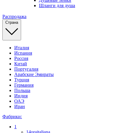
Душевые лейки
Шланги для душа
Распродажа
Страна
Италия
Испания
Россия
Китай
Португалия
Арабские Эмираты
Турция
Германия
Польша
Индия
ОАЭ
Иран
Фабрики:
1
14oraitaliana