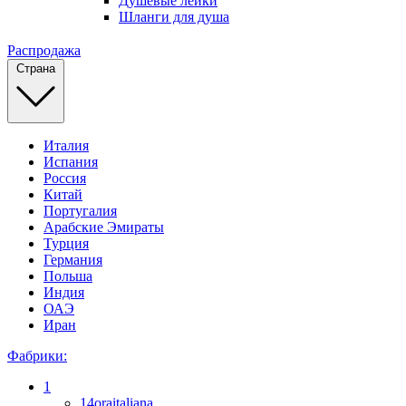
Душевые лейки
Шланги для душа
Распродажа
Страна
Италия
Испания
Россия
Китай
Португалия
Арабские Эмираты
Турция
Германия
Польша
Индия
ОАЭ
Иран
Фабрики:
1
14oraitaliana