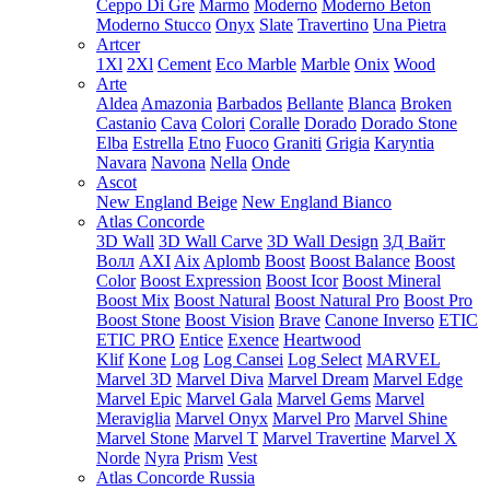
Ceppo Di Gre
Marmo
Moderno
Moderno Beton
Moderno Stucco
Onyx
Slate
Travertino
Una Pietra
Artcer
1Xl
2Xl
Cement
Eco Marble
Marble
Onix
Wood
Arte
Aldea
Amazonia
Barbados
Bellante
Blanca
Broken
Castanio
Cava
Colori
Coralle
Dorado
Dorado Stone
Elba
Estrella
Etno
Fuoco
Graniti
Grigia
Karyntia
Navara
Navona
Nella
Onde
Ascot
New England Beige
New England Bianco
Atlas Concorde
3D Wall
3D Wall Carve
3D Wall Design
3Д Вайт
Волл
AXI
Aix
Aplomb
Boost
Boost Balance
Boost
Color
Boost Expression
Boost Icor
Boost Mineral
Boost Mix
Boost Natural
Boost Natural Pro
Boost Pro
Boost Stone
Boost Vision
Brave
Canone Inverso
ETIC
ETIC PRO
Entice
Exence
Heartwood
Klif
Kone
Log
Log Cansei
Log Select
MARVEL
Marvel 3D
Marvel Diva
Marvel Dream
Marvel Edge
Marvel Epic
Marvel Gala
Marvel Gems
Marvel
Meraviglia
Marvel Onyx
Marvel Pro
Marvel Shine
Marvel Stone
Marvel T
Marvel Travertine
Marvel X
Norde
Nyra
Prism
Vest
Atlas Concorde Russia