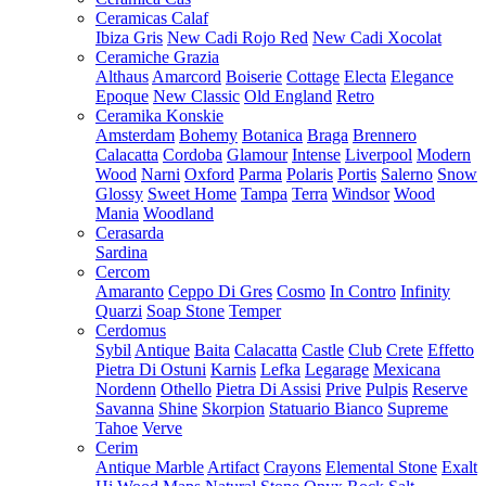
Ceramicas Calaf
Ibiza Gris
New Cadi Rojo Red
New Cadi Xocolat
Ceramiche Grazia
Althaus
Amarcord
Boiserie
Cottage
Electa
Elegance
Epoque
New Classic
Old England
Retro
Ceramika Konskie
Amsterdam
Bohemy
Botanica
Braga
Brennero
Calacatta
Cordoba
Glamour
Intense
Liverpool
Modern
Wood
Narni
Oxford
Parma
Polaris
Portis
Salerno
Snow
Glossy
Sweet Home
Tampa
Terra
Windsor
Wood
Mania
Woodland
Cerasarda
Sardina
Cercom
Amaranto
Ceppo Di Gres
Cosmo
In Contro
Infinity
Quarzi
Soap Stone
Temper
Cerdomus
Sybil
Antique
Baita
Calacatta
Castle
Club
Crete
Effetto
Pietra Di Ostuni
Karnis
Lefka
Legarage
Mexicana
Nordenn
Othello
Pietra Di Assisi
Prive
Pulpis
Reserve
Savanna
Shine
Skorpion
Statuario Bianco
Supreme
Tahoe
Verve
Cerim
Antique Marble
Artifact
Crayons
Elemental Stone
Exalt