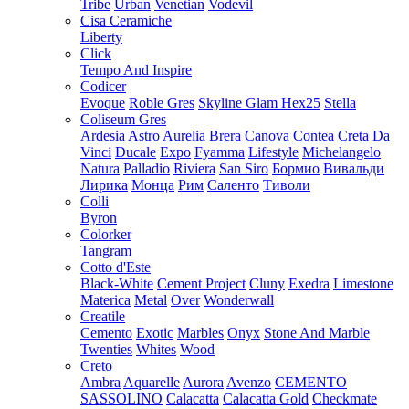
Tribe
Urban
Venetian
Vodevil
Cisa Ceramiche
Liberty
Click
Tempo And Inspire
Codicer
Evoque
Roble Gres
Skyline Glam Hex25
Stella
Coliseum Gres
Ardesia
Astro
Aurelia
Brera
Canova
Contea
Creta
Da
Vinci
Ducale
Expo
Fyamma
Lifestyle
Michelangelo
Natura
Palladio
Riviera
San Siro
Бормио
Вивальди
Лирика
Монца
Рим
Саленто
Тиволи
Colli
Byron
Colorker
Tangram
Cotto d'Este
Black-White
Cement Project
Cluny
Exedra
Limestone
Materica
Metal
Over
Wonderwall
Creatile
Cemento
Exotic
Marbles
Onyx
Stone And Marble
Twenties
Whites
Wood
Creto
Ambra
Aquarelle
Aurora
Avenzo
CEMENTO
SASSOLINO
Calacatta
Calacatta Gold
Checkmate