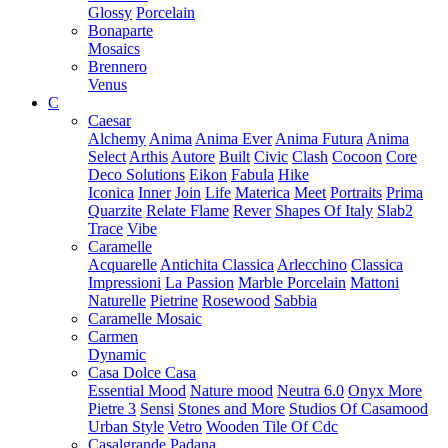
Glossy
Porcelain
Bonaparte
Mosaics
Brennero
Venus
C
Caesar
Alchemy
Anima
Anima Ever
Anima Futura
Anima
Select
Arthis
Autore
Built
Civic
Clash
Cocoon
Core
Deco Solutions
Eikon
Fabula
Hike
Iconica
Inner
Join
Life
Materica
Meet
Portraits
Prima
Quarzite
Relate Flame
Rever
Shapes Of Italy
Slab2
Trace
Vibe
Caramelle
Acquarelle
Antichita Classica
Arlecchino
Classica
Impressioni
La Passion
Marble Porcelain
Mattoni
Naturelle
Pietrine
Rosewood
Sabbia
Caramelle Mosaic
Carmen
Dynamic
Casa Dolce Casa
Essential Mood
Nature mood
Neutra 6.0
Onyx More
Pietre 3
Sensi
Stones and More
Studios Of Casamood
Urban Style
Vetro
Wooden Tile Of Cdc
Casalgrande Padana