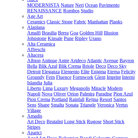
MODERNISTA
Nature
Neri
Ocean
Pavimento
RENAISSANCE
Rombos
Studio
Age Art
Ceramics
Classic Stone
Fabric
Manhattan
Planks
Alaplana
Amalfi
Brasilia
Brera
Goa
Golden Hill
Illusion
Johnstone
Kinsale
Pune
Ripley
Urano
Alta Ceramica
Affreschi
Altacera
Albion
Antique
Antre
Artdeco
Atlantic
Avenue
Bayron
Bella
Blik Azul
Blik Crema
Briole
Deco
Deco Sky
Detroit
Eleganza
Elemento
Elite
Enigma
Eterna
Felicity
Groundy
Fern
Fluence
Formwork
Glent
Imprint
Interni
Islandia
Julia
Liberto
Lima
Luxury
Megapolis
Miracle
Modern
Napoli
Nova
Oliver
Orion
Palmira
Paradise
Pion Azul
Pion Crema
Portland
Rainfall
Rejina
Resort
Santos
Sens
Shape
Smalta
Sonata
Triangle
Veronica
Vertus
Village
Amadis
Art Deco
Brutalist
Long Stick
Rugose
Short Stick
Stripes
Aparici