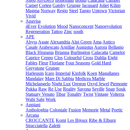
Aged
Art-Deco
Bohemian
Bondi
Calacatta
Camper
Carpet
Corten
Gatsby
Grunge
Jacquard
Joliet
Kilim
Magma
Norway
Regio
Steel
Tango
Uptown
Victorian
Vivid
Apavisa
4Ever
Evolution
Mood
Nanoconcept
Nanoevolution
Regeneration
Tattoo
Zinc
south
APE
Abyss
Agate
Alexandria
Alpi Green
Ama
Antico
Casale
Arabescato
Argillae
Augustus
Aurora
Bellagio
Black Hispania
Brianna
Burlington
Calacatta
Camelot
Caprice
Ceppo
Clos
Colourful
Cross
Dahlia
Eight
Fables
Fleur
Floriane
Four Seasons
Gold Hard
Greystone
Grunge
Harlequin
Icaro
Imperial
Kinfolk
Koen
Magallanes
Mandalay
Mare Di Sabbia
Medicea Marble
Michelangelo
Night Lux
Oregon
Oxyd Jewel
Piemonte
Pukka
Raw
Re Use
Reality
Savona
Seville
Snap
Souk
Statuary Venato
Tibur
Tonality
Twist
Vintage
Volterra
Wabi Sabi
Work
Appiani
Anthologhia
Coloniale
Fusion
Memorie
Metal
Poetic
Arcana
CROCCANTE
Komi
Les Bijoux
Ribe & Elburg
Stracciatella
Zaletti