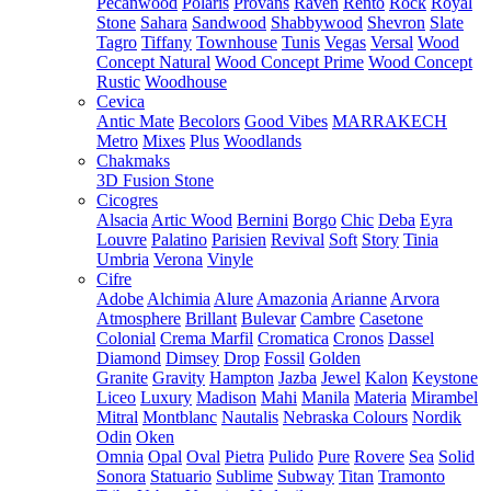
Pecanwood
Polaris
Provans
Raven
Rento
Rock
Royal
Stone
Sahara
Sandwood
Shabbywood
Shevron
Slate
Tagro
Tiffany
Townhouse
Tunis
Vegas
Versal
Wood
Concept Natural
Wood Concept Prime
Wood Concept
Rustic
Woodhouse
Cevica
Antic Mate
Becolors
Good Vibes
MARRAKECH
Metro
Mixes
Plus
Woodlands
Chakmaks
3D Fusion Stone
Cicogres
Alsacia
Artic Wood
Bernini
Borgo
Chic
Deba
Eyra
Louvre
Palatino
Parisien
Revival
Soft
Story
Tinia
Umbria
Verona
Vinyle
Cifre
Adobe
Alchimia
Alure
Amazonia
Arianne
Arvora
Atmosphere
Brillant
Bulevar
Cambre
Casetone
Colonial
Crema Marfil
Cromatica
Cronos
Dassel
Diamond
Dimsey
Drop
Fossil
Golden
Granite
Gravity
Hampton
Jazba
Jewel
Kalon
Keystone
Liceo
Luxury
Madison
Mahi
Manila
Materia
Mirambel
Mitral
Montblanc
Nautalis
Nebraska Colours
Nordik
Odin
Oken
Omnia
Opal
Oval
Pietra
Pulido
Pure
Rovere
Sea
Solid
Sonora
Statuario
Sublime
Subway
Titan
Tramonto