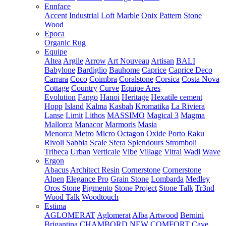
Ennface
Accent
Industrial
Loft
Marble
Onix
Pattern
Stone
Wood
Epoca
Organic Rug
Equipe
Altea
Argile
Arrow
Art Nouveau
Artisan
BALI
Babylone
Bardiglio
Bauhome
Caprice
Caprice Deco
Carrara
Coco
Coimbra
Coralstone
Corsica
Costa Nova
Cottage
Country
Curve
Equipe Ares
Evolution
Fango
Hanoi
Heritage
Hexatile cement
Hopp
Island
Kalma
Kasbah
Kromatika
La Riviera
Lanse
Limit
Lithos
MASSIMO
Magical 3
Magma
Mallorca
Manacor
Marmoris
Masia
Menorca
Metro
Micro
Octagon
Oxide
Porto
Raku
Rivoli
Sabbia
Scale
Sfera
Splendours
Stromboli
Tribeca
Urban
Verticale
Vibe
Village
Vitral
Wadi
Wave
Ergon
Abacus
Architect Resin
Cornerstone
Cornerstone
Alpen
Elegance Pro
Grain Stone
Lombarda
Medley
Oros Stone
Pigmento
Stone Project
Stone Talk
Tr3nd
Wood Talk
Woodtouch
Estima
AGLOMERAT
Aglomerat
Alba
Artwood
Bernini
Brigantina
CHAMBORD NEW
COMFORT
Cave