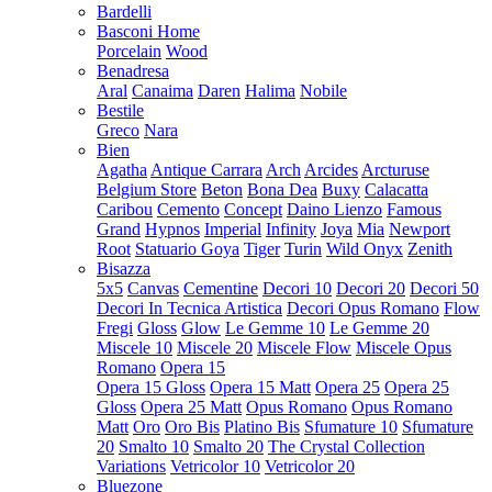
Bardelli
Basconi Home
Porcelain
Wood
Benadresa
Aral
Canaima
Daren
Halima
Nobile
Bestile
Greco
Nara
Bien
Agatha
Antique Carrara
Arch
Arcides
Arcturuse
Belgium Store
Beton
Bona Dea
Buxy
Calacatta
Caribou
Cemento
Concept
Daino Lienzo
Famous
Grand
Hypnos
Imperial
Infinity
Joya
Mia
Newport
Root
Statuario Goya
Tiger
Turin
Wild Onyx
Zenith
Bisazza
5x5
Canvas
Cementine
Decori 10
Decori 20
Decori 50
Decori In Tecnica Artistica
Decori Opus Romano
Flow
Fregi
Gloss
Glow
Le Gemme 10
Le Gemme 20
Miscele 10
Miscele 20
Miscele Flow
Miscele Opus
Romano
Opera 15
Opera 15 Gloss
Opera 15 Matt
Opera 25
Opera 25
Gloss
Opera 25 Matt
Opus Romano
Opus Romano
Matt
Oro
Oro Bis
Platino Bis
Sfumature 10
Sfumature
20
Smalto 10
Smalto 20
The Crystal Collection
Variations
Vetricolor 10
Vetricolor 20
Bluezone