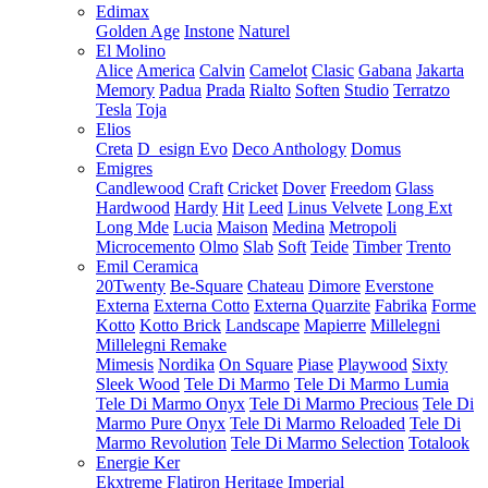
Edimax
Golden Age
Instone
Naturel
El Molino
Alice
America
Calvin
Camelot
Clasic
Gabana
Jakarta
Memory
Padua
Prada
Rialto
Soften
Studio
Terratzo
Tesla
Toja
Elios
Creta
D_esign Evo
Deco Anthology
Domus
Emigres
Candlewood
Craft
Cricket
Dover
Freedom
Glass
Hardwood
Hardy
Hit
Leed
Linus Velvete
Long Ext
Long Mde
Lucia
Maison
Medina
Metropoli
Microcemento
Olmo
Slab
Soft
Teide
Timber
Trento
Emil Ceramica
20Twenty
Be-Square
Chateau
Dimore
Everstone
Externa
Externa Cotto
Externa Quarzite
Fabrika
Forme
Kotto
Kotto Brick
Landscape
Mapierre
Millelegni
Millelegni Remake
Mimesis
Nordika
On Square
Piase
Playwood
Sixty
Sleek Wood
Tele Di Marmo
Tele Di Marmo Lumia
Tele Di Marmo Onyx
Tele Di Marmo Precious
Tele Di
Marmo Pure Onyx
Tele Di Marmo Reloaded
Tele Di
Marmo Revolution
Tele Di Marmo Selection
Totalook
Energie Ker
Ekxtreme
Flatiron
Heritage
Imperial