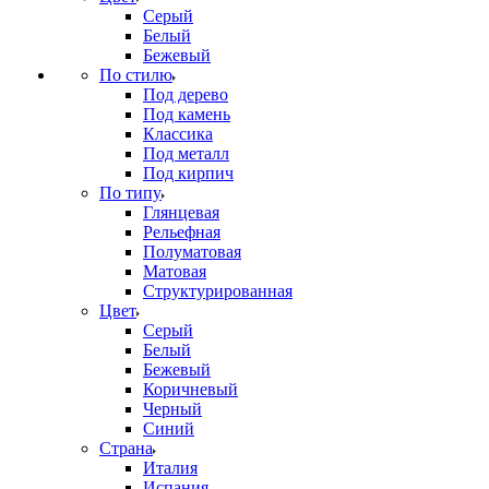
Серый
Белый
Бежевый
По стилю
Под дерево
Под камень
Классика
Под металл
Под кирпич
По типу
Глянцевая
Рельефная
Полуматовая
Матовая
Структурированная
Цвет
Серый
Белый
Бежевый
Коричневый
Черный
Синий
Страна
Италия
Испания