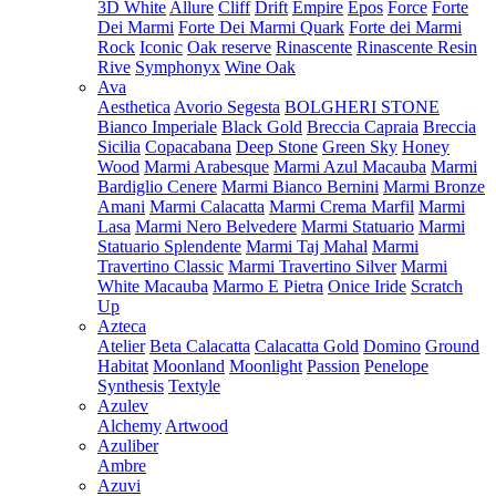
3D White
Allure
Cliff
Drift
Empire
Epos
Force
Forte
Dei Marmi
Forte Dei Marmi Quark
Forte dei Marmi
Rock
Iconic
Oak reserve
Rinascente
Rinascente Resin
Rive
Symphonyx
Wine Oak
Ava
Aesthetica
Avorio Segesta
BOLGHERI STONE
Bianco Imperiale
Black Gold
Breccia Capraia
Breccia
Sicilia
Copacabana
Deep Stone
Green Sky
Honey
Wood
Marmi Arabesque
Marmi Azul Macauba
Marmi
Bardiglio Cenere
Marmi Bianco Bernini
Marmi Bronze
Amani
Marmi Calacatta
Marmi Crema Marfil
Marmi
Lasa
Marmi Nero Belvedere
Marmi Statuario
Marmi
Statuario Splendente
Marmi Taj Mahal
Marmi
Travertino Classic
Marmi Travertino Silver
Marmi
White Macauba
Marmo E Pietra
Onice Iride
Scratch
Up
Azteca
Atelier
Beta Calacatta
Calacatta Gold
Domino
Ground
Habitat
Moonland
Moonlight
Passion
Penelope
Synthesis
Textyle
Azulev
Alchemy
Artwood
Azuliber
Ambre
Azuvi