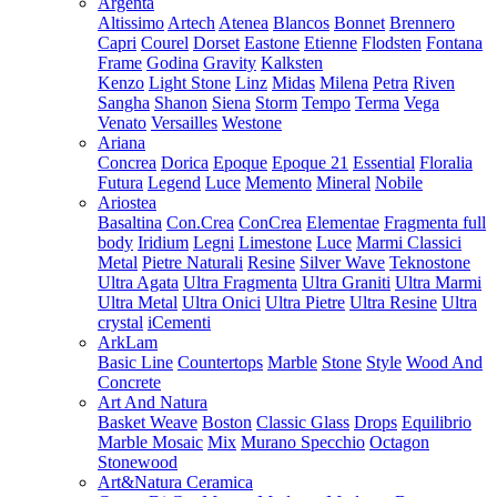
Argenta
Altissimo
Artech
Atenea
Blancos
Bonnet
Brennero
Capri
Courel
Dorset
Eastone
Etienne
Flodsten
Fontana
Frame
Godina
Gravity
Kalksten
Kenzo
Light Stone
Linz
Midas
Milena
Petra
Riven
Sangha
Shanon
Siena
Storm
Tempo
Terma
Vega
Venato
Versailles
Westone
Ariana
Concrea
Dorica
Epoque
Epoque 21
Essential
Floralia
Futura
Legend
Luce
Memento
Mineral
Nobile
Ariostea
Basaltina
Con.Crea
ConCrea
Elementae
Fragmenta full
body
Iridium
Legni
Limestone
Luce
Marmi Classici
Metal
Pietre Naturali
Resine
Silver Wave
Teknostone
Ultra Agata
Ultra Fragmenta
Ultra Graniti
Ultra Marmi
Ultra Metal
Ultra Onici
Ultra Pietre
Ultra Resine
Ultra
crystal
iCementi
ArkLam
Basic Line
Countertops
Marble
Stone
Style
Wood And
Concrete
Art And Natura
Basket Weave
Boston
Classic Glass
Drops
Equilibrio
Marble Mosaic
Mix
Murano Specchio
Octagon
Stonewood
Art&Natura Ceramica