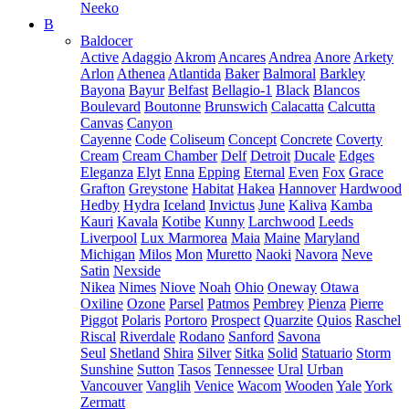
Neeko
B
Baldocer
Active
Adaggio
Akrom
Ancares
Andrea
Anore
Arkety
Arlon
Athenea
Atlantida
Baker
Balmoral
Barkley
Bayona
Bayur
Belfast
Bellagio-1
Black
Blancos
Boulevard
Boutonne
Brunswich
Calacatta
Calcutta
Canvas
Canyon
Cayenne
Code
Coliseum
Concept
Concrete
Coverty
Cream
Cream Chamber
Delf
Detroit
Ducale
Edges
Eleganza
Elyt
Enna
Epping
Eternal
Even
Fox
Grace
Grafton
Greystone
Habitat
Hakea
Hannover
Hardwood
Hedby
Hydra
Iceland
Invictus
June
Kaliva
Kamba
Kauri
Kavala
Kotibe
Kunny
Larchwood
Leeds
Liverpool
Lux Marmorea
Maia
Maine
Maryland
Michigan
Milos
Mon
Muretto
Naoki
Navora
Neve
Satin
Nexside
Nikea
Nimes
Niove
Noah
Ohio
Oneway
Otawa
Oxiline
Ozone
Parsel
Patmos
Pembrey
Pienza
Pierre
Piggot
Polaris
Portoro
Prospect
Quarzite
Quios
Raschel
Riscal
Riverdale
Rodano
Sanford
Savona
Seul
Shetland
Shira
Silver
Sitka
Solid
Statuario
Storm
Sunshine
Sutton
Tasos
Tennessee
Ural
Urban
Vancouver
Vanglih
Venice
Wacom
Wooden
Yale
York
Zermatt