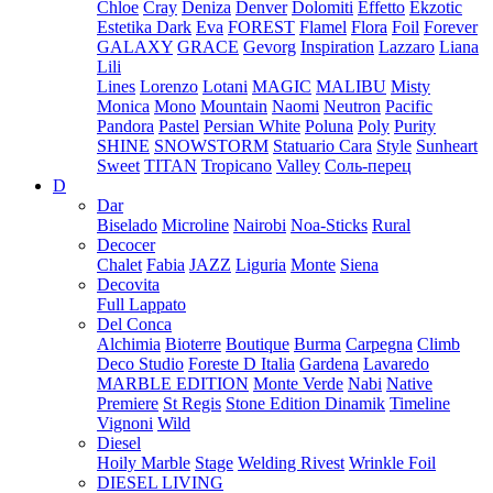
Chloe
Cray
Deniza
Denver
Dolomiti
Effetto
Ekzotic
Estetika Dark
Eva
FOREST
Flamel
Flora
Foil
Forever
GALAXY
GRACE
Gevorg
Inspiration
Lazzaro
Liana
Lili
Lines
Lorenzo
Lotani
MAGIC
MALIBU
Misty
Monica
Mono
Mountain
Naomi
Neutron
Pacific
Pandora
Pastel
Persian White
Poluna
Poly
Purity
SHINE
SNOWSTORM
Statuario Cara
Style
Sunheart
Sweet
TITAN
Tropicano
Valley
Соль-перец
D
Dar
Biselado
Microline
Nairobi
Noa-Sticks
Rural
Decocer
Chalet
Fabia
JAZZ
Liguria
Monte
Siena
Decovita
Full Lappato
Del Conca
Alchimia
Bioterre
Boutique
Burma
Carpegna
Climb
Deco Studio
Foreste D Italia
Gardena
Lavaredo
MARBLE EDITION
Monte Verde
Nabi
Native
Premiere
St Regis
Stone Edition Dinamik
Timeline
Vignoni
Wild
Diesel
Hoily Marble
Stage
Welding Rivest
Wrinkle Foil
DIESEL LIVING