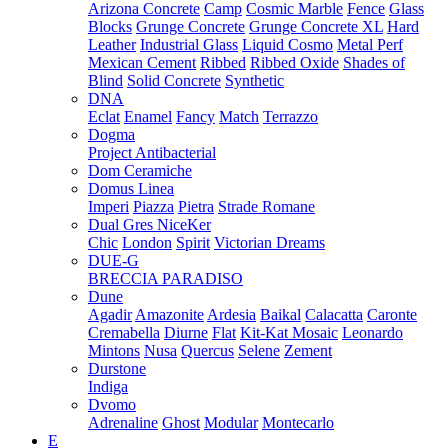
Arizona Concrete
Camp
Cosmic Marble
Fence
Glass
Blocks
Grunge Concrete
Grunge Concrete XL
Hard
Leather
Industrial Glass
Liquid Cosmo
Metal Perf
Mexican Cement
Ribbed
Ribbed Oxide
Shades of
Blind
Solid Concrete
Synthetic
DNA
Eclat
Enamel
Fancy
Match
Terrazzo
Dogma
Project Antibacterial
Dom Ceramiche
Domus Linea
Imperi
Piazza
Pietra
Strade Romane
Dual Gres NiceKer
Chic
London
Spirit
Victorian Dreams
DUE-G
BRECCIA PARADISO
Dune
Agadir
Amazonite
Ardesia
Baikal
Calacatta
Caronte
Cremabella
Diurne
Flat
Kit-Kat Mosaic
Leonardo
Mintons
Nusa
Quercus
Selene
Zement
Durstone
Indiga
Dvomo
Adrenaline
Ghost
Modular
Montecarlo
E