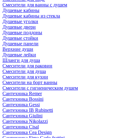
Смесители для ванны с душем
Душевые кабины
Душевые кабины из стекла
Душевые уголки
Душевые двери
Душевые поддоны
Душевые стойки
Душевые панели
Верхние души
Душевые лейки
Шланги для душа
Смесители для раковин
Смесители для душа
Смесители для кухни
Смесители на борт ванны
Смесители с гигиеническим душем
Сантехника Remer
Сантехника Bossini
Сантехника Gessi
Сантехника IB Rubinetti
Сантехника Giulini
Сантехника Nikolazzi
Сантехника Cisal
Сантехника Cea Design
Сантехника Fima Carlo frattini