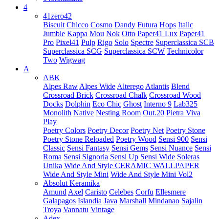
4
41zero42
Biscuit
Chicco
Cosmo
Dandy
Futura
Hops
Italic
Jumble
Kappa
Mou
Nok
Otto
Paper41 Lux
Paper41
Pro
Pixel41
Pulp
Rigo
Solo
Spectre
Superclassica SCB
Superclassica SCG
Superclassica SCW
Technicolor
Two
Wigwag
A
ABK
Alpes Raw
Alpes Wide
Alterego
Atlantis
Blend
Crossroad Brick
Crossroad Chalk
Crossroad Wood
Docks
Dolphin
Eco Chic
Ghost
Interno 9
Lab325
Monolith
Native
Nesting Room
Out.20
Pietra Viva
Play
Poetry Colors
Poetry Decor
Poetry Net
Poetry Stone
Poetry Stone Reloaded
Poetry Wood
Sensi 900
Sensi
Classic
Sensi Fantasy
Sensi Gems
Sensi Nuance
Sensi
Roma
Sensi Signoria
Sensi Up
Sensi Wide
Soleras
Unika
Wide And Style CERAMIC WALLPAPER
Wide And Style Mini
Wide And Style Mini Vol2
Absolut Keramika
Amund
Axel
Caristo
Celebes
Corfu
Ellesmere
Galapagos
Islandia
Java
Marshall
Mindanao
Sajalin
Troya
Vannatu
Vintage
Adex