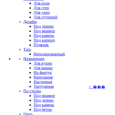
Для пола
Для стен
Для улиц
Для ступеней
Дизайн
Под дерево
Под мрамор
Под камень
Под кирпич
Пэчворк
Тип
Неполированный
Назначение
Для кухни
Для ванны
На фартук
Напольная
Настенная
Тротуарная
+ ���
По стилю
Под мрамор
Под дерево
Под камень
Под бетон
Цвет