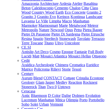
Amazzonia
Architecture
Ardesia
Atelier
Basaltina
Beton
Caleidoscopio
Cemento
Chalon
Citta
Class
Wood
Country Wood
Earth
Eco Concrete
Granito 2
Granito 3
Granito Evo
Kerinox
Kontinua
Landscape
Lavagna
Le Ville
Limpha
Macro
Manhattan
Marmoker
Marmosmart
Marte
Metalwood
Meteor
Metropolis
Nature
Newood
Opus
Petra
Pietra Bauge
Pietre Di Paragone
Pietre Di Sardegna
Pietre Etrusche
Resina
Spazio
Steeltech
Stonewash
Tavolato
Terrazzo
Terre Toscane
Titano
Ulivo
Unicolore
CE.SI
Antislip
Art Deco
Cosmo
Epoque
Fantasie
Full Body
Lucidi
Matt
Mosaici Atlantica
Mosaici Hellas
Ottagono
Cedit
Araldica
Archeologie
Chimera
Cromatica
Euridice
Matrice
Policroma
Rilievi
Storie
Tesori
Century
Aurum
Blend
CONTACT
Cottage
Cristalia
Ecostone
Geology
Glam
Jasper
Medley
Reaction
Rocknest
Stonerock
Titan
Two 0
Uptown
Ceracasa
Antic
Bluemoon
D Color
Dafne
Dolmen
Evolution
Lucentum
Manhattan
Mitica
Olimpia
Porto
Portobello
Soho
Solei
Urban
Vermont
Ceramica Cas