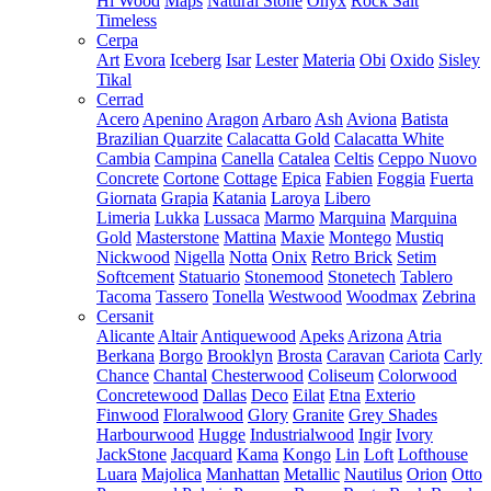
Hi Wood
Maps
Natural Stone
Onyx
Rock Salt
Timeless
Cerpa
Art
Evora
Iceberg
Isar
Lester
Materia
Obi
Oxido
Sisley
Tikal
Cerrad
Acero
Apenino
Aragon
Arbaro
Ash
Aviona
Batista
Brazilian Quarzite
Calacatta Gold
Calacatta White
Cambia
Campina
Canella
Catalea
Celtis
Ceppo Nuovo
Concrete
Cortone
Cottage
Epica
Fabien
Foggia
Fuerta
Giornata
Grapia
Katania
Laroya
Libero
Limeria
Lukka
Lussaca
Marmo
Marquina
Marquina
Gold
Masterstone
Mattina
Maxie
Montego
Mustiq
Nickwood
Nigella
Notta
Onix
Retro Brick
Setim
Softcement
Statuario
Stonemood
Stonetech
Tablero
Tacoma
Tassero
Tonella
Westwood
Woodmax
Zebrina
Cersanit
Alicante
Altair
Antiquewood
Apeks
Arizona
Atria
Berkana
Borgo
Brooklyn
Brosta
Caravan
Cariota
Carly
Chance
Chantal
Chesterwood
Coliseum
Colorwood
Concretewood
Dallas
Deco
Eilat
Etna
Exterio
Finwood
Floralwood
Glory
Granite
Grey Shades
Harbourwood
Hugge
Industrialwood
Ingir
Ivory
JackStone
Jacquard
Kama
Kongo
Lin
Loft
Lofthouse
Luara
Majolica
Manhattan
Metallic
Nautilus
Orion
Otto