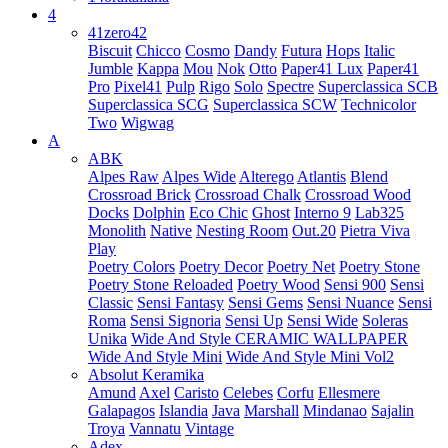
4
41zero42
Biscuit
Chicco
Cosmo
Dandy
Futura
Hops
Italic
Jumble
Kappa
Mou
Nok
Otto
Paper41 Lux
Paper41
Pro
Pixel41
Pulp
Rigo
Solo
Spectre
Superclassica SCB
Superclassica SCG
Superclassica SCW
Technicolor
Two
Wigwag
A
ABK
Alpes Raw
Alpes Wide
Alterego
Atlantis
Blend
Crossroad Brick
Crossroad Chalk
Crossroad Wood
Docks
Dolphin
Eco Chic
Ghost
Interno 9
Lab325
Monolith
Native
Nesting Room
Out.20
Pietra Viva
Play
Poetry Colors
Poetry Decor
Poetry Net
Poetry Stone
Poetry Stone Reloaded
Poetry Wood
Sensi 900
Sensi
Classic
Sensi Fantasy
Sensi Gems
Sensi Nuance
Sensi
Roma
Sensi Signoria
Sensi Up
Sensi Wide
Soleras
Unika
Wide And Style CERAMIC WALLPAPER
Wide And Style Mini
Wide And Style Mini Vol2
Absolut Keramika
Amund
Axel
Caristo
Celebes
Corfu
Ellesmere
Galapagos
Islandia
Java
Marshall
Mindanao
Sajalin
Troya
Vannatu
Vintage
Adex