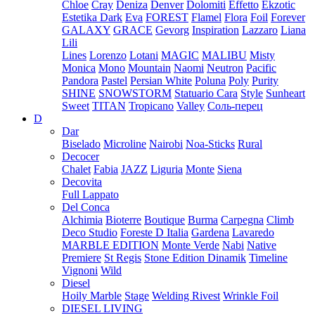
Chloe
Cray
Deniza
Denver
Dolomiti
Effetto
Ekzotic
Estetika Dark
Eva
FOREST
Flamel
Flora
Foil
Forever
GALAXY
GRACE
Gevorg
Inspiration
Lazzaro
Liana
Lili
Lines
Lorenzo
Lotani
MAGIC
MALIBU
Misty
Monica
Mono
Mountain
Naomi
Neutron
Pacific
Pandora
Pastel
Persian White
Poluna
Poly
Purity
SHINE
SNOWSTORM
Statuario Cara
Style
Sunheart
Sweet
TITAN
Tropicano
Valley
Соль-перец
D
Dar
Biselado
Microline
Nairobi
Noa-Sticks
Rural
Decocer
Chalet
Fabia
JAZZ
Liguria
Monte
Siena
Decovita
Full Lappato
Del Conca
Alchimia
Bioterre
Boutique
Burma
Carpegna
Climb
Deco Studio
Foreste D Italia
Gardena
Lavaredo
MARBLE EDITION
Monte Verde
Nabi
Native
Premiere
St Regis
Stone Edition Dinamik
Timeline
Vignoni
Wild
Diesel
Hoily Marble
Stage
Welding Rivest
Wrinkle Foil
DIESEL LIVING