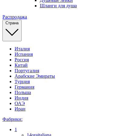
Душевые лейки
Шланги для душа
Распродажа
Страна
Италия
Испания
Россия
Китай
Португалия
Арабские Эмираты
Турция
Германия
Польша
Индия
ОАЭ
Иран
Фабрики:
1
14oraitaliana