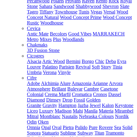
Pecanwood
Polaris
Provans
Raven
Rento
Rock
Royal
Stone
Sahara
Sandwood
Shabbywood
Shevron
Slate
Tagro
Tiffany
Townhouse
Tunis
Vegas
Versal
Wood
Concept Natural
Wood Concept Prime
Wood Concept
Rustic
Woodhouse
Cevica
Antic Mate
Becolors
Good Vibes
MARRAKECH
Metro
Mixes
Plus
Woodlands
Chakmaks
3D Fusion Stone
Cicogres
Alsacia
Artic Wood
Bernini
Borgo
Chic
Deba
Eyra
Louvre
Palatino
Parisien
Revival
Soft
Story
Tinia
Umbria
Verona
Vinyle
Cifre
Adobe
Alchimia
Alure
Amazonia
Arianne
Arvora
Atmosphere
Brillant
Bulevar
Cambre
Casetone
Colonial
Crema Marfil
Cromatica
Cronos
Dassel
Diamond
Dimsey
Drop
Fossil
Golden
Granite
Gravity
Hampton
Jazba
Jewel
Kalon
Keystone
Liceo
Luxury
Madison
Mahi
Manila
Materia
Mirambel
Mitral
Montblanc
Nautalis
Nebraska Colours
Nordik
Odin
Oken
Omnia
Opal
Oval
Pietra
Pulido
Pure
Rovere
Sea
Solid
Sonora
Statuario
Sublime
Subway
Titan
Tramonto