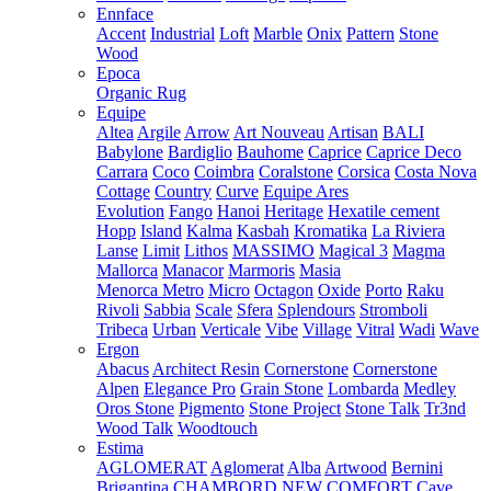
Ennface
Accent
Industrial
Loft
Marble
Onix
Pattern
Stone
Wood
Epoca
Organic Rug
Equipe
Altea
Argile
Arrow
Art Nouveau
Artisan
BALI
Babylone
Bardiglio
Bauhome
Caprice
Caprice Deco
Carrara
Coco
Coimbra
Coralstone
Corsica
Costa Nova
Cottage
Country
Curve
Equipe Ares
Evolution
Fango
Hanoi
Heritage
Hexatile cement
Hopp
Island
Kalma
Kasbah
Kromatika
La Riviera
Lanse
Limit
Lithos
MASSIMO
Magical 3
Magma
Mallorca
Manacor
Marmoris
Masia
Menorca
Metro
Micro
Octagon
Oxide
Porto
Raku
Rivoli
Sabbia
Scale
Sfera
Splendours
Stromboli
Tribeca
Urban
Verticale
Vibe
Village
Vitral
Wadi
Wave
Ergon
Abacus
Architect Resin
Cornerstone
Cornerstone
Alpen
Elegance Pro
Grain Stone
Lombarda
Medley
Oros Stone
Pigmento
Stone Project
Stone Talk
Tr3nd
Wood Talk
Woodtouch
Estima
AGLOMERAT
Aglomerat
Alba
Artwood
Bernini
Brigantina
CHAMBORD NEW
COMFORT
Cave