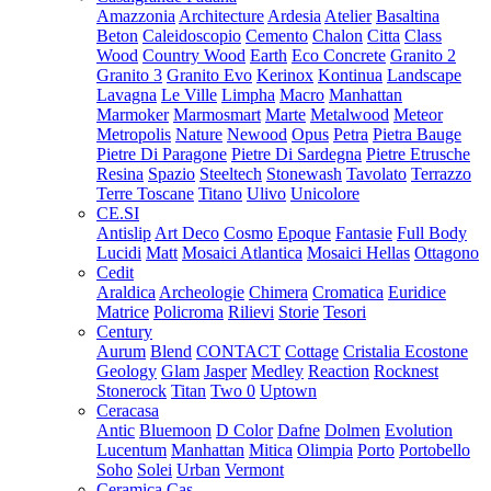
Amazzonia
Architecture
Ardesia
Atelier
Basaltina
Beton
Caleidoscopio
Cemento
Chalon
Citta
Class
Wood
Country Wood
Earth
Eco Concrete
Granito 2
Granito 3
Granito Evo
Kerinox
Kontinua
Landscape
Lavagna
Le Ville
Limpha
Macro
Manhattan
Marmoker
Marmosmart
Marte
Metalwood
Meteor
Metropolis
Nature
Newood
Opus
Petra
Pietra Bauge
Pietre Di Paragone
Pietre Di Sardegna
Pietre Etrusche
Resina
Spazio
Steeltech
Stonewash
Tavolato
Terrazzo
Terre Toscane
Titano
Ulivo
Unicolore
CE.SI
Antislip
Art Deco
Cosmo
Epoque
Fantasie
Full Body
Lucidi
Matt
Mosaici Atlantica
Mosaici Hellas
Ottagono
Cedit
Araldica
Archeologie
Chimera
Cromatica
Euridice
Matrice
Policroma
Rilievi
Storie
Tesori
Century
Aurum
Blend
CONTACT
Cottage
Cristalia
Ecostone
Geology
Glam
Jasper
Medley
Reaction
Rocknest
Stonerock
Titan
Two 0
Uptown
Ceracasa
Antic
Bluemoon
D Color
Dafne
Dolmen
Evolution
Lucentum
Manhattan
Mitica
Olimpia
Porto
Portobello
Soho
Solei
Urban
Vermont
Ceramica Cas