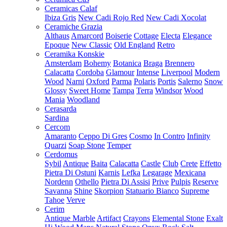
Ceramicas Calaf
Ibiza Gris
New Cadi Rojo Red
New Cadi Xocolat
Ceramiche Grazia
Althaus
Amarcord
Boiserie
Cottage
Electa
Elegance
Epoque
New Classic
Old England
Retro
Ceramika Konskie
Amsterdam
Bohemy
Botanica
Braga
Brennero
Calacatta
Cordoba
Glamour
Intense
Liverpool
Modern
Wood
Narni
Oxford
Parma
Polaris
Portis
Salerno
Snow
Glossy
Sweet Home
Tampa
Terra
Windsor
Wood
Mania
Woodland
Cerasarda
Sardina
Cercom
Amaranto
Ceppo Di Gres
Cosmo
In Contro
Infinity
Quarzi
Soap Stone
Temper
Cerdomus
Sybil
Antique
Baita
Calacatta
Castle
Club
Crete
Effetto
Pietra Di Ostuni
Karnis
Lefka
Legarage
Mexicana
Nordenn
Othello
Pietra Di Assisi
Prive
Pulpis
Reserve
Savanna
Shine
Skorpion
Statuario Bianco
Supreme
Tahoe
Verve
Cerim
Antique Marble
Artifact
Crayons
Elemental Stone
Exalt