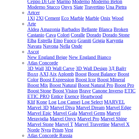
Ceppo Di Gre
Marmo
Moderno
Moderno Beton
Moderno Stucco
Onyx
Slate
Travertino
Una Pietra
Artcer
1Xl
2Xl
Cement
Eco Marble
Marble
Onix
Wood
Arte
Aldea
Amazonia
Barbados
Bellante
Blanca
Broken
Castanio
Cava
Colori
Coralle
Dorado
Dorado Stone
Elba
Estrella
Etno
Fuoco
Graniti
Grigia
Karyntia
Navara
Navona
Nella
Onde
Ascot
New England Beige
New England Bianco
Atlas Concorde
3D Wall
3D Wall Carve
3D Wall Design
3Д Вайт
Волл
AXI
Aix
Aplomb
Boost
Boost Balance
Boost
Color
Boost Expression
Boost Icor
Boost Mineral
Boost Mix
Boost Natural
Boost Natural Pro
Boost Pro
Boost Stone
Boost Vision
Brave
Canone Inverso
ETIC
ETIC PRO
Entice
Exence
Heartwood
Klif
Kone
Log
Log Cansei
Log Select
MARVEL
Marvel 3D
Marvel Diva
Marvel Dream
Marvel Edge
Marvel Epic
Marvel Gala
Marvel Gems
Marvel
Meraviglia
Marvel Onyx
Marvel Pro
Marvel Shine
Marvel Stone
Marvel T
Marvel Travertine
Marvel X
Norde
Nyra
Prism
Vest
Atlas Concorde Russia