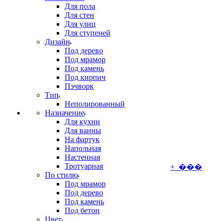
Для пола
Для стен
Для улиц
Для ступеней
Дизайн
Под дерево
Под мрамор
Под камень
Под кирпич
Пэчворк
Тип
Неполированный
Назначение
Для кухни
Для ванны
На фартук
Напольная
Настенная
Тротуарная
+ ���
По стилю
Под мрамор
Под дерево
Под камень
Под бетон
Цвет