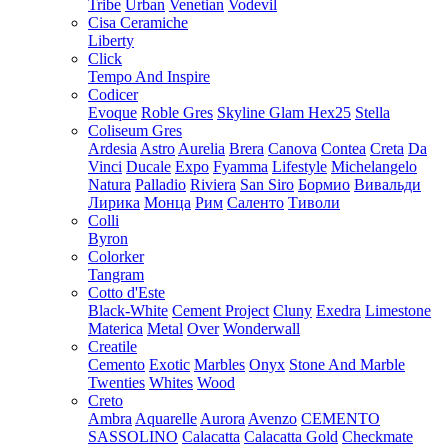
Tribe
Urban
Venetian
Vodevil
Cisa Ceramiche
Liberty
Click
Tempo And Inspire
Codicer
Evoque
Roble Gres
Skyline Glam Hex25
Stella
Coliseum Gres
Ardesia
Astro
Aurelia
Brera
Canova
Contea
Creta
Da
Vinci
Ducale
Expo
Fyamma
Lifestyle
Michelangelo
Natura
Palladio
Riviera
San Siro
Бормио
Вивальди
Лирика
Монца
Рим
Саленто
Тиволи
Colli
Byron
Colorker
Tangram
Cotto d'Este
Black-White
Cement Project
Cluny
Exedra
Limestone
Materica
Metal
Over
Wonderwall
Creatile
Cemento
Exotic
Marbles
Onyx
Stone And Marble
Twenties
Whites
Wood
Creto
Ambra
Aquarelle
Aurora
Avenzo
CEMENTO
SASSOLINO
Calacatta
Calacatta Gold
Checkmate