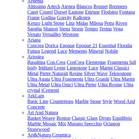
Argenta
Altissimo
Artech
Atenea
Blancos
Bonnet
Brennero
Capri
Courel
Dorset
Eastone
Etienne
Flodsten
Fontana
Frame
Godina
Gravity
Kalksten
Kenzo
Light Stone
Linz
Midas
Milena
Petra
Riven
Sangha
Shanon
Siena
Storm
Tempo
Terma
Vega
Venato
Versailles
Westone
Ariana
Concrea
Dorica
Epoque
Epoque 21
Essential
Floralia
Futura
Legend
Luce
Memento
Mineral
Nobile
Ariostea
Basaltina
Con.Crea
ConCrea
Elementae
Fragmenta full
body
Iridium
Legni
Limestone
Luce
Marmi Classici
Metal
Pietre Naturali
Resine
Silver Wave
Teknostone
Ultra Agata
Ultra Fragmenta
Ultra Graniti
Ultra Marmi
Ultra Metal
Ultra Onici
Ultra Pietre
Ultra Resine
Ultra
crystal
iCementi
ArkLam
Basic Line
Countertops
Marble
Stone
Style
Wood And
Concrete
Art And Natura
Basket Weave
Boston
Classic Glass
Drops
Equilibrio
Marble Mosaic
Mix
Murano Specchio
Octagon
Stonewood
Art&Natura Ceramica