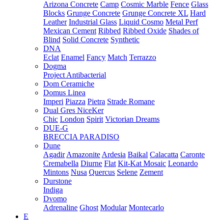
Arizona Concrete
Camp
Cosmic Marble
Fence
Glass
Blocks
Grunge Concrete
Grunge Concrete XL
Hard
Leather
Industrial Glass
Liquid Cosmo
Metal Perf
Mexican Cement
Ribbed
Ribbed Oxide
Shades of
Blind
Solid Concrete
Synthetic
DNA
Eclat
Enamel
Fancy
Match
Terrazzo
Dogma
Project Antibacterial
Dom Ceramiche
Domus Linea
Imperi
Piazza
Pietra
Strade Romane
Dual Gres NiceKer
Chic
London
Spirit
Victorian Dreams
DUE-G
BRECCIA PARADISO
Dune
Agadir
Amazonite
Ardesia
Baikal
Calacatta
Caronte
Cremabella
Diurne
Flat
Kit-Kat Mosaic
Leonardo
Mintons
Nusa
Quercus
Selene
Zement
Durstone
Indiga
Dvomo
Adrenaline
Ghost
Modular
Montecarlo
E