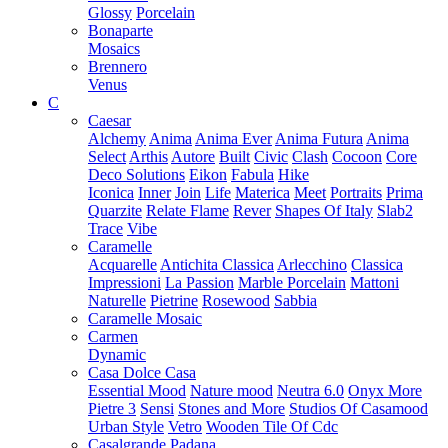
Glossy
Porcelain
Bonaparte
Mosaics
Brennero
Venus
C
Caesar
Alchemy
Anima
Anima Ever
Anima Futura
Anima
Select
Arthis
Autore
Built
Civic
Clash
Cocoon
Core
Deco Solutions
Eikon
Fabula
Hike
Iconica
Inner
Join
Life
Materica
Meet
Portraits
Prima
Quarzite
Relate Flame
Rever
Shapes Of Italy
Slab2
Trace
Vibe
Caramelle
Acquarelle
Antichita Classica
Arlecchino
Classica
Impressioni
La Passion
Marble Porcelain
Mattoni
Naturelle
Pietrine
Rosewood
Sabbia
Caramelle Mosaic
Carmen
Dynamic
Casa Dolce Casa
Essential Mood
Nature mood
Neutra 6.0
Onyx More
Pietre 3
Sensi
Stones and More
Studios Of Casamood
Urban Style
Vetro
Wooden Tile Of Cdc
Casalgrande Padana