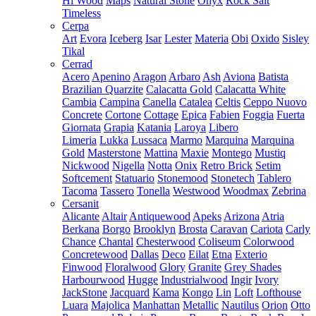
Hi Wood
Maps
Natural Stone
Onyx
Rock Salt
Timeless
Cerpa
Art
Evora
Iceberg
Isar
Lester
Materia
Obi
Oxido
Sisley
Tikal
Cerrad
Acero
Apenino
Aragon
Arbaro
Ash
Aviona
Batista
Brazilian Quarzite
Calacatta Gold
Calacatta White
Cambia
Campina
Canella
Catalea
Celtis
Ceppo Nuovo
Concrete
Cortone
Cottage
Epica
Fabien
Foggia
Fuerta
Giornata
Grapia
Katania
Laroya
Libero
Limeria
Lukka
Lussaca
Marmo
Marquina
Marquina
Gold
Masterstone
Mattina
Maxie
Montego
Mustiq
Nickwood
Nigella
Notta
Onix
Retro Brick
Setim
Softcement
Statuario
Stonemood
Stonetech
Tablero
Tacoma
Tassero
Tonella
Westwood
Woodmax
Zebrina
Cersanit
Alicante
Altair
Antiquewood
Apeks
Arizona
Atria
Berkana
Borgo
Brooklyn
Brosta
Caravan
Cariota
Carly
Chance
Chantal
Chesterwood
Coliseum
Colorwood
Concretewood
Dallas
Deco
Eilat
Etna
Exterio
Finwood
Floralwood
Glory
Granite
Grey Shades
Harbourwood
Hugge
Industrialwood
Ingir
Ivory
JackStone
Jacquard
Kama
Kongo
Lin
Loft
Lofthouse
Luara
Majolica
Manhattan
Metallic
Nautilus
Orion
Otto