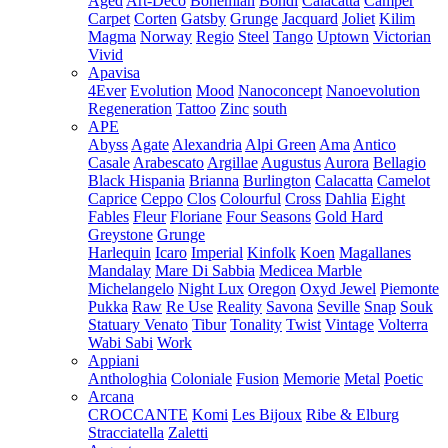
Aged
Art-Deco
Bohemian
Bondi
Calacatta
Camper
Carpet
Corten
Gatsby
Grunge
Jacquard
Joliet
Kilim
Magma
Norway
Regio
Steel
Tango
Uptown
Victorian
Vivid
Apavisa
4Ever
Evolution
Mood
Nanoconcept
Nanoevolution
Regeneration
Tattoo
Zinc
south
APE
Abyss
Agate
Alexandria
Alpi Green
Ama
Antico
Casale
Arabescato
Argillae
Augustus
Aurora
Bellagio
Black Hispania
Brianna
Burlington
Calacatta
Camelot
Caprice
Ceppo
Clos
Colourful
Cross
Dahlia
Eight
Fables
Fleur
Floriane
Four Seasons
Gold Hard
Greystone
Grunge
Harlequin
Icaro
Imperial
Kinfolk
Koen
Magallanes
Mandalay
Mare Di Sabbia
Medicea Marble
Michelangelo
Night Lux
Oregon
Oxyd Jewel
Piemonte
Pukka
Raw
Re Use
Reality
Savona
Seville
Snap
Souk
Statuary Venato
Tibur
Tonality
Twist
Vintage
Volterra
Wabi Sabi
Work
Appiani
Anthologhia
Coloniale
Fusion
Memorie
Metal
Poetic
Arcana
CROCCANTE
Komi
Les Bijoux
Ribe & Elburg
Stracciatella
Zaletti