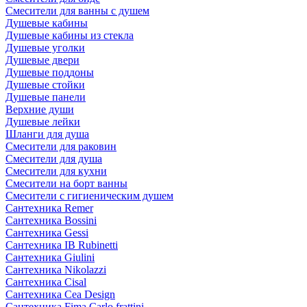
Смесители для ванны с душем
Душевые кабины
Душевые кабины из стекла
Душевые уголки
Душевые двери
Душевые поддоны
Душевые стойки
Душевые панели
Верхние души
Душевые лейки
Шланги для душа
Смесители для раковин
Смесители для душа
Смесители для кухни
Смесители на борт ванны
Смесители с гигиеническим душем
Сантехника Remer
Сантехника Bossini
Сантехника Gessi
Сантехника IB Rubinetti
Сантехника Giulini
Сантехника Nikolazzi
Сантехника Cisal
Сантехника Cea Design
Сантехника Fima Carlo frattini