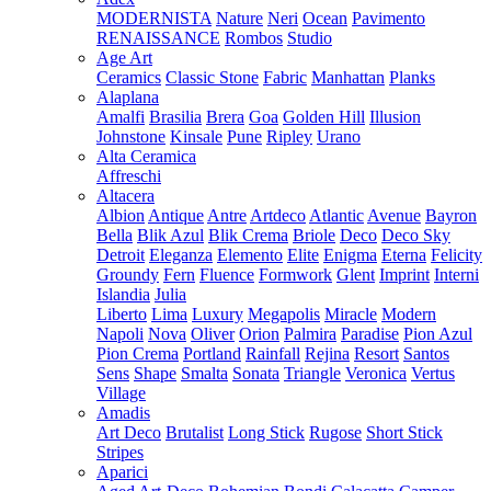
MODERNISTA
Nature
Neri
Ocean
Pavimento
RENAISSANCE
Rombos
Studio
Age Art
Ceramics
Classic Stone
Fabric
Manhattan
Planks
Alaplana
Amalfi
Brasilia
Brera
Goa
Golden Hill
Illusion
Johnstone
Kinsale
Pune
Ripley
Urano
Alta Ceramica
Affreschi
Altacera
Albion
Antique
Antre
Artdeco
Atlantic
Avenue
Bayron
Bella
Blik Azul
Blik Crema
Briole
Deco
Deco Sky
Detroit
Eleganza
Elemento
Elite
Enigma
Eterna
Felicity
Groundy
Fern
Fluence
Formwork
Glent
Imprint
Interni
Islandia
Julia
Liberto
Lima
Luxury
Megapolis
Miracle
Modern
Napoli
Nova
Oliver
Orion
Palmira
Paradise
Pion Azul
Pion Crema
Portland
Rainfall
Rejina
Resort
Santos
Sens
Shape
Smalta
Sonata
Triangle
Veronica
Vertus
Village
Amadis
Art Deco
Brutalist
Long Stick
Rugose
Short Stick
Stripes
Aparici