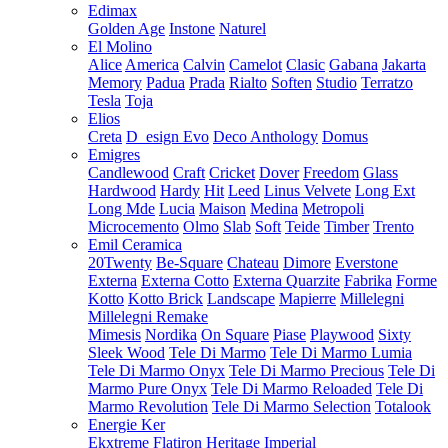
Edimax
Golden Age
Instone
Naturel
El Molino
Alice
America
Calvin
Camelot
Clasic
Gabana
Jakarta
Memory
Padua
Prada
Rialto
Soften
Studio
Terratzo
Tesla
Toja
Elios
Creta
D_esign Evo
Deco Anthology
Domus
Emigres
Candlewood
Craft
Cricket
Dover
Freedom
Glass
Hardwood
Hardy
Hit
Leed
Linus Velvete
Long Ext
Long Mde
Lucia
Maison
Medina
Metropoli
Microcemento
Olmo
Slab
Soft
Teide
Timber
Trento
Emil Ceramica
20Twenty
Be-Square
Chateau
Dimore
Everstone
Externa
Externa Cotto
Externa Quarzite
Fabrika
Forme
Kotto
Kotto Brick
Landscape
Mapierre
Millelegni
Millelegni Remake
Mimesis
Nordika
On Square
Piase
Playwood
Sixty
Sleek Wood
Tele Di Marmo
Tele Di Marmo Lumia
Tele Di Marmo Onyx
Tele Di Marmo Precious
Tele Di
Marmo Pure Onyx
Tele Di Marmo Reloaded
Tele Di
Marmo Revolution
Tele Di Marmo Selection
Totalook
Energie Ker
Ekxtreme
Flatiron
Heritage
Imperial