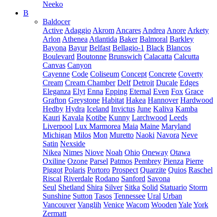
Neeko
B
Baldocer
Active
Adaggio
Akrom
Ancares
Andrea
Anore
Arkety
Arlon
Athenea
Atlantida
Baker
Balmoral
Barkley
Bayona
Bayur
Belfast
Bellagio-1
Black
Blancos
Boulevard
Boutonne
Brunswich
Calacatta
Calcutta
Canvas
Canyon
Cayenne
Code
Coliseum
Concept
Concrete
Coverty
Cream
Cream Chamber
Delf
Detroit
Ducale
Edges
Eleganza
Elyt
Enna
Epping
Eternal
Even
Fox
Grace
Grafton
Greystone
Habitat
Hakea
Hannover
Hardwood
Hedby
Hydra
Iceland
Invictus
June
Kaliva
Kamba
Kauri
Kavala
Kotibe
Kunny
Larchwood
Leeds
Liverpool
Lux Marmorea
Maia
Maine
Maryland
Michigan
Milos
Mon
Muretto
Naoki
Navora
Neve
Satin
Nexside
Nikea
Nimes
Niove
Noah
Ohio
Oneway
Otawa
Oxiline
Ozone
Parsel
Patmos
Pembrey
Pienza
Pierre
Piggot
Polaris
Portoro
Prospect
Quarzite
Quios
Raschel
Riscal
Riverdale
Rodano
Sanford
Savona
Seul
Shetland
Shira
Silver
Sitka
Solid
Statuario
Storm
Sunshine
Sutton
Tasos
Tennessee
Ural
Urban
Vancouver
Vanglih
Venice
Wacom
Wooden
Yale
York
Zermatt