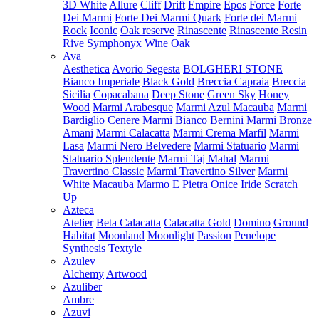
3D White
Allure
Cliff
Drift
Empire
Epos
Force
Forte
Dei Marmi
Forte Dei Marmi Quark
Forte dei Marmi
Rock
Iconic
Oak reserve
Rinascente
Rinascente Resin
Rive
Symphonyx
Wine Oak
Ava
Aesthetica
Avorio Segesta
BOLGHERI STONE
Bianco Imperiale
Black Gold
Breccia Capraia
Breccia
Sicilia
Copacabana
Deep Stone
Green Sky
Honey
Wood
Marmi Arabesque
Marmi Azul Macauba
Marmi
Bardiglio Cenere
Marmi Bianco Bernini
Marmi Bronze
Amani
Marmi Calacatta
Marmi Crema Marfil
Marmi
Lasa
Marmi Nero Belvedere
Marmi Statuario
Marmi
Statuario Splendente
Marmi Taj Mahal
Marmi
Travertino Classic
Marmi Travertino Silver
Marmi
White Macauba
Marmo E Pietra
Onice Iride
Scratch
Up
Azteca
Atelier
Beta Calacatta
Calacatta Gold
Domino
Ground
Habitat
Moonland
Moonlight
Passion
Penelope
Synthesis
Textyle
Azulev
Alchemy
Artwood
Azuliber
Ambre
Azuvi