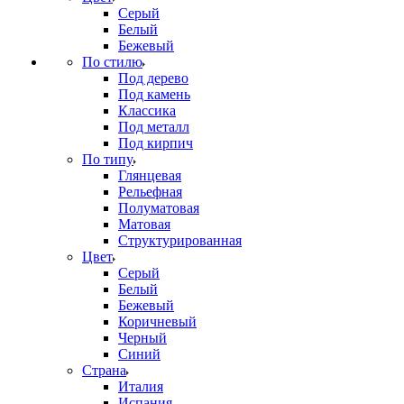
Серый
Белый
Бежевый
По стилю
Под дерево
Под камень
Классика
Под металл
Под кирпич
По типу
Глянцевая
Рельефная
Полуматовая
Матовая
Структурированная
Цвет
Серый
Белый
Бежевый
Коричневый
Черный
Синий
Страна
Италия
Испания