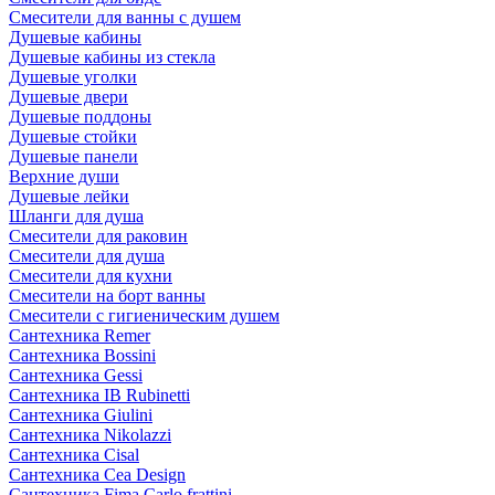
Смесители для ванны с душем
Душевые кабины
Душевые кабины из стекла
Душевые уголки
Душевые двери
Душевые поддоны
Душевые стойки
Душевые панели
Верхние души
Душевые лейки
Шланги для душа
Смесители для раковин
Смесители для душа
Смесители для кухни
Смесители на борт ванны
Смесители с гигиеническим душем
Сантехника Remer
Сантехника Bossini
Сантехника Gessi
Сантехника IB Rubinetti
Сантехника Giulini
Сантехника Nikolazzi
Сантехника Cisal
Сантехника Cea Design
Сантехника Fima Carlo frattini