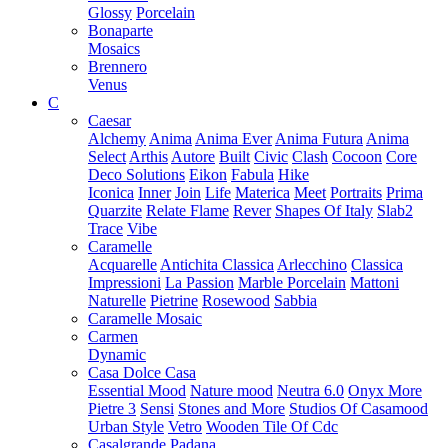
Glossy
Porcelain
Bonaparte
Mosaics
Brennero
Venus
C
Caesar
Alchemy
Anima
Anima Ever
Anima Futura
Anima
Select
Arthis
Autore
Built
Civic
Clash
Cocoon
Core
Deco Solutions
Eikon
Fabula
Hike
Iconica
Inner
Join
Life
Materica
Meet
Portraits
Prima
Quarzite
Relate Flame
Rever
Shapes Of Italy
Slab2
Trace
Vibe
Caramelle
Acquarelle
Antichita Classica
Arlecchino
Classica
Impressioni
La Passion
Marble Porcelain
Mattoni
Naturelle
Pietrine
Rosewood
Sabbia
Caramelle Mosaic
Carmen
Dynamic
Casa Dolce Casa
Essential Mood
Nature mood
Neutra 6.0
Onyx More
Pietre 3
Sensi
Stones and More
Studios Of Casamood
Urban Style
Vetro
Wooden Tile Of Cdc
Casalgrande Padana