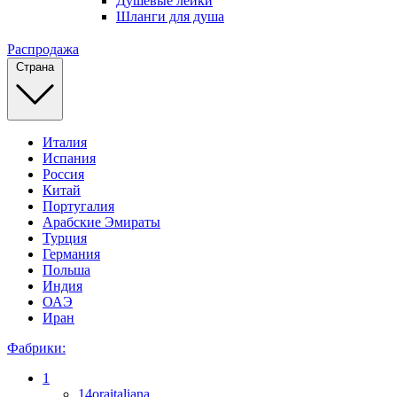
Душевые лейки
Шланги для душа
Распродажа
Страна
Италия
Испания
Россия
Китай
Португалия
Арабские Эмираты
Турция
Германия
Польша
Индия
ОАЭ
Иран
Фабрики:
1
14oraitaliana