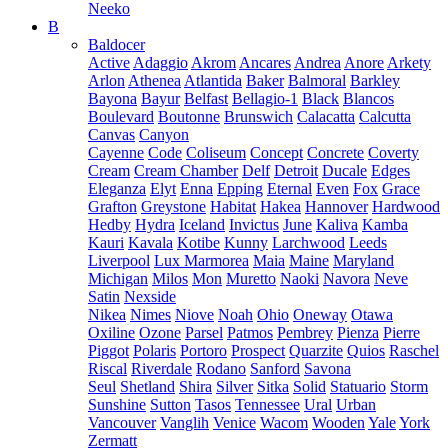
Neeko
B
Baldocer
Active
Adaggio
Akrom
Ancares
Andrea
Anore
Arkety
Arlon
Athenea
Atlantida
Baker
Balmoral
Barkley
Bayona
Bayur
Belfast
Bellagio-1
Black
Blancos
Boulevard
Boutonne
Brunswich
Calacatta
Calcutta
Canvas
Canyon
Cayenne
Code
Coliseum
Concept
Concrete
Coverty
Cream
Cream Chamber
Delf
Detroit
Ducale
Edges
Eleganza
Elyt
Enna
Epping
Eternal
Even
Fox
Grace
Grafton
Greystone
Habitat
Hakea
Hannover
Hardwood
Hedby
Hydra
Iceland
Invictus
June
Kaliva
Kamba
Kauri
Kavala
Kotibe
Kunny
Larchwood
Leeds
Liverpool
Lux Marmorea
Maia
Maine
Maryland
Michigan
Milos
Mon
Muretto
Naoki
Navora
Neve
Satin
Nexside
Nikea
Nimes
Niove
Noah
Ohio
Oneway
Otawa
Oxiline
Ozone
Parsel
Patmos
Pembrey
Pienza
Pierre
Piggot
Polaris
Portoro
Prospect
Quarzite
Quios
Raschel
Riscal
Riverdale
Rodano
Sanford
Savona
Seul
Shetland
Shira
Silver
Sitka
Solid
Statuario
Storm
Sunshine
Sutton
Tasos
Tennessee
Ural
Urban
Vancouver
Vanglih
Venice
Wacom
Wooden
Yale
York
Zermatt