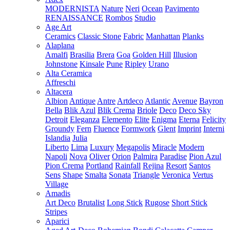
MODERNISTA
Nature
Neri
Ocean
Pavimento
RENAISSANCE
Rombos
Studio
Age Art
Ceramics
Classic Stone
Fabric
Manhattan
Planks
Alaplana
Amalfi
Brasilia
Brera
Goa
Golden Hill
Illusion
Johnstone
Kinsale
Pune
Ripley
Urano
Alta Ceramica
Affreschi
Altacera
Albion
Antique
Antre
Artdeco
Atlantic
Avenue
Bayron
Bella
Blik Azul
Blik Crema
Briole
Deco
Deco Sky
Detroit
Eleganza
Elemento
Elite
Enigma
Eterna
Felicity
Groundy
Fern
Fluence
Formwork
Glent
Imprint
Interni
Islandia
Julia
Liberto
Lima
Luxury
Megapolis
Miracle
Modern
Napoli
Nova
Oliver
Orion
Palmira
Paradise
Pion Azul
Pion Crema
Portland
Rainfall
Rejina
Resort
Santos
Sens
Shape
Smalta
Sonata
Triangle
Veronica
Vertus
Village
Amadis
Art Deco
Brutalist
Long Stick
Rugose
Short Stick
Stripes
Aparici