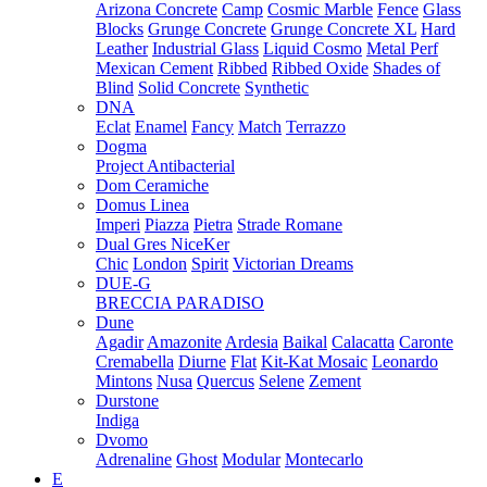
Arizona Concrete
Camp
Cosmic Marble
Fence
Glass
Blocks
Grunge Concrete
Grunge Concrete XL
Hard
Leather
Industrial Glass
Liquid Cosmo
Metal Perf
Mexican Cement
Ribbed
Ribbed Oxide
Shades of
Blind
Solid Concrete
Synthetic
DNA
Eclat
Enamel
Fancy
Match
Terrazzo
Dogma
Project Antibacterial
Dom Ceramiche
Domus Linea
Imperi
Piazza
Pietra
Strade Romane
Dual Gres NiceKer
Chic
London
Spirit
Victorian Dreams
DUE-G
BRECCIA PARADISO
Dune
Agadir
Amazonite
Ardesia
Baikal
Calacatta
Caronte
Cremabella
Diurne
Flat
Kit-Kat Mosaic
Leonardo
Mintons
Nusa
Quercus
Selene
Zement
Durstone
Indiga
Dvomo
Adrenaline
Ghost
Modular
Montecarlo
E