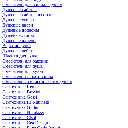
Смесители для ванны с душем
Душевые кабины
Душевые кабины из стекла
Душевые уголки
Душевые двери
Душевые поддоны
Душевые стойки
Душевые панели
Верхние души
Душевые лейки
Шланги для душа
Смесители для раковин
Смесители для душа
Смесители для кухни
Смесители на борт ванны
Смесители с гигиеническим душем
Сантехника Remer
Сантехника Bossini
Сантехника Gessi
Сантехника IB Rubinetti
Сантехника Giulini
Сантехника Nikolazzi
Сантехника Cisal
Сантехника Cea Design
Сантехника Fima Carlo frattini