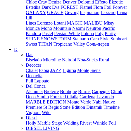
Chloe
Cray
Deniza
Denver
Dolomiti
Effetto
Ekzotic
Estetika Dark
Eva
FOREST
Flamel
Flora
Foil
Forever
GALAXY
GRACE
Gevorg
Inspiration
Lazzaro
Liana
Lili
Lines
Lorenzo
Lotani
MAGIC
MALIBU
Misty
Monica
Mono
Mountain
Naomi
Neutron
Pacific
Pandora
Pastel
Persian White
Poluna
Poly
Purity
SHINE
SNOWSTORM
Statuario Cara
Style
Sunheart
Sweet
TITAN
Tropicano
Valley
Соль-перец
D
Dar
Biselado
Microline
Nairobi
Noa-Sticks
Rural
Decocer
Chalet
Fabia
JAZZ
Liguria
Monte
Siena
Decovita
Full Lappato
Del Conca
Alchimia
Bioterre
Boutique
Burma
Carpegna
Climb
Deco Studio
Foreste D Italia
Gardena
Lavaredo
MARBLE EDITION
Monte Verde
Nabi
Native
Premiere
St Regis
Stone Edition Dinamik
Timeline
Vignoni
Wild
Diesel
Hoily Marble
Stage
Welding Rivest
Wrinkle Foil
DIESEL LIVING