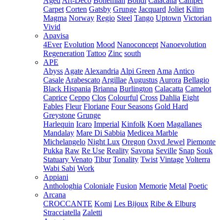
Aged
Art-Deco
Bohemian
Bondi
Calacatta
Camper
Carpet
Corten
Gatsby
Grunge
Jacquard
Joliet
Kilim
Magma
Norway
Regio
Steel
Tango
Uptown
Victorian
Vivid
Apavisa
4Ever
Evolution
Mood
Nanoconcept
Nanoevolution
Regeneration
Tattoo
Zinc
south
APE
Abyss
Agate
Alexandria
Alpi Green
Ama
Antico
Casale
Arabescato
Argillae
Augustus
Aurora
Bellagio
Black Hispania
Brianna
Burlington
Calacatta
Camelot
Caprice
Ceppo
Clos
Colourful
Cross
Dahlia
Eight
Fables
Fleur
Floriane
Four Seasons
Gold Hard
Greystone
Grunge
Harlequin
Icaro
Imperial
Kinfolk
Koen
Magallanes
Mandalay
Mare Di Sabbia
Medicea Marble
Michelangelo
Night Lux
Oregon
Oxyd Jewel
Piemonte
Pukka
Raw
Re Use
Reality
Savona
Seville
Snap
Souk
Statuary Venato
Tibur
Tonality
Twist
Vintage
Volterra
Wabi Sabi
Work
Appiani
Anthologhia
Coloniale
Fusion
Memorie
Metal
Poetic
Arcana
CROCCANTE
Komi
Les Bijoux
Ribe & Elburg
Stracciatella
Zaletti