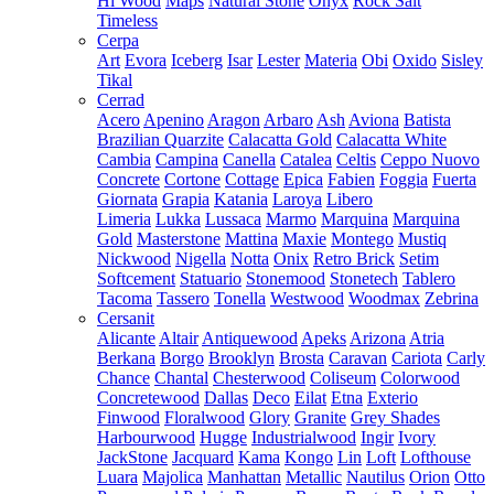
Hi Wood
Maps
Natural Stone
Onyx
Rock Salt
Timeless
Cerpa
Art
Evora
Iceberg
Isar
Lester
Materia
Obi
Oxido
Sisley
Tikal
Cerrad
Acero
Apenino
Aragon
Arbaro
Ash
Aviona
Batista
Brazilian Quarzite
Calacatta Gold
Calacatta White
Cambia
Campina
Canella
Catalea
Celtis
Ceppo Nuovo
Concrete
Cortone
Cottage
Epica
Fabien
Foggia
Fuerta
Giornata
Grapia
Katania
Laroya
Libero
Limeria
Lukka
Lussaca
Marmo
Marquina
Marquina
Gold
Masterstone
Mattina
Maxie
Montego
Mustiq
Nickwood
Nigella
Notta
Onix
Retro Brick
Setim
Softcement
Statuario
Stonemood
Stonetech
Tablero
Tacoma
Tassero
Tonella
Westwood
Woodmax
Zebrina
Cersanit
Alicante
Altair
Antiquewood
Apeks
Arizona
Atria
Berkana
Borgo
Brooklyn
Brosta
Caravan
Cariota
Carly
Chance
Chantal
Chesterwood
Coliseum
Colorwood
Concretewood
Dallas
Deco
Eilat
Etna
Exterio
Finwood
Floralwood
Glory
Granite
Grey Shades
Harbourwood
Hugge
Industrialwood
Ingir
Ivory
JackStone
Jacquard
Kama
Kongo
Lin
Loft
Lofthouse
Luara
Majolica
Manhattan
Metallic
Nautilus
Orion
Otto