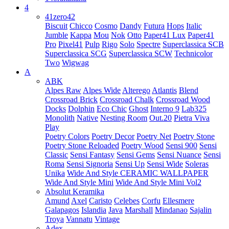
4
41zero42
Biscuit
Chicco
Cosmo
Dandy
Futura
Hops
Italic
Jumble
Kappa
Mou
Nok
Otto
Paper41 Lux
Paper41
Pro
Pixel41
Pulp
Rigo
Solo
Spectre
Superclassica SCB
Superclassica SCG
Superclassica SCW
Technicolor
Two
Wigwag
A
ABK
Alpes Raw
Alpes Wide
Alterego
Atlantis
Blend
Crossroad Brick
Crossroad Chalk
Crossroad Wood
Docks
Dolphin
Eco Chic
Ghost
Interno 9
Lab325
Monolith
Native
Nesting Room
Out.20
Pietra Viva
Play
Poetry Colors
Poetry Decor
Poetry Net
Poetry Stone
Poetry Stone Reloaded
Poetry Wood
Sensi 900
Sensi
Classic
Sensi Fantasy
Sensi Gems
Sensi Nuance
Sensi
Roma
Sensi Signoria
Sensi Up
Sensi Wide
Soleras
Unika
Wide And Style CERAMIC WALLPAPER
Wide And Style Mini
Wide And Style Mini Vol2
Absolut Keramika
Amund
Axel
Caristo
Celebes
Corfu
Ellesmere
Galapagos
Islandia
Java
Marshall
Mindanao
Sajalin
Troya
Vannatu
Vintage
Adex