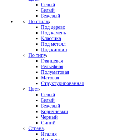
Серый
Белый
Бежевый
По стилю
Под дерево
Под камень
Классика
Под металл
Под кирпич
По типу
Глянцевая
Рельефная
Полуматовая
Матовая
Структурированная
Цвет
Серый
Белый
Бежевый
Коричневый
Черный
Синий
Страна
Италия
Испания