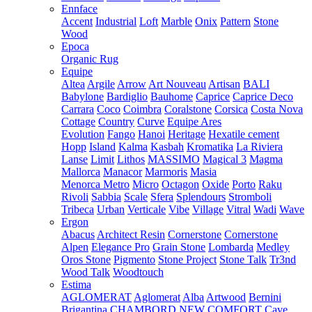
Ennface
Accent
Industrial
Loft
Marble
Onix
Pattern
Stone
Wood
Epoca
Organic Rug
Equipe
Altea
Argile
Arrow
Art Nouveau
Artisan
BALI
Babylone
Bardiglio
Bauhome
Caprice
Caprice Deco
Carrara
Coco
Coimbra
Coralstone
Corsica
Costa Nova
Cottage
Country
Curve
Equipe Ares
Evolution
Fango
Hanoi
Heritage
Hexatile cement
Hopp
Island
Kalma
Kasbah
Kromatika
La Riviera
Lanse
Limit
Lithos
MASSIMO
Magical 3
Magma
Mallorca
Manacor
Marmoris
Masia
Menorca
Metro
Micro
Octagon
Oxide
Porto
Raku
Rivoli
Sabbia
Scale
Sfera
Splendours
Stromboli
Tribeca
Urban
Verticale
Vibe
Village
Vitral
Wadi
Wave
Ergon
Abacus
Architect Resin
Cornerstone
Cornerstone
Alpen
Elegance Pro
Grain Stone
Lombarda
Medley
Oros Stone
Pigmento
Stone Project
Stone Talk
Tr3nd
Wood Talk
Woodtouch
Estima
AGLOMERAT
Aglomerat
Alba
Artwood
Bernini
Brigantina
CHAMBORD NEW
COMFORT
Cave