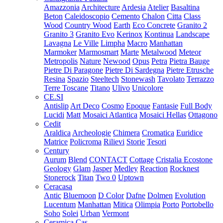
Amazzonia
Architecture
Ardesia
Atelier
Basaltina
Beton
Caleidoscopio
Cemento
Chalon
Citta
Class
Wood
Country Wood
Earth
Eco Concrete
Granito 2
Granito 3
Granito Evo
Kerinox
Kontinua
Landscape
Lavagna
Le Ville
Limpha
Macro
Manhattan
Marmoker
Marmosmart
Marte
Metalwood
Meteor
Metropolis
Nature
Newood
Opus
Petra
Pietra Bauge
Pietre Di Paragone
Pietre Di Sardegna
Pietre Etrusche
Resina
Spazio
Steeltech
Stonewash
Tavolato
Terrazzo
Terre Toscane
Titano
Ulivo
Unicolore
CE.SI
Antislip
Art Deco
Cosmo
Epoque
Fantasie
Full Body
Lucidi
Matt
Mosaici Atlantica
Mosaici Hellas
Ottagono
Cedit
Araldica
Archeologie
Chimera
Cromatica
Euridice
Matrice
Policroma
Rilievi
Storie
Tesori
Century
Aurum
Blend
CONTACT
Cottage
Cristalia
Ecostone
Geology
Glam
Jasper
Medley
Reaction
Rocknest
Stonerock
Titan
Two 0
Uptown
Ceracasa
Antic
Bluemoon
D Color
Dafne
Dolmen
Evolution
Lucentum
Manhattan
Mitica
Olimpia
Porto
Portobello
Soho
Solei
Urban
Vermont
Ceramica Cas