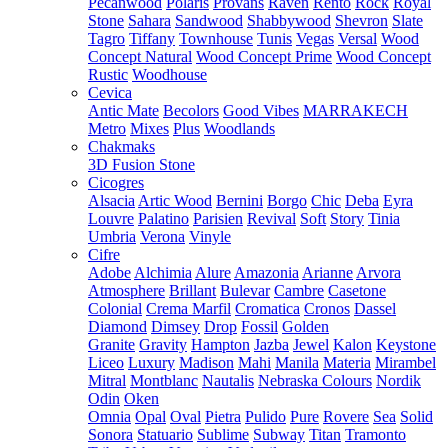
Pecanwood
Polaris
Provans
Raven
Rento
Rock
Royal
Stone
Sahara
Sandwood
Shabbywood
Shevron
Slate
Tagro
Tiffany
Townhouse
Tunis
Vegas
Versal
Wood
Concept Natural
Wood Concept Prime
Wood Concept
Rustic
Woodhouse
Cevica
Antic Mate
Becolors
Good Vibes
MARRAKECH
Metro
Mixes
Plus
Woodlands
Chakmaks
3D Fusion Stone
Cicogres
Alsacia
Artic Wood
Bernini
Borgo
Chic
Deba
Eyra
Louvre
Palatino
Parisien
Revival
Soft
Story
Tinia
Umbria
Verona
Vinyle
Cifre
Adobe
Alchimia
Alure
Amazonia
Arianne
Arvora
Atmosphere
Brillant
Bulevar
Cambre
Casetone
Colonial
Crema Marfil
Cromatica
Cronos
Dassel
Diamond
Dimsey
Drop
Fossil
Golden
Granite
Gravity
Hampton
Jazba
Jewel
Kalon
Keystone
Liceo
Luxury
Madison
Mahi
Manila
Materia
Mirambel
Mitral
Montblanc
Nautalis
Nebraska Colours
Nordik
Odin
Oken
Omnia
Opal
Oval
Pietra
Pulido
Pure
Rovere
Sea
Solid
Sonora
Statuario
Sublime
Subway
Titan
Tramonto