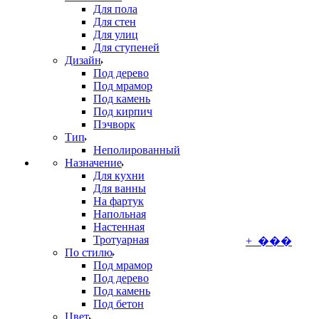
Для пола
Для стен
Для улиц
Для ступеней
Дизайн
Под дерево
Под мрамор
Под камень
Под кирпич
Пэчворк
Тип
Неполированный
Назначение
Для кухни
Для ванны
На фартук
Напольная
Настенная
Тротуарная
+ ���
По стилю
Под мрамор
Под дерево
Под камень
Под бетон
Цвет