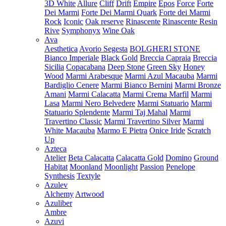
3D White
Allure
Cliff
Drift
Empire
Epos
Force
Forte
Dei Marmi
Forte Dei Marmi Quark
Forte dei Marmi
Rock
Iconic
Oak reserve
Rinascente
Rinascente Resin
Rive
Symphonyx
Wine Oak
Ava
Aesthetica
Avorio Segesta
BOLGHERI STONE
Bianco Imperiale
Black Gold
Breccia Capraia
Breccia
Sicilia
Copacabana
Deep Stone
Green Sky
Honey
Wood
Marmi Arabesque
Marmi Azul Macauba
Marmi
Bardiglio Cenere
Marmi Bianco Bernini
Marmi Bronze
Amani
Marmi Calacatta
Marmi Crema Marfil
Marmi
Lasa
Marmi Nero Belvedere
Marmi Statuario
Marmi
Statuario Splendente
Marmi Taj Mahal
Marmi
Travertino Classic
Marmi Travertino Silver
Marmi
White Macauba
Marmo E Pietra
Onice Iride
Scratch
Up
Azteca
Atelier
Beta Calacatta
Calacatta Gold
Domino
Ground
Habitat
Moonland
Moonlight
Passion
Penelope
Synthesis
Textyle
Azulev
Alchemy
Artwood
Azuliber
Ambre
Azuvi