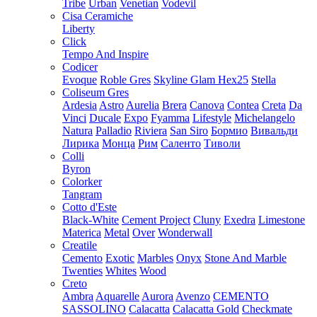
Tribe
Urban
Venetian
Vodevil
Cisa Ceramiche
Liberty
Click
Tempo And Inspire
Codicer
Evoque
Roble Gres
Skyline Glam Hex25
Stella
Coliseum Gres
Ardesia
Astro
Aurelia
Brera
Canova
Contea
Creta
Da
Vinci
Ducale
Expo
Fyamma
Lifestyle
Michelangelo
Natura
Palladio
Riviera
San Siro
Бормио
Вивальди
Лирика
Монца
Рим
Саленто
Тиволи
Colli
Byron
Colorker
Tangram
Cotto d'Este
Black-White
Cement Project
Cluny
Exedra
Limestone
Materica
Metal
Over
Wonderwall
Creatile
Cemento
Exotic
Marbles
Onyx
Stone And Marble
Twenties
Whites
Wood
Creto
Ambra
Aquarelle
Aurora
Avenzo
CEMENTO
SASSOLINO
Calacatta
Calacatta Gold
Checkmate