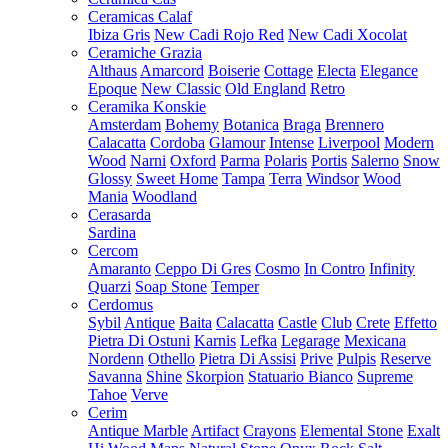
Ceramicas Calaf
Ibiza Gris
New Cadi Rojo Red
New Cadi Xocolat
Ceramiche Grazia
Althaus
Amarcord
Boiserie
Cottage
Electa
Elegance
Epoque
New Classic
Old England
Retro
Ceramika Konskie
Amsterdam
Bohemy
Botanica
Braga
Brennero
Calacatta
Cordoba
Glamour
Intense
Liverpool
Modern
Wood
Narni
Oxford
Parma
Polaris
Portis
Salerno
Snow
Glossy
Sweet Home
Tampa
Terra
Windsor
Wood
Mania
Woodland
Cerasarda
Sardina
Cercom
Amaranto
Ceppo Di Gres
Cosmo
In Contro
Infinity
Quarzi
Soap Stone
Temper
Cerdomus
Sybil
Antique
Baita
Calacatta
Castle
Club
Crete
Effetto
Pietra Di Ostuni
Karnis
Lefka
Legarage
Mexicana
Nordenn
Othello
Pietra Di Assisi
Prive
Pulpis
Reserve
Savanna
Shine
Skorpion
Statuario Bianco
Supreme
Tahoe
Verve
Cerim
Antique Marble
Artifact
Crayons
Elemental Stone
Exalt