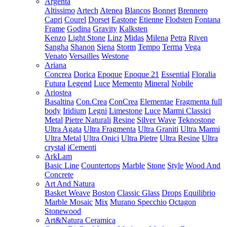
Argenta
Altissimo
Artech
Atenea
Blancos
Bonnet
Brennero
Capri
Courel
Dorset
Eastone
Etienne
Flodsten
Fontana
Frame
Godina
Gravity
Kalksten
Kenzo
Light Stone
Linz
Midas
Milena
Petra
Riven
Sangha
Shanon
Siena
Storm
Tempo
Terma
Vega
Venato
Versailles
Westone
Ariana
Concrea
Dorica
Epoque
Epoque 21
Essential
Floralia
Futura
Legend
Luce
Memento
Mineral
Nobile
Ariostea
Basaltina
Con.Crea
ConCrea
Elementae
Fragmenta full
body
Iridium
Legni
Limestone
Luce
Marmi Classici
Metal
Pietre Naturali
Resine
Silver Wave
Teknostone
Ultra Agata
Ultra Fragmenta
Ultra Graniti
Ultra Marmi
Ultra Metal
Ultra Onici
Ultra Pietre
Ultra Resine
Ultra
crystal
iCementi
ArkLam
Basic Line
Countertops
Marble
Stone
Style
Wood And
Concrete
Art And Natura
Basket Weave
Boston
Classic Glass
Drops
Equilibrio
Marble Mosaic
Mix
Murano Specchio
Octagon
Stonewood
Art&Natura Ceramica