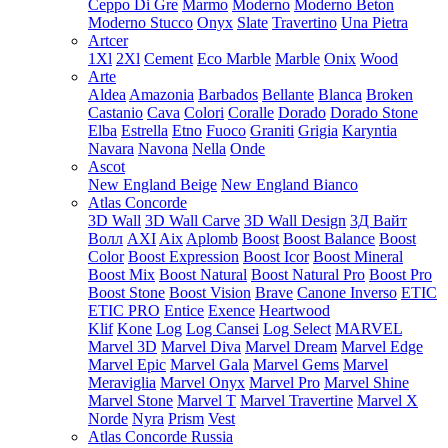
Ceppo Di Gre
Marmo
Moderno
Moderno Beton
Moderno Stucco
Onyx
Slate
Travertino
Una Pietra
Artcer
1Xl
2Xl
Cement
Eco Marble
Marble
Onix
Wood
Arte
Aldea
Amazonia
Barbados
Bellante
Blanca
Broken
Castanio
Cava
Colori
Coralle
Dorado
Dorado Stone
Elba
Estrella
Etno
Fuoco
Graniti
Grigia
Karyntia
Navara
Navona
Nella
Onde
Ascot
New England Beige
New England Bianco
Atlas Concorde
3D Wall
3D Wall Carve
3D Wall Design
3Д Вайт
Волл
AXI
Aix
Aplomb
Boost
Boost Balance
Boost
Color
Boost Expression
Boost Icor
Boost Mineral
Boost Mix
Boost Natural
Boost Natural Pro
Boost Pro
Boost Stone
Boost Vision
Brave
Canone Inverso
ETIC
ETIC PRO
Entice
Exence
Heartwood
Klif
Kone
Log
Log Cansei
Log Select
MARVEL
Marvel 3D
Marvel Diva
Marvel Dream
Marvel Edge
Marvel Epic
Marvel Gala
Marvel Gems
Marvel
Meraviglia
Marvel Onyx
Marvel Pro
Marvel Shine
Marvel Stone
Marvel T
Marvel Travertine
Marvel X
Norde
Nyra
Prism
Vest
Atlas Concorde Russia