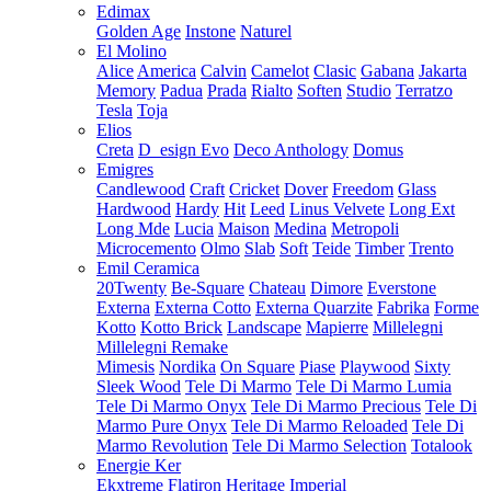
Edimax
Golden Age
Instone
Naturel
El Molino
Alice
America
Calvin
Camelot
Clasic
Gabana
Jakarta
Memory
Padua
Prada
Rialto
Soften
Studio
Terratzo
Tesla
Toja
Elios
Creta
D_esign Evo
Deco Anthology
Domus
Emigres
Candlewood
Craft
Cricket
Dover
Freedom
Glass
Hardwood
Hardy
Hit
Leed
Linus Velvete
Long Ext
Long Mde
Lucia
Maison
Medina
Metropoli
Microcemento
Olmo
Slab
Soft
Teide
Timber
Trento
Emil Ceramica
20Twenty
Be-Square
Chateau
Dimore
Everstone
Externa
Externa Cotto
Externa Quarzite
Fabrika
Forme
Kotto
Kotto Brick
Landscape
Mapierre
Millelegni
Millelegni Remake
Mimesis
Nordika
On Square
Piase
Playwood
Sixty
Sleek Wood
Tele Di Marmo
Tele Di Marmo Lumia
Tele Di Marmo Onyx
Tele Di Marmo Precious
Tele Di
Marmo Pure Onyx
Tele Di Marmo Reloaded
Tele Di
Marmo Revolution
Tele Di Marmo Selection
Totalook
Energie Ker
Ekxtreme
Flatiron
Heritage
Imperial