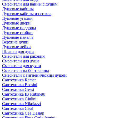
Смесители для ванны с душем
Душевые кабины
Душевые кабины из стекла
Душевые уголки
Душевые двери
Душевые поддоны
Душевые стойки
Душевые панели
Верхние души
Душевые лейки
Шланги для душа
Смесители для раковин
Смесители для душа
Смесители для кухни
Смесители на борт ванны
Смесители с гигиеническим душем
Сантехника Remer
Сантехника Bossini
Сантехника Gessi
Сантехника IB Rubinetti
Сантехника Giulini
Сантехника Nikolazzi
Сантехника Cisal
Сантехника Cea Design
Сантехника Fima Carlo frattini