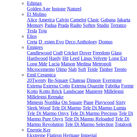
Edimax
Golden Age
Instone
Naturel
El Molino
Alice
America
Calvin
Camelot
Clasic
Gabana
Jakarta
Memory
Padua
Prada
Rialto
Soften
Studio
Terratzo
Tesla
Toja
Elios
Creta
D_esign Evo
Deco Anthology
Domus
Emigres
Candlewood
Craft
Cricket
Dover
Freedom
Glass
Hardwood
Hardy
Hit
Leed
Linus Velvete
Long Ext
Long Mde
Lucia
Maison
Medina
Metropoli
Microcemento
Olmo
Slab
Soft
Teide
Timber
Trento
Emil Ceramica
20Twenty
Be-Square
Chateau
Dimore
Everstone
Externa
Externa Cotto
Externa Quarzite
Fabrika
Forme
Kotto
Kotto Brick
Landscape
Mapierre
Millelegni
Millelegni Remake
Mimesis
Nordika
On Square
Piase
Playwood
Sixty
Sleek Wood
Tele Di Marmo
Tele Di Marmo Lumia
Tele Di Marmo Onyx
Tele Di Marmo Precious
Tele Di
Marmo Pure Onyx
Tele Di Marmo Reloaded
Tele Di
Marmo Revolution
Tele Di Marmo Selection
Totalook
Energie Ker
Ekxtreme
Flatiron
Heritage
Imperial