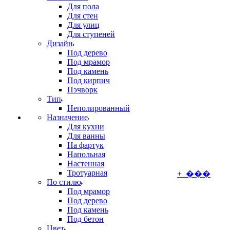
Для пола
Для стен
Для улиц
Для ступеней
Дизайн
Под дерево
Под мрамор
Под камень
Под кирпич
Пэчворк
Тип
Неполированный
Назначение
Для кухни
Для ванны
На фартук
Напольная
Настенная
Тротуарная
+ ���
По стилю
Под мрамор
Под дерево
Под камень
Под бетон
Цвет