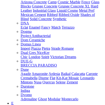
Arizona Concrete
Camp
Cosmic Marble
Fence
Glass
Blocks
Grunge Concrete
Grunge Concrete XL
Hard
Leather
Industrial Glass
Liquid Cosmo
Metal Perf
Mexican Cement
Ribbed
Ribbed Oxide
Shades of
Blind
Solid Concrete
Synthetic
DNA
Eclat
Enamel
Fancy
Match
Terrazzo
Dogma
Project Antibacterial
Dom Ceramiche
Domus Linea
Imperi
Piazza
Pietra
Strade Romane
Dual Gres NiceKer
Chic
London
Spirit
Victorian Dreams
DUE-G
BRECCIA PARADISO
Dune
Agadir
Amazonite
Ardesia
Baikal
Calacatta
Caronte
Cremabella
Diurne
Flat
Kit-Kat Mosaic
Leonardo
Mintons
Nusa
Quercus
Selene
Zement
Durstone
Indiga
Dvomo
Adrenaline
Ghost
Modular
Montecarlo
E