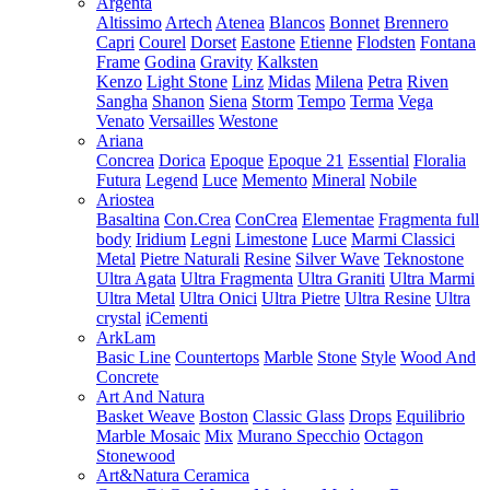
Argenta
Altissimo
Artech
Atenea
Blancos
Bonnet
Brennero
Capri
Courel
Dorset
Eastone
Etienne
Flodsten
Fontana
Frame
Godina
Gravity
Kalksten
Kenzo
Light Stone
Linz
Midas
Milena
Petra
Riven
Sangha
Shanon
Siena
Storm
Tempo
Terma
Vega
Venato
Versailles
Westone
Ariana
Concrea
Dorica
Epoque
Epoque 21
Essential
Floralia
Futura
Legend
Luce
Memento
Mineral
Nobile
Ariostea
Basaltina
Con.Crea
ConCrea
Elementae
Fragmenta full
body
Iridium
Legni
Limestone
Luce
Marmi Classici
Metal
Pietre Naturali
Resine
Silver Wave
Teknostone
Ultra Agata
Ultra Fragmenta
Ultra Graniti
Ultra Marmi
Ultra Metal
Ultra Onici
Ultra Pietre
Ultra Resine
Ultra
crystal
iCementi
ArkLam
Basic Line
Countertops
Marble
Stone
Style
Wood And
Concrete
Art And Natura
Basket Weave
Boston
Classic Glass
Drops
Equilibrio
Marble Mosaic
Mix
Murano Specchio
Octagon
Stonewood
Art&Natura Ceramica