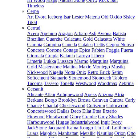
Hi Wood
Maps
Natural Stone
Onyx
Rock Salt
Timeless
Cerpa
Art
Evora
Iceberg
Isar
Lester
Materia
Obi
Oxido
Sisley
Tikal
Cerrad
Acero
Apenino
Aragon
Arbaro
Ash
Aviona
Batista
Brazilian Quarzite
Calacatta Gold
Calacatta White
Cambia
Campina
Canella
Catalea
Celtis
Ceppo Nuovo
Concrete
Cortone
Cottage
Epica
Fabien
Foggia
Fuerta
Giornata
Grapia
Katania
Laroya
Libero
Limeria
Lukka
Lussaca
Marmo
Marquina
Marquina
Gold
Masterstone
Mattina
Maxie
Montego
Mustiq
Nickwood
Nigella
Notta
Onix
Retro Brick
Setim
Softcement
Statuario
Stonemood
Stonetech
Tablero
Tacoma
Tassero
Tonella
Westwood
Woodmax
Zebrina
Cersanit
Alicante
Altair
Antiquewood
Apeks
Arizona
Atria
Berkana
Borgo
Brooklyn
Brosta
Caravan
Cariota
Carly
Chance
Chantal
Chesterwood
Coliseum
Colorwood
Concretewood
Dallas
Deco
Eilat
Etna
Exterio
Finwood
Floralwood
Glory
Granite
Grey Shades
Harbourwood
Hugge
Industrialwood
Ingir
Ivory
JackStone
Jacquard
Kama
Kongo
Lin
Loft
Lofthouse
Luara
Majolica
Manhattan
Metallic
Nautilus
Orion
Otto