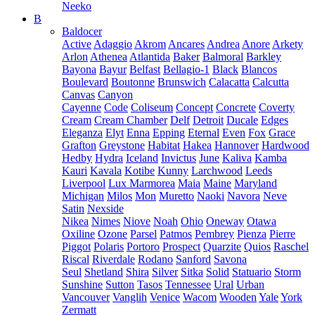
Neeko
B
Baldocer
Active
Adaggio
Akrom
Ancares
Andrea
Anore
Arkety
Arlon
Athenea
Atlantida
Baker
Balmoral
Barkley
Bayona
Bayur
Belfast
Bellagio-1
Black
Blancos
Boulevard
Boutonne
Brunswich
Calacatta
Calcutta
Canvas
Canyon
Cayenne
Code
Coliseum
Concept
Concrete
Coverty
Cream
Cream Chamber
Delf
Detroit
Ducale
Edges
Eleganza
Elyt
Enna
Epping
Eternal
Even
Fox
Grace
Grafton
Greystone
Habitat
Hakea
Hannover
Hardwood
Hedby
Hydra
Iceland
Invictus
June
Kaliva
Kamba
Kauri
Kavala
Kotibe
Kunny
Larchwood
Leeds
Liverpool
Lux Marmorea
Maia
Maine
Maryland
Michigan
Milos
Mon
Muretto
Naoki
Navora
Neve
Satin
Nexside
Nikea
Nimes
Niove
Noah
Ohio
Oneway
Otawa
Oxiline
Ozone
Parsel
Patmos
Pembrey
Pienza
Pierre
Piggot
Polaris
Portoro
Prospect
Quarzite
Quios
Raschel
Riscal
Riverdale
Rodano
Sanford
Savona
Seul
Shetland
Shira
Silver
Sitka
Solid
Statuario
Storm
Sunshine
Sutton
Tasos
Tennessee
Ural
Urban
Vancouver
Vanglih
Venice
Wacom
Wooden
Yale
York
Zermatt