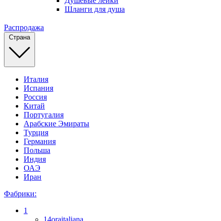
Душевые лейки
Шланги для душа
Распродажа
Страна
Италия
Испания
Россия
Китай
Португалия
Арабские Эмираты
Турция
Германия
Польша
Индия
ОАЭ
Иран
Фабрики:
1
14oraitaliana