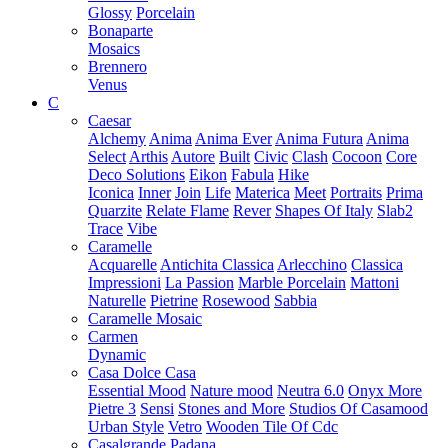
Glossy
Porcelain
Bonaparte
Mosaics
Brennero
Venus
C
Caesar
Alchemy
Anima
Anima Ever
Anima Futura
Anima
Select
Arthis
Autore
Built
Civic
Clash
Cocoon
Core
Deco Solutions
Eikon
Fabula
Hike
Iconica
Inner
Join
Life
Materica
Meet
Portraits
Prima
Quarzite
Relate Flame
Rever
Shapes Of Italy
Slab2
Trace
Vibe
Caramelle
Acquarelle
Antichita Classica
Arlecchino
Classica
Impressioni
La Passion
Marble Porcelain
Mattoni
Naturelle
Pietrine
Rosewood
Sabbia
Caramelle Mosaic
Carmen
Dynamic
Casa Dolce Casa
Essential Mood
Nature mood
Neutra 6.0
Onyx More
Pietre 3
Sensi
Stones and More
Studios Of Casamood
Urban Style
Vetro
Wooden Tile Of Cdc
Casalgrande Padana