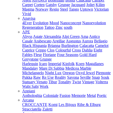
Aged
Art-Deco
Bohemian
Bondi
Calacatta
Camper
Carpet
Corten
Gatsby
Grunge
Jacquard
Joliet
Kilim
Magma
Norway
Regio
Steel
Tango
Uptown
Victorian
Vivid
Apavisa
4Ever
Evolution
Mood
Nanoconcept
Nanoevolution
Regeneration
Tattoo
Zinc
south
APE
Abyss
Agate
Alexandria
Alpi Green
Ama
Antico
Casale
Arabescato
Argillae
Augustus
Aurora
Bellagio
Black Hispania
Brianna
Burlington
Calacatta
Camelot
Caprice
Ceppo
Clos
Colourful
Cross
Dahlia
Eight
Fables
Fleur
Floriane
Four Seasons
Gold Hard
Greystone
Grunge
Harlequin
Icaro
Imperial
Kinfolk
Koen
Magallanes
Mandalay
Mare Di Sabbia
Medicea Marble
Michelangelo
Night Lux
Oregon
Oxyd Jewel
Piemonte
Pukka
Raw
Re Use
Reality
Savona
Seville
Snap
Souk
Statuary Venato
Tibur
Tonality
Twist
Vintage
Volterra
Wabi Sabi
Work
Appiani
Anthologhia
Coloniale
Fusion
Memorie
Metal
Poetic
Arcana
CROCCANTE
Komi
Les Bijoux
Ribe & Elburg
Stracciatella
Zaletti