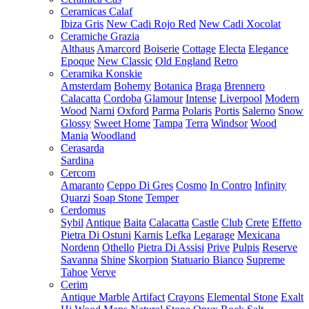
Ceramicas Calaf
Ibiza Gris
New Cadi Rojo Red
New Cadi Xocolat
Ceramiche Grazia
Althaus
Amarcord
Boiserie
Cottage
Electa
Elegance
Epoque
New Classic
Old England
Retro
Ceramika Konskie
Amsterdam
Bohemy
Botanica
Braga
Brennero
Calacatta
Cordoba
Glamour
Intense
Liverpool
Modern
Wood
Narni
Oxford
Parma
Polaris
Portis
Salerno
Snow
Glossy
Sweet Home
Tampa
Terra
Windsor
Wood
Mania
Woodland
Cerasarda
Sardina
Cercom
Amaranto
Ceppo Di Gres
Cosmo
In Contro
Infinity
Quarzi
Soap Stone
Temper
Cerdomus
Sybil
Antique
Baita
Calacatta
Castle
Club
Crete
Effetto
Pietra Di Ostuni
Karnis
Lefka
Legarage
Mexicana
Nordenn
Othello
Pietra Di Assisi
Prive
Pulpis
Reserve
Savanna
Shine
Skorpion
Statuario Bianco
Supreme
Tahoe
Verve
Cerim
Antique Marble
Artifact
Crayons
Elemental Stone
Exalt