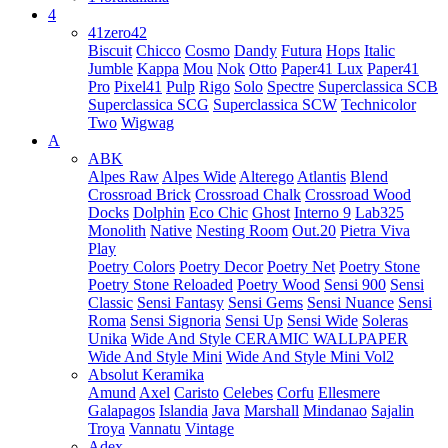
4
41zero42
Biscuit
Chicco
Cosmo
Dandy
Futura
Hops
Italic
Jumble
Kappa
Mou
Nok
Otto
Paper41 Lux
Paper41
Pro
Pixel41
Pulp
Rigo
Solo
Spectre
Superclassica SCB
Superclassica SCG
Superclassica SCW
Technicolor
Two
Wigwag
A
ABK
Alpes Raw
Alpes Wide
Alterego
Atlantis
Blend
Crossroad Brick
Crossroad Chalk
Crossroad Wood
Docks
Dolphin
Eco Chic
Ghost
Interno 9
Lab325
Monolith
Native
Nesting Room
Out.20
Pietra Viva
Play
Poetry Colors
Poetry Decor
Poetry Net
Poetry Stone
Poetry Stone Reloaded
Poetry Wood
Sensi 900
Sensi
Classic
Sensi Fantasy
Sensi Gems
Sensi Nuance
Sensi
Roma
Sensi Signoria
Sensi Up
Sensi Wide
Soleras
Unika
Wide And Style CERAMIC WALLPAPER
Wide And Style Mini
Wide And Style Mini Vol2
Absolut Keramika
Amund
Axel
Caristo
Celebes
Corfu
Ellesmere
Galapagos
Islandia
Java
Marshall
Mindanao
Sajalin
Troya
Vannatu
Vintage
Adex