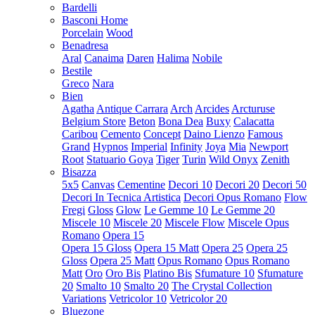
Bardelli
Basconi Home
Porcelain
Wood
Benadresa
Aral
Canaima
Daren
Halima
Nobile
Bestile
Greco
Nara
Bien
Agatha
Antique Carrara
Arch
Arcides
Arcturuse
Belgium Store
Beton
Bona Dea
Buxy
Calacatta
Caribou
Cemento
Concept
Daino Lienzo
Famous
Grand
Hypnos
Imperial
Infinity
Joya
Mia
Newport
Root
Statuario Goya
Tiger
Turin
Wild Onyx
Zenith
Bisazza
5x5
Canvas
Cementine
Decori 10
Decori 20
Decori 50
Decori In Tecnica Artistica
Decori Opus Romano
Flow
Fregi
Gloss
Glow
Le Gemme 10
Le Gemme 20
Miscele 10
Miscele 20
Miscele Flow
Miscele Opus
Romano
Opera 15
Opera 15 Gloss
Opera 15 Matt
Opera 25
Opera 25
Gloss
Opera 25 Matt
Opus Romano
Opus Romano
Matt
Oro
Oro Bis
Platino Bis
Sfumature 10
Sfumature
20
Smalto 10
Smalto 20
The Crystal Collection
Variations
Vetricolor 10
Vetricolor 20
Bluezone