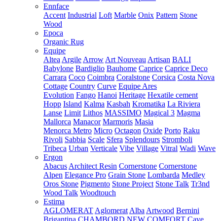
Ennface
Accent
Industrial
Loft
Marble
Onix
Pattern
Stone
Wood
Epoca
Organic Rug
Equipe
Altea
Argile
Arrow
Art Nouveau
Artisan
BALI
Babylone
Bardiglio
Bauhome
Caprice
Caprice Deco
Carrara
Coco
Coimbra
Coralstone
Corsica
Costa Nova
Cottage
Country
Curve
Equipe Ares
Evolution
Fango
Hanoi
Heritage
Hexatile cement
Hopp
Island
Kalma
Kasbah
Kromatika
La Riviera
Lanse
Limit
Lithos
MASSIMO
Magical 3
Magma
Mallorca
Manacor
Marmoris
Masia
Menorca
Metro
Micro
Octagon
Oxide
Porto
Raku
Rivoli
Sabbia
Scale
Sfera
Splendours
Stromboli
Tribeca
Urban
Verticale
Vibe
Village
Vitral
Wadi
Wave
Ergon
Abacus
Architect Resin
Cornerstone
Cornerstone
Alpen
Elegance Pro
Grain Stone
Lombarda
Medley
Oros Stone
Pigmento
Stone Project
Stone Talk
Tr3nd
Wood Talk
Woodtouch
Estima
AGLOMERAT
Aglomerat
Alba
Artwood
Bernini
Brigantina
CHAMBORD NEW
COMFORT
Cave