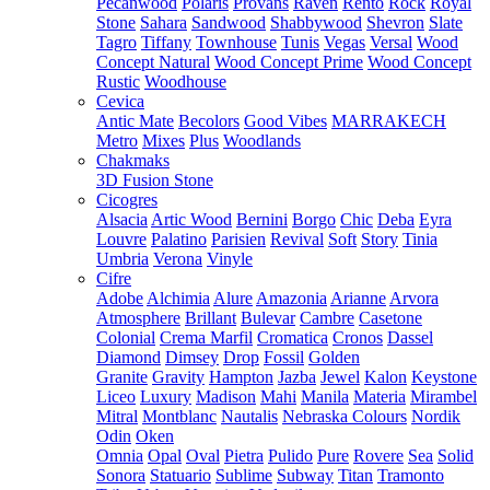
Pecanwood
Polaris
Provans
Raven
Rento
Rock
Royal
Stone
Sahara
Sandwood
Shabbywood
Shevron
Slate
Tagro
Tiffany
Townhouse
Tunis
Vegas
Versal
Wood
Concept Natural
Wood Concept Prime
Wood Concept
Rustic
Woodhouse
Cevica
Antic Mate
Becolors
Good Vibes
MARRAKECH
Metro
Mixes
Plus
Woodlands
Chakmaks
3D Fusion Stone
Cicogres
Alsacia
Artic Wood
Bernini
Borgo
Chic
Deba
Eyra
Louvre
Palatino
Parisien
Revival
Soft
Story
Tinia
Umbria
Verona
Vinyle
Cifre
Adobe
Alchimia
Alure
Amazonia
Arianne
Arvora
Atmosphere
Brillant
Bulevar
Cambre
Casetone
Colonial
Crema Marfil
Cromatica
Cronos
Dassel
Diamond
Dimsey
Drop
Fossil
Golden
Granite
Gravity
Hampton
Jazba
Jewel
Kalon
Keystone
Liceo
Luxury
Madison
Mahi
Manila
Materia
Mirambel
Mitral
Montblanc
Nautalis
Nebraska Colours
Nordik
Odin
Oken
Omnia
Opal
Oval
Pietra
Pulido
Pure
Rovere
Sea
Solid
Sonora
Statuario
Sublime
Subway
Titan
Tramonto