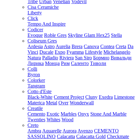
Tribe
Urban
Venetian
Vodevil
Cisa Ceramiche
Liberty
Click
Tempo And Inspire
Codicer
Evoque
Roble Gres
Skyline Glam Hex25
Stella
Coliseum Gres
Ardesia
Astro
Aurelia
Brera
Canova
Contea
Creta
Da
Vinci
Ducale
Expo
Fyamma
Lifestyle
Michelangelo
Natura
Palladio
Riviera
San Siro
Бормио
Вивальди
Лирика
Монца
Рим
Саленто
Тиволи
Colli
Byron
Colorker
Tangram
Cotto d'Este
Black-White
Cement Project
Cluny
Exedra
Limestone
Materica
Metal
Over
Wonderwall
Creatile
Cemento
Exotic
Marbles
Onyx
Stone And Marble
Twenties
Whites
Wood
Creto
Ambra
Aquarelle
Aurora
Avenzo
CEMENTO
SASSOLINO
Calacatta
Calacatta Gold
Checkmate