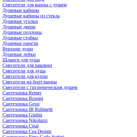
Смесители для ванны с душем
Душевые кабины
Душевые кабины из стекла
Душевые уголки
Душевые двери
Душевые поддоны
Душевые стойки
Душевые панели
Верхние души
Душевые лейки
Шланги для душа
Смесители для раковин
Смесители для душа
Смесители для кухни
Смесители на борт ванны
Смесители с гигиеническим душем
Сантехника Remer
Сантехника Bossini
Сантехника Gessi
Сантехника IB Rubinetti
Сантехника Giulini
Сантехника Nikolazzi
Сантехника Cisal
Сантехника Cea Design
Сантехника Fima Carlo frattini