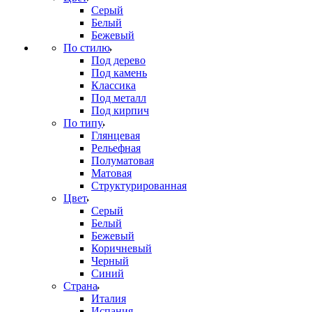
Серый
Белый
Бежевый
По стилю
Под дерево
Под камень
Классика
Под металл
Под кирпич
По типу
Глянцевая
Рельефная
Полуматовая
Матовая
Структурированная
Цвет
Серый
Белый
Бежевый
Коричневый
Черный
Синий
Страна
Италия
Испания