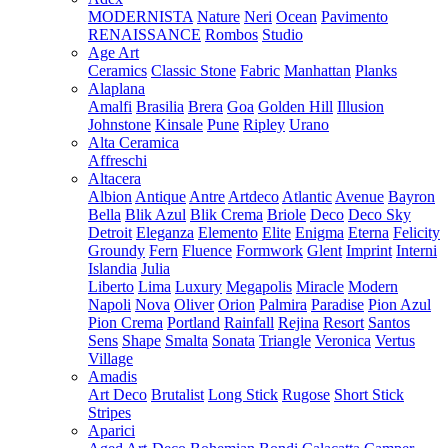
MODERNISTA
Nature
Neri
Ocean
Pavimento
RENAISSANCE
Rombos
Studio
Age Art
Ceramics
Classic Stone
Fabric
Manhattan
Planks
Alaplana
Amalfi
Brasilia
Brera
Goa
Golden Hill
Illusion
Johnstone
Kinsale
Pune
Ripley
Urano
Alta Ceramica
Affreschi
Altacera
Albion
Antique
Antre
Artdeco
Atlantic
Avenue
Bayron
Bella
Blik Azul
Blik Crema
Briole
Deco
Deco Sky
Detroit
Eleganza
Elemento
Elite
Enigma
Eterna
Felicity
Groundy
Fern
Fluence
Formwork
Glent
Imprint
Interni
Islandia
Julia
Liberto
Lima
Luxury
Megapolis
Miracle
Modern
Napoli
Nova
Oliver
Orion
Palmira
Paradise
Pion Azul
Pion Crema
Portland
Rainfall
Rejina
Resort
Santos
Sens
Shape
Smalta
Sonata
Triangle
Veronica
Vertus
Village
Amadis
Art Deco
Brutalist
Long Stick
Rugose
Short Stick
Stripes
Aparici