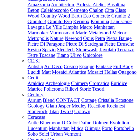
Amazzonia
Architecture
Ardesia
Atelier
Basaltina
Beton
Caleidoscopio
Cemento
Chalon
Citta
Class
Wood
Country Wood
Earth
Eco Concrete
Granito 2
Granito 3
Granito Evo
Kerinox
Kontinua
Landscape
Lavagna
Le Ville
Limpha
Macro
Manhattan
Marmoker
Marmosmart
Marte
Metalwood
Meteor
Metropolis
Nature
Newood
Opus
Petra
Pietra Bauge
Pietre Di Paragone
Pietre Di Sardegna
Pietre Etrusche
Resina
Spazio
Steeltech
Stonewash
Tavolato
Terrazzo
Terre Toscane
Titano
Ulivo
Unicolore
CE.SI
Antislip
Art Deco
Cosmo
Epoque
Fantasie
Full Body
Lucidi
Matt
Mosaici Atlantica
Mosaici Hellas
Ottagono
Cedit
Araldica
Archeologie
Chimera
Cromatica
Euridice
Matrice
Policroma
Rilievi
Storie
Tesori
Century
Aurum
Blend
CONTACT
Cottage
Cristalia
Ecostone
Geology
Glam
Jasper
Medley
Reaction
Rocknest
Stonerock
Titan
Two 0
Uptown
Ceracasa
Antic
Bluemoon
D Color
Dafne
Dolmen
Evolution
Lucentum
Manhattan
Mitica
Olimpia
Porto
Portobello
Soho
Solei
Urban
Vermont
Ceramica Cas