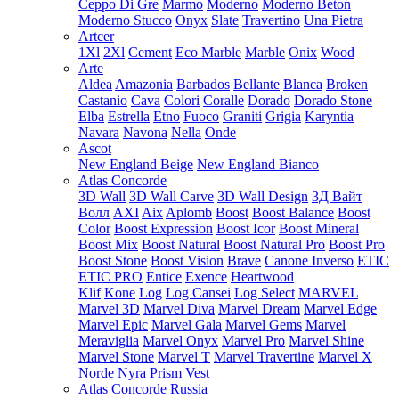
Ceppo Di Gre
Marmo
Moderno
Moderno Beton
Moderno Stucco
Onyx
Slate
Travertino
Una Pietra
Artcer
1Xl
2Xl
Cement
Eco Marble
Marble
Onix
Wood
Arte
Aldea
Amazonia
Barbados
Bellante
Blanca
Broken
Castanio
Cava
Colori
Coralle
Dorado
Dorado Stone
Elba
Estrella
Etno
Fuoco
Graniti
Grigia
Karyntia
Navara
Navona
Nella
Onde
Ascot
New England Beige
New England Bianco
Atlas Concorde
3D Wall
3D Wall Carve
3D Wall Design
3Д Вайт
Волл
AXI
Aix
Aplomb
Boost
Boost Balance
Boost
Color
Boost Expression
Boost Icor
Boost Mineral
Boost Mix
Boost Natural
Boost Natural Pro
Boost Pro
Boost Stone
Boost Vision
Brave
Canone Inverso
ETIC
ETIC PRO
Entice
Exence
Heartwood
Klif
Kone
Log
Log Cansei
Log Select
MARVEL
Marvel 3D
Marvel Diva
Marvel Dream
Marvel Edge
Marvel Epic
Marvel Gala
Marvel Gems
Marvel
Meraviglia
Marvel Onyx
Marvel Pro
Marvel Shine
Marvel Stone
Marvel T
Marvel Travertine
Marvel X
Norde
Nyra
Prism
Vest
Atlas Concorde Russia