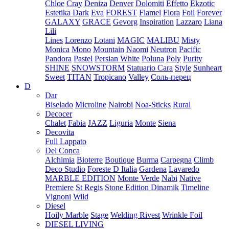
Chloe
Cray
Deniza
Denver
Dolomiti
Effetto
Ekzotic
Estetika Dark
Eva
FOREST
Flamel
Flora
Foil
Forever
GALAXY
GRACE
Gevorg
Inspiration
Lazzaro
Liana
Lili
Lines
Lorenzo
Lotani
MAGIC
MALIBU
Misty
Monica
Mono
Mountain
Naomi
Neutron
Pacific
Pandora
Pastel
Persian White
Poluna
Poly
Purity
SHINE
SNOWSTORM
Statuario Cara
Style
Sunheart
Sweet
TITAN
Tropicano
Valley
Соль-перец
D
Dar
Biselado
Microline
Nairobi
Noa-Sticks
Rural
Decocer
Chalet
Fabia
JAZZ
Liguria
Monte
Siena
Decovita
Full Lappato
Del Conca
Alchimia
Bioterre
Boutique
Burma
Carpegna
Climb
Deco Studio
Foreste D Italia
Gardena
Lavaredo
MARBLE EDITION
Monte Verde
Nabi
Native
Premiere
St Regis
Stone Edition Dinamik
Timeline
Vignoni
Wild
Diesel
Hoily Marble
Stage
Welding Rivest
Wrinkle Foil
DIESEL LIVING