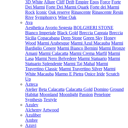
3D White
Allure
Cliff
Drift
Empire
Epos
Force
Forte
Dei Marmi
Forte Dei Marmi Quark
Forte dei Marmi
Rock
Iconic
Oak reserve
Rinascente
Rinascente Resin
Rive
Symphonyx
Wine Oak
Ava
Aesthetica
Avorio Segesta
BOLGHERI STONE
Bianco Imperiale
Black Gold
Breccia Capraia
Breccia
Sicilia
Copacabana
Deep Stone
Green Sky
Honey
Wood
Marmi Arabesque
Marmi Azul Macauba
Marmi
Bardiglio Cenere
Marmi Bianco Bernini
Marmi Bronze
Amani
Marmi Calacatta
Marmi Crema Marfil
Marmi
Lasa
Marmi Nero Belvedere
Marmi Statuario
Marmi
Statuario Splendente
Marmi Taj Mahal
Marmi
Travertino Classic
Marmi Travertino Silver
Marmi
White Macauba
Marmo E Pietra
Onice Iride
Scratch
Up
Azteca
Atelier
Beta Calacatta
Calacatta Gold
Domino
Ground
Habitat
Moonland
Moonlight
Passion
Penelope
Synthesis
Textyle
Azulev
Alchemy
Artwood
Azuliber
Ambre
Azuvi