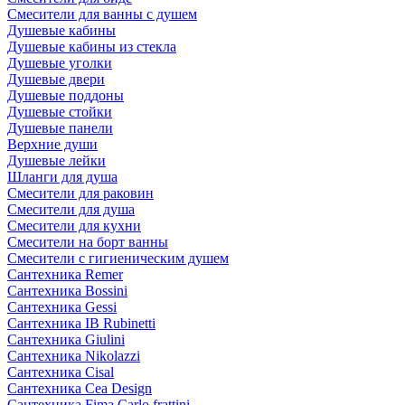
Смесители для ванны с душем
Душевые кабины
Душевые кабины из стекла
Душевые уголки
Душевые двери
Душевые поддоны
Душевые стойки
Душевые панели
Верхние души
Душевые лейки
Шланги для душа
Смесители для раковин
Смесители для душа
Смесители для кухни
Смесители на борт ванны
Смесители с гигиеническим душем
Сантехника Remer
Сантехника Bossini
Сантехника Gessi
Сантехника IB Rubinetti
Сантехника Giulini
Сантехника Nikolazzi
Сантехника Cisal
Сантехника Cea Design
Сантехника Fima Carlo frattini