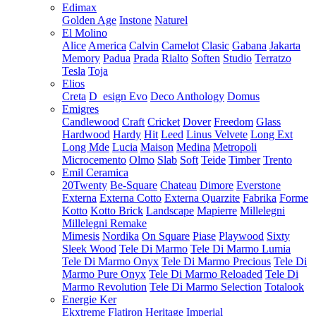
Edimax
Golden Age
Instone
Naturel
El Molino
Alice
America
Calvin
Camelot
Clasic
Gabana
Jakarta
Memory
Padua
Prada
Rialto
Soften
Studio
Terratzo
Tesla
Toja
Elios
Creta
D_esign Evo
Deco Anthology
Domus
Emigres
Candlewood
Craft
Cricket
Dover
Freedom
Glass
Hardwood
Hardy
Hit
Leed
Linus Velvete
Long Ext
Long Mde
Lucia
Maison
Medina
Metropoli
Microcemento
Olmo
Slab
Soft
Teide
Timber
Trento
Emil Ceramica
20Twenty
Be-Square
Chateau
Dimore
Everstone
Externa
Externa Cotto
Externa Quarzite
Fabrika
Forme
Kotto
Kotto Brick
Landscape
Mapierre
Millelegni
Millelegni Remake
Mimesis
Nordika
On Square
Piase
Playwood
Sixty
Sleek Wood
Tele Di Marmo
Tele Di Marmo Lumia
Tele Di Marmo Onyx
Tele Di Marmo Precious
Tele Di
Marmo Pure Onyx
Tele Di Marmo Reloaded
Tele Di
Marmo Revolution
Tele Di Marmo Selection
Totalook
Energie Ker
Ekxtreme
Flatiron
Heritage
Imperial