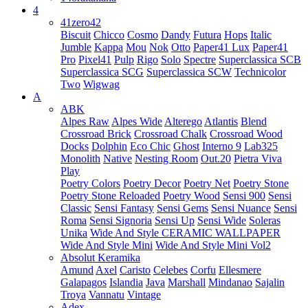
4
41zero42
Biscuit
Chicco
Cosmo
Dandy
Futura
Hops
Italic
Jumble
Kappa
Mou
Nok
Otto
Paper41 Lux
Paper41
Pro
Pixel41
Pulp
Rigo
Solo
Spectre
Superclassica SCB
Superclassica SCG
Superclassica SCW
Technicolor
Two
Wigwag
A
ABK
Alpes Raw
Alpes Wide
Alterego
Atlantis
Blend
Crossroad Brick
Crossroad Chalk
Crossroad Wood
Docks
Dolphin
Eco Chic
Ghost
Interno 9
Lab325
Monolith
Native
Nesting Room
Out.20
Pietra Viva
Play
Poetry Colors
Poetry Decor
Poetry Net
Poetry Stone
Poetry Stone Reloaded
Poetry Wood
Sensi 900
Sensi
Classic
Sensi Fantasy
Sensi Gems
Sensi Nuance
Sensi
Roma
Sensi Signoria
Sensi Up
Sensi Wide
Soleras
Unika
Wide And Style CERAMIC WALLPAPER
Wide And Style Mini
Wide And Style Mini Vol2
Absolut Keramika
Amund
Axel
Caristo
Celebes
Corfu
Ellesmere
Galapagos
Islandia
Java
Marshall
Mindanao
Sajalin
Troya
Vannatu
Vintage
Adex