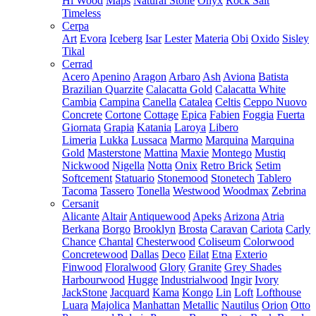
Hi Wood
Maps
Natural Stone
Onyx
Rock Salt
Timeless
Cerpa
Art
Evora
Iceberg
Isar
Lester
Materia
Obi
Oxido
Sisley
Tikal
Cerrad
Acero
Apenino
Aragon
Arbaro
Ash
Aviona
Batista
Brazilian Quarzite
Calacatta Gold
Calacatta White
Cambia
Campina
Canella
Catalea
Celtis
Ceppo Nuovo
Concrete
Cortone
Cottage
Epica
Fabien
Foggia
Fuerta
Giornata
Grapia
Katania
Laroya
Libero
Limeria
Lukka
Lussaca
Marmo
Marquina
Marquina
Gold
Masterstone
Mattina
Maxie
Montego
Mustiq
Nickwood
Nigella
Notta
Onix
Retro Brick
Setim
Softcement
Statuario
Stonemood
Stonetech
Tablero
Tacoma
Tassero
Tonella
Westwood
Woodmax
Zebrina
Cersanit
Alicante
Altair
Antiquewood
Apeks
Arizona
Atria
Berkana
Borgo
Brooklyn
Brosta
Caravan
Cariota
Carly
Chance
Chantal
Chesterwood
Coliseum
Colorwood
Concretewood
Dallas
Deco
Eilat
Etna
Exterio
Finwood
Floralwood
Glory
Granite
Grey Shades
Harbourwood
Hugge
Industrialwood
Ingir
Ivory
JackStone
Jacquard
Kama
Kongo
Lin
Loft
Lofthouse
Luara
Majolica
Manhattan
Metallic
Nautilus
Orion
Otto