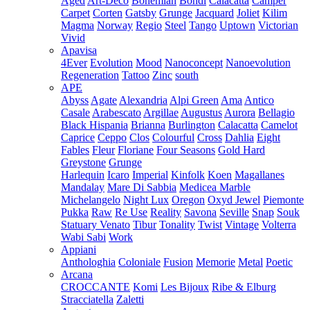
Aged
Art-Deco
Bohemian
Bondi
Calacatta
Camper
Carpet
Corten
Gatsby
Grunge
Jacquard
Joliet
Kilim
Magma
Norway
Regio
Steel
Tango
Uptown
Victorian
Vivid
Apavisa
4Ever
Evolution
Mood
Nanoconcept
Nanoevolution
Regeneration
Tattoo
Zinc
south
APE
Abyss
Agate
Alexandria
Alpi Green
Ama
Antico
Casale
Arabescato
Argillae
Augustus
Aurora
Bellagio
Black Hispania
Brianna
Burlington
Calacatta
Camelot
Caprice
Ceppo
Clos
Colourful
Cross
Dahlia
Eight
Fables
Fleur
Floriane
Four Seasons
Gold Hard
Greystone
Grunge
Harlequin
Icaro
Imperial
Kinfolk
Koen
Magallanes
Mandalay
Mare Di Sabbia
Medicea Marble
Michelangelo
Night Lux
Oregon
Oxyd Jewel
Piemonte
Pukka
Raw
Re Use
Reality
Savona
Seville
Snap
Souk
Statuary Venato
Tibur
Tonality
Twist
Vintage
Volterra
Wabi Sabi
Work
Appiani
Anthologhia
Coloniale
Fusion
Memorie
Metal
Poetic
Arcana
CROCCANTE
Komi
Les Bijoux
Ribe & Elburg
Stracciatella
Zaletti