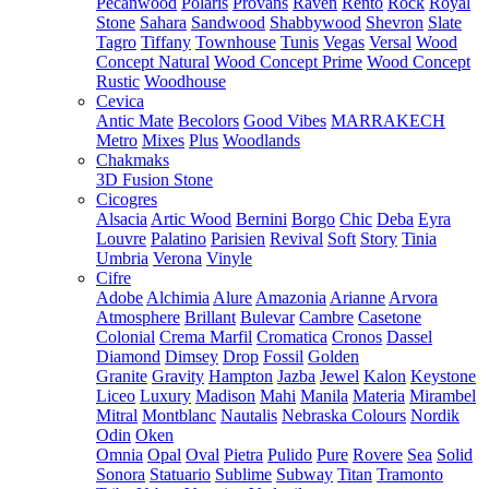
Pecanwood
Polaris
Provans
Raven
Rento
Rock
Royal
Stone
Sahara
Sandwood
Shabbywood
Shevron
Slate
Tagro
Tiffany
Townhouse
Tunis
Vegas
Versal
Wood
Concept Natural
Wood Concept Prime
Wood Concept
Rustic
Woodhouse
Cevica
Antic Mate
Becolors
Good Vibes
MARRAKECH
Metro
Mixes
Plus
Woodlands
Chakmaks
3D Fusion Stone
Cicogres
Alsacia
Artic Wood
Bernini
Borgo
Chic
Deba
Eyra
Louvre
Palatino
Parisien
Revival
Soft
Story
Tinia
Umbria
Verona
Vinyle
Cifre
Adobe
Alchimia
Alure
Amazonia
Arianne
Arvora
Atmosphere
Brillant
Bulevar
Cambre
Casetone
Colonial
Crema Marfil
Cromatica
Cronos
Dassel
Diamond
Dimsey
Drop
Fossil
Golden
Granite
Gravity
Hampton
Jazba
Jewel
Kalon
Keystone
Liceo
Luxury
Madison
Mahi
Manila
Materia
Mirambel
Mitral
Montblanc
Nautalis
Nebraska Colours
Nordik
Odin
Oken
Omnia
Opal
Oval
Pietra
Pulido
Pure
Rovere
Sea
Solid
Sonora
Statuario
Sublime
Subway
Titan
Tramonto