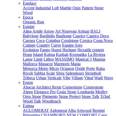
Ennface
Accent
Industrial
Loft
Marble
Onix
Pattern
Stone
Wood
Epoca
Organic Rug
Equipe
Altea
Argile
Arrow
Art Nouveau
Artisan
BALI
Babylone
Bardiglio
Bauhome
Caprice
Caprice Deco
Carrara
Coco
Coimbra
Coralstone
Corsica
Costa Nova
Cottage
Country
Curve
Equipe Ares
Evolution
Fango
Hanoi
Heritage
Hexatile cement
Hopp
Island
Kalma
Kasbah
Kromatika
La Riviera
Lanse
Limit
Lithos
MASSIMO
Magical 3
Magma
Mallorca
Manacor
Marmoris
Masia
Menorca
Metro
Micro
Octagon
Oxide
Porto
Raku
Rivoli
Sabbia
Scale
Sfera
Splendours
Stromboli
Tribeca
Urban
Verticale
Vibe
Village
Vitral
Wadi
Wave
Ergon
Abacus
Architect Resin
Cornerstone
Cornerstone
Alpen
Elegance Pro
Grain Stone
Lombarda
Medley
Oros Stone
Pigmento
Stone Project
Stone Talk
Tr3nd
Wood Talk
Woodtouch
Estima
AGLOMERAT
Aglomerat
Alba
Artwood
Bernini
Brigantina
CHAMBORD NEW
COMFORT
Cave