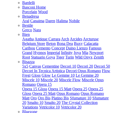
Bardelli
Basconi Home
Porcelain
Wood
Benadresa
Aral
Canaima
Daren
Halima
Nobile
Bestile
Greco
Nara
Bien
Agatha
Antique Carrara
Arch
Arcides
Arcturuse
Belgium Store
Beton
Bona Dea
Buxy
Calacatta
Caribou
Cemento
Concept
Daino Lienzo
Famous
Grand
Hypnos
Imperial
Infinity
Joya
Mia
Newport
Root
Statuario Goya
Tiger
Turin
Wild Onyx
Zenith
Bisazza
5x5
Canvas
Cementine
Decori 10
Decori 20
Decori 50
Decori In Tecnica Artistica
Decori Opus Romano
Flow
Fregi
Gloss
Glow
Le Gemme 10
Le Gemme 20
Miscele 10
Miscele 20
Miscele Flow
Miscele Opus
Romano
Opera 15
Opera 15 Gloss
Opera 15 Matt
Opera 25
Opera 25
Gloss
Opera 25 Matt
Opus Romano
Opus Romano
Matt
Oro
Oro Bis
Platino Bis
Sfumature 10
Sfumature
20
Smalto 10
Smalto 20
The Crystal Collection
Variations
Vetricolor 10
Vetricolor 20
Bluezone