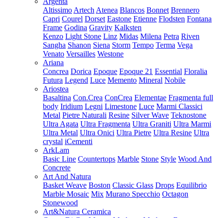
Argenta
Altissimo
Artech
Atenea
Blancos
Bonnet
Brennero
Capri
Courel
Dorset
Eastone
Etienne
Flodsten
Fontana
Frame
Godina
Gravity
Kalksten
Kenzo
Light Stone
Linz
Midas
Milena
Petra
Riven
Sangha
Shanon
Siena
Storm
Tempo
Terma
Vega
Venato
Versailles
Westone
Ariana
Concrea
Dorica
Epoque
Epoque 21
Essential
Floralia
Futura
Legend
Luce
Memento
Mineral
Nobile
Ariostea
Basaltina
Con.Crea
ConCrea
Elementae
Fragmenta full
body
Iridium
Legni
Limestone
Luce
Marmi Classici
Metal
Pietre Naturali
Resine
Silver Wave
Teknostone
Ultra Agata
Ultra Fragmenta
Ultra Graniti
Ultra Marmi
Ultra Metal
Ultra Onici
Ultra Pietre
Ultra Resine
Ultra
crystal
iCementi
ArkLam
Basic Line
Countertops
Marble
Stone
Style
Wood And
Concrete
Art And Natura
Basket Weave
Boston
Classic Glass
Drops
Equilibrio
Marble Mosaic
Mix
Murano Specchio
Octagon
Stonewood
Art&Natura Ceramica