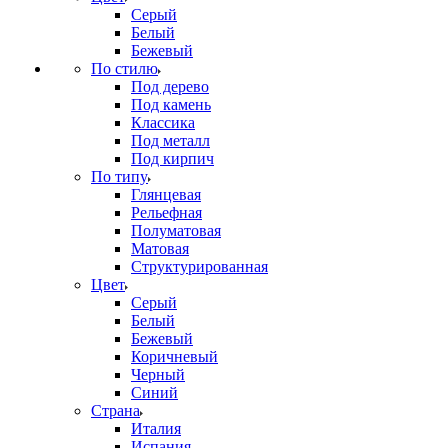
Серый
Белый
Бежевый
По стилю
Под дерево
Под камень
Классика
Под металл
Под кирпич
По типу
Глянцевая
Рельефная
Полуматовая
Матовая
Структурированная
Цвет
Серый
Белый
Бежевый
Коричневый
Черный
Синий
Страна
Италия
Испания