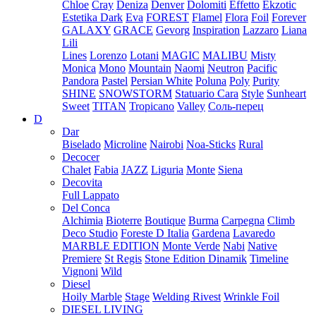
Chloe
Cray
Deniza
Denver
Dolomiti
Effetto
Ekzotic
Estetika Dark
Eva
FOREST
Flamel
Flora
Foil
Forever
GALAXY
GRACE
Gevorg
Inspiration
Lazzaro
Liana
Lili
Lines
Lorenzo
Lotani
MAGIC
MALIBU
Misty
Monica
Mono
Mountain
Naomi
Neutron
Pacific
Pandora
Pastel
Persian White
Poluna
Poly
Purity
SHINE
SNOWSTORM
Statuario Cara
Style
Sunheart
Sweet
TITAN
Tropicano
Valley
Соль-перец
D
Dar
Biselado
Microline
Nairobi
Noa-Sticks
Rural
Decocer
Chalet
Fabia
JAZZ
Liguria
Monte
Siena
Decovita
Full Lappato
Del Conca
Alchimia
Bioterre
Boutique
Burma
Carpegna
Climb
Deco Studio
Foreste D Italia
Gardena
Lavaredo
MARBLE EDITION
Monte Verde
Nabi
Native
Premiere
St Regis
Stone Edition Dinamik
Timeline
Vignoni
Wild
Diesel
Hoily Marble
Stage
Welding Rivest
Wrinkle Foil
DIESEL LIVING