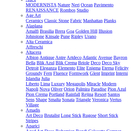
MODERNISTA
Nature
Neri
Ocean
Pavimento
RENAISSANCE
Rombos
Studio
Age Art
Ceramics
Classic Stone
Fabric
Manhattan
Planks
Alaplana
Amalfi
Brasilia
Brera
Goa
Golden Hill
Illusion
Johnstone
Kinsale
Pune
Ripley
Urano
Alta Ceramica
Affreschi
Altacera
Albion
Antique
Antre
Artdeco
Atlantic
Avenue
Bayron
Bella
Blik Azul
Blik Crema
Briole
Deco
Deco Sky
Detroit
Eleganza
Elemento
Elite
Enigma
Eterna
Felicity
Groundy
Fern
Fluence
Formwork
Glent
Imprint
Interni
Islandia
Julia
Liberto
Lima
Luxury
Megapolis
Miracle
Modern
Napoli
Nova
Oliver
Orion
Palmira
Paradise
Pion Azul
Pion Crema
Portland
Rainfall
Rejina
Resort
Santos
Sens
Shape
Smalta
Sonata
Triangle
Veronica
Vertus
Village
Amadis
Art Deco
Brutalist
Long Stick
Rugose
Short Stick
Stripes
Aparici