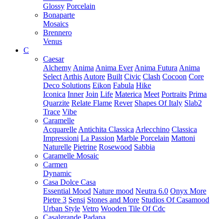
Glossy
Porcelain
Bonaparte
Mosaics
Brennero
Venus
C
Caesar
Alchemy
Anima
Anima Ever
Anima Futura
Anima
Select
Arthis
Autore
Built
Civic
Clash
Cocoon
Core
Deco Solutions
Eikon
Fabula
Hike
Iconica
Inner
Join
Life
Materica
Meet
Portraits
Prima
Quarzite
Relate Flame
Rever
Shapes Of Italy
Slab2
Trace
Vibe
Caramelle
Acquarelle
Antichita Classica
Arlecchino
Classica
Impressioni
La Passion
Marble Porcelain
Mattoni
Naturelle
Pietrine
Rosewood
Sabbia
Caramelle Mosaic
Carmen
Dynamic
Casa Dolce Casa
Essential Mood
Nature mood
Neutra 6.0
Onyx More
Pietre 3
Sensi
Stones and More
Studios Of Casamood
Urban Style
Vetro
Wooden Tile Of Cdc
Casalgrande Padana