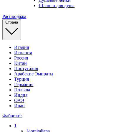
Душевые лейки
Шланги для душа
Распродажа
Страна
Италия
Испания
Россия
Китай
Португалия
Арабские Эмираты
Турция
Германия
Польша
Индия
ОАЭ
Иран
Фабрики:
1
14oraitaliana