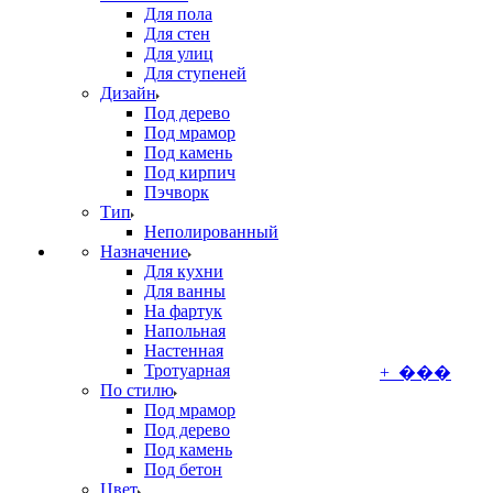
Для пола
Для стен
Для улиц
Для ступеней
Дизайн
Под дерево
Под мрамор
Под камень
Под кирпич
Пэчворк
Тип
Неполированный
Назначение
Для кухни
Для ванны
На фартук
Напольная
Настенная
Тротуарная
+ ���
По стилю
Под мрамор
Под дерево
Под камень
Под бетон
Цвет