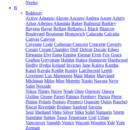
Neeko
B
Baldocer
Active
Adaggio
Akrom
Ancares
Andrea
Anore
Arkety
Arlon
Athenea
Atlantida
Baker
Balmoral
Barkley
Bayona
Bayur
Belfast
Bellagio-1
Black
Blancos
Boulevard
Boutonne
Brunswich
Calacatta
Calcutta
Canvas
Canyon
Cayenne
Code
Coliseum
Concept
Concrete
Coverty
Cream
Cream Chamber
Delf
Detroit
Ducale
Edges
Eleganza
Elyt
Enna
Epping
Eternal
Even
Fox
Grace
Grafton
Greystone
Habitat
Hakea
Hannover
Hardwood
Hedby
Hydra
Iceland
Invictus
June
Kaliva
Kamba
Kauri
Kavala
Kotibe
Kunny
Larchwood
Leeds
Liverpool
Lux Marmorea
Maia
Maine
Maryland
Michigan
Milos
Mon
Muretto
Naoki
Navora
Neve
Satin
Nexside
Nikea
Nimes
Niove
Noah
Ohio
Oneway
Otawa
Oxiline
Ozone
Parsel
Patmos
Pembrey
Pienza
Pierre
Piggot
Polaris
Portoro
Prospect
Quarzite
Quios
Raschel
Riscal
Riverdale
Rodano
Sanford
Savona
Seul
Shetland
Shira
Silver
Sitka
Solid
Statuario
Storm
Sunshine
Sutton
Tasos
Tennessee
Ural
Urban
Vancouver
Vanglih
Venice
Wacom
Wooden
Yale
York
Zermatt