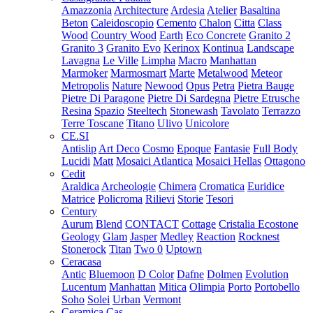
Amazzonia
Architecture
Ardesia
Atelier
Basaltina
Beton
Caleidoscopio
Cemento
Chalon
Citta
Class
Wood
Country Wood
Earth
Eco Concrete
Granito 2
Granito 3
Granito Evo
Kerinox
Kontinua
Landscape
Lavagna
Le Ville
Limpha
Macro
Manhattan
Marmoker
Marmosmart
Marte
Metalwood
Meteor
Metropolis
Nature
Newood
Opus
Petra
Pietra Bauge
Pietre Di Paragone
Pietre Di Sardegna
Pietre Etrusche
Resina
Spazio
Steeltech
Stonewash
Tavolato
Terrazzo
Terre Toscane
Titano
Ulivo
Unicolore
CE.SI
Antislip
Art Deco
Cosmo
Epoque
Fantasie
Full Body
Lucidi
Matt
Mosaici Atlantica
Mosaici Hellas
Ottagono
Cedit
Araldica
Archeologie
Chimera
Cromatica
Euridice
Matrice
Policroma
Rilievi
Storie
Tesori
Century
Aurum
Blend
CONTACT
Cottage
Cristalia
Ecostone
Geology
Glam
Jasper
Medley
Reaction
Rocknest
Stonerock
Titan
Two 0
Uptown
Ceracasa
Antic
Bluemoon
D Color
Dafne
Dolmen
Evolution
Lucentum
Manhattan
Mitica
Olimpia
Porto
Portobello
Soho
Solei
Urban
Vermont
Ceramica Cas