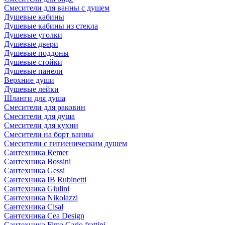
Смесители для ванны с душем
Душевые кабины
Душевые кабины из стекла
Душевые уголки
Душевые двери
Душевые поддоны
Душевые стойки
Душевые панели
Верхние души
Душевые лейки
Шланги для душа
Смесители для раковин
Смесители для душа
Смесители для кухни
Смесители на борт ванны
Смесители с гигиеническим душем
Сантехника Remer
Сантехника Bossini
Сантехника Gessi
Сантехника IB Rubinetti
Сантехника Giulini
Сантехника Nikolazzi
Сантехника Cisal
Сантехника Cea Design
Сантехника Fima Carlo frattini