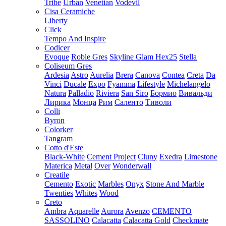
Tribe
Urban
Venetian
Vodevil
Cisa Ceramiche
Liberty
Click
Tempo And Inspire
Codicer
Evoque
Roble Gres
Skyline Glam Hex25
Stella
Coliseum Gres
Ardesia
Astro
Aurelia
Brera
Canova
Contea
Creta
Da
Vinci
Ducale
Expo
Fyamma
Lifestyle
Michelangelo
Natura
Palladio
Riviera
San Siro
Бормио
Вивальди
Лирика
Монца
Рим
Саленто
Тиволи
Colli
Byron
Colorker
Tangram
Cotto d'Este
Black-White
Cement Project
Cluny
Exedra
Limestone
Materica
Metal
Over
Wonderwall
Creatile
Cemento
Exotic
Marbles
Onyx
Stone And Marble
Twenties
Whites
Wood
Creto
Ambra
Aquarelle
Aurora
Avenzo
CEMENTO
SASSOLINO
Calacatta
Calacatta Gold
Checkmate