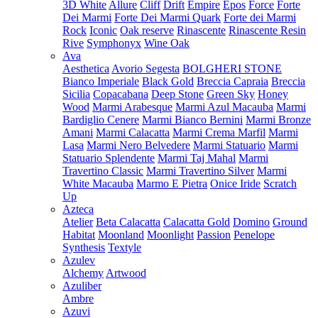
3D White
Allure
Cliff
Drift
Empire
Epos
Force
Forte
Dei Marmi
Forte Dei Marmi Quark
Forte dei Marmi
Rock
Iconic
Oak reserve
Rinascente
Rinascente Resin
Rive
Symphonyx
Wine Oak
Ava
Aesthetica
Avorio Segesta
BOLGHERI STONE
Bianco Imperiale
Black Gold
Breccia Capraia
Breccia
Sicilia
Copacabana
Deep Stone
Green Sky
Honey
Wood
Marmi Arabesque
Marmi Azul Macauba
Marmi
Bardiglio Cenere
Marmi Bianco Bernini
Marmi Bronze
Amani
Marmi Calacatta
Marmi Crema Marfil
Marmi
Lasa
Marmi Nero Belvedere
Marmi Statuario
Marmi
Statuario Splendente
Marmi Taj Mahal
Marmi
Travertino Classic
Marmi Travertino Silver
Marmi
White Macauba
Marmo E Pietra
Onice Iride
Scratch
Up
Azteca
Atelier
Beta Calacatta
Calacatta Gold
Domino
Ground
Habitat
Moonland
Moonlight
Passion
Penelope
Synthesis
Textyle
Azulev
Alchemy
Artwood
Azuliber
Ambre
Azuvi