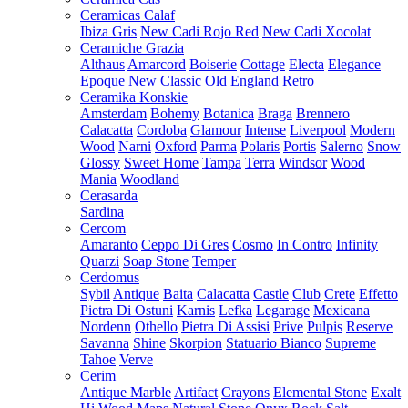
Ceramicas Calaf
Ibiza Gris
New Cadi Rojo Red
New Cadi Xocolat
Ceramiche Grazia
Althaus
Amarcord
Boiserie
Cottage
Electa
Elegance
Epoque
New Classic
Old England
Retro
Ceramika Konskie
Amsterdam
Bohemy
Botanica
Braga
Brennero
Calacatta
Cordoba
Glamour
Intense
Liverpool
Modern
Wood
Narni
Oxford
Parma
Polaris
Portis
Salerno
Snow
Glossy
Sweet Home
Tampa
Terra
Windsor
Wood
Mania
Woodland
Cerasarda
Sardina
Cercom
Amaranto
Ceppo Di Gres
Cosmo
In Contro
Infinity
Quarzi
Soap Stone
Temper
Cerdomus
Sybil
Antique
Baita
Calacatta
Castle
Club
Crete
Effetto
Pietra Di Ostuni
Karnis
Lefka
Legarage
Mexicana
Nordenn
Othello
Pietra Di Assisi
Prive
Pulpis
Reserve
Savanna
Shine
Skorpion
Statuario Bianco
Supreme
Tahoe
Verve
Cerim
Antique Marble
Artifact
Crayons
Elemental Stone
Exalt