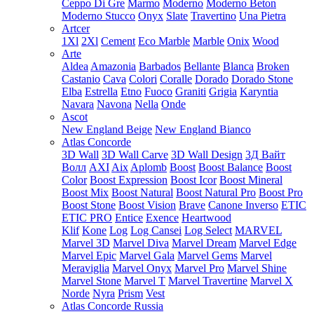
Ceppo Di Gre
Marmo
Moderno
Moderno Beton
Moderno Stucco
Onyx
Slate
Travertino
Una Pietra
Artcer
1Xl
2Xl
Cement
Eco Marble
Marble
Onix
Wood
Arte
Aldea
Amazonia
Barbados
Bellante
Blanca
Broken
Castanio
Cava
Colori
Coralle
Dorado
Dorado Stone
Elba
Estrella
Etno
Fuoco
Graniti
Grigia
Karyntia
Navara
Navona
Nella
Onde
Ascot
New England Beige
New England Bianco
Atlas Concorde
3D Wall
3D Wall Carve
3D Wall Design
3Д Вайт
Волл
AXI
Aix
Aplomb
Boost
Boost Balance
Boost
Color
Boost Expression
Boost Icor
Boost Mineral
Boost Mix
Boost Natural
Boost Natural Pro
Boost Pro
Boost Stone
Boost Vision
Brave
Canone Inverso
ETIC
ETIC PRO
Entice
Exence
Heartwood
Klif
Kone
Log
Log Cansei
Log Select
MARVEL
Marvel 3D
Marvel Diva
Marvel Dream
Marvel Edge
Marvel Epic
Marvel Gala
Marvel Gems
Marvel
Meraviglia
Marvel Onyx
Marvel Pro
Marvel Shine
Marvel Stone
Marvel T
Marvel Travertine
Marvel X
Norde
Nyra
Prism
Vest
Atlas Concorde Russia