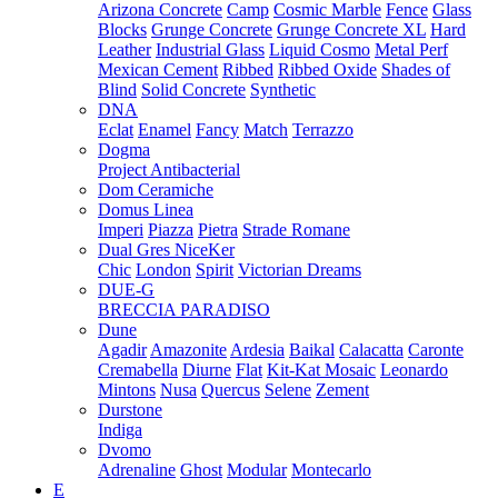
Arizona Concrete
Camp
Cosmic Marble
Fence
Glass
Blocks
Grunge Concrete
Grunge Concrete XL
Hard
Leather
Industrial Glass
Liquid Cosmo
Metal Perf
Mexican Cement
Ribbed
Ribbed Oxide
Shades of
Blind
Solid Concrete
Synthetic
DNA
Eclat
Enamel
Fancy
Match
Terrazzo
Dogma
Project Antibacterial
Dom Ceramiche
Domus Linea
Imperi
Piazza
Pietra
Strade Romane
Dual Gres NiceKer
Chic
London
Spirit
Victorian Dreams
DUE-G
BRECCIA PARADISO
Dune
Agadir
Amazonite
Ardesia
Baikal
Calacatta
Caronte
Cremabella
Diurne
Flat
Kit-Kat Mosaic
Leonardo
Mintons
Nusa
Quercus
Selene
Zement
Durstone
Indiga
Dvomo
Adrenaline
Ghost
Modular
Montecarlo
E