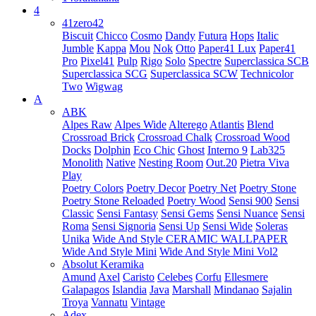
4
41zero42
Biscuit
Chicco
Cosmo
Dandy
Futura
Hops
Italic
Jumble
Kappa
Mou
Nok
Otto
Paper41 Lux
Paper41
Pro
Pixel41
Pulp
Rigo
Solo
Spectre
Superclassica SCB
Superclassica SCG
Superclassica SCW
Technicolor
Two
Wigwag
A
ABK
Alpes Raw
Alpes Wide
Alterego
Atlantis
Blend
Crossroad Brick
Crossroad Chalk
Crossroad Wood
Docks
Dolphin
Eco Chic
Ghost
Interno 9
Lab325
Monolith
Native
Nesting Room
Out.20
Pietra Viva
Play
Poetry Colors
Poetry Decor
Poetry Net
Poetry Stone
Poetry Stone Reloaded
Poetry Wood
Sensi 900
Sensi
Classic
Sensi Fantasy
Sensi Gems
Sensi Nuance
Sensi
Roma
Sensi Signoria
Sensi Up
Sensi Wide
Soleras
Unika
Wide And Style CERAMIC WALLPAPER
Wide And Style Mini
Wide And Style Mini Vol2
Absolut Keramika
Amund
Axel
Caristo
Celebes
Corfu
Ellesmere
Galapagos
Islandia
Java
Marshall
Mindanao
Sajalin
Troya
Vannatu
Vintage
Adex