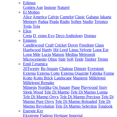
Edimax
Golden Age
Instone
Naturel
El Molino
Alice
America
Calvin
Camelot
Clasic
Gabana
Jakarta
Memory
Padua
Prada
Rialto
Soften
Studio
Terratzo
Tesla
Toja
Elios
Creta
D_esign Evo
Deco Anthology
Domus
Emigres
Candlewood
Craft
Cricket
Dover
Freedom
Glass
Hardwood
Hardy
Hit
Leed
Linus Velvete
Long Ext
Long Mde
Lucia
Maison
Medina
Metropoli
Microcemento
Olmo
Slab
Soft
Teide
Timber
Trento
Emil Ceramica
20Twenty
Be-Square
Chateau
Dimore
Everstone
Externa
Externa Cotto
Externa Quarzite
Fabrika
Forme
Kotto
Kotto Brick
Landscape
Mapierre
Millelegni
Millelegni Remake
Mimesis
Nordika
On Square
Piase
Playwood
Sixty
Sleek Wood
Tele Di Marmo
Tele Di Marmo Lumia
Tele Di Marmo Onyx
Tele Di Marmo Precious
Tele Di
Marmo Pure Onyx
Tele Di Marmo Reloaded
Tele Di
Marmo Revolution
Tele Di Marmo Selection
Totalook
Energie Ker
Ekxtreme
Flatiron
Heritage
Imperial