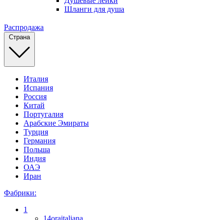
Душевые лейки
Шланги для душа
Распродажа
Страна
Италия
Испания
Россия
Китай
Португалия
Арабские Эмираты
Турция
Германия
Польша
Индия
ОАЭ
Иран
Фабрики:
1
14oraitaliana