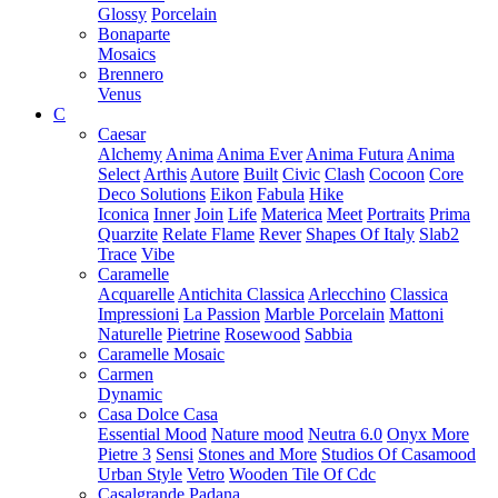
Glossy
Porcelain
Bonaparte
Mosaics
Brennero
Venus
C
Caesar
Alchemy
Anima
Anima Ever
Anima Futura
Anima
Select
Arthis
Autore
Built
Civic
Clash
Cocoon
Core
Deco Solutions
Eikon
Fabula
Hike
Iconica
Inner
Join
Life
Materica
Meet
Portraits
Prima
Quarzite
Relate Flame
Rever
Shapes Of Italy
Slab2
Trace
Vibe
Caramelle
Acquarelle
Antichita Classica
Arlecchino
Classica
Impressioni
La Passion
Marble Porcelain
Mattoni
Naturelle
Pietrine
Rosewood
Sabbia
Caramelle Mosaic
Carmen
Dynamic
Casa Dolce Casa
Essential Mood
Nature mood
Neutra 6.0
Onyx More
Pietre 3
Sensi
Stones and More
Studios Of Casamood
Urban Style
Vetro
Wooden Tile Of Cdc
Casalgrande Padana