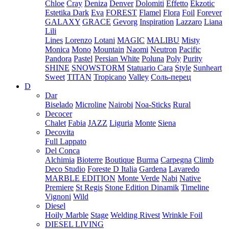
Chloe
Cray
Deniza
Denver
Dolomiti
Effetto
Ekzotic
Estetika Dark
Eva
FOREST
Flamel
Flora
Foil
Forever
GALAXY
GRACE
Gevorg
Inspiration
Lazzaro
Liana
Lili
Lines
Lorenzo
Lotani
MAGIC
MALIBU
Misty
Monica
Mono
Mountain
Naomi
Neutron
Pacific
Pandora
Pastel
Persian White
Poluna
Poly
Purity
SHINE
SNOWSTORM
Statuario Cara
Style
Sunheart
Sweet
TITAN
Tropicano
Valley
Соль-перец
D
Dar
Biselado
Microline
Nairobi
Noa-Sticks
Rural
Decocer
Chalet
Fabia
JAZZ
Liguria
Monte
Siena
Decovita
Full Lappato
Del Conca
Alchimia
Bioterre
Boutique
Burma
Carpegna
Climb
Deco Studio
Foreste D Italia
Gardena
Lavaredo
MARBLE EDITION
Monte Verde
Nabi
Native
Premiere
St Regis
Stone Edition Dinamik
Timeline
Vignoni
Wild
Diesel
Hoily Marble
Stage
Welding Rivest
Wrinkle Foil
DIESEL LIVING