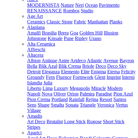
MODERNISTA
Nature
Neri
Ocean
Pavimento
RENAISSANCE
Rombos
Studio
Age Art
Ceramics
Classic Stone
Fabric
Manhattan
Planks
Alaplana
Amalfi
Brasilia
Brera
Goa
Golden Hill
Illusion
Johnstone
Kinsale
Pune
Ripley
Urano
Alta Ceramica
Affreschi
Altacera
Albion
Antique
Antre
Artdeco
Atlantic
Avenue
Bayron
Bella
Blik Azul
Blik Crema
Briole
Deco
Deco Sky
Detroit
Eleganza
Elemento
Elite
Enigma
Eterna
Felicity
Groundy
Fern
Fluence
Formwork
Glent
Imprint
Interni
Islandia
Julia
Liberto
Lima
Luxury
Megapolis
Miracle
Modern
Napoli
Nova
Oliver
Orion
Palmira
Paradise
Pion Azul
Pion Crema
Portland
Rainfall
Rejina
Resort
Santos
Sens
Shape
Smalta
Sonata
Triangle
Veronica
Vertus
Village
Amadis
Art Deco
Brutalist
Long Stick
Rugose
Short Stick
Stripes
Aparici