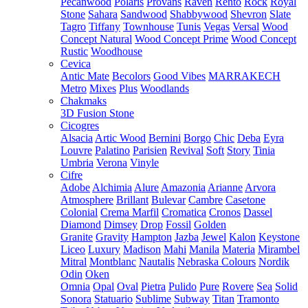
Pecanwood
Polaris
Provans
Raven
Rento
Rock
Royal
Stone
Sahara
Sandwood
Shabbywood
Shevron
Slate
Tagro
Tiffany
Townhouse
Tunis
Vegas
Versal
Wood
Concept Natural
Wood Concept Prime
Wood Concept
Rustic
Woodhouse
Cevica
Antic Mate
Becolors
Good Vibes
MARRAKECH
Metro
Mixes
Plus
Woodlands
Chakmaks
3D Fusion Stone
Cicogres
Alsacia
Artic Wood
Bernini
Borgo
Chic
Deba
Eyra
Louvre
Palatino
Parisien
Revival
Soft
Story
Tinia
Umbria
Verona
Vinyle
Cifre
Adobe
Alchimia
Alure
Amazonia
Arianne
Arvora
Atmosphere
Brillant
Bulevar
Cambre
Casetone
Colonial
Crema Marfil
Cromatica
Cronos
Dassel
Diamond
Dimsey
Drop
Fossil
Golden
Granite
Gravity
Hampton
Jazba
Jewel
Kalon
Keystone
Liceo
Luxury
Madison
Mahi
Manila
Materia
Mirambel
Mitral
Montblanc
Nautalis
Nebraska Colours
Nordik
Odin
Oken
Omnia
Opal
Oval
Pietra
Pulido
Pure
Rovere
Sea
Solid
Sonora
Statuario
Sublime
Subway
Titan
Tramonto