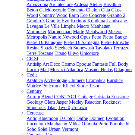
Amazzonia
Architecture
Ardesia
Atelier
Basaltina
Beton
Caleidoscopio
Cemento
Chalon
Citta
Class
Wood
Country Wood
Earth
Eco Concrete
Granito 2
Granito 3
Granito Evo
Kerinox
Kontinua
Landscape
Lavagna
Le Ville
Limpha
Macro
Manhattan
Marmoker
Marmosmart
Marte
Metalwood
Meteor
Metropolis
Nature
Newood
Opus
Petra
Pietra Bauge
Pietre Di Paragone
Pietre Di Sardegna
Pietre Etrusche
Resina
Spazio
Steeltech
Stonewash
Tavolato
Terrazzo
Terre Toscane
Titano
Ulivo
Unicolore
CE.SI
Antislip
Art Deco
Cosmo
Epoque
Fantasie
Full Body
Lucidi
Matt
Mosaici Atlantica
Mosaici Hellas
Ottagono
Cedit
Araldica
Archeologie
Chimera
Cromatica
Euridice
Matrice
Policroma
Rilievi
Storie
Tesori
Century
Aurum
Blend
CONTACT
Cottage
Cristalia
Ecostone
Geology
Glam
Jasper
Medley
Reaction
Rocknest
Stonerock
Titan
Two 0
Uptown
Ceracasa
Antic
Bluemoon
D Color
Dafne
Dolmen
Evolution
Lucentum
Manhattan
Mitica
Olimpia
Porto
Portobello
Soho
Solei
Urban
Vermont
Ceramica Cas