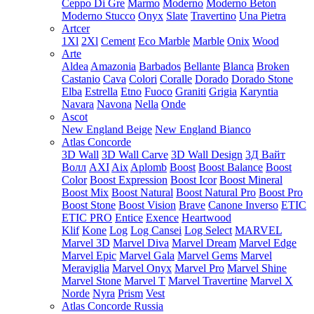
Ceppo Di Gre
Marmo
Moderno
Moderno Beton
Moderno Stucco
Onyx
Slate
Travertino
Una Pietra
Artcer
1Xl
2Xl
Cement
Eco Marble
Marble
Onix
Wood
Arte
Aldea
Amazonia
Barbados
Bellante
Blanca
Broken
Castanio
Cava
Colori
Coralle
Dorado
Dorado Stone
Elba
Estrella
Etno
Fuoco
Graniti
Grigia
Karyntia
Navara
Navona
Nella
Onde
Ascot
New England Beige
New England Bianco
Atlas Concorde
3D Wall
3D Wall Carve
3D Wall Design
3Д Вайт
Волл
AXI
Aix
Aplomb
Boost
Boost Balance
Boost
Color
Boost Expression
Boost Icor
Boost Mineral
Boost Mix
Boost Natural
Boost Natural Pro
Boost Pro
Boost Stone
Boost Vision
Brave
Canone Inverso
ETIC
ETIC PRO
Entice
Exence
Heartwood
Klif
Kone
Log
Log Cansei
Log Select
MARVEL
Marvel 3D
Marvel Diva
Marvel Dream
Marvel Edge
Marvel Epic
Marvel Gala
Marvel Gems
Marvel
Meraviglia
Marvel Onyx
Marvel Pro
Marvel Shine
Marvel Stone
Marvel T
Marvel Travertine
Marvel X
Norde
Nyra
Prism
Vest
Atlas Concorde Russia