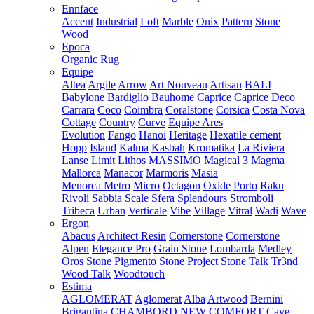
Ennface
Accent
Industrial
Loft
Marble
Onix
Pattern
Stone
Wood
Epoca
Organic Rug
Equipe
Altea
Argile
Arrow
Art Nouveau
Artisan
BALI
Babylone
Bardiglio
Bauhome
Caprice
Caprice Deco
Carrara
Coco
Coimbra
Coralstone
Corsica
Costa Nova
Cottage
Country
Curve
Equipe Ares
Evolution
Fango
Hanoi
Heritage
Hexatile cement
Hopp
Island
Kalma
Kasbah
Kromatika
La Riviera
Lanse
Limit
Lithos
MASSIMO
Magical 3
Magma
Mallorca
Manacor
Marmoris
Masia
Menorca
Metro
Micro
Octagon
Oxide
Porto
Raku
Rivoli
Sabbia
Scale
Sfera
Splendours
Stromboli
Tribeca
Urban
Verticale
Vibe
Village
Vitral
Wadi
Wave
Ergon
Abacus
Architect Resin
Cornerstone
Cornerstone
Alpen
Elegance Pro
Grain Stone
Lombarda
Medley
Oros Stone
Pigmento
Stone Project
Stone Talk
Tr3nd
Wood Talk
Woodtouch
Estima
AGLOMERAT
Aglomerat
Alba
Artwood
Bernini
Brigantina
CHAMBORD NEW
COMFORT
Cave