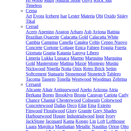
Hi Wood
Maps
Natural Stone
Onyx
Rock Salt
Timeless
Cerpa
Art
Evora
Iceberg
Isar
Lester
Materia
Obi
Oxido
Sisley
Tikal
Cerrad
Acero
Apenino
Aragon
Arbaro
Ash
Aviona
Batista
Brazilian Quarzite
Calacatta Gold
Calacatta White
Cambia
Campina
Canella
Catalea
Celtis
Ceppo Nuovo
Concrete
Cortone
Cottage
Epica
Fabien
Foggia
Fuerta
Giornata
Grapia
Katania
Laroya
Libero
Limeria
Lukka
Lussaca
Marmo
Marquina
Marquina
Gold
Masterstone
Mattina
Maxie
Montego
Mustiq
Nickwood
Nigella
Notta
Onix
Retro Brick
Setim
Softcement
Statuario
Stonemood
Stonetech
Tablero
Tacoma
Tassero
Tonella
Westwood
Woodmax
Zebrina
Cersanit
Alicante
Altair
Antiquewood
Apeks
Arizona
Atria
Berkana
Borgo
Brooklyn
Brosta
Caravan
Cariota
Carly
Chance
Chantal
Chesterwood
Coliseum
Colorwood
Concretewood
Dallas
Deco
Eilat
Etna
Exterio
Finwood
Floralwood
Glory
Granite
Grey Shades
Harbourwood
Hugge
Industrialwood
Ingir
Ivory
JackStone
Jacquard
Kama
Kongo
Lin
Loft
Lofthouse
Luara
Majolica
Manhattan
Metallic
Nautilus
Orion
Otto