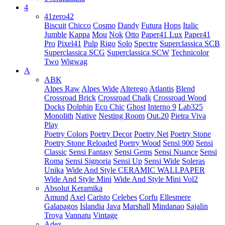
4
41zero42
Biscuit
Chicco
Cosmo
Dandy
Futura
Hops
Italic
Jumble
Kappa
Mou
Nok
Otto
Paper41 Lux
Paper41
Pro
Pixel41
Pulp
Rigo
Solo
Spectre
Superclassica SCB
Superclassica SCG
Superclassica SCW
Technicolor
Two
Wigwag
A
ABK
Alpes Raw
Alpes Wide
Alterego
Atlantis
Blend
Crossroad Brick
Crossroad Chalk
Crossroad Wood
Docks
Dolphin
Eco Chic
Ghost
Interno 9
Lab325
Monolith
Native
Nesting Room
Out.20
Pietra Viva
Play
Poetry Colors
Poetry Decor
Poetry Net
Poetry Stone
Poetry Stone Reloaded
Poetry Wood
Sensi 900
Sensi
Classic
Sensi Fantasy
Sensi Gems
Sensi Nuance
Sensi
Roma
Sensi Signoria
Sensi Up
Sensi Wide
Soleras
Unika
Wide And Style CERAMIC WALLPAPER
Wide And Style Mini
Wide And Style Mini Vol2
Absolut Keramika
Amund
Axel
Caristo
Celebes
Corfu
Ellesmere
Galapagos
Islandia
Java
Marshall
Mindanao
Sajalin
Troya
Vannatu
Vintage
Adex