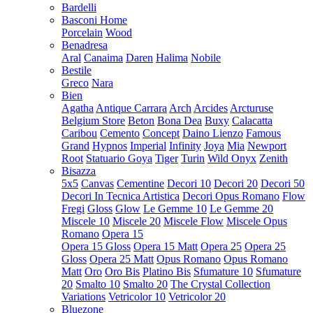
Bardelli
Basconi Home
Porcelain
Wood
Benadresa
Aral
Canaima
Daren
Halima
Nobile
Bestile
Greco
Nara
Bien
Agatha
Antique Carrara
Arch
Arcides
Arcturuse
Belgium Store
Beton
Bona Dea
Buxy
Calacatta
Caribou
Cemento
Concept
Daino Lienzo
Famous
Grand
Hypnos
Imperial
Infinity
Joya
Mia
Newport
Root
Statuario Goya
Tiger
Turin
Wild Onyx
Zenith
Bisazza
5x5
Canvas
Cementine
Decori 10
Decori 20
Decori 50
Decori In Tecnica Artistica
Decori Opus Romano
Flow
Fregi
Gloss
Glow
Le Gemme 10
Le Gemme 20
Miscele 10
Miscele 20
Miscele Flow
Miscele Opus
Romano
Opera 15
Opera 15 Gloss
Opera 15 Matt
Opera 25
Opera 25
Gloss
Opera 25 Matt
Opus Romano
Opus Romano
Matt
Oro
Oro Bis
Platino Bis
Sfumature 10
Sfumature
20
Smalto 10
Smalto 20
The Crystal Collection
Variations
Vetricolor 10
Vetricolor 20
Bluezone