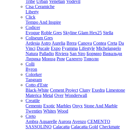
Tribe
Urban
Venetian
Vodevil
Cisa Ceramiche
Liberty
Click
Tempo And Inspire
Codicer
Evoque
Roble Gres
Skyline Glam Hex25
Stella
Coliseum Gres
Ardesia
Astro
Aurelia
Brera
Canova
Contea
Creta
Da
Vinci
Ducale
Expo
Fyamma
Lifestyle
Michelangelo
Natura
Palladio
Riviera
San Siro
Бормио
Вивальди
Лирика
Монца
Рим
Саленто
Тиволи
Colli
Byron
Colorker
Tangram
Cotto d'Este
Black-White
Cement Project
Cluny
Exedra
Limestone
Materica
Metal
Over
Wonderwall
Creatile
Cemento
Exotic
Marbles
Onyx
Stone And Marble
Twenties
Whites
Wood
Creto
Ambra
Aquarelle
Aurora
Avenzo
CEMENTO
SASSOLINO
Calacatta
Calacatta Gold
Checkmate