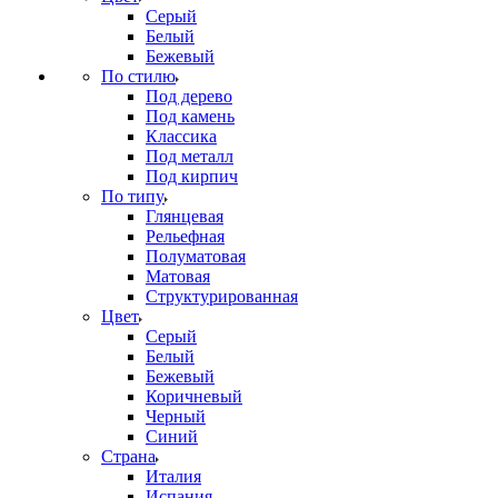
Серый
Белый
Бежевый
По стилю
Под дерево
Под камень
Классика
Под металл
Под кирпич
По типу
Глянцевая
Рельефная
Полуматовая
Матовая
Структурированная
Цвет
Серый
Белый
Бежевый
Коричневый
Черный
Синий
Страна
Италия
Испания