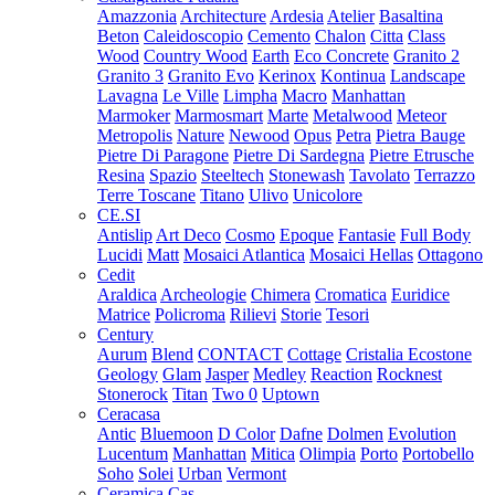
Amazzonia
Architecture
Ardesia
Atelier
Basaltina
Beton
Caleidoscopio
Cemento
Chalon
Citta
Class
Wood
Country Wood
Earth
Eco Concrete
Granito 2
Granito 3
Granito Evo
Kerinox
Kontinua
Landscape
Lavagna
Le Ville
Limpha
Macro
Manhattan
Marmoker
Marmosmart
Marte
Metalwood
Meteor
Metropolis
Nature
Newood
Opus
Petra
Pietra Bauge
Pietre Di Paragone
Pietre Di Sardegna
Pietre Etrusche
Resina
Spazio
Steeltech
Stonewash
Tavolato
Terrazzo
Terre Toscane
Titano
Ulivo
Unicolore
CE.SI
Antislip
Art Deco
Cosmo
Epoque
Fantasie
Full Body
Lucidi
Matt
Mosaici Atlantica
Mosaici Hellas
Ottagono
Cedit
Araldica
Archeologie
Chimera
Cromatica
Euridice
Matrice
Policroma
Rilievi
Storie
Tesori
Century
Aurum
Blend
CONTACT
Cottage
Cristalia
Ecostone
Geology
Glam
Jasper
Medley
Reaction
Rocknest
Stonerock
Titan
Two 0
Uptown
Ceracasa
Antic
Bluemoon
D Color
Dafne
Dolmen
Evolution
Lucentum
Manhattan
Mitica
Olimpia
Porto
Portobello
Soho
Solei
Urban
Vermont
Ceramica Cas