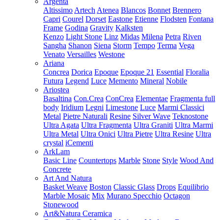
Argenta
Altissimo
Artech
Atenea
Blancos
Bonnet
Brennero
Capri
Courel
Dorset
Eastone
Etienne
Flodsten
Fontana
Frame
Godina
Gravity
Kalksten
Kenzo
Light Stone
Linz
Midas
Milena
Petra
Riven
Sangha
Shanon
Siena
Storm
Tempo
Terma
Vega
Venato
Versailles
Westone
Ariana
Concrea
Dorica
Epoque
Epoque 21
Essential
Floralia
Futura
Legend
Luce
Memento
Mineral
Nobile
Ariostea
Basaltina
Con.Crea
ConCrea
Elementae
Fragmenta full
body
Iridium
Legni
Limestone
Luce
Marmi Classici
Metal
Pietre Naturali
Resine
Silver Wave
Teknostone
Ultra Agata
Ultra Fragmenta
Ultra Graniti
Ultra Marmi
Ultra Metal
Ultra Onici
Ultra Pietre
Ultra Resine
Ultra
crystal
iCementi
ArkLam
Basic Line
Countertops
Marble
Stone
Style
Wood And
Concrete
Art And Natura
Basket Weave
Boston
Classic Glass
Drops
Equilibrio
Marble Mosaic
Mix
Murano Specchio
Octagon
Stonewood
Art&Natura Ceramica