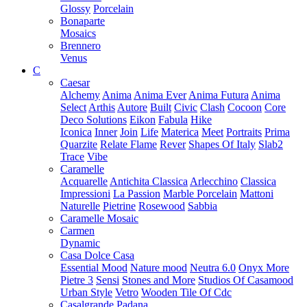
Glossy
Porcelain
Bonaparte
Mosaics
Brennero
Venus
C
Caesar
Alchemy
Anima
Anima Ever
Anima Futura
Anima
Select
Arthis
Autore
Built
Civic
Clash
Cocoon
Core
Deco Solutions
Eikon
Fabula
Hike
Iconica
Inner
Join
Life
Materica
Meet
Portraits
Prima
Quarzite
Relate Flame
Rever
Shapes Of Italy
Slab2
Trace
Vibe
Caramelle
Acquarelle
Antichita Classica
Arlecchino
Classica
Impressioni
La Passion
Marble Porcelain
Mattoni
Naturelle
Pietrine
Rosewood
Sabbia
Caramelle Mosaic
Carmen
Dynamic
Casa Dolce Casa
Essential Mood
Nature mood
Neutra 6.0
Onyx More
Pietre 3
Sensi
Stones and More
Studios Of Casamood
Urban Style
Vetro
Wooden Tile Of Cdc
Casalgrande Padana