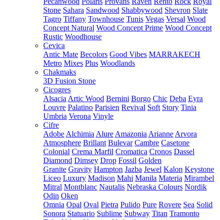
Pecanwood
Polaris
Provans
Raven
Rento
Rock
Royal
Stone
Sahara
Sandwood
Shabbywood
Shevron
Slate
Tagro
Tiffany
Townhouse
Tunis
Vegas
Versal
Wood
Concept Natural
Wood Concept Prime
Wood Concept
Rustic
Woodhouse
Cevica
Antic Mate
Becolors
Good Vibes
MARRAKECH
Metro
Mixes
Plus
Woodlands
Chakmaks
3D Fusion Stone
Cicogres
Alsacia
Artic Wood
Bernini
Borgo
Chic
Deba
Eyra
Louvre
Palatino
Parisien
Revival
Soft
Story
Tinia
Umbria
Verona
Vinyle
Cifre
Adobe
Alchimia
Alure
Amazonia
Arianne
Arvora
Atmosphere
Brillant
Bulevar
Cambre
Casetone
Colonial
Crema Marfil
Cromatica
Cronos
Dassel
Diamond
Dimsey
Drop
Fossil
Golden
Granite
Gravity
Hampton
Jazba
Jewel
Kalon
Keystone
Liceo
Luxury
Madison
Mahi
Manila
Materia
Mirambel
Mitral
Montblanc
Nautalis
Nebraska Colours
Nordik
Odin
Oken
Omnia
Opal
Oval
Pietra
Pulido
Pure
Rovere
Sea
Solid
Sonora
Statuario
Sublime
Subway
Titan
Tramonto