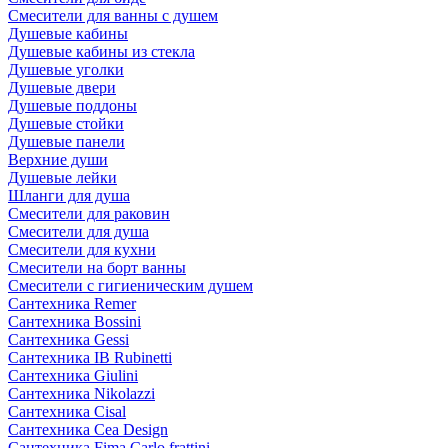
Смесители для ванны с душем
Душевые кабины
Душевые кабины из стекла
Душевые уголки
Душевые двери
Душевые поддоны
Душевые стойки
Душевые панели
Верхние души
Душевые лейки
Шланги для душа
Смесители для раковин
Смесители для душа
Смесители для кухни
Смесители на борт ванны
Смесители с гигиеническим душем
Сантехника Remer
Сантехника Bossini
Сантехника Gessi
Сантехника IB Rubinetti
Сантехника Giulini
Сантехника Nikolazzi
Сантехника Cisal
Сантехника Cea Design
Сантехника Fima Carlo frattini