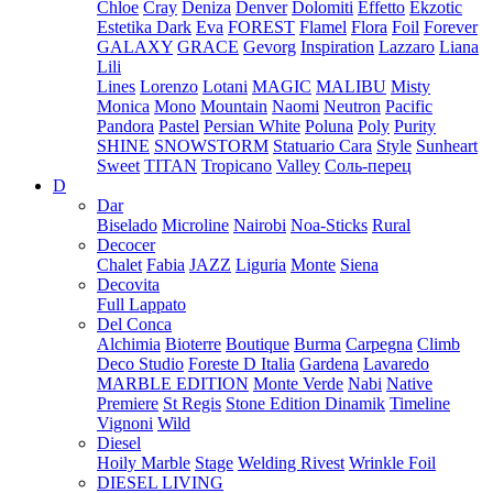
Chloe
Cray
Deniza
Denver
Dolomiti
Effetto
Ekzotic
Estetika Dark
Eva
FOREST
Flamel
Flora
Foil
Forever
GALAXY
GRACE
Gevorg
Inspiration
Lazzaro
Liana
Lili
Lines
Lorenzo
Lotani
MAGIC
MALIBU
Misty
Monica
Mono
Mountain
Naomi
Neutron
Pacific
Pandora
Pastel
Persian White
Poluna
Poly
Purity
SHINE
SNOWSTORM
Statuario Cara
Style
Sunheart
Sweet
TITAN
Tropicano
Valley
Соль-перец
D
Dar
Biselado
Microline
Nairobi
Noa-Sticks
Rural
Decocer
Chalet
Fabia
JAZZ
Liguria
Monte
Siena
Decovita
Full Lappato
Del Conca
Alchimia
Bioterre
Boutique
Burma
Carpegna
Climb
Deco Studio
Foreste D Italia
Gardena
Lavaredo
MARBLE EDITION
Monte Verde
Nabi
Native
Premiere
St Regis
Stone Edition Dinamik
Timeline
Vignoni
Wild
Diesel
Hoily Marble
Stage
Welding Rivest
Wrinkle Foil
DIESEL LIVING