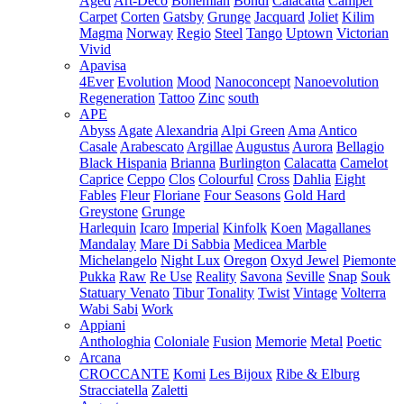
Aged
Art-Deco
Bohemian
Bondi
Calacatta
Camper
Carpet
Corten
Gatsby
Grunge
Jacquard
Joliet
Kilim
Magma
Norway
Regio
Steel
Tango
Uptown
Victorian
Vivid
Apavisa
4Ever
Evolution
Mood
Nanoconcept
Nanoevolution
Regeneration
Tattoo
Zinc
south
APE
Abyss
Agate
Alexandria
Alpi Green
Ama
Antico
Casale
Arabescato
Argillae
Augustus
Aurora
Bellagio
Black Hispania
Brianna
Burlington
Calacatta
Camelot
Caprice
Ceppo
Clos
Colourful
Cross
Dahlia
Eight
Fables
Fleur
Floriane
Four Seasons
Gold Hard
Greystone
Grunge
Harlequin
Icaro
Imperial
Kinfolk
Koen
Magallanes
Mandalay
Mare Di Sabbia
Medicea Marble
Michelangelo
Night Lux
Oregon
Oxyd Jewel
Piemonte
Pukka
Raw
Re Use
Reality
Savona
Seville
Snap
Souk
Statuary Venato
Tibur
Tonality
Twist
Vintage
Volterra
Wabi Sabi
Work
Appiani
Anthologhia
Coloniale
Fusion
Memorie
Metal
Poetic
Arcana
CROCCANTE
Komi
Les Bijoux
Ribe & Elburg
Stracciatella
Zaletti