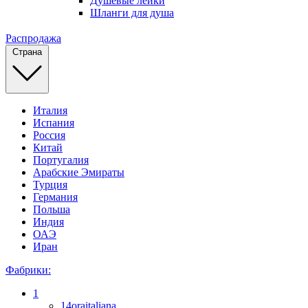
Душевые лейки
Шланги для душа
Распродажа
Страна
Италия
Испания
Россия
Китай
Португалия
Арабские Эмираты
Турция
Германия
Польша
Индия
ОАЭ
Иран
Фабрики:
1
14oraitaliana