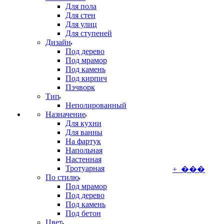
Для пола
Для стен
Для улиц
Для ступеней
Дизайн
Под дерево
Под мрамор
Под камень
Под кирпич
Пэчворк
Тип
Неполированный
Назначение
Для кухни
Для ванны
На фартук
Напольная
Настенная
Тротуарная
+ ���
По стилю
Под мрамор
Под дерево
Под камень
Под бетон
Цвет