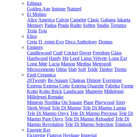
Edimax
Golden Age
Instone
Naturel
El Molino
Alice
America
Calvin
Camelot
Clasic
Gabana
Jakarta
Memory
Padua
Prada
Rialto
Soften
Studio
Terratzo
Tesla
Toja
Elios
Creta
D_esign Evo
Deco Anthology
Domus
Emigres
Candlewood
Craft
Cricket
Dover
Freedom
Glass
Hardwood
Hardy
Hit
Leed
Linus Velvete
Long Ext
Long Mde
Lucia
Maison
Medina
Metropoli
Microcemento
Olmo
Slab
Soft
Teide
Timber
Trento
Emil Ceramica
20Twenty
Be-Square
Chateau
Dimore
Everstone
Externa
Externa Cotto
Externa Quarzite
Fabrika
Forme
Kotto
Kotto Brick
Landscape
Mapierre
Millelegni
Millelegni Remake
Mimesis
Nordika
On Square
Piase
Playwood
Sixty
Sleek Wood
Tele Di Marmo
Tele Di Marmo Lumia
Tele Di Marmo Onyx
Tele Di Marmo Precious
Tele Di
Marmo Pure Onyx
Tele Di Marmo Reloaded
Tele Di
Marmo Revolution
Tele Di Marmo Selection
Totalook
Energie Ker
Ekxtreme
Flatiron
Heritage
Imperial