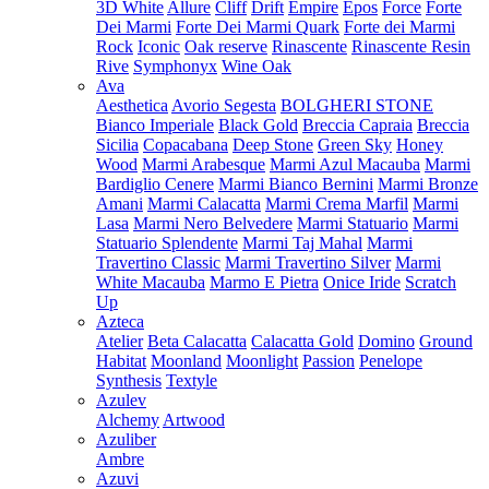
3D White
Allure
Cliff
Drift
Empire
Epos
Force
Forte
Dei Marmi
Forte Dei Marmi Quark
Forte dei Marmi
Rock
Iconic
Oak reserve
Rinascente
Rinascente Resin
Rive
Symphonyx
Wine Oak
Ava
Aesthetica
Avorio Segesta
BOLGHERI STONE
Bianco Imperiale
Black Gold
Breccia Capraia
Breccia
Sicilia
Copacabana
Deep Stone
Green Sky
Honey
Wood
Marmi Arabesque
Marmi Azul Macauba
Marmi
Bardiglio Cenere
Marmi Bianco Bernini
Marmi Bronze
Amani
Marmi Calacatta
Marmi Crema Marfil
Marmi
Lasa
Marmi Nero Belvedere
Marmi Statuario
Marmi
Statuario Splendente
Marmi Taj Mahal
Marmi
Travertino Classic
Marmi Travertino Silver
Marmi
White Macauba
Marmo E Pietra
Onice Iride
Scratch
Up
Azteca
Atelier
Beta Calacatta
Calacatta Gold
Domino
Ground
Habitat
Moonland
Moonlight
Passion
Penelope
Synthesis
Textyle
Azulev
Alchemy
Artwood
Azuliber
Ambre
Azuvi