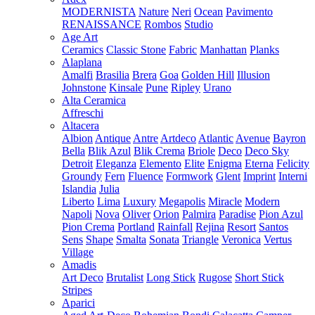
MODERNISTA
Nature
Neri
Ocean
Pavimento
RENAISSANCE
Rombos
Studio
Age Art
Ceramics
Classic Stone
Fabric
Manhattan
Planks
Alaplana
Amalfi
Brasilia
Brera
Goa
Golden Hill
Illusion
Johnstone
Kinsale
Pune
Ripley
Urano
Alta Ceramica
Affreschi
Altacera
Albion
Antique
Antre
Artdeco
Atlantic
Avenue
Bayron
Bella
Blik Azul
Blik Crema
Briole
Deco
Deco Sky
Detroit
Eleganza
Elemento
Elite
Enigma
Eterna
Felicity
Groundy
Fern
Fluence
Formwork
Glent
Imprint
Interni
Islandia
Julia
Liberto
Lima
Luxury
Megapolis
Miracle
Modern
Napoli
Nova
Oliver
Orion
Palmira
Paradise
Pion Azul
Pion Crema
Portland
Rainfall
Rejina
Resort
Santos
Sens
Shape
Smalta
Sonata
Triangle
Veronica
Vertus
Village
Amadis
Art Deco
Brutalist
Long Stick
Rugose
Short Stick
Stripes
Aparici