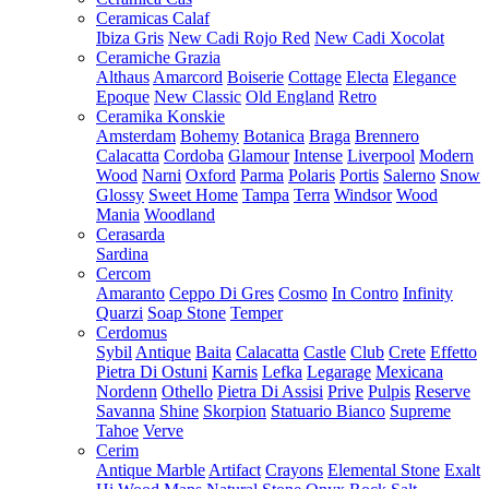
Ceramicas Calaf
Ibiza Gris
New Cadi Rojo Red
New Cadi Xocolat
Ceramiche Grazia
Althaus
Amarcord
Boiserie
Cottage
Electa
Elegance
Epoque
New Classic
Old England
Retro
Ceramika Konskie
Amsterdam
Bohemy
Botanica
Braga
Brennero
Calacatta
Cordoba
Glamour
Intense
Liverpool
Modern
Wood
Narni
Oxford
Parma
Polaris
Portis
Salerno
Snow
Glossy
Sweet Home
Tampa
Terra
Windsor
Wood
Mania
Woodland
Cerasarda
Sardina
Cercom
Amaranto
Ceppo Di Gres
Cosmo
In Contro
Infinity
Quarzi
Soap Stone
Temper
Cerdomus
Sybil
Antique
Baita
Calacatta
Castle
Club
Crete
Effetto
Pietra Di Ostuni
Karnis
Lefka
Legarage
Mexicana
Nordenn
Othello
Pietra Di Assisi
Prive
Pulpis
Reserve
Savanna
Shine
Skorpion
Statuario Bianco
Supreme
Tahoe
Verve
Cerim
Antique Marble
Artifact
Crayons
Elemental Stone
Exalt