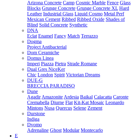
Arizona Concrete
Camp
Cosmic Marble
Fence
Glass
Blocks
Grunge Concrete
Grunge Concrete XL
Hard
Leather
Industrial Glass
Liquid Cosmo
Metal Perf
Mexican Cement
Ribbed
Ribbed Oxide
Shades of
Blind
Solid Concrete
Synthetic
DNA
Eclat
Enamel
Fancy
Match
Terrazzo
Dogma
Project Antibacterial
Dom Ceramiche
Domus Linea
Imperi
Piazza
Pietra
Strade Romane
Dual Gres NiceKer
Chic
London
Spirit
Victorian Dreams
DUE-G
BRECCIA PARADISO
Dune
Agadir
Amazonite
Ardesia
Baikal
Calacatta
Caronte
Cremabella
Diurne
Flat
Kit-Kat Mosaic
Leonardo
Mintons
Nusa
Quercus
Selene
Zement
Durstone
Indiga
Dvomo
Adrenaline
Ghost
Modular
Montecarlo
E