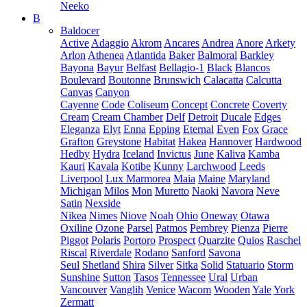
Neeko
B
Baldocer
Active
Adaggio
Akrom
Ancares
Andrea
Anore
Arkety
Arlon
Athenea
Atlantida
Baker
Balmoral
Barkley
Bayona
Bayur
Belfast
Bellagio-1
Black
Blancos
Boulevard
Boutonne
Brunswich
Calacatta
Calcutta
Canvas
Canyon
Cayenne
Code
Coliseum
Concept
Concrete
Coverty
Cream
Cream Chamber
Delf
Detroit
Ducale
Edges
Eleganza
Elyt
Enna
Epping
Eternal
Even
Fox
Grace
Grafton
Greystone
Habitat
Hakea
Hannover
Hardwood
Hedby
Hydra
Iceland
Invictus
June
Kaliva
Kamba
Kauri
Kavala
Kotibe
Kunny
Larchwood
Leeds
Liverpool
Lux Marmorea
Maia
Maine
Maryland
Michigan
Milos
Mon
Muretto
Naoki
Navora
Neve
Satin
Nexside
Nikea
Nimes
Niove
Noah
Ohio
Oneway
Otawa
Oxiline
Ozone
Parsel
Patmos
Pembrey
Pienza
Pierre
Piggot
Polaris
Portoro
Prospect
Quarzite
Quios
Raschel
Riscal
Riverdale
Rodano
Sanford
Savona
Seul
Shetland
Shira
Silver
Sitka
Solid
Statuario
Storm
Sunshine
Sutton
Tasos
Tennessee
Ural
Urban
Vancouver
Vanglih
Venice
Wacom
Wooden
Yale
York
Zermatt