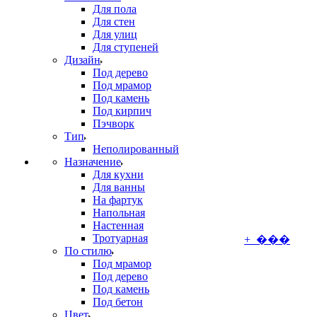
Для пола
Для стен
Для улиц
Для ступеней
Дизайн
Под дерево
Под мрамор
Под камень
Под кирпич
Пэчворк
Тип
Неполированный
Назначение
Для кухни
Для ванны
На фартук
Напольная
Настенная
Тротуарная
+ ���
По стилю
Под мрамор
Под дерево
Под камень
Под бетон
Цвет