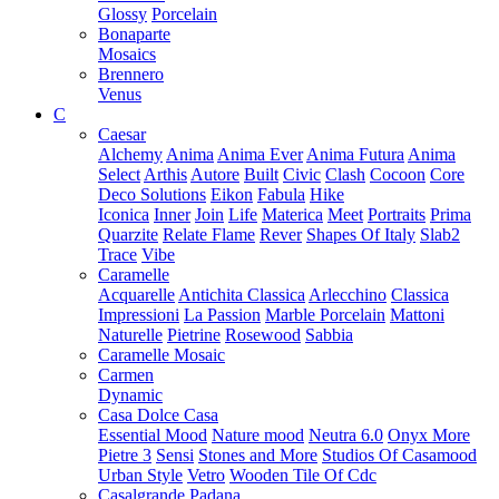
Glossy
Porcelain
Bonaparte
Mosaics
Brennero
Venus
C
Caesar
Alchemy
Anima
Anima Ever
Anima Futura
Anima
Select
Arthis
Autore
Built
Civic
Clash
Cocoon
Core
Deco Solutions
Eikon
Fabula
Hike
Iconica
Inner
Join
Life
Materica
Meet
Portraits
Prima
Quarzite
Relate Flame
Rever
Shapes Of Italy
Slab2
Trace
Vibe
Caramelle
Acquarelle
Antichita Classica
Arlecchino
Classica
Impressioni
La Passion
Marble Porcelain
Mattoni
Naturelle
Pietrine
Rosewood
Sabbia
Caramelle Mosaic
Carmen
Dynamic
Casa Dolce Casa
Essential Mood
Nature mood
Neutra 6.0
Onyx More
Pietre 3
Sensi
Stones and More
Studios Of Casamood
Urban Style
Vetro
Wooden Tile Of Cdc
Casalgrande Padana