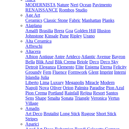
MODERNISTA
Nature
Neri
Ocean
Pavimento
RENAISSANCE
Rombos
Studio
Age Art
Ceramics
Classic Stone
Fabric
Manhattan
Planks
Alaplana
Amalfi
Brasilia
Brera
Goa
Golden Hill
Illusion
Johnstone
Kinsale
Pune
Ripley
Urano
Alta Ceramica
Affreschi
Altacera
Albion
Antique
Antre
Artdeco
Atlantic
Avenue
Bayron
Bella
Blik Azul
Blik Crema
Briole
Deco
Deco Sky
Detroit
Eleganza
Elemento
Elite
Enigma
Eterna
Felicity
Groundy
Fern
Fluence
Formwork
Glent
Imprint
Interni
Islandia
Julia
Liberto
Lima
Luxury
Megapolis
Miracle
Modern
Napoli
Nova
Oliver
Orion
Palmira
Paradise
Pion Azul
Pion Crema
Portland
Rainfall
Rejina
Resort
Santos
Sens
Shape
Smalta
Sonata
Triangle
Veronica
Vertus
Village
Amadis
Art Deco
Brutalist
Long Stick
Rugose
Short Stick
Stripes
Aparici