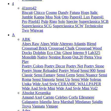
4
41zero42
Biscuit
Chicco
Cosmo
Dandy
Futura
Hops
Italic
Jumble
Kappa
Mou
Nok
Otto
Paper41 Lux
Paper41
Pro
Pixel41
Pulp
Rigo
Solo
Spectre
Superclassica SCB
Superclassica SCG
Superclassica SCW
Technicolor
Two
Wigwag
A
ABK
Alpes Raw
Alpes Wide
Alterego
Atlantis
Blend
Crossroad Brick
Crossroad Chalk
Crossroad Wood
Docks
Dolphin
Eco Chic
Ghost
Interno 9
Lab325
Monolith
Native
Nesting Room
Out.20
Pietra Viva
Play
Poetry Colors
Poetry Decor
Poetry Net
Poetry Stone
Poetry Stone Reloaded
Poetry Wood
Sensi 900
Sensi
Classic
Sensi Fantasy
Sensi Gems
Sensi Nuance
Sensi
Roma
Sensi Signoria
Sensi Up
Sensi Wide
Soleras
Unika
Wide And Style CERAMIC WALLPAPER
Wide And Style Mini
Wide And Style Mini Vol2
Absolut Keramika
Amund
Axel
Caristo
Celebes
Corfu
Ellesmere
Galapagos
Islandia
Java
Marshall
Mindanao
Sajalin
Troya
Vannatu
Vintage
Adex