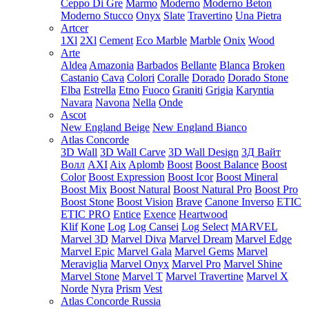
Ceppo Di Gre
Marmo
Moderno
Moderno Beton
Moderno Stucco
Onyx
Slate
Travertino
Una Pietra
Artcer
1Xl
2Xl
Cement
Eco Marble
Marble
Onix
Wood
Arte
Aldea
Amazonia
Barbados
Bellante
Blanca
Broken
Castanio
Cava
Colori
Coralle
Dorado
Dorado Stone
Elba
Estrella
Etno
Fuoco
Graniti
Grigia
Karyntia
Navara
Navona
Nella
Onde
Ascot
New England Beige
New England Bianco
Atlas Concorde
3D Wall
3D Wall Carve
3D Wall Design
3Д Вайт
Волл
AXI
Aix
Aplomb
Boost
Boost Balance
Boost
Color
Boost Expression
Boost Icor
Boost Mineral
Boost Mix
Boost Natural
Boost Natural Pro
Boost Pro
Boost Stone
Boost Vision
Brave
Canone Inverso
ETIC
ETIC PRO
Entice
Exence
Heartwood
Klif
Kone
Log
Log Cansei
Log Select
MARVEL
Marvel 3D
Marvel Diva
Marvel Dream
Marvel Edge
Marvel Epic
Marvel Gala
Marvel Gems
Marvel
Meraviglia
Marvel Onyx
Marvel Pro
Marvel Shine
Marvel Stone
Marvel T
Marvel Travertine
Marvel X
Norde
Nyra
Prism
Vest
Atlas Concorde Russia