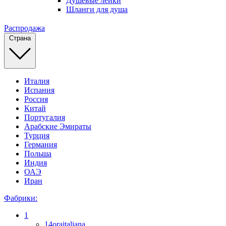
Душевые лейки
Шланги для душа
Распродажа
Страна
Италия
Испания
Россия
Китай
Португалия
Арабские Эмираты
Турция
Германия
Польша
Индия
ОАЭ
Иран
Фабрики:
1
14oraitaliana