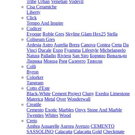
Tribe
Urban
Venetian
Vodevil
Cisa Ceramiche
Liberty
Click
Tempo And Inspire
Codicer
Evoque
Roble Gres
Skyline Glam Hex25
Stella
Coliseum Gres
Ardesia
Astro
Aurelia
Brera
Canova
Contea
Creta
Da
Vinci
Ducale
Expo
Fyamma
Lifestyle
Michelangelo
Natura
Palladio
Riviera
San Siro
Бормио
Вивальди
Лирика
Монца
Рим
Саленто
Тиволи
Colli
Byron
Colorker
Tangram
Cotto d'Este
Black-White
Cement Project
Cluny
Exedra
Limestone
Materica
Metal
Over
Wonderwall
Creatile
Cemento
Exotic
Marbles
Onyx
Stone And Marble
Twenties
Whites
Wood
Creto
Ambra
Aquarelle
Aurora
Avenzo
CEMENTO
SASSOLINO
Calacatta
Calacatta Gold
Checkmate