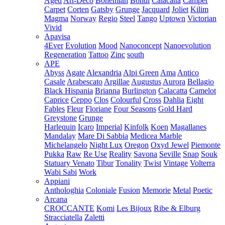
Aged
Art-Deco
Bohemian
Bondi
Calacatta
Camper
Carpet
Corten
Gatsby
Grunge
Jacquard
Joliet
Kilim
Magma
Norway
Regio
Steel
Tango
Uptown
Victorian
Vivid
Apavisa
4Ever
Evolution
Mood
Nanoconcept
Nanoevolution
Regeneration
Tattoo
Zinc
south
APE
Abyss
Agate
Alexandria
Alpi Green
Ama
Antico
Casale
Arabescato
Argillae
Augustus
Aurora
Bellagio
Black Hispania
Brianna
Burlington
Calacatta
Camelot
Caprice
Ceppo
Clos
Colourful
Cross
Dahlia
Eight
Fables
Fleur
Floriane
Four Seasons
Gold Hard
Greystone
Grunge
Harlequin
Icaro
Imperial
Kinfolk
Koen
Magallanes
Mandalay
Mare Di Sabbia
Medicea Marble
Michelangelo
Night Lux
Oregon
Oxyd Jewel
Piemonte
Pukka
Raw
Re Use
Reality
Savona
Seville
Snap
Souk
Statuary Venato
Tibur
Tonality
Twist
Vintage
Volterra
Wabi Sabi
Work
Appiani
Anthologhia
Coloniale
Fusion
Memorie
Metal
Poetic
Arcana
CROCCANTE
Komi
Les Bijoux
Ribe & Elburg
Stracciatella
Zaletti