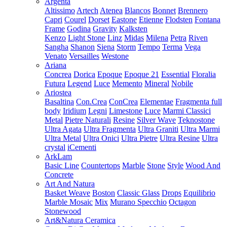
Argenta
Altissimo
Artech
Atenea
Blancos
Bonnet
Brennero
Capri
Courel
Dorset
Eastone
Etienne
Flodsten
Fontana
Frame
Godina
Gravity
Kalksten
Kenzo
Light Stone
Linz
Midas
Milena
Petra
Riven
Sangha
Shanon
Siena
Storm
Tempo
Terma
Vega
Venato
Versailles
Westone
Ariana
Concrea
Dorica
Epoque
Epoque 21
Essential
Floralia
Futura
Legend
Luce
Memento
Mineral
Nobile
Ariostea
Basaltina
Con.Crea
ConCrea
Elementae
Fragmenta full
body
Iridium
Legni
Limestone
Luce
Marmi Classici
Metal
Pietre Naturali
Resine
Silver Wave
Teknostone
Ultra Agata
Ultra Fragmenta
Ultra Graniti
Ultra Marmi
Ultra Metal
Ultra Onici
Ultra Pietre
Ultra Resine
Ultra
crystal
iCementi
ArkLam
Basic Line
Countertops
Marble
Stone
Style
Wood And
Concrete
Art And Natura
Basket Weave
Boston
Classic Glass
Drops
Equilibrio
Marble Mosaic
Mix
Murano Specchio
Octagon
Stonewood
Art&Natura Ceramica