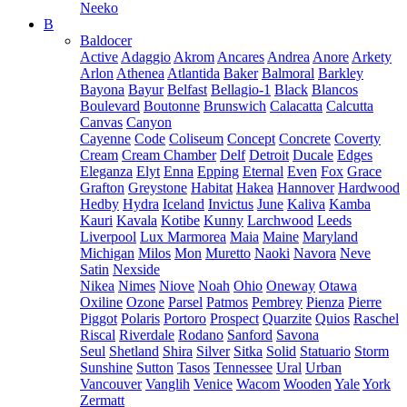
Neeko
B
Baldocer
Active
Adaggio
Akrom
Ancares
Andrea
Anore
Arkety
Arlon
Athenea
Atlantida
Baker
Balmoral
Barkley
Bayona
Bayur
Belfast
Bellagio-1
Black
Blancos
Boulevard
Boutonne
Brunswich
Calacatta
Calcutta
Canvas
Canyon
Cayenne
Code
Coliseum
Concept
Concrete
Coverty
Cream
Cream Chamber
Delf
Detroit
Ducale
Edges
Eleganza
Elyt
Enna
Epping
Eternal
Even
Fox
Grace
Grafton
Greystone
Habitat
Hakea
Hannover
Hardwood
Hedby
Hydra
Iceland
Invictus
June
Kaliva
Kamba
Kauri
Kavala
Kotibe
Kunny
Larchwood
Leeds
Liverpool
Lux Marmorea
Maia
Maine
Maryland
Michigan
Milos
Mon
Muretto
Naoki
Navora
Neve
Satin
Nexside
Nikea
Nimes
Niove
Noah
Ohio
Oneway
Otawa
Oxiline
Ozone
Parsel
Patmos
Pembrey
Pienza
Pierre
Piggot
Polaris
Portoro
Prospect
Quarzite
Quios
Raschel
Riscal
Riverdale
Rodano
Sanford
Savona
Seul
Shetland
Shira
Silver
Sitka
Solid
Statuario
Storm
Sunshine
Sutton
Tasos
Tennessee
Ural
Urban
Vancouver
Vanglih
Venice
Wacom
Wooden
Yale
York
Zermatt