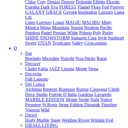
Chloe
Cray
Deniza
Denver
Dolomiti
Effetto
Ekzotic
Estetika Dark
Eva
FOREST
Flamel
Flora
Foil
Forever
GALAXY
GRACE
Gevorg
Inspiration
Lazzaro
Liana
Lili
Lines
Lorenzo
Lotani
MAGIC
MALIBU
Misty
Monica
Mono
Mountain
Naomi
Neutron
Pacific
Pandora
Pastel
Persian White
Poluna
Poly
Purity
SHINE
SNOWSTORM
Statuario Cara
Style
Sunheart
Sweet
TITAN
Tropicano
Valley
Соль-перец
D
Dar
Biselado
Microline
Nairobi
Noa-Sticks
Rural
Decocer
Chalet
Fabia
JAZZ
Liguria
Monte
Siena
Decovita
Full Lappato
Del Conca
Alchimia
Bioterre
Boutique
Burma
Carpegna
Climb
Deco Studio
Foreste D Italia
Gardena
Lavaredo
MARBLE EDITION
Monte Verde
Nabi
Native
Premiere
St Regis
Stone Edition Dinamik
Timeline
Vignoni
Wild
Diesel
Hoily Marble
Stage
Welding Rivest
Wrinkle Foil
DIESEL LIVING