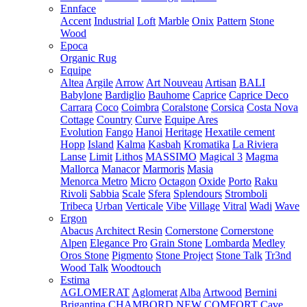
Ennface
Accent
Industrial
Loft
Marble
Onix
Pattern
Stone
Wood
Epoca
Organic Rug
Equipe
Altea
Argile
Arrow
Art Nouveau
Artisan
BALI
Babylone
Bardiglio
Bauhome
Caprice
Caprice Deco
Carrara
Coco
Coimbra
Coralstone
Corsica
Costa Nova
Cottage
Country
Curve
Equipe Ares
Evolution
Fango
Hanoi
Heritage
Hexatile cement
Hopp
Island
Kalma
Kasbah
Kromatika
La Riviera
Lanse
Limit
Lithos
MASSIMO
Magical 3
Magma
Mallorca
Manacor
Marmoris
Masia
Menorca
Metro
Micro
Octagon
Oxide
Porto
Raku
Rivoli
Sabbia
Scale
Sfera
Splendours
Stromboli
Tribeca
Urban
Verticale
Vibe
Village
Vitral
Wadi
Wave
Ergon
Abacus
Architect Resin
Cornerstone
Cornerstone
Alpen
Elegance Pro
Grain Stone
Lombarda
Medley
Oros Stone
Pigmento
Stone Project
Stone Talk
Tr3nd
Wood Talk
Woodtouch
Estima
AGLOMERAT
Aglomerat
Alba
Artwood
Bernini
Brigantina
CHAMBORD NEW
COMFORT
Cave