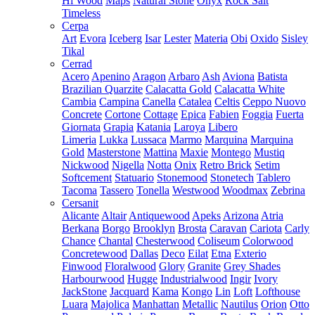
Hi Wood
Maps
Natural Stone
Onyx
Rock Salt
Timeless
Cerpa
Art
Evora
Iceberg
Isar
Lester
Materia
Obi
Oxido
Sisley
Tikal
Cerrad
Acero
Apenino
Aragon
Arbaro
Ash
Aviona
Batista
Brazilian Quarzite
Calacatta Gold
Calacatta White
Cambia
Campina
Canella
Catalea
Celtis
Ceppo Nuovo
Concrete
Cortone
Cottage
Epica
Fabien
Foggia
Fuerta
Giornata
Grapia
Katania
Laroya
Libero
Limeria
Lukka
Lussaca
Marmo
Marquina
Marquina
Gold
Masterstone
Mattina
Maxie
Montego
Mustiq
Nickwood
Nigella
Notta
Onix
Retro Brick
Setim
Softcement
Statuario
Stonemood
Stonetech
Tablero
Tacoma
Tassero
Tonella
Westwood
Woodmax
Zebrina
Cersanit
Alicante
Altair
Antiquewood
Apeks
Arizona
Atria
Berkana
Borgo
Brooklyn
Brosta
Caravan
Cariota
Carly
Chance
Chantal
Chesterwood
Coliseum
Colorwood
Concretewood
Dallas
Deco
Eilat
Etna
Exterio
Finwood
Floralwood
Glory
Granite
Grey Shades
Harbourwood
Hugge
Industrialwood
Ingir
Ivory
JackStone
Jacquard
Kama
Kongo
Lin
Loft
Lofthouse
Luara
Majolica
Manhattan
Metallic
Nautilus
Orion
Otto