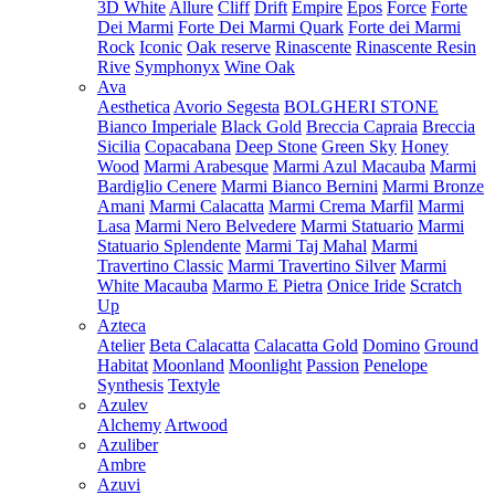
3D White
Allure
Cliff
Drift
Empire
Epos
Force
Forte
Dei Marmi
Forte Dei Marmi Quark
Forte dei Marmi
Rock
Iconic
Oak reserve
Rinascente
Rinascente Resin
Rive
Symphonyx
Wine Oak
Ava
Aesthetica
Avorio Segesta
BOLGHERI STONE
Bianco Imperiale
Black Gold
Breccia Capraia
Breccia
Sicilia
Copacabana
Deep Stone
Green Sky
Honey
Wood
Marmi Arabesque
Marmi Azul Macauba
Marmi
Bardiglio Cenere
Marmi Bianco Bernini
Marmi Bronze
Amani
Marmi Calacatta
Marmi Crema Marfil
Marmi
Lasa
Marmi Nero Belvedere
Marmi Statuario
Marmi
Statuario Splendente
Marmi Taj Mahal
Marmi
Travertino Classic
Marmi Travertino Silver
Marmi
White Macauba
Marmo E Pietra
Onice Iride
Scratch
Up
Azteca
Atelier
Beta Calacatta
Calacatta Gold
Domino
Ground
Habitat
Moonland
Moonlight
Passion
Penelope
Synthesis
Textyle
Azulev
Alchemy
Artwood
Azuliber
Ambre
Azuvi