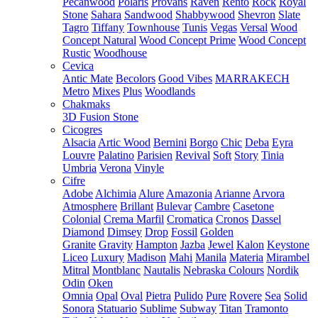
Pecanwood
Polaris
Provans
Raven
Rento
Rock
Royal
Stone
Sahara
Sandwood
Shabbywood
Shevron
Slate
Tagro
Tiffany
Townhouse
Tunis
Vegas
Versal
Wood
Concept Natural
Wood Concept Prime
Wood Concept
Rustic
Woodhouse
Cevica
Antic Mate
Becolors
Good Vibes
MARRAKECH
Metro
Mixes
Plus
Woodlands
Chakmaks
3D Fusion Stone
Cicogres
Alsacia
Artic Wood
Bernini
Borgo
Chic
Deba
Eyra
Louvre
Palatino
Parisien
Revival
Soft
Story
Tinia
Umbria
Verona
Vinyle
Cifre
Adobe
Alchimia
Alure
Amazonia
Arianne
Arvora
Atmosphere
Brillant
Bulevar
Cambre
Casetone
Colonial
Crema Marfil
Cromatica
Cronos
Dassel
Diamond
Dimsey
Drop
Fossil
Golden
Granite
Gravity
Hampton
Jazba
Jewel
Kalon
Keystone
Liceo
Luxury
Madison
Mahi
Manila
Materia
Mirambel
Mitral
Montblanc
Nautalis
Nebraska Colours
Nordik
Odin
Oken
Omnia
Opal
Oval
Pietra
Pulido
Pure
Rovere
Sea
Solid
Sonora
Statuario
Sublime
Subway
Titan
Tramonto