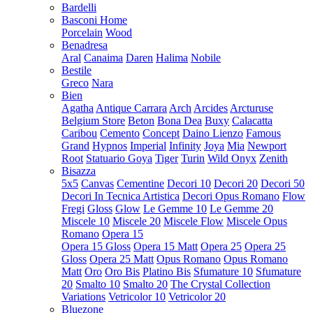
Bardelli
Basconi Home
Porcelain
Wood
Benadresa
Aral
Canaima
Daren
Halima
Nobile
Bestile
Greco
Nara
Bien
Agatha
Antique Carrara
Arch
Arcides
Arcturuse
Belgium Store
Beton
Bona Dea
Buxy
Calacatta
Caribou
Cemento
Concept
Daino Lienzo
Famous
Grand
Hypnos
Imperial
Infinity
Joya
Mia
Newport
Root
Statuario Goya
Tiger
Turin
Wild Onyx
Zenith
Bisazza
5x5
Canvas
Cementine
Decori 10
Decori 20
Decori 50
Decori In Tecnica Artistica
Decori Opus Romano
Flow
Fregi
Gloss
Glow
Le Gemme 10
Le Gemme 20
Miscele 10
Miscele 20
Miscele Flow
Miscele Opus
Romano
Opera 15
Opera 15 Gloss
Opera 15 Matt
Opera 25
Opera 25
Gloss
Opera 25 Matt
Opus Romano
Opus Romano
Matt
Oro
Oro Bis
Platino Bis
Sfumature 10
Sfumature
20
Smalto 10
Smalto 20
The Crystal Collection
Variations
Vetricolor 10
Vetricolor 20
Bluezone