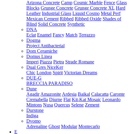
Arizona Concrete
Camp
Cosmic Marble
Fence
Glass
Blocks
Grunge Concrete
Grunge Concrete XL
Hard
Leather
Industrial Glass
Liquid Cosmo
Metal Perf
Mexican Cement
Ribbed
Ribbed Oxide
Shades of
Blind
Solid Concrete
Synthetic
DNA
Eclat
Enamel
Fancy
Match
Terrazzo
Dogma
Project Antibacterial
Dom Ceramiche
Domus Linea
Imperi
Piazza
Pietra
Strade Romane
Dual Gres NiceKer
Chic
London
Spirit
Victorian Dreams
DUE-G
BRECCIA PARADISO
Dune
Agadir
Amazonite
Ardesia
Baikal
Calacatta
Caronte
Cremabella
Diurne
Flat
Kit-Kat Mosaic
Leonardo
Mintons
Nusa
Quercus
Selene
Zement
Durstone
Indiga
Dvomo
Adrenaline
Ghost
Modular
Montecarlo
E