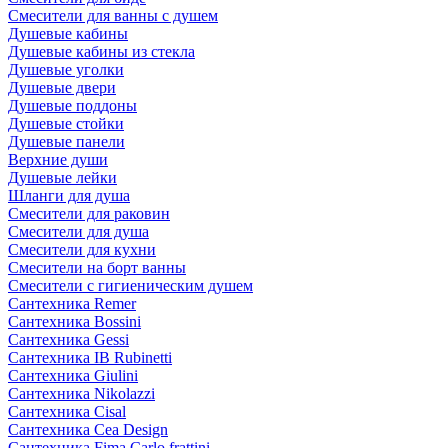
Смесители для ванны с душем
Душевые кабины
Душевые кабины из стекла
Душевые уголки
Душевые двери
Душевые поддоны
Душевые стойки
Душевые панели
Верхние души
Душевые лейки
Шланги для душа
Смесители для раковин
Смесители для душа
Смесители для кухни
Смесители на борт ванны
Смесители с гигиеническим душем
Сантехника Remer
Сантехника Bossini
Сантехника Gessi
Сантехника IB Rubinetti
Сантехника Giulini
Сантехника Nikolazzi
Сантехника Cisal
Сантехника Cea Design
Сантехника Fima Carlo frattini