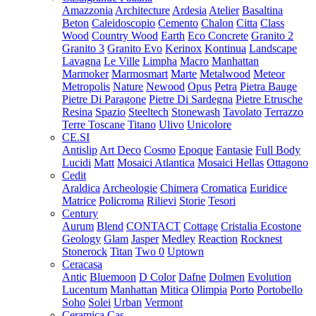
Amazzonia
Architecture
Ardesia
Atelier
Basaltina
Beton
Caleidoscopio
Cemento
Chalon
Citta
Class
Wood
Country Wood
Earth
Eco Concrete
Granito 2
Granito 3
Granito Evo
Kerinox
Kontinua
Landscape
Lavagna
Le Ville
Limpha
Macro
Manhattan
Marmoker
Marmosmart
Marte
Metalwood
Meteor
Metropolis
Nature
Newood
Opus
Petra
Pietra Bauge
Pietre Di Paragone
Pietre Di Sardegna
Pietre Etrusche
Resina
Spazio
Steeltech
Stonewash
Tavolato
Terrazzo
Terre Toscane
Titano
Ulivo
Unicolore
CE.SI
Antislip
Art Deco
Cosmo
Epoque
Fantasie
Full Body
Lucidi
Matt
Mosaici Atlantica
Mosaici Hellas
Ottagono
Cedit
Araldica
Archeologie
Chimera
Cromatica
Euridice
Matrice
Policroma
Rilievi
Storie
Tesori
Century
Aurum
Blend
CONTACT
Cottage
Cristalia
Ecostone
Geology
Glam
Jasper
Medley
Reaction
Rocknest
Stonerock
Titan
Two 0
Uptown
Ceracasa
Antic
Bluemoon
D Color
Dafne
Dolmen
Evolution
Lucentum
Manhattan
Mitica
Olimpia
Porto
Portobello
Soho
Solei
Urban
Vermont
Ceramica Cas