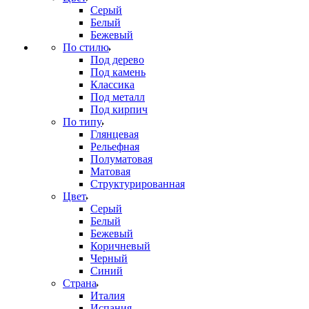
Серый
Белый
Бежевый
По стилю
Под дерево
Под камень
Классика
Под металл
Под кирпич
По типу
Глянцевая
Рельефная
Полуматовая
Матовая
Структурированная
Цвет
Серый
Белый
Бежевый
Коричневый
Черный
Синий
Страна
Италия
Испания