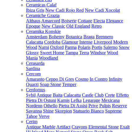
Ceramicas Calaf
Ibiza Gris
New Cadi Rojo Red
New Cadi Xocolat
Ceramiche Grazia
Althaus
Amarcord
Boiserie
Cottage
Electa
Elegance
Epoque
New Classic
Old England
Retro
Ceramika Konskie
Amsterdam
Bohemy
Botanica
Braga
Brennero
Calacatta
Cordoba
Glamour
Intense
Liverpool
Modern
Wood
Narni
Oxford
Parma
Polaris
Portis
Salerno
Snow
Glossy
Sweet Home
Tampa
Terra
Windsor
Wood
Mania
Woodland
Cerasarda
Sardina
Cercom
Amaranto
Ceppo Di Gres
Cosmo
In Contro
Infinity
Quarzi
Soap Stone
Temper
Cerdomus
Sybil
Antique
Baita
Calacatta
Castle
Club
Crete
Effetto
Pietra Di Ostuni
Karnis
Lefka
Legarage
Mexicana
Nordenn
Othello
Pietra Di Assisi
Prive
Pulpis
Reserve
Savanna
Shine
Skorpion
Statuario Bianco
Supreme
Tahoe
Verve
Cerim
Antique Marble
Artifact
Crayons
Elemental Stone
Exalt