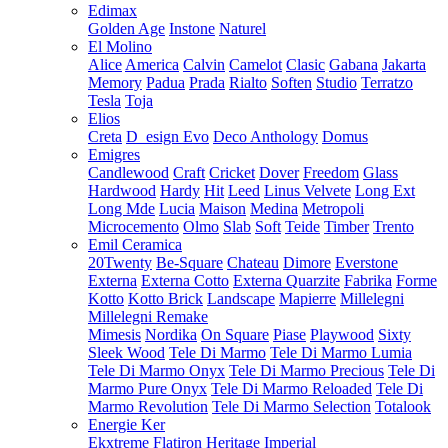
Edimax
Golden Age
Instone
Naturel
El Molino
Alice
America
Calvin
Camelot
Clasic
Gabana
Jakarta
Memory
Padua
Prada
Rialto
Soften
Studio
Terratzo
Tesla
Toja
Elios
Creta
D_esign Evo
Deco Anthology
Domus
Emigres
Candlewood
Craft
Cricket
Dover
Freedom
Glass
Hardwood
Hardy
Hit
Leed
Linus Velvete
Long Ext
Long Mde
Lucia
Maison
Medina
Metropoli
Microcemento
Olmo
Slab
Soft
Teide
Timber
Trento
Emil Ceramica
20Twenty
Be-Square
Chateau
Dimore
Everstone
Externa
Externa Cotto
Externa Quarzite
Fabrika
Forme
Kotto
Kotto Brick
Landscape
Mapierre
Millelegni
Millelegni Remake
Mimesis
Nordika
On Square
Piase
Playwood
Sixty
Sleek Wood
Tele Di Marmo
Tele Di Marmo Lumia
Tele Di Marmo Onyx
Tele Di Marmo Precious
Tele Di
Marmo Pure Onyx
Tele Di Marmo Reloaded
Tele Di
Marmo Revolution
Tele Di Marmo Selection
Totalook
Energie Ker
Ekxtreme
Flatiron
Heritage
Imperial