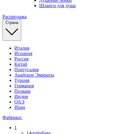
Душевые лейки
Шланги для душа
Распродажа
Страна
Италия
Испания
Россия
Китай
Португалия
Арабские Эмираты
Турция
Германия
Польша
Индия
ОАЭ
Иран
Фабрики:
1
14oraitaliana