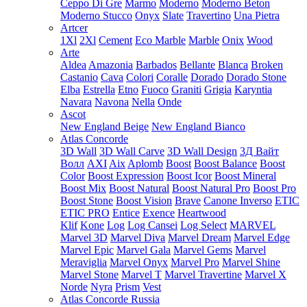
Ceppo Di Gre
Marmo
Moderno
Moderno Beton
Moderno Stucco
Onyx
Slate
Travertino
Una Pietra
Artcer
1Xl
2Xl
Cement
Eco Marble
Marble
Onix
Wood
Arte
Aldea
Amazonia
Barbados
Bellante
Blanca
Broken
Castanio
Cava
Colori
Coralle
Dorado
Dorado Stone
Elba
Estrella
Etno
Fuoco
Graniti
Grigia
Karyntia
Navara
Navona
Nella
Onde
Ascot
New England Beige
New England Bianco
Atlas Concorde
3D Wall
3D Wall Carve
3D Wall Design
3Д Вайт
Волл
AXI
Aix
Aplomb
Boost
Boost Balance
Boost
Color
Boost Expression
Boost Icor
Boost Mineral
Boost Mix
Boost Natural
Boost Natural Pro
Boost Pro
Boost Stone
Boost Vision
Brave
Canone Inverso
ETIC
ETIC PRO
Entice
Exence
Heartwood
Klif
Kone
Log
Log Cansei
Log Select
MARVEL
Marvel 3D
Marvel Diva
Marvel Dream
Marvel Edge
Marvel Epic
Marvel Gala
Marvel Gems
Marvel
Meraviglia
Marvel Onyx
Marvel Pro
Marvel Shine
Marvel Stone
Marvel T
Marvel Travertine
Marvel X
Norde
Nyra
Prism
Vest
Atlas Concorde Russia