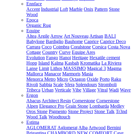
Ennface
Accent
Industrial
Loft
Marble
Onix
Pattern
Stone
Wood
Epoca
Organic Rug
Equipe
Altea
Argile
Arrow
Art Nouveau
Artisan
BALI
Babylone
Bardiglio
Bauhome
Caprice
Caprice Deco
Carrara
Coco
Coimbra
Coralstone
Corsica
Costa Nova
Cottage
Country
Curve
Equipe Ares
Evolution
Fango
Hanoi
Heritage
Hexatile cement
Hopp
Island
Kalma
Kasbah
Kromatika
La Riviera
Lanse
Limit
Lithos
MASSIMO
Magical 3
Magma
Mallorca
Manacor
Marmoris
Masia
Menorca
Metro
Micro
Octagon
Oxide
Porto
Raku
Rivoli
Sabbia
Scale
Sfera
Splendours
Stromboli
Tribeca
Urban
Verticale
Vibe
Village
Vitral
Wadi
Wave
Ergon
Abacus
Architect Resin
Cornerstone
Cornerstone
Alpen
Elegance Pro
Grain Stone
Lombarda
Medley
Oros Stone
Pigmento
Stone Project
Stone Talk
Tr3nd
Wood Talk
Woodtouch
Estima
AGLOMERAT
Aglomerat
Alba
Artwood
Bernini
Brigantina
CHAMBORD NEW
COMFORT
Cave