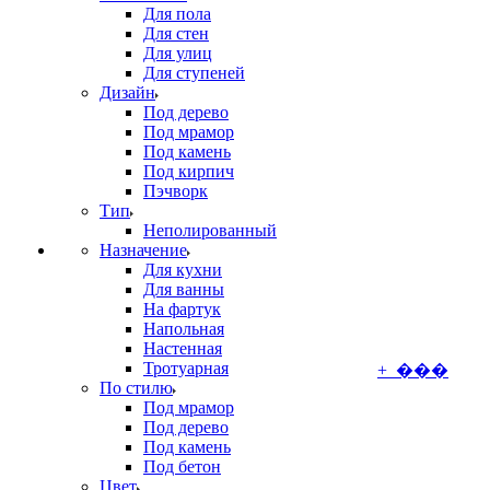
Для пола
Для стен
Для улиц
Для ступеней
Дизайн
Под дерево
Под мрамор
Под камень
Под кирпич
Пэчворк
Тип
Неполированный
Назначение
Для кухни
Для ванны
На фартук
Напольная
Настенная
Тротуарная
+ ���
По стилю
Под мрамор
Под дерево
Под камень
Под бетон
Цвет