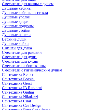
Смесители для ванны с душем
Душевые кабины
Душевые кабины из стекла
Душевые уголки
Душевые двери
Душевые поддоны
Душевые стойки
Душевые панели
Верхние души
Душевые лейки
Шланги для душа
Смесители для раковин
Смесители для душа
Смесители для кухни
Смесители на борт ванны
Смесители с гигиеническим душем
Сантехника Remer
Сантехника Bossini
Сантехника Gessi
Сантехника IB Rubinetti
Сантехника Giulini
Сантехника Nikolazzi
Сантехника Cisal
Сантехника Cea Design
Сантехника Fima Carlo frattini