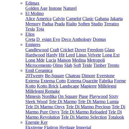
Edimax
Golden Age
Instone
Naturel
El Molino
Alice
America
Calvin
Camelot
Clasic
Gabana
Jakarta
Memory
Padua
Prada
Rialto
Soften
Studio
Terratzo
Tesla
Toja
Elios
Creta
D_esign Evo
Deco Anthology
Domus
Emigres
Candlewood
Craft
Cricket
Dover
Freedom
Glass
Hardwood
Hardy
Hit
Leed
Linus Velvete
Long Ext
Long Mde
Lucia
Maison
Medina
Metropoli
Microcemento
Olmo
Slab
Soft
Teide
Timber
Trento
Emil Ceramica
20Twenty
Be-Square
Chateau
Dimore
Everstone
Externa
Externa Cotto
Externa Quarzite
Fabrika
Forme
Kotto
Kotto Brick
Landscape
Mapierre
Millelegni
Millelegni Remake
Mimesis
Nordika
On Square
Piase
Playwood
Sixty
Sleek Wood
Tele Di Marmo
Tele Di Marmo Lumia
Tele Di Marmo Onyx
Tele Di Marmo Precious
Tele Di
Marmo Pure Onyx
Tele Di Marmo Reloaded
Tele Di
Marmo Revolution
Tele Di Marmo Selection
Totalook
Energie Ker
Ekxtreme
Flatiron
Heritage
Imperial