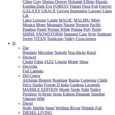
Chloe
Cray
Deniza
Denver
Dolomiti
Effetto
Ekzotic
Estetika Dark
Eva
FOREST
Flamel
Flora
Foil
Forever
GALAXY
GRACE
Gevorg
Inspiration
Lazzaro
Liana
Lili
Lines
Lorenzo
Lotani
MAGIC
MALIBU
Misty
Monica
Mono
Mountain
Naomi
Neutron
Pacific
Pandora
Pastel
Persian White
Poluna
Poly
Purity
SHINE
SNOWSTORM
Statuario Cara
Style
Sunheart
Sweet
TITAN
Tropicano
Valley
Соль-перец
D
Dar
Biselado
Microline
Nairobi
Noa-Sticks
Rural
Decocer
Chalet
Fabia
JAZZ
Liguria
Monte
Siena
Decovita
Full Lappato
Del Conca
Alchimia
Bioterre
Boutique
Burma
Carpegna
Climb
Deco Studio
Foreste D Italia
Gardena
Lavaredo
MARBLE EDITION
Monte Verde
Nabi
Native
Premiere
St Regis
Stone Edition Dinamik
Timeline
Vignoni
Wild
Diesel
Hoily Marble
Stage
Welding Rivest
Wrinkle Foil
DIESEL LIVING