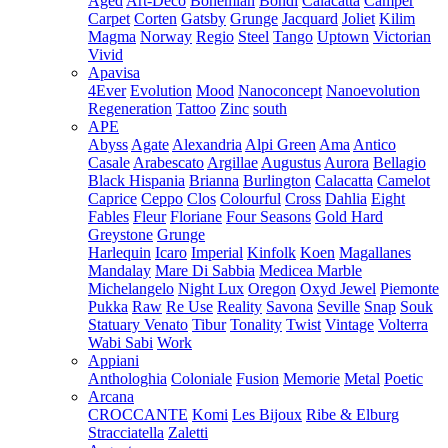
Aged
Art-Deco
Bohemian
Bondi
Calacatta
Camper
Carpet
Corten
Gatsby
Grunge
Jacquard
Joliet
Kilim
Magma
Norway
Regio
Steel
Tango
Uptown
Victorian
Vivid
Apavisa
4Ever
Evolution
Mood
Nanoconcept
Nanoevolution
Regeneration
Tattoo
Zinc
south
APE
Abyss
Agate
Alexandria
Alpi Green
Ama
Antico
Casale
Arabescato
Argillae
Augustus
Aurora
Bellagio
Black Hispania
Brianna
Burlington
Calacatta
Camelot
Caprice
Ceppo
Clos
Colourful
Cross
Dahlia
Eight
Fables
Fleur
Floriane
Four Seasons
Gold Hard
Greystone
Grunge
Harlequin
Icaro
Imperial
Kinfolk
Koen
Magallanes
Mandalay
Mare Di Sabbia
Medicea Marble
Michelangelo
Night Lux
Oregon
Oxyd Jewel
Piemonte
Pukka
Raw
Re Use
Reality
Savona
Seville
Snap
Souk
Statuary Venato
Tibur
Tonality
Twist
Vintage
Volterra
Wabi Sabi
Work
Appiani
Anthologhia
Coloniale
Fusion
Memorie
Metal
Poetic
Arcana
CROCCANTE
Komi
Les Bijoux
Ribe & Elburg
Stracciatella
Zaletti