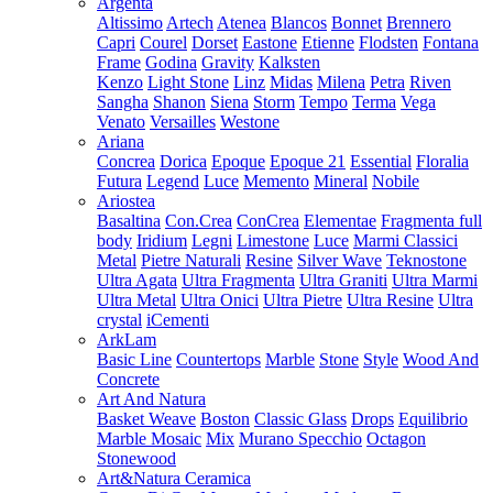
Argenta
Altissimo
Artech
Atenea
Blancos
Bonnet
Brennero
Capri
Courel
Dorset
Eastone
Etienne
Flodsten
Fontana
Frame
Godina
Gravity
Kalksten
Kenzo
Light Stone
Linz
Midas
Milena
Petra
Riven
Sangha
Shanon
Siena
Storm
Tempo
Terma
Vega
Venato
Versailles
Westone
Ariana
Concrea
Dorica
Epoque
Epoque 21
Essential
Floralia
Futura
Legend
Luce
Memento
Mineral
Nobile
Ariostea
Basaltina
Con.Crea
ConCrea
Elementae
Fragmenta full
body
Iridium
Legni
Limestone
Luce
Marmi Classici
Metal
Pietre Naturali
Resine
Silver Wave
Teknostone
Ultra Agata
Ultra Fragmenta
Ultra Graniti
Ultra Marmi
Ultra Metal
Ultra Onici
Ultra Pietre
Ultra Resine
Ultra
crystal
iCementi
ArkLam
Basic Line
Countertops
Marble
Stone
Style
Wood And
Concrete
Art And Natura
Basket Weave
Boston
Classic Glass
Drops
Equilibrio
Marble Mosaic
Mix
Murano Specchio
Octagon
Stonewood
Art&Natura Ceramica