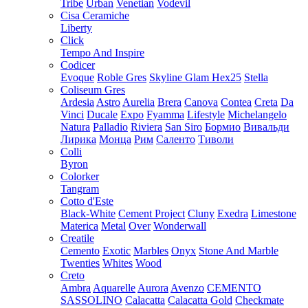
Tribe
Urban
Venetian
Vodevil
Cisa Ceramiche
Liberty
Click
Tempo And Inspire
Codicer
Evoque
Roble Gres
Skyline Glam Hex25
Stella
Coliseum Gres
Ardesia
Astro
Aurelia
Brera
Canova
Contea
Creta
Da
Vinci
Ducale
Expo
Fyamma
Lifestyle
Michelangelo
Natura
Palladio
Riviera
San Siro
Бормио
Вивальди
Лирика
Монца
Рим
Саленто
Тиволи
Colli
Byron
Colorker
Tangram
Cotto d'Este
Black-White
Cement Project
Cluny
Exedra
Limestone
Materica
Metal
Over
Wonderwall
Creatile
Cemento
Exotic
Marbles
Onyx
Stone And Marble
Twenties
Whites
Wood
Creto
Ambra
Aquarelle
Aurora
Avenzo
CEMENTO
SASSOLINO
Calacatta
Calacatta Gold
Checkmate