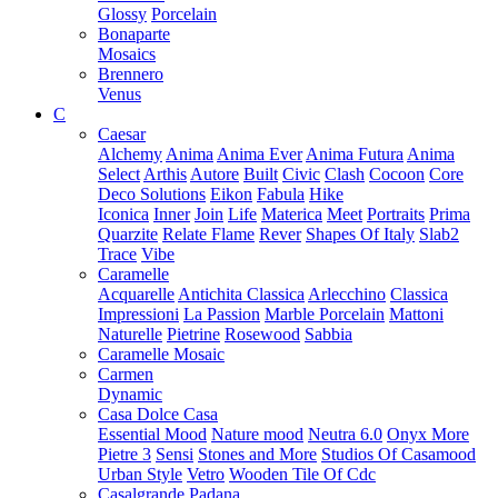
Glossy
Porcelain
Bonaparte
Mosaics
Brennero
Venus
C
Caesar
Alchemy
Anima
Anima Ever
Anima Futura
Anima
Select
Arthis
Autore
Built
Civic
Clash
Cocoon
Core
Deco Solutions
Eikon
Fabula
Hike
Iconica
Inner
Join
Life
Materica
Meet
Portraits
Prima
Quarzite
Relate Flame
Rever
Shapes Of Italy
Slab2
Trace
Vibe
Caramelle
Acquarelle
Antichita Classica
Arlecchino
Classica
Impressioni
La Passion
Marble Porcelain
Mattoni
Naturelle
Pietrine
Rosewood
Sabbia
Caramelle Mosaic
Carmen
Dynamic
Casa Dolce Casa
Essential Mood
Nature mood
Neutra 6.0
Onyx More
Pietre 3
Sensi
Stones and More
Studios Of Casamood
Urban Style
Vetro
Wooden Tile Of Cdc
Casalgrande Padana