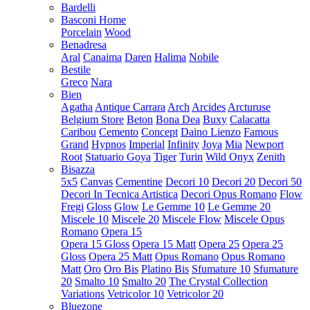
Bardelli
Basconi Home
Porcelain
Wood
Benadresa
Aral
Canaima
Daren
Halima
Nobile
Bestile
Greco
Nara
Bien
Agatha
Antique Carrara
Arch
Arcides
Arcturuse
Belgium Store
Beton
Bona Dea
Buxy
Calacatta
Caribou
Cemento
Concept
Daino Lienzo
Famous
Grand
Hypnos
Imperial
Infinity
Joya
Mia
Newport
Root
Statuario Goya
Tiger
Turin
Wild Onyx
Zenith
Bisazza
5x5
Canvas
Cementine
Decori 10
Decori 20
Decori 50
Decori In Tecnica Artistica
Decori Opus Romano
Flow
Fregi
Gloss
Glow
Le Gemme 10
Le Gemme 20
Miscele 10
Miscele 20
Miscele Flow
Miscele Opus
Romano
Opera 15
Opera 15 Gloss
Opera 15 Matt
Opera 25
Opera 25
Gloss
Opera 25 Matt
Opus Romano
Opus Romano
Matt
Oro
Oro Bis
Platino Bis
Sfumature 10
Sfumature
20
Smalto 10
Smalto 20
The Crystal Collection
Variations
Vetricolor 10
Vetricolor 20
Bluezone