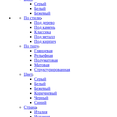
Серый
Белый
Бежевый
По стилю
Под дерево
Под камень
Классика
Под металл
Под кирпич
По типу
Глянцевая
Рельефная
Полуматовая
Матовая
Структурированная
Цвет
Серый
Белый
Бежевый
Коричневый
Черный
Синий
Страна
Италия
Испания