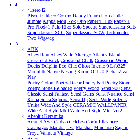
4
41zero42
Biscuit
Chicco
Cosmo
Dandy
Futura
Hops
Italic
Jumble
Kappa
Mou
Nok
Otto
Paper41 Lux
Paper41
Pro
Pixel41
Pulp
Rigo
Solo
Spectre
Superclassica SCB
Superclassica SCG
Superclassica SCW
Technicolor
Two
Wigwag
A
ABK
Alpes Raw
Alpes Wide
Alterego
Atlantis
Blend
Crossroad Brick
Crossroad Chalk
Crossroad Wood
Docks
Dolphin
Eco Chic
Ghost
Interno 9
Lab325
Monolith
Native
Nesting Room
Out.20
Pietra Viva
Play
Poetry Colors
Poetry Decor
Poetry Net
Poetry Stone
Poetry Stone Reloaded
Poetry Wood
Sensi 900
Sensi
Classic
Sensi Fantasy
Sensi Gems
Sensi Nuance
Sensi
Roma
Sensi Signoria
Sensi Up
Sensi Wide
Soleras
Unika
Wide And Style CERAMIC WALLPAPER
Wide And Style Mini
Wide And Style Mini Vol2
Absolut Keramika
Amund
Axel
Caristo
Celebes
Corfu
Ellesmere
Galapagos
Islandia
Java
Marshall
Mindanao
Sajalin
Troya
Vannatu
Vintage
Adex