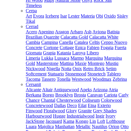
Hi Wood
Maps
Natural Stone
Onyx
Rock Salt
Timeless
Cerpa
Art
Evora
Iceberg
Isar
Lester
Materia
Obi
Oxido
Sisley
Tikal
Cerrad
Acero
Apenino
Aragon
Arbaro
Ash
Aviona
Batista
Brazilian Quarzite
Calacatta Gold
Calacatta White
Cambia
Campina
Canella
Catalea
Celtis
Ceppo Nuovo
Concrete
Cortone
Cottage
Epica
Fabien
Foggia
Fuerta
Giornata
Grapia
Katania
Laroya
Libero
Limeria
Lukka
Lussaca
Marmo
Marquina
Marquina
Gold
Masterstone
Mattina
Maxie
Montego
Mustiq
Nickwood
Nigella
Notta
Onix
Retro Brick
Setim
Softcement
Statuario
Stonemood
Stonetech
Tablero
Tacoma
Tassero
Tonella
Westwood
Woodmax
Zebrina
Cersanit
Alicante
Altair
Antiquewood
Apeks
Arizona
Atria
Berkana
Borgo
Brooklyn
Brosta
Caravan
Cariota
Carly
Chance
Chantal
Chesterwood
Coliseum
Colorwood
Concretewood
Dallas
Deco
Eilat
Etna
Exterio
Finwood
Floralwood
Glory
Granite
Grey Shades
Harbourwood
Hugge
Industrialwood
Ingir
Ivory
JackStone
Jacquard
Kama
Kongo
Lin
Loft
Lofthouse
Luara
Majolica
Manhattan
Metallic
Nautilus
Orion
Otto