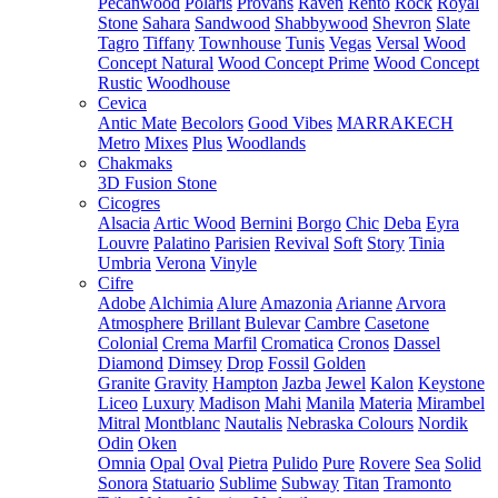
Pecanwood
Polaris
Provans
Raven
Rento
Rock
Royal
Stone
Sahara
Sandwood
Shabbywood
Shevron
Slate
Tagro
Tiffany
Townhouse
Tunis
Vegas
Versal
Wood
Concept Natural
Wood Concept Prime
Wood Concept
Rustic
Woodhouse
Cevica
Antic Mate
Becolors
Good Vibes
MARRAKECH
Metro
Mixes
Plus
Woodlands
Chakmaks
3D Fusion Stone
Cicogres
Alsacia
Artic Wood
Bernini
Borgo
Chic
Deba
Eyra
Louvre
Palatino
Parisien
Revival
Soft
Story
Tinia
Umbria
Verona
Vinyle
Cifre
Adobe
Alchimia
Alure
Amazonia
Arianne
Arvora
Atmosphere
Brillant
Bulevar
Cambre
Casetone
Colonial
Crema Marfil
Cromatica
Cronos
Dassel
Diamond
Dimsey
Drop
Fossil
Golden
Granite
Gravity
Hampton
Jazba
Jewel
Kalon
Keystone
Liceo
Luxury
Madison
Mahi
Manila
Materia
Mirambel
Mitral
Montblanc
Nautalis
Nebraska Colours
Nordik
Odin
Oken
Omnia
Opal
Oval
Pietra
Pulido
Pure
Rovere
Sea
Solid
Sonora
Statuario
Sublime
Subway
Titan
Tramonto