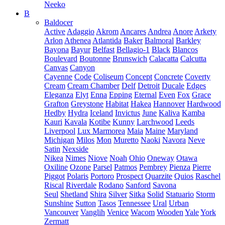
Neeko
B
Baldocer
Active
Adaggio
Akrom
Ancares
Andrea
Anore
Arkety
Arlon
Athenea
Atlantida
Baker
Balmoral
Barkley
Bayona
Bayur
Belfast
Bellagio-1
Black
Blancos
Boulevard
Boutonne
Brunswich
Calacatta
Calcutta
Canvas
Canyon
Cayenne
Code
Coliseum
Concept
Concrete
Coverty
Cream
Cream Chamber
Delf
Detroit
Ducale
Edges
Eleganza
Elyt
Enna
Epping
Eternal
Even
Fox
Grace
Grafton
Greystone
Habitat
Hakea
Hannover
Hardwood
Hedby
Hydra
Iceland
Invictus
June
Kaliva
Kamba
Kauri
Kavala
Kotibe
Kunny
Larchwood
Leeds
Liverpool
Lux Marmorea
Maia
Maine
Maryland
Michigan
Milos
Mon
Muretto
Naoki
Navora
Neve
Satin
Nexside
Nikea
Nimes
Niove
Noah
Ohio
Oneway
Otawa
Oxiline
Ozone
Parsel
Patmos
Pembrey
Pienza
Pierre
Piggot
Polaris
Portoro
Prospect
Quarzite
Quios
Raschel
Riscal
Riverdale
Rodano
Sanford
Savona
Seul
Shetland
Shira
Silver
Sitka
Solid
Statuario
Storm
Sunshine
Sutton
Tasos
Tennessee
Ural
Urban
Vancouver
Vanglih
Venice
Wacom
Wooden
Yale
York
Zermatt