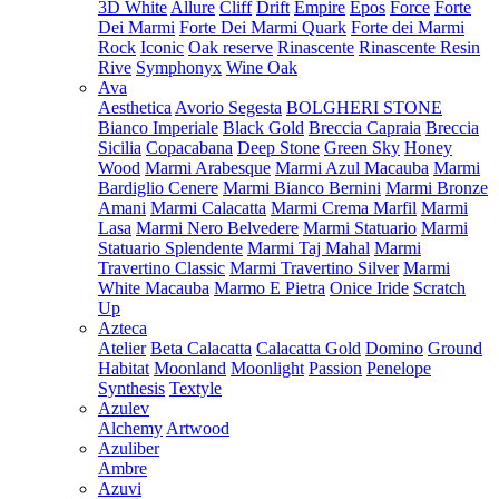
3D White
Allure
Cliff
Drift
Empire
Epos
Force
Forte
Dei Marmi
Forte Dei Marmi Quark
Forte dei Marmi
Rock
Iconic
Oak reserve
Rinascente
Rinascente Resin
Rive
Symphonyx
Wine Oak
Ava
Aesthetica
Avorio Segesta
BOLGHERI STONE
Bianco Imperiale
Black Gold
Breccia Capraia
Breccia
Sicilia
Copacabana
Deep Stone
Green Sky
Honey
Wood
Marmi Arabesque
Marmi Azul Macauba
Marmi
Bardiglio Cenere
Marmi Bianco Bernini
Marmi Bronze
Amani
Marmi Calacatta
Marmi Crema Marfil
Marmi
Lasa
Marmi Nero Belvedere
Marmi Statuario
Marmi
Statuario Splendente
Marmi Taj Mahal
Marmi
Travertino Classic
Marmi Travertino Silver
Marmi
White Macauba
Marmo E Pietra
Onice Iride
Scratch
Up
Azteca
Atelier
Beta Calacatta
Calacatta Gold
Domino
Ground
Habitat
Moonland
Moonlight
Passion
Penelope
Synthesis
Textyle
Azulev
Alchemy
Artwood
Azuliber
Ambre
Azuvi