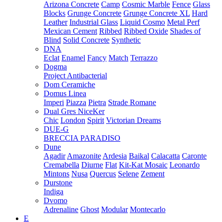
Arizona Concrete
Camp
Cosmic Marble
Fence
Glass
Blocks
Grunge Concrete
Grunge Concrete XL
Hard
Leather
Industrial Glass
Liquid Cosmo
Metal Perf
Mexican Cement
Ribbed
Ribbed Oxide
Shades of
Blind
Solid Concrete
Synthetic
DNA
Eclat
Enamel
Fancy
Match
Terrazzo
Dogma
Project Antibacterial
Dom Ceramiche
Domus Linea
Imperi
Piazza
Pietra
Strade Romane
Dual Gres NiceKer
Chic
London
Spirit
Victorian Dreams
DUE-G
BRECCIA PARADISO
Dune
Agadir
Amazonite
Ardesia
Baikal
Calacatta
Caronte
Cremabella
Diurne
Flat
Kit-Kat Mosaic
Leonardo
Mintons
Nusa
Quercus
Selene
Zement
Durstone
Indiga
Dvomo
Adrenaline
Ghost
Modular
Montecarlo
E