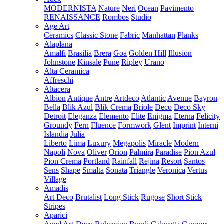
MODERNISTA
Nature
Neri
Ocean
Pavimento
RENAISSANCE
Rombos
Studio
Age Art
Ceramics
Classic Stone
Fabric
Manhattan
Planks
Alaplana
Amalfi
Brasilia
Brera
Goa
Golden Hill
Illusion
Johnstone
Kinsale
Pune
Ripley
Urano
Alta Ceramica
Affreschi
Altacera
Albion
Antique
Antre
Artdeco
Atlantic
Avenue
Bayron
Bella
Blik Azul
Blik Crema
Briole
Deco
Deco Sky
Detroit
Eleganza
Elemento
Elite
Enigma
Eterna
Felicity
Groundy
Fern
Fluence
Formwork
Glent
Imprint
Interni
Islandia
Julia
Liberto
Lima
Luxury
Megapolis
Miracle
Modern
Napoli
Nova
Oliver
Orion
Palmira
Paradise
Pion Azul
Pion Crema
Portland
Rainfall
Rejina
Resort
Santos
Sens
Shape
Smalta
Sonata
Triangle
Veronica
Vertus
Village
Amadis
Art Deco
Brutalist
Long Stick
Rugose
Short Stick
Stripes
Aparici