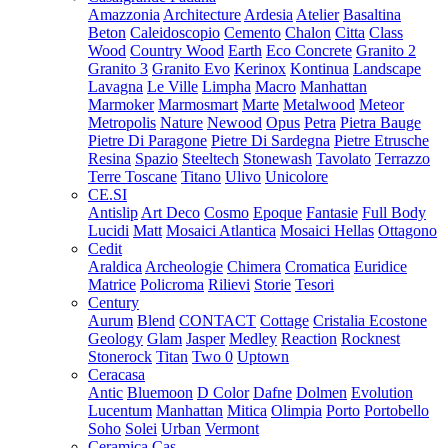
Amazzonia
Architecture
Ardesia
Atelier
Basaltina
Beton
Caleidoscopio
Cemento
Chalon
Citta
Class
Wood
Country Wood
Earth
Eco Concrete
Granito 2
Granito 3
Granito Evo
Kerinox
Kontinua
Landscape
Lavagna
Le Ville
Limpha
Macro
Manhattan
Marmoker
Marmosmart
Marte
Metalwood
Meteor
Metropolis
Nature
Newood
Opus
Petra
Pietra Bauge
Pietre Di Paragone
Pietre Di Sardegna
Pietre Etrusche
Resina
Spazio
Steeltech
Stonewash
Tavolato
Terrazzo
Terre Toscane
Titano
Ulivo
Unicolore
CE.SI
Antislip
Art Deco
Cosmo
Epoque
Fantasie
Full Body
Lucidi
Matt
Mosaici Atlantica
Mosaici Hellas
Ottagono
Cedit
Araldica
Archeologie
Chimera
Cromatica
Euridice
Matrice
Policroma
Rilievi
Storie
Tesori
Century
Aurum
Blend
CONTACT
Cottage
Cristalia
Ecostone
Geology
Glam
Jasper
Medley
Reaction
Rocknest
Stonerock
Titan
Two 0
Uptown
Ceracasa
Antic
Bluemoon
D Color
Dafne
Dolmen
Evolution
Lucentum
Manhattan
Mitica
Olimpia
Porto
Portobello
Soho
Solei
Urban
Vermont
Ceramica Cas