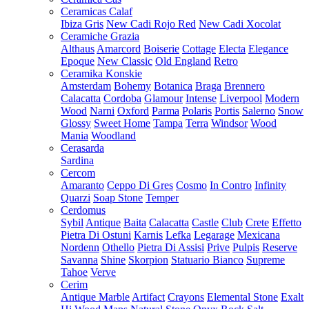
Ceramicas Calaf
Ibiza Gris
New Cadi Rojo Red
New Cadi Xocolat
Ceramiche Grazia
Althaus
Amarcord
Boiserie
Cottage
Electa
Elegance
Epoque
New Classic
Old England
Retro
Ceramika Konskie
Amsterdam
Bohemy
Botanica
Braga
Brennero
Calacatta
Cordoba
Glamour
Intense
Liverpool
Modern
Wood
Narni
Oxford
Parma
Polaris
Portis
Salerno
Snow
Glossy
Sweet Home
Tampa
Terra
Windsor
Wood
Mania
Woodland
Cerasarda
Sardina
Cercom
Amaranto
Ceppo Di Gres
Cosmo
In Contro
Infinity
Quarzi
Soap Stone
Temper
Cerdomus
Sybil
Antique
Baita
Calacatta
Castle
Club
Crete
Effetto
Pietra Di Ostuni
Karnis
Lefka
Legarage
Mexicana
Nordenn
Othello
Pietra Di Assisi
Prive
Pulpis
Reserve
Savanna
Shine
Skorpion
Statuario Bianco
Supreme
Tahoe
Verve
Cerim
Antique Marble
Artifact
Crayons
Elemental Stone
Exalt