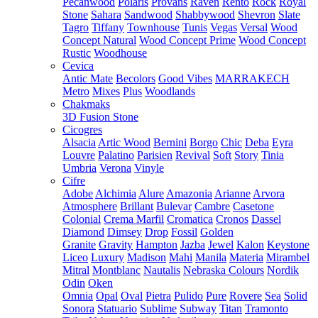
Pecanwood
Polaris
Provans
Raven
Rento
Rock
Royal
Stone
Sahara
Sandwood
Shabbywood
Shevron
Slate
Tagro
Tiffany
Townhouse
Tunis
Vegas
Versal
Wood
Concept Natural
Wood Concept Prime
Wood Concept
Rustic
Woodhouse
Cevica
Antic Mate
Becolors
Good Vibes
MARRAKECH
Metro
Mixes
Plus
Woodlands
Chakmaks
3D Fusion Stone
Cicogres
Alsacia
Artic Wood
Bernini
Borgo
Chic
Deba
Eyra
Louvre
Palatino
Parisien
Revival
Soft
Story
Tinia
Umbria
Verona
Vinyle
Cifre
Adobe
Alchimia
Alure
Amazonia
Arianne
Arvora
Atmosphere
Brillant
Bulevar
Cambre
Casetone
Colonial
Crema Marfil
Cromatica
Cronos
Dassel
Diamond
Dimsey
Drop
Fossil
Golden
Granite
Gravity
Hampton
Jazba
Jewel
Kalon
Keystone
Liceo
Luxury
Madison
Mahi
Manila
Materia
Mirambel
Mitral
Montblanc
Nautalis
Nebraska Colours
Nordik
Odin
Oken
Omnia
Opal
Oval
Pietra
Pulido
Pure
Rovere
Sea
Solid
Sonora
Statuario
Sublime
Subway
Titan
Tramonto