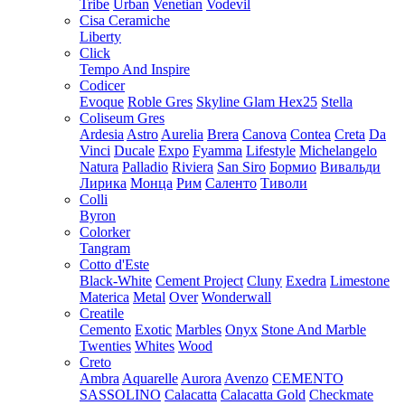
Tribe
Urban
Venetian
Vodevil
Cisa Ceramiche
Liberty
Click
Tempo And Inspire
Codicer
Evoque
Roble Gres
Skyline Glam Hex25
Stella
Coliseum Gres
Ardesia
Astro
Aurelia
Brera
Canova
Contea
Creta
Da
Vinci
Ducale
Expo
Fyamma
Lifestyle
Michelangelo
Natura
Palladio
Riviera
San Siro
Бормио
Вивальди
Лирика
Монца
Рим
Саленто
Тиволи
Colli
Byron
Colorker
Tangram
Cotto d'Este
Black-White
Cement Project
Cluny
Exedra
Limestone
Materica
Metal
Over
Wonderwall
Creatile
Cemento
Exotic
Marbles
Onyx
Stone And Marble
Twenties
Whites
Wood
Creto
Ambra
Aquarelle
Aurora
Avenzo
CEMENTO
SASSOLINO
Calacatta
Calacatta Gold
Checkmate