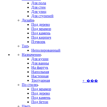
Для пола
Для стен
Для улиц
Для ступеней
Дизайн
Под дерево
Под мрамор
Под камень
Под кирпич
Пэчворк
Тип
Неполированный
Назначение
Для кухни
Для ванны
На фартук
Напольная
Настенная
Тротуарная
+ ���
По стилю
Под мрамор
Под дерево
Под камень
Под бетон
Цвет