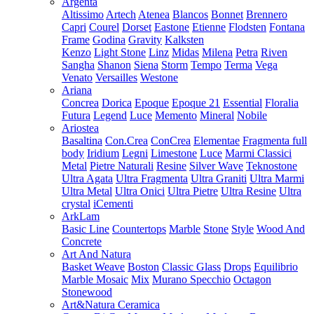
Argenta
Altissimo
Artech
Atenea
Blancos
Bonnet
Brennero
Capri
Courel
Dorset
Eastone
Etienne
Flodsten
Fontana
Frame
Godina
Gravity
Kalksten
Kenzo
Light Stone
Linz
Midas
Milena
Petra
Riven
Sangha
Shanon
Siena
Storm
Tempo
Terma
Vega
Venato
Versailles
Westone
Ariana
Concrea
Dorica
Epoque
Epoque 21
Essential
Floralia
Futura
Legend
Luce
Memento
Mineral
Nobile
Ariostea
Basaltina
Con.Crea
ConCrea
Elementae
Fragmenta full
body
Iridium
Legni
Limestone
Luce
Marmi Classici
Metal
Pietre Naturali
Resine
Silver Wave
Teknostone
Ultra Agata
Ultra Fragmenta
Ultra Graniti
Ultra Marmi
Ultra Metal
Ultra Onici
Ultra Pietre
Ultra Resine
Ultra
crystal
iCementi
ArkLam
Basic Line
Countertops
Marble
Stone
Style
Wood And
Concrete
Art And Natura
Basket Weave
Boston
Classic Glass
Drops
Equilibrio
Marble Mosaic
Mix
Murano Specchio
Octagon
Stonewood
Art&Natura Ceramica