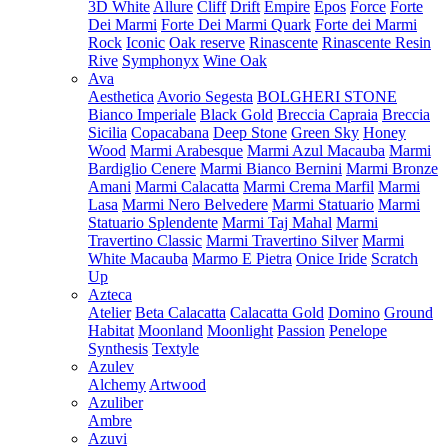
3D White
Allure
Cliff
Drift
Empire
Epos
Force
Forte
Dei Marmi
Forte Dei Marmi Quark
Forte dei Marmi
Rock
Iconic
Oak reserve
Rinascente
Rinascente Resin
Rive
Symphonyx
Wine Oak
Ava
Aesthetica
Avorio Segesta
BOLGHERI STONE
Bianco Imperiale
Black Gold
Breccia Capraia
Breccia
Sicilia
Copacabana
Deep Stone
Green Sky
Honey
Wood
Marmi Arabesque
Marmi Azul Macauba
Marmi
Bardiglio Cenere
Marmi Bianco Bernini
Marmi Bronze
Amani
Marmi Calacatta
Marmi Crema Marfil
Marmi
Lasa
Marmi Nero Belvedere
Marmi Statuario
Marmi
Statuario Splendente
Marmi Taj Mahal
Marmi
Travertino Classic
Marmi Travertino Silver
Marmi
White Macauba
Marmo E Pietra
Onice Iride
Scratch
Up
Azteca
Atelier
Beta Calacatta
Calacatta Gold
Domino
Ground
Habitat
Moonland
Moonlight
Passion
Penelope
Synthesis
Textyle
Azulev
Alchemy
Artwood
Azuliber
Ambre
Azuvi