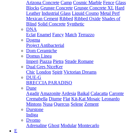
Arizona Concrete
Camp
Cosmic Marble
Fence
Glass
Blocks
Grunge Concrete
Grunge Concrete XL
Hard
Leather
Industrial Glass
Liquid Cosmo
Metal Perf
Mexican Cement
Ribbed
Ribbed Oxide
Shades of
Blind
Solid Concrete
Synthetic
DNA
Eclat
Enamel
Fancy
Match
Terrazzo
Dogma
Project Antibacterial
Dom Ceramiche
Domus Linea
Imperi
Piazza
Pietra
Strade Romane
Dual Gres NiceKer
Chic
London
Spirit
Victorian Dreams
DUE-G
BRECCIA PARADISO
Dune
Agadir
Amazonite
Ardesia
Baikal
Calacatta
Caronte
Cremabella
Diurne
Flat
Kit-Kat Mosaic
Leonardo
Mintons
Nusa
Quercus
Selene
Zement
Durstone
Indiga
Dvomo
Adrenaline
Ghost
Modular
Montecarlo
E