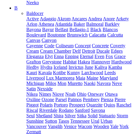
Neeko
B
Baldocer
Active
Adaggio
Akrom
Ancares
Andrea
Anore
Arkety
Arlon
Athenea
Atlantida
Baker
Balmoral
Barkley
Bayona
Bayur
Belfast
Bellagio-1
Black
Blancos
Boulevard
Boutonne
Brunswich
Calacatta
Calcutta
Canvas
Canyon
Cayenne
Code
Coliseum
Concept
Concrete
Coverty
Cream
Cream Chamber
Delf
Detroit
Ducale
Edges
Eleganza
Elyt
Enna
Epping
Eternal
Even
Fox
Grace
Grafton
Greystone
Habitat
Hakea
Hannover
Hardwood
Hedby
Hydra
Iceland
Invictus
June
Kaliva
Kamba
Kauri
Kavala
Kotibe
Kunny
Larchwood
Leeds
Liverpool
Lux Marmorea
Maia
Maine
Maryland
Michigan
Milos
Mon
Muretto
Naoki
Navora
Neve
Satin
Nexside
Nikea
Nimes
Niove
Noah
Ohio
Oneway
Otawa
Oxiline
Ozone
Parsel
Patmos
Pembrey
Pienza
Pierre
Piggot
Polaris
Portoro
Prospect
Quarzite
Quios
Raschel
Riscal
Riverdale
Rodano
Sanford
Savona
Seul
Shetland
Shira
Silver
Sitka
Solid
Statuario
Storm
Sunshine
Sutton
Tasos
Tennessee
Ural
Urban
Vancouver
Vanglih
Venice
Wacom
Wooden
Yale
York
Zermatt