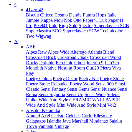
4
41zero42
Biscuit
Chicco
Cosmo
Dandy
Futura
Hops
Italic
Jumble
Kappa
Mou
Nok
Otto
Paper41 Lux
Paper41
Pro
Pixel41
Pulp
Rigo
Solo
Spectre
Superclassica SCB
Superclassica SCG
Superclassica SCW
Technicolor
Two
Wigwag
A
ABK
Alpes Raw
Alpes Wide
Alterego
Atlantis
Blend
Crossroad Brick
Crossroad Chalk
Crossroad Wood
Docks
Dolphin
Eco Chic
Ghost
Interno 9
Lab325
Monolith
Native
Nesting Room
Out.20
Pietra Viva
Play
Poetry Colors
Poetry Decor
Poetry Net
Poetry Stone
Poetry Stone Reloaded
Poetry Wood
Sensi 900
Sensi
Classic
Sensi Fantasy
Sensi Gems
Sensi Nuance
Sensi
Roma
Sensi Signoria
Sensi Up
Sensi Wide
Soleras
Unika
Wide And Style CERAMIC WALLPAPER
Wide And Style Mini
Wide And Style Mini Vol2
Absolut Keramika
Amund
Axel
Caristo
Celebes
Corfu
Ellesmere
Galapagos
Islandia
Java
Marshall
Mindanao
Sajalin
Troya
Vannatu
Vintage
Adex