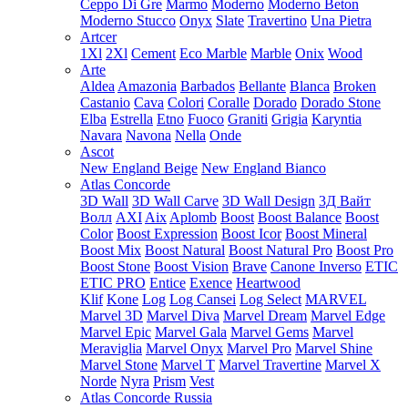
Ceppo Di Gre
Marmo
Moderno
Moderno Beton
Moderno Stucco
Onyx
Slate
Travertino
Una Pietra
Artcer
1Xl
2Xl
Cement
Eco Marble
Marble
Onix
Wood
Arte
Aldea
Amazonia
Barbados
Bellante
Blanca
Broken
Castanio
Cava
Colori
Coralle
Dorado
Dorado Stone
Elba
Estrella
Etno
Fuoco
Graniti
Grigia
Karyntia
Navara
Navona
Nella
Onde
Ascot
New England Beige
New England Bianco
Atlas Concorde
3D Wall
3D Wall Carve
3D Wall Design
3Д Вайт
Волл
AXI
Aix
Aplomb
Boost
Boost Balance
Boost
Color
Boost Expression
Boost Icor
Boost Mineral
Boost Mix
Boost Natural
Boost Natural Pro
Boost Pro
Boost Stone
Boost Vision
Brave
Canone Inverso
ETIC
ETIC PRO
Entice
Exence
Heartwood
Klif
Kone
Log
Log Cansei
Log Select
MARVEL
Marvel 3D
Marvel Diva
Marvel Dream
Marvel Edge
Marvel Epic
Marvel Gala
Marvel Gems
Marvel
Meraviglia
Marvel Onyx
Marvel Pro
Marvel Shine
Marvel Stone
Marvel T
Marvel Travertine
Marvel X
Norde
Nyra
Prism
Vest
Atlas Concorde Russia