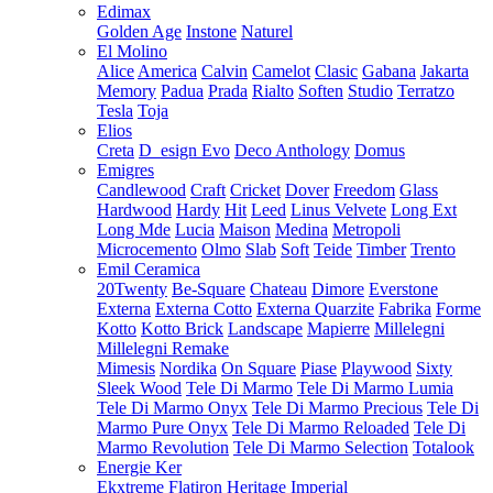
Edimax
Golden Age
Instone
Naturel
El Molino
Alice
America
Calvin
Camelot
Clasic
Gabana
Jakarta
Memory
Padua
Prada
Rialto
Soften
Studio
Terratzo
Tesla
Toja
Elios
Creta
D_esign Evo
Deco Anthology
Domus
Emigres
Candlewood
Craft
Cricket
Dover
Freedom
Glass
Hardwood
Hardy
Hit
Leed
Linus Velvete
Long Ext
Long Mde
Lucia
Maison
Medina
Metropoli
Microcemento
Olmo
Slab
Soft
Teide
Timber
Trento
Emil Ceramica
20Twenty
Be-Square
Chateau
Dimore
Everstone
Externa
Externa Cotto
Externa Quarzite
Fabrika
Forme
Kotto
Kotto Brick
Landscape
Mapierre
Millelegni
Millelegni Remake
Mimesis
Nordika
On Square
Piase
Playwood
Sixty
Sleek Wood
Tele Di Marmo
Tele Di Marmo Lumia
Tele Di Marmo Onyx
Tele Di Marmo Precious
Tele Di
Marmo Pure Onyx
Tele Di Marmo Reloaded
Tele Di
Marmo Revolution
Tele Di Marmo Selection
Totalook
Energie Ker
Ekxtreme
Flatiron
Heritage
Imperial