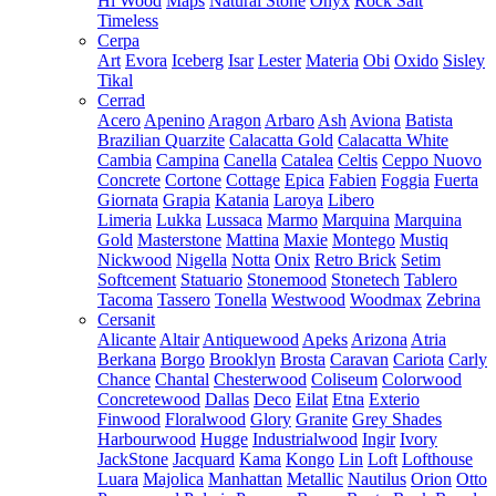
Hi Wood
Maps
Natural Stone
Onyx
Rock Salt
Timeless
Cerpa
Art
Evora
Iceberg
Isar
Lester
Materia
Obi
Oxido
Sisley
Tikal
Cerrad
Acero
Apenino
Aragon
Arbaro
Ash
Aviona
Batista
Brazilian Quarzite
Calacatta Gold
Calacatta White
Cambia
Campina
Canella
Catalea
Celtis
Ceppo Nuovo
Concrete
Cortone
Cottage
Epica
Fabien
Foggia
Fuerta
Giornata
Grapia
Katania
Laroya
Libero
Limeria
Lukka
Lussaca
Marmo
Marquina
Marquina
Gold
Masterstone
Mattina
Maxie
Montego
Mustiq
Nickwood
Nigella
Notta
Onix
Retro Brick
Setim
Softcement
Statuario
Stonemood
Stonetech
Tablero
Tacoma
Tassero
Tonella
Westwood
Woodmax
Zebrina
Cersanit
Alicante
Altair
Antiquewood
Apeks
Arizona
Atria
Berkana
Borgo
Brooklyn
Brosta
Caravan
Cariota
Carly
Chance
Chantal
Chesterwood
Coliseum
Colorwood
Concretewood
Dallas
Deco
Eilat
Etna
Exterio
Finwood
Floralwood
Glory
Granite
Grey Shades
Harbourwood
Hugge
Industrialwood
Ingir
Ivory
JackStone
Jacquard
Kama
Kongo
Lin
Loft
Lofthouse
Luara
Majolica
Manhattan
Metallic
Nautilus
Orion
Otto