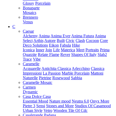
Glossy
Porcelain
Bonaparte
Mosaics
Brennero
Venus
C
Caesar
Alchemy
Anima
Anima Ever
Anima Futura
Anima
Select
Arthis
Autore
Built
Civic
Clash
Cocoon
Core
Deco Solutions
Eikon
Fabula
Hike
Iconica
Inner
Join
Life
Materica
Meet
Portraits
Prima
Quarzite
Relate Flame
Rever
Shapes Of Italy
Slab2
Trace
Vibe
Caramelle
Acquarelle
Antichita Classica
Arlecchino
Classica
Impressioni
La Passion
Marble Porcelain
Mattoni
Naturelle
Pietrine
Rosewood
Sabbia
Caramelle Mosaic
Carmen
Dynamic
Casa Dolce Casa
Essential Mood
Nature mood
Neutra 6.0
Onyx More
Pietre 3
Sensi
Stones and More
Studios Of Casamood
Urban Style
Vetro
Wooden Tile Of Cdc
Casalgrande Padana