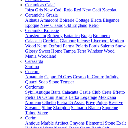
Ceramicas Calaf
Ibiza Gris
New Cadi Rojo Red
New Cadi Xocolat
Ceramiche Grazia
Althaus
Amarcord
Boiserie
Cottage
Electa
Elegance
Epoque
New Classic
Old England
Retro
Ceramika Konskie
Amsterdam
Bohemy
Botanica
Braga
Brennero
Calacatta
Cordoba
Glamour
Intense
Liverpool
Modern
Wood
Narni
Oxford
Parma
Polaris
Portis
Salerno
Snow
Glossy
Sweet Home
Tampa
Terra
Windsor
Wood
Mania
Woodland
Cerasarda
Sardina
Cercom
Amaranto
Ceppo Di Gres
Cosmo
In Contro
Infinity
Quarzi
Soap Stone
Temper
Cerdomus
Sybil
Antique
Baita
Calacatta
Castle
Club
Crete
Effetto
Pietra Di Ostuni
Karnis
Lefka
Legarage
Mexicana
Nordenn
Othello
Pietra Di Assisi
Prive
Pulpis
Reserve
Savanna
Shine
Skorpion
Statuario Bianco
Supreme
Tahoe
Verve
Cerim
Antique Marble
Artifact
Crayons
Elemental Stone
Exalt