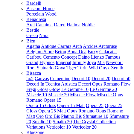
Bardelli
Basconi Home
Porcelain
Wood
Benadresa
Aral
Canaima
Daren
Halima
Nobile
Bestile
Greco
Nara
Bien
Agatha
Antique Carrara
Arch
Arcides
Arcturuse
Belgium Store
Beton
Bona Dea
Buxy
Calacatta
Caribou
Cemento
Concept
Daino Lienzo
Famous
Grand
Hypnos
Imperial
Infinity
Joya
Mia
Newport
Root
Statuario Goya
Tiger
Turin
Wild Onyx
Zenith
Bisazza
5x5
Canvas
Cementine
Decori 10
Decori 20
Decori 50
Decori In Tecnica Artistica
Decori Opus Romano
Flow
Fregi
Gloss
Glow
Le Gemme 10
Le Gemme 20
Miscele 10
Miscele 20
Miscele Flow
Miscele Opus
Romano
Opera 15
Opera 15 Gloss
Opera 15 Matt
Opera 25
Opera 25
Gloss
Opera 25 Matt
Opus Romano
Opus Romano
Matt
Oro
Oro Bis
Platino Bis
Sfumature 10
Sfumature
20
Smalto 10
Smalto 20
The Crystal Collection
Variations
Vetricolor 10
Vetricolor 20
Bluezone