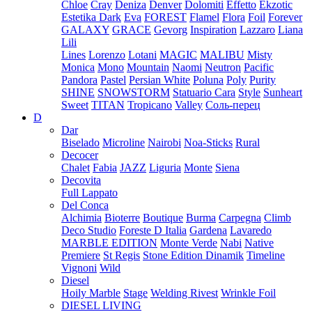
Chloe
Cray
Deniza
Denver
Dolomiti
Effetto
Ekzotic
Estetika Dark
Eva
FOREST
Flamel
Flora
Foil
Forever
GALAXY
GRACE
Gevorg
Inspiration
Lazzaro
Liana
Lili
Lines
Lorenzo
Lotani
MAGIC
MALIBU
Misty
Monica
Mono
Mountain
Naomi
Neutron
Pacific
Pandora
Pastel
Persian White
Poluna
Poly
Purity
SHINE
SNOWSTORM
Statuario Cara
Style
Sunheart
Sweet
TITAN
Tropicano
Valley
Соль-перец
D
Dar
Biselado
Microline
Nairobi
Noa-Sticks
Rural
Decocer
Chalet
Fabia
JAZZ
Liguria
Monte
Siena
Decovita
Full Lappato
Del Conca
Alchimia
Bioterre
Boutique
Burma
Carpegna
Climb
Deco Studio
Foreste D Italia
Gardena
Lavaredo
MARBLE EDITION
Monte Verde
Nabi
Native
Premiere
St Regis
Stone Edition Dinamik
Timeline
Vignoni
Wild
Diesel
Hoily Marble
Stage
Welding Rivest
Wrinkle Foil
DIESEL LIVING