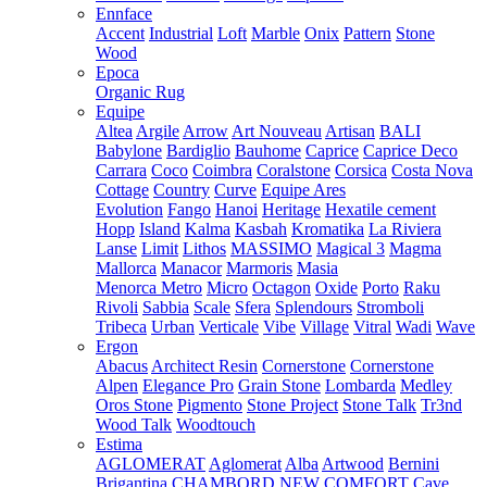
Ennface
Accent
Industrial
Loft
Marble
Onix
Pattern
Stone
Wood
Epoca
Organic Rug
Equipe
Altea
Argile
Arrow
Art Nouveau
Artisan
BALI
Babylone
Bardiglio
Bauhome
Caprice
Caprice Deco
Carrara
Coco
Coimbra
Coralstone
Corsica
Costa Nova
Cottage
Country
Curve
Equipe Ares
Evolution
Fango
Hanoi
Heritage
Hexatile cement
Hopp
Island
Kalma
Kasbah
Kromatika
La Riviera
Lanse
Limit
Lithos
MASSIMO
Magical 3
Magma
Mallorca
Manacor
Marmoris
Masia
Menorca
Metro
Micro
Octagon
Oxide
Porto
Raku
Rivoli
Sabbia
Scale
Sfera
Splendours
Stromboli
Tribeca
Urban
Verticale
Vibe
Village
Vitral
Wadi
Wave
Ergon
Abacus
Architect Resin
Cornerstone
Cornerstone
Alpen
Elegance Pro
Grain Stone
Lombarda
Medley
Oros Stone
Pigmento
Stone Project
Stone Talk
Tr3nd
Wood Talk
Woodtouch
Estima
AGLOMERAT
Aglomerat
Alba
Artwood
Bernini
Brigantina
CHAMBORD NEW
COMFORT
Cave