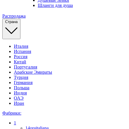
Душевые лейки
Шланги для душа
Распродажа
Страна
Италия
Испания
Россия
Китай
Португалия
Арабские Эмираты
Турция
Германия
Польша
Индия
ОАЭ
Иран
Фабрики:
1
14oraitaliana