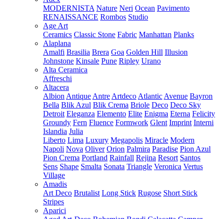
MODERNISTA
Nature
Neri
Ocean
Pavimento
RENAISSANCE
Rombos
Studio
Age Art
Ceramics
Classic Stone
Fabric
Manhattan
Planks
Alaplana
Amalfi
Brasilia
Brera
Goa
Golden Hill
Illusion
Johnstone
Kinsale
Pune
Ripley
Urano
Alta Ceramica
Affreschi
Altacera
Albion
Antique
Antre
Artdeco
Atlantic
Avenue
Bayron
Bella
Blik Azul
Blik Crema
Briole
Deco
Deco Sky
Detroit
Eleganza
Elemento
Elite
Enigma
Eterna
Felicity
Groundy
Fern
Fluence
Formwork
Glent
Imprint
Interni
Islandia
Julia
Liberto
Lima
Luxury
Megapolis
Miracle
Modern
Napoli
Nova
Oliver
Orion
Palmira
Paradise
Pion Azul
Pion Crema
Portland
Rainfall
Rejina
Resort
Santos
Sens
Shape
Smalta
Sonata
Triangle
Veronica
Vertus
Village
Amadis
Art Deco
Brutalist
Long Stick
Rugose
Short Stick
Stripes
Aparici