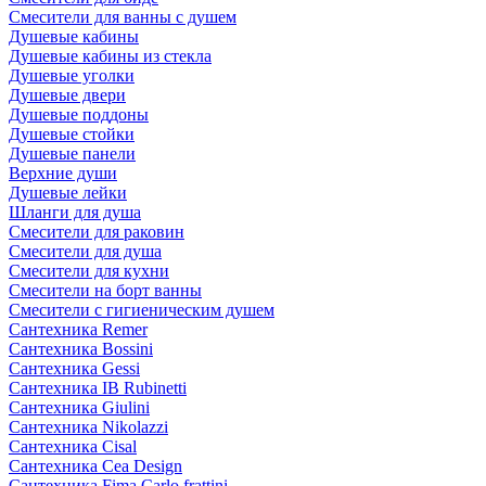
Смесители для ванны с душем
Душевые кабины
Душевые кабины из стекла
Душевые уголки
Душевые двери
Душевые поддоны
Душевые стойки
Душевые панели
Верхние души
Душевые лейки
Шланги для душа
Смесители для раковин
Смесители для душа
Смесители для кухни
Смесители на борт ванны
Смесители с гигиеническим душем
Сантехника Remer
Сантехника Bossini
Сантехника Gessi
Сантехника IB Rubinetti
Сантехника Giulini
Сантехника Nikolazzi
Сантехника Cisal
Сантехника Cea Design
Сантехника Fima Carlo frattini