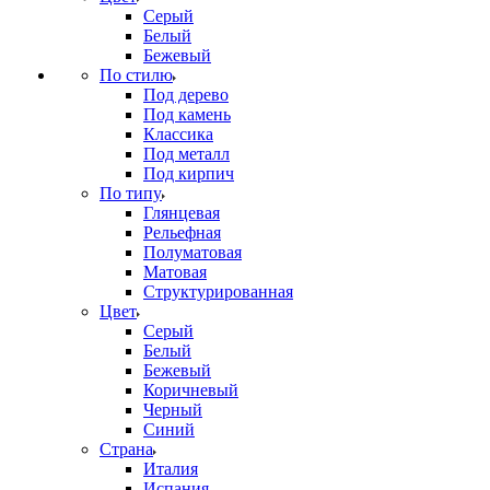
Серый
Белый
Бежевый
По стилю
Под дерево
Под камень
Классика
Под металл
Под кирпич
По типу
Глянцевая
Рельефная
Полуматовая
Матовая
Структурированная
Цвет
Серый
Белый
Бежевый
Коричневый
Черный
Синий
Страна
Италия
Испания