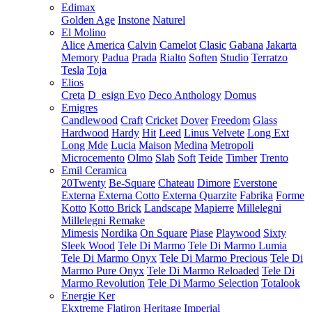
Edimax
Golden Age
Instone
Naturel
El Molino
Alice
America
Calvin
Camelot
Clasic
Gabana
Jakarta
Memory
Padua
Prada
Rialto
Soften
Studio
Terratzo
Tesla
Toja
Elios
Creta
D_esign Evo
Deco Anthology
Domus
Emigres
Candlewood
Craft
Cricket
Dover
Freedom
Glass
Hardwood
Hardy
Hit
Leed
Linus Velvete
Long Ext
Long Mde
Lucia
Maison
Medina
Metropoli
Microcemento
Olmo
Slab
Soft
Teide
Timber
Trento
Emil Ceramica
20Twenty
Be-Square
Chateau
Dimore
Everstone
Externa
Externa Cotto
Externa Quarzite
Fabrika
Forme
Kotto
Kotto Brick
Landscape
Mapierre
Millelegni
Millelegni Remake
Mimesis
Nordika
On Square
Piase
Playwood
Sixty
Sleek Wood
Tele Di Marmo
Tele Di Marmo Lumia
Tele Di Marmo Onyx
Tele Di Marmo Precious
Tele Di
Marmo Pure Onyx
Tele Di Marmo Reloaded
Tele Di
Marmo Revolution
Tele Di Marmo Selection
Totalook
Energie Ker
Ekxtreme
Flatiron
Heritage
Imperial