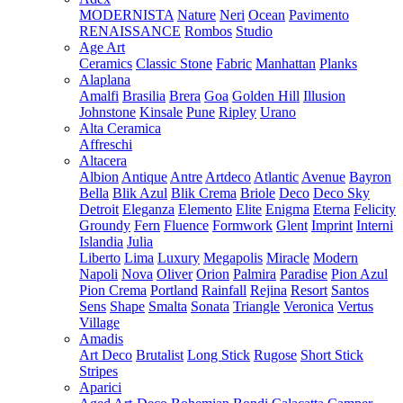
MODERNISTA
Nature
Neri
Ocean
Pavimento
RENAISSANCE
Rombos
Studio
Age Art
Ceramics
Classic Stone
Fabric
Manhattan
Planks
Alaplana
Amalfi
Brasilia
Brera
Goa
Golden Hill
Illusion
Johnstone
Kinsale
Pune
Ripley
Urano
Alta Ceramica
Affreschi
Altacera
Albion
Antique
Antre
Artdeco
Atlantic
Avenue
Bayron
Bella
Blik Azul
Blik Crema
Briole
Deco
Deco Sky
Detroit
Eleganza
Elemento
Elite
Enigma
Eterna
Felicity
Groundy
Fern
Fluence
Formwork
Glent
Imprint
Interni
Islandia
Julia
Liberto
Lima
Luxury
Megapolis
Miracle
Modern
Napoli
Nova
Oliver
Orion
Palmira
Paradise
Pion Azul
Pion Crema
Portland
Rainfall
Rejina
Resort
Santos
Sens
Shape
Smalta
Sonata
Triangle
Veronica
Vertus
Village
Amadis
Art Deco
Brutalist
Long Stick
Rugose
Short Stick
Stripes
Aparici