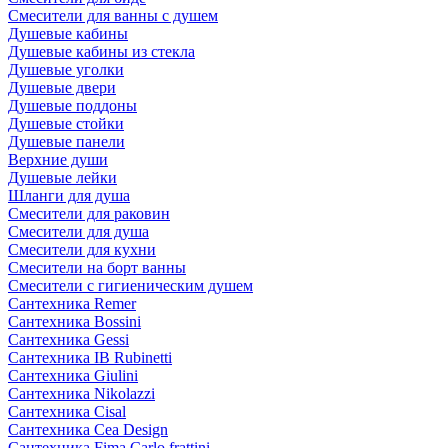
Смесители для ванны с душем
Душевые кабины
Душевые кабины из стекла
Душевые уголки
Душевые двери
Душевые поддоны
Душевые стойки
Душевые панели
Верхние души
Душевые лейки
Шланги для душа
Смесители для раковин
Смесители для душа
Смесители для кухни
Смесители на борт ванны
Смесители с гигиеническим душем
Сантехника Remer
Сантехника Bossini
Сантехника Gessi
Сантехника IB Rubinetti
Сантехника Giulini
Сантехника Nikolazzi
Сантехника Cisal
Сантехника Cea Design
Сантехника Fima Carlo frattini