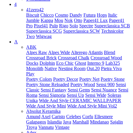
4
41zero42
Biscuit
Chicco
Cosmo
Dandy
Futura
Hops
Italic
Jumble
Kappa
Mou
Nok
Otto
Paper41 Lux
Paper41
Pro
Pixel41
Pulp
Rigo
Solo
Spectre
Superclassica SCB
Superclassica SCG
Superclassica SCW
Technicolor
Two
Wigwag
A
ABK
Alpes Raw
Alpes Wide
Alterego
Atlantis
Blend
Crossroad Brick
Crossroad Chalk
Crossroad Wood
Docks
Dolphin
Eco Chic
Ghost
Interno 9
Lab325
Monolith
Native
Nesting Room
Out.20
Pietra Viva
Play
Poetry Colors
Poetry Decor
Poetry Net
Poetry Stone
Poetry Stone Reloaded
Poetry Wood
Sensi 900
Sensi
Classic
Sensi Fantasy
Sensi Gems
Sensi Nuance
Sensi
Roma
Sensi Signoria
Sensi Up
Sensi Wide
Soleras
Unika
Wide And Style CERAMIC WALLPAPER
Wide And Style Mini
Wide And Style Mini Vol2
Absolut Keramika
Amund
Axel
Caristo
Celebes
Corfu
Ellesmere
Galapagos
Islandia
Java
Marshall
Mindanao
Sajalin
Troya
Vannatu
Vintage
Adex