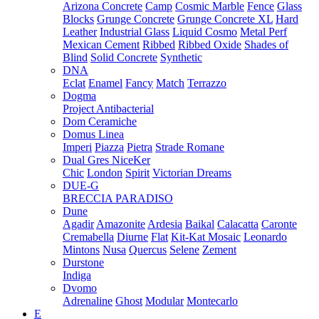
Arizona Concrete
Camp
Cosmic Marble
Fence
Glass
Blocks
Grunge Concrete
Grunge Concrete XL
Hard
Leather
Industrial Glass
Liquid Cosmo
Metal Perf
Mexican Cement
Ribbed
Ribbed Oxide
Shades of
Blind
Solid Concrete
Synthetic
DNA
Eclat
Enamel
Fancy
Match
Terrazzo
Dogma
Project Antibacterial
Dom Ceramiche
Domus Linea
Imperi
Piazza
Pietra
Strade Romane
Dual Gres NiceKer
Chic
London
Spirit
Victorian Dreams
DUE-G
BRECCIA PARADISO
Dune
Agadir
Amazonite
Ardesia
Baikal
Calacatta
Caronte
Cremabella
Diurne
Flat
Kit-Kat Mosaic
Leonardo
Mintons
Nusa
Quercus
Selene
Zement
Durstone
Indiga
Dvomo
Adrenaline
Ghost
Modular
Montecarlo
E