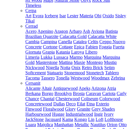
Hi Wood
Maps
Natural Stone
Onyx
Rock Salt
Timeless
Cerpa
Art
Evora
Iceberg
Isar
Lester
Materia
Obi
Oxido
Sisley
Tikal
Cerrad
Acero
Apenino
Aragon
Arbaro
Ash
Aviona
Batista
Brazilian Quarzite
Calacatta Gold
Calacatta White
Cambia
Campina
Canella
Catalea
Celtis
Ceppo Nuovo
Concrete
Cortone
Cottage
Epica
Fabien
Foggia
Fuerta
Giornata
Grapia
Katania
Laroya
Libero
Limeria
Lukka
Lussaca
Marmo
Marquina
Marquina
Gold
Masterstone
Mattina
Maxie
Montego
Mustiq
Nickwood
Nigella
Notta
Onix
Retro Brick
Setim
Softcement
Statuario
Stonemood
Stonetech
Tablero
Tacoma
Tassero
Tonella
Westwood
Woodmax
Zebrina
Cersanit
Alicante
Altair
Antiquewood
Apeks
Arizona
Atria
Berkana
Borgo
Brooklyn
Brosta
Caravan
Cariota
Carly
Chance
Chantal
Chesterwood
Coliseum
Colorwood
Concretewood
Dallas
Deco
Eilat
Etna
Exterio
Finwood
Floralwood
Glory
Granite
Grey Shades
Harbourwood
Hugge
Industrialwood
Ingir
Ivory
JackStone
Jacquard
Kama
Kongo
Lin
Loft
Lofthouse
Luara
Majolica
Manhattan
Metallic
Nautilus
Orion
Otto