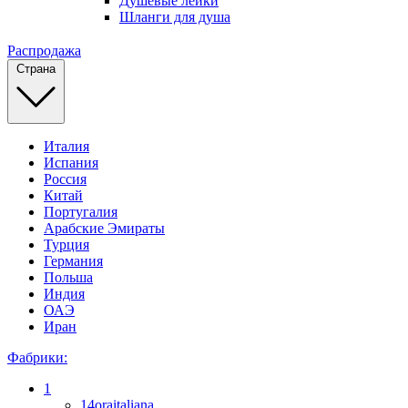
Душевые лейки
Шланги для душа
Распродажа
Страна
Италия
Испания
Россия
Китай
Португалия
Арабские Эмираты
Турция
Германия
Польша
Индия
ОАЭ
Иран
Фабрики:
1
14oraitaliana