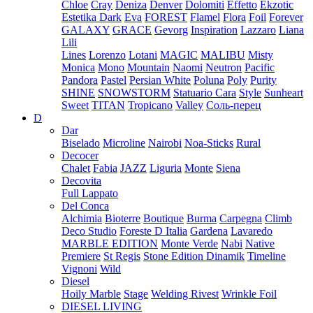
Chloe
Cray
Deniza
Denver
Dolomiti
Effetto
Ekzotic
Estetika Dark
Eva
FOREST
Flamel
Flora
Foil
Forever
GALAXY
GRACE
Gevorg
Inspiration
Lazzaro
Liana
Lili
Lines
Lorenzo
Lotani
MAGIC
MALIBU
Misty
Monica
Mono
Mountain
Naomi
Neutron
Pacific
Pandora
Pastel
Persian White
Poluna
Poly
Purity
SHINE
SNOWSTORM
Statuario Cara
Style
Sunheart
Sweet
TITAN
Tropicano
Valley
Соль-перец
D
Dar
Biselado
Microline
Nairobi
Noa-Sticks
Rural
Decocer
Chalet
Fabia
JAZZ
Liguria
Monte
Siena
Decovita
Full Lappato
Del Conca
Alchimia
Bioterre
Boutique
Burma
Carpegna
Climb
Deco Studio
Foreste D Italia
Gardena
Lavaredo
MARBLE EDITION
Monte Verde
Nabi
Native
Premiere
St Regis
Stone Edition Dinamik
Timeline
Vignoni
Wild
Diesel
Hoily Marble
Stage
Welding Rivest
Wrinkle Foil
DIESEL LIVING