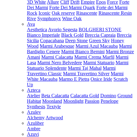
3D White
Allure
Cliff
Drift
Empire
Epos
Force
Forte
Dei Marmi
Forte Dei Marmi Quark
Forte dei Marmi
Rock
Iconic
Oak reserve
Rinascente
Rinascente Resin
Rive
Symphonyx
Wine Oak
Ava
Aesthetica
Avorio Segesta
BOLGHERI STONE
Bianco Imperiale
Black Gold
Breccia Capraia
Breccia
Sicilia
Copacabana
Deep Stone
Green Sky
Honey
Wood
Marmi Arabesque
Marmi Azul Macauba
Marmi
Bardiglio Cenere
Marmi Bianco Bernini
Marmi Bronze
Amani
Marmi Calacatta
Marmi Crema Marfil
Marmi
Lasa
Marmi Nero Belvedere
Marmi Statuario
Marmi
Statuario Splendente
Marmi Taj Mahal
Marmi
Travertino Classic
Marmi Travertino Silver
Marmi
White Macauba
Marmo E Pietra
Onice Iride
Scratch
Up
Azteca
Atelier
Beta Calacatta
Calacatta Gold
Domino
Ground
Habitat
Moonland
Moonlight
Passion
Penelope
Synthesis
Textyle
Azulev
Alchemy
Artwood
Azuliber
Ambre
Azuvi