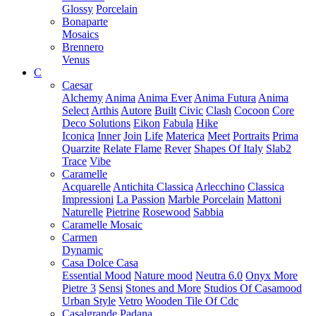
Glossy
Porcelain
Bonaparte
Mosaics
Brennero
Venus
C
Caesar
Alchemy
Anima
Anima Ever
Anima Futura
Anima
Select
Arthis
Autore
Built
Civic
Clash
Cocoon
Core
Deco Solutions
Eikon
Fabula
Hike
Iconica
Inner
Join
Life
Materica
Meet
Portraits
Prima
Quarzite
Relate Flame
Rever
Shapes Of Italy
Slab2
Trace
Vibe
Caramelle
Acquarelle
Antichita Classica
Arlecchino
Classica
Impressioni
La Passion
Marble Porcelain
Mattoni
Naturelle
Pietrine
Rosewood
Sabbia
Caramelle Mosaic
Carmen
Dynamic
Casa Dolce Casa
Essential Mood
Nature mood
Neutra 6.0
Onyx More
Pietre 3
Sensi
Stones and More
Studios Of Casamood
Urban Style
Vetro
Wooden Tile Of Cdc
Casalgrande Padana