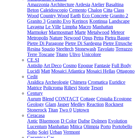
Amazzonia
Architecture
Ardesia
Atelier
Basaltina
Beton
Caleidoscopio
Cemento
Chalon
Citta
Class
Wood
Country Wood
Earth
Eco Concrete
Granito 2
Granito 3
Granito Evo
Kerinox
Kontinua
Landscape
Lavagna
Le Ville
Limpha
Macro
Manhattan
Marmoker
Marmosmart
Marte
Metalwood
Meteor
Metropolis
Nature
Newood
Opus
Petra
Pietra Bauge
Pietre Di Paragone
Pietre Di Sardegna
Pietre Etrusche
Resina
Spazio
Steeltech
Stonewash
Tavolato
Terrazzo
Terre Toscane
Titano
Ulivo
Unicolore
CE.SI
Antislip
Art Deco
Cosmo
Epoque
Fantasie
Full Body
Lucidi
Matt
Mosaici Atlantica
Mosaici Hellas
Ottagono
Cedit
Araldica
Archeologie
Chimera
Cromatica
Euridice
Matrice
Policroma
Rilievi
Storie
Tesori
Century
Aurum
Blend
CONTACT
Cottage
Cristalia
Ecostone
Geology
Glam
Jasper
Medley
Reaction
Rocknest
Stonerock
Titan
Two 0
Uptown
Ceracasa
Antic
Bluemoon
D Color
Dafne
Dolmen
Evolution
Lucentum
Manhattan
Mitica
Olimpia
Porto
Portobello
Soho
Solei
Urban
Vermont
Ceramica Cas