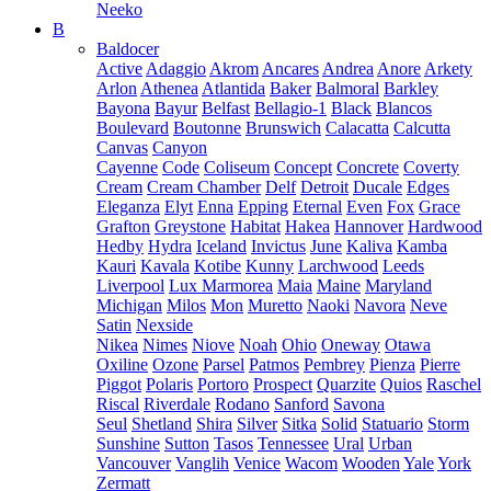
Neeko
B
Baldocer
Active
Adaggio
Akrom
Ancares
Andrea
Anore
Arkety
Arlon
Athenea
Atlantida
Baker
Balmoral
Barkley
Bayona
Bayur
Belfast
Bellagio-1
Black
Blancos
Boulevard
Boutonne
Brunswich
Calacatta
Calcutta
Canvas
Canyon
Cayenne
Code
Coliseum
Concept
Concrete
Coverty
Cream
Cream Chamber
Delf
Detroit
Ducale
Edges
Eleganza
Elyt
Enna
Epping
Eternal
Even
Fox
Grace
Grafton
Greystone
Habitat
Hakea
Hannover
Hardwood
Hedby
Hydra
Iceland
Invictus
June
Kaliva
Kamba
Kauri
Kavala
Kotibe
Kunny
Larchwood
Leeds
Liverpool
Lux Marmorea
Maia
Maine
Maryland
Michigan
Milos
Mon
Muretto
Naoki
Navora
Neve
Satin
Nexside
Nikea
Nimes
Niove
Noah
Ohio
Oneway
Otawa
Oxiline
Ozone
Parsel
Patmos
Pembrey
Pienza
Pierre
Piggot
Polaris
Portoro
Prospect
Quarzite
Quios
Raschel
Riscal
Riverdale
Rodano
Sanford
Savona
Seul
Shetland
Shira
Silver
Sitka
Solid
Statuario
Storm
Sunshine
Sutton
Tasos
Tennessee
Ural
Urban
Vancouver
Vanglih
Venice
Wacom
Wooden
Yale
York
Zermatt