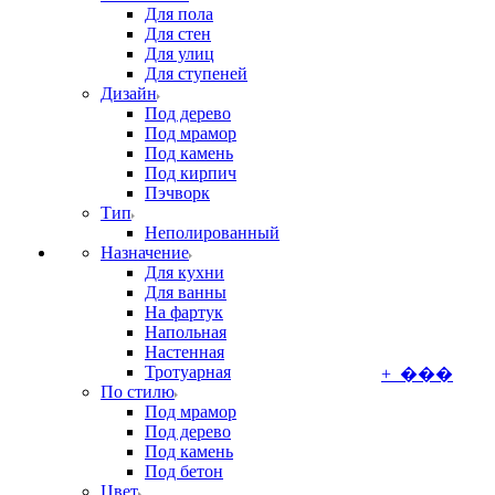
Для пола
Для стен
Для улиц
Для ступеней
Дизайн
Под дерево
Под мрамор
Под камень
Под кирпич
Пэчворк
Тип
Неполированный
Назначение
Для кухни
Для ванны
На фартук
Напольная
Настенная
Тротуарная
+ ���
По стилю
Под мрамор
Под дерево
Под камень
Под бетон
Цвет