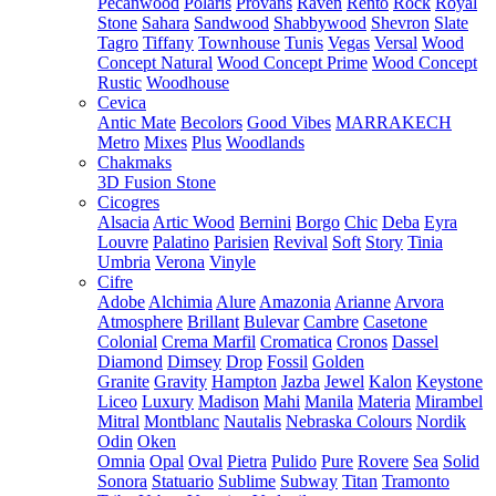
Pecanwood
Polaris
Provans
Raven
Rento
Rock
Royal
Stone
Sahara
Sandwood
Shabbywood
Shevron
Slate
Tagro
Tiffany
Townhouse
Tunis
Vegas
Versal
Wood
Concept Natural
Wood Concept Prime
Wood Concept
Rustic
Woodhouse
Cevica
Antic Mate
Becolors
Good Vibes
MARRAKECH
Metro
Mixes
Plus
Woodlands
Chakmaks
3D Fusion Stone
Cicogres
Alsacia
Artic Wood
Bernini
Borgo
Chic
Deba
Eyra
Louvre
Palatino
Parisien
Revival
Soft
Story
Tinia
Umbria
Verona
Vinyle
Cifre
Adobe
Alchimia
Alure
Amazonia
Arianne
Arvora
Atmosphere
Brillant
Bulevar
Cambre
Casetone
Colonial
Crema Marfil
Cromatica
Cronos
Dassel
Diamond
Dimsey
Drop
Fossil
Golden
Granite
Gravity
Hampton
Jazba
Jewel
Kalon
Keystone
Liceo
Luxury
Madison
Mahi
Manila
Materia
Mirambel
Mitral
Montblanc
Nautalis
Nebraska Colours
Nordik
Odin
Oken
Omnia
Opal
Oval
Pietra
Pulido
Pure
Rovere
Sea
Solid
Sonora
Statuario
Sublime
Subway
Titan
Tramonto