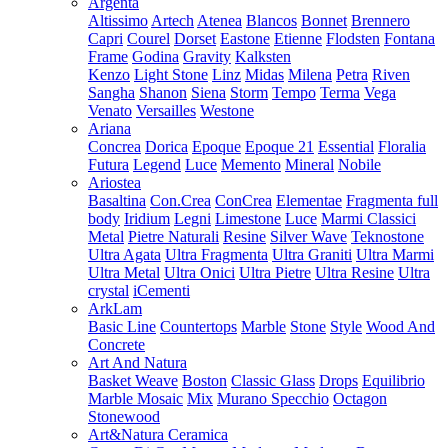
Argenta
Altissimo
Artech
Atenea
Blancos
Bonnet
Brennero
Capri
Courel
Dorset
Eastone
Etienne
Flodsten
Fontana
Frame
Godina
Gravity
Kalksten
Kenzo
Light Stone
Linz
Midas
Milena
Petra
Riven
Sangha
Shanon
Siena
Storm
Tempo
Terma
Vega
Venato
Versailles
Westone
Ariana
Concrea
Dorica
Epoque
Epoque 21
Essential
Floralia
Futura
Legend
Luce
Memento
Mineral
Nobile
Ariostea
Basaltina
Con.Crea
ConCrea
Elementae
Fragmenta full
body
Iridium
Legni
Limestone
Luce
Marmi Classici
Metal
Pietre Naturali
Resine
Silver Wave
Teknostone
Ultra Agata
Ultra Fragmenta
Ultra Graniti
Ultra Marmi
Ultra Metal
Ultra Onici
Ultra Pietre
Ultra Resine
Ultra
crystal
iCementi
ArkLam
Basic Line
Countertops
Marble
Stone
Style
Wood And
Concrete
Art And Natura
Basket Weave
Boston
Classic Glass
Drops
Equilibrio
Marble Mosaic
Mix
Murano Specchio
Octagon
Stonewood
Art&Natura Ceramica