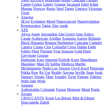
Aged
Art-Deco
Bohemian
Bondi
Calacatta
Camper
Carpet
Corten
Gatsby
Grunge
Jacquard
Joliet
Kilim
Magma
Norway
Regio
Steel
Tango
Uptown
Victorian
Vivid
Apavisa
4Ever
Evolution
Mood
Nanoconcept
Nanoevolution
Regeneration
Tattoo
Zinc
south
APE
Abyss
Agate
Alexandria
Alpi Green
Ama
Antico
Casale
Arabescato
Argillae
Augustus
Aurora
Bellagio
Black Hispania
Brianna
Burlington
Calacatta
Camelot
Caprice
Ceppo
Clos
Colourful
Cross
Dahlia
Eight
Fables
Fleur
Floriane
Four Seasons
Gold Hard
Greystone
Grunge
Harlequin
Icaro
Imperial
Kinfolk
Koen
Magallanes
Mandalay
Mare Di Sabbia
Medicea Marble
Michelangelo
Night Lux
Oregon
Oxyd Jewel
Piemonte
Pukka
Raw
Re Use
Reality
Savona
Seville
Snap
Souk
Statuary Venato
Tibur
Tonality
Twist
Vintage
Volterra
Wabi Sabi
Work
Appiani
Anthologhia
Coloniale
Fusion
Memorie
Metal
Poetic
Arcana
CROCCANTE
Komi
Les Bijoux
Ribe & Elburg
Stracciatella
Zaletti