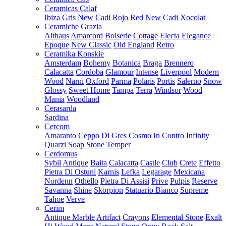
Ceramicas Calaf
Ibiza Gris
New Cadi Rojo Red
New Cadi Xocolat
Ceramiche Grazia
Althaus
Amarcord
Boiserie
Cottage
Electa
Elegance
Epoque
New Classic
Old England
Retro
Ceramika Konskie
Amsterdam
Bohemy
Botanica
Braga
Brennero
Calacatta
Cordoba
Glamour
Intense
Liverpool
Modern
Wood
Narni
Oxford
Parma
Polaris
Portis
Salerno
Snow
Glossy
Sweet Home
Tampa
Terra
Windsor
Wood
Mania
Woodland
Cerasarda
Sardina
Cercom
Amaranto
Ceppo Di Gres
Cosmo
In Contro
Infinity
Quarzi
Soap Stone
Temper
Cerdomus
Sybil
Antique
Baita
Calacatta
Castle
Club
Crete
Effetto
Pietra Di Ostuni
Karnis
Lefka
Legarage
Mexicana
Nordenn
Othello
Pietra Di Assisi
Prive
Pulpis
Reserve
Savanna
Shine
Skorpion
Statuario Bianco
Supreme
Tahoe
Verve
Cerim
Antique Marble
Artifact
Crayons
Elemental Stone
Exalt