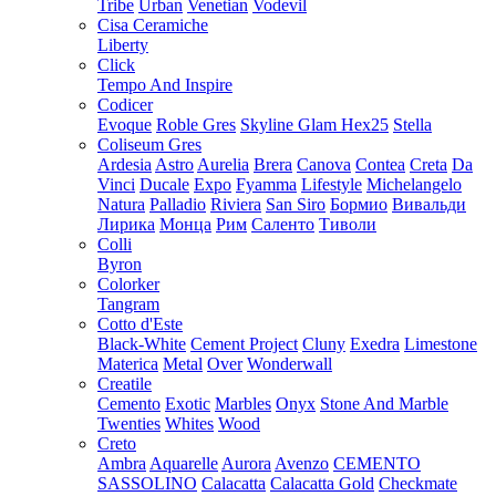
Tribe
Urban
Venetian
Vodevil
Cisa Ceramiche
Liberty
Click
Tempo And Inspire
Codicer
Evoque
Roble Gres
Skyline Glam Hex25
Stella
Coliseum Gres
Ardesia
Astro
Aurelia
Brera
Canova
Contea
Creta
Da
Vinci
Ducale
Expo
Fyamma
Lifestyle
Michelangelo
Natura
Palladio
Riviera
San Siro
Бормио
Вивальди
Лирика
Монца
Рим
Саленто
Тиволи
Colli
Byron
Colorker
Tangram
Cotto d'Este
Black-White
Cement Project
Cluny
Exedra
Limestone
Materica
Metal
Over
Wonderwall
Creatile
Cemento
Exotic
Marbles
Onyx
Stone And Marble
Twenties
Whites
Wood
Creto
Ambra
Aquarelle
Aurora
Avenzo
CEMENTO
SASSOLINO
Calacatta
Calacatta Gold
Checkmate