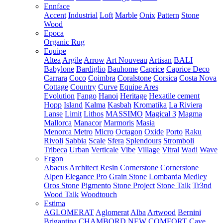
Ennface
Accent
Industrial
Loft
Marble
Onix
Pattern
Stone
Wood
Epoca
Organic Rug
Equipe
Altea
Argile
Arrow
Art Nouveau
Artisan
BALI
Babylone
Bardiglio
Bauhome
Caprice
Caprice Deco
Carrara
Coco
Coimbra
Coralstone
Corsica
Costa Nova
Cottage
Country
Curve
Equipe Ares
Evolution
Fango
Hanoi
Heritage
Hexatile cement
Hopp
Island
Kalma
Kasbah
Kromatika
La Riviera
Lanse
Limit
Lithos
MASSIMO
Magical 3
Magma
Mallorca
Manacor
Marmoris
Masia
Menorca
Metro
Micro
Octagon
Oxide
Porto
Raku
Rivoli
Sabbia
Scale
Sfera
Splendours
Stromboli
Tribeca
Urban
Verticale
Vibe
Village
Vitral
Wadi
Wave
Ergon
Abacus
Architect Resin
Cornerstone
Cornerstone
Alpen
Elegance Pro
Grain Stone
Lombarda
Medley
Oros Stone
Pigmento
Stone Project
Stone Talk
Tr3nd
Wood Talk
Woodtouch
Estima
AGLOMERAT
Aglomerat
Alba
Artwood
Bernini
Brigantina
CHAMBORD NEW
COMFORT
Cave