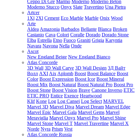
Ceppo Di Gre
Marmo
Moderno
Moderno Beton
Moderno Stucco
Onyx
Slate
Travertino
Una Pietra
Artcer
1Xl
2Xl
Cement
Eco Marble
Marble
Onix
Wood
Arte
Aldea
Amazonia
Barbados
Bellante
Blanca
Broken
Castanio
Cava
Colori
Coralle
Dorado
Dorado Stone
Elba
Estrella
Etno
Fuoco
Graniti
Grigia
Karyntia
Navara
Navona
Nella
Onde
Ascot
New England Beige
New England Bianco
Atlas Concorde
3D Wall
3D Wall Carve
3D Wall Design
3Д Вайт
Волл
AXI
Aix
Aplomb
Boost
Boost Balance
Boost
Color
Boost Expression
Boost Icor
Boost Mineral
Boost Mix
Boost Natural
Boost Natural Pro
Boost Pro
Boost Stone
Boost Vision
Brave
Canone Inverso
ETIC
ETIC PRO
Entice
Exence
Heartwood
Klif
Kone
Log
Log Cansei
Log Select
MARVEL
Marvel 3D
Marvel Diva
Marvel Dream
Marvel Edge
Marvel Epic
Marvel Gala
Marvel Gems
Marvel
Meraviglia
Marvel Onyx
Marvel Pro
Marvel Shine
Marvel Stone
Marvel T
Marvel Travertine
Marvel X
Norde
Nyra
Prism
Vest
Atlas Concorde Russia