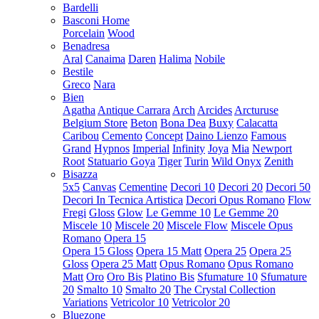
Bardelli
Basconi Home
Porcelain
Wood
Benadresa
Aral
Canaima
Daren
Halima
Nobile
Bestile
Greco
Nara
Bien
Agatha
Antique Carrara
Arch
Arcides
Arcturuse
Belgium Store
Beton
Bona Dea
Buxy
Calacatta
Caribou
Cemento
Concept
Daino Lienzo
Famous
Grand
Hypnos
Imperial
Infinity
Joya
Mia
Newport
Root
Statuario Goya
Tiger
Turin
Wild Onyx
Zenith
Bisazza
5x5
Canvas
Cementine
Decori 10
Decori 20
Decori 50
Decori In Tecnica Artistica
Decori Opus Romano
Flow
Fregi
Gloss
Glow
Le Gemme 10
Le Gemme 20
Miscele 10
Miscele 20
Miscele Flow
Miscele Opus
Romano
Opera 15
Opera 15 Gloss
Opera 15 Matt
Opera 25
Opera 25
Gloss
Opera 25 Matt
Opus Romano
Opus Romano
Matt
Oro
Oro Bis
Platino Bis
Sfumature 10
Sfumature
20
Smalto 10
Smalto 20
The Crystal Collection
Variations
Vetricolor 10
Vetricolor 20
Bluezone