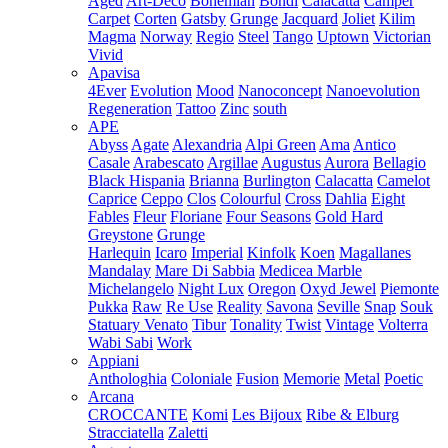
Aged
Art-Deco
Bohemian
Bondi
Calacatta
Camper
Carpet
Corten
Gatsby
Grunge
Jacquard
Joliet
Kilim
Magma
Norway
Regio
Steel
Tango
Uptown
Victorian
Vivid
Apavisa
4Ever
Evolution
Mood
Nanoconcept
Nanoevolution
Regeneration
Tattoo
Zinc
south
APE
Abyss
Agate
Alexandria
Alpi Green
Ama
Antico
Casale
Arabescato
Argillae
Augustus
Aurora
Bellagio
Black Hispania
Brianna
Burlington
Calacatta
Camelot
Caprice
Ceppo
Clos
Colourful
Cross
Dahlia
Eight
Fables
Fleur
Floriane
Four Seasons
Gold Hard
Greystone
Grunge
Harlequin
Icaro
Imperial
Kinfolk
Koen
Magallanes
Mandalay
Mare Di Sabbia
Medicea Marble
Michelangelo
Night Lux
Oregon
Oxyd Jewel
Piemonte
Pukka
Raw
Re Use
Reality
Savona
Seville
Snap
Souk
Statuary Venato
Tibur
Tonality
Twist
Vintage
Volterra
Wabi Sabi
Work
Appiani
Anthologhia
Coloniale
Fusion
Memorie
Metal
Poetic
Arcana
CROCCANTE
Komi
Les Bijoux
Ribe & Elburg
Stracciatella
Zaletti