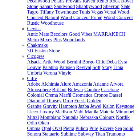
Pecanwood
Polaris
Provans
Raven
Rento
Rock
Royal
Stone
Sahara
Sandwood
Shabbywood
Shevron
Slate
Tagro
Tiffany
Townhouse
Tunis
Vegas
Versal
Wood
Concept Natural
Wood Concept Prime
Wood Concept
Rustic
Woodhouse
Cevica
Antic Mate
Becolors
Good Vibes
MARRAKECH
Metro
Mixes
Plus
Woodlands
Chakmaks
3D Fusion Stone
Cicogres
Alsacia
Artic Wood
Bernini
Borgo
Chic
Deba
Eyra
Louvre
Palatino
Parisien
Revival
Soft
Story
Tinia
Umbria
Verona
Vinyle
Cifre
Adobe
Alchimia
Alure
Amazonia
Arianne
Arvora
Atmosphere
Brillant
Bulevar
Cambre
Casetone
Colonial
Crema Marfil
Cromatica
Cronos
Dassel
Diamond
Dimsey
Drop
Fossil
Golden
Granite
Gravity
Hampton
Jazba
Jewel
Kalon
Keystone
Liceo
Luxury
Madison
Mahi
Manila
Materia
Mirambel
Mitral
Montblanc
Nautalis
Nebraska Colours
Nordik
Odin
Oken
Omnia
Opal
Oval
Pietra
Pulido
Pure
Rovere
Sea
Solid
Sonora
Statuario
Sublime
Subway
Titan
Tramonto