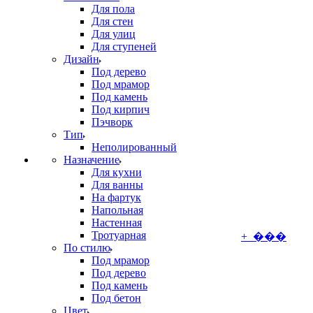
Для пола
Для стен
Для улиц
Для ступеней
Дизайн
Под дерево
Под мрамор
Под камень
Под кирпич
Пэчворк
Тип
Неполированный
Назначение
Для кухни
Для ванны
На фартук
Напольная
Настенная
Тротуарная
+ ���
По стилю
Под мрамор
Под дерево
Под камень
Под бетон
Цвет