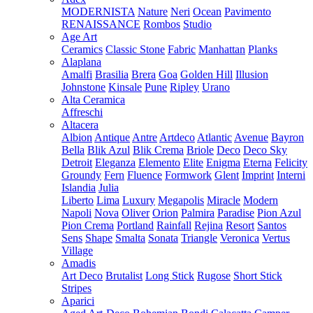
MODERNISTA
Nature
Neri
Ocean
Pavimento
RENAISSANCE
Rombos
Studio
Age Art
Ceramics
Classic Stone
Fabric
Manhattan
Planks
Alaplana
Amalfi
Brasilia
Brera
Goa
Golden Hill
Illusion
Johnstone
Kinsale
Pune
Ripley
Urano
Alta Ceramica
Affreschi
Altacera
Albion
Antique
Antre
Artdeco
Atlantic
Avenue
Bayron
Bella
Blik Azul
Blik Crema
Briole
Deco
Deco Sky
Detroit
Eleganza
Elemento
Elite
Enigma
Eterna
Felicity
Groundy
Fern
Fluence
Formwork
Glent
Imprint
Interni
Islandia
Julia
Liberto
Lima
Luxury
Megapolis
Miracle
Modern
Napoli
Nova
Oliver
Orion
Palmira
Paradise
Pion Azul
Pion Crema
Portland
Rainfall
Rejina
Resort
Santos
Sens
Shape
Smalta
Sonata
Triangle
Veronica
Vertus
Village
Amadis
Art Deco
Brutalist
Long Stick
Rugose
Short Stick
Stripes
Aparici