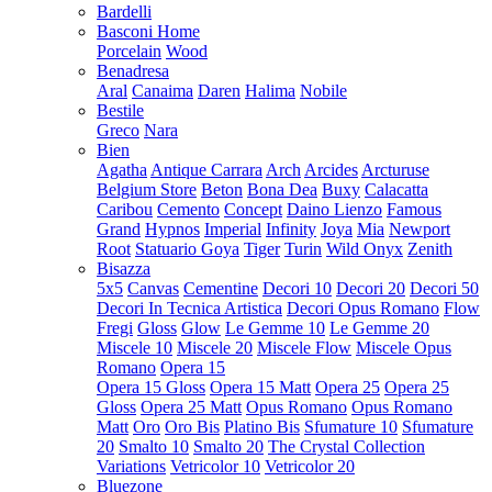
Bardelli
Basconi Home
Porcelain
Wood
Benadresa
Aral
Canaima
Daren
Halima
Nobile
Bestile
Greco
Nara
Bien
Agatha
Antique Carrara
Arch
Arcides
Arcturuse
Belgium Store
Beton
Bona Dea
Buxy
Calacatta
Caribou
Cemento
Concept
Daino Lienzo
Famous
Grand
Hypnos
Imperial
Infinity
Joya
Mia
Newport
Root
Statuario Goya
Tiger
Turin
Wild Onyx
Zenith
Bisazza
5x5
Canvas
Cementine
Decori 10
Decori 20
Decori 50
Decori In Tecnica Artistica
Decori Opus Romano
Flow
Fregi
Gloss
Glow
Le Gemme 10
Le Gemme 20
Miscele 10
Miscele 20
Miscele Flow
Miscele Opus
Romano
Opera 15
Opera 15 Gloss
Opera 15 Matt
Opera 25
Opera 25
Gloss
Opera 25 Matt
Opus Romano
Opus Romano
Matt
Oro
Oro Bis
Platino Bis
Sfumature 10
Sfumature
20
Smalto 10
Smalto 20
The Crystal Collection
Variations
Vetricolor 10
Vetricolor 20
Bluezone