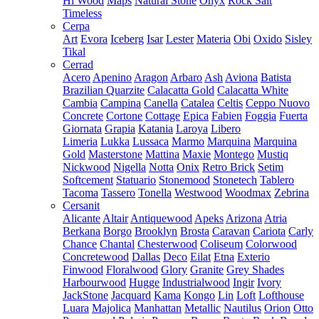
Hi Wood
Maps
Natural Stone
Onyx
Rock Salt
Timeless
Cerpa
Art
Evora
Iceberg
Isar
Lester
Materia
Obi
Oxido
Sisley
Tikal
Cerrad
Acero
Apenino
Aragon
Arbaro
Ash
Aviona
Batista
Brazilian Quarzite
Calacatta Gold
Calacatta White
Cambia
Campina
Canella
Catalea
Celtis
Ceppo Nuovo
Concrete
Cortone
Cottage
Epica
Fabien
Foggia
Fuerta
Giornata
Grapia
Katania
Laroya
Libero
Limeria
Lukka
Lussaca
Marmo
Marquina
Marquina
Gold
Masterstone
Mattina
Maxie
Montego
Mustiq
Nickwood
Nigella
Notta
Onix
Retro Brick
Setim
Softcement
Statuario
Stonemood
Stonetech
Tablero
Tacoma
Tassero
Tonella
Westwood
Woodmax
Zebrina
Cersanit
Alicante
Altair
Antiquewood
Apeks
Arizona
Atria
Berkana
Borgo
Brooklyn
Brosta
Caravan
Cariota
Carly
Chance
Chantal
Chesterwood
Coliseum
Colorwood
Concretewood
Dallas
Deco
Eilat
Etna
Exterio
Finwood
Floralwood
Glory
Granite
Grey Shades
Harbourwood
Hugge
Industrialwood
Ingir
Ivory
JackStone
Jacquard
Kama
Kongo
Lin
Loft
Lofthouse
Luara
Majolica
Manhattan
Metallic
Nautilus
Orion
Otto