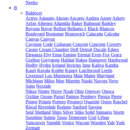
Neeko
B
Baldocer
Active
Adaggio
Akrom
Ancares
Andrea
Anore
Arkety
Arlon
Athenea
Atlantida
Baker
Balmoral
Barkley
Bayona
Bayur
Belfast
Bellagio-1
Black
Blancos
Boulevard
Boutonne
Brunswich
Calacatta
Calcutta
Canvas
Canyon
Cayenne
Code
Coliseum
Concept
Concrete
Coverty
Cream
Cream Chamber
Delf
Detroit
Ducale
Edges
Eleganza
Elyt
Enna
Epping
Eternal
Even
Fox
Grace
Grafton
Greystone
Habitat
Hakea
Hannover
Hardwood
Hedby
Hydra
Iceland
Invictus
June
Kaliva
Kamba
Kauri
Kavala
Kotibe
Kunny
Larchwood
Leeds
Liverpool
Lux Marmorea
Maia
Maine
Maryland
Michigan
Milos
Mon
Muretto
Naoki
Navora
Neve
Satin
Nexside
Nikea
Nimes
Niove
Noah
Ohio
Oneway
Otawa
Oxiline
Ozone
Parsel
Patmos
Pembrey
Pienza
Pierre
Piggot
Polaris
Portoro
Prospect
Quarzite
Quios
Raschel
Riscal
Riverdale
Rodano
Sanford
Savona
Seul
Shetland
Shira
Silver
Sitka
Solid
Statuario
Storm
Sunshine
Sutton
Tasos
Tennessee
Ural
Urban
Vancouver
Vanglih
Venice
Wacom
Wooden
Yale
York
Zermatt