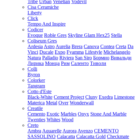
Tribe
Urban
Venetian
Vodevil
Cisa Ceramiche
Liberty
Click
Tempo And Inspire
Codicer
Evoque
Roble Gres
Skyline Glam Hex25
Stella
Coliseum Gres
Ardesia
Astro
Aurelia
Brera
Canova
Contea
Creta
Da
Vinci
Ducale
Expo
Fyamma
Lifestyle
Michelangelo
Natura
Palladio
Riviera
San Siro
Бормио
Вивальди
Лирика
Монца
Рим
Саленто
Тиволи
Colli
Byron
Colorker
Tangram
Cotto d'Este
Black-White
Cement Project
Cluny
Exedra
Limestone
Materica
Metal
Over
Wonderwall
Creatile
Cemento
Exotic
Marbles
Onyx
Stone And Marble
Twenties
Whites
Wood
Creto
Ambra
Aquarelle
Aurora
Avenzo
CEMENTO
SASSOLINO
Calacatta
Calacatta Gold
Checkmate