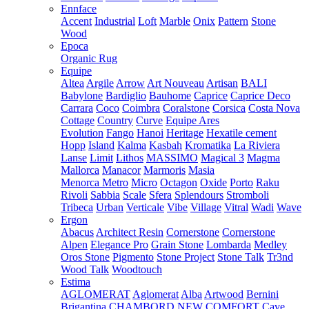
Ennface
Accent
Industrial
Loft
Marble
Onix
Pattern
Stone
Wood
Epoca
Organic Rug
Equipe
Altea
Argile
Arrow
Art Nouveau
Artisan
BALI
Babylone
Bardiglio
Bauhome
Caprice
Caprice Deco
Carrara
Coco
Coimbra
Coralstone
Corsica
Costa Nova
Cottage
Country
Curve
Equipe Ares
Evolution
Fango
Hanoi
Heritage
Hexatile cement
Hopp
Island
Kalma
Kasbah
Kromatika
La Riviera
Lanse
Limit
Lithos
MASSIMO
Magical 3
Magma
Mallorca
Manacor
Marmoris
Masia
Menorca
Metro
Micro
Octagon
Oxide
Porto
Raku
Rivoli
Sabbia
Scale
Sfera
Splendours
Stromboli
Tribeca
Urban
Verticale
Vibe
Village
Vitral
Wadi
Wave
Ergon
Abacus
Architect Resin
Cornerstone
Cornerstone
Alpen
Elegance Pro
Grain Stone
Lombarda
Medley
Oros Stone
Pigmento
Stone Project
Stone Talk
Tr3nd
Wood Talk
Woodtouch
Estima
AGLOMERAT
Aglomerat
Alba
Artwood
Bernini
Brigantina
CHAMBORD NEW
COMFORT
Cave