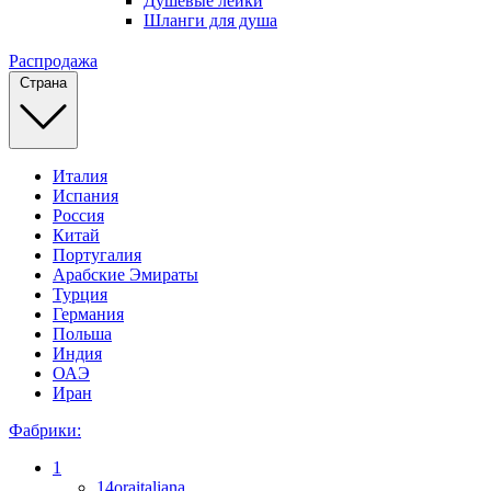
Душевые лейки
Шланги для душа
Распродажа
Страна
Италия
Испания
Россия
Китай
Португалия
Арабские Эмираты
Турция
Германия
Польша
Индия
ОАЭ
Иран
Фабрики:
1
14oraitaliana