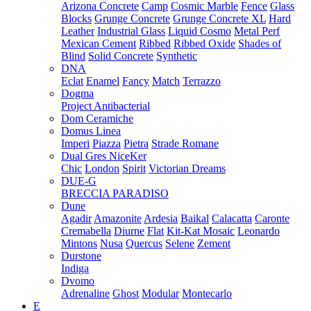
Arizona Concrete
Camp
Cosmic Marble
Fence
Glass
Blocks
Grunge Concrete
Grunge Concrete XL
Hard
Leather
Industrial Glass
Liquid Cosmo
Metal Perf
Mexican Cement
Ribbed
Ribbed Oxide
Shades of
Blind
Solid Concrete
Synthetic
DNA
Eclat
Enamel
Fancy
Match
Terrazzo
Dogma
Project Antibacterial
Dom Ceramiche
Domus Linea
Imperi
Piazza
Pietra
Strade Romane
Dual Gres NiceKer
Chic
London
Spirit
Victorian Dreams
DUE-G
BRECCIA PARADISO
Dune
Agadir
Amazonite
Ardesia
Baikal
Calacatta
Caronte
Cremabella
Diurne
Flat
Kit-Kat Mosaic
Leonardo
Mintons
Nusa
Quercus
Selene
Zement
Durstone
Indiga
Dvomo
Adrenaline
Ghost
Modular
Montecarlo
E