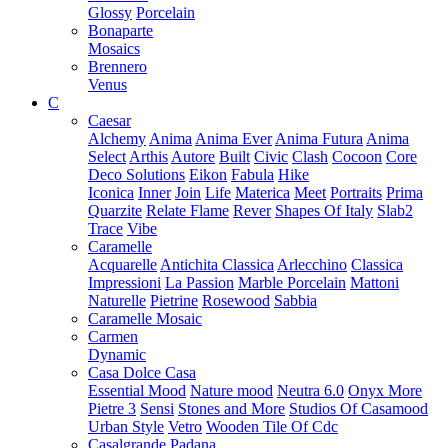
Glossy
Porcelain
Bonaparte
Mosaics
Brennero
Venus
C
Caesar
Alchemy
Anima
Anima Ever
Anima Futura
Anima
Select
Arthis
Autore
Built
Civic
Clash
Cocoon
Core
Deco Solutions
Eikon
Fabula
Hike
Iconica
Inner
Join
Life
Materica
Meet
Portraits
Prima
Quarzite
Relate Flame
Rever
Shapes Of Italy
Slab2
Trace
Vibe
Caramelle
Acquarelle
Antichita Classica
Arlecchino
Classica
Impressioni
La Passion
Marble Porcelain
Mattoni
Naturelle
Pietrine
Rosewood
Sabbia
Caramelle Mosaic
Carmen
Dynamic
Casa Dolce Casa
Essential Mood
Nature mood
Neutra 6.0
Onyx More
Pietre 3
Sensi
Stones and More
Studios Of Casamood
Urban Style
Vetro
Wooden Tile Of Cdc
Casalgrande Padana