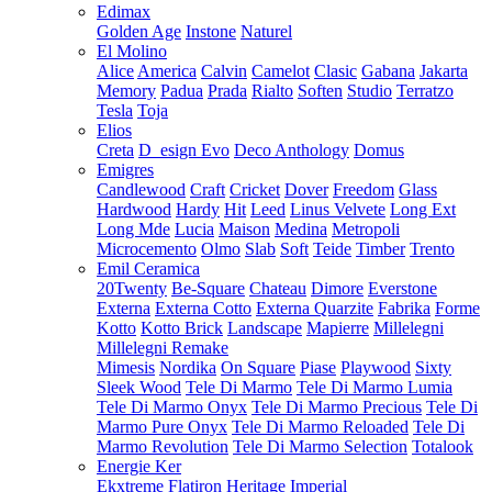
Edimax
Golden Age
Instone
Naturel
El Molino
Alice
America
Calvin
Camelot
Clasic
Gabana
Jakarta
Memory
Padua
Prada
Rialto
Soften
Studio
Terratzo
Tesla
Toja
Elios
Creta
D_esign Evo
Deco Anthology
Domus
Emigres
Candlewood
Craft
Cricket
Dover
Freedom
Glass
Hardwood
Hardy
Hit
Leed
Linus Velvete
Long Ext
Long Mde
Lucia
Maison
Medina
Metropoli
Microcemento
Olmo
Slab
Soft
Teide
Timber
Trento
Emil Ceramica
20Twenty
Be-Square
Chateau
Dimore
Everstone
Externa
Externa Cotto
Externa Quarzite
Fabrika
Forme
Kotto
Kotto Brick
Landscape
Mapierre
Millelegni
Millelegni Remake
Mimesis
Nordika
On Square
Piase
Playwood
Sixty
Sleek Wood
Tele Di Marmo
Tele Di Marmo Lumia
Tele Di Marmo Onyx
Tele Di Marmo Precious
Tele Di
Marmo Pure Onyx
Tele Di Marmo Reloaded
Tele Di
Marmo Revolution
Tele Di Marmo Selection
Totalook
Energie Ker
Ekxtreme
Flatiron
Heritage
Imperial