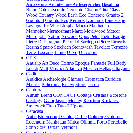
Amazzonia
Architecture
Ardesia
Atelier
Basaltina
Beton
Caleidoscopio
Cemento
Chalon
Citta
Class
Wood
Country Wood
Earth
Eco Concrete
Granito 2
Granito 3
Granito Evo
Kerinox
Kontinua
Landscape
Lavagna
Le Ville
Limpha
Macro
Manhattan
Marmoker
Marmosmart
Marte
Metalwood
Meteor
Metropolis
Nature
Newood
Opus
Petra
Pietra Bauge
Pietre Di Paragone
Pietre Di Sardegna
Pietre Etrusche
Resina
Spazio
Steeltech
Stonewash
Tavolato
Terrazzo
Terre Toscane
Titano
Ulivo
Unicolore
CE.SI
Antislip
Art Deco
Cosmo
Epoque
Fantasie
Full Body
Lucidi
Matt
Mosaici Atlantica
Mosaici Hellas
Ottagono
Cedit
Araldica
Archeologie
Chimera
Cromatica
Euridice
Matrice
Policroma
Rilievi
Storie
Tesori
Century
Aurum
Blend
CONTACT
Cottage
Cristalia
Ecostone
Geology
Glam
Jasper
Medley
Reaction
Rocknest
Stonerock
Titan
Two 0
Uptown
Ceracasa
Antic
Bluemoon
D Color
Dafne
Dolmen
Evolution
Lucentum
Manhattan
Mitica
Olimpia
Porto
Portobello
Soho
Solei
Urban
Vermont
Ceramica Cas