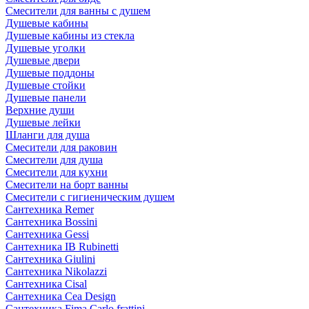
Смесители для ванны с душем
Душевые кабины
Душевые кабины из стекла
Душевые уголки
Душевые двери
Душевые поддоны
Душевые стойки
Душевые панели
Верхние души
Душевые лейки
Шланги для душа
Смесители для раковин
Смесители для душа
Смесители для кухни
Смесители на борт ванны
Смесители с гигиеническим душем
Сантехника Remer
Сантехника Bossini
Сантехника Gessi
Сантехника IB Rubinetti
Сантехника Giulini
Сантехника Nikolazzi
Сантехника Cisal
Сантехника Cea Design
Сантехника Fima Carlo frattini