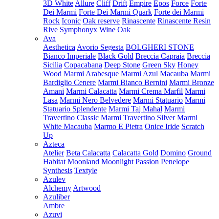
3D White
Allure
Cliff
Drift
Empire
Epos
Force
Forte
Dei Marmi
Forte Dei Marmi Quark
Forte dei Marmi
Rock
Iconic
Oak reserve
Rinascente
Rinascente Resin
Rive
Symphonyx
Wine Oak
Ava
Aesthetica
Avorio Segesta
BOLGHERI STONE
Bianco Imperiale
Black Gold
Breccia Capraia
Breccia
Sicilia
Copacabana
Deep Stone
Green Sky
Honey
Wood
Marmi Arabesque
Marmi Azul Macauba
Marmi
Bardiglio Cenere
Marmi Bianco Bernini
Marmi Bronze
Amani
Marmi Calacatta
Marmi Crema Marfil
Marmi
Lasa
Marmi Nero Belvedere
Marmi Statuario
Marmi
Statuario Splendente
Marmi Taj Mahal
Marmi
Travertino Classic
Marmi Travertino Silver
Marmi
White Macauba
Marmo E Pietra
Onice Iride
Scratch
Up
Azteca
Atelier
Beta Calacatta
Calacatta Gold
Domino
Ground
Habitat
Moonland
Moonlight
Passion
Penelope
Synthesis
Textyle
Azulev
Alchemy
Artwood
Azuliber
Ambre
Azuvi