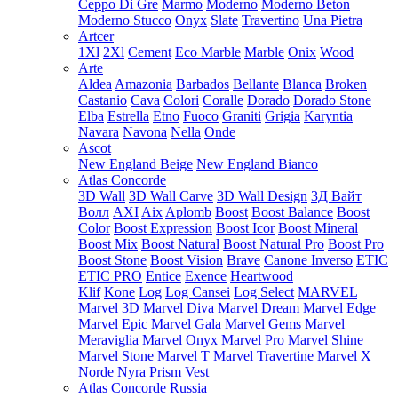
Ceppo Di Gre
Marmo
Moderno
Moderno Beton
Moderno Stucco
Onyx
Slate
Travertino
Una Pietra
Artcer
1Xl
2Xl
Cement
Eco Marble
Marble
Onix
Wood
Arte
Aldea
Amazonia
Barbados
Bellante
Blanca
Broken
Castanio
Cava
Colori
Coralle
Dorado
Dorado Stone
Elba
Estrella
Etno
Fuoco
Graniti
Grigia
Karyntia
Navara
Navona
Nella
Onde
Ascot
New England Beige
New England Bianco
Atlas Concorde
3D Wall
3D Wall Carve
3D Wall Design
3Д Вайт
Волл
AXI
Aix
Aplomb
Boost
Boost Balance
Boost
Color
Boost Expression
Boost Icor
Boost Mineral
Boost Mix
Boost Natural
Boost Natural Pro
Boost Pro
Boost Stone
Boost Vision
Brave
Canone Inverso
ETIC
ETIC PRO
Entice
Exence
Heartwood
Klif
Kone
Log
Log Cansei
Log Select
MARVEL
Marvel 3D
Marvel Diva
Marvel Dream
Marvel Edge
Marvel Epic
Marvel Gala
Marvel Gems
Marvel
Meraviglia
Marvel Onyx
Marvel Pro
Marvel Shine
Marvel Stone
Marvel T
Marvel Travertine
Marvel X
Norde
Nyra
Prism
Vest
Atlas Concorde Russia