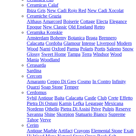
Ceramicas Calaf
Ibiza Gris
New Cadi Rojo Red
New Cadi Xocolat
Ceramiche Grazia
Althaus
Amarcord
Boiserie
Cottage
Electa
Elegance
Epoque
New Classic
Old England
Retro
Ceramika Konskie
Amsterdam
Bohemy
Botanica
Braga
Brennero
Calacatta
Cordoba
Glamour
Intense
Liverpool
Modern
Wood
Narni
Oxford
Parma
Polaris
Portis
Salerno
Snow
Glossy
Sweet Home
Tampa
Terra
Windsor
Wood
Mania
Woodland
Cerasarda
Sardina
Cercom
Amaranto
Ceppo Di Gres
Cosmo
In Contro
Infinity
Quarzi
Soap Stone
Temper
Cerdomus
Sybil
Antique
Baita
Calacatta
Castle
Club
Crete
Effetto
Pietra Di Ostuni
Karnis
Lefka
Legarage
Mexicana
Nordenn
Othello
Pietra Di Assisi
Prive
Pulpis
Reserve
Savanna
Shine
Skorpion
Statuario Bianco
Supreme
Tahoe
Verve
Cerim
Antique Marble
Artifact
Crayons
Elemental Stone
Exalt