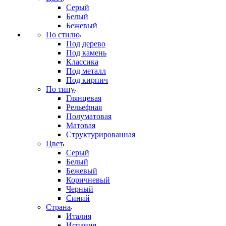
Серый
Белый
Бежевый
По стилю
Под дерево
Под камень
Классика
Под металл
Под кирпич
По типу
Глянцевая
Рельефная
Полуматовая
Матовая
Структурированная
Цвет
Серый
Белый
Бежевый
Коричневый
Черный
Синий
Страна
Италия
Испания