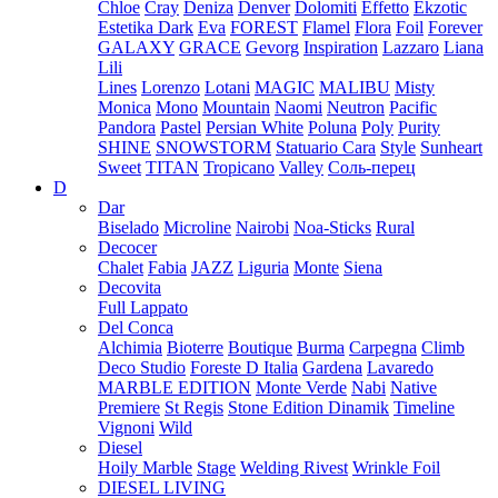
Chloe
Cray
Deniza
Denver
Dolomiti
Effetto
Ekzotic
Estetika Dark
Eva
FOREST
Flamel
Flora
Foil
Forever
GALAXY
GRACE
Gevorg
Inspiration
Lazzaro
Liana
Lili
Lines
Lorenzo
Lotani
MAGIC
MALIBU
Misty
Monica
Mono
Mountain
Naomi
Neutron
Pacific
Pandora
Pastel
Persian White
Poluna
Poly
Purity
SHINE
SNOWSTORM
Statuario Cara
Style
Sunheart
Sweet
TITAN
Tropicano
Valley
Соль-перец
D
Dar
Biselado
Microline
Nairobi
Noa-Sticks
Rural
Decocer
Chalet
Fabia
JAZZ
Liguria
Monte
Siena
Decovita
Full Lappato
Del Conca
Alchimia
Bioterre
Boutique
Burma
Carpegna
Climb
Deco Studio
Foreste D Italia
Gardena
Lavaredo
MARBLE EDITION
Monte Verde
Nabi
Native
Premiere
St Regis
Stone Edition Dinamik
Timeline
Vignoni
Wild
Diesel
Hoily Marble
Stage
Welding Rivest
Wrinkle Foil
DIESEL LIVING