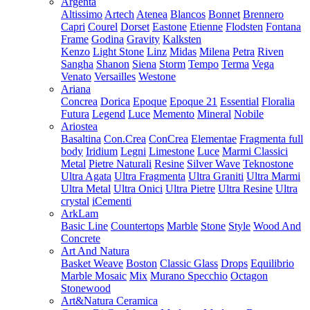
Argenta
Altissimo
Artech
Atenea
Blancos
Bonnet
Brennero
Capri
Courel
Dorset
Eastone
Etienne
Flodsten
Fontana
Frame
Godina
Gravity
Kalksten
Kenzo
Light Stone
Linz
Midas
Milena
Petra
Riven
Sangha
Shanon
Siena
Storm
Tempo
Terma
Vega
Venato
Versailles
Westone
Ariana
Concrea
Dorica
Epoque
Epoque 21
Essential
Floralia
Futura
Legend
Luce
Memento
Mineral
Nobile
Ariostea
Basaltina
Con.Crea
ConCrea
Elementae
Fragmenta full
body
Iridium
Legni
Limestone
Luce
Marmi Classici
Metal
Pietre Naturali
Resine
Silver Wave
Teknostone
Ultra Agata
Ultra Fragmenta
Ultra Graniti
Ultra Marmi
Ultra Metal
Ultra Onici
Ultra Pietre
Ultra Resine
Ultra
crystal
iCementi
ArkLam
Basic Line
Countertops
Marble
Stone
Style
Wood And
Concrete
Art And Natura
Basket Weave
Boston
Classic Glass
Drops
Equilibrio
Marble Mosaic
Mix
Murano Specchio
Octagon
Stonewood
Art&Natura Ceramica