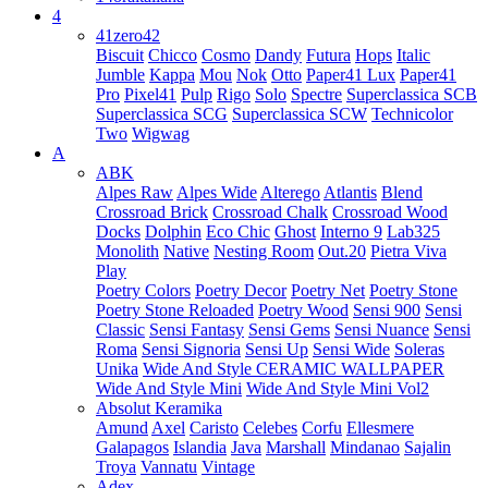
4
41zero42
Biscuit
Chicco
Cosmo
Dandy
Futura
Hops
Italic
Jumble
Kappa
Mou
Nok
Otto
Paper41 Lux
Paper41
Pro
Pixel41
Pulp
Rigo
Solo
Spectre
Superclassica SCB
Superclassica SCG
Superclassica SCW
Technicolor
Two
Wigwag
A
ABK
Alpes Raw
Alpes Wide
Alterego
Atlantis
Blend
Crossroad Brick
Crossroad Chalk
Crossroad Wood
Docks
Dolphin
Eco Chic
Ghost
Interno 9
Lab325
Monolith
Native
Nesting Room
Out.20
Pietra Viva
Play
Poetry Colors
Poetry Decor
Poetry Net
Poetry Stone
Poetry Stone Reloaded
Poetry Wood
Sensi 900
Sensi
Classic
Sensi Fantasy
Sensi Gems
Sensi Nuance
Sensi
Roma
Sensi Signoria
Sensi Up
Sensi Wide
Soleras
Unika
Wide And Style CERAMIC WALLPAPER
Wide And Style Mini
Wide And Style Mini Vol2
Absolut Keramika
Amund
Axel
Caristo
Celebes
Corfu
Ellesmere
Galapagos
Islandia
Java
Marshall
Mindanao
Sajalin
Troya
Vannatu
Vintage
Adex