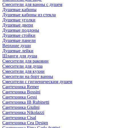
Смесители для ванны с душем
Душевые кабины
Душевые кабины из стекла
Душевые уголки
Душевые двери
Душевые поддоны
Душевые стойки
Душевые панели
Верхние души
Душевые лейки
Шланги для душа
Смесители для раковин
Смесители для душа
Смесители для кухни
Смесители на борт ванны
Смесители с гигиеническим душем
Сантехника Remer
Сантехника Bossini
Сантехника Gessi
Сантехника IB Rubinetti
Сантехника Giulini
Сантехника Nikolazzi
Сантехника Cisal
Сантехника Cea Design
Сантехника Fima Carlo frattini