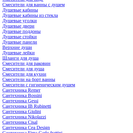
Смесители для ванны с душем
Душевые кабины
Душевые кабины из стекла
Душевые уголки
Душевые двери
Душевые поддоны
Душевые стойки
Душевые панели
Верхние души
Душевые лейки
Шланги для душа
Смесители для раковин
Смесители для душа
Смесители для кухни
Смесители на борт ванны
Смесители с гигиеническим душем
Сантехника Remer
Сантехника Bossini
Сантехника Gessi
Сантехника IB Rubinetti
Сантехника Giulini
Сантехника Nikolazzi
Сантехника Cisal
Сантехника Cea Design
Сантехника Fima Carlo frattini