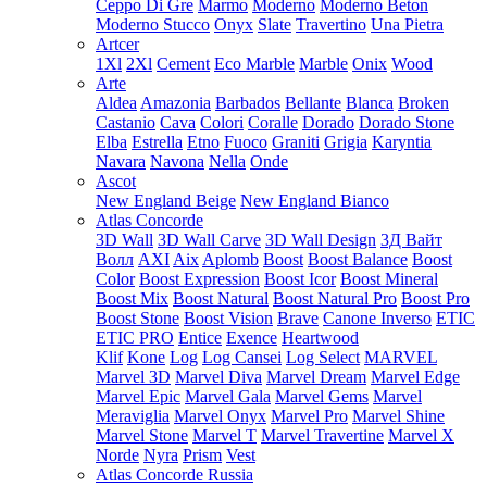
Ceppo Di Gre
Marmo
Moderno
Moderno Beton
Moderno Stucco
Onyx
Slate
Travertino
Una Pietra
Artcer
1Xl
2Xl
Cement
Eco Marble
Marble
Onix
Wood
Arte
Aldea
Amazonia
Barbados
Bellante
Blanca
Broken
Castanio
Cava
Colori
Coralle
Dorado
Dorado Stone
Elba
Estrella
Etno
Fuoco
Graniti
Grigia
Karyntia
Navara
Navona
Nella
Onde
Ascot
New England Beige
New England Bianco
Atlas Concorde
3D Wall
3D Wall Carve
3D Wall Design
3Д Вайт
Волл
AXI
Aix
Aplomb
Boost
Boost Balance
Boost
Color
Boost Expression
Boost Icor
Boost Mineral
Boost Mix
Boost Natural
Boost Natural Pro
Boost Pro
Boost Stone
Boost Vision
Brave
Canone Inverso
ETIC
ETIC PRO
Entice
Exence
Heartwood
Klif
Kone
Log
Log Cansei
Log Select
MARVEL
Marvel 3D
Marvel Diva
Marvel Dream
Marvel Edge
Marvel Epic
Marvel Gala
Marvel Gems
Marvel
Meraviglia
Marvel Onyx
Marvel Pro
Marvel Shine
Marvel Stone
Marvel T
Marvel Travertine
Marvel X
Norde
Nyra
Prism
Vest
Atlas Concorde Russia