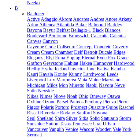
Neeko
B
Baldocer
Active
Adaggio
Akrom
Ancares
Andrea
Anore
Arkety
Arlon
Athenea
Atlantida
Baker
Balmoral
Barkley
Bayona
Bayur
Belfast
Bellagio-1
Black
Blancos
Boulevard
Boutonne
Brunswich
Calacatta
Calcutta
Canvas
Canyon
Cayenne
Code
Coliseum
Concept
Concrete
Coverty
Cream
Cream Chamber
Delf
Detroit
Ducale
Edges
Eleganza
Elyt
Enna
Epping
Eternal
Even
Fox
Grace
Grafton
Greystone
Habitat
Hakea
Hannover
Hardwood
Hedby
Hydra
Iceland
Invictus
June
Kaliva
Kamba
Kauri
Kavala
Kotibe
Kunny
Larchwood
Leeds
Liverpool
Lux Marmorea
Maia
Maine
Maryland
Michigan
Milos
Mon
Muretto
Naoki
Navora
Neve
Satin
Nexside
Nikea
Nimes
Niove
Noah
Ohio
Oneway
Otawa
Oxiline
Ozone
Parsel
Patmos
Pembrey
Pienza
Pierre
Piggot
Polaris
Portoro
Prospect
Quarzite
Quios
Raschel
Riscal
Riverdale
Rodano
Sanford
Savona
Seul
Shetland
Shira
Silver
Sitka
Solid
Statuario
Storm
Sunshine
Sutton
Tasos
Tennessee
Ural
Urban
Vancouver
Vanglih
Venice
Wacom
Wooden
Yale
York
Zermatt