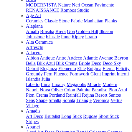
MODERNISTA
Nature
Neri
Ocean
Pavimento
RENAISSANCE
Rombos
Studio
Age Art
Ceramics
Classic Stone
Fabric
Manhattan
Planks
Alaplana
Amalfi
Brasilia
Brera
Goa
Golden Hill
Illusion
Johnstone
Kinsale
Pune
Ripley
Urano
Alta Ceramica
Affreschi
Altacera
Albion
Antique
Antre
Artdeco
Atlantic
Avenue
Bayron
Bella
Blik Azul
Blik Crema
Briole
Deco
Deco Sky
Detroit
Eleganza
Elemento
Elite
Enigma
Eterna
Felicity
Groundy
Fern
Fluence
Formwork
Glent
Imprint
Interni
Islandia
Julia
Liberto
Lima
Luxury
Megapolis
Miracle
Modern
Napoli
Nova
Oliver
Orion
Palmira
Paradise
Pion Azul
Pion Crema
Portland
Rainfall
Rejina
Resort
Santos
Sens
Shape
Smalta
Sonata
Triangle
Veronica
Vertus
Village
Amadis
Art Deco
Brutalist
Long Stick
Rugose
Short Stick
Stripes
Aparici