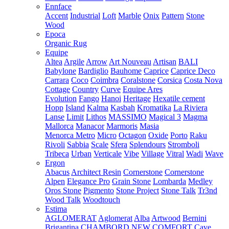
Ennface
Accent
Industrial
Loft
Marble
Onix
Pattern
Stone
Wood
Epoca
Organic Rug
Equipe
Altea
Argile
Arrow
Art Nouveau
Artisan
BALI
Babylone
Bardiglio
Bauhome
Caprice
Caprice Deco
Carrara
Coco
Coimbra
Coralstone
Corsica
Costa Nova
Cottage
Country
Curve
Equipe Ares
Evolution
Fango
Hanoi
Heritage
Hexatile cement
Hopp
Island
Kalma
Kasbah
Kromatika
La Riviera
Lanse
Limit
Lithos
MASSIMO
Magical 3
Magma
Mallorca
Manacor
Marmoris
Masia
Menorca
Metro
Micro
Octagon
Oxide
Porto
Raku
Rivoli
Sabbia
Scale
Sfera
Splendours
Stromboli
Tribeca
Urban
Verticale
Vibe
Village
Vitral
Wadi
Wave
Ergon
Abacus
Architect Resin
Cornerstone
Cornerstone
Alpen
Elegance Pro
Grain Stone
Lombarda
Medley
Oros Stone
Pigmento
Stone Project
Stone Talk
Tr3nd
Wood Talk
Woodtouch
Estima
AGLOMERAT
Aglomerat
Alba
Artwood
Bernini
Brigantina
CHAMBORD NEW
COMFORT
Cave