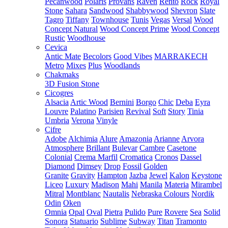
Pecanwood
Polaris
Provans
Raven
Rento
Rock
Royal
Stone
Sahara
Sandwood
Shabbywood
Shevron
Slate
Tagro
Tiffany
Townhouse
Tunis
Vegas
Versal
Wood
Concept Natural
Wood Concept Prime
Wood Concept
Rustic
Woodhouse
Cevica
Antic Mate
Becolors
Good Vibes
MARRAKECH
Metro
Mixes
Plus
Woodlands
Chakmaks
3D Fusion Stone
Cicogres
Alsacia
Artic Wood
Bernini
Borgo
Chic
Deba
Eyra
Louvre
Palatino
Parisien
Revival
Soft
Story
Tinia
Umbria
Verona
Vinyle
Cifre
Adobe
Alchimia
Alure
Amazonia
Arianne
Arvora
Atmosphere
Brillant
Bulevar
Cambre
Casetone
Colonial
Crema Marfil
Cromatica
Cronos
Dassel
Diamond
Dimsey
Drop
Fossil
Golden
Granite
Gravity
Hampton
Jazba
Jewel
Kalon
Keystone
Liceo
Luxury
Madison
Mahi
Manila
Materia
Mirambel
Mitral
Montblanc
Nautalis
Nebraska Colours
Nordik
Odin
Oken
Omnia
Opal
Oval
Pietra
Pulido
Pure
Rovere
Sea
Solid
Sonora
Statuario
Sublime
Subway
Titan
Tramonto