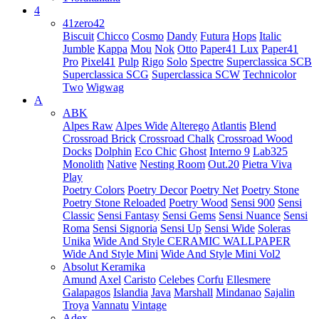
4
41zero42
Biscuit
Chicco
Cosmo
Dandy
Futura
Hops
Italic
Jumble
Kappa
Mou
Nok
Otto
Paper41 Lux
Paper41
Pro
Pixel41
Pulp
Rigo
Solo
Spectre
Superclassica SCB
Superclassica SCG
Superclassica SCW
Technicolor
Two
Wigwag
A
ABK
Alpes Raw
Alpes Wide
Alterego
Atlantis
Blend
Crossroad Brick
Crossroad Chalk
Crossroad Wood
Docks
Dolphin
Eco Chic
Ghost
Interno 9
Lab325
Monolith
Native
Nesting Room
Out.20
Pietra Viva
Play
Poetry Colors
Poetry Decor
Poetry Net
Poetry Stone
Poetry Stone Reloaded
Poetry Wood
Sensi 900
Sensi
Classic
Sensi Fantasy
Sensi Gems
Sensi Nuance
Sensi
Roma
Sensi Signoria
Sensi Up
Sensi Wide
Soleras
Unika
Wide And Style CERAMIC WALLPAPER
Wide And Style Mini
Wide And Style Mini Vol2
Absolut Keramika
Amund
Axel
Caristo
Celebes
Corfu
Ellesmere
Galapagos
Islandia
Java
Marshall
Mindanao
Sajalin
Troya
Vannatu
Vintage
Adex