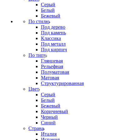
Серый
Белый
Бежевый
По стилю
Под дерево
Под камень
Классика
Под металл
Под кирпич
По типу
Глянцевая
Рельефная
Полуматовая
Матовая
Структурированная
Цвет
Серый
Белый
Бежевый
Коричневый
Черный
Синий
Страна
Италия
Испания