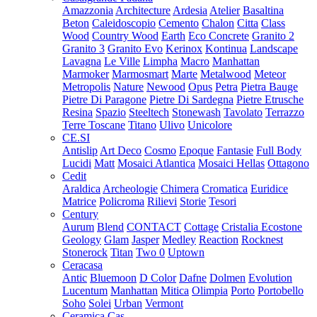
Amazzonia
Architecture
Ardesia
Atelier
Basaltina
Beton
Caleidoscopio
Cemento
Chalon
Citta
Class
Wood
Country Wood
Earth
Eco Concrete
Granito 2
Granito 3
Granito Evo
Kerinox
Kontinua
Landscape
Lavagna
Le Ville
Limpha
Macro
Manhattan
Marmoker
Marmosmart
Marte
Metalwood
Meteor
Metropolis
Nature
Newood
Opus
Petra
Pietra Bauge
Pietre Di Paragone
Pietre Di Sardegna
Pietre Etrusche
Resina
Spazio
Steeltech
Stonewash
Tavolato
Terrazzo
Terre Toscane
Titano
Ulivo
Unicolore
CE.SI
Antislip
Art Deco
Cosmo
Epoque
Fantasie
Full Body
Lucidi
Matt
Mosaici Atlantica
Mosaici Hellas
Ottagono
Cedit
Araldica
Archeologie
Chimera
Cromatica
Euridice
Matrice
Policroma
Rilievi
Storie
Tesori
Century
Aurum
Blend
CONTACT
Cottage
Cristalia
Ecostone
Geology
Glam
Jasper
Medley
Reaction
Rocknest
Stonerock
Titan
Two 0
Uptown
Ceracasa
Antic
Bluemoon
D Color
Dafne
Dolmen
Evolution
Lucentum
Manhattan
Mitica
Olimpia
Porto
Portobello
Soho
Solei
Urban
Vermont
Ceramica Cas