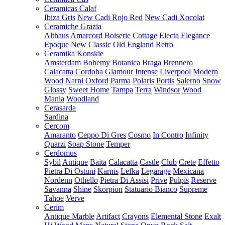
Ceramicas Calaf
Ibiza Gris
New Cadi Rojo Red
New Cadi Xocolat
Ceramiche Grazia
Althaus
Amarcord
Boiserie
Cottage
Electa
Elegance
Epoque
New Classic
Old England
Retro
Ceramika Konskie
Amsterdam
Bohemy
Botanica
Braga
Brennero
Calacatta
Cordoba
Glamour
Intense
Liverpool
Modern
Wood
Narni
Oxford
Parma
Polaris
Portis
Salerno
Snow
Glossy
Sweet Home
Tampa
Terra
Windsor
Wood
Mania
Woodland
Cerasarda
Sardina
Cercom
Amaranto
Ceppo Di Gres
Cosmo
In Contro
Infinity
Quarzi
Soap Stone
Temper
Cerdomus
Sybil
Antique
Baita
Calacatta
Castle
Club
Crete
Effetto
Pietra Di Ostuni
Karnis
Lefka
Legarage
Mexicana
Nordenn
Othello
Pietra Di Assisi
Prive
Pulpis
Reserve
Savanna
Shine
Skorpion
Statuario Bianco
Supreme
Tahoe
Verve
Cerim
Antique Marble
Artifact
Crayons
Elemental Stone
Exalt