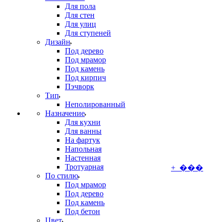
Для пола
Для стен
Для улиц
Для ступеней
Дизайн
Под дерево
Под мрамор
Под камень
Под кирпич
Пэчворк
Тип
Неполированный
Назначение
Для кухни
Для ванны
На фартук
Напольная
Настенная
Тротуарная
+ ���
По стилю
Под мрамор
Под дерево
Под камень
Под бетон
Цвет