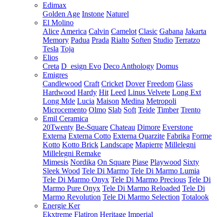
Edimax
Golden Age
Instone
Naturel
El Molino
Alice
America
Calvin
Camelot
Clasic
Gabana
Jakarta
Memory
Padua
Prada
Rialto
Soften
Studio
Terratzo
Tesla
Toja
Elios
Creta
D_esign Evo
Deco Anthology
Domus
Emigres
Candlewood
Craft
Cricket
Dover
Freedom
Glass
Hardwood
Hardy
Hit
Leed
Linus Velvete
Long Ext
Long Mde
Lucia
Maison
Medina
Metropoli
Microcemento
Olmo
Slab
Soft
Teide
Timber
Trento
Emil Ceramica
20Twenty
Be-Square
Chateau
Dimore
Everstone
Externa
Externa Cotto
Externa Quarzite
Fabrika
Forme
Kotto
Kotto Brick
Landscape
Mapierre
Millelegni
Millelegni Remake
Mimesis
Nordika
On Square
Piase
Playwood
Sixty
Sleek Wood
Tele Di Marmo
Tele Di Marmo Lumia
Tele Di Marmo Onyx
Tele Di Marmo Precious
Tele Di
Marmo Pure Onyx
Tele Di Marmo Reloaded
Tele Di
Marmo Revolution
Tele Di Marmo Selection
Totalook
Energie Ker
Ekxtreme
Flatiron
Heritage
Imperial