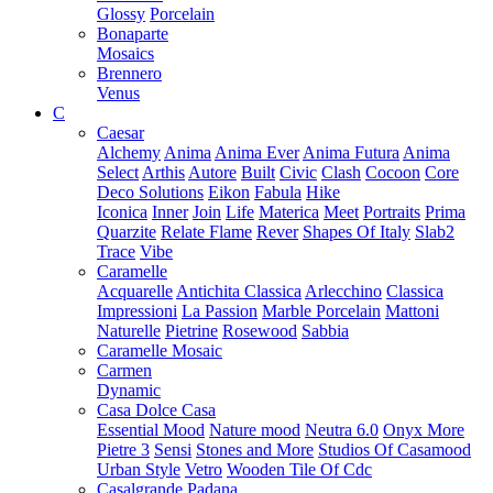
Glossy
Porcelain
Bonaparte
Mosaics
Brennero
Venus
C
Caesar
Alchemy
Anima
Anima Ever
Anima Futura
Anima
Select
Arthis
Autore
Built
Civic
Clash
Cocoon
Core
Deco Solutions
Eikon
Fabula
Hike
Iconica
Inner
Join
Life
Materica
Meet
Portraits
Prima
Quarzite
Relate Flame
Rever
Shapes Of Italy
Slab2
Trace
Vibe
Caramelle
Acquarelle
Antichita Classica
Arlecchino
Classica
Impressioni
La Passion
Marble Porcelain
Mattoni
Naturelle
Pietrine
Rosewood
Sabbia
Caramelle Mosaic
Carmen
Dynamic
Casa Dolce Casa
Essential Mood
Nature mood
Neutra 6.0
Onyx More
Pietre 3
Sensi
Stones and More
Studios Of Casamood
Urban Style
Vetro
Wooden Tile Of Cdc
Casalgrande Padana