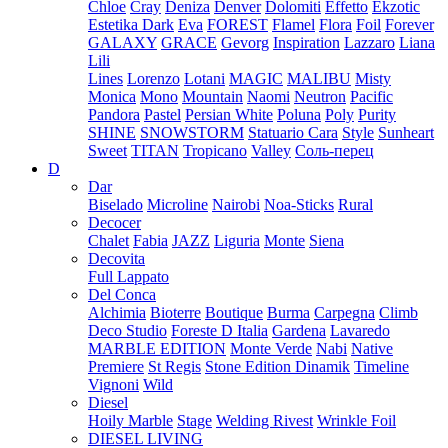
Chloe
Cray
Deniza
Denver
Dolomiti
Effetto
Ekzotic
Estetika Dark
Eva
FOREST
Flamel
Flora
Foil
Forever
GALAXY
GRACE
Gevorg
Inspiration
Lazzaro
Liana
Lili
Lines
Lorenzo
Lotani
MAGIC
MALIBU
Misty
Monica
Mono
Mountain
Naomi
Neutron
Pacific
Pandora
Pastel
Persian White
Poluna
Poly
Purity
SHINE
SNOWSTORM
Statuario Cara
Style
Sunheart
Sweet
TITAN
Tropicano
Valley
Соль-перец
D
Dar
Biselado
Microline
Nairobi
Noa-Sticks
Rural
Decocer
Chalet
Fabia
JAZZ
Liguria
Monte
Siena
Decovita
Full Lappato
Del Conca
Alchimia
Bioterre
Boutique
Burma
Carpegna
Climb
Deco Studio
Foreste D Italia
Gardena
Lavaredo
MARBLE EDITION
Monte Verde
Nabi
Native
Premiere
St Regis
Stone Edition Dinamik
Timeline
Vignoni
Wild
Diesel
Hoily Marble
Stage
Welding Rivest
Wrinkle Foil
DIESEL LIVING