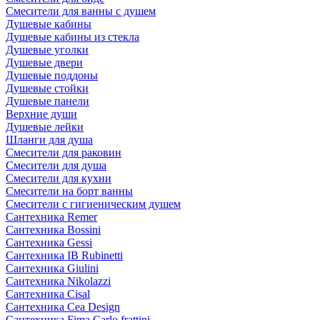
Смесители для ванны с душем
Душевые кабины
Душевые кабины из стекла
Душевые уголки
Душевые двери
Душевые поддоны
Душевые стойки
Душевые панели
Верхние души
Душевые лейки
Шланги для душа
Смесители для раковин
Смесители для душа
Смесители для кухни
Смесители на борт ванны
Смесители с гигиеническим душем
Сантехника Remer
Сантехника Bossini
Сантехника Gessi
Сантехника IB Rubinetti
Сантехника Giulini
Сантехника Nikolazzi
Сантехника Cisal
Сантехника Cea Design
Сантехника Fima Carlo frattini