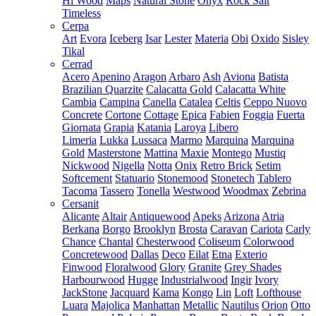
Hi Wood
Maps
Natural Stone
Onyx
Rock Salt
Timeless
Cerpa
Art
Evora
Iceberg
Isar
Lester
Materia
Obi
Oxido
Sisley
Tikal
Cerrad
Acero
Apenino
Aragon
Arbaro
Ash
Aviona
Batista
Brazilian Quarzite
Calacatta Gold
Calacatta White
Cambia
Campina
Canella
Catalea
Celtis
Ceppo Nuovo
Concrete
Cortone
Cottage
Epica
Fabien
Foggia
Fuerta
Giornata
Grapia
Katania
Laroya
Libero
Limeria
Lukka
Lussaca
Marmo
Marquina
Marquina
Gold
Masterstone
Mattina
Maxie
Montego
Mustiq
Nickwood
Nigella
Notta
Onix
Retro Brick
Setim
Softcement
Statuario
Stonemood
Stonetech
Tablero
Tacoma
Tassero
Tonella
Westwood
Woodmax
Zebrina
Cersanit
Alicante
Altair
Antiquewood
Apeks
Arizona
Atria
Berkana
Borgo
Brooklyn
Brosta
Caravan
Cariota
Carly
Chance
Chantal
Chesterwood
Coliseum
Colorwood
Concretewood
Dallas
Deco
Eilat
Etna
Exterio
Finwood
Floralwood
Glory
Granite
Grey Shades
Harbourwood
Hugge
Industrialwood
Ingir
Ivory
JackStone
Jacquard
Kama
Kongo
Lin
Loft
Lofthouse
Luara
Majolica
Manhattan
Metallic
Nautilus
Orion
Otto