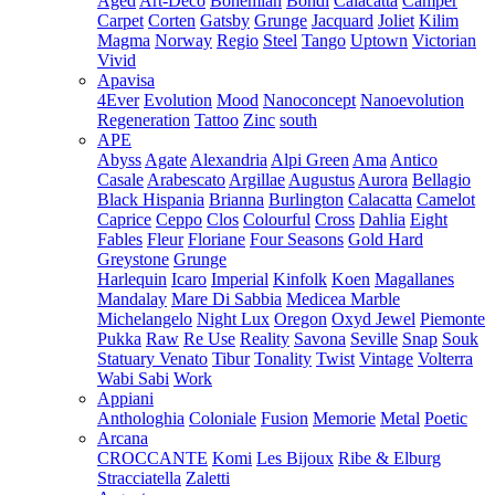
Aged
Art-Deco
Bohemian
Bondi
Calacatta
Camper
Carpet
Corten
Gatsby
Grunge
Jacquard
Joliet
Kilim
Magma
Norway
Regio
Steel
Tango
Uptown
Victorian
Vivid
Apavisa
4Ever
Evolution
Mood
Nanoconcept
Nanoevolution
Regeneration
Tattoo
Zinc
south
APE
Abyss
Agate
Alexandria
Alpi Green
Ama
Antico
Casale
Arabescato
Argillae
Augustus
Aurora
Bellagio
Black Hispania
Brianna
Burlington
Calacatta
Camelot
Caprice
Ceppo
Clos
Colourful
Cross
Dahlia
Eight
Fables
Fleur
Floriane
Four Seasons
Gold Hard
Greystone
Grunge
Harlequin
Icaro
Imperial
Kinfolk
Koen
Magallanes
Mandalay
Mare Di Sabbia
Medicea Marble
Michelangelo
Night Lux
Oregon
Oxyd Jewel
Piemonte
Pukka
Raw
Re Use
Reality
Savona
Seville
Snap
Souk
Statuary Venato
Tibur
Tonality
Twist
Vintage
Volterra
Wabi Sabi
Work
Appiani
Anthologhia
Coloniale
Fusion
Memorie
Metal
Poetic
Arcana
CROCCANTE
Komi
Les Bijoux
Ribe & Elburg
Stracciatella
Zaletti