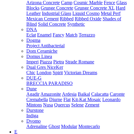
Arizona Concrete
Camp
Cosmic Marble
Fence
Glass
Blocks
Grunge Concrete
Grunge Concrete XL
Hard
Leather
Industrial Glass
Liquid Cosmo
Metal Perf
Mexican Cement
Ribbed
Ribbed Oxide
Shades of
Blind
Solid Concrete
Synthetic
DNA
Eclat
Enamel
Fancy
Match
Terrazzo
Dogma
Project Antibacterial
Dom Ceramiche
Domus Linea
Imperi
Piazza
Pietra
Strade Romane
Dual Gres NiceKer
Chic
London
Spirit
Victorian Dreams
DUE-G
BRECCIA PARADISO
Dune
Agadir
Amazonite
Ardesia
Baikal
Calacatta
Caronte
Cremabella
Diurne
Flat
Kit-Kat Mosaic
Leonardo
Mintons
Nusa
Quercus
Selene
Zement
Durstone
Indiga
Dvomo
Adrenaline
Ghost
Modular
Montecarlo
E