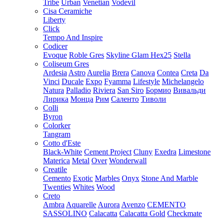
Tribe
Urban
Venetian
Vodevil
Cisa Ceramiche
Liberty
Click
Tempo And Inspire
Codicer
Evoque
Roble Gres
Skyline Glam Hex25
Stella
Coliseum Gres
Ardesia
Astro
Aurelia
Brera
Canova
Contea
Creta
Da
Vinci
Ducale
Expo
Fyamma
Lifestyle
Michelangelo
Natura
Palladio
Riviera
San Siro
Бормио
Вивальди
Лирика
Монца
Рим
Саленто
Тиволи
Colli
Byron
Colorker
Tangram
Cotto d'Este
Black-White
Cement Project
Cluny
Exedra
Limestone
Materica
Metal
Over
Wonderwall
Creatile
Cemento
Exotic
Marbles
Onyx
Stone And Marble
Twenties
Whites
Wood
Creto
Ambra
Aquarelle
Aurora
Avenzo
CEMENTO
SASSOLINO
Calacatta
Calacatta Gold
Checkmate