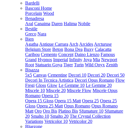
Bardelli
Basconi Home
Porcelain
Wood
Benadresa
Aral
Canaima
Daren
Halima
Nobile
Bestile
Greco
Nara
Bien
Agatha
Antique Carrara
Arch
Arcides
Arcturuse
Belgium Store
Beton
Bona Dea
Buxy
Calacatta
Caribou
Cemento
Concept
Daino Lienzo
Famous
Grand
Hypnos
Imperial
Infinity
Joya
Mia
Newport
Root
Statuario Goya
Tiger
Turin
Wild Onyx
Zenith
Bisazza
5x5
Canvas
Cementine
Decori 10
Decori 20
Decori 50
Decori In Tecnica Artistica
Decori Opus Romano
Flow
Fregi
Gloss
Glow
Le Gemme 10
Le Gemme 20
Miscele 10
Miscele 20
Miscele Flow
Miscele Opus
Romano
Opera 15
Opera 15 Gloss
Opera 15 Matt
Opera 25
Opera 25
Gloss
Opera 25 Matt
Opus Romano
Opus Romano
Matt
Oro
Oro Bis
Platino Bis
Sfumature 10
Sfumature
20
Smalto 10
Smalto 20
The Crystal Collection
Variations
Vetricolor 10
Vetricolor 20
Bluezone