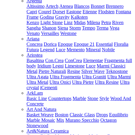
Argenta
Altissimo
Artech
Atenea
Blancos
Bonnet
Brennero
Capri
Courel
Dorset
Eastone
Etienne
Flodsten
Fontana
Frame
Godina
Gravity
Kalksten
Kenzo
Light Stone
Linz
Midas
Milena
Petra
Riven
Sangha
Shanon
Siena
Storm
Tempo
Terma
Vega
Venato
Versailles
Westone
Ariana
Concrea
Dorica
Epoque
Epoque 21
Essential
Floralia
Futura
Legend
Luce
Memento
Mineral
Nobile
Ariostea
Basaltina
Con.Crea
ConCrea
Elementae
Fragmenta full
body
Iridium
Legni
Limestone
Luce
Marmi Classici
Metal
Pietre Naturali
Resine
Silver Wave
Teknostone
Ultra Agata
Ultra Fragmenta
Ultra Graniti
Ultra Marmi
Ultra Metal
Ultra Onici
Ultra Pietre
Ultra Resine
Ultra
crystal
iCementi
ArkLam
Basic Line
Countertops
Marble
Stone
Style
Wood And
Concrete
Art And Natura
Basket Weave
Boston
Classic Glass
Drops
Equilibrio
Marble Mosaic
Mix
Murano Specchio
Octagon
Stonewood
Art&Natura Ceramica