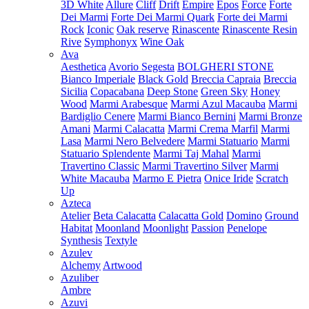
3D White
Allure
Cliff
Drift
Empire
Epos
Force
Forte
Dei Marmi
Forte Dei Marmi Quark
Forte dei Marmi
Rock
Iconic
Oak reserve
Rinascente
Rinascente Resin
Rive
Symphonyx
Wine Oak
Ava
Aesthetica
Avorio Segesta
BOLGHERI STONE
Bianco Imperiale
Black Gold
Breccia Capraia
Breccia
Sicilia
Copacabana
Deep Stone
Green Sky
Honey
Wood
Marmi Arabesque
Marmi Azul Macauba
Marmi
Bardiglio Cenere
Marmi Bianco Bernini
Marmi Bronze
Amani
Marmi Calacatta
Marmi Crema Marfil
Marmi
Lasa
Marmi Nero Belvedere
Marmi Statuario
Marmi
Statuario Splendente
Marmi Taj Mahal
Marmi
Travertino Classic
Marmi Travertino Silver
Marmi
White Macauba
Marmo E Pietra
Onice Iride
Scratch
Up
Azteca
Atelier
Beta Calacatta
Calacatta Gold
Domino
Ground
Habitat
Moonland
Moonlight
Passion
Penelope
Synthesis
Textyle
Azulev
Alchemy
Artwood
Azuliber
Ambre
Azuvi