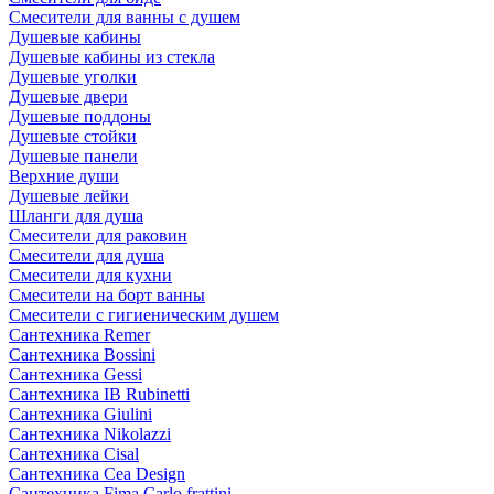
Смесители для ванны с душем
Душевые кабины
Душевые кабины из стекла
Душевые уголки
Душевые двери
Душевые поддоны
Душевые стойки
Душевые панели
Верхние души
Душевые лейки
Шланги для душа
Смесители для раковин
Смесители для душа
Смесители для кухни
Смесители на борт ванны
Смесители с гигиеническим душем
Сантехника Remer
Сантехника Bossini
Сантехника Gessi
Сантехника IB Rubinetti
Сантехника Giulini
Сантехника Nikolazzi
Сантехника Cisal
Сантехника Cea Design
Сантехника Fima Carlo frattini