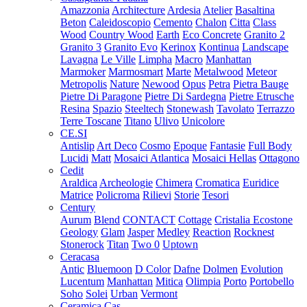
Amazzonia
Architecture
Ardesia
Atelier
Basaltina
Beton
Caleidoscopio
Cemento
Chalon
Citta
Class
Wood
Country Wood
Earth
Eco Concrete
Granito 2
Granito 3
Granito Evo
Kerinox
Kontinua
Landscape
Lavagna
Le Ville
Limpha
Macro
Manhattan
Marmoker
Marmosmart
Marte
Metalwood
Meteor
Metropolis
Nature
Newood
Opus
Petra
Pietra Bauge
Pietre Di Paragone
Pietre Di Sardegna
Pietre Etrusche
Resina
Spazio
Steeltech
Stonewash
Tavolato
Terrazzo
Terre Toscane
Titano
Ulivo
Unicolore
CE.SI
Antislip
Art Deco
Cosmo
Epoque
Fantasie
Full Body
Lucidi
Matt
Mosaici Atlantica
Mosaici Hellas
Ottagono
Cedit
Araldica
Archeologie
Chimera
Cromatica
Euridice
Matrice
Policroma
Rilievi
Storie
Tesori
Century
Aurum
Blend
CONTACT
Cottage
Cristalia
Ecostone
Geology
Glam
Jasper
Medley
Reaction
Rocknest
Stonerock
Titan
Two 0
Uptown
Ceracasa
Antic
Bluemoon
D Color
Dafne
Dolmen
Evolution
Lucentum
Manhattan
Mitica
Olimpia
Porto
Portobello
Soho
Solei
Urban
Vermont
Ceramica Cas