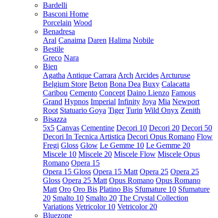
Bardelli
Basconi Home
Porcelain
Wood
Benadresa
Aral
Canaima
Daren
Halima
Nobile
Bestile
Greco
Nara
Bien
Agatha
Antique Carrara
Arch
Arcides
Arcturuse
Belgium Store
Beton
Bona Dea
Buxy
Calacatta
Caribou
Cemento
Concept
Daino Lienzo
Famous
Grand
Hypnos
Imperial
Infinity
Joya
Mia
Newport
Root
Statuario Goya
Tiger
Turin
Wild Onyx
Zenith
Bisazza
5x5
Canvas
Cementine
Decori 10
Decori 20
Decori 50
Decori In Tecnica Artistica
Decori Opus Romano
Flow
Fregi
Gloss
Glow
Le Gemme 10
Le Gemme 20
Miscele 10
Miscele 20
Miscele Flow
Miscele Opus
Romano
Opera 15
Opera 15 Gloss
Opera 15 Matt
Opera 25
Opera 25
Gloss
Opera 25 Matt
Opus Romano
Opus Romano
Matt
Oro
Oro Bis
Platino Bis
Sfumature 10
Sfumature
20
Smalto 10
Smalto 20
The Crystal Collection
Variations
Vetricolor 10
Vetricolor 20
Bluezone