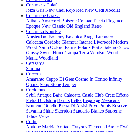
Ceramicas Calaf
Ibiza Gris
New Cadi Rojo Red
New Cadi Xocolat
Ceramiche Grazia
Althaus
Amarcord
Boiserie
Cottage
Electa
Elegance
Epoque
New Classic
Old England
Retro
Ceramika Konskie
Amsterdam
Bohemy
Botanica
Braga
Brennero
Calacatta
Cordoba
Glamour
Intense
Liverpool
Modern
Wood
Narni
Oxford
Parma
Polaris
Portis
Salerno
Snow
Glossy
Sweet Home
Tampa
Terra
Windsor
Wood
Mania
Woodland
Cerasarda
Sardina
Cercom
Amaranto
Ceppo Di Gres
Cosmo
In Contro
Infinity
Quarzi
Soap Stone
Temper
Cerdomus
Sybil
Antique
Baita
Calacatta
Castle
Club
Crete
Effetto
Pietra Di Ostuni
Karnis
Lefka
Legarage
Mexicana
Nordenn
Othello
Pietra Di Assisi
Prive
Pulpis
Reserve
Savanna
Shine
Skorpion
Statuario Bianco
Supreme
Tahoe
Verve
Cerim
Antique Marble
Artifact
Crayons
Elemental Stone
Exalt