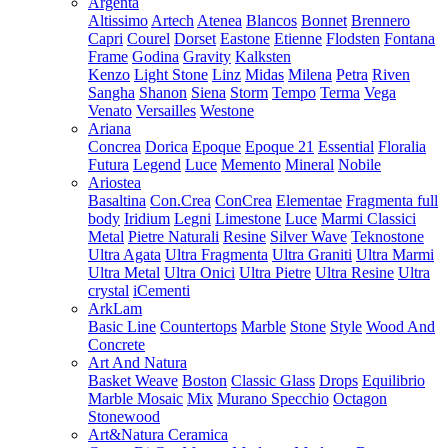
Argenta
Altissimo
Artech
Atenea
Blancos
Bonnet
Brennero
Capri
Courel
Dorset
Eastone
Etienne
Flodsten
Fontana
Frame
Godina
Gravity
Kalksten
Kenzo
Light Stone
Linz
Midas
Milena
Petra
Riven
Sangha
Shanon
Siena
Storm
Tempo
Terma
Vega
Venato
Versailles
Westone
Ariana
Concrea
Dorica
Epoque
Epoque 21
Essential
Floralia
Futura
Legend
Luce
Memento
Mineral
Nobile
Ariostea
Basaltina
Con.Crea
ConCrea
Elementae
Fragmenta full
body
Iridium
Legni
Limestone
Luce
Marmi Classici
Metal
Pietre Naturali
Resine
Silver Wave
Teknostone
Ultra Agata
Ultra Fragmenta
Ultra Graniti
Ultra Marmi
Ultra Metal
Ultra Onici
Ultra Pietre
Ultra Resine
Ultra
crystal
iCementi
ArkLam
Basic Line
Countertops
Marble
Stone
Style
Wood And
Concrete
Art And Natura
Basket Weave
Boston
Classic Glass
Drops
Equilibrio
Marble Mosaic
Mix
Murano Specchio
Octagon
Stonewood
Art&Natura Ceramica