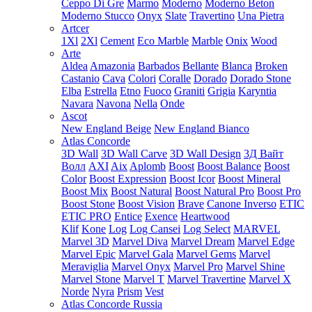
Ceppo Di Gre
Marmo
Moderno
Moderno Beton
Moderno Stucco
Onyx
Slate
Travertino
Una Pietra
Artcer
1Xl
2Xl
Cement
Eco Marble
Marble
Onix
Wood
Arte
Aldea
Amazonia
Barbados
Bellante
Blanca
Broken
Castanio
Cava
Colori
Coralle
Dorado
Dorado Stone
Elba
Estrella
Etno
Fuoco
Graniti
Grigia
Karyntia
Navara
Navona
Nella
Onde
Ascot
New England Beige
New England Bianco
Atlas Concorde
3D Wall
3D Wall Carve
3D Wall Design
3Д Вайт
Волл
AXI
Aix
Aplomb
Boost
Boost Balance
Boost
Color
Boost Expression
Boost Icor
Boost Mineral
Boost Mix
Boost Natural
Boost Natural Pro
Boost Pro
Boost Stone
Boost Vision
Brave
Canone Inverso
ETIC
ETIC PRO
Entice
Exence
Heartwood
Klif
Kone
Log
Log Cansei
Log Select
MARVEL
Marvel 3D
Marvel Diva
Marvel Dream
Marvel Edge
Marvel Epic
Marvel Gala
Marvel Gems
Marvel
Meraviglia
Marvel Onyx
Marvel Pro
Marvel Shine
Marvel Stone
Marvel T
Marvel Travertine
Marvel X
Norde
Nyra
Prism
Vest
Atlas Concorde Russia