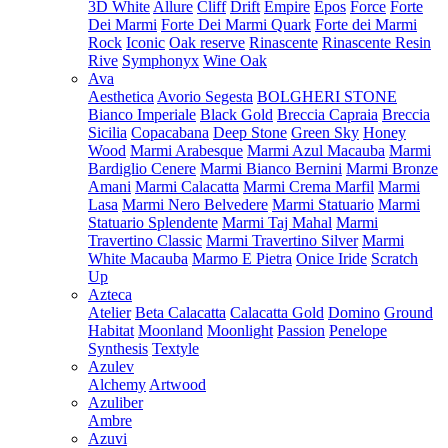
3D White
Allure
Cliff
Drift
Empire
Epos
Force
Forte
Dei Marmi
Forte Dei Marmi Quark
Forte dei Marmi
Rock
Iconic
Oak reserve
Rinascente
Rinascente Resin
Rive
Symphonyx
Wine Oak
Ava
Aesthetica
Avorio Segesta
BOLGHERI STONE
Bianco Imperiale
Black Gold
Breccia Capraia
Breccia
Sicilia
Copacabana
Deep Stone
Green Sky
Honey
Wood
Marmi Arabesque
Marmi Azul Macauba
Marmi
Bardiglio Cenere
Marmi Bianco Bernini
Marmi Bronze
Amani
Marmi Calacatta
Marmi Crema Marfil
Marmi
Lasa
Marmi Nero Belvedere
Marmi Statuario
Marmi
Statuario Splendente
Marmi Taj Mahal
Marmi
Travertino Classic
Marmi Travertino Silver
Marmi
White Macauba
Marmo E Pietra
Onice Iride
Scratch
Up
Azteca
Atelier
Beta Calacatta
Calacatta Gold
Domino
Ground
Habitat
Moonland
Moonlight
Passion
Penelope
Synthesis
Textyle
Azulev
Alchemy
Artwood
Azuliber
Ambre
Azuvi