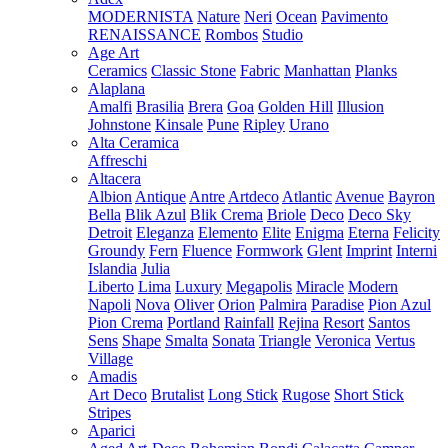
MODERNISTA
Nature
Neri
Ocean
Pavimento
RENAISSANCE
Rombos
Studio
Age Art
Ceramics
Classic Stone
Fabric
Manhattan
Planks
Alaplana
Amalfi
Brasilia
Brera
Goa
Golden Hill
Illusion
Johnstone
Kinsale
Pune
Ripley
Urano
Alta Ceramica
Affreschi
Altacera
Albion
Antique
Antre
Artdeco
Atlantic
Avenue
Bayron
Bella
Blik Azul
Blik Crema
Briole
Deco
Deco Sky
Detroit
Eleganza
Elemento
Elite
Enigma
Eterna
Felicity
Groundy
Fern
Fluence
Formwork
Glent
Imprint
Interni
Islandia
Julia
Liberto
Lima
Luxury
Megapolis
Miracle
Modern
Napoli
Nova
Oliver
Orion
Palmira
Paradise
Pion Azul
Pion Crema
Portland
Rainfall
Rejina
Resort
Santos
Sens
Shape
Smalta
Sonata
Triangle
Veronica
Vertus
Village
Amadis
Art Deco
Brutalist
Long Stick
Rugose
Short Stick
Stripes
Aparici