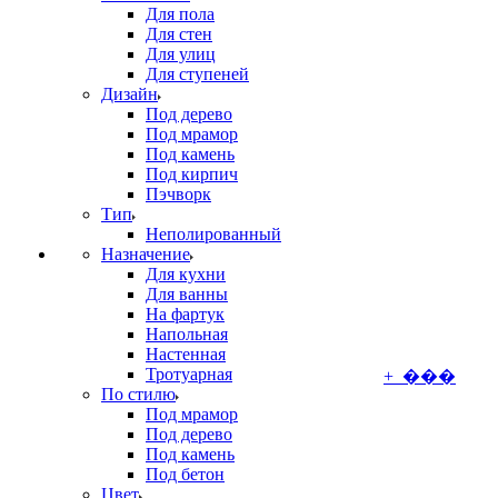
Для пола
Для стен
Для улиц
Для ступеней
Дизайн
Под дерево
Под мрамор
Под камень
Под кирпич
Пэчворк
Тип
Неполированный
Назначение
Для кухни
Для ванны
На фартук
Напольная
Настенная
Тротуарная
+ ���
По стилю
Под мрамор
Под дерево
Под камень
Под бетон
Цвет