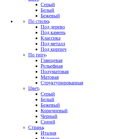
Серый
Белый
Бежевый
По стилю
Под дерево
Под камень
Классика
Под металл
Под кирпич
По типу
Глянцевая
Рельефная
Полуматовая
Матовая
Структурированная
Цвет
Серый
Белый
Бежевый
Коричневый
Черный
Синий
Страна
Италия
Испания