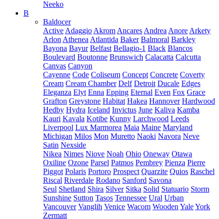
Neeko
B
Baldocer
Active
Adaggio
Akrom
Ancares
Andrea
Anore
Arkety
Arlon
Athenea
Atlantida
Baker
Balmoral
Barkley
Bayona
Bayur
Belfast
Bellagio-1
Black
Blancos
Boulevard
Boutonne
Brunswich
Calacatta
Calcutta
Canvas
Canyon
Cayenne
Code
Coliseum
Concept
Concrete
Coverty
Cream
Cream Chamber
Delf
Detroit
Ducale
Edges
Eleganza
Elyt
Enna
Epping
Eternal
Even
Fox
Grace
Grafton
Greystone
Habitat
Hakea
Hannover
Hardwood
Hedby
Hydra
Iceland
Invictus
June
Kaliva
Kamba
Kauri
Kavala
Kotibe
Kunny
Larchwood
Leeds
Liverpool
Lux Marmorea
Maia
Maine
Maryland
Michigan
Milos
Mon
Muretto
Naoki
Navora
Neve
Satin
Nexside
Nikea
Nimes
Niove
Noah
Ohio
Oneway
Otawa
Oxiline
Ozone
Parsel
Patmos
Pembrey
Pienza
Pierre
Piggot
Polaris
Portoro
Prospect
Quarzite
Quios
Raschel
Riscal
Riverdale
Rodano
Sanford
Savona
Seul
Shetland
Shira
Silver
Sitka
Solid
Statuario
Storm
Sunshine
Sutton
Tasos
Tennessee
Ural
Urban
Vancouver
Vanglih
Venice
Wacom
Wooden
Yale
York
Zermatt