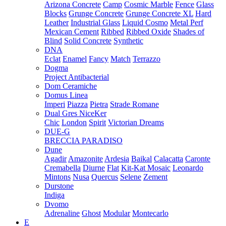
Arizona Concrete
Camp
Cosmic Marble
Fence
Glass
Blocks
Grunge Concrete
Grunge Concrete XL
Hard
Leather
Industrial Glass
Liquid Cosmo
Metal Perf
Mexican Cement
Ribbed
Ribbed Oxide
Shades of
Blind
Solid Concrete
Synthetic
DNA
Eclat
Enamel
Fancy
Match
Terrazzo
Dogma
Project Antibacterial
Dom Ceramiche
Domus Linea
Imperi
Piazza
Pietra
Strade Romane
Dual Gres NiceKer
Chic
London
Spirit
Victorian Dreams
DUE-G
BRECCIA PARADISO
Dune
Agadir
Amazonite
Ardesia
Baikal
Calacatta
Caronte
Cremabella
Diurne
Flat
Kit-Kat Mosaic
Leonardo
Mintons
Nusa
Quercus
Selene
Zement
Durstone
Indiga
Dvomo
Adrenaline
Ghost
Modular
Montecarlo
E