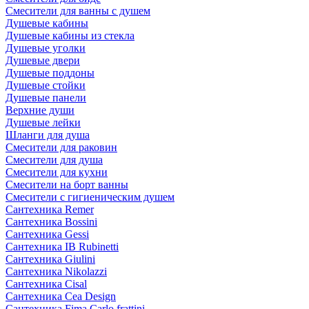
Смесители для ванны с душем
Душевые кабины
Душевые кабины из стекла
Душевые уголки
Душевые двери
Душевые поддоны
Душевые стойки
Душевые панели
Верхние души
Душевые лейки
Шланги для душа
Смесители для раковин
Смесители для душа
Смесители для кухни
Смесители на борт ванны
Смесители с гигиеническим душем
Сантехника Remer
Сантехника Bossini
Сантехника Gessi
Сантехника IB Rubinetti
Сантехника Giulini
Сантехника Nikolazzi
Сантехника Cisal
Сантехника Cea Design
Сантехника Fima Carlo frattini