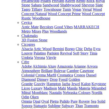
Pecanwood
Polaris
Provans
Raven
Rento
Rock
Royal
Stone
Sahara
Sandwood
Shabbywood
Shevron
Slate
Tagro
Tiffany
Townhouse
Tunis
Vegas
Versal
Wood
Concept Natural
Wood Concept Prime
Wood Concept
Rustic
Woodhouse
Cevica
Antic Mate
Becolors
Good Vibes
MARRAKECH
Metro
Mixes
Plus
Woodlands
Chakmaks
3D Fusion Stone
Cicogres
Alsacia
Artic Wood
Bernini
Borgo
Chic
Deba
Eyra
Louvre
Palatino
Parisien
Revival
Soft
Story
Tinia
Umbria
Verona
Vinyle
Cifre
Adobe
Alchimia
Alure
Amazonia
Arianne
Arvora
Atmosphere
Brillant
Bulevar
Cambre
Casetone
Colonial
Crema Marfil
Cromatica
Cronos
Dassel
Diamond
Dimsey
Drop
Fossil
Golden
Granite
Gravity
Hampton
Jazba
Jewel
Kalon
Keystone
Liceo
Luxury
Madison
Mahi
Manila
Materia
Mirambel
Mitral
Montblanc
Nautalis
Nebraska Colours
Nordik
Odin
Oken
Omnia
Opal
Oval
Pietra
Pulido
Pure
Rovere
Sea
Solid
Sonora
Statuario
Sublime
Subway
Titan
Tramonto