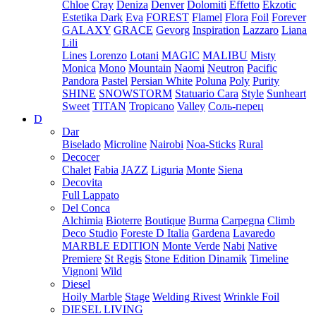
Chloe
Cray
Deniza
Denver
Dolomiti
Effetto
Ekzotic
Estetika Dark
Eva
FOREST
Flamel
Flora
Foil
Forever
GALAXY
GRACE
Gevorg
Inspiration
Lazzaro
Liana
Lili
Lines
Lorenzo
Lotani
MAGIC
MALIBU
Misty
Monica
Mono
Mountain
Naomi
Neutron
Pacific
Pandora
Pastel
Persian White
Poluna
Poly
Purity
SHINE
SNOWSTORM
Statuario Cara
Style
Sunheart
Sweet
TITAN
Tropicano
Valley
Соль-перец
D
Dar
Biselado
Microline
Nairobi
Noa-Sticks
Rural
Decocer
Chalet
Fabia
JAZZ
Liguria
Monte
Siena
Decovita
Full Lappato
Del Conca
Alchimia
Bioterre
Boutique
Burma
Carpegna
Climb
Deco Studio
Foreste D Italia
Gardena
Lavaredo
MARBLE EDITION
Monte Verde
Nabi
Native
Premiere
St Regis
Stone Edition Dinamik
Timeline
Vignoni
Wild
Diesel
Hoily Marble
Stage
Welding Rivest
Wrinkle Foil
DIESEL LIVING