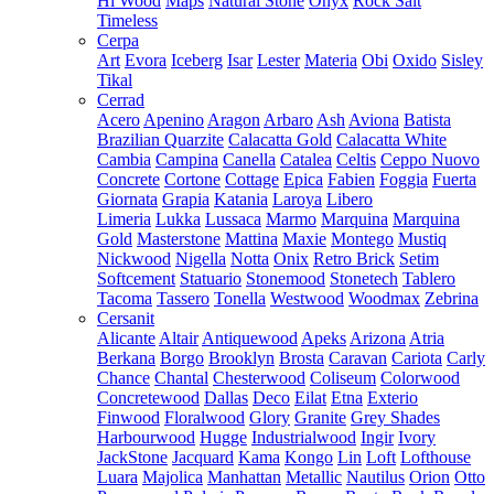
Hi Wood
Maps
Natural Stone
Onyx
Rock Salt
Timeless
Cerpa
Art
Evora
Iceberg
Isar
Lester
Materia
Obi
Oxido
Sisley
Tikal
Cerrad
Acero
Apenino
Aragon
Arbaro
Ash
Aviona
Batista
Brazilian Quarzite
Calacatta Gold
Calacatta White
Cambia
Campina
Canella
Catalea
Celtis
Ceppo Nuovo
Concrete
Cortone
Cottage
Epica
Fabien
Foggia
Fuerta
Giornata
Grapia
Katania
Laroya
Libero
Limeria
Lukka
Lussaca
Marmo
Marquina
Marquina
Gold
Masterstone
Mattina
Maxie
Montego
Mustiq
Nickwood
Nigella
Notta
Onix
Retro Brick
Setim
Softcement
Statuario
Stonemood
Stonetech
Tablero
Tacoma
Tassero
Tonella
Westwood
Woodmax
Zebrina
Cersanit
Alicante
Altair
Antiquewood
Apeks
Arizona
Atria
Berkana
Borgo
Brooklyn
Brosta
Caravan
Cariota
Carly
Chance
Chantal
Chesterwood
Coliseum
Colorwood
Concretewood
Dallas
Deco
Eilat
Etna
Exterio
Finwood
Floralwood
Glory
Granite
Grey Shades
Harbourwood
Hugge
Industrialwood
Ingir
Ivory
JackStone
Jacquard
Kama
Kongo
Lin
Loft
Lofthouse
Luara
Majolica
Manhattan
Metallic
Nautilus
Orion
Otto