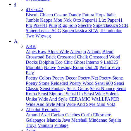
4
41zero42
Biscuit
Chicco
Cosmo
Dandy
Futura
Hops
Italic
Jumble
Kappa
Mou
Nok
Otto
Paper41 Lux
Paper41
Pro
Pixel41
Pulp
Rigo
Solo
Spectre
Superclassica SCB
Superclassica SCG
Superclassica SCW
Technicolor
Two
Wigwag
A
ABK
Alpes Raw
Alpes Wide
Alterego
Atlantis
Blend
Crossroad Brick
Crossroad Chalk
Crossroad Wood
Docks
Dolphin
Eco Chic
Ghost
Interno 9
Lab325
Monolith
Native
Nesting Room
Out.20
Pietra Viva
Play
Poetry Colors
Poetry Decor
Poetry Net
Poetry Stone
Poetry Stone Reloaded
Poetry Wood
Sensi 900
Sensi
Classic
Sensi Fantasy
Sensi Gems
Sensi Nuance
Sensi
Roma
Sensi Signoria
Sensi Up
Sensi Wide
Soleras
Unika
Wide And Style CERAMIC WALLPAPER
Wide And Style Mini
Wide And Style Mini Vol2
Absolut Keramika
Amund
Axel
Caristo
Celebes
Corfu
Ellesmere
Galapagos
Islandia
Java
Marshall
Mindanao
Sajalin
Troya
Vannatu
Vintage
Adex