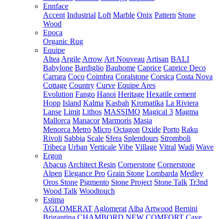
Ennface
Accent
Industrial
Loft
Marble
Onix
Pattern
Stone
Wood
Epoca
Organic Rug
Equipe
Altea
Argile
Arrow
Art Nouveau
Artisan
BALI
Babylone
Bardiglio
Bauhome
Caprice
Caprice Deco
Carrara
Coco
Coimbra
Coralstone
Corsica
Costa Nova
Cottage
Country
Curve
Equipe Ares
Evolution
Fango
Hanoi
Heritage
Hexatile cement
Hopp
Island
Kalma
Kasbah
Kromatika
La Riviera
Lanse
Limit
Lithos
MASSIMO
Magical 3
Magma
Mallorca
Manacor
Marmoris
Masia
Menorca
Metro
Micro
Octagon
Oxide
Porto
Raku
Rivoli
Sabbia
Scale
Sfera
Splendours
Stromboli
Tribeca
Urban
Verticale
Vibe
Village
Vitral
Wadi
Wave
Ergon
Abacus
Architect Resin
Cornerstone
Cornerstone
Alpen
Elegance Pro
Grain Stone
Lombarda
Medley
Oros Stone
Pigmento
Stone Project
Stone Talk
Tr3nd
Wood Talk
Woodtouch
Estima
AGLOMERAT
Aglomerat
Alba
Artwood
Bernini
Brigantina
CHAMBORD NEW
COMFORT
Cave