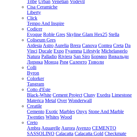
Tribe
Urban
Venetian
Vodevil
Cisa Ceramiche
Liberty
Click
Tempo And Inspire
Codicer
Evoque
Roble Gres
Skyline Glam Hex25
Stella
Coliseum Gres
Ardesia
Astro
Aurelia
Brera
Canova
Contea
Creta
Da
Vinci
Ducale
Expo
Fyamma
Lifestyle
Michelangelo
Natura
Palladio
Riviera
San Siro
Бормио
Вивальди
Лирика
Монца
Рим
Саленто
Тиволи
Colli
Byron
Colorker
Tangram
Cotto d'Este
Black-White
Cement Project
Cluny
Exedra
Limestone
Materica
Metal
Over
Wonderwall
Creatile
Cemento
Exotic
Marbles
Onyx
Stone And Marble
Twenties
Whites
Wood
Creto
Ambra
Aquarelle
Aurora
Avenzo
CEMENTO
SASSOLINO
Calacatta
Calacatta Gold
Checkmate