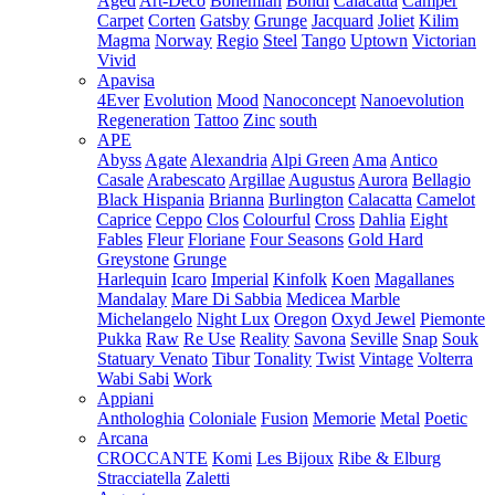
Aged
Art-Deco
Bohemian
Bondi
Calacatta
Camper
Carpet
Corten
Gatsby
Grunge
Jacquard
Joliet
Kilim
Magma
Norway
Regio
Steel
Tango
Uptown
Victorian
Vivid
Apavisa
4Ever
Evolution
Mood
Nanoconcept
Nanoevolution
Regeneration
Tattoo
Zinc
south
APE
Abyss
Agate
Alexandria
Alpi Green
Ama
Antico
Casale
Arabescato
Argillae
Augustus
Aurora
Bellagio
Black Hispania
Brianna
Burlington
Calacatta
Camelot
Caprice
Ceppo
Clos
Colourful
Cross
Dahlia
Eight
Fables
Fleur
Floriane
Four Seasons
Gold Hard
Greystone
Grunge
Harlequin
Icaro
Imperial
Kinfolk
Koen
Magallanes
Mandalay
Mare Di Sabbia
Medicea Marble
Michelangelo
Night Lux
Oregon
Oxyd Jewel
Piemonte
Pukka
Raw
Re Use
Reality
Savona
Seville
Snap
Souk
Statuary Venato
Tibur
Tonality
Twist
Vintage
Volterra
Wabi Sabi
Work
Appiani
Anthologhia
Coloniale
Fusion
Memorie
Metal
Poetic
Arcana
CROCCANTE
Komi
Les Bijoux
Ribe & Elburg
Stracciatella
Zaletti