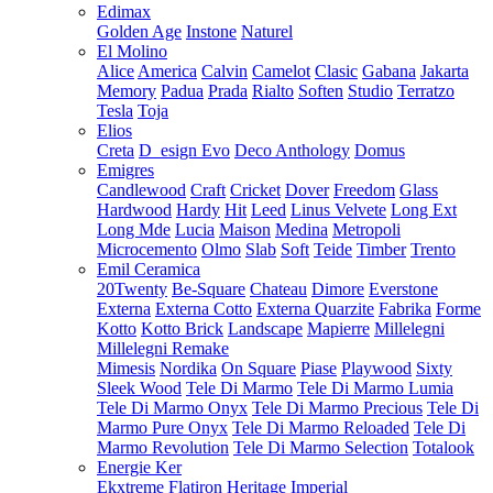
Edimax
Golden Age
Instone
Naturel
El Molino
Alice
America
Calvin
Camelot
Clasic
Gabana
Jakarta
Memory
Padua
Prada
Rialto
Soften
Studio
Terratzo
Tesla
Toja
Elios
Creta
D_esign Evo
Deco Anthology
Domus
Emigres
Candlewood
Craft
Cricket
Dover
Freedom
Glass
Hardwood
Hardy
Hit
Leed
Linus Velvete
Long Ext
Long Mde
Lucia
Maison
Medina
Metropoli
Microcemento
Olmo
Slab
Soft
Teide
Timber
Trento
Emil Ceramica
20Twenty
Be-Square
Chateau
Dimore
Everstone
Externa
Externa Cotto
Externa Quarzite
Fabrika
Forme
Kotto
Kotto Brick
Landscape
Mapierre
Millelegni
Millelegni Remake
Mimesis
Nordika
On Square
Piase
Playwood
Sixty
Sleek Wood
Tele Di Marmo
Tele Di Marmo Lumia
Tele Di Marmo Onyx
Tele Di Marmo Precious
Tele Di
Marmo Pure Onyx
Tele Di Marmo Reloaded
Tele Di
Marmo Revolution
Tele Di Marmo Selection
Totalook
Energie Ker
Ekxtreme
Flatiron
Heritage
Imperial