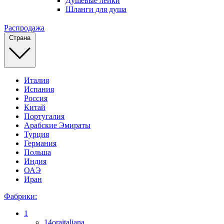
Душевые лейки
Шланги для душа
Распродажа
Страна
Италия
Испания
Россия
Китай
Португалия
Арабские Эмираты
Турция
Германия
Польша
Индия
ОАЭ
Иран
Фабрики:
1
14oraitaliana