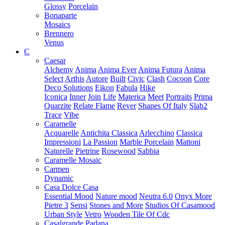
Glossy
Porcelain
Bonaparte
Mosaics
Brennero
Venus
C
Caesar
Alchemy
Anima
Anima Ever
Anima Futura
Anima
Select
Arthis
Autore
Built
Civic
Clash
Cocoon
Core
Deco Solutions
Eikon
Fabula
Hike
Iconica
Inner
Join
Life
Materica
Meet
Portraits
Prima
Quarzite
Relate Flame
Rever
Shapes Of Italy
Slab2
Trace
Vibe
Caramelle
Acquarelle
Antichita Classica
Arlecchino
Classica
Impressioni
La Passion
Marble Porcelain
Mattoni
Naturelle
Pietrine
Rosewood
Sabbia
Caramelle Mosaic
Carmen
Dynamic
Casa Dolce Casa
Essential Mood
Nature mood
Neutra 6.0
Onyx More
Pietre 3
Sensi
Stones and More
Studios Of Casamood
Urban Style
Vetro
Wooden Tile Of Cdc
Casalgrande Padana