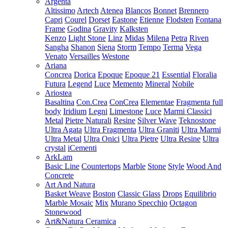
Argenta
Altissimo
Artech
Atenea
Blancos
Bonnet
Brennero
Capri
Courel
Dorset
Eastone
Etienne
Flodsten
Fontana
Frame
Godina
Gravity
Kalksten
Kenzo
Light Stone
Linz
Midas
Milena
Petra
Riven
Sangha
Shanon
Siena
Storm
Tempo
Terma
Vega
Venato
Versailles
Westone
Ariana
Concrea
Dorica
Epoque
Epoque 21
Essential
Floralia
Futura
Legend
Luce
Memento
Mineral
Nobile
Ariostea
Basaltina
Con.Crea
ConCrea
Elementae
Fragmenta full
body
Iridium
Legni
Limestone
Luce
Marmi Classici
Metal
Pietre Naturali
Resine
Silver Wave
Teknostone
Ultra Agata
Ultra Fragmenta
Ultra Graniti
Ultra Marmi
Ultra Metal
Ultra Onici
Ultra Pietre
Ultra Resine
Ultra
crystal
iCementi
ArkLam
Basic Line
Countertops
Marble
Stone
Style
Wood And
Concrete
Art And Natura
Basket Weave
Boston
Classic Glass
Drops
Equilibrio
Marble Mosaic
Mix
Murano Specchio
Octagon
Stonewood
Art&Natura Ceramica