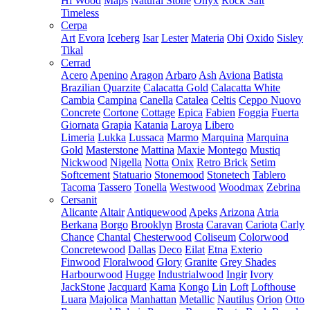
Hi Wood
Maps
Natural Stone
Onyx
Rock Salt
Timeless
Cerpa
Art
Evora
Iceberg
Isar
Lester
Materia
Obi
Oxido
Sisley
Tikal
Cerrad
Acero
Apenino
Aragon
Arbaro
Ash
Aviona
Batista
Brazilian Quarzite
Calacatta Gold
Calacatta White
Cambia
Campina
Canella
Catalea
Celtis
Ceppo Nuovo
Concrete
Cortone
Cottage
Epica
Fabien
Foggia
Fuerta
Giornata
Grapia
Katania
Laroya
Libero
Limeria
Lukka
Lussaca
Marmo
Marquina
Marquina
Gold
Masterstone
Mattina
Maxie
Montego
Mustiq
Nickwood
Nigella
Notta
Onix
Retro Brick
Setim
Softcement
Statuario
Stonemood
Stonetech
Tablero
Tacoma
Tassero
Tonella
Westwood
Woodmax
Zebrina
Cersanit
Alicante
Altair
Antiquewood
Apeks
Arizona
Atria
Berkana
Borgo
Brooklyn
Brosta
Caravan
Cariota
Carly
Chance
Chantal
Chesterwood
Coliseum
Colorwood
Concretewood
Dallas
Deco
Eilat
Etna
Exterio
Finwood
Floralwood
Glory
Granite
Grey Shades
Harbourwood
Hugge
Industrialwood
Ingir
Ivory
JackStone
Jacquard
Kama
Kongo
Lin
Loft
Lofthouse
Luara
Majolica
Manhattan
Metallic
Nautilus
Orion
Otto