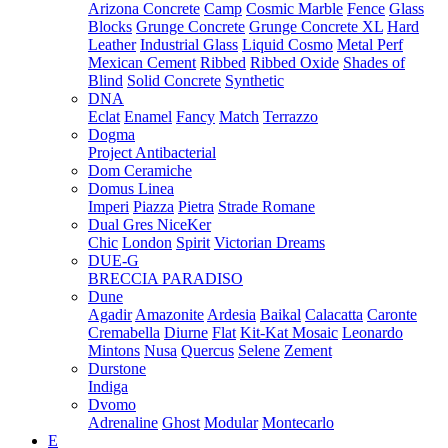
Arizona Concrete
Camp
Cosmic Marble
Fence
Glass
Blocks
Grunge Concrete
Grunge Concrete XL
Hard
Leather
Industrial Glass
Liquid Cosmo
Metal Perf
Mexican Cement
Ribbed
Ribbed Oxide
Shades of
Blind
Solid Concrete
Synthetic
DNA
Eclat
Enamel
Fancy
Match
Terrazzo
Dogma
Project Antibacterial
Dom Ceramiche
Domus Linea
Imperi
Piazza
Pietra
Strade Romane
Dual Gres NiceKer
Chic
London
Spirit
Victorian Dreams
DUE-G
BRECCIA PARADISO
Dune
Agadir
Amazonite
Ardesia
Baikal
Calacatta
Caronte
Cremabella
Diurne
Flat
Kit-Kat Mosaic
Leonardo
Mintons
Nusa
Quercus
Selene
Zement
Durstone
Indiga
Dvomo
Adrenaline
Ghost
Modular
Montecarlo
E