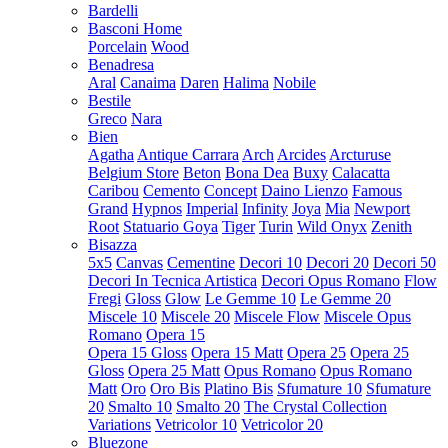
Bardelli
Basconi Home
Porcelain
Wood
Benadresa
Aral
Canaima
Daren
Halima
Nobile
Bestile
Greco
Nara
Bien
Agatha
Antique Carrara
Arch
Arcides
Arcturuse
Belgium Store
Beton
Bona Dea
Buxy
Calacatta
Caribou
Cemento
Concept
Daino Lienzo
Famous
Grand
Hypnos
Imperial
Infinity
Joya
Mia
Newport
Root
Statuario Goya
Tiger
Turin
Wild Onyx
Zenith
Bisazza
5x5
Canvas
Cementine
Decori 10
Decori 20
Decori 50
Decori In Tecnica Artistica
Decori Opus Romano
Flow
Fregi
Gloss
Glow
Le Gemme 10
Le Gemme 20
Miscele 10
Miscele 20
Miscele Flow
Miscele Opus
Romano
Opera 15
Opera 15 Gloss
Opera 15 Matt
Opera 25
Opera 25
Gloss
Opera 25 Matt
Opus Romano
Opus Romano
Matt
Oro
Oro Bis
Platino Bis
Sfumature 10
Sfumature
20
Smalto 10
Smalto 20
The Crystal Collection
Variations
Vetricolor 10
Vetricolor 20
Bluezone