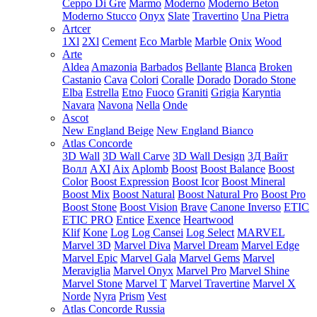
Ceppo Di Gre
Marmo
Moderno
Moderno Beton
Moderno Stucco
Onyx
Slate
Travertino
Una Pietra
Artcer
1Xl
2Xl
Cement
Eco Marble
Marble
Onix
Wood
Arte
Aldea
Amazonia
Barbados
Bellante
Blanca
Broken
Castanio
Cava
Colori
Coralle
Dorado
Dorado Stone
Elba
Estrella
Etno
Fuoco
Graniti
Grigia
Karyntia
Navara
Navona
Nella
Onde
Ascot
New England Beige
New England Bianco
Atlas Concorde
3D Wall
3D Wall Carve
3D Wall Design
3Д Вайт
Волл
AXI
Aix
Aplomb
Boost
Boost Balance
Boost
Color
Boost Expression
Boost Icor
Boost Mineral
Boost Mix
Boost Natural
Boost Natural Pro
Boost Pro
Boost Stone
Boost Vision
Brave
Canone Inverso
ETIC
ETIC PRO
Entice
Exence
Heartwood
Klif
Kone
Log
Log Cansei
Log Select
MARVEL
Marvel 3D
Marvel Diva
Marvel Dream
Marvel Edge
Marvel Epic
Marvel Gala
Marvel Gems
Marvel
Meraviglia
Marvel Onyx
Marvel Pro
Marvel Shine
Marvel Stone
Marvel T
Marvel Travertine
Marvel X
Norde
Nyra
Prism
Vest
Atlas Concorde Russia