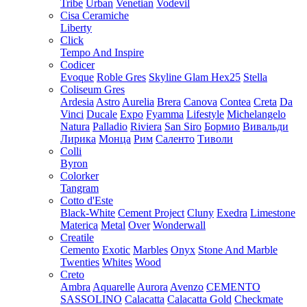
Tribe
Urban
Venetian
Vodevil
Cisa Ceramiche
Liberty
Click
Tempo And Inspire
Codicer
Evoque
Roble Gres
Skyline Glam Hex25
Stella
Coliseum Gres
Ardesia
Astro
Aurelia
Brera
Canova
Contea
Creta
Da
Vinci
Ducale
Expo
Fyamma
Lifestyle
Michelangelo
Natura
Palladio
Riviera
San Siro
Бормио
Вивальди
Лирика
Монца
Рим
Саленто
Тиволи
Colli
Byron
Colorker
Tangram
Cotto d'Este
Black-White
Cement Project
Cluny
Exedra
Limestone
Materica
Metal
Over
Wonderwall
Creatile
Cemento
Exotic
Marbles
Onyx
Stone And Marble
Twenties
Whites
Wood
Creto
Ambra
Aquarelle
Aurora
Avenzo
CEMENTO
SASSOLINO
Calacatta
Calacatta Gold
Checkmate