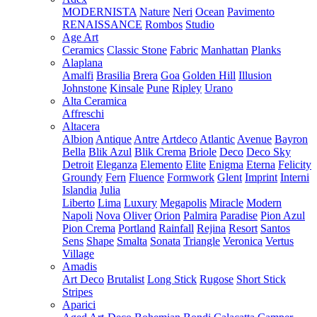
MODERNISTA
Nature
Neri
Ocean
Pavimento
RENAISSANCE
Rombos
Studio
Age Art
Ceramics
Classic Stone
Fabric
Manhattan
Planks
Alaplana
Amalfi
Brasilia
Brera
Goa
Golden Hill
Illusion
Johnstone
Kinsale
Pune
Ripley
Urano
Alta Ceramica
Affreschi
Altacera
Albion
Antique
Antre
Artdeco
Atlantic
Avenue
Bayron
Bella
Blik Azul
Blik Crema
Briole
Deco
Deco Sky
Detroit
Eleganza
Elemento
Elite
Enigma
Eterna
Felicity
Groundy
Fern
Fluence
Formwork
Glent
Imprint
Interni
Islandia
Julia
Liberto
Lima
Luxury
Megapolis
Miracle
Modern
Napoli
Nova
Oliver
Orion
Palmira
Paradise
Pion Azul
Pion Crema
Portland
Rainfall
Rejina
Resort
Santos
Sens
Shape
Smalta
Sonata
Triangle
Veronica
Vertus
Village
Amadis
Art Deco
Brutalist
Long Stick
Rugose
Short Stick
Stripes
Aparici