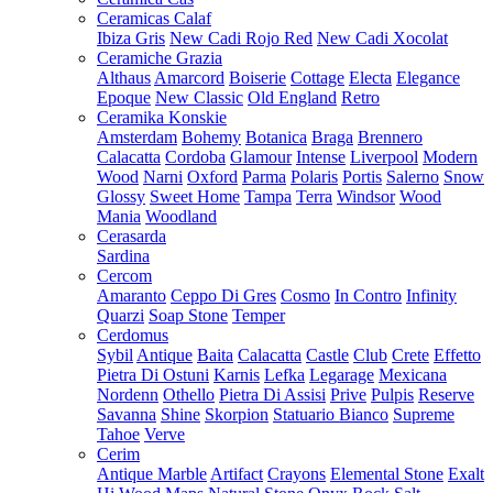
Ceramicas Calaf
Ibiza Gris
New Cadi Rojo Red
New Cadi Xocolat
Ceramiche Grazia
Althaus
Amarcord
Boiserie
Cottage
Electa
Elegance
Epoque
New Classic
Old England
Retro
Ceramika Konskie
Amsterdam
Bohemy
Botanica
Braga
Brennero
Calacatta
Cordoba
Glamour
Intense
Liverpool
Modern
Wood
Narni
Oxford
Parma
Polaris
Portis
Salerno
Snow
Glossy
Sweet Home
Tampa
Terra
Windsor
Wood
Mania
Woodland
Cerasarda
Sardina
Cercom
Amaranto
Ceppo Di Gres
Cosmo
In Contro
Infinity
Quarzi
Soap Stone
Temper
Cerdomus
Sybil
Antique
Baita
Calacatta
Castle
Club
Crete
Effetto
Pietra Di Ostuni
Karnis
Lefka
Legarage
Mexicana
Nordenn
Othello
Pietra Di Assisi
Prive
Pulpis
Reserve
Savanna
Shine
Skorpion
Statuario Bianco
Supreme
Tahoe
Verve
Cerim
Antique Marble
Artifact
Crayons
Elemental Stone
Exalt