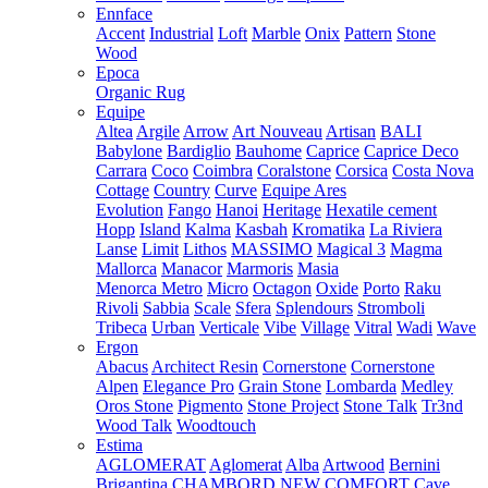
Ennface
Accent
Industrial
Loft
Marble
Onix
Pattern
Stone
Wood
Epoca
Organic Rug
Equipe
Altea
Argile
Arrow
Art Nouveau
Artisan
BALI
Babylone
Bardiglio
Bauhome
Caprice
Caprice Deco
Carrara
Coco
Coimbra
Coralstone
Corsica
Costa Nova
Cottage
Country
Curve
Equipe Ares
Evolution
Fango
Hanoi
Heritage
Hexatile cement
Hopp
Island
Kalma
Kasbah
Kromatika
La Riviera
Lanse
Limit
Lithos
MASSIMO
Magical 3
Magma
Mallorca
Manacor
Marmoris
Masia
Menorca
Metro
Micro
Octagon
Oxide
Porto
Raku
Rivoli
Sabbia
Scale
Sfera
Splendours
Stromboli
Tribeca
Urban
Verticale
Vibe
Village
Vitral
Wadi
Wave
Ergon
Abacus
Architect Resin
Cornerstone
Cornerstone
Alpen
Elegance Pro
Grain Stone
Lombarda
Medley
Oros Stone
Pigmento
Stone Project
Stone Talk
Tr3nd
Wood Talk
Woodtouch
Estima
AGLOMERAT
Aglomerat
Alba
Artwood
Bernini
Brigantina
CHAMBORD NEW
COMFORT
Cave