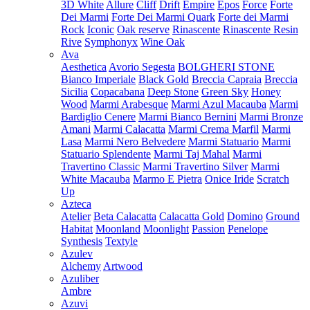
3D White
Allure
Cliff
Drift
Empire
Epos
Force
Forte
Dei Marmi
Forte Dei Marmi Quark
Forte dei Marmi
Rock
Iconic
Oak reserve
Rinascente
Rinascente Resin
Rive
Symphonyx
Wine Oak
Ava
Aesthetica
Avorio Segesta
BOLGHERI STONE
Bianco Imperiale
Black Gold
Breccia Capraia
Breccia
Sicilia
Copacabana
Deep Stone
Green Sky
Honey
Wood
Marmi Arabesque
Marmi Azul Macauba
Marmi
Bardiglio Cenere
Marmi Bianco Bernini
Marmi Bronze
Amani
Marmi Calacatta
Marmi Crema Marfil
Marmi
Lasa
Marmi Nero Belvedere
Marmi Statuario
Marmi
Statuario Splendente
Marmi Taj Mahal
Marmi
Travertino Classic
Marmi Travertino Silver
Marmi
White Macauba
Marmo E Pietra
Onice Iride
Scratch
Up
Azteca
Atelier
Beta Calacatta
Calacatta Gold
Domino
Ground
Habitat
Moonland
Moonlight
Passion
Penelope
Synthesis
Textyle
Azulev
Alchemy
Artwood
Azuliber
Ambre
Azuvi