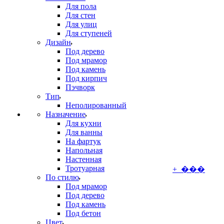
Для пола
Для стен
Для улиц
Для ступеней
Дизайн
Под дерево
Под мрамор
Под камень
Под кирпич
Пэчворк
Тип
Неполированный
Назначение
Для кухни
Для ванны
На фартук
Напольная
Настенная
Тротуарная
+ ���
По стилю
Под мрамор
Под дерево
Под камень
Под бетон
Цвет