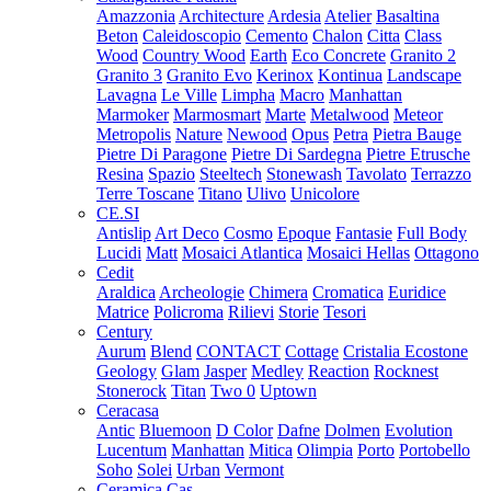
Amazzonia
Architecture
Ardesia
Atelier
Basaltina
Beton
Caleidoscopio
Cemento
Chalon
Citta
Class
Wood
Country Wood
Earth
Eco Concrete
Granito 2
Granito 3
Granito Evo
Kerinox
Kontinua
Landscape
Lavagna
Le Ville
Limpha
Macro
Manhattan
Marmoker
Marmosmart
Marte
Metalwood
Meteor
Metropolis
Nature
Newood
Opus
Petra
Pietra Bauge
Pietre Di Paragone
Pietre Di Sardegna
Pietre Etrusche
Resina
Spazio
Steeltech
Stonewash
Tavolato
Terrazzo
Terre Toscane
Titano
Ulivo
Unicolore
CE.SI
Antislip
Art Deco
Cosmo
Epoque
Fantasie
Full Body
Lucidi
Matt
Mosaici Atlantica
Mosaici Hellas
Ottagono
Cedit
Araldica
Archeologie
Chimera
Cromatica
Euridice
Matrice
Policroma
Rilievi
Storie
Tesori
Century
Aurum
Blend
CONTACT
Cottage
Cristalia
Ecostone
Geology
Glam
Jasper
Medley
Reaction
Rocknest
Stonerock
Titan
Two 0
Uptown
Ceracasa
Antic
Bluemoon
D Color
Dafne
Dolmen
Evolution
Lucentum
Manhattan
Mitica
Olimpia
Porto
Portobello
Soho
Solei
Urban
Vermont
Ceramica Cas