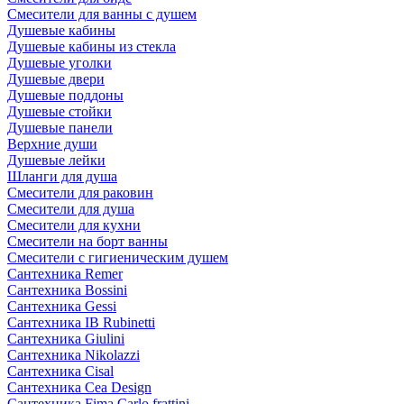
Смесители для ванны с душем
Душевые кабины
Душевые кабины из стекла
Душевые уголки
Душевые двери
Душевые поддоны
Душевые стойки
Душевые панели
Верхние души
Душевые лейки
Шланги для душа
Смесители для раковин
Смесители для душа
Смесители для кухни
Смесители на борт ванны
Смесители с гигиеническим душем
Сантехника Remer
Сантехника Bossini
Сантехника Gessi
Сантехника IB Rubinetti
Сантехника Giulini
Сантехника Nikolazzi
Сантехника Cisal
Сантехника Cea Design
Сантехника Fima Carlo frattini