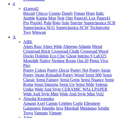
4
41zero42
Biscuit
Chicco
Cosmo
Dandy
Futura
Hops
Italic
Jumble
Kappa
Mou
Nok
Otto
Paper41 Lux
Paper41
Pro
Pixel41
Pulp
Rigo
Solo
Spectre
Superclassica SCB
Superclassica SCG
Superclassica SCW
Technicolor
Two
Wigwag
A
ABK
Alpes Raw
Alpes Wide
Alterego
Atlantis
Blend
Crossroad Brick
Crossroad Chalk
Crossroad Wood
Docks
Dolphin
Eco Chic
Ghost
Interno 9
Lab325
Monolith
Native
Nesting Room
Out.20
Pietra Viva
Play
Poetry Colors
Poetry Decor
Poetry Net
Poetry Stone
Poetry Stone Reloaded
Poetry Wood
Sensi 900
Sensi
Classic
Sensi Fantasy
Sensi Gems
Sensi Nuance
Sensi
Roma
Sensi Signoria
Sensi Up
Sensi Wide
Soleras
Unika
Wide And Style CERAMIC WALLPAPER
Wide And Style Mini
Wide And Style Mini Vol2
Absolut Keramika
Amund
Axel
Caristo
Celebes
Corfu
Ellesmere
Galapagos
Islandia
Java
Marshall
Mindanao
Sajalin
Troya
Vannatu
Vintage
Adex