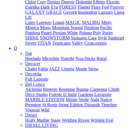
Chloe
Cray
Deniza
Denver
Dolomiti
Effetto
Ekzotic
Estetika Dark
Eva
FOREST
Flamel
Flora
Foil
Forever
GALAXY
GRACE
Gevorg
Inspiration
Lazzaro
Liana
Lili
Lines
Lorenzo
Lotani
MAGIC
MALIBU
Misty
Monica
Mono
Mountain
Naomi
Neutron
Pacific
Pandora
Pastel
Persian White
Poluna
Poly
Purity
SHINE
SNOWSTORM
Statuario Cara
Style
Sunheart
Sweet
TITAN
Tropicano
Valley
Соль-перец
D
Dar
Biselado
Microline
Nairobi
Noa-Sticks
Rural
Decocer
Chalet
Fabia
JAZZ
Liguria
Monte
Siena
Decovita
Full Lappato
Del Conca
Alchimia
Bioterre
Boutique
Burma
Carpegna
Climb
Deco Studio
Foreste D Italia
Gardena
Lavaredo
MARBLE EDITION
Monte Verde
Nabi
Native
Premiere
St Regis
Stone Edition Dinamik
Timeline
Vignoni
Wild
Diesel
Hoily Marble
Stage
Welding Rivest
Wrinkle Foil
DIESEL LIVING