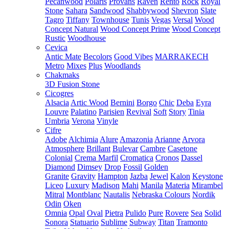
Pecanwood
Polaris
Provans
Raven
Rento
Rock
Royal
Stone
Sahara
Sandwood
Shabbywood
Shevron
Slate
Tagro
Tiffany
Townhouse
Tunis
Vegas
Versal
Wood
Concept Natural
Wood Concept Prime
Wood Concept
Rustic
Woodhouse
Cevica
Antic Mate
Becolors
Good Vibes
MARRAKECH
Metro
Mixes
Plus
Woodlands
Chakmaks
3D Fusion Stone
Cicogres
Alsacia
Artic Wood
Bernini
Borgo
Chic
Deba
Eyra
Louvre
Palatino
Parisien
Revival
Soft
Story
Tinia
Umbria
Verona
Vinyle
Cifre
Adobe
Alchimia
Alure
Amazonia
Arianne
Arvora
Atmosphere
Brillant
Bulevar
Cambre
Casetone
Colonial
Crema Marfil
Cromatica
Cronos
Dassel
Diamond
Dimsey
Drop
Fossil
Golden
Granite
Gravity
Hampton
Jazba
Jewel
Kalon
Keystone
Liceo
Luxury
Madison
Mahi
Manila
Materia
Mirambel
Mitral
Montblanc
Nautalis
Nebraska Colours
Nordik
Odin
Oken
Omnia
Opal
Oval
Pietra
Pulido
Pure
Rovere
Sea
Solid
Sonora
Statuario
Sublime
Subway
Titan
Tramonto