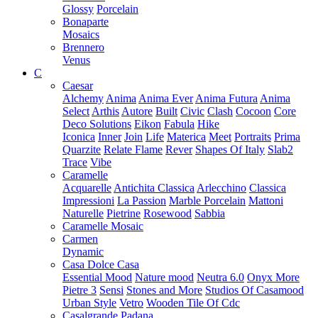
Glossy
Porcelain
Bonaparte
Mosaics
Brennero
Venus
C
Caesar
Alchemy
Anima
Anima Ever
Anima Futura
Anima
Select
Arthis
Autore
Built
Civic
Clash
Cocoon
Core
Deco Solutions
Eikon
Fabula
Hike
Iconica
Inner
Join
Life
Materica
Meet
Portraits
Prima
Quarzite
Relate Flame
Rever
Shapes Of Italy
Slab2
Trace
Vibe
Caramelle
Acquarelle
Antichita Classica
Arlecchino
Classica
Impressioni
La Passion
Marble Porcelain
Mattoni
Naturelle
Pietrine
Rosewood
Sabbia
Caramelle Mosaic
Carmen
Dynamic
Casa Dolce Casa
Essential Mood
Nature mood
Neutra 6.0
Onyx More
Pietre 3
Sensi
Stones and More
Studios Of Casamood
Urban Style
Vetro
Wooden Tile Of Cdc
Casalgrande Padana