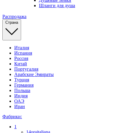
Душевые лейки
Шланги для душа
Распродажа
Страна
Италия
Испания
Россия
Китай
Португалия
Арабские Эмираты
Турция
Германия
Польша
Индия
ОАЭ
Иран
Фабрики:
1
14oraitaliana