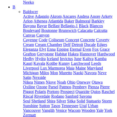
Neeko
B
Baldocer
Active
Adaggio
Akrom
Ancares
Andrea
Anore
Arkety
Arlon
Athenea
Atlantida
Baker
Balmoral
Barkley
Bayona
Bayur
Belfast
Bellagio-1
Black
Blancos
Boulevard
Boutonne
Brunswich
Calacatta
Calcutta
Canvas
Canyon
Cayenne
Code
Coliseum
Concept
Concrete
Coverty
Cream
Cream Chamber
Delf
Detroit
Ducale
Edges
Eleganza
Elyt
Enna
Epping
Eternal
Even
Fox
Grace
Grafton
Greystone
Habitat
Hakea
Hannover
Hardwood
Hedby
Hydra
Iceland
Invictus
June
Kaliva
Kamba
Kauri
Kavala
Kotibe
Kunny
Larchwood
Leeds
Liverpool
Lux Marmorea
Maia
Maine
Maryland
Michigan
Milos
Mon
Muretto
Naoki
Navora
Neve
Satin
Nexside
Nikea
Nimes
Niove
Noah
Ohio
Oneway
Otawa
Oxiline
Ozone
Parsel
Patmos
Pembrey
Pienza
Pierre
Piggot
Polaris
Portoro
Prospect
Quarzite
Quios
Raschel
Riscal
Riverdale
Rodano
Sanford
Savona
Seul
Shetland
Shira
Silver
Sitka
Solid
Statuario
Storm
Sunshine
Sutton
Tasos
Tennessee
Ural
Urban
Vancouver
Vanglih
Venice
Wacom
Wooden
Yale
York
Zermatt