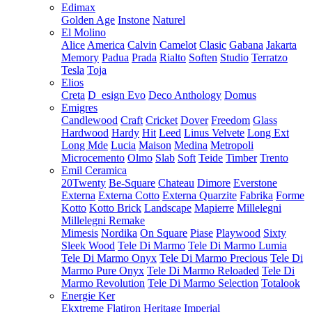
Edimax
Golden Age
Instone
Naturel
El Molino
Alice
America
Calvin
Camelot
Clasic
Gabana
Jakarta
Memory
Padua
Prada
Rialto
Soften
Studio
Terratzo
Tesla
Toja
Elios
Creta
D_esign Evo
Deco Anthology
Domus
Emigres
Candlewood
Craft
Cricket
Dover
Freedom
Glass
Hardwood
Hardy
Hit
Leed
Linus Velvete
Long Ext
Long Mde
Lucia
Maison
Medina
Metropoli
Microcemento
Olmo
Slab
Soft
Teide
Timber
Trento
Emil Ceramica
20Twenty
Be-Square
Chateau
Dimore
Everstone
Externa
Externa Cotto
Externa Quarzite
Fabrika
Forme
Kotto
Kotto Brick
Landscape
Mapierre
Millelegni
Millelegni Remake
Mimesis
Nordika
On Square
Piase
Playwood
Sixty
Sleek Wood
Tele Di Marmo
Tele Di Marmo Lumia
Tele Di Marmo Onyx
Tele Di Marmo Precious
Tele Di
Marmo Pure Onyx
Tele Di Marmo Reloaded
Tele Di
Marmo Revolution
Tele Di Marmo Selection
Totalook
Energie Ker
Ekxtreme
Flatiron
Heritage
Imperial