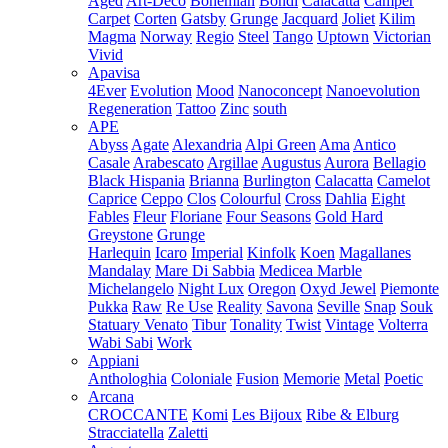
Aged
Art-Deco
Bohemian
Bondi
Calacatta
Camper
Carpet
Corten
Gatsby
Grunge
Jacquard
Joliet
Kilim
Magma
Norway
Regio
Steel
Tango
Uptown
Victorian
Vivid
Apavisa
4Ever
Evolution
Mood
Nanoconcept
Nanoevolution
Regeneration
Tattoo
Zinc
south
APE
Abyss
Agate
Alexandria
Alpi Green
Ama
Antico
Casale
Arabescato
Argillae
Augustus
Aurora
Bellagio
Black Hispania
Brianna
Burlington
Calacatta
Camelot
Caprice
Ceppo
Clos
Colourful
Cross
Dahlia
Eight
Fables
Fleur
Floriane
Four Seasons
Gold Hard
Greystone
Grunge
Harlequin
Icaro
Imperial
Kinfolk
Koen
Magallanes
Mandalay
Mare Di Sabbia
Medicea Marble
Michelangelo
Night Lux
Oregon
Oxyd Jewel
Piemonte
Pukka
Raw
Re Use
Reality
Savona
Seville
Snap
Souk
Statuary Venato
Tibur
Tonality
Twist
Vintage
Volterra
Wabi Sabi
Work
Appiani
Anthologhia
Coloniale
Fusion
Memorie
Metal
Poetic
Arcana
CROCCANTE
Komi
Les Bijoux
Ribe & Elburg
Stracciatella
Zaletti