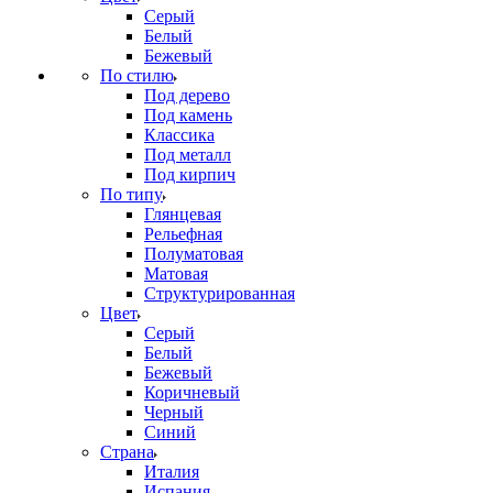
Серый
Белый
Бежевый
По стилю
Под дерево
Под камень
Классика
Под металл
Под кирпич
По типу
Глянцевая
Рельефная
Полуматовая
Матовая
Структурированная
Цвет
Серый
Белый
Бежевый
Коричневый
Черный
Синий
Страна
Италия
Испания