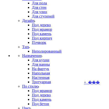
Для пола
Для стен
Для улиц
Для ступеней
Дизайн
Под дерево
Под мрамор
Под камень
Под кирпич
Пэчворк
Тип
Неполированный
Назначение
Для кухни
Для ванны
На фартук
Напольная
Настенная
Тротуарная
+ ���
По стилю
Под мрамор
Под дерево
Под камень
Под бетон
Цвет