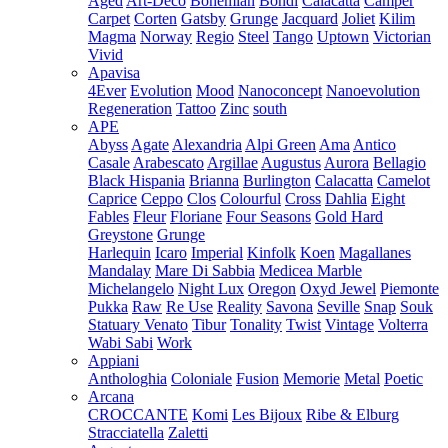
Aged
Art-Deco
Bohemian
Bondi
Calacatta
Camper
Carpet
Corten
Gatsby
Grunge
Jacquard
Joliet
Kilim
Magma
Norway
Regio
Steel
Tango
Uptown
Victorian
Vivid
Apavisa
4Ever
Evolution
Mood
Nanoconcept
Nanoevolution
Regeneration
Tattoo
Zinc
south
APE
Abyss
Agate
Alexandria
Alpi Green
Ama
Antico
Casale
Arabescato
Argillae
Augustus
Aurora
Bellagio
Black Hispania
Brianna
Burlington
Calacatta
Camelot
Caprice
Ceppo
Clos
Colourful
Cross
Dahlia
Eight
Fables
Fleur
Floriane
Four Seasons
Gold Hard
Greystone
Grunge
Harlequin
Icaro
Imperial
Kinfolk
Koen
Magallanes
Mandalay
Mare Di Sabbia
Medicea Marble
Michelangelo
Night Lux
Oregon
Oxyd Jewel
Piemonte
Pukka
Raw
Re Use
Reality
Savona
Seville
Snap
Souk
Statuary Venato
Tibur
Tonality
Twist
Vintage
Volterra
Wabi Sabi
Work
Appiani
Anthologhia
Coloniale
Fusion
Memorie
Metal
Poetic
Arcana
CROCCANTE
Komi
Les Bijoux
Ribe & Elburg
Stracciatella
Zaletti