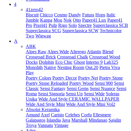
4
41zero42
Biscuit
Chicco
Cosmo
Dandy
Futura
Hops
Italic
Jumble
Kappa
Mou
Nok
Otto
Paper41 Lux
Paper41
Pro
Pixel41
Pulp
Rigo
Solo
Spectre
Superclassica SCB
Superclassica SCG
Superclassica SCW
Technicolor
Two
Wigwag
A
ABK
Alpes Raw
Alpes Wide
Alterego
Atlantis
Blend
Crossroad Brick
Crossroad Chalk
Crossroad Wood
Docks
Dolphin
Eco Chic
Ghost
Interno 9
Lab325
Monolith
Native
Nesting Room
Out.20
Pietra Viva
Play
Poetry Colors
Poetry Decor
Poetry Net
Poetry Stone
Poetry Stone Reloaded
Poetry Wood
Sensi 900
Sensi
Classic
Sensi Fantasy
Sensi Gems
Sensi Nuance
Sensi
Roma
Sensi Signoria
Sensi Up
Sensi Wide
Soleras
Unika
Wide And Style CERAMIC WALLPAPER
Wide And Style Mini
Wide And Style Mini Vol2
Absolut Keramika
Amund
Axel
Caristo
Celebes
Corfu
Ellesmere
Galapagos
Islandia
Java
Marshall
Mindanao
Sajalin
Troya
Vannatu
Vintage
Adex