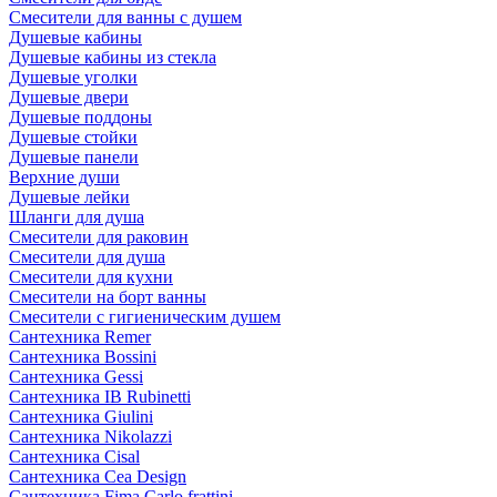
Смесители для ванны с душем
Душевые кабины
Душевые кабины из стекла
Душевые уголки
Душевые двери
Душевые поддоны
Душевые стойки
Душевые панели
Верхние души
Душевые лейки
Шланги для душа
Смесители для раковин
Смесители для душа
Смесители для кухни
Смесители на борт ванны
Смесители с гигиеническим душем
Сантехника Remer
Сантехника Bossini
Сантехника Gessi
Сантехника IB Rubinetti
Сантехника Giulini
Сантехника Nikolazzi
Сантехника Cisal
Сантехника Cea Design
Сантехника Fima Carlo frattini