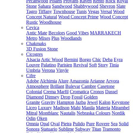
Pecanwood
Polaris
Provans
Raven
Rento
Rock
Royal
Stone
Sahara
Sandwood
Shabbywood
Shevron
Slate
Tagro
Tiffany
Townhouse
Tunis
Vegas
Versal
Wood
Concept Natural
Wood Concept Prime
Wood Concept
Rustic
Woodhouse
Cevica
Antic Mate
Becolors
Good Vibes
MARRAKECH
Metro
Mixes
Plus
Woodlands
Chakmaks
3D Fusion Stone
Cicogres
Alsacia
Artic Wood
Bernini
Borgo
Chic
Deba
Eyra
Louvre
Palatino
Parisien
Revival
Soft
Story
Tinia
Umbria
Verona
Vinyle
Cifre
Adobe
Alchimia
Alure
Amazonia
Arianne
Arvora
Atmosphere
Brillant
Bulevar
Cambre
Casetone
Colonial
Crema Marfil
Cromatica
Cronos
Dassel
Diamond
Dimsey
Drop
Fossil
Golden
Granite
Gravity
Hampton
Jazba
Jewel
Kalon
Keystone
Liceo
Luxury
Madison
Mahi
Manila
Materia
Mirambel
Mitral
Montblanc
Nautalis
Nebraska Colours
Nordik
Odin
Oken
Omnia
Opal
Oval
Pietra
Pulido
Pure
Rovere
Sea
Solid
Sonora
Statuario
Sublime
Subway
Titan
Tramonto