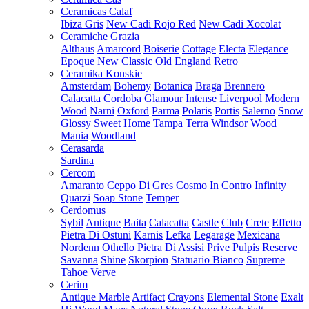
Ceramicas Calaf
Ibiza Gris
New Cadi Rojo Red
New Cadi Xocolat
Ceramiche Grazia
Althaus
Amarcord
Boiserie
Cottage
Electa
Elegance
Epoque
New Classic
Old England
Retro
Ceramika Konskie
Amsterdam
Bohemy
Botanica
Braga
Brennero
Calacatta
Cordoba
Glamour
Intense
Liverpool
Modern
Wood
Narni
Oxford
Parma
Polaris
Portis
Salerno
Snow
Glossy
Sweet Home
Tampa
Terra
Windsor
Wood
Mania
Woodland
Cerasarda
Sardina
Cercom
Amaranto
Ceppo Di Gres
Cosmo
In Contro
Infinity
Quarzi
Soap Stone
Temper
Cerdomus
Sybil
Antique
Baita
Calacatta
Castle
Club
Crete
Effetto
Pietra Di Ostuni
Karnis
Lefka
Legarage
Mexicana
Nordenn
Othello
Pietra Di Assisi
Prive
Pulpis
Reserve
Savanna
Shine
Skorpion
Statuario Bianco
Supreme
Tahoe
Verve
Cerim
Antique Marble
Artifact
Crayons
Elemental Stone
Exalt