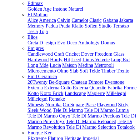
Edimax
Golden Age
Instone
Naturel
El Molino
Alice
America
Calvin
Camelot
Clasic
Gabana
Jakarta
Memory
Padua
Prada
Rialto
Soften
Studio
Terratzo
Tesla
Toja
Elios
Creta
D_esign Evo
Deco Anthology
Domus
Emigres
Candlewood
Craft
Cricket
Dover
Freedom
Glass
Hardwood
Hardy
Hit
Leed
Linus Velvete
Long Ext
Long Mde
Lucia
Maison
Medina
Metropoli
Microcemento
Olmo
Slab
Soft
Teide
Timber
Trento
Emil Ceramica
20Twenty
Be-Square
Chateau
Dimore
Everstone
Externa
Externa Cotto
Externa Quarzite
Fabrika
Forme
Kotto
Kotto Brick
Landscape
Mapierre
Millelegni
Millelegni Remake
Mimesis
Nordika
On Square
Piase
Playwood
Sixty
Sleek Wood
Tele Di Marmo
Tele Di Marmo Lumia
Tele Di Marmo Onyx
Tele Di Marmo Precious
Tele Di
Marmo Pure Onyx
Tele Di Marmo Reloaded
Tele Di
Marmo Revolution
Tele Di Marmo Selection
Totalook
Energie Ker
Ekxtreme
Flatiron
Heritage
Imperial