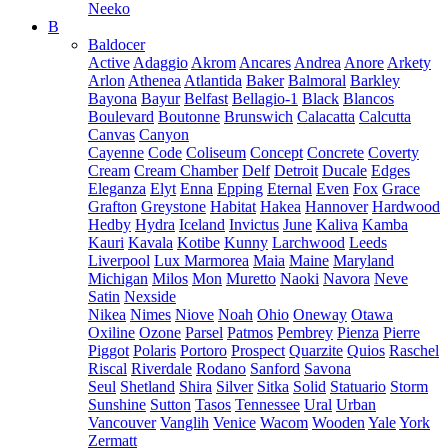
Neeko
B
Baldocer
Active
Adaggio
Akrom
Ancares
Andrea
Anore
Arkety
Arlon
Athenea
Atlantida
Baker
Balmoral
Barkley
Bayona
Bayur
Belfast
Bellagio-1
Black
Blancos
Boulevard
Boutonne
Brunswich
Calacatta
Calcutta
Canvas
Canyon
Cayenne
Code
Coliseum
Concept
Concrete
Coverty
Cream
Cream Chamber
Delf
Detroit
Ducale
Edges
Eleganza
Elyt
Enna
Epping
Eternal
Even
Fox
Grace
Grafton
Greystone
Habitat
Hakea
Hannover
Hardwood
Hedby
Hydra
Iceland
Invictus
June
Kaliva
Kamba
Kauri
Kavala
Kotibe
Kunny
Larchwood
Leeds
Liverpool
Lux Marmorea
Maia
Maine
Maryland
Michigan
Milos
Mon
Muretto
Naoki
Navora
Neve
Satin
Nexside
Nikea
Nimes
Niove
Noah
Ohio
Oneway
Otawa
Oxiline
Ozone
Parsel
Patmos
Pembrey
Pienza
Pierre
Piggot
Polaris
Portoro
Prospect
Quarzite
Quios
Raschel
Riscal
Riverdale
Rodano
Sanford
Savona
Seul
Shetland
Shira
Silver
Sitka
Solid
Statuario
Storm
Sunshine
Sutton
Tasos
Tennessee
Ural
Urban
Vancouver
Vanglih
Venice
Wacom
Wooden
Yale
York
Zermatt