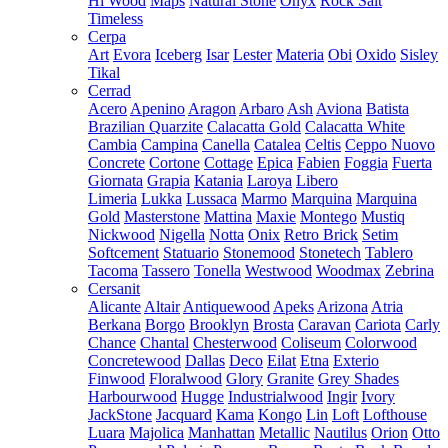
Hi Wood
Maps
Natural Stone
Onyx
Rock Salt
Timeless
Cerpa
Art
Evora
Iceberg
Isar
Lester
Materia
Obi
Oxido
Sisley
Tikal
Cerrad
Acero
Apenino
Aragon
Arbaro
Ash
Aviona
Batista
Brazilian Quarzite
Calacatta Gold
Calacatta White
Cambia
Campina
Canella
Catalea
Celtis
Ceppo Nuovo
Concrete
Cortone
Cottage
Epica
Fabien
Foggia
Fuerta
Giornata
Grapia
Katania
Laroya
Libero
Limeria
Lukka
Lussaca
Marmo
Marquina
Marquina
Gold
Masterstone
Mattina
Maxie
Montego
Mustiq
Nickwood
Nigella
Notta
Onix
Retro Brick
Setim
Softcement
Statuario
Stonemood
Stonetech
Tablero
Tacoma
Tassero
Tonella
Westwood
Woodmax
Zebrina
Cersanit
Alicante
Altair
Antiquewood
Apeks
Arizona
Atria
Berkana
Borgo
Brooklyn
Brosta
Caravan
Cariota
Carly
Chance
Chantal
Chesterwood
Coliseum
Colorwood
Concretewood
Dallas
Deco
Eilat
Etna
Exterio
Finwood
Floralwood
Glory
Granite
Grey Shades
Harbourwood
Hugge
Industrialwood
Ingir
Ivory
JackStone
Jacquard
Kama
Kongo
Lin
Loft
Lofthouse
Luara
Majolica
Manhattan
Metallic
Nautilus
Orion
Otto