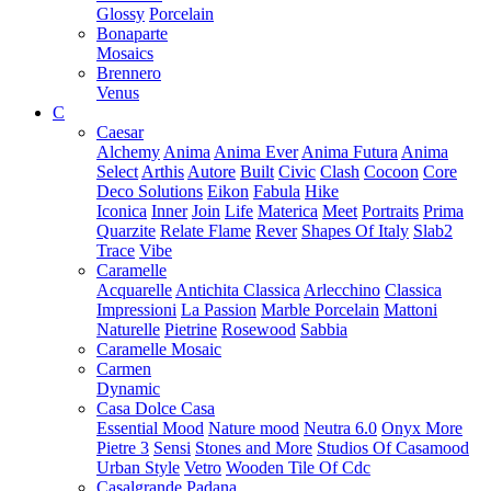
Glossy
Porcelain
Bonaparte
Mosaics
Brennero
Venus
C
Caesar
Alchemy
Anima
Anima Ever
Anima Futura
Anima
Select
Arthis
Autore
Built
Civic
Clash
Cocoon
Core
Deco Solutions
Eikon
Fabula
Hike
Iconica
Inner
Join
Life
Materica
Meet
Portraits
Prima
Quarzite
Relate Flame
Rever
Shapes Of Italy
Slab2
Trace
Vibe
Caramelle
Acquarelle
Antichita Classica
Arlecchino
Classica
Impressioni
La Passion
Marble Porcelain
Mattoni
Naturelle
Pietrine
Rosewood
Sabbia
Caramelle Mosaic
Carmen
Dynamic
Casa Dolce Casa
Essential Mood
Nature mood
Neutra 6.0
Onyx More
Pietre 3
Sensi
Stones and More
Studios Of Casamood
Urban Style
Vetro
Wooden Tile Of Cdc
Casalgrande Padana