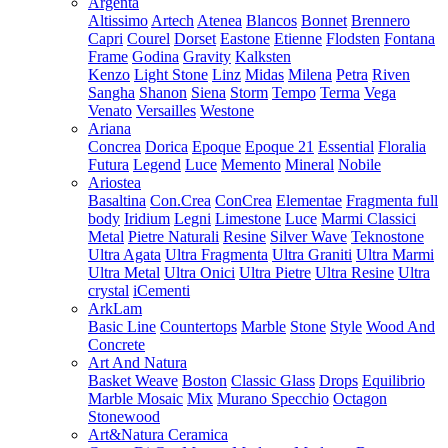
Argenta
Altissimo
Artech
Atenea
Blancos
Bonnet
Brennero
Capri
Courel
Dorset
Eastone
Etienne
Flodsten
Fontana
Frame
Godina
Gravity
Kalksten
Kenzo
Light Stone
Linz
Midas
Milena
Petra
Riven
Sangha
Shanon
Siena
Storm
Tempo
Terma
Vega
Venato
Versailles
Westone
Ariana
Concrea
Dorica
Epoque
Epoque 21
Essential
Floralia
Futura
Legend
Luce
Memento
Mineral
Nobile
Ariostea
Basaltina
Con.Crea
ConCrea
Elementae
Fragmenta full
body
Iridium
Legni
Limestone
Luce
Marmi Classici
Metal
Pietre Naturali
Resine
Silver Wave
Teknostone
Ultra Agata
Ultra Fragmenta
Ultra Graniti
Ultra Marmi
Ultra Metal
Ultra Onici
Ultra Pietre
Ultra Resine
Ultra
crystal
iCementi
ArkLam
Basic Line
Countertops
Marble
Stone
Style
Wood And
Concrete
Art And Natura
Basket Weave
Boston
Classic Glass
Drops
Equilibrio
Marble Mosaic
Mix
Murano Specchio
Octagon
Stonewood
Art&Natura Ceramica