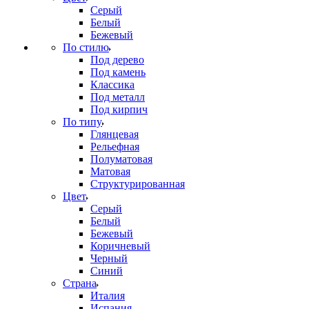
Серый
Белый
Бежевый
По стилю
Под дерево
Под камень
Классика
Под металл
Под кирпич
По типу
Глянцевая
Рельефная
Полуматовая
Матовая
Структурированная
Цвет
Серый
Белый
Бежевый
Коричневый
Черный
Синий
Страна
Италия
Испания