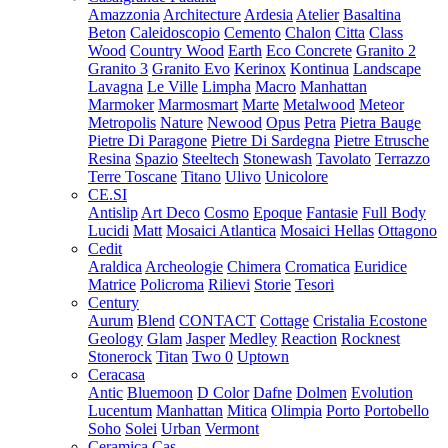
Amazzonia
Architecture
Ardesia
Atelier
Basaltina
Beton
Caleidoscopio
Cemento
Chalon
Citta
Class
Wood
Country Wood
Earth
Eco Concrete
Granito 2
Granito 3
Granito Evo
Kerinox
Kontinua
Landscape
Lavagna
Le Ville
Limpha
Macro
Manhattan
Marmoker
Marmosmart
Marte
Metalwood
Meteor
Metropolis
Nature
Newood
Opus
Petra
Pietra Bauge
Pietre Di Paragone
Pietre Di Sardegna
Pietre Etrusche
Resina
Spazio
Steeltech
Stonewash
Tavolato
Terrazzo
Terre Toscane
Titano
Ulivo
Unicolore
CE.SI
Antislip
Art Deco
Cosmo
Epoque
Fantasie
Full Body
Lucidi
Matt
Mosaici Atlantica
Mosaici Hellas
Ottagono
Cedit
Araldica
Archeologie
Chimera
Cromatica
Euridice
Matrice
Policroma
Rilievi
Storie
Tesori
Century
Aurum
Blend
CONTACT
Cottage
Cristalia
Ecostone
Geology
Glam
Jasper
Medley
Reaction
Rocknest
Stonerock
Titan
Two 0
Uptown
Ceracasa
Antic
Bluemoon
D Color
Dafne
Dolmen
Evolution
Lucentum
Manhattan
Mitica
Olimpia
Porto
Portobello
Soho
Solei
Urban
Vermont
Ceramica Cas