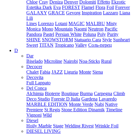
Chloe
Cray
Deniza
Denver
Dolomiti
Effetto
Ekzotic
Estetika Dark
Eva
FOREST
Flamel
Flora
Foil
Forever
GALAXY
GRACE
Gevorg
Inspiration
Lazzaro
Liana
Lili
Lines
Lorenzo
Lotani
MAGIC
MALIBU
Misty
Monica
Mono
Mountain
Naomi
Neutron
Pacific
Pandora
Pastel
Persian White
Poluna
Poly
Purity
SHINE
SNOWSTORM
Statuario Cara
Style
Sunheart
Sweet
TITAN
Tropicano
Valley
Соль-перец
D
Dar
Biselado
Microline
Nairobi
Noa-Sticks
Rural
Decocer
Chalet
Fabia
JAZZ
Liguria
Monte
Siena
Decovita
Full Lappato
Del Conca
Alchimia
Bioterre
Boutique
Burma
Carpegna
Climb
Deco Studio
Foreste D Italia
Gardena
Lavaredo
MARBLE EDITION
Monte Verde
Nabi
Native
Premiere
St Regis
Stone Edition Dinamik
Timeline
Vignoni
Wild
Diesel
Hoily Marble
Stage
Welding Rivest
Wrinkle Foil
DIESEL LIVING