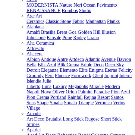
MODERNISTA
Nature
Neri
Ocean
Pavimento
RENAISSANCE
Rombos
Studio
Age Art
Ceramics
Classic Stone
Fabric
Manhattan
Planks
Alaplana
Amalfi
Brasilia
Brera
Goa
Golden Hill
Illusion
Johnstone
Kinsale
Pune
Ripley
Urano
Alta Ceramica
Affreschi
Altacera
Albion
Antique
Antre
Artdeco
Atlantic
Avenue
Bayron
Bella
Blik Azul
Blik Crema
Briole
Deco
Deco Sky
Detroit
Eleganza
Elemento
Elite
Enigma
Eterna
Felicity
Groundy
Fern
Fluence
Formwork
Glent
Imprint
Interni
Islandia
Julia
Liberto
Lima
Luxury
Megapolis
Miracle
Modern
Napoli
Nova
Oliver
Orion
Palmira
Paradise
Pion Azul
Pion Crema
Portland
Rainfall
Rejina
Resort
Santos
Sens
Shape
Smalta
Sonata
Triangle
Veronica
Vertus
Village
Amadis
Art Deco
Brutalist
Long Stick
Rugose
Short Stick
Stripes
Aparici