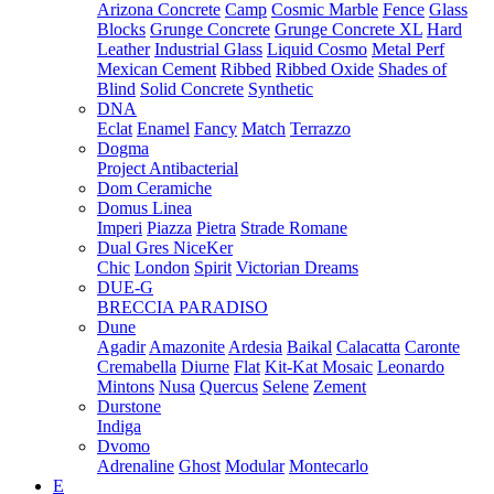
Arizona Concrete
Camp
Cosmic Marble
Fence
Glass
Blocks
Grunge Concrete
Grunge Concrete XL
Hard
Leather
Industrial Glass
Liquid Cosmo
Metal Perf
Mexican Cement
Ribbed
Ribbed Oxide
Shades of
Blind
Solid Concrete
Synthetic
DNA
Eclat
Enamel
Fancy
Match
Terrazzo
Dogma
Project Antibacterial
Dom Ceramiche
Domus Linea
Imperi
Piazza
Pietra
Strade Romane
Dual Gres NiceKer
Chic
London
Spirit
Victorian Dreams
DUE-G
BRECCIA PARADISO
Dune
Agadir
Amazonite
Ardesia
Baikal
Calacatta
Caronte
Cremabella
Diurne
Flat
Kit-Kat Mosaic
Leonardo
Mintons
Nusa
Quercus
Selene
Zement
Durstone
Indiga
Dvomo
Adrenaline
Ghost
Modular
Montecarlo
E