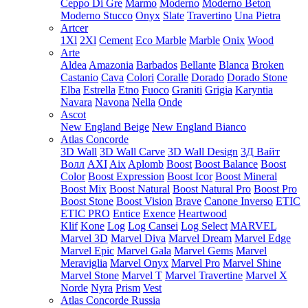
Ceppo Di Gre
Marmo
Moderno
Moderno Beton
Moderno Stucco
Onyx
Slate
Travertino
Una Pietra
Artcer
1Xl
2Xl
Cement
Eco Marble
Marble
Onix
Wood
Arte
Aldea
Amazonia
Barbados
Bellante
Blanca
Broken
Castanio
Cava
Colori
Coralle
Dorado
Dorado Stone
Elba
Estrella
Etno
Fuoco
Graniti
Grigia
Karyntia
Navara
Navona
Nella
Onde
Ascot
New England Beige
New England Bianco
Atlas Concorde
3D Wall
3D Wall Carve
3D Wall Design
3Д Вайт
Волл
AXI
Aix
Aplomb
Boost
Boost Balance
Boost
Color
Boost Expression
Boost Icor
Boost Mineral
Boost Mix
Boost Natural
Boost Natural Pro
Boost Pro
Boost Stone
Boost Vision
Brave
Canone Inverso
ETIC
ETIC PRO
Entice
Exence
Heartwood
Klif
Kone
Log
Log Cansei
Log Select
MARVEL
Marvel 3D
Marvel Diva
Marvel Dream
Marvel Edge
Marvel Epic
Marvel Gala
Marvel Gems
Marvel
Meraviglia
Marvel Onyx
Marvel Pro
Marvel Shine
Marvel Stone
Marvel T
Marvel Travertine
Marvel X
Norde
Nyra
Prism
Vest
Atlas Concorde Russia