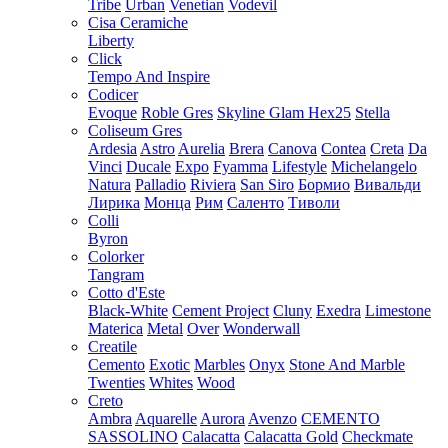
Tribe
Urban
Venetian
Vodevil
Cisa Ceramiche
Liberty
Click
Tempo And Inspire
Codicer
Evoque
Roble Gres
Skyline Glam Hex25
Stella
Coliseum Gres
Ardesia
Astro
Aurelia
Brera
Canova
Contea
Creta
Da
Vinci
Ducale
Expo
Fyamma
Lifestyle
Michelangelo
Natura
Palladio
Riviera
San Siro
Бормио
Вивальди
Лирика
Монца
Рим
Саленто
Тиволи
Colli
Byron
Colorker
Tangram
Cotto d'Este
Black-White
Cement Project
Cluny
Exedra
Limestone
Materica
Metal
Over
Wonderwall
Creatile
Cemento
Exotic
Marbles
Onyx
Stone And Marble
Twenties
Whites
Wood
Creto
Ambra
Aquarelle
Aurora
Avenzo
CEMENTO
SASSOLINO
Calacatta
Calacatta Gold
Checkmate