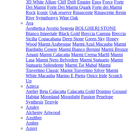
3D White
Allure
Cliff
Drift
Empire
Epos
Force
Forte
Dei Marmi
Forte Dei Marmi Quark
Forte dei Marmi
Rock
Iconic
Oak reserve
Rinascente
Rinascente Resin
Rive
Symphonyx
Wine Oak
Ava
Aesthetica
Avorio Segesta
BOLGHERI STONE
Bianco Imperiale
Black Gold
Breccia Capraia
Breccia
Sicilia
Copacabana
Deep Stone
Green Sky
Honey
Wood
Marmi Arabesque
Marmi Azul Macauba
Marmi
Bardiglio Cenere
Marmi Bianco Bernini
Marmi Bronze
Amani
Marmi Calacatta
Marmi Crema Marfil
Marmi
Lasa
Marmi Nero Belvedere
Marmi Statuario
Marmi
Statuario Splendente
Marmi Taj Mahal
Marmi
Travertino Classic
Marmi Travertino Silver
Marmi
White Macauba
Marmo E Pietra
Onice Iride
Scratch
Up
Azteca
Atelier
Beta Calacatta
Calacatta Gold
Domino
Ground
Habitat
Moonland
Moonlight
Passion
Penelope
Synthesis
Textyle
Azulev
Alchemy
Artwood
Azuliber
Ambre
Azuvi