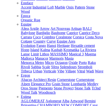
Ennface
Accent
Industrial
Loft
Marble
Onix
Pattern
Stone
Wood
Epoca
Organic Rug
Equipe
Altea
Argile
Arrow
Art Nouveau
Artisan
BALI
Babylone
Bardiglio
Bauhome
Caprice
Caprice Deco
Carrara
Coco
Coimbra
Coralstone
Corsica
Costa Nova
Cottage
Country
Curve
Equipe Ares
Evolution
Fango
Hanoi
Heritage
Hexatile cement
Hopp
Island
Kalma
Kasbah
Kromatika
La Riviera
Lanse
Limit
Lithos
MASSIMO
Magical 3
Magma
Mallorca
Manacor
Marmoris
Masia
Menorca
Metro
Micro
Octagon
Oxide
Porto
Raku
Rivoli
Sabbia
Scale
Sfera
Splendours
Stromboli
Tribeca
Urban
Verticale
Vibe
Village
Vitral
Wadi
Wave
Ergon
Abacus
Architect Resin
Cornerstone
Cornerstone
Alpen
Elegance Pro
Grain Stone
Lombarda
Medley
Oros Stone
Pigmento
Stone Project
Stone Talk
Tr3nd
Wood Talk
Woodtouch
Estima
AGLOMERAT
Aglomerat
Alba
Artwood
Bernini
Brigantina
CHAMBORD NEW
COMFORT
Cave