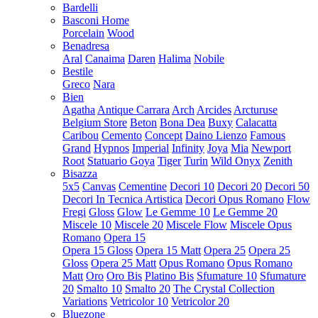
Bardelli
Basconi Home
Porcelain
Wood
Benadresa
Aral
Canaima
Daren
Halima
Nobile
Bestile
Greco
Nara
Bien
Agatha
Antique Carrara
Arch
Arcides
Arcturuse
Belgium Store
Beton
Bona Dea
Buxy
Calacatta
Caribou
Cemento
Concept
Daino Lienzo
Famous
Grand
Hypnos
Imperial
Infinity
Joya
Mia
Newport
Root
Statuario Goya
Tiger
Turin
Wild Onyx
Zenith
Bisazza
5x5
Canvas
Cementine
Decori 10
Decori 20
Decori 50
Decori In Tecnica Artistica
Decori Opus Romano
Flow
Fregi
Gloss
Glow
Le Gemme 10
Le Gemme 20
Miscele 10
Miscele 20
Miscele Flow
Miscele Opus
Romano
Opera 15
Opera 15 Gloss
Opera 15 Matt
Opera 25
Opera 25
Gloss
Opera 25 Matt
Opus Romano
Opus Romano
Matt
Oro
Oro Bis
Platino Bis
Sfumature 10
Sfumature
20
Smalto 10
Smalto 20
The Crystal Collection
Variations
Vetricolor 10
Vetricolor 20
Bluezone