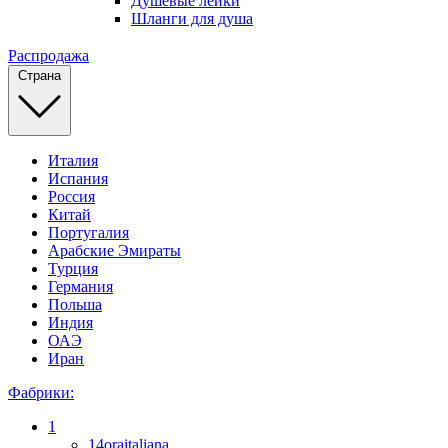
Душевые лейки
Шланги для душа
Распродажа
Страна
Италия
Испания
Россия
Китай
Португалия
Арабские Эмираты
Турция
Германия
Польша
Индия
ОАЭ
Иран
Фабрики:
1
14oraitaliana