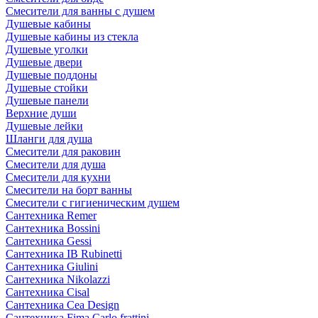
Смесители для ванны с душем
Душевые кабины
Душевые кабины из стекла
Душевые уголки
Душевые двери
Душевые поддоны
Душевые стойки
Душевые панели
Верхние души
Душевые лейки
Шланги для душа
Смесители для раковин
Смесители для душа
Смесители для кухни
Смесители на борт ванны
Смесители с гигиеническим душем
Сантехника Remer
Сантехника Bossini
Сантехника Gessi
Сантехника IB Rubinetti
Сантехника Giulini
Сантехника Nikolazzi
Сантехника Cisal
Сантехника Cea Design
Сантехника Fima Carlo frattini