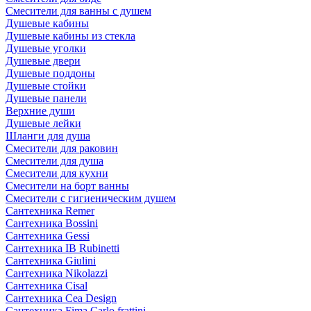
Смесители для ванны с душем
Душевые кабины
Душевые кабины из стекла
Душевые уголки
Душевые двери
Душевые поддоны
Душевые стойки
Душевые панели
Верхние души
Душевые лейки
Шланги для душа
Смесители для раковин
Смесители для душа
Смесители для кухни
Смесители на борт ванны
Смесители с гигиеническим душем
Сантехника Remer
Сантехника Bossini
Сантехника Gessi
Сантехника IB Rubinetti
Сантехника Giulini
Сантехника Nikolazzi
Сантехника Cisal
Сантехника Cea Design
Сантехника Fima Carlo frattini