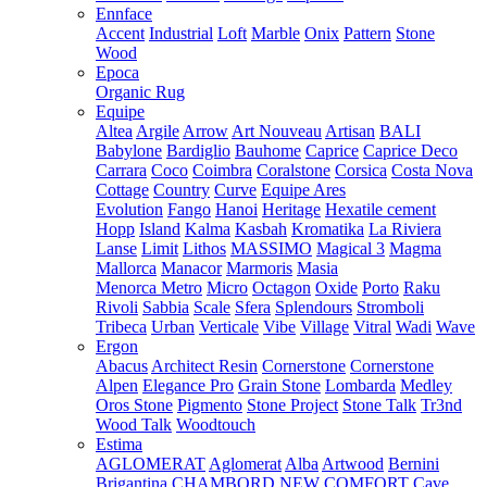
Ennface
Accent
Industrial
Loft
Marble
Onix
Pattern
Stone
Wood
Epoca
Organic Rug
Equipe
Altea
Argile
Arrow
Art Nouveau
Artisan
BALI
Babylone
Bardiglio
Bauhome
Caprice
Caprice Deco
Carrara
Coco
Coimbra
Coralstone
Corsica
Costa Nova
Cottage
Country
Curve
Equipe Ares
Evolution
Fango
Hanoi
Heritage
Hexatile cement
Hopp
Island
Kalma
Kasbah
Kromatika
La Riviera
Lanse
Limit
Lithos
MASSIMO
Magical 3
Magma
Mallorca
Manacor
Marmoris
Masia
Menorca
Metro
Micro
Octagon
Oxide
Porto
Raku
Rivoli
Sabbia
Scale
Sfera
Splendours
Stromboli
Tribeca
Urban
Verticale
Vibe
Village
Vitral
Wadi
Wave
Ergon
Abacus
Architect Resin
Cornerstone
Cornerstone
Alpen
Elegance Pro
Grain Stone
Lombarda
Medley
Oros Stone
Pigmento
Stone Project
Stone Talk
Tr3nd
Wood Talk
Woodtouch
Estima
AGLOMERAT
Aglomerat
Alba
Artwood
Bernini
Brigantina
CHAMBORD NEW
COMFORT
Cave