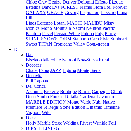
Chloe
Cray
Deniza
Denver
Dolomiti
Effetto
Ekzotic
Estetika Dark
Eva
FOREST
Flamel
Flora
Foil
Forever
GALAXY
GRACE
Gevorg
Inspiration
Lazzaro
Liana
Lili
Lines
Lorenzo
Lotani
MAGIC
MALIBU
Misty
Monica
Mono
Mountain
Naomi
Neutron
Pacific
Pandora
Pastel
Persian White
Poluna
Poly
Purity
SHINE
SNOWSTORM
Statuario Cara
Style
Sunheart
Sweet
TITAN
Tropicano
Valley
Соль-перец
D
Dar
Biselado
Microline
Nairobi
Noa-Sticks
Rural
Decocer
Chalet
Fabia
JAZZ
Liguria
Monte
Siena
Decovita
Full Lappato
Del Conca
Alchimia
Bioterre
Boutique
Burma
Carpegna
Climb
Deco Studio
Foreste D Italia
Gardena
Lavaredo
MARBLE EDITION
Monte Verde
Nabi
Native
Premiere
St Regis
Stone Edition Dinamik
Timeline
Vignoni
Wild
Diesel
Hoily Marble
Stage
Welding Rivest
Wrinkle Foil
DIESEL LIVING