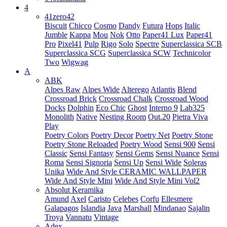
4
41zero42
Biscuit
Chicco
Cosmo
Dandy
Futura
Hops
Italic
Jumble
Kappa
Mou
Nok
Otto
Paper41 Lux
Paper41
Pro
Pixel41
Pulp
Rigo
Solo
Spectre
Superclassica SCB
Superclassica SCG
Superclassica SCW
Technicolor
Two
Wigwag
A
ABK
Alpes Raw
Alpes Wide
Alterego
Atlantis
Blend
Crossroad Brick
Crossroad Chalk
Crossroad Wood
Docks
Dolphin
Eco Chic
Ghost
Interno 9
Lab325
Monolith
Native
Nesting Room
Out.20
Pietra Viva
Play
Poetry Colors
Poetry Decor
Poetry Net
Poetry Stone
Poetry Stone Reloaded
Poetry Wood
Sensi 900
Sensi
Classic
Sensi Fantasy
Sensi Gems
Sensi Nuance
Sensi
Roma
Sensi Signoria
Sensi Up
Sensi Wide
Soleras
Unika
Wide And Style CERAMIC WALLPAPER
Wide And Style Mini
Wide And Style Mini Vol2
Absolut Keramika
Amund
Axel
Caristo
Celebes
Corfu
Ellesmere
Galapagos
Islandia
Java
Marshall
Mindanao
Sajalin
Troya
Vannatu
Vintage
Adex