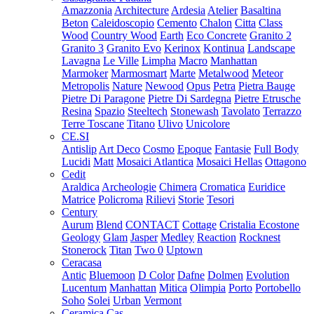
Amazzonia
Architecture
Ardesia
Atelier
Basaltina
Beton
Caleidoscopio
Cemento
Chalon
Citta
Class
Wood
Country Wood
Earth
Eco Concrete
Granito 2
Granito 3
Granito Evo
Kerinox
Kontinua
Landscape
Lavagna
Le Ville
Limpha
Macro
Manhattan
Marmoker
Marmosmart
Marte
Metalwood
Meteor
Metropolis
Nature
Newood
Opus
Petra
Pietra Bauge
Pietre Di Paragone
Pietre Di Sardegna
Pietre Etrusche
Resina
Spazio
Steeltech
Stonewash
Tavolato
Terrazzo
Terre Toscane
Titano
Ulivo
Unicolore
CE.SI
Antislip
Art Deco
Cosmo
Epoque
Fantasie
Full Body
Lucidi
Matt
Mosaici Atlantica
Mosaici Hellas
Ottagono
Cedit
Araldica
Archeologie
Chimera
Cromatica
Euridice
Matrice
Policroma
Rilievi
Storie
Tesori
Century
Aurum
Blend
CONTACT
Cottage
Cristalia
Ecostone
Geology
Glam
Jasper
Medley
Reaction
Rocknest
Stonerock
Titan
Two 0
Uptown
Ceracasa
Antic
Bluemoon
D Color
Dafne
Dolmen
Evolution
Lucentum
Manhattan
Mitica
Olimpia
Porto
Portobello
Soho
Solei
Urban
Vermont
Ceramica Cas