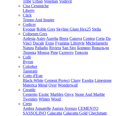
Tribe
Urban
Venetian
Vodevil
Cisa Ceramiche
Liberty
Click
Tempo And Inspire
Codicer
Evoque
Roble Gres
Skyline Glam Hex25
Stella
Coliseum Gres
Ardesia
Astro
Aurelia
Brera
Canova
Contea
Creta
Da
Vinci
Ducale
Expo
Fyamma
Lifestyle
Michelangelo
Natura
Palladio
Riviera
San Siro
Бормио
Вивальди
Лирика
Монца
Рим
Саленто
Тиволи
Colli
Byron
Colorker
Tangram
Cotto d'Este
Black-White
Cement Project
Cluny
Exedra
Limestone
Materica
Metal
Over
Wonderwall
Creatile
Cemento
Exotic
Marbles
Onyx
Stone And Marble
Twenties
Whites
Wood
Creto
Ambra
Aquarelle
Aurora
Avenzo
CEMENTO
SASSOLINO
Calacatta
Calacatta Gold
Checkmate