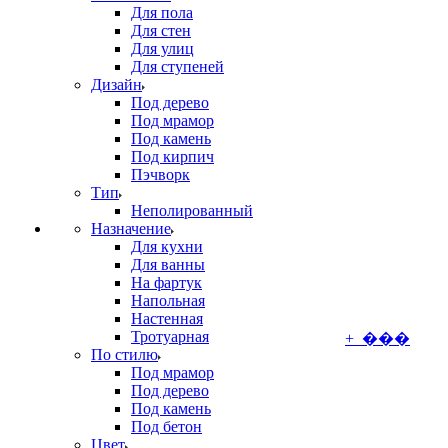
Для пола
Для стен
Для улиц
Для ступеней
Дизайн
Под дерево
Под мрамор
Под камень
Под кирпич
Пэчворк
Тип
Неполированный
Назначение
Для кухни
Для ванны
На фартук
Напольная
Настенная
Тротуарная
+ ���
По стилю
Под мрамор
Под дерево
Под камень
Под бетон
Цвет