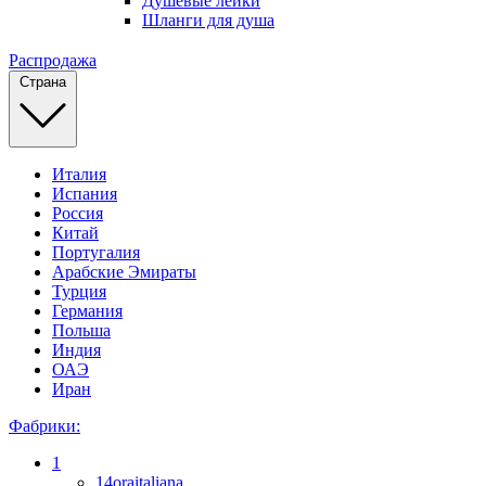
Душевые лейки
Шланги для душа
Распродажа
Страна
Италия
Испания
Россия
Китай
Португалия
Арабские Эмираты
Турция
Германия
Польша
Индия
ОАЭ
Иран
Фабрики:
1
14oraitaliana