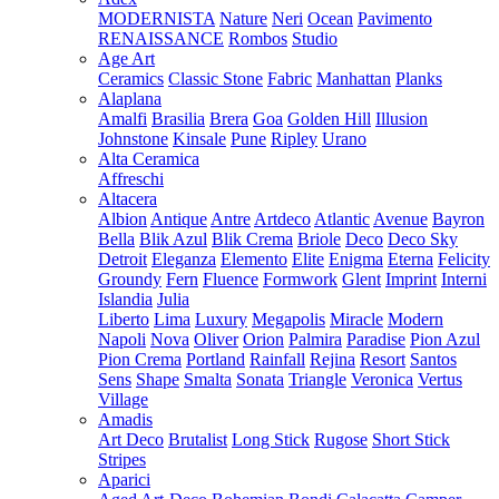
MODERNISTA
Nature
Neri
Ocean
Pavimento
RENAISSANCE
Rombos
Studio
Age Art
Ceramics
Classic Stone
Fabric
Manhattan
Planks
Alaplana
Amalfi
Brasilia
Brera
Goa
Golden Hill
Illusion
Johnstone
Kinsale
Pune
Ripley
Urano
Alta Ceramica
Affreschi
Altacera
Albion
Antique
Antre
Artdeco
Atlantic
Avenue
Bayron
Bella
Blik Azul
Blik Crema
Briole
Deco
Deco Sky
Detroit
Eleganza
Elemento
Elite
Enigma
Eterna
Felicity
Groundy
Fern
Fluence
Formwork
Glent
Imprint
Interni
Islandia
Julia
Liberto
Lima
Luxury
Megapolis
Miracle
Modern
Napoli
Nova
Oliver
Orion
Palmira
Paradise
Pion Azul
Pion Crema
Portland
Rainfall
Rejina
Resort
Santos
Sens
Shape
Smalta
Sonata
Triangle
Veronica
Vertus
Village
Amadis
Art Deco
Brutalist
Long Stick
Rugose
Short Stick
Stripes
Aparici