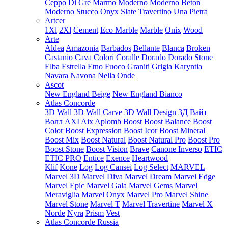
Ceppo Di Gre
Marmo
Moderno
Moderno Beton
Moderno Stucco
Onyx
Slate
Travertino
Una Pietra
Artcer
1Xl
2Xl
Cement
Eco Marble
Marble
Onix
Wood
Arte
Aldea
Amazonia
Barbados
Bellante
Blanca
Broken
Castanio
Cava
Colori
Coralle
Dorado
Dorado Stone
Elba
Estrella
Etno
Fuoco
Graniti
Grigia
Karyntia
Navara
Navona
Nella
Onde
Ascot
New England Beige
New England Bianco
Atlas Concorde
3D Wall
3D Wall Carve
3D Wall Design
3Д Вайт
Волл
AXI
Aix
Aplomb
Boost
Boost Balance
Boost
Color
Boost Expression
Boost Icor
Boost Mineral
Boost Mix
Boost Natural
Boost Natural Pro
Boost Pro
Boost Stone
Boost Vision
Brave
Canone Inverso
ETIC
ETIC PRO
Entice
Exence
Heartwood
Klif
Kone
Log
Log Cansei
Log Select
MARVEL
Marvel 3D
Marvel Diva
Marvel Dream
Marvel Edge
Marvel Epic
Marvel Gala
Marvel Gems
Marvel
Meraviglia
Marvel Onyx
Marvel Pro
Marvel Shine
Marvel Stone
Marvel T
Marvel Travertine
Marvel X
Norde
Nyra
Prism
Vest
Atlas Concorde Russia