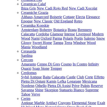
Ceramicas Calaf
Ibiza Gris
New Cadi Rojo Red
New Cadi Xocolat
Ceramiche Grazia
Althaus
Amarcord
Boiserie
Cottage
Electa
Elegance
Epoque
New Classic
Old England
Retro
Ceramika Konskie
Amsterdam
Bohemy
Botanica
Braga
Brennero
Calacatta
Cordoba
Glamour
Intense
Liverpool
Modern
Wood
Narni
Oxford
Parma
Polaris
Portis
Salerno
Snow
Glossy
Sweet Home
Tampa
Terra
Windsor
Wood
Mania
Woodland
Cerasarda
Sardina
Cercom
Amaranto
Ceppo Di Gres
Cosmo
In Contro
Infinity
Quarzi
Soap Stone
Temper
Cerdomus
Sybil
Antique
Baita
Calacatta
Castle
Club
Crete
Effetto
Pietra Di Ostuni
Karnis
Lefka
Legarage
Mexicana
Nordenn
Othello
Pietra Di Assisi
Prive
Pulpis
Reserve
Savanna
Shine
Skorpion
Statuario Bianco
Supreme
Tahoe
Verve
Cerim
Antique Marble
Artifact
Crayons
Elemental Stone
Exalt