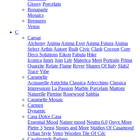
Glossy
Porcelain
Bonaparte
Mosaics
Brennero
Venus
C
Caesar
Alchemy
Anima
Anima Ever
Anima Futura
Anima
Select
Arthis
Autore
Built
Civic
Clash
Cocoon
Core
Deco Solutions
Eikon
Fabula
Hike
Iconica
Inner
Join
Life
Materica
Meet
Portraits
Prima
Quarzite
Relate Flame
Rever
Shapes Of Italy
Slab2
Trace
Vibe
Caramelle
Acquarelle
Antichita Classica
Arlecchino
Classica
Impressioni
La Passion
Marble Porcelain
Mattoni
Naturelle
Pietrine
Rosewood
Sabbia
Caramelle Mosaic
Carmen
Dynamic
Casa Dolce Casa
Essential Mood
Nature mood
Neutra 6.0
Onyx More
Pietre 3
Sensi
Stones and More
Studios Of Casamood
Urban Style
Vetro
Wooden Tile Of Cdc
Casalgrande Padana