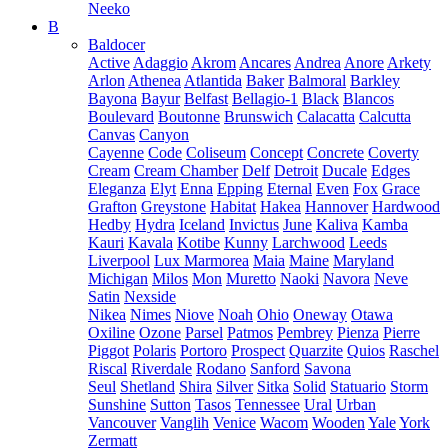
Neeko
B
Baldocer
Active
Adaggio
Akrom
Ancares
Andrea
Anore
Arkety
Arlon
Athenea
Atlantida
Baker
Balmoral
Barkley
Bayona
Bayur
Belfast
Bellagio-1
Black
Blancos
Boulevard
Boutonne
Brunswich
Calacatta
Calcutta
Canvas
Canyon
Cayenne
Code
Coliseum
Concept
Concrete
Coverty
Cream
Cream Chamber
Delf
Detroit
Ducale
Edges
Eleganza
Elyt
Enna
Epping
Eternal
Even
Fox
Grace
Grafton
Greystone
Habitat
Hakea
Hannover
Hardwood
Hedby
Hydra
Iceland
Invictus
June
Kaliva
Kamba
Kauri
Kavala
Kotibe
Kunny
Larchwood
Leeds
Liverpool
Lux Marmorea
Maia
Maine
Maryland
Michigan
Milos
Mon
Muretto
Naoki
Navora
Neve
Satin
Nexside
Nikea
Nimes
Niove
Noah
Ohio
Oneway
Otawa
Oxiline
Ozone
Parsel
Patmos
Pembrey
Pienza
Pierre
Piggot
Polaris
Portoro
Prospect
Quarzite
Quios
Raschel
Riscal
Riverdale
Rodano
Sanford
Savona
Seul
Shetland
Shira
Silver
Sitka
Solid
Statuario
Storm
Sunshine
Sutton
Tasos
Tennessee
Ural
Urban
Vancouver
Vanglih
Venice
Wacom
Wooden
Yale
York
Zermatt