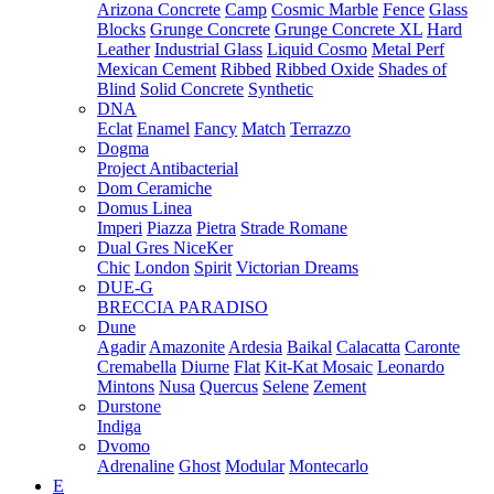
Arizona Concrete
Camp
Cosmic Marble
Fence
Glass
Blocks
Grunge Concrete
Grunge Concrete XL
Hard
Leather
Industrial Glass
Liquid Cosmo
Metal Perf
Mexican Cement
Ribbed
Ribbed Oxide
Shades of
Blind
Solid Concrete
Synthetic
DNA
Eclat
Enamel
Fancy
Match
Terrazzo
Dogma
Project Antibacterial
Dom Ceramiche
Domus Linea
Imperi
Piazza
Pietra
Strade Romane
Dual Gres NiceKer
Chic
London
Spirit
Victorian Dreams
DUE-G
BRECCIA PARADISO
Dune
Agadir
Amazonite
Ardesia
Baikal
Calacatta
Caronte
Cremabella
Diurne
Flat
Kit-Kat Mosaic
Leonardo
Mintons
Nusa
Quercus
Selene
Zement
Durstone
Indiga
Dvomo
Adrenaline
Ghost
Modular
Montecarlo
E