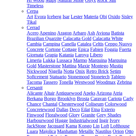
Hi Wood
Maps
Natural Stone
Onyx
Rock Salt
Timeless
Cerpa
Art
Evora
Iceberg
Isar
Lester
Materia
Obi
Oxido
Sisley
Tikal
Cerrad
Acero
Apenino
Aragon
Arbaro
Ash
Aviona
Batista
Brazilian Quarzite
Calacatta Gold
Calacatta White
Cambia
Campina
Canella
Catalea
Celtis
Ceppo Nuovo
Concrete
Cortone
Cottage
Epica
Fabien
Foggia
Fuerta
Giornata
Grapia
Katania
Laroya
Libero
Limeria
Lukka
Lussaca
Marmo
Marquina
Marquina
Gold
Masterstone
Mattina
Maxie
Montego
Mustiq
Nickwood
Nigella
Notta
Onix
Retro Brick
Setim
Softcement
Statuario
Stonemood
Stonetech
Tablero
Tacoma
Tassero
Tonella
Westwood
Woodmax
Zebrina
Cersanit
Alicante
Altair
Antiquewood
Apeks
Arizona
Atria
Berkana
Borgo
Brooklyn
Brosta
Caravan
Cariota
Carly
Chance
Chantal
Chesterwood
Coliseum
Colorwood
Concretewood
Dallas
Deco
Eilat
Etna
Exterio
Finwood
Floralwood
Glory
Granite
Grey Shades
Harbourwood
Hugge
Industrialwood
Ingir
Ivory
JackStone
Jacquard
Kama
Kongo
Lin
Loft
Lofthouse
Luara
Majolica
Manhattan
Metallic
Nautilus
Orion
Otto