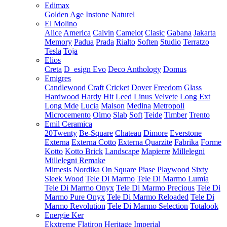
Edimax
Golden Age
Instone
Naturel
El Molino
Alice
America
Calvin
Camelot
Clasic
Gabana
Jakarta
Memory
Padua
Prada
Rialto
Soften
Studio
Terratzo
Tesla
Toja
Elios
Creta
D_esign Evo
Deco Anthology
Domus
Emigres
Candlewood
Craft
Cricket
Dover
Freedom
Glass
Hardwood
Hardy
Hit
Leed
Linus Velvete
Long Ext
Long Mde
Lucia
Maison
Medina
Metropoli
Microcemento
Olmo
Slab
Soft
Teide
Timber
Trento
Emil Ceramica
20Twenty
Be-Square
Chateau
Dimore
Everstone
Externa
Externa Cotto
Externa Quarzite
Fabrika
Forme
Kotto
Kotto Brick
Landscape
Mapierre
Millelegni
Millelegni Remake
Mimesis
Nordika
On Square
Piase
Playwood
Sixty
Sleek Wood
Tele Di Marmo
Tele Di Marmo Lumia
Tele Di Marmo Onyx
Tele Di Marmo Precious
Tele Di
Marmo Pure Onyx
Tele Di Marmo Reloaded
Tele Di
Marmo Revolution
Tele Di Marmo Selection
Totalook
Energie Ker
Ekxtreme
Flatiron
Heritage
Imperial