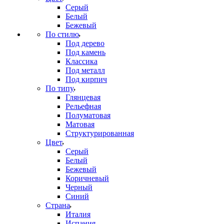
Серый
Белый
Бежевый
По стилю
Под дерево
Под камень
Классика
Под металл
Под кирпич
По типу
Глянцевая
Рельефная
Полуматовая
Матовая
Структурированная
Цвет
Серый
Белый
Бежевый
Коричневый
Черный
Синий
Страна
Италия
Испания