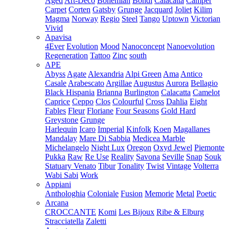
Aged
Art-Deco
Bohemian
Bondi
Calacatta
Camper
Carpet
Corten
Gatsby
Grunge
Jacquard
Joliet
Kilim
Magma
Norway
Regio
Steel
Tango
Uptown
Victorian
Vivid
Apavisa
4Ever
Evolution
Mood
Nanoconcept
Nanoevolution
Regeneration
Tattoo
Zinc
south
APE
Abyss
Agate
Alexandria
Alpi Green
Ama
Antico
Casale
Arabescato
Argillae
Augustus
Aurora
Bellagio
Black Hispania
Brianna
Burlington
Calacatta
Camelot
Caprice
Ceppo
Clos
Colourful
Cross
Dahlia
Eight
Fables
Fleur
Floriane
Four Seasons
Gold Hard
Greystone
Grunge
Harlequin
Icaro
Imperial
Kinfolk
Koen
Magallanes
Mandalay
Mare Di Sabbia
Medicea Marble
Michelangelo
Night Lux
Oregon
Oxyd Jewel
Piemonte
Pukka
Raw
Re Use
Reality
Savona
Seville
Snap
Souk
Statuary Venato
Tibur
Tonality
Twist
Vintage
Volterra
Wabi Sabi
Work
Appiani
Anthologhia
Coloniale
Fusion
Memorie
Metal
Poetic
Arcana
CROCCANTE
Komi
Les Bijoux
Ribe & Elburg
Stracciatella
Zaletti