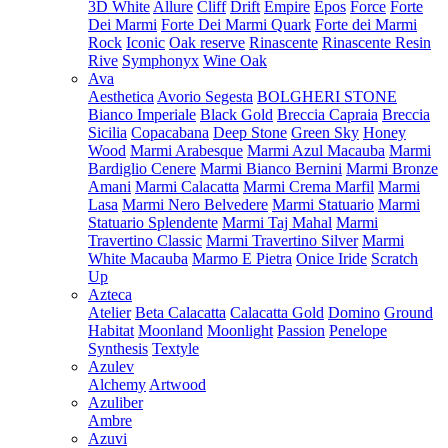
3D White
Allure
Cliff
Drift
Empire
Epos
Force
Forte
Dei Marmi
Forte Dei Marmi Quark
Forte dei Marmi
Rock
Iconic
Oak reserve
Rinascente
Rinascente Resin
Rive
Symphonyx
Wine Oak
Ava
Aesthetica
Avorio Segesta
BOLGHERI STONE
Bianco Imperiale
Black Gold
Breccia Capraia
Breccia
Sicilia
Copacabana
Deep Stone
Green Sky
Honey
Wood
Marmi Arabesque
Marmi Azul Macauba
Marmi
Bardiglio Cenere
Marmi Bianco Bernini
Marmi Bronze
Amani
Marmi Calacatta
Marmi Crema Marfil
Marmi
Lasa
Marmi Nero Belvedere
Marmi Statuario
Marmi
Statuario Splendente
Marmi Taj Mahal
Marmi
Travertino Classic
Marmi Travertino Silver
Marmi
White Macauba
Marmo E Pietra
Onice Iride
Scratch
Up
Azteca
Atelier
Beta Calacatta
Calacatta Gold
Domino
Ground
Habitat
Moonland
Moonlight
Passion
Penelope
Synthesis
Textyle
Azulev
Alchemy
Artwood
Azuliber
Ambre
Azuvi