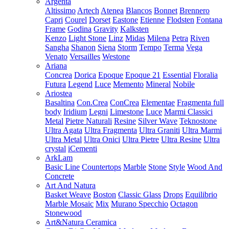
Argenta
Altissimo
Artech
Atenea
Blancos
Bonnet
Brennero
Capri
Courel
Dorset
Eastone
Etienne
Flodsten
Fontana
Frame
Godina
Gravity
Kalksten
Kenzo
Light Stone
Linz
Midas
Milena
Petra
Riven
Sangha
Shanon
Siena
Storm
Tempo
Terma
Vega
Venato
Versailles
Westone
Ariana
Concrea
Dorica
Epoque
Epoque 21
Essential
Floralia
Futura
Legend
Luce
Memento
Mineral
Nobile
Ariostea
Basaltina
Con.Crea
ConCrea
Elementae
Fragmenta full
body
Iridium
Legni
Limestone
Luce
Marmi Classici
Metal
Pietre Naturali
Resine
Silver Wave
Teknostone
Ultra Agata
Ultra Fragmenta
Ultra Graniti
Ultra Marmi
Ultra Metal
Ultra Onici
Ultra Pietre
Ultra Resine
Ultra
crystal
iCementi
ArkLam
Basic Line
Countertops
Marble
Stone
Style
Wood And
Concrete
Art And Natura
Basket Weave
Boston
Classic Glass
Drops
Equilibrio
Marble Mosaic
Mix
Murano Specchio
Octagon
Stonewood
Art&Natura Ceramica