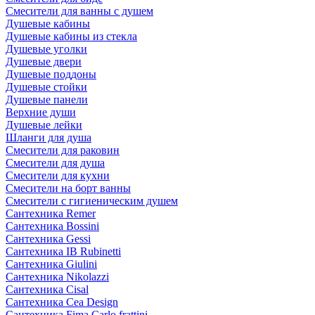
Смесители для ванны с душем
Душевые кабины
Душевые кабины из стекла
Душевые уголки
Душевые двери
Душевые поддоны
Душевые стойки
Душевые панели
Верхние души
Душевые лейки
Шланги для душа
Смесители для раковин
Смесители для душа
Смесители для кухни
Смесители на борт ванны
Смесители с гигиеническим душем
Сантехника Remer
Сантехника Bossini
Сантехника Gessi
Сантехника IB Rubinetti
Сантехника Giulini
Сантехника Nikolazzi
Сантехника Cisal
Сантехника Cea Design
Сантехника Fima Carlo frattini