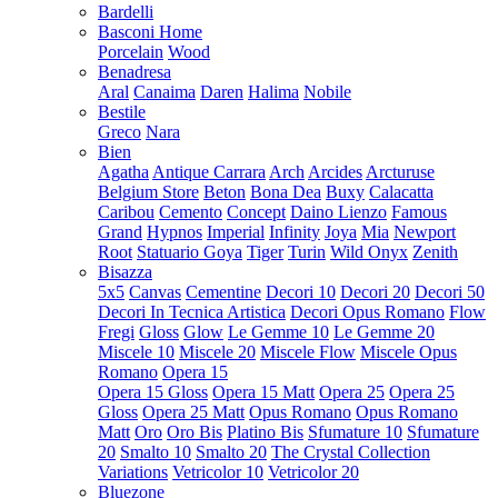
Bardelli
Basconi Home
Porcelain
Wood
Benadresa
Aral
Canaima
Daren
Halima
Nobile
Bestile
Greco
Nara
Bien
Agatha
Antique Carrara
Arch
Arcides
Arcturuse
Belgium Store
Beton
Bona Dea
Buxy
Calacatta
Caribou
Cemento
Concept
Daino Lienzo
Famous
Grand
Hypnos
Imperial
Infinity
Joya
Mia
Newport
Root
Statuario Goya
Tiger
Turin
Wild Onyx
Zenith
Bisazza
5x5
Canvas
Cementine
Decori 10
Decori 20
Decori 50
Decori In Tecnica Artistica
Decori Opus Romano
Flow
Fregi
Gloss
Glow
Le Gemme 10
Le Gemme 20
Miscele 10
Miscele 20
Miscele Flow
Miscele Opus
Romano
Opera 15
Opera 15 Gloss
Opera 15 Matt
Opera 25
Opera 25
Gloss
Opera 25 Matt
Opus Romano
Opus Romano
Matt
Oro
Oro Bis
Platino Bis
Sfumature 10
Sfumature
20
Smalto 10
Smalto 20
The Crystal Collection
Variations
Vetricolor 10
Vetricolor 20
Bluezone