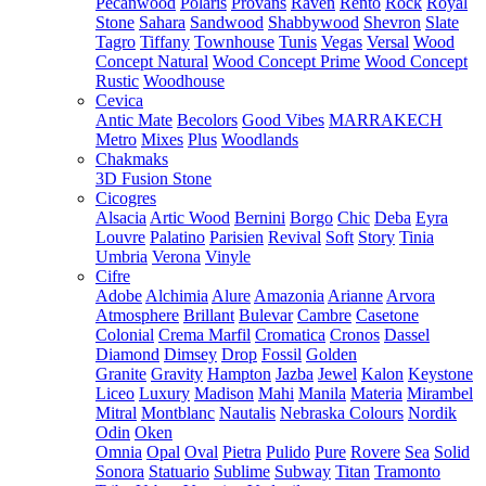
Pecanwood
Polaris
Provans
Raven
Rento
Rock
Royal
Stone
Sahara
Sandwood
Shabbywood
Shevron
Slate
Tagro
Tiffany
Townhouse
Tunis
Vegas
Versal
Wood
Concept Natural
Wood Concept Prime
Wood Concept
Rustic
Woodhouse
Cevica
Antic Mate
Becolors
Good Vibes
MARRAKECH
Metro
Mixes
Plus
Woodlands
Chakmaks
3D Fusion Stone
Cicogres
Alsacia
Artic Wood
Bernini
Borgo
Chic
Deba
Eyra
Louvre
Palatino
Parisien
Revival
Soft
Story
Tinia
Umbria
Verona
Vinyle
Cifre
Adobe
Alchimia
Alure
Amazonia
Arianne
Arvora
Atmosphere
Brillant
Bulevar
Cambre
Casetone
Colonial
Crema Marfil
Cromatica
Cronos
Dassel
Diamond
Dimsey
Drop
Fossil
Golden
Granite
Gravity
Hampton
Jazba
Jewel
Kalon
Keystone
Liceo
Luxury
Madison
Mahi
Manila
Materia
Mirambel
Mitral
Montblanc
Nautalis
Nebraska Colours
Nordik
Odin
Oken
Omnia
Opal
Oval
Pietra
Pulido
Pure
Rovere
Sea
Solid
Sonora
Statuario
Sublime
Subway
Titan
Tramonto