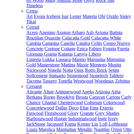
Hi Wood
Maps
Natural Stone
Onyx
Rock Salt
Timeless
Cerpa
Art
Evora
Iceberg
Isar
Lester
Materia
Obi
Oxido
Sisley
Tikal
Cerrad
Acero
Apenino
Aragon
Arbaro
Ash
Aviona
Batista
Brazilian Quarzite
Calacatta Gold
Calacatta White
Cambia
Campina
Canella
Catalea
Celtis
Ceppo Nuovo
Concrete
Cortone
Cottage
Epica
Fabien
Foggia
Fuerta
Giornata
Grapia
Katania
Laroya
Libero
Limeria
Lukka
Lussaca
Marmo
Marquina
Marquina
Gold
Masterstone
Mattina
Maxie
Montego
Mustiq
Nickwood
Nigella
Notta
Onix
Retro Brick
Setim
Softcement
Statuario
Stonemood
Stonetech
Tablero
Tacoma
Tassero
Tonella
Westwood
Woodmax
Zebrina
Cersanit
Alicante
Altair
Antiquewood
Apeks
Arizona
Atria
Berkana
Borgo
Brooklyn
Brosta
Caravan
Cariota
Carly
Chance
Chantal
Chesterwood
Coliseum
Colorwood
Concretewood
Dallas
Deco
Eilat
Etna
Exterio
Finwood
Floralwood
Glory
Granite
Grey Shades
Harbourwood
Hugge
Industrialwood
Ingir
Ivory
JackStone
Jacquard
Kama
Kongo
Lin
Loft
Lofthouse
Luara
Majolica
Manhattan
Metallic
Nautilus
Orion
Otto