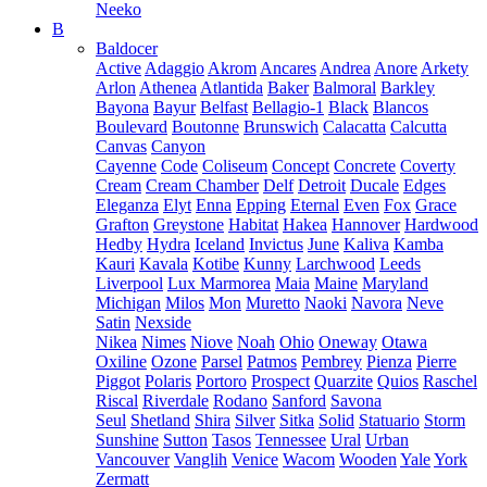
Neeko
B
Baldocer
Active
Adaggio
Akrom
Ancares
Andrea
Anore
Arkety
Arlon
Athenea
Atlantida
Baker
Balmoral
Barkley
Bayona
Bayur
Belfast
Bellagio-1
Black
Blancos
Boulevard
Boutonne
Brunswich
Calacatta
Calcutta
Canvas
Canyon
Cayenne
Code
Coliseum
Concept
Concrete
Coverty
Cream
Cream Chamber
Delf
Detroit
Ducale
Edges
Eleganza
Elyt
Enna
Epping
Eternal
Even
Fox
Grace
Grafton
Greystone
Habitat
Hakea
Hannover
Hardwood
Hedby
Hydra
Iceland
Invictus
June
Kaliva
Kamba
Kauri
Kavala
Kotibe
Kunny
Larchwood
Leeds
Liverpool
Lux Marmorea
Maia
Maine
Maryland
Michigan
Milos
Mon
Muretto
Naoki
Navora
Neve
Satin
Nexside
Nikea
Nimes
Niove
Noah
Ohio
Oneway
Otawa
Oxiline
Ozone
Parsel
Patmos
Pembrey
Pienza
Pierre
Piggot
Polaris
Portoro
Prospect
Quarzite
Quios
Raschel
Riscal
Riverdale
Rodano
Sanford
Savona
Seul
Shetland
Shira
Silver
Sitka
Solid
Statuario
Storm
Sunshine
Sutton
Tasos
Tennessee
Ural
Urban
Vancouver
Vanglih
Venice
Wacom
Wooden
Yale
York
Zermatt