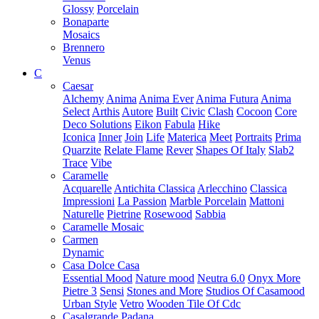
Glossy
Porcelain
Bonaparte
Mosaics
Brennero
Venus
C
Caesar
Alchemy
Anima
Anima Ever
Anima Futura
Anima
Select
Arthis
Autore
Built
Civic
Clash
Cocoon
Core
Deco Solutions
Eikon
Fabula
Hike
Iconica
Inner
Join
Life
Materica
Meet
Portraits
Prima
Quarzite
Relate Flame
Rever
Shapes Of Italy
Slab2
Trace
Vibe
Caramelle
Acquarelle
Antichita Classica
Arlecchino
Classica
Impressioni
La Passion
Marble Porcelain
Mattoni
Naturelle
Pietrine
Rosewood
Sabbia
Caramelle Mosaic
Carmen
Dynamic
Casa Dolce Casa
Essential Mood
Nature mood
Neutra 6.0
Onyx More
Pietre 3
Sensi
Stones and More
Studios Of Casamood
Urban Style
Vetro
Wooden Tile Of Cdc
Casalgrande Padana