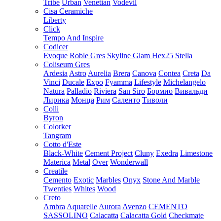
Tribe
Urban
Venetian
Vodevil
Cisa Ceramiche
Liberty
Click
Tempo And Inspire
Codicer
Evoque
Roble Gres
Skyline Glam Hex25
Stella
Coliseum Gres
Ardesia
Astro
Aurelia
Brera
Canova
Contea
Creta
Da
Vinci
Ducale
Expo
Fyamma
Lifestyle
Michelangelo
Natura
Palladio
Riviera
San Siro
Бормио
Вивальди
Лирика
Монца
Рим
Саленто
Тиволи
Colli
Byron
Colorker
Tangram
Cotto d'Este
Black-White
Cement Project
Cluny
Exedra
Limestone
Materica
Metal
Over
Wonderwall
Creatile
Cemento
Exotic
Marbles
Onyx
Stone And Marble
Twenties
Whites
Wood
Creto
Ambra
Aquarelle
Aurora
Avenzo
CEMENTO
SASSOLINO
Calacatta
Calacatta Gold
Checkmate