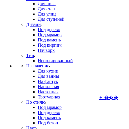
Для пола
Для стен
Для улиц
Для ступеней
Дизайн
Под дерево
Под мрамор
Под камень
Под кирпич
Пэчворк
Тип
Неполированный
Назначение
Для кухни
Для ванны
На фартук
Напольная
Настенная
Тротуарная
+ ���
По стилю
Под мрамор
Под дерево
Под камень
Под бетон
Цвет