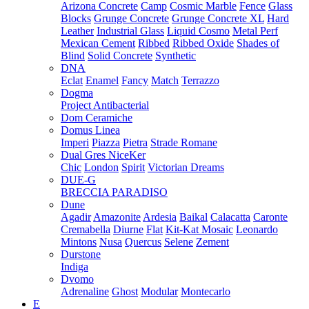
Arizona Concrete
Camp
Cosmic Marble
Fence
Glass
Blocks
Grunge Concrete
Grunge Concrete XL
Hard
Leather
Industrial Glass
Liquid Cosmo
Metal Perf
Mexican Cement
Ribbed
Ribbed Oxide
Shades of
Blind
Solid Concrete
Synthetic
DNA
Eclat
Enamel
Fancy
Match
Terrazzo
Dogma
Project Antibacterial
Dom Ceramiche
Domus Linea
Imperi
Piazza
Pietra
Strade Romane
Dual Gres NiceKer
Chic
London
Spirit
Victorian Dreams
DUE-G
BRECCIA PARADISO
Dune
Agadir
Amazonite
Ardesia
Baikal
Calacatta
Caronte
Cremabella
Diurne
Flat
Kit-Kat Mosaic
Leonardo
Mintons
Nusa
Quercus
Selene
Zement
Durstone
Indiga
Dvomo
Adrenaline
Ghost
Modular
Montecarlo
E