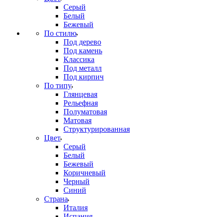
Серый
Белый
Бежевый
По стилю
Под дерево
Под камень
Классика
Под металл
Под кирпич
По типу
Глянцевая
Рельефная
Полуматовая
Матовая
Структурированная
Цвет
Серый
Белый
Бежевый
Коричневый
Черный
Синий
Страна
Италия
Испания