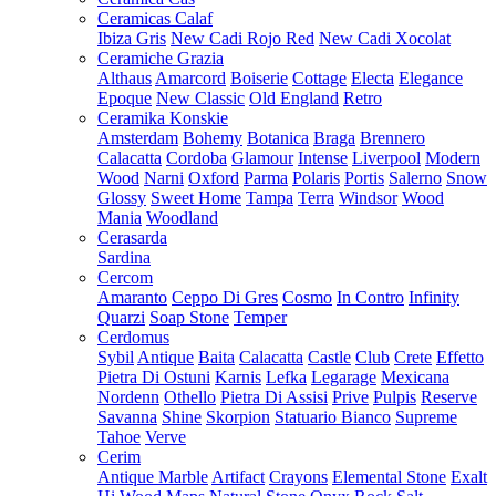
Ceramicas Calaf
Ibiza Gris
New Cadi Rojo Red
New Cadi Xocolat
Ceramiche Grazia
Althaus
Amarcord
Boiserie
Cottage
Electa
Elegance
Epoque
New Classic
Old England
Retro
Ceramika Konskie
Amsterdam
Bohemy
Botanica
Braga
Brennero
Calacatta
Cordoba
Glamour
Intense
Liverpool
Modern
Wood
Narni
Oxford
Parma
Polaris
Portis
Salerno
Snow
Glossy
Sweet Home
Tampa
Terra
Windsor
Wood
Mania
Woodland
Cerasarda
Sardina
Cercom
Amaranto
Ceppo Di Gres
Cosmo
In Contro
Infinity
Quarzi
Soap Stone
Temper
Cerdomus
Sybil
Antique
Baita
Calacatta
Castle
Club
Crete
Effetto
Pietra Di Ostuni
Karnis
Lefka
Legarage
Mexicana
Nordenn
Othello
Pietra Di Assisi
Prive
Pulpis
Reserve
Savanna
Shine
Skorpion
Statuario Bianco
Supreme
Tahoe
Verve
Cerim
Antique Marble
Artifact
Crayons
Elemental Stone
Exalt