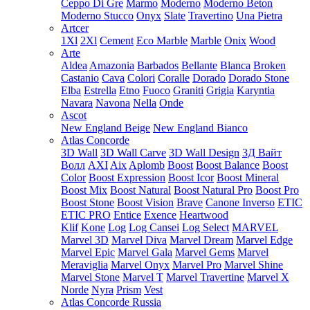
Ceppo Di Gre
Marmo
Moderno
Moderno Beton
Moderno Stucco
Onyx
Slate
Travertino
Una Pietra
Artcer
1Xl
2Xl
Cement
Eco Marble
Marble
Onix
Wood
Arte
Aldea
Amazonia
Barbados
Bellante
Blanca
Broken
Castanio
Cava
Colori
Coralle
Dorado
Dorado Stone
Elba
Estrella
Etno
Fuoco
Graniti
Grigia
Karyntia
Navara
Navona
Nella
Onde
Ascot
New England Beige
New England Bianco
Atlas Concorde
3D Wall
3D Wall Carve
3D Wall Design
3Д Вайт
Волл
AXI
Aix
Aplomb
Boost
Boost Balance
Boost
Color
Boost Expression
Boost Icor
Boost Mineral
Boost Mix
Boost Natural
Boost Natural Pro
Boost Pro
Boost Stone
Boost Vision
Brave
Canone Inverso
ETIC
ETIC PRO
Entice
Exence
Heartwood
Klif
Kone
Log
Log Cansei
Log Select
MARVEL
Marvel 3D
Marvel Diva
Marvel Dream
Marvel Edge
Marvel Epic
Marvel Gala
Marvel Gems
Marvel
Meraviglia
Marvel Onyx
Marvel Pro
Marvel Shine
Marvel Stone
Marvel T
Marvel Travertine
Marvel X
Norde
Nyra
Prism
Vest
Atlas Concorde Russia