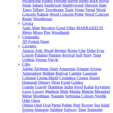
Pecanwood
Polaris
Provans
Raven
Rento
Rock
Royal
Stone
Sahara
Sandwood
Shabbywood
Shevron
Slate
Tagro
Tiffany
Townhouse
Tunis
Vegas
Versal
Wood
Concept Natural
Wood Concept Prime
Wood Concept
Rustic
Woodhouse
Cevica
Antic Mate
Becolors
Good Vibes
MARRAKECH
Metro
Mixes
Plus
Woodlands
Chakmaks
3D Fusion Stone
Cicogres
Alsacia
Artic Wood
Bernini
Borgo
Chic
Deba
Eyra
Louvre
Palatino
Parisien
Revival
Soft
Story
Tinia
Umbria
Verona
Vinyle
Cifre
Adobe
Alchimia
Alure
Amazonia
Arianne
Arvora
Atmosphere
Brillant
Bulevar
Cambre
Casetone
Colonial
Crema Marfil
Cromatica
Cronos
Dassel
Diamond
Dimsey
Drop
Fossil
Golden
Granite
Gravity
Hampton
Jazba
Jewel
Kalon
Keystone
Liceo
Luxury
Madison
Mahi
Manila
Materia
Mirambel
Mitral
Montblanc
Nautalis
Nebraska Colours
Nordik
Odin
Oken
Omnia
Opal
Oval
Pietra
Pulido
Pure
Rovere
Sea
Solid
Sonora
Statuario
Sublime
Subway
Titan
Tramonto