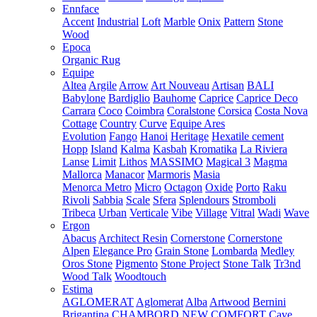
Ennface
Accent
Industrial
Loft
Marble
Onix
Pattern
Stone
Wood
Epoca
Organic Rug
Equipe
Altea
Argile
Arrow
Art Nouveau
Artisan
BALI
Babylone
Bardiglio
Bauhome
Caprice
Caprice Deco
Carrara
Coco
Coimbra
Coralstone
Corsica
Costa Nova
Cottage
Country
Curve
Equipe Ares
Evolution
Fango
Hanoi
Heritage
Hexatile cement
Hopp
Island
Kalma
Kasbah
Kromatika
La Riviera
Lanse
Limit
Lithos
MASSIMO
Magical 3
Magma
Mallorca
Manacor
Marmoris
Masia
Menorca
Metro
Micro
Octagon
Oxide
Porto
Raku
Rivoli
Sabbia
Scale
Sfera
Splendours
Stromboli
Tribeca
Urban
Verticale
Vibe
Village
Vitral
Wadi
Wave
Ergon
Abacus
Architect Resin
Cornerstone
Cornerstone
Alpen
Elegance Pro
Grain Stone
Lombarda
Medley
Oros Stone
Pigmento
Stone Project
Stone Talk
Tr3nd
Wood Talk
Woodtouch
Estima
AGLOMERAT
Aglomerat
Alba
Artwood
Bernini
Brigantina
CHAMBORD NEW
COMFORT
Cave