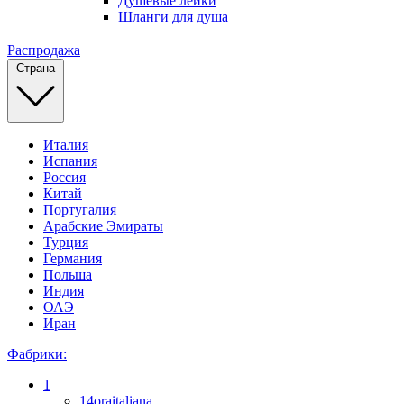
Душевые лейки
Шланги для душа
Распродажа
Страна
Италия
Испания
Россия
Китай
Португалия
Арабские Эмираты
Турция
Германия
Польша
Индия
ОАЭ
Иран
Фабрики:
1
14oraitaliana