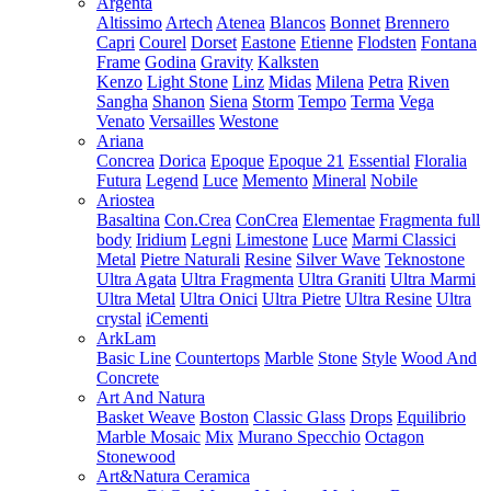
Argenta
Altissimo
Artech
Atenea
Blancos
Bonnet
Brennero
Capri
Courel
Dorset
Eastone
Etienne
Flodsten
Fontana
Frame
Godina
Gravity
Kalksten
Kenzo
Light Stone
Linz
Midas
Milena
Petra
Riven
Sangha
Shanon
Siena
Storm
Tempo
Terma
Vega
Venato
Versailles
Westone
Ariana
Concrea
Dorica
Epoque
Epoque 21
Essential
Floralia
Futura
Legend
Luce
Memento
Mineral
Nobile
Ariostea
Basaltina
Con.Crea
ConCrea
Elementae
Fragmenta full
body
Iridium
Legni
Limestone
Luce
Marmi Classici
Metal
Pietre Naturali
Resine
Silver Wave
Teknostone
Ultra Agata
Ultra Fragmenta
Ultra Graniti
Ultra Marmi
Ultra Metal
Ultra Onici
Ultra Pietre
Ultra Resine
Ultra
crystal
iCementi
ArkLam
Basic Line
Countertops
Marble
Stone
Style
Wood And
Concrete
Art And Natura
Basket Weave
Boston
Classic Glass
Drops
Equilibrio
Marble Mosaic
Mix
Murano Specchio
Octagon
Stonewood
Art&Natura Ceramica