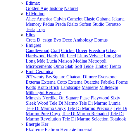
Edimax
Golden Age
Instone
Naturel
El Molino
Alice
America
Calvin
Camelot
Clasic
Gabana
Jakarta
Memory
Padua
Prada
Rialto
Soften
Studio
Terratzo
Tesla
Toja
Elios
Creta
D_esign Evo
Deco Anthology
Domus
Emigres
Candlewood
Craft
Cricket
Dover
Freedom
Glass
Hardwood
Hardy
Hit
Leed
Linus Velvete
Long Ext
Long Mde
Lucia
Maison
Medina
Metropoli
Microcemento
Olmo
Slab
Soft
Teide
Timber
Trento
Emil Ceramica
20Twenty
Be-Square
Chateau
Dimore
Everstone
Externa
Externa Cotto
Externa Quarzite
Fabrika
Forme
Kotto
Kotto Brick
Landscape
Mapierre
Millelegni
Millelegni Remake
Mimesis
Nordika
On Square
Piase
Playwood
Sixty
Sleek Wood
Tele Di Marmo
Tele Di Marmo Lumia
Tele Di Marmo Onyx
Tele Di Marmo Precious
Tele Di
Marmo Pure Onyx
Tele Di Marmo Reloaded
Tele Di
Marmo Revolution
Tele Di Marmo Selection
Totalook
Energie Ker
Ekxtreme
Flatiron
Heritage
Imperial