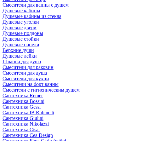
Смесители для ванны с душем
Душевые кабины
Душевые кабины из стекла
Душевые уголки
Душевые двери
Душевые поддоны
Душевые стойки
Душевые панели
Верхние души
Душевые лейки
Шланги для душа
Смесители для раковин
Смесители для душа
Смесители для кухни
Смесители на борт ванны
Смесители с гигиеническим душем
Сантехника Remer
Сантехника Bossini
Сантехника Gessi
Сантехника IB Rubinetti
Сантехника Giulini
Сантехника Nikolazzi
Сантехника Cisal
Сантехника Cea Design
Сантехника Fima Carlo frattini