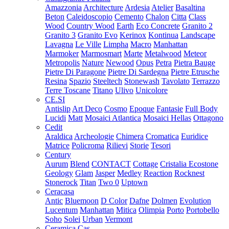
Amazzonia
Architecture
Ardesia
Atelier
Basaltina
Beton
Caleidoscopio
Cemento
Chalon
Citta
Class
Wood
Country Wood
Earth
Eco Concrete
Granito 2
Granito 3
Granito Evo
Kerinox
Kontinua
Landscape
Lavagna
Le Ville
Limpha
Macro
Manhattan
Marmoker
Marmosmart
Marte
Metalwood
Meteor
Metropolis
Nature
Newood
Opus
Petra
Pietra Bauge
Pietre Di Paragone
Pietre Di Sardegna
Pietre Etrusche
Resina
Spazio
Steeltech
Stonewash
Tavolato
Terrazzo
Terre Toscane
Titano
Ulivo
Unicolore
CE.SI
Antislip
Art Deco
Cosmo
Epoque
Fantasie
Full Body
Lucidi
Matt
Mosaici Atlantica
Mosaici Hellas
Ottagono
Cedit
Araldica
Archeologie
Chimera
Cromatica
Euridice
Matrice
Policroma
Rilievi
Storie
Tesori
Century
Aurum
Blend
CONTACT
Cottage
Cristalia
Ecostone
Geology
Glam
Jasper
Medley
Reaction
Rocknest
Stonerock
Titan
Two 0
Uptown
Ceracasa
Antic
Bluemoon
D Color
Dafne
Dolmen
Evolution
Lucentum
Manhattan
Mitica
Olimpia
Porto
Portobello
Soho
Solei
Urban
Vermont
Ceramica Cas