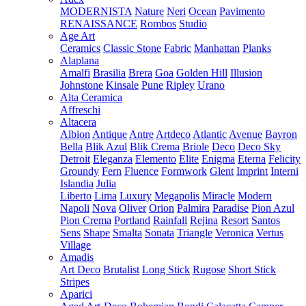
MODERNISTA
Nature
Neri
Ocean
Pavimento
RENAISSANCE
Rombos
Studio
Age Art
Ceramics
Classic Stone
Fabric
Manhattan
Planks
Alaplana
Amalfi
Brasilia
Brera
Goa
Golden Hill
Illusion
Johnstone
Kinsale
Pune
Ripley
Urano
Alta Ceramica
Affreschi
Altacera
Albion
Antique
Antre
Artdeco
Atlantic
Avenue
Bayron
Bella
Blik Azul
Blik Crema
Briole
Deco
Deco Sky
Detroit
Eleganza
Elemento
Elite
Enigma
Eterna
Felicity
Groundy
Fern
Fluence
Formwork
Glent
Imprint
Interni
Islandia
Julia
Liberto
Lima
Luxury
Megapolis
Miracle
Modern
Napoli
Nova
Oliver
Orion
Palmira
Paradise
Pion Azul
Pion Crema
Portland
Rainfall
Rejina
Resort
Santos
Sens
Shape
Smalta
Sonata
Triangle
Veronica
Vertus
Village
Amadis
Art Deco
Brutalist
Long Stick
Rugose
Short Stick
Stripes
Aparici