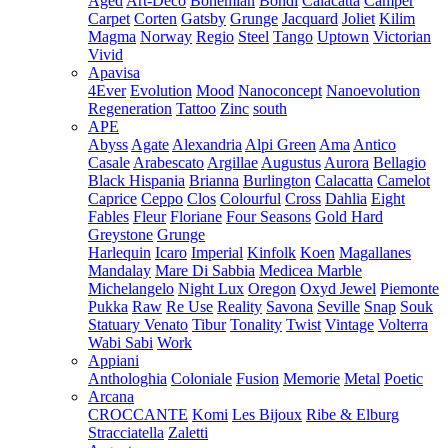
Aged
Art-Deco
Bohemian
Bondi
Calacatta
Camper
Carpet
Corten
Gatsby
Grunge
Jacquard
Joliet
Kilim
Magma
Norway
Regio
Steel
Tango
Uptown
Victorian
Vivid
Apavisa
4Ever
Evolution
Mood
Nanoconcept
Nanoevolution
Regeneration
Tattoo
Zinc
south
APE
Abyss
Agate
Alexandria
Alpi Green
Ama
Antico
Casale
Arabescato
Argillae
Augustus
Aurora
Bellagio
Black Hispania
Brianna
Burlington
Calacatta
Camelot
Caprice
Ceppo
Clos
Colourful
Cross
Dahlia
Eight
Fables
Fleur
Floriane
Four Seasons
Gold Hard
Greystone
Grunge
Harlequin
Icaro
Imperial
Kinfolk
Koen
Magallanes
Mandalay
Mare Di Sabbia
Medicea Marble
Michelangelo
Night Lux
Oregon
Oxyd Jewel
Piemonte
Pukka
Raw
Re Use
Reality
Savona
Seville
Snap
Souk
Statuary Venato
Tibur
Tonality
Twist
Vintage
Volterra
Wabi Sabi
Work
Appiani
Anthologhia
Coloniale
Fusion
Memorie
Metal
Poetic
Arcana
CROCCANTE
Komi
Les Bijoux
Ribe & Elburg
Stracciatella
Zaletti