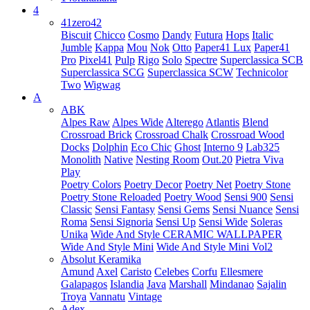
4
41zero42
Biscuit
Chicco
Cosmo
Dandy
Futura
Hops
Italic
Jumble
Kappa
Mou
Nok
Otto
Paper41 Lux
Paper41
Pro
Pixel41
Pulp
Rigo
Solo
Spectre
Superclassica SCB
Superclassica SCG
Superclassica SCW
Technicolor
Two
Wigwag
A
ABK
Alpes Raw
Alpes Wide
Alterego
Atlantis
Blend
Crossroad Brick
Crossroad Chalk
Crossroad Wood
Docks
Dolphin
Eco Chic
Ghost
Interno 9
Lab325
Monolith
Native
Nesting Room
Out.20
Pietra Viva
Play
Poetry Colors
Poetry Decor
Poetry Net
Poetry Stone
Poetry Stone Reloaded
Poetry Wood
Sensi 900
Sensi
Classic
Sensi Fantasy
Sensi Gems
Sensi Nuance
Sensi
Roma
Sensi Signoria
Sensi Up
Sensi Wide
Soleras
Unika
Wide And Style CERAMIC WALLPAPER
Wide And Style Mini
Wide And Style Mini Vol2
Absolut Keramika
Amund
Axel
Caristo
Celebes
Corfu
Ellesmere
Galapagos
Islandia
Java
Marshall
Mindanao
Sajalin
Troya
Vannatu
Vintage
Adex