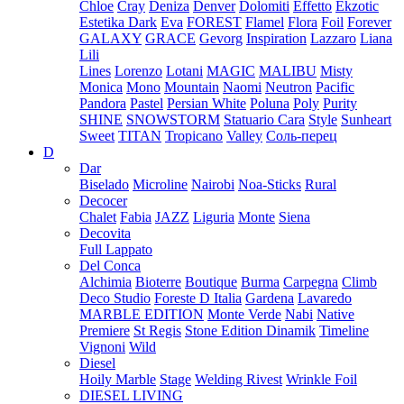
Chloe
Cray
Deniza
Denver
Dolomiti
Effetto
Ekzotic
Estetika Dark
Eva
FOREST
Flamel
Flora
Foil
Forever
GALAXY
GRACE
Gevorg
Inspiration
Lazzaro
Liana
Lili
Lines
Lorenzo
Lotani
MAGIC
MALIBU
Misty
Monica
Mono
Mountain
Naomi
Neutron
Pacific
Pandora
Pastel
Persian White
Poluna
Poly
Purity
SHINE
SNOWSTORM
Statuario Cara
Style
Sunheart
Sweet
TITAN
Tropicano
Valley
Соль-перец
D
Dar
Biselado
Microline
Nairobi
Noa-Sticks
Rural
Decocer
Chalet
Fabia
JAZZ
Liguria
Monte
Siena
Decovita
Full Lappato
Del Conca
Alchimia
Bioterre
Boutique
Burma
Carpegna
Climb
Deco Studio
Foreste D Italia
Gardena
Lavaredo
MARBLE EDITION
Monte Verde
Nabi
Native
Premiere
St Regis
Stone Edition Dinamik
Timeline
Vignoni
Wild
Diesel
Hoily Marble
Stage
Welding Rivest
Wrinkle Foil
DIESEL LIVING