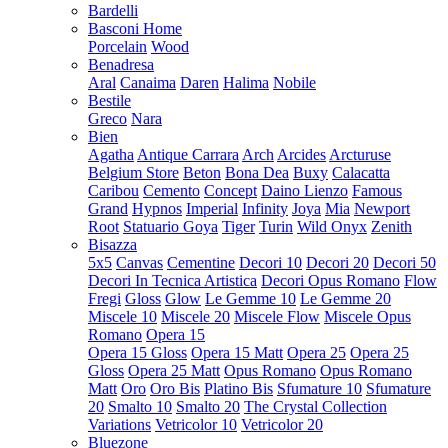
Bardelli
Basconi Home
Porcelain
Wood
Benadresa
Aral
Canaima
Daren
Halima
Nobile
Bestile
Greco
Nara
Bien
Agatha
Antique Carrara
Arch
Arcides
Arcturuse
Belgium Store
Beton
Bona Dea
Buxy
Calacatta
Caribou
Cemento
Concept
Daino Lienzo
Famous
Grand
Hypnos
Imperial
Infinity
Joya
Mia
Newport
Root
Statuario Goya
Tiger
Turin
Wild Onyx
Zenith
Bisazza
5x5
Canvas
Cementine
Decori 10
Decori 20
Decori 50
Decori In Tecnica Artistica
Decori Opus Romano
Flow
Fregi
Gloss
Glow
Le Gemme 10
Le Gemme 20
Miscele 10
Miscele 20
Miscele Flow
Miscele Opus
Romano
Opera 15
Opera 15 Gloss
Opera 15 Matt
Opera 25
Opera 25
Gloss
Opera 25 Matt
Opus Romano
Opus Romano
Matt
Oro
Oro Bis
Platino Bis
Sfumature 10
Sfumature
20
Smalto 10
Smalto 20
The Crystal Collection
Variations
Vetricolor 10
Vetricolor 20
Bluezone