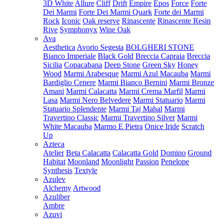
3D White
Allure
Cliff
Drift
Empire
Epos
Force
Forte
Dei Marmi
Forte Dei Marmi Quark
Forte dei Marmi
Rock
Iconic
Oak reserve
Rinascente
Rinascente Resin
Rive
Symphonyx
Wine Oak
Ava
Aesthetica
Avorio Segesta
BOLGHERI STONE
Bianco Imperiale
Black Gold
Breccia Capraia
Breccia
Sicilia
Copacabana
Deep Stone
Green Sky
Honey
Wood
Marmi Arabesque
Marmi Azul Macauba
Marmi
Bardiglio Cenere
Marmi Bianco Bernini
Marmi Bronze
Amani
Marmi Calacatta
Marmi Crema Marfil
Marmi
Lasa
Marmi Nero Belvedere
Marmi Statuario
Marmi
Statuario Splendente
Marmi Taj Mahal
Marmi
Travertino Classic
Marmi Travertino Silver
Marmi
White Macauba
Marmo E Pietra
Onice Iride
Scratch
Up
Azteca
Atelier
Beta Calacatta
Calacatta Gold
Domino
Ground
Habitat
Moonland
Moonlight
Passion
Penelope
Synthesis
Textyle
Azulev
Alchemy
Artwood
Azuliber
Ambre
Azuvi