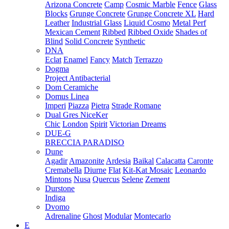
Arizona Concrete
Camp
Cosmic Marble
Fence
Glass
Blocks
Grunge Concrete
Grunge Concrete XL
Hard
Leather
Industrial Glass
Liquid Cosmo
Metal Perf
Mexican Cement
Ribbed
Ribbed Oxide
Shades of
Blind
Solid Concrete
Synthetic
DNA
Eclat
Enamel
Fancy
Match
Terrazzo
Dogma
Project Antibacterial
Dom Ceramiche
Domus Linea
Imperi
Piazza
Pietra
Strade Romane
Dual Gres NiceKer
Chic
London
Spirit
Victorian Dreams
DUE-G
BRECCIA PARADISO
Dune
Agadir
Amazonite
Ardesia
Baikal
Calacatta
Caronte
Cremabella
Diurne
Flat
Kit-Kat Mosaic
Leonardo
Mintons
Nusa
Quercus
Selene
Zement
Durstone
Indiga
Dvomo
Adrenaline
Ghost
Modular
Montecarlo
E