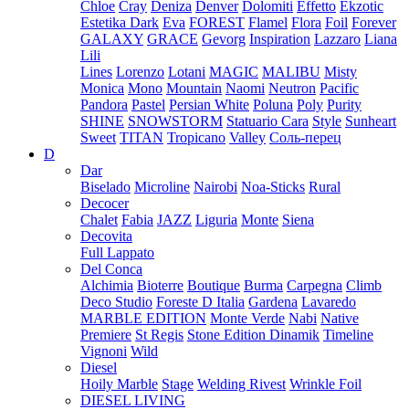
Chloe
Cray
Deniza
Denver
Dolomiti
Effetto
Ekzotic
Estetika Dark
Eva
FOREST
Flamel
Flora
Foil
Forever
GALAXY
GRACE
Gevorg
Inspiration
Lazzaro
Liana
Lili
Lines
Lorenzo
Lotani
MAGIC
MALIBU
Misty
Monica
Mono
Mountain
Naomi
Neutron
Pacific
Pandora
Pastel
Persian White
Poluna
Poly
Purity
SHINE
SNOWSTORM
Statuario Cara
Style
Sunheart
Sweet
TITAN
Tropicano
Valley
Соль-перец
D
Dar
Biselado
Microline
Nairobi
Noa-Sticks
Rural
Decocer
Chalet
Fabia
JAZZ
Liguria
Monte
Siena
Decovita
Full Lappato
Del Conca
Alchimia
Bioterre
Boutique
Burma
Carpegna
Climb
Deco Studio
Foreste D Italia
Gardena
Lavaredo
MARBLE EDITION
Monte Verde
Nabi
Native
Premiere
St Regis
Stone Edition Dinamik
Timeline
Vignoni
Wild
Diesel
Hoily Marble
Stage
Welding Rivest
Wrinkle Foil
DIESEL LIVING