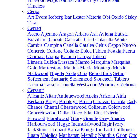
Hi Wood
Maps
Natural Stone
Onyx
Rock Salt
Timeless
Cerpa
Art
Evora
Iceberg
Isar
Lester
Materia
Obi
Oxido
Sisley
Tikal
Cerrad
Acero
Apenino
Aragon
Arbaro
Ash
Aviona
Batista
Brazilian Quarzite
Calacatta Gold
Calacatta White
Cambia
Campina
Canella
Catalea
Celtis
Ceppo Nuovo
Concrete
Cortone
Cottage
Epica
Fabien
Foggia
Fuerta
Giornata
Grapia
Katania
Laroya
Libero
Limeria
Lukka
Lussaca
Marmo
Marquina
Marquina
Gold
Masterstone
Mattina
Maxie
Montego
Mustiq
Nickwood
Nigella
Notta
Onix
Retro Brick
Setim
Softcement
Statuario
Stonemood
Stonetech
Tablero
Tacoma
Tassero
Tonella
Westwood
Woodmax
Zebrina
Cersanit
Alicante
Altair
Antiquewood
Apeks
Arizona
Atria
Berkana
Borgo
Brooklyn
Brosta
Caravan
Cariota
Carly
Chance
Chantal
Chesterwood
Coliseum
Colorwood
Concretewood
Dallas
Deco
Eilat
Etna
Exterio
Finwood
Floralwood
Glory
Granite
Grey Shades
Harbourwood
Hugge
Industrialwood
Ingir
Ivory
JackStone
Jacquard
Kama
Kongo
Lin
Loft
Lofthouse
Luara
Majolica
Manhattan
Metallic
Nautilus
Orion
Otto