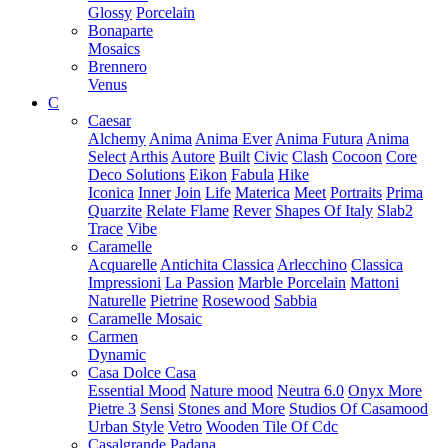
Glossy
Porcelain
Bonaparte
Mosaics
Brennero
Venus
C
Caesar
Alchemy
Anima
Anima Ever
Anima Futura
Anima
Select
Arthis
Autore
Built
Civic
Clash
Cocoon
Core
Deco Solutions
Eikon
Fabula
Hike
Iconica
Inner
Join
Life
Materica
Meet
Portraits
Prima
Quarzite
Relate Flame
Rever
Shapes Of Italy
Slab2
Trace
Vibe
Caramelle
Acquarelle
Antichita Classica
Arlecchino
Classica
Impressioni
La Passion
Marble Porcelain
Mattoni
Naturelle
Pietrine
Rosewood
Sabbia
Caramelle Mosaic
Carmen
Dynamic
Casa Dolce Casa
Essential Mood
Nature mood
Neutra 6.0
Onyx More
Pietre 3
Sensi
Stones and More
Studios Of Casamood
Urban Style
Vetro
Wooden Tile Of Cdc
Casalgrande Padana