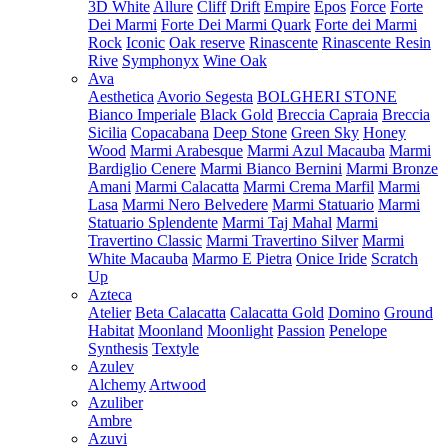
3D White
Allure
Cliff
Drift
Empire
Epos
Force
Forte
Dei Marmi
Forte Dei Marmi Quark
Forte dei Marmi
Rock
Iconic
Oak reserve
Rinascente
Rinascente Resin
Rive
Symphonyx
Wine Oak
Ava
Aesthetica
Avorio Segesta
BOLGHERI STONE
Bianco Imperiale
Black Gold
Breccia Capraia
Breccia
Sicilia
Copacabana
Deep Stone
Green Sky
Honey
Wood
Marmi Arabesque
Marmi Azul Macauba
Marmi
Bardiglio Cenere
Marmi Bianco Bernini
Marmi Bronze
Amani
Marmi Calacatta
Marmi Crema Marfil
Marmi
Lasa
Marmi Nero Belvedere
Marmi Statuario
Marmi
Statuario Splendente
Marmi Taj Mahal
Marmi
Travertino Classic
Marmi Travertino Silver
Marmi
White Macauba
Marmo E Pietra
Onice Iride
Scratch
Up
Azteca
Atelier
Beta Calacatta
Calacatta Gold
Domino
Ground
Habitat
Moonland
Moonlight
Passion
Penelope
Synthesis
Textyle
Azulev
Alchemy
Artwood
Azuliber
Ambre
Azuvi