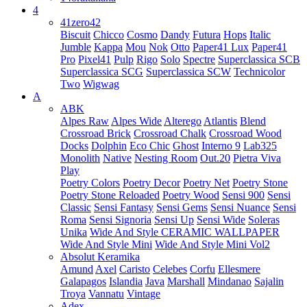
4
41zero42
Biscuit
Chicco
Cosmo
Dandy
Futura
Hops
Italic
Jumble
Kappa
Mou
Nok
Otto
Paper41 Lux
Paper41
Pro
Pixel41
Pulp
Rigo
Solo
Spectre
Superclassica SCB
Superclassica SCG
Superclassica SCW
Technicolor
Two
Wigwag
A
ABK
Alpes Raw
Alpes Wide
Alterego
Atlantis
Blend
Crossroad Brick
Crossroad Chalk
Crossroad Wood
Docks
Dolphin
Eco Chic
Ghost
Interno 9
Lab325
Monolith
Native
Nesting Room
Out.20
Pietra Viva
Play
Poetry Colors
Poetry Decor
Poetry Net
Poetry Stone
Poetry Stone Reloaded
Poetry Wood
Sensi 900
Sensi
Classic
Sensi Fantasy
Sensi Gems
Sensi Nuance
Sensi
Roma
Sensi Signoria
Sensi Up
Sensi Wide
Soleras
Unika
Wide And Style CERAMIC WALLPAPER
Wide And Style Mini
Wide And Style Mini Vol2
Absolut Keramika
Amund
Axel
Caristo
Celebes
Corfu
Ellesmere
Galapagos
Islandia
Java
Marshall
Mindanao
Sajalin
Troya
Vannatu
Vintage
Adex