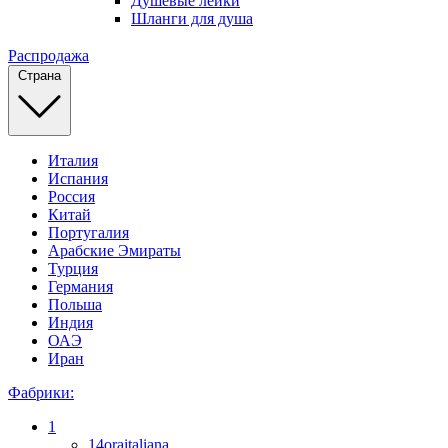
Душевые лейки
Шланги для душа
Распродажа
Страна
Италия
Испания
Россия
Китай
Португалия
Арабские Эмираты
Турция
Германия
Польша
Индия
ОАЭ
Иран
Фабрики:
1
14oraitaliana