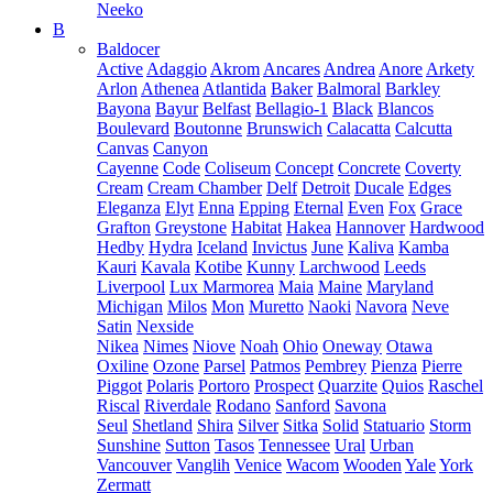
Neeko
B
Baldocer
Active
Adaggio
Akrom
Ancares
Andrea
Anore
Arkety
Arlon
Athenea
Atlantida
Baker
Balmoral
Barkley
Bayona
Bayur
Belfast
Bellagio-1
Black
Blancos
Boulevard
Boutonne
Brunswich
Calacatta
Calcutta
Canvas
Canyon
Cayenne
Code
Coliseum
Concept
Concrete
Coverty
Cream
Cream Chamber
Delf
Detroit
Ducale
Edges
Eleganza
Elyt
Enna
Epping
Eternal
Even
Fox
Grace
Grafton
Greystone
Habitat
Hakea
Hannover
Hardwood
Hedby
Hydra
Iceland
Invictus
June
Kaliva
Kamba
Kauri
Kavala
Kotibe
Kunny
Larchwood
Leeds
Liverpool
Lux Marmorea
Maia
Maine
Maryland
Michigan
Milos
Mon
Muretto
Naoki
Navora
Neve
Satin
Nexside
Nikea
Nimes
Niove
Noah
Ohio
Oneway
Otawa
Oxiline
Ozone
Parsel
Patmos
Pembrey
Pienza
Pierre
Piggot
Polaris
Portoro
Prospect
Quarzite
Quios
Raschel
Riscal
Riverdale
Rodano
Sanford
Savona
Seul
Shetland
Shira
Silver
Sitka
Solid
Statuario
Storm
Sunshine
Sutton
Tasos
Tennessee
Ural
Urban
Vancouver
Vanglih
Venice
Wacom
Wooden
Yale
York
Zermatt