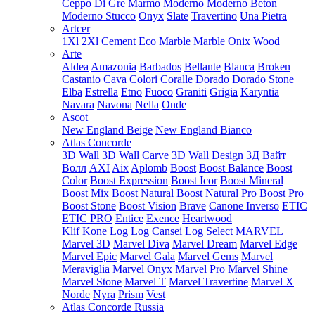
Ceppo Di Gre
Marmo
Moderno
Moderno Beton
Moderno Stucco
Onyx
Slate
Travertino
Una Pietra
Artcer
1Xl
2Xl
Cement
Eco Marble
Marble
Onix
Wood
Arte
Aldea
Amazonia
Barbados
Bellante
Blanca
Broken
Castanio
Cava
Colori
Coralle
Dorado
Dorado Stone
Elba
Estrella
Etno
Fuoco
Graniti
Grigia
Karyntia
Navara
Navona
Nella
Onde
Ascot
New England Beige
New England Bianco
Atlas Concorde
3D Wall
3D Wall Carve
3D Wall Design
3Д Вайт
Волл
AXI
Aix
Aplomb
Boost
Boost Balance
Boost
Color
Boost Expression
Boost Icor
Boost Mineral
Boost Mix
Boost Natural
Boost Natural Pro
Boost Pro
Boost Stone
Boost Vision
Brave
Canone Inverso
ETIC
ETIC PRO
Entice
Exence
Heartwood
Klif
Kone
Log
Log Cansei
Log Select
MARVEL
Marvel 3D
Marvel Diva
Marvel Dream
Marvel Edge
Marvel Epic
Marvel Gala
Marvel Gems
Marvel
Meraviglia
Marvel Onyx
Marvel Pro
Marvel Shine
Marvel Stone
Marvel T
Marvel Travertine
Marvel X
Norde
Nyra
Prism
Vest
Atlas Concorde Russia