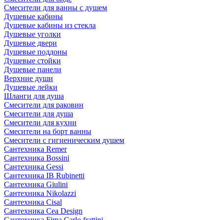
Смесители для ванны с душем
Душевые кабины
Душевые кабины из стекла
Душевые уголки
Душевые двери
Душевые поддоны
Душевые стойки
Душевые панели
Верхние души
Душевые лейки
Шланги для душа
Смесители для раковин
Смесители для душа
Смесители для кухни
Смесители на борт ванны
Смесители с гигиеническим душем
Сантехника Remer
Сантехника Bossini
Сантехника Gessi
Сантехника IB Rubinetti
Сантехника Giulini
Сантехника Nikolazzi
Сантехника Cisal
Сантехника Cea Design
Сантехника Fima Carlo frattini