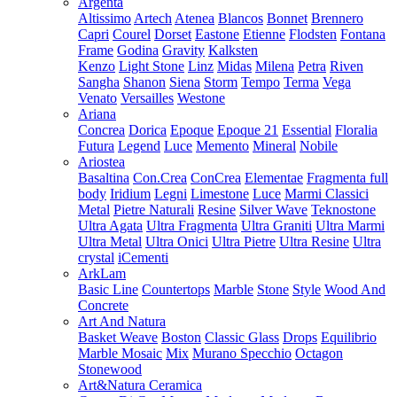
Argenta
Altissimo
Artech
Atenea
Blancos
Bonnet
Brennero
Capri
Courel
Dorset
Eastone
Etienne
Flodsten
Fontana
Frame
Godina
Gravity
Kalksten
Kenzo
Light Stone
Linz
Midas
Milena
Petra
Riven
Sangha
Shanon
Siena
Storm
Tempo
Terma
Vega
Venato
Versailles
Westone
Ariana
Concrea
Dorica
Epoque
Epoque 21
Essential
Floralia
Futura
Legend
Luce
Memento
Mineral
Nobile
Ariostea
Basaltina
Con.Crea
ConCrea
Elementae
Fragmenta full
body
Iridium
Legni
Limestone
Luce
Marmi Classici
Metal
Pietre Naturali
Resine
Silver Wave
Teknostone
Ultra Agata
Ultra Fragmenta
Ultra Graniti
Ultra Marmi
Ultra Metal
Ultra Onici
Ultra Pietre
Ultra Resine
Ultra
crystal
iCementi
ArkLam
Basic Line
Countertops
Marble
Stone
Style
Wood And
Concrete
Art And Natura
Basket Weave
Boston
Classic Glass
Drops
Equilibrio
Marble Mosaic
Mix
Murano Specchio
Octagon
Stonewood
Art&Natura Ceramica