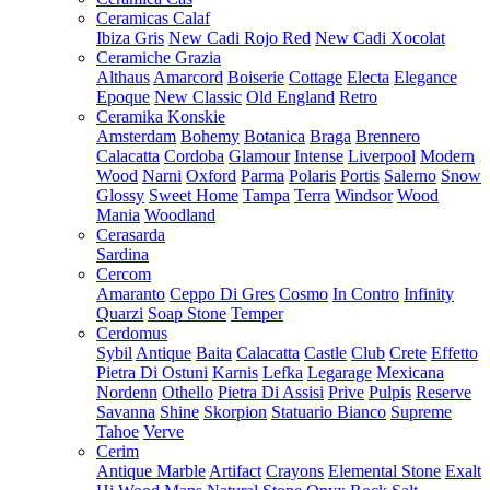
Ceramicas Calaf
Ibiza Gris
New Cadi Rojo Red
New Cadi Xocolat
Ceramiche Grazia
Althaus
Amarcord
Boiserie
Cottage
Electa
Elegance
Epoque
New Classic
Old England
Retro
Ceramika Konskie
Amsterdam
Bohemy
Botanica
Braga
Brennero
Calacatta
Cordoba
Glamour
Intense
Liverpool
Modern
Wood
Narni
Oxford
Parma
Polaris
Portis
Salerno
Snow
Glossy
Sweet Home
Tampa
Terra
Windsor
Wood
Mania
Woodland
Cerasarda
Sardina
Cercom
Amaranto
Ceppo Di Gres
Cosmo
In Contro
Infinity
Quarzi
Soap Stone
Temper
Cerdomus
Sybil
Antique
Baita
Calacatta
Castle
Club
Crete
Effetto
Pietra Di Ostuni
Karnis
Lefka
Legarage
Mexicana
Nordenn
Othello
Pietra Di Assisi
Prive
Pulpis
Reserve
Savanna
Shine
Skorpion
Statuario Bianco
Supreme
Tahoe
Verve
Cerim
Antique Marble
Artifact
Crayons
Elemental Stone
Exalt