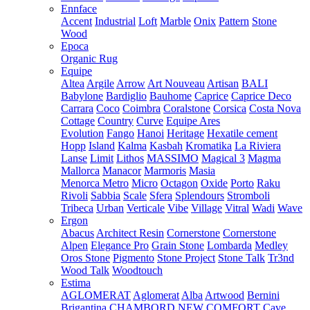
Ennface
Accent
Industrial
Loft
Marble
Onix
Pattern
Stone
Wood
Epoca
Organic Rug
Equipe
Altea
Argile
Arrow
Art Nouveau
Artisan
BALI
Babylone
Bardiglio
Bauhome
Caprice
Caprice Deco
Carrara
Coco
Coimbra
Coralstone
Corsica
Costa Nova
Cottage
Country
Curve
Equipe Ares
Evolution
Fango
Hanoi
Heritage
Hexatile cement
Hopp
Island
Kalma
Kasbah
Kromatika
La Riviera
Lanse
Limit
Lithos
MASSIMO
Magical 3
Magma
Mallorca
Manacor
Marmoris
Masia
Menorca
Metro
Micro
Octagon
Oxide
Porto
Raku
Rivoli
Sabbia
Scale
Sfera
Splendours
Stromboli
Tribeca
Urban
Verticale
Vibe
Village
Vitral
Wadi
Wave
Ergon
Abacus
Architect Resin
Cornerstone
Cornerstone
Alpen
Elegance Pro
Grain Stone
Lombarda
Medley
Oros Stone
Pigmento
Stone Project
Stone Talk
Tr3nd
Wood Talk
Woodtouch
Estima
AGLOMERAT
Aglomerat
Alba
Artwood
Bernini
Brigantina
CHAMBORD NEW
COMFORT
Cave