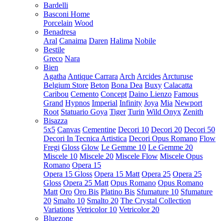
Bardelli
Basconi Home
Porcelain
Wood
Benadresa
Aral
Canaima
Daren
Halima
Nobile
Bestile
Greco
Nara
Bien
Agatha
Antique Carrara
Arch
Arcides
Arcturuse
Belgium Store
Beton
Bona Dea
Buxy
Calacatta
Caribou
Cemento
Concept
Daino Lienzo
Famous
Grand
Hypnos
Imperial
Infinity
Joya
Mia
Newport
Root
Statuario Goya
Tiger
Turin
Wild Onyx
Zenith
Bisazza
5x5
Canvas
Cementine
Decori 10
Decori 20
Decori 50
Decori In Tecnica Artistica
Decori Opus Romano
Flow
Fregi
Gloss
Glow
Le Gemme 10
Le Gemme 20
Miscele 10
Miscele 20
Miscele Flow
Miscele Opus
Romano
Opera 15
Opera 15 Gloss
Opera 15 Matt
Opera 25
Opera 25
Gloss
Opera 25 Matt
Opus Romano
Opus Romano
Matt
Oro
Oro Bis
Platino Bis
Sfumature 10
Sfumature
20
Smalto 10
Smalto 20
The Crystal Collection
Variations
Vetricolor 10
Vetricolor 20
Bluezone