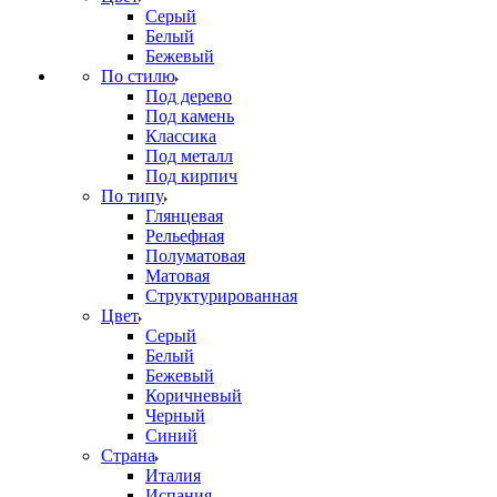
Серый
Белый
Бежевый
По стилю
Под дерево
Под камень
Классика
Под металл
Под кирпич
По типу
Глянцевая
Рельефная
Полуматовая
Матовая
Структурированная
Цвет
Серый
Белый
Бежевый
Коричневый
Черный
Синий
Страна
Италия
Испания