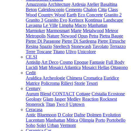
Amazzonia
Architecture
Ardesia
Atelier
Basaltina
Beton
Caleidoscopio
Cemento
Chalon
Citta
Class
Wood
Country Wood
Earth
Eco Concrete
Granito 2
Granito 3
Granito Evo
Kerinox
Kontinua
Landscape
Lavagna
Le Ville
Limpha
Macro
Manhattan
Marmoker
Marmosmart
Marte
Metalwood
Meteor
Metropolis
Nature
Newood
Opus
Petra
Pietra Bauge
Pietre Di Paragone
Pietre Di Sardegna
Pietre Etrusche
Resina
Spazio
Steeltech
Stonewash
Tavolato
Terrazzo
Terre Toscane
Titano
Ulivo
Unicolore
CE.SI
Antislip
Art Deco
Cosmo
Epoque
Fantasie
Full Body
Lucidi
Matt
Mosaici Atlantica
Mosaici Hellas
Ottagono
Cedit
Araldica
Archeologie
Chimera
Cromatica
Euridice
Matrice
Policroma
Rilievi
Storie
Tesori
Century
Aurum
Blend
CONTACT
Cottage
Cristalia
Ecostone
Geology
Glam
Jasper
Medley
Reaction
Rocknest
Stonerock
Titan
Two 0
Uptown
Ceracasa
Antic
Bluemoon
D Color
Dafne
Dolmen
Evolution
Lucentum
Manhattan
Mitica
Olimpia
Porto
Portobello
Soho
Solei
Urban
Vermont
Ceramica Cas