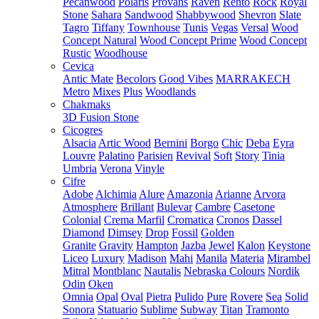
Pecanwood
Polaris
Provans
Raven
Rento
Rock
Royal
Stone
Sahara
Sandwood
Shabbywood
Shevron
Slate
Tagro
Tiffany
Townhouse
Tunis
Vegas
Versal
Wood
Concept Natural
Wood Concept Prime
Wood Concept
Rustic
Woodhouse
Cevica
Antic Mate
Becolors
Good Vibes
MARRAKECH
Metro
Mixes
Plus
Woodlands
Chakmaks
3D Fusion Stone
Cicogres
Alsacia
Artic Wood
Bernini
Borgo
Chic
Deba
Eyra
Louvre
Palatino
Parisien
Revival
Soft
Story
Tinia
Umbria
Verona
Vinyle
Cifre
Adobe
Alchimia
Alure
Amazonia
Arianne
Arvora
Atmosphere
Brillant
Bulevar
Cambre
Casetone
Colonial
Crema Marfil
Cromatica
Cronos
Dassel
Diamond
Dimsey
Drop
Fossil
Golden
Granite
Gravity
Hampton
Jazba
Jewel
Kalon
Keystone
Liceo
Luxury
Madison
Mahi
Manila
Materia
Mirambel
Mitral
Montblanc
Nautalis
Nebraska Colours
Nordik
Odin
Oken
Omnia
Opal
Oval
Pietra
Pulido
Pure
Rovere
Sea
Solid
Sonora
Statuario
Sublime
Subway
Titan
Tramonto