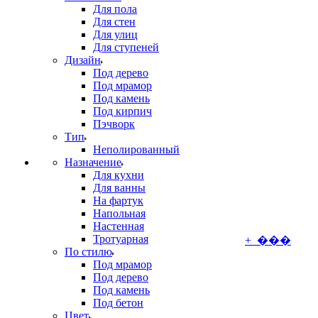
Для пола
Для стен
Для улиц
Для ступеней
Дизайн
Под дерево
Под мрамор
Под камень
Под кирпич
Пэчворк
Тип
Неполированный
Назначение
Для кухни
Для ванны
На фартук
Напольная
Настенная
Тротуарная
+ ���
По стилю
Под мрамор
Под дерево
Под камень
Под бетон
Цвет