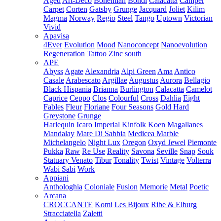
Aged
Art-Deco
Bohemian
Bondi
Calacatta
Camper
Carpet
Corten
Gatsby
Grunge
Jacquard
Joliet
Kilim
Magma
Norway
Regio
Steel
Tango
Uptown
Victorian
Vivid
Apavisa
4Ever
Evolution
Mood
Nanoconcept
Nanoevolution
Regeneration
Tattoo
Zinc
south
APE
Abyss
Agate
Alexandria
Alpi Green
Ama
Antico
Casale
Arabescato
Argillae
Augustus
Aurora
Bellagio
Black Hispania
Brianna
Burlington
Calacatta
Camelot
Caprice
Ceppo
Clos
Colourful
Cross
Dahlia
Eight
Fables
Fleur
Floriane
Four Seasons
Gold Hard
Greystone
Grunge
Harlequin
Icaro
Imperial
Kinfolk
Koen
Magallanes
Mandalay
Mare Di Sabbia
Medicea Marble
Michelangelo
Night Lux
Oregon
Oxyd Jewel
Piemonte
Pukka
Raw
Re Use
Reality
Savona
Seville
Snap
Souk
Statuary Venato
Tibur
Tonality
Twist
Vintage
Volterra
Wabi Sabi
Work
Appiani
Anthologhia
Coloniale
Fusion
Memorie
Metal
Poetic
Arcana
CROCCANTE
Komi
Les Bijoux
Ribe & Elburg
Stracciatella
Zaletti