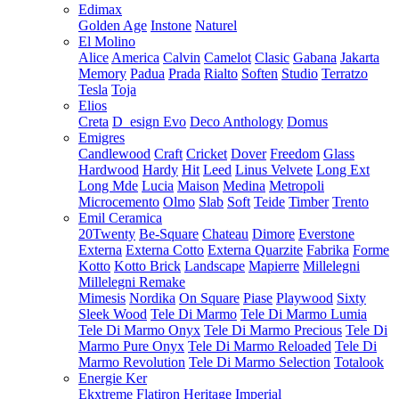
Edimax
Golden Age
Instone
Naturel
El Molino
Alice
America
Calvin
Camelot
Clasic
Gabana
Jakarta
Memory
Padua
Prada
Rialto
Soften
Studio
Terratzo
Tesla
Toja
Elios
Creta
D_esign Evo
Deco Anthology
Domus
Emigres
Candlewood
Craft
Cricket
Dover
Freedom
Glass
Hardwood
Hardy
Hit
Leed
Linus Velvete
Long Ext
Long Mde
Lucia
Maison
Medina
Metropoli
Microcemento
Olmo
Slab
Soft
Teide
Timber
Trento
Emil Ceramica
20Twenty
Be-Square
Chateau
Dimore
Everstone
Externa
Externa Cotto
Externa Quarzite
Fabrika
Forme
Kotto
Kotto Brick
Landscape
Mapierre
Millelegni
Millelegni Remake
Mimesis
Nordika
On Square
Piase
Playwood
Sixty
Sleek Wood
Tele Di Marmo
Tele Di Marmo Lumia
Tele Di Marmo Onyx
Tele Di Marmo Precious
Tele Di
Marmo Pure Onyx
Tele Di Marmo Reloaded
Tele Di
Marmo Revolution
Tele Di Marmo Selection
Totalook
Energie Ker
Ekxtreme
Flatiron
Heritage
Imperial