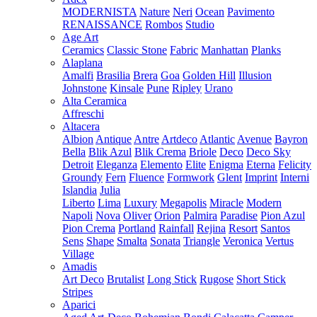
MODERNISTA
Nature
Neri
Ocean
Pavimento
RENAISSANCE
Rombos
Studio
Age Art
Ceramics
Classic Stone
Fabric
Manhattan
Planks
Alaplana
Amalfi
Brasilia
Brera
Goa
Golden Hill
Illusion
Johnstone
Kinsale
Pune
Ripley
Urano
Alta Ceramica
Affreschi
Altacera
Albion
Antique
Antre
Artdeco
Atlantic
Avenue
Bayron
Bella
Blik Azul
Blik Crema
Briole
Deco
Deco Sky
Detroit
Eleganza
Elemento
Elite
Enigma
Eterna
Felicity
Groundy
Fern
Fluence
Formwork
Glent
Imprint
Interni
Islandia
Julia
Liberto
Lima
Luxury
Megapolis
Miracle
Modern
Napoli
Nova
Oliver
Orion
Palmira
Paradise
Pion Azul
Pion Crema
Portland
Rainfall
Rejina
Resort
Santos
Sens
Shape
Smalta
Sonata
Triangle
Veronica
Vertus
Village
Amadis
Art Deco
Brutalist
Long Stick
Rugose
Short Stick
Stripes
Aparici