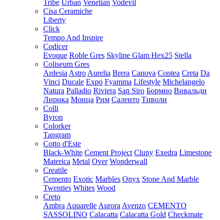
Tribe
Urban
Venetian
Vodevil
Cisa Ceramiche
Liberty
Click
Tempo And Inspire
Codicer
Evoque
Roble Gres
Skyline Glam Hex25
Stella
Coliseum Gres
Ardesia
Astro
Aurelia
Brera
Canova
Contea
Creta
Da
Vinci
Ducale
Expo
Fyamma
Lifestyle
Michelangelo
Natura
Palladio
Riviera
San Siro
Бормио
Вивальди
Лирика
Монца
Рим
Саленто
Тиволи
Colli
Byron
Colorker
Tangram
Cotto d'Este
Black-White
Cement Project
Cluny
Exedra
Limestone
Materica
Metal
Over
Wonderwall
Creatile
Cemento
Exotic
Marbles
Onyx
Stone And Marble
Twenties
Whites
Wood
Creto
Ambra
Aquarelle
Aurora
Avenzo
CEMENTO
SASSOLINO
Calacatta
Calacatta Gold
Checkmate