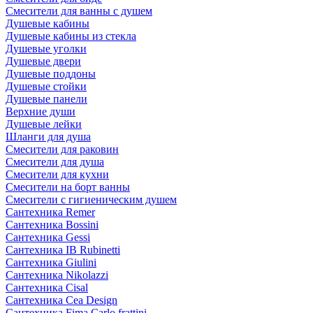
Смесители для ванны с душем
Душевые кабины
Душевые кабины из стекла
Душевые уголки
Душевые двери
Душевые поддоны
Душевые стойки
Душевые панели
Верхние души
Душевые лейки
Шланги для душа
Смесители для раковин
Смесители для душа
Смесители для кухни
Смесители на борт ванны
Смесители с гигиеническим душем
Сантехника Remer
Сантехника Bossini
Сантехника Gessi
Сантехника IB Rubinetti
Сантехника Giulini
Сантехника Nikolazzi
Сантехника Cisal
Сантехника Cea Design
Сантехника Fima Carlo frattini