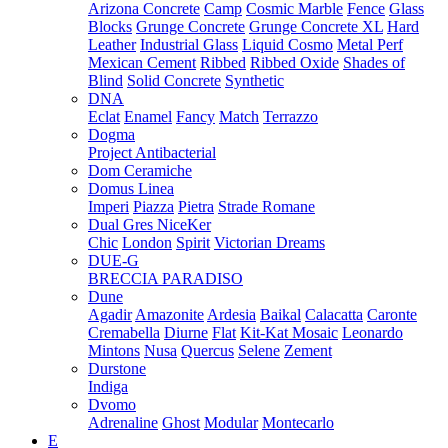
Arizona Concrete
Camp
Cosmic Marble
Fence
Glass
Blocks
Grunge Concrete
Grunge Concrete XL
Hard
Leather
Industrial Glass
Liquid Cosmo
Metal Perf
Mexican Cement
Ribbed
Ribbed Oxide
Shades of
Blind
Solid Concrete
Synthetic
DNA
Eclat
Enamel
Fancy
Match
Terrazzo
Dogma
Project Antibacterial
Dom Ceramiche
Domus Linea
Imperi
Piazza
Pietra
Strade Romane
Dual Gres NiceKer
Chic
London
Spirit
Victorian Dreams
DUE-G
BRECCIA PARADISO
Dune
Agadir
Amazonite
Ardesia
Baikal
Calacatta
Caronte
Cremabella
Diurne
Flat
Kit-Kat Mosaic
Leonardo
Mintons
Nusa
Quercus
Selene
Zement
Durstone
Indiga
Dvomo
Adrenaline
Ghost
Modular
Montecarlo
E