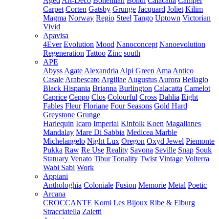
Aged
Art-Deco
Bohemian
Bondi
Calacatta
Camper
Carpet
Corten
Gatsby
Grunge
Jacquard
Joliet
Kilim
Magma
Norway
Regio
Steel
Tango
Uptown
Victorian
Vivid
Apavisa
4Ever
Evolution
Mood
Nanoconcept
Nanoevolution
Regeneration
Tattoo
Zinc
south
APE
Abyss
Agate
Alexandria
Alpi Green
Ama
Antico
Casale
Arabescato
Argillae
Augustus
Aurora
Bellagio
Black Hispania
Brianna
Burlington
Calacatta
Camelot
Caprice
Ceppo
Clos
Colourful
Cross
Dahlia
Eight
Fables
Fleur
Floriane
Four Seasons
Gold Hard
Greystone
Grunge
Harlequin
Icaro
Imperial
Kinfolk
Koen
Magallanes
Mandalay
Mare Di Sabbia
Medicea Marble
Michelangelo
Night Lux
Oregon
Oxyd Jewel
Piemonte
Pukka
Raw
Re Use
Reality
Savona
Seville
Snap
Souk
Statuary Venato
Tibur
Tonality
Twist
Vintage
Volterra
Wabi Sabi
Work
Appiani
Anthologhia
Coloniale
Fusion
Memorie
Metal
Poetic
Arcana
CROCCANTE
Komi
Les Bijoux
Ribe & Elburg
Stracciatella
Zaletti