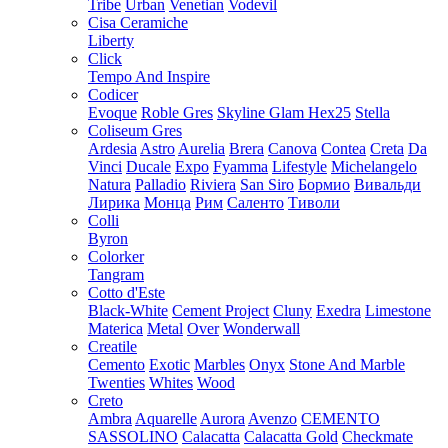
Tribe
Urban
Venetian
Vodevil
Cisa Ceramiche
Liberty
Click
Tempo And Inspire
Codicer
Evoque
Roble Gres
Skyline Glam Hex25
Stella
Coliseum Gres
Ardesia
Astro
Aurelia
Brera
Canova
Contea
Creta
Da
Vinci
Ducale
Expo
Fyamma
Lifestyle
Michelangelo
Natura
Palladio
Riviera
San Siro
Бормио
Вивальди
Лирика
Монца
Рим
Саленто
Тиволи
Colli
Byron
Colorker
Tangram
Cotto d'Este
Black-White
Cement Project
Cluny
Exedra
Limestone
Materica
Metal
Over
Wonderwall
Creatile
Cemento
Exotic
Marbles
Onyx
Stone And Marble
Twenties
Whites
Wood
Creto
Ambra
Aquarelle
Aurora
Avenzo
CEMENTO
SASSOLINO
Calacatta
Calacatta Gold
Checkmate