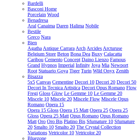
Bardelli
Basconi Home
Porcelain
Wood
Benadresa
Aral
Canaima
Daren
Halima
Nobile
Bestile
Greco
Nara
Bien
Agatha
Antique Carrara
Arch
Arcides
Arcturuse
Belgium Store
Beton
Bona Dea
Buxy
Calacatta
Caribou
Cemento
Concept
Daino Lienzo
Famous
Grand
Hypnos
Imperial
Infinity
Joya
Mia
Newport
Root
Statuario Goya
Tiger
Turin
Wild Onyx
Zenith
Bisazza
5x5
Canvas
Cementine
Decori 10
Decori 20
Decori 50
Decori In Tecnica Artistica
Decori Opus Romano
Flow
Fregi
Gloss
Glow
Le Gemme 10
Le Gemme 20
Miscele 10
Miscele 20
Miscele Flow
Miscele Opus
Romano
Opera 15
Opera 15 Gloss
Opera 15 Matt
Opera 25
Opera 25
Gloss
Opera 25 Matt
Opus Romano
Opus Romano
Matt
Oro
Oro Bis
Platino Bis
Sfumature 10
Sfumature
20
Smalto 10
Smalto 20
The Crystal Collection
Variations
Vetricolor 10
Vetricolor 20
Bluezone