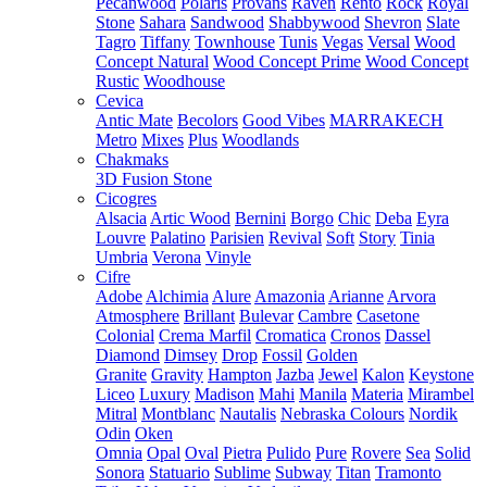
Pecanwood
Polaris
Provans
Raven
Rento
Rock
Royal
Stone
Sahara
Sandwood
Shabbywood
Shevron
Slate
Tagro
Tiffany
Townhouse
Tunis
Vegas
Versal
Wood
Concept Natural
Wood Concept Prime
Wood Concept
Rustic
Woodhouse
Cevica
Antic Mate
Becolors
Good Vibes
MARRAKECH
Metro
Mixes
Plus
Woodlands
Chakmaks
3D Fusion Stone
Cicogres
Alsacia
Artic Wood
Bernini
Borgo
Chic
Deba
Eyra
Louvre
Palatino
Parisien
Revival
Soft
Story
Tinia
Umbria
Verona
Vinyle
Cifre
Adobe
Alchimia
Alure
Amazonia
Arianne
Arvora
Atmosphere
Brillant
Bulevar
Cambre
Casetone
Colonial
Crema Marfil
Cromatica
Cronos
Dassel
Diamond
Dimsey
Drop
Fossil
Golden
Granite
Gravity
Hampton
Jazba
Jewel
Kalon
Keystone
Liceo
Luxury
Madison
Mahi
Manila
Materia
Mirambel
Mitral
Montblanc
Nautalis
Nebraska Colours
Nordik
Odin
Oken
Omnia
Opal
Oval
Pietra
Pulido
Pure
Rovere
Sea
Solid
Sonora
Statuario
Sublime
Subway
Titan
Tramonto