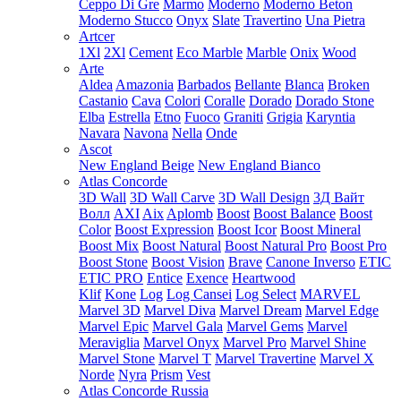
Ceppo Di Gre
Marmo
Moderno
Moderno Beton
Moderno Stucco
Onyx
Slate
Travertino
Una Pietra
Artcer
1Xl
2Xl
Cement
Eco Marble
Marble
Onix
Wood
Arte
Aldea
Amazonia
Barbados
Bellante
Blanca
Broken
Castanio
Cava
Colori
Coralle
Dorado
Dorado Stone
Elba
Estrella
Etno
Fuoco
Graniti
Grigia
Karyntia
Navara
Navona
Nella
Onde
Ascot
New England Beige
New England Bianco
Atlas Concorde
3D Wall
3D Wall Carve
3D Wall Design
3Д Вайт
Волл
AXI
Aix
Aplomb
Boost
Boost Balance
Boost
Color
Boost Expression
Boost Icor
Boost Mineral
Boost Mix
Boost Natural
Boost Natural Pro
Boost Pro
Boost Stone
Boost Vision
Brave
Canone Inverso
ETIC
ETIC PRO
Entice
Exence
Heartwood
Klif
Kone
Log
Log Cansei
Log Select
MARVEL
Marvel 3D
Marvel Diva
Marvel Dream
Marvel Edge
Marvel Epic
Marvel Gala
Marvel Gems
Marvel
Meraviglia
Marvel Onyx
Marvel Pro
Marvel Shine
Marvel Stone
Marvel T
Marvel Travertine
Marvel X
Norde
Nyra
Prism
Vest
Atlas Concorde Russia