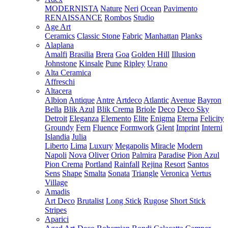
MODERNISTA
Nature
Neri
Ocean
Pavimento
RENAISSANCE
Rombos
Studio
Age Art
Ceramics
Classic Stone
Fabric
Manhattan
Planks
Alaplana
Amalfi
Brasilia
Brera
Goa
Golden Hill
Illusion
Johnstone
Kinsale
Pune
Ripley
Urano
Alta Ceramica
Affreschi
Altacera
Albion
Antique
Antre
Artdeco
Atlantic
Avenue
Bayron
Bella
Blik Azul
Blik Crema
Briole
Deco
Deco Sky
Detroit
Eleganza
Elemento
Elite
Enigma
Eterna
Felicity
Groundy
Fern
Fluence
Formwork
Glent
Imprint
Interni
Islandia
Julia
Liberto
Lima
Luxury
Megapolis
Miracle
Modern
Napoli
Nova
Oliver
Orion
Palmira
Paradise
Pion Azul
Pion Crema
Portland
Rainfall
Rejina
Resort
Santos
Sens
Shape
Smalta
Sonata
Triangle
Veronica
Vertus
Village
Amadis
Art Deco
Brutalist
Long Stick
Rugose
Short Stick
Stripes
Aparici