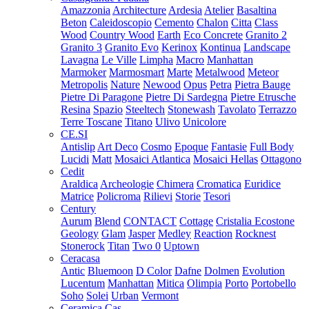
Amazzonia
Architecture
Ardesia
Atelier
Basaltina
Beton
Caleidoscopio
Cemento
Chalon
Citta
Class
Wood
Country Wood
Earth
Eco Concrete
Granito 2
Granito 3
Granito Evo
Kerinox
Kontinua
Landscape
Lavagna
Le Ville
Limpha
Macro
Manhattan
Marmoker
Marmosmart
Marte
Metalwood
Meteor
Metropolis
Nature
Newood
Opus
Petra
Pietra Bauge
Pietre Di Paragone
Pietre Di Sardegna
Pietre Etrusche
Resina
Spazio
Steeltech
Stonewash
Tavolato
Terrazzo
Terre Toscane
Titano
Ulivo
Unicolore
CE.SI
Antislip
Art Deco
Cosmo
Epoque
Fantasie
Full Body
Lucidi
Matt
Mosaici Atlantica
Mosaici Hellas
Ottagono
Cedit
Araldica
Archeologie
Chimera
Cromatica
Euridice
Matrice
Policroma
Rilievi
Storie
Tesori
Century
Aurum
Blend
CONTACT
Cottage
Cristalia
Ecostone
Geology
Glam
Jasper
Medley
Reaction
Rocknest
Stonerock
Titan
Two 0
Uptown
Ceracasa
Antic
Bluemoon
D Color
Dafne
Dolmen
Evolution
Lucentum
Manhattan
Mitica
Olimpia
Porto
Portobello
Soho
Solei
Urban
Vermont
Ceramica Cas