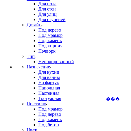
Для пола
Для стен
Для улиц
Для ступеней
Дизайн
Под дерево
Под мрамор
Под камень
Под кирпич
Пэчворк
Тип
Неполированный
Назначение
Для кухни
Для ванны
На фартук
Напольная
Настенная
Тротуарная
+ ���
По стилю
Под мрамор
Под дерево
Под камень
Под бетон
Цвет