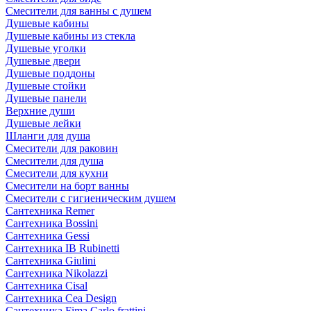
Смесители для ванны с душем
Душевые кабины
Душевые кабины из стекла
Душевые уголки
Душевые двери
Душевые поддоны
Душевые стойки
Душевые панели
Верхние души
Душевые лейки
Шланги для душа
Смесители для раковин
Смесители для душа
Смесители для кухни
Смесители на борт ванны
Смесители с гигиеническим душем
Сантехника Remer
Сантехника Bossini
Сантехника Gessi
Сантехника IB Rubinetti
Сантехника Giulini
Сантехника Nikolazzi
Сантехника Cisal
Сантехника Cea Design
Сантехника Fima Carlo frattini