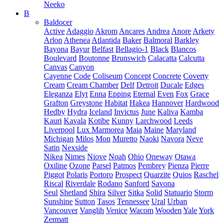
Neeko
B
Baldocer
Active
Adaggio
Akrom
Ancares
Andrea
Anore
Arkety
Arlon
Athenea
Atlantida
Baker
Balmoral
Barkley
Bayona
Bayur
Belfast
Bellagio-1
Black
Blancos
Boulevard
Boutonne
Brunswich
Calacatta
Calcutta
Canvas
Canyon
Cayenne
Code
Coliseum
Concept
Concrete
Coverty
Cream
Cream Chamber
Delf
Detroit
Ducale
Edges
Eleganza
Elyt
Enna
Epping
Eternal
Even
Fox
Grace
Grafton
Greystone
Habitat
Hakea
Hannover
Hardwood
Hedby
Hydra
Iceland
Invictus
June
Kaliva
Kamba
Kauri
Kavala
Kotibe
Kunny
Larchwood
Leeds
Liverpool
Lux Marmorea
Maia
Maine
Maryland
Michigan
Milos
Mon
Muretto
Naoki
Navora
Neve
Satin
Nexside
Nikea
Nimes
Niove
Noah
Ohio
Oneway
Otawa
Oxiline
Ozone
Parsel
Patmos
Pembrey
Pienza
Pierre
Piggot
Polaris
Portoro
Prospect
Quarzite
Quios
Raschel
Riscal
Riverdale
Rodano
Sanford
Savona
Seul
Shetland
Shira
Silver
Sitka
Solid
Statuario
Storm
Sunshine
Sutton
Tasos
Tennessee
Ural
Urban
Vancouver
Vanglih
Venice
Wacom
Wooden
Yale
York
Zermatt