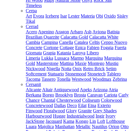
Hi Wood
Maps
Natural Stone
Onyx
Rock Salt
Timeless
Cerpa
Art
Evora
Iceberg
Isar
Lester
Materia
Obi
Oxido
Sisley
Tikal
Cerrad
Acero
Apenino
Aragon
Arbaro
Ash
Aviona
Batista
Brazilian Quarzite
Calacatta Gold
Calacatta White
Cambia
Campina
Canella
Catalea
Celtis
Ceppo Nuovo
Concrete
Cortone
Cottage
Epica
Fabien
Foggia
Fuerta
Giornata
Grapia
Katania
Laroya
Libero
Limeria
Lukka
Lussaca
Marmo
Marquina
Marquina
Gold
Masterstone
Mattina
Maxie
Montego
Mustiq
Nickwood
Nigella
Notta
Onix
Retro Brick
Setim
Softcement
Statuario
Stonemood
Stonetech
Tablero
Tacoma
Tassero
Tonella
Westwood
Woodmax
Zebrina
Cersanit
Alicante
Altair
Antiquewood
Apeks
Arizona
Atria
Berkana
Borgo
Brooklyn
Brosta
Caravan
Cariota
Carly
Chance
Chantal
Chesterwood
Coliseum
Colorwood
Concretewood
Dallas
Deco
Eilat
Etna
Exterio
Finwood
Floralwood
Glory
Granite
Grey Shades
Harbourwood
Hugge
Industrialwood
Ingir
Ivory
JackStone
Jacquard
Kama
Kongo
Lin
Loft
Lofthouse
Luara
Majolica
Manhattan
Metallic
Nautilus
Orion
Otto