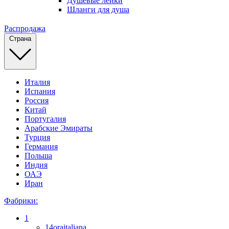
Душевые лейки
Шланги для душа
Распродажа
Страна
Италия
Испания
Россия
Китай
Португалия
Арабские Эмираты
Турция
Германия
Польша
Индия
ОАЭ
Иран
Фабрики:
1
14oraitaliana