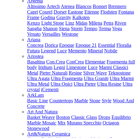
Argenta
Altissimo
Artech
Atenea
Blancos
Bonnet
Brennero
Capri
Courel
Dorset
Eastone
Etienne
Flodsten
Fontana
Frame
Godina
Gravity
Kalksten
Kenzo
Light Stone
Linz
Midas
Milena
Petra
Riven
Sangha
Shanon
Siena
Storm
Tempo
Terma
Vega
Venato
Versailles
Westone
Ariana
Concrea
Dorica
Epoque
Epoque 21
Essential
Floralia
Futura
Legend
Luce
Memento
Mineral
Nobile
Ariostea
Basaltina
Con.Crea
ConCrea
Elementae
Fragmenta full
body
Iridium
Legni
Limestone
Luce
Marmi Classici
Metal
Pietre Naturali
Resine
Silver Wave
Teknostone
Ultra Agata
Ultra Fragmenta
Ultra Graniti
Ultra Marmi
Ultra Metal
Ultra Onici
Ultra Pietre
Ultra Resine
Ultra
crystal
iCementi
ArkLam
Basic Line
Countertops
Marble
Stone
Style
Wood And
Concrete
Art And Natura
Basket Weave
Boston
Classic Glass
Drops
Equilibrio
Marble Mosaic
Mix
Murano Specchio
Octagon
Stonewood
Art&Natura Ceramica