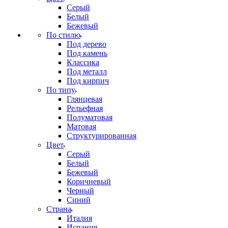
Серый
Белый
Бежевый
По стилю
Под дерево
Под камень
Классика
Под металл
Под кирпич
По типу
Глянцевая
Рельефная
Полуматовая
Матовая
Структурированная
Цвет
Серый
Белый
Бежевый
Коричневый
Черный
Синий
Страна
Италия
Испания