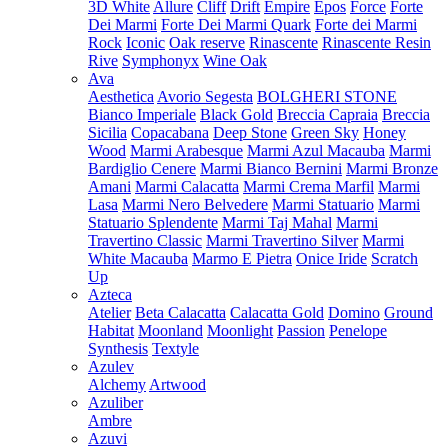
3D White
Allure
Cliff
Drift
Empire
Epos
Force
Forte
Dei Marmi
Forte Dei Marmi Quark
Forte dei Marmi
Rock
Iconic
Oak reserve
Rinascente
Rinascente Resin
Rive
Symphonyx
Wine Oak
Ava
Aesthetica
Avorio Segesta
BOLGHERI STONE
Bianco Imperiale
Black Gold
Breccia Capraia
Breccia
Sicilia
Copacabana
Deep Stone
Green Sky
Honey
Wood
Marmi Arabesque
Marmi Azul Macauba
Marmi
Bardiglio Cenere
Marmi Bianco Bernini
Marmi Bronze
Amani
Marmi Calacatta
Marmi Crema Marfil
Marmi
Lasa
Marmi Nero Belvedere
Marmi Statuario
Marmi
Statuario Splendente
Marmi Taj Mahal
Marmi
Travertino Classic
Marmi Travertino Silver
Marmi
White Macauba
Marmo E Pietra
Onice Iride
Scratch
Up
Azteca
Atelier
Beta Calacatta
Calacatta Gold
Domino
Ground
Habitat
Moonland
Moonlight
Passion
Penelope
Synthesis
Textyle
Azulev
Alchemy
Artwood
Azuliber
Ambre
Azuvi