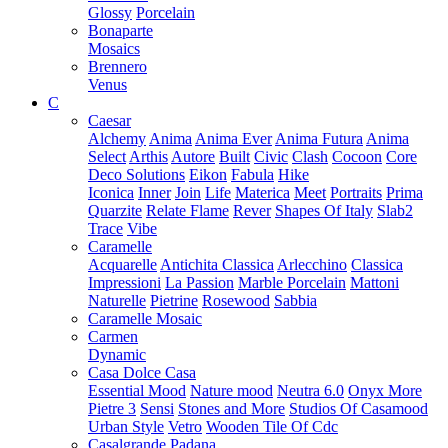
Glossy
Porcelain
Bonaparte
Mosaics
Brennero
Venus
C
Caesar
Alchemy
Anima
Anima Ever
Anima Futura
Anima
Select
Arthis
Autore
Built
Civic
Clash
Cocoon
Core
Deco Solutions
Eikon
Fabula
Hike
Iconica
Inner
Join
Life
Materica
Meet
Portraits
Prima
Quarzite
Relate Flame
Rever
Shapes Of Italy
Slab2
Trace
Vibe
Caramelle
Acquarelle
Antichita Classica
Arlecchino
Classica
Impressioni
La Passion
Marble Porcelain
Mattoni
Naturelle
Pietrine
Rosewood
Sabbia
Caramelle Mosaic
Carmen
Dynamic
Casa Dolce Casa
Essential Mood
Nature mood
Neutra 6.0
Onyx More
Pietre 3
Sensi
Stones and More
Studios Of Casamood
Urban Style
Vetro
Wooden Tile Of Cdc
Casalgrande Padana