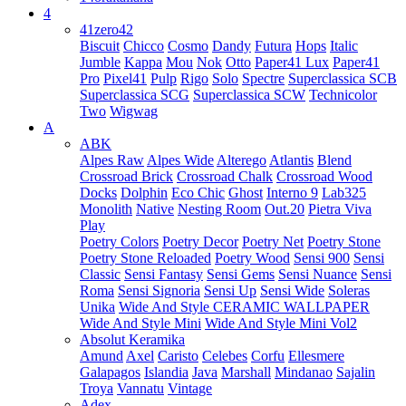
4
41zero42
Biscuit
Chicco
Cosmo
Dandy
Futura
Hops
Italic
Jumble
Kappa
Mou
Nok
Otto
Paper41 Lux
Paper41
Pro
Pixel41
Pulp
Rigo
Solo
Spectre
Superclassica SCB
Superclassica SCG
Superclassica SCW
Technicolor
Two
Wigwag
A
ABK
Alpes Raw
Alpes Wide
Alterego
Atlantis
Blend
Crossroad Brick
Crossroad Chalk
Crossroad Wood
Docks
Dolphin
Eco Chic
Ghost
Interno 9
Lab325
Monolith
Native
Nesting Room
Out.20
Pietra Viva
Play
Poetry Colors
Poetry Decor
Poetry Net
Poetry Stone
Poetry Stone Reloaded
Poetry Wood
Sensi 900
Sensi
Classic
Sensi Fantasy
Sensi Gems
Sensi Nuance
Sensi
Roma
Sensi Signoria
Sensi Up
Sensi Wide
Soleras
Unika
Wide And Style CERAMIC WALLPAPER
Wide And Style Mini
Wide And Style Mini Vol2
Absolut Keramika
Amund
Axel
Caristo
Celebes
Corfu
Ellesmere
Galapagos
Islandia
Java
Marshall
Mindanao
Sajalin
Troya
Vannatu
Vintage
Adex