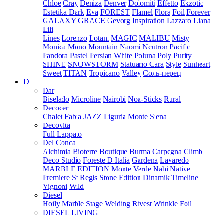
Chloe
Cray
Deniza
Denver
Dolomiti
Effetto
Ekzotic
Estetika Dark
Eva
FOREST
Flamel
Flora
Foil
Forever
GALAXY
GRACE
Gevorg
Inspiration
Lazzaro
Liana
Lili
Lines
Lorenzo
Lotani
MAGIC
MALIBU
Misty
Monica
Mono
Mountain
Naomi
Neutron
Pacific
Pandora
Pastel
Persian White
Poluna
Poly
Purity
SHINE
SNOWSTORM
Statuario Cara
Style
Sunheart
Sweet
TITAN
Tropicano
Valley
Соль-перец
D
Dar
Biselado
Microline
Nairobi
Noa-Sticks
Rural
Decocer
Chalet
Fabia
JAZZ
Liguria
Monte
Siena
Decovita
Full Lappato
Del Conca
Alchimia
Bioterre
Boutique
Burma
Carpegna
Climb
Deco Studio
Foreste D Italia
Gardena
Lavaredo
MARBLE EDITION
Monte Verde
Nabi
Native
Premiere
St Regis
Stone Edition Dinamik
Timeline
Vignoni
Wild
Diesel
Hoily Marble
Stage
Welding Rivest
Wrinkle Foil
DIESEL LIVING