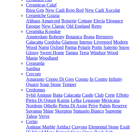
Ceramicas Calaf
Ibiza Gris
New Cadi Rojo Red
New Cadi Xocolat
Ceramiche Grazia
Althaus
Amarcord
Boiserie
Cottage
Electa
Elegance
Epoque
New Classic
Old England
Retro
Ceramika Konskie
Amsterdam
Bohemy
Botanica
Braga
Brennero
Calacatta
Cordoba
Glamour
Intense
Liverpool
Modern
Wood
Narni
Oxford
Parma
Polaris
Portis
Salerno
Snow
Glossy
Sweet Home
Tampa
Terra
Windsor
Wood
Mania
Woodland
Cerasarda
Sardina
Cercom
Amaranto
Ceppo Di Gres
Cosmo
In Contro
Infinity
Quarzi
Soap Stone
Temper
Cerdomus
Sybil
Antique
Baita
Calacatta
Castle
Club
Crete
Effetto
Pietra Di Ostuni
Karnis
Lefka
Legarage
Mexicana
Nordenn
Othello
Pietra Di Assisi
Prive
Pulpis
Reserve
Savanna
Shine
Skorpion
Statuario Bianco
Supreme
Tahoe
Verve
Cerim
Antique Marble
Artifact
Crayons
Elemental Stone
Exalt