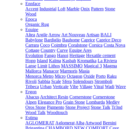
Ennface
Accent
Industrial
Loft
Marble
Onix
Pattern
Stone
Wood
Epoca
Organic Rug
Equipe
Altea
Argile
Arrow
Art Nouveau
Artisan
BALI
Babylone
Bardiglio
Bauhome
Caprice
Caprice Deco
Carrara
Coco
Coimbra
Coralstone
Corsica
Costa Nova
Cottage
Country
Curve
Equipe Ares
Evolution
Fango
Hanoi
Heritage
Hexatile cement
Hopp
Island
Kalma
Kasbah
Kromatika
La Riviera
Lanse
Limit
Lithos
MASSIMO
Magical 3
Magma
Mallorca
Manacor
Marmoris
Masia
Menorca
Metro
Micro
Octagon
Oxide
Porto
Raku
Rivoli
Sabbia
Scale
Sfera
Splendours
Stromboli
Tribeca
Urban
Verticale
Vibe
Village
Vitral
Wadi
Wave
Ergon
Abacus
Architect Resin
Cornerstone
Cornerstone
Alpen
Elegance Pro
Grain Stone
Lombarda
Medley
Oros Stone
Pigmento
Stone Project
Stone Talk
Tr3nd
Wood Talk
Woodtouch
Estima
AGLOMERAT
Aglomerat
Alba
Artwood
Bernini
Brigantina
CHAMBORD NEW
COMFORT
Cave