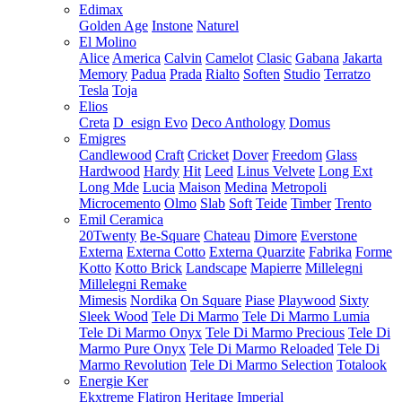
Edimax
Golden Age
Instone
Naturel
El Molino
Alice
America
Calvin
Camelot
Clasic
Gabana
Jakarta
Memory
Padua
Prada
Rialto
Soften
Studio
Terratzo
Tesla
Toja
Elios
Creta
D_esign Evo
Deco Anthology
Domus
Emigres
Candlewood
Craft
Cricket
Dover
Freedom
Glass
Hardwood
Hardy
Hit
Leed
Linus Velvete
Long Ext
Long Mde
Lucia
Maison
Medina
Metropoli
Microcemento
Olmo
Slab
Soft
Teide
Timber
Trento
Emil Ceramica
20Twenty
Be-Square
Chateau
Dimore
Everstone
Externa
Externa Cotto
Externa Quarzite
Fabrika
Forme
Kotto
Kotto Brick
Landscape
Mapierre
Millelegni
Millelegni Remake
Mimesis
Nordika
On Square
Piase
Playwood
Sixty
Sleek Wood
Tele Di Marmo
Tele Di Marmo Lumia
Tele Di Marmo Onyx
Tele Di Marmo Precious
Tele Di
Marmo Pure Onyx
Tele Di Marmo Reloaded
Tele Di
Marmo Revolution
Tele Di Marmo Selection
Totalook
Energie Ker
Ekxtreme
Flatiron
Heritage
Imperial