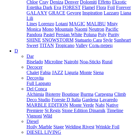
Chloe
Cray
Deniza
Denver
Dolomiti
Effetto
Ekzotic
Estetika Dark
Eva
FOREST
Flamel
Flora
Foil
Forever
GALAXY
GRACE
Gevorg
Inspiration
Lazzaro
Liana
Lili
Lines
Lorenzo
Lotani
MAGIC
MALIBU
Misty
Monica
Mono
Mountain
Naomi
Neutron
Pacific
Pandora
Pastel
Persian White
Poluna
Poly
Purity
SHINE
SNOWSTORM
Statuario Cara
Style
Sunheart
Sweet
TITAN
Tropicano
Valley
Соль-перец
D
Dar
Biselado
Microline
Nairobi
Noa-Sticks
Rural
Decocer
Chalet
Fabia
JAZZ
Liguria
Monte
Siena
Decovita
Full Lappato
Del Conca
Alchimia
Bioterre
Boutique
Burma
Carpegna
Climb
Deco Studio
Foreste D Italia
Gardena
Lavaredo
MARBLE EDITION
Monte Verde
Nabi
Native
Premiere
St Regis
Stone Edition Dinamik
Timeline
Vignoni
Wild
Diesel
Hoily Marble
Stage
Welding Rivest
Wrinkle Foil
DIESEL LIVING