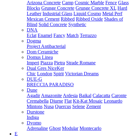
Arizona Concrete
Camp
Cosmic Marble
Fence
Glass
Blocks
Grunge Concrete
Grunge Concrete XL
Hard
Leather
Industrial Glass
Liquid Cosmo
Metal Perf
Mexican Cement
Ribbed
Ribbed Oxide
Shades of
Blind
Solid Concrete
Synthetic
DNA
Eclat
Enamel
Fancy
Match
Terrazzo
Dogma
Project Antibacterial
Dom Ceramiche
Domus Linea
Imperi
Piazza
Pietra
Strade Romane
Dual Gres NiceKer
Chic
London
Spirit
Victorian Dreams
DUE-G
BRECCIA PARADISO
Dune
Agadir
Amazonite
Ardesia
Baikal
Calacatta
Caronte
Cremabella
Diurne
Flat
Kit-Kat Mosaic
Leonardo
Mintons
Nusa
Quercus
Selene
Zement
Durstone
Indiga
Dvomo
Adrenaline
Ghost
Modular
Montecarlo
E