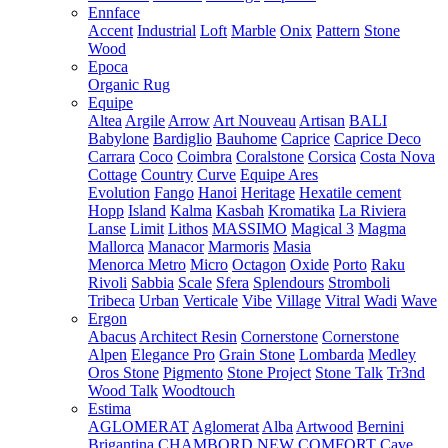
Ennface
Accent
Industrial
Loft
Marble
Onix
Pattern
Stone
Wood
Epoca
Organic Rug
Equipe
Altea
Argile
Arrow
Art Nouveau
Artisan
BALI
Babylone
Bardiglio
Bauhome
Caprice
Caprice Deco
Carrara
Coco
Coimbra
Coralstone
Corsica
Costa Nova
Cottage
Country
Curve
Equipe Ares
Evolution
Fango
Hanoi
Heritage
Hexatile cement
Hopp
Island
Kalma
Kasbah
Kromatika
La Riviera
Lanse
Limit
Lithos
MASSIMO
Magical 3
Magma
Mallorca
Manacor
Marmoris
Masia
Menorca
Metro
Micro
Octagon
Oxide
Porto
Raku
Rivoli
Sabbia
Scale
Sfera
Splendours
Stromboli
Tribeca
Urban
Verticale
Vibe
Village
Vitral
Wadi
Wave
Ergon
Abacus
Architect Resin
Cornerstone
Cornerstone
Alpen
Elegance Pro
Grain Stone
Lombarda
Medley
Oros Stone
Pigmento
Stone Project
Stone Talk
Tr3nd
Wood Talk
Woodtouch
Estima
AGLOMERAT
Aglomerat
Alba
Artwood
Bernini
Brigantina
CHAMBORD NEW
COMFORT
Cave