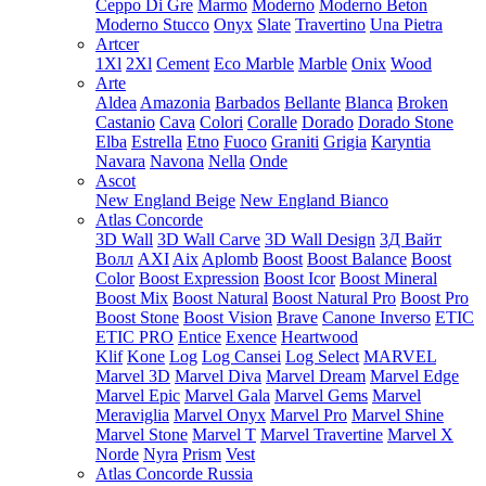
Ceppo Di Gre
Marmo
Moderno
Moderno Beton
Moderno Stucco
Onyx
Slate
Travertino
Una Pietra
Artcer
1Xl
2Xl
Cement
Eco Marble
Marble
Onix
Wood
Arte
Aldea
Amazonia
Barbados
Bellante
Blanca
Broken
Castanio
Cava
Colori
Coralle
Dorado
Dorado Stone
Elba
Estrella
Etno
Fuoco
Graniti
Grigia
Karyntia
Navara
Navona
Nella
Onde
Ascot
New England Beige
New England Bianco
Atlas Concorde
3D Wall
3D Wall Carve
3D Wall Design
3Д Вайт
Волл
AXI
Aix
Aplomb
Boost
Boost Balance
Boost
Color
Boost Expression
Boost Icor
Boost Mineral
Boost Mix
Boost Natural
Boost Natural Pro
Boost Pro
Boost Stone
Boost Vision
Brave
Canone Inverso
ETIC
ETIC PRO
Entice
Exence
Heartwood
Klif
Kone
Log
Log Cansei
Log Select
MARVEL
Marvel 3D
Marvel Diva
Marvel Dream
Marvel Edge
Marvel Epic
Marvel Gala
Marvel Gems
Marvel
Meraviglia
Marvel Onyx
Marvel Pro
Marvel Shine
Marvel Stone
Marvel T
Marvel Travertine
Marvel X
Norde
Nyra
Prism
Vest
Atlas Concorde Russia