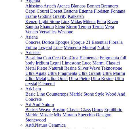
Argenta
Altissimo
Artech
Atenea
Blancos
Bonnet
Brennero
Capri
Courel
Dorset
Eastone
Etienne
Flodsten
Fontana
Frame
Godina
Gravity
Kalksten
Kenzo
Light Stone
Linz
Midas
Milena
Petra
Riven
Sangha
Shanon
Siena
Storm
Tempo
Terma
Vega
Venato
Versailles
Westone
Ariana
Concrea
Dorica
Epoque
Epoque 21
Essential
Floralia
Futura
Legend
Luce
Memento
Mineral
Nobile
Ariostea
Basaltina
Con.Crea
ConCrea
Elementae
Fragmenta full
body
Iridium
Legni
Limestone
Luce
Marmi Classici
Metal
Pietre Naturali
Resine
Silver Wave
Teknostone
Ultra Agata
Ultra Fragmenta
Ultra Graniti
Ultra Marmi
Ultra Metal
Ultra Onici
Ultra Pietre
Ultra Resine
Ultra
crystal
iCementi
ArkLam
Basic Line
Countertops
Marble
Stone
Style
Wood And
Concrete
Art And Natura
Basket Weave
Boston
Classic Glass
Drops
Equilibrio
Marble Mosaic
Mix
Murano Specchio
Octagon
Stonewood
Art&Natura Ceramica