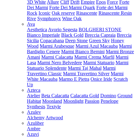
3D White
Allure
Cliff
Drift
Empire
Epos
Force
Forte
Dei Marmi
Forte Dei Marmi Quark
Forte dei Marmi
Rock
Iconic
Oak reserve
Rinascente
Rinascente Resin
Rive
Symphonyx
Wine Oak
Ava
Aesthetica
Avorio Segesta
BOLGHERI STONE
Bianco Imperiale
Black Gold
Breccia Capraia
Breccia
Sicilia
Copacabana
Deep Stone
Green Sky
Honey
Wood
Marmi Arabesque
Marmi Azul Macauba
Marmi
Bardiglio Cenere
Marmi Bianco Bernini
Marmi Bronze
Amani
Marmi Calacatta
Marmi Crema Marfil
Marmi
Lasa
Marmi Nero Belvedere
Marmi Statuario
Marmi
Statuario Splendente
Marmi Taj Mahal
Marmi
Travertino Classic
Marmi Travertino Silver
Marmi
White Macauba
Marmo E Pietra
Onice Iride
Scratch
Up
Azteca
Atelier
Beta Calacatta
Calacatta Gold
Domino
Ground
Habitat
Moonland
Moonlight
Passion
Penelope
Synthesis
Textyle
Azulev
Alchemy
Artwood
Azuliber
Ambre
Azuvi