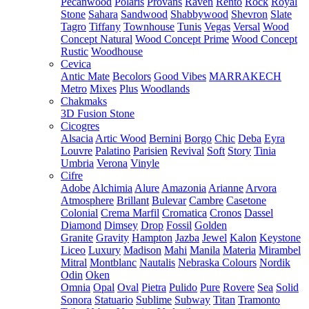
Pecanwood
Polaris
Provans
Raven
Rento
Rock
Royal
Stone
Sahara
Sandwood
Shabbywood
Shevron
Slate
Tagro
Tiffany
Townhouse
Tunis
Vegas
Versal
Wood
Concept Natural
Wood Concept Prime
Wood Concept
Rustic
Woodhouse
Cevica
Antic Mate
Becolors
Good Vibes
MARRAKECH
Metro
Mixes
Plus
Woodlands
Chakmaks
3D Fusion Stone
Cicogres
Alsacia
Artic Wood
Bernini
Borgo
Chic
Deba
Eyra
Louvre
Palatino
Parisien
Revival
Soft
Story
Tinia
Umbria
Verona
Vinyle
Cifre
Adobe
Alchimia
Alure
Amazonia
Arianne
Arvora
Atmosphere
Brillant
Bulevar
Cambre
Casetone
Colonial
Crema Marfil
Cromatica
Cronos
Dassel
Diamond
Dimsey
Drop
Fossil
Golden
Granite
Gravity
Hampton
Jazba
Jewel
Kalon
Keystone
Liceo
Luxury
Madison
Mahi
Manila
Materia
Mirambel
Mitral
Montblanc
Nautalis
Nebraska Colours
Nordik
Odin
Oken
Omnia
Opal
Oval
Pietra
Pulido
Pure
Rovere
Sea
Solid
Sonora
Statuario
Sublime
Subway
Titan
Tramonto