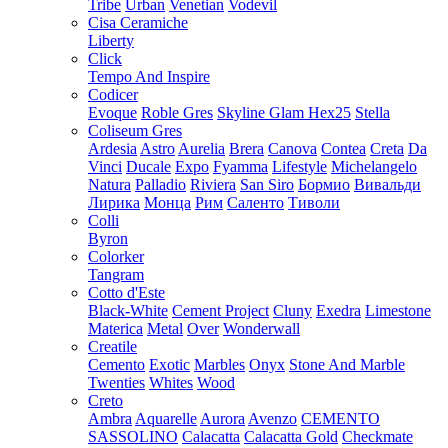
Tribe
Urban
Venetian
Vodevil
Cisa Ceramiche
Liberty
Click
Tempo And Inspire
Codicer
Evoque
Roble Gres
Skyline Glam Hex25
Stella
Coliseum Gres
Ardesia
Astro
Aurelia
Brera
Canova
Contea
Creta
Da
Vinci
Ducale
Expo
Fyamma
Lifestyle
Michelangelo
Natura
Palladio
Riviera
San Siro
Бормио
Вивальди
Лирика
Монца
Рим
Саленто
Тиволи
Colli
Byron
Colorker
Tangram
Cotto d'Este
Black-White
Cement Project
Cluny
Exedra
Limestone
Materica
Metal
Over
Wonderwall
Creatile
Cemento
Exotic
Marbles
Onyx
Stone And Marble
Twenties
Whites
Wood
Creto
Ambra
Aquarelle
Aurora
Avenzo
CEMENTO
SASSOLINO
Calacatta
Calacatta Gold
Checkmate