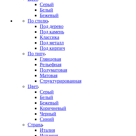
Серый
Белый
Бежевый
По стилю
Под дерево
Под камень
Классика
Под металл
Под кирпич
По типу
Глянцевая
Рельефная
Полуматовая
Матовая
Структурированная
Цвет
Серый
Белый
Бежевый
Коричневый
Черный
Синий
Страна
Италия
Испания