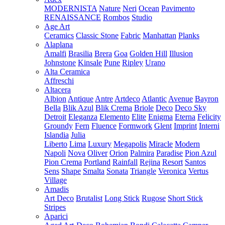
MODERNISTA
Nature
Neri
Ocean
Pavimento
RENAISSANCE
Rombos
Studio
Age Art
Ceramics
Classic Stone
Fabric
Manhattan
Planks
Alaplana
Amalfi
Brasilia
Brera
Goa
Golden Hill
Illusion
Johnstone
Kinsale
Pune
Ripley
Urano
Alta Ceramica
Affreschi
Altacera
Albion
Antique
Antre
Artdeco
Atlantic
Avenue
Bayron
Bella
Blik Azul
Blik Crema
Briole
Deco
Deco Sky
Detroit
Eleganza
Elemento
Elite
Enigma
Eterna
Felicity
Groundy
Fern
Fluence
Formwork
Glent
Imprint
Interni
Islandia
Julia
Liberto
Lima
Luxury
Megapolis
Miracle
Modern
Napoli
Nova
Oliver
Orion
Palmira
Paradise
Pion Azul
Pion Crema
Portland
Rainfall
Rejina
Resort
Santos
Sens
Shape
Smalta
Sonata
Triangle
Veronica
Vertus
Village
Amadis
Art Deco
Brutalist
Long Stick
Rugose
Short Stick
Stripes
Aparici