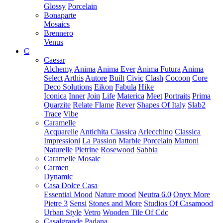
Glossy
Porcelain
Bonaparte
Mosaics
Brennero
Venus
C
Caesar
Alchemy
Anima
Anima Ever
Anima Futura
Anima
Select
Arthis
Autore
Built
Civic
Clash
Cocoon
Core
Deco Solutions
Eikon
Fabula
Hike
Iconica
Inner
Join
Life
Materica
Meet
Portraits
Prima
Quarzite
Relate Flame
Rever
Shapes Of Italy
Slab2
Trace
Vibe
Caramelle
Acquarelle
Antichita Classica
Arlecchino
Classica
Impressioni
La Passion
Marble Porcelain
Mattoni
Naturelle
Pietrine
Rosewood
Sabbia
Caramelle Mosaic
Carmen
Dynamic
Casa Dolce Casa
Essential Mood
Nature mood
Neutra 6.0
Onyx More
Pietre 3
Sensi
Stones and More
Studios Of Casamood
Urban Style
Vetro
Wooden Tile Of Cdc
Casalgrande Padana