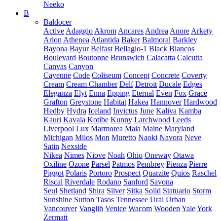
Neeko
B
Baldocer
Active
Adaggio
Akrom
Ancares
Andrea
Anore
Arkety
Arlon
Athenea
Atlantida
Baker
Balmoral
Barkley
Bayona
Bayur
Belfast
Bellagio-1
Black
Blancos
Boulevard
Boutonne
Brunswich
Calacatta
Calcutta
Canvas
Canyon
Cayenne
Code
Coliseum
Concept
Concrete
Coverty
Cream
Cream Chamber
Delf
Detroit
Ducale
Edges
Eleganza
Elyt
Enna
Epping
Eternal
Even
Fox
Grace
Grafton
Greystone
Habitat
Hakea
Hannover
Hardwood
Hedby
Hydra
Iceland
Invictus
June
Kaliva
Kamba
Kauri
Kavala
Kotibe
Kunny
Larchwood
Leeds
Liverpool
Lux Marmorea
Maia
Maine
Maryland
Michigan
Milos
Mon
Muretto
Naoki
Navora
Neve
Satin
Nexside
Nikea
Nimes
Niove
Noah
Ohio
Oneway
Otawa
Oxiline
Ozone
Parsel
Patmos
Pembrey
Pienza
Pierre
Piggot
Polaris
Portoro
Prospect
Quarzite
Quios
Raschel
Riscal
Riverdale
Rodano
Sanford
Savona
Seul
Shetland
Shira
Silver
Sitka
Solid
Statuario
Storm
Sunshine
Sutton
Tasos
Tennessee
Ural
Urban
Vancouver
Vanglih
Venice
Wacom
Wooden
Yale
York
Zermatt