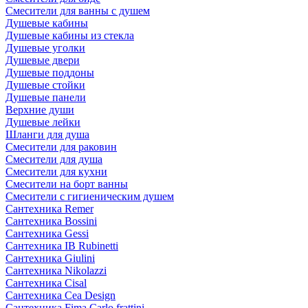
Смесители для ванны с душем
Душевые кабины
Душевые кабины из стекла
Душевые уголки
Душевые двери
Душевые поддоны
Душевые стойки
Душевые панели
Верхние души
Душевые лейки
Шланги для душа
Смесители для раковин
Смесители для душа
Смесители для кухни
Смесители на борт ванны
Смесители с гигиеническим душем
Сантехника Remer
Сантехника Bossini
Сантехника Gessi
Сантехника IB Rubinetti
Сантехника Giulini
Сантехника Nikolazzi
Сантехника Cisal
Сантехника Cea Design
Сантехника Fima Carlo frattini