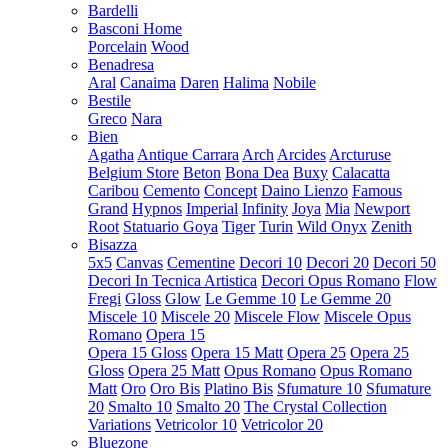
Bardelli
Basconi Home
Porcelain
Wood
Benadresa
Aral
Canaima
Daren
Halima
Nobile
Bestile
Greco
Nara
Bien
Agatha
Antique Carrara
Arch
Arcides
Arcturuse
Belgium Store
Beton
Bona Dea
Buxy
Calacatta
Caribou
Cemento
Concept
Daino Lienzo
Famous
Grand
Hypnos
Imperial
Infinity
Joya
Mia
Newport
Root
Statuario Goya
Tiger
Turin
Wild Onyx
Zenith
Bisazza
5x5
Canvas
Cementine
Decori 10
Decori 20
Decori 50
Decori In Tecnica Artistica
Decori Opus Romano
Flow
Fregi
Gloss
Glow
Le Gemme 10
Le Gemme 20
Miscele 10
Miscele 20
Miscele Flow
Miscele Opus
Romano
Opera 15
Opera 15 Gloss
Opera 15 Matt
Opera 25
Opera 25
Gloss
Opera 25 Matt
Opus Romano
Opus Romano
Matt
Oro
Oro Bis
Platino Bis
Sfumature 10
Sfumature
20
Smalto 10
Smalto 20
The Crystal Collection
Variations
Vetricolor 10
Vetricolor 20
Bluezone