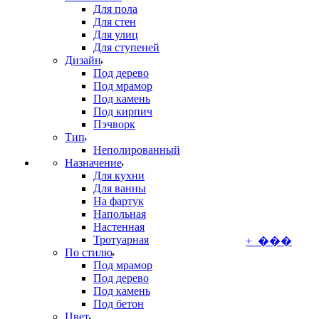
Для пола
Для стен
Для улиц
Для ступеней
Дизайн
Под дерево
Под мрамор
Под камень
Под кирпич
Пэчворк
Тип
Неполированный
Назначение
Для кухни
Для ванны
На фартук
Напольная
Настенная
Тротуарная
+ ���
По стилю
Под мрамор
Под дерево
Под камень
Под бетон
Цвет