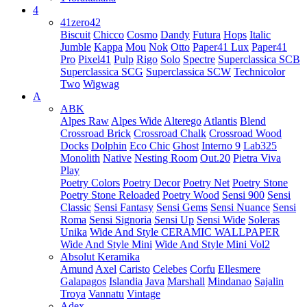
4
41zero42
Biscuit
Chicco
Cosmo
Dandy
Futura
Hops
Italic
Jumble
Kappa
Mou
Nok
Otto
Paper41 Lux
Paper41
Pro
Pixel41
Pulp
Rigo
Solo
Spectre
Superclassica SCB
Superclassica SCG
Superclassica SCW
Technicolor
Two
Wigwag
A
ABK
Alpes Raw
Alpes Wide
Alterego
Atlantis
Blend
Crossroad Brick
Crossroad Chalk
Crossroad Wood
Docks
Dolphin
Eco Chic
Ghost
Interno 9
Lab325
Monolith
Native
Nesting Room
Out.20
Pietra Viva
Play
Poetry Colors
Poetry Decor
Poetry Net
Poetry Stone
Poetry Stone Reloaded
Poetry Wood
Sensi 900
Sensi
Classic
Sensi Fantasy
Sensi Gems
Sensi Nuance
Sensi
Roma
Sensi Signoria
Sensi Up
Sensi Wide
Soleras
Unika
Wide And Style CERAMIC WALLPAPER
Wide And Style Mini
Wide And Style Mini Vol2
Absolut Keramika
Amund
Axel
Caristo
Celebes
Corfu
Ellesmere
Galapagos
Islandia
Java
Marshall
Mindanao
Sajalin
Troya
Vannatu
Vintage
Adex