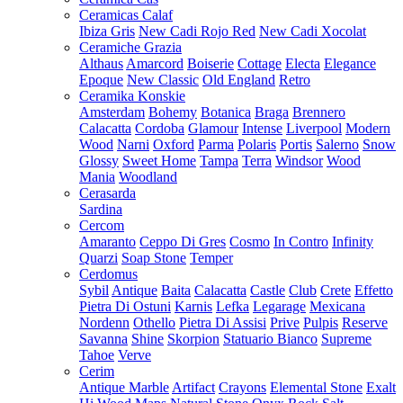
Ceramicas Calaf
Ibiza Gris
New Cadi Rojo Red
New Cadi Xocolat
Ceramiche Grazia
Althaus
Amarcord
Boiserie
Cottage
Electa
Elegance
Epoque
New Classic
Old England
Retro
Ceramika Konskie
Amsterdam
Bohemy
Botanica
Braga
Brennero
Calacatta
Cordoba
Glamour
Intense
Liverpool
Modern
Wood
Narni
Oxford
Parma
Polaris
Portis
Salerno
Snow
Glossy
Sweet Home
Tampa
Terra
Windsor
Wood
Mania
Woodland
Cerasarda
Sardina
Cercom
Amaranto
Ceppo Di Gres
Cosmo
In Contro
Infinity
Quarzi
Soap Stone
Temper
Cerdomus
Sybil
Antique
Baita
Calacatta
Castle
Club
Crete
Effetto
Pietra Di Ostuni
Karnis
Lefka
Legarage
Mexicana
Nordenn
Othello
Pietra Di Assisi
Prive
Pulpis
Reserve
Savanna
Shine
Skorpion
Statuario Bianco
Supreme
Tahoe
Verve
Cerim
Antique Marble
Artifact
Crayons
Elemental Stone
Exalt