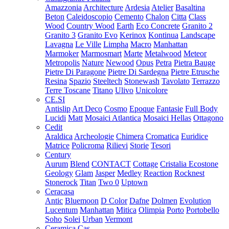
Amazzonia
Architecture
Ardesia
Atelier
Basaltina
Beton
Caleidoscopio
Cemento
Chalon
Citta
Class
Wood
Country Wood
Earth
Eco Concrete
Granito 2
Granito 3
Granito Evo
Kerinox
Kontinua
Landscape
Lavagna
Le Ville
Limpha
Macro
Manhattan
Marmoker
Marmosmart
Marte
Metalwood
Meteor
Metropolis
Nature
Newood
Opus
Petra
Pietra Bauge
Pietre Di Paragone
Pietre Di Sardegna
Pietre Etrusche
Resina
Spazio
Steeltech
Stonewash
Tavolato
Terrazzo
Terre Toscane
Titano
Ulivo
Unicolore
CE.SI
Antislip
Art Deco
Cosmo
Epoque
Fantasie
Full Body
Lucidi
Matt
Mosaici Atlantica
Mosaici Hellas
Ottagono
Cedit
Araldica
Archeologie
Chimera
Cromatica
Euridice
Matrice
Policroma
Rilievi
Storie
Tesori
Century
Aurum
Blend
CONTACT
Cottage
Cristalia
Ecostone
Geology
Glam
Jasper
Medley
Reaction
Rocknest
Stonerock
Titan
Two 0
Uptown
Ceracasa
Antic
Bluemoon
D Color
Dafne
Dolmen
Evolution
Lucentum
Manhattan
Mitica
Olimpia
Porto
Portobello
Soho
Solei
Urban
Vermont
Ceramica Cas