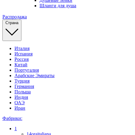
Душевые лейки
Шланги для душа
Распродажа
Страна
Италия
Испания
Россия
Китай
Португалия
Арабские Эмираты
Турция
Германия
Польша
Индия
ОАЭ
Иран
Фабрики:
1
14oraitaliana