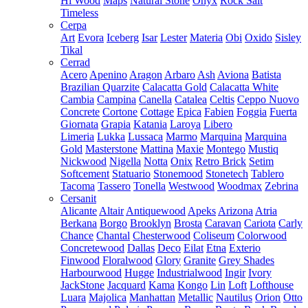
Hi Wood
Maps
Natural Stone
Onyx
Rock Salt
Timeless
Cerpa
Art
Evora
Iceberg
Isar
Lester
Materia
Obi
Oxido
Sisley
Tikal
Cerrad
Acero
Apenino
Aragon
Arbaro
Ash
Aviona
Batista
Brazilian Quarzite
Calacatta Gold
Calacatta White
Cambia
Campina
Canella
Catalea
Celtis
Ceppo Nuovo
Concrete
Cortone
Cottage
Epica
Fabien
Foggia
Fuerta
Giornata
Grapia
Katania
Laroya
Libero
Limeria
Lukka
Lussaca
Marmo
Marquina
Marquina
Gold
Masterstone
Mattina
Maxie
Montego
Mustiq
Nickwood
Nigella
Notta
Onix
Retro Brick
Setim
Softcement
Statuario
Stonemood
Stonetech
Tablero
Tacoma
Tassero
Tonella
Westwood
Woodmax
Zebrina
Cersanit
Alicante
Altair
Antiquewood
Apeks
Arizona
Atria
Berkana
Borgo
Brooklyn
Brosta
Caravan
Cariota
Carly
Chance
Chantal
Chesterwood
Coliseum
Colorwood
Concretewood
Dallas
Deco
Eilat
Etna
Exterio
Finwood
Floralwood
Glory
Granite
Grey Shades
Harbourwood
Hugge
Industrialwood
Ingir
Ivory
JackStone
Jacquard
Kama
Kongo
Lin
Loft
Lofthouse
Luara
Majolica
Manhattan
Metallic
Nautilus
Orion
Otto