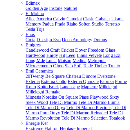
Edimax
Golden Age
Instone
Naturel
El Molino
Alice
America
Calvin
Camelot
Clasic
Gabana
Jakarta
Memory
Padua
Prada
Rialto
Soften
Studio
Terratzo
Tesla
Toja
Elios
Creta
D_esign Evo
Deco Anthology
Domus
Emigres
Candlewood
Craft
Cricket
Dover
Freedom
Glass
Hardwood
Hardy
Hit
Leed
Linus Velvete
Long Ext
Long Mde
Lucia
Maison
Medina
Metropoli
Microcemento
Olmo
Slab
Soft
Teide
Timber
Trento
Emil Ceramica
20Twenty
Be-Square
Chateau
Dimore
Everstone
Externa
Externa Cotto
Externa Quarzite
Fabrika
Forme
Kotto
Kotto Brick
Landscape
Mapierre
Millelegni
Millelegni Remake
Mimesis
Nordika
On Square
Piase
Playwood
Sixty
Sleek Wood
Tele Di Marmo
Tele Di Marmo Lumia
Tele Di Marmo Onyx
Tele Di Marmo Precious
Tele Di
Marmo Pure Onyx
Tele Di Marmo Reloaded
Tele Di
Marmo Revolution
Tele Di Marmo Selection
Totalook
Energie Ker
Ekxtreme
Flatiron
Heritage
Imperial