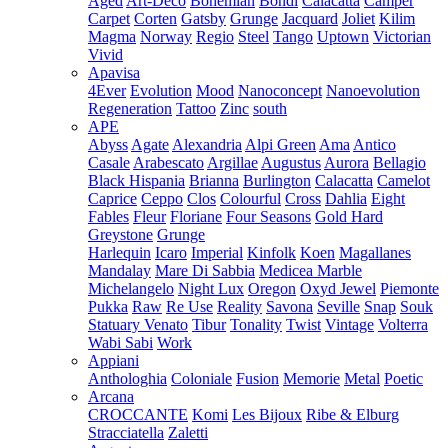
Aged
Art-Deco
Bohemian
Bondi
Calacatta
Camper
Carpet
Corten
Gatsby
Grunge
Jacquard
Joliet
Kilim
Magma
Norway
Regio
Steel
Tango
Uptown
Victorian
Vivid
Apavisa
4Ever
Evolution
Mood
Nanoconcept
Nanoevolution
Regeneration
Tattoo
Zinc
south
APE
Abyss
Agate
Alexandria
Alpi Green
Ama
Antico
Casale
Arabescato
Argillae
Augustus
Aurora
Bellagio
Black Hispania
Brianna
Burlington
Calacatta
Camelot
Caprice
Ceppo
Clos
Colourful
Cross
Dahlia
Eight
Fables
Fleur
Floriane
Four Seasons
Gold Hard
Greystone
Grunge
Harlequin
Icaro
Imperial
Kinfolk
Koen
Magallanes
Mandalay
Mare Di Sabbia
Medicea Marble
Michelangelo
Night Lux
Oregon
Oxyd Jewel
Piemonte
Pukka
Raw
Re Use
Reality
Savona
Seville
Snap
Souk
Statuary Venato
Tibur
Tonality
Twist
Vintage
Volterra
Wabi Sabi
Work
Appiani
Anthologhia
Coloniale
Fusion
Memorie
Metal
Poetic
Arcana
CROCCANTE
Komi
Les Bijoux
Ribe & Elburg
Stracciatella
Zaletti