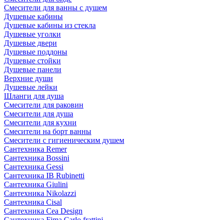
Смесители для ванны с душем
Душевые кабины
Душевые кабины из стекла
Душевые уголки
Душевые двери
Душевые поддоны
Душевые стойки
Душевые панели
Верхние души
Душевые лейки
Шланги для душа
Смесители для раковин
Смесители для душа
Смесители для кухни
Смесители на борт ванны
Смесители с гигиеническим душем
Сантехника Remer
Сантехника Bossini
Сантехника Gessi
Сантехника IB Rubinetti
Сантехника Giulini
Сантехника Nikolazzi
Сантехника Cisal
Сантехника Cea Design
Сантехника Fima Carlo frattini