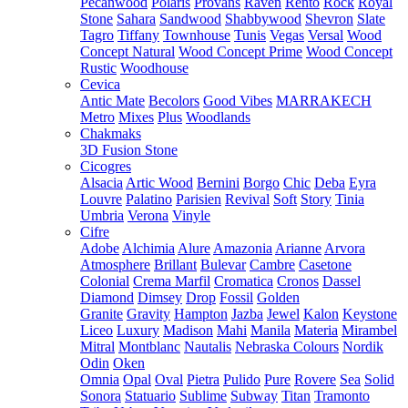
Pecanwood
Polaris
Provans
Raven
Rento
Rock
Royal
Stone
Sahara
Sandwood
Shabbywood
Shevron
Slate
Tagro
Tiffany
Townhouse
Tunis
Vegas
Versal
Wood
Concept Natural
Wood Concept Prime
Wood Concept
Rustic
Woodhouse
Cevica
Antic Mate
Becolors
Good Vibes
MARRAKECH
Metro
Mixes
Plus
Woodlands
Chakmaks
3D Fusion Stone
Cicogres
Alsacia
Artic Wood
Bernini
Borgo
Chic
Deba
Eyra
Louvre
Palatino
Parisien
Revival
Soft
Story
Tinia
Umbria
Verona
Vinyle
Cifre
Adobe
Alchimia
Alure
Amazonia
Arianne
Arvora
Atmosphere
Brillant
Bulevar
Cambre
Casetone
Colonial
Crema Marfil
Cromatica
Cronos
Dassel
Diamond
Dimsey
Drop
Fossil
Golden
Granite
Gravity
Hampton
Jazba
Jewel
Kalon
Keystone
Liceo
Luxury
Madison
Mahi
Manila
Materia
Mirambel
Mitral
Montblanc
Nautalis
Nebraska Colours
Nordik
Odin
Oken
Omnia
Opal
Oval
Pietra
Pulido
Pure
Rovere
Sea
Solid
Sonora
Statuario
Sublime
Subway
Titan
Tramonto