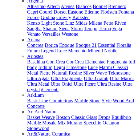
Argenta
Altissimo
Artech
Atenea
Blancos
Bonnet
Brennero
Capri
Courel
Dorset
Eastone
Etienne
Flodsten
Fontana
Frame
Godina
Gravity
Kalksten
Kenzo
Light Stone
Linz
Midas
Milena
Petra
Riven
Sangha
Shanon
Siena
Storm
Tempo
Terma
Vega
Venato
Versailles
Westone
Ariana
Concrea
Dorica
Epoque
Epoque 21
Essential
Floralia
Futura
Legend
Luce
Memento
Mineral
Nobile
Ariostea
Basaltina
Con.Crea
ConCrea
Elementae
Fragmenta full
body
Iridium
Legni
Limestone
Luce
Marmi Classici
Metal
Pietre Naturali
Resine
Silver Wave
Teknostone
Ultra Agata
Ultra Fragmenta
Ultra Graniti
Ultra Marmi
Ultra Metal
Ultra Onici
Ultra Pietre
Ultra Resine
Ultra
crystal
iCementi
ArkLam
Basic Line
Countertops
Marble
Stone
Style
Wood And
Concrete
Art And Natura
Basket Weave
Boston
Classic Glass
Drops
Equilibrio
Marble Mosaic
Mix
Murano Specchio
Octagon
Stonewood
Art&Natura Ceramica