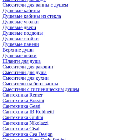
Смесители для ванны с душем
Душевые кабины
Душевые кабины из стекла
Душевые уголки
Душевые двери
Душевые поддоны
Душевые стойки
Душевые панели
Верхние души
Душевые лейки
Шланги для душа
Смесители для раковин
Смесители для душа
Смесители для кухни
Смесители на борт ванны
Смесители с гигиеническим душем
Сантехника Remer
Сантехника Bossini
Сантехника Gessi
Сантехника IB Rubinetti
Сантехника Giulini
Сантехника Nikolazzi
Сантехника Cisal
Сантехника Cea Design
Сантехника Fima Carlo frattini