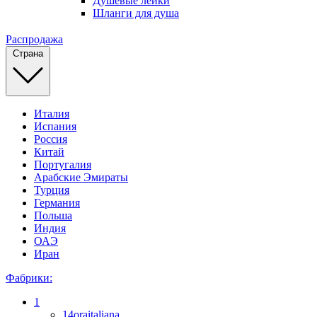
Душевые лейки
Шланги для душа
Распродажа
Страна
Италия
Испания
Россия
Китай
Португалия
Арабские Эмираты
Турция
Германия
Польша
Индия
ОАЭ
Иран
Фабрики:
1
14oraitaliana