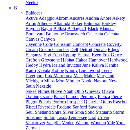
Neeko
B
Baldocer
Active
Adaggio
Akrom
Ancares
Andrea
Anore
Arkety
Arlon
Athenea
Atlantida
Baker
Balmoral
Barkley
Bayona
Bayur
Belfast
Bellagio-1
Black
Blancos
Boulevard
Boutonne
Brunswich
Calacatta
Calcutta
Canvas
Canyon
Cayenne
Code
Coliseum
Concept
Concrete
Coverty
Cream
Cream Chamber
Delf
Detroit
Ducale
Edges
Eleganza
Elyt
Enna
Epping
Eternal
Even
Fox
Grace
Grafton
Greystone
Habitat
Hakea
Hannover
Hardwood
Hedby
Hydra
Iceland
Invictus
June
Kaliva
Kamba
Kauri
Kavala
Kotibe
Kunny
Larchwood
Leeds
Liverpool
Lux Marmorea
Maia
Maine
Maryland
Michigan
Milos
Mon
Muretto
Naoki
Navora
Neve
Satin
Nexside
Nikea
Nimes
Niove
Noah
Ohio
Oneway
Otawa
Oxiline
Ozone
Parsel
Patmos
Pembrey
Pienza
Pierre
Piggot
Polaris
Portoro
Prospect
Quarzite
Quios
Raschel
Riscal
Riverdale
Rodano
Sanford
Savona
Seul
Shetland
Shira
Silver
Sitka
Solid
Statuario
Storm
Sunshine
Sutton
Tasos
Tennessee
Ural
Urban
Vancouver
Vanglih
Venice
Wacom
Wooden
Yale
York
Zermatt