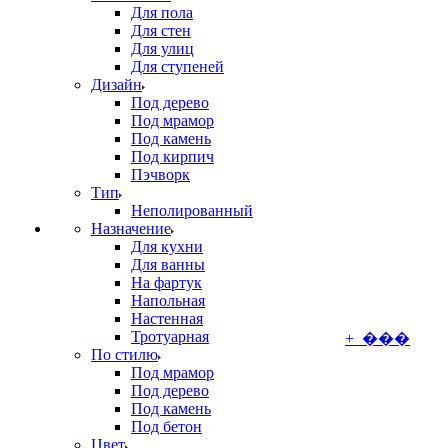
Для пола
Для стен
Для улиц
Для ступеней
Дизайн
Под дерево
Под мрамор
Под камень
Под кирпич
Пэчворк
Тип
Неполированный
Назначение
Для кухни
Для ванны
На фартук
Напольная
Настенная
Тротуарная
+ ���
По стилю
Под мрамор
Под дерево
Под камень
Под бетон
Цвет