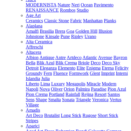
MODERNISTA
Nature
Neri
Ocean
Pavimento
RENAISSANCE
Rombos
Studio
Age Art
Ceramics
Classic Stone
Fabric
Manhattan
Planks
Alaplana
Amalfi
Brasilia
Brera
Goa
Golden Hill
Illusion
Johnstone
Kinsale
Pune
Ripley
Urano
Alta Ceramica
Affreschi
Altacera
Albion
Antique
Antre
Artdeco
Atlantic
Avenue
Bayron
Bella
Blik Azul
Blik Crema
Briole
Deco
Deco Sky
Detroit
Eleganza
Elemento
Elite
Enigma
Eterna
Felicity
Groundy
Fern
Fluence
Formwork
Glent
Imprint
Interni
Islandia
Julia
Liberto
Lima
Luxury
Megapolis
Miracle
Modern
Napoli
Nova
Oliver
Orion
Palmira
Paradise
Pion Azul
Pion Crema
Portland
Rainfall
Rejina
Resort
Santos
Sens
Shape
Smalta
Sonata
Triangle
Veronica
Vertus
Village
Amadis
Art Deco
Brutalist
Long Stick
Rugose
Short Stick
Stripes
Aparici