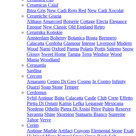
Ceramicas Calaf
Ibiza Gris
New Cadi Rojo Red
New Cadi Xocolat
Ceramiche Grazia
Althaus
Amarcord
Boiserie
Cottage
Electa
Elegance
Epoque
New Classic
Old England
Retro
Ceramika Konskie
Amsterdam
Bohemy
Botanica
Braga
Brennero
Calacatta
Cordoba
Glamour
Intense
Liverpool
Modern
Wood
Narni
Oxford
Parma
Polaris
Portis
Salerno
Snow
Glossy
Sweet Home
Tampa
Terra
Windsor
Wood
Mania
Woodland
Cerasarda
Sardina
Cercom
Amaranto
Ceppo Di Gres
Cosmo
In Contro
Infinity
Quarzi
Soap Stone
Temper
Cerdomus
Sybil
Antique
Baita
Calacatta
Castle
Club
Crete
Effetto
Pietra Di Ostuni
Karnis
Lefka
Legarage
Mexicana
Nordenn
Othello
Pietra Di Assisi
Prive
Pulpis
Reserve
Savanna
Shine
Skorpion
Statuario Bianco
Supreme
Tahoe
Verve
Cerim
Antique Marble
Artifact
Crayons
Elemental Stone
Exalt