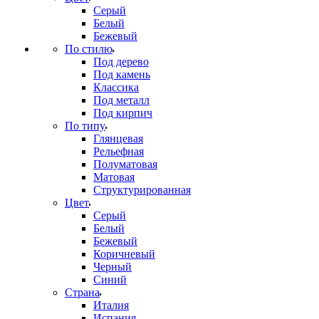
Серый
Белый
Бежевый
По стилю
Под дерево
Под камень
Классика
Под металл
Под кирпич
По типу
Глянцевая
Рельефная
Полуматовая
Матовая
Структурированная
Цвет
Серый
Белый
Бежевый
Коричневый
Черный
Синий
Страна
Италия
Испания