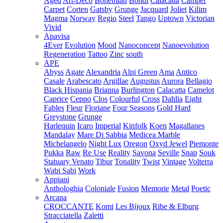
Aged
Art-Deco
Bohemian
Bondi
Calacatta
Camper
Carpet
Corten
Gatsby
Grunge
Jacquard
Joliet
Kilim
Magma
Norway
Regio
Steel
Tango
Uptown
Victorian
Vivid
Apavisa
4Ever
Evolution
Mood
Nanoconcept
Nanoevolution
Regeneration
Tattoo
Zinc
south
APE
Abyss
Agate
Alexandria
Alpi Green
Ama
Antico
Casale
Arabescato
Argillae
Augustus
Aurora
Bellagio
Black Hispania
Brianna
Burlington
Calacatta
Camelot
Caprice
Ceppo
Clos
Colourful
Cross
Dahlia
Eight
Fables
Fleur
Floriane
Four Seasons
Gold Hard
Greystone
Grunge
Harlequin
Icaro
Imperial
Kinfolk
Koen
Magallanes
Mandalay
Mare Di Sabbia
Medicea Marble
Michelangelo
Night Lux
Oregon
Oxyd Jewel
Piemonte
Pukka
Raw
Re Use
Reality
Savona
Seville
Snap
Souk
Statuary Venato
Tibur
Tonality
Twist
Vintage
Volterra
Wabi Sabi
Work
Appiani
Anthologhia
Coloniale
Fusion
Memorie
Metal
Poetic
Arcana
CROCCANTE
Komi
Les Bijoux
Ribe & Elburg
Stracciatella
Zaletti