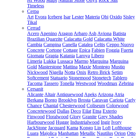
Hi Wood
Maps
Natural Stone
Onyx
Rock Salt
Timeless
Cerpa
Art
Evora
Iceberg
Isar
Lester
Materia
Obi
Oxido
Sisley
Tikal
Cerrad
Acero
Apenino
Aragon
Arbaro
Ash
Aviona
Batista
Brazilian Quarzite
Calacatta Gold
Calacatta White
Cambia
Campina
Canella
Catalea
Celtis
Ceppo Nuovo
Concrete
Cortone
Cottage
Epica
Fabien
Foggia
Fuerta
Giornata
Grapia
Katania
Laroya
Libero
Limeria
Lukka
Lussaca
Marmo
Marquina
Marquina
Gold
Masterstone
Mattina
Maxie
Montego
Mustiq
Nickwood
Nigella
Notta
Onix
Retro Brick
Setim
Softcement
Statuario
Stonemood
Stonetech
Tablero
Tacoma
Tassero
Tonella
Westwood
Woodmax
Zebrina
Cersanit
Alicante
Altair
Antiquewood
Apeks
Arizona
Atria
Berkana
Borgo
Brooklyn
Brosta
Caravan
Cariota
Carly
Chance
Chantal
Chesterwood
Coliseum
Colorwood
Concretewood
Dallas
Deco
Eilat
Etna
Exterio
Finwood
Floralwood
Glory
Granite
Grey Shades
Harbourwood
Hugge
Industrialwood
Ingir
Ivory
JackStone
Jacquard
Kama
Kongo
Lin
Loft
Lofthouse
Luara
Majolica
Manhattan
Metallic
Nautilus
Orion
Otto