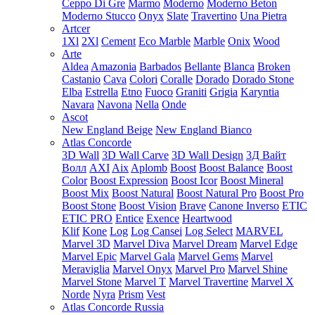
Ceppo Di Gre
Marmo
Moderno
Moderno Beton
Moderno Stucco
Onyx
Slate
Travertino
Una Pietra
Artcer
1Xl
2Xl
Cement
Eco Marble
Marble
Onix
Wood
Arte
Aldea
Amazonia
Barbados
Bellante
Blanca
Broken
Castanio
Cava
Colori
Coralle
Dorado
Dorado Stone
Elba
Estrella
Etno
Fuoco
Graniti
Grigia
Karyntia
Navara
Navona
Nella
Onde
Ascot
New England Beige
New England Bianco
Atlas Concorde
3D Wall
3D Wall Carve
3D Wall Design
3Д Вайт
Волл
AXI
Aix
Aplomb
Boost
Boost Balance
Boost
Color
Boost Expression
Boost Icor
Boost Mineral
Boost Mix
Boost Natural
Boost Natural Pro
Boost Pro
Boost Stone
Boost Vision
Brave
Canone Inverso
ETIC
ETIC PRO
Entice
Exence
Heartwood
Klif
Kone
Log
Log Cansei
Log Select
MARVEL
Marvel 3D
Marvel Diva
Marvel Dream
Marvel Edge
Marvel Epic
Marvel Gala
Marvel Gems
Marvel
Meraviglia
Marvel Onyx
Marvel Pro
Marvel Shine
Marvel Stone
Marvel T
Marvel Travertine
Marvel X
Norde
Nyra
Prism
Vest
Atlas Concorde Russia