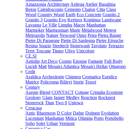
Amazzonia
Architecture
Ardesia
Atelier
Basaltina
Beton
Caleidoscopio
Cemento
Chalon
Citta
Class
Wood
Country Wood
Earth
Eco Concrete
Granito 2
Granito 3
Granito Evo
Kerinox
Kontinua
Landscape
Lavagna
Le Ville
Limpha
Macro
Manhattan
Marmoker
Marmosmart
Marte
Metalwood
Meteor
Metropolis
Nature
Newood
Opus
Petra
Pietra Bauge
Pietre Di Paragone
Pietre Di Sardegna
Pietre Etrusche
Resina
Spazio
Steeltech
Stonewash
Tavolato
Terrazzo
Terre Toscane
Titano
Ulivo
Unicolore
CE.SI
Antislip
Art Deco
Cosmo
Epoque
Fantasie
Full Body
Lucidi
Matt
Mosaici Atlantica
Mosaici Hellas
Ottagono
Cedit
Araldica
Archeologie
Chimera
Cromatica
Euridice
Matrice
Policroma
Rilievi
Storie
Tesori
Century
Aurum
Blend
CONTACT
Cottage
Cristalia
Ecostone
Geology
Glam
Jasper
Medley
Reaction
Rocknest
Stonerock
Titan
Two 0
Uptown
Ceracasa
Antic
Bluemoon
D Color
Dafne
Dolmen
Evolution
Lucentum
Manhattan
Mitica
Olimpia
Porto
Portobello
Soho
Solei
Urban
Vermont
Ceramica Cas