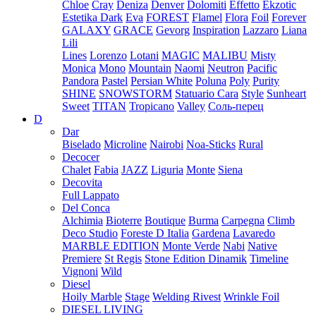
Chloe
Cray
Deniza
Denver
Dolomiti
Effetto
Ekzotic
Estetika Dark
Eva
FOREST
Flamel
Flora
Foil
Forever
GALAXY
GRACE
Gevorg
Inspiration
Lazzaro
Liana
Lili
Lines
Lorenzo
Lotani
MAGIC
MALIBU
Misty
Monica
Mono
Mountain
Naomi
Neutron
Pacific
Pandora
Pastel
Persian White
Poluna
Poly
Purity
SHINE
SNOWSTORM
Statuario Cara
Style
Sunheart
Sweet
TITAN
Tropicano
Valley
Соль-перец
D
Dar
Biselado
Microline
Nairobi
Noa-Sticks
Rural
Decocer
Chalet
Fabia
JAZZ
Liguria
Monte
Siena
Decovita
Full Lappato
Del Conca
Alchimia
Bioterre
Boutique
Burma
Carpegna
Climb
Deco Studio
Foreste D Italia
Gardena
Lavaredo
MARBLE EDITION
Monte Verde
Nabi
Native
Premiere
St Regis
Stone Edition Dinamik
Timeline
Vignoni
Wild
Diesel
Hoily Marble
Stage
Welding Rivest
Wrinkle Foil
DIESEL LIVING