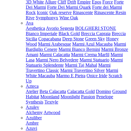
3D White
Allure
Cliff
Drift
Empire
Epos
Force
Forte
Dei Marmi
Forte Dei Marmi Quark
Forte dei Marmi
Rock
Iconic
Oak reserve
Rinascente
Rinascente Resin
Rive
Symphonyx
Wine Oak
Ava
Aesthetica
Avorio Segesta
BOLGHERI STONE
Bianco Imperiale
Black Gold
Breccia Capraia
Breccia
Sicilia
Copacabana
Deep Stone
Green Sky
Honey
Wood
Marmi Arabesque
Marmi Azul Macauba
Marmi
Bardiglio Cenere
Marmi Bianco Bernini
Marmi Bronze
Amani
Marmi Calacatta
Marmi Crema Marfil
Marmi
Lasa
Marmi Nero Belvedere
Marmi Statuario
Marmi
Statuario Splendente
Marmi Taj Mahal
Marmi
Travertino Classic
Marmi Travertino Silver
Marmi
White Macauba
Marmo E Pietra
Onice Iride
Scratch
Up
Azteca
Atelier
Beta Calacatta
Calacatta Gold
Domino
Ground
Habitat
Moonland
Moonlight
Passion
Penelope
Synthesis
Textyle
Azulev
Alchemy
Artwood
Azuliber
Ambre
Azuvi