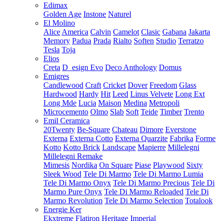
Edimax
Golden Age
Instone
Naturel
El Molino
Alice
America
Calvin
Camelot
Clasic
Gabana
Jakarta
Memory
Padua
Prada
Rialto
Soften
Studio
Terratzo
Tesla
Toja
Elios
Creta
D_esign Evo
Deco Anthology
Domus
Emigres
Candlewood
Craft
Cricket
Dover
Freedom
Glass
Hardwood
Hardy
Hit
Leed
Linus Velvete
Long Ext
Long Mde
Lucia
Maison
Medina
Metropoli
Microcemento
Olmo
Slab
Soft
Teide
Timber
Trento
Emil Ceramica
20Twenty
Be-Square
Chateau
Dimore
Everstone
Externa
Externa Cotto
Externa Quarzite
Fabrika
Forme
Kotto
Kotto Brick
Landscape
Mapierre
Millelegni
Millelegni Remake
Mimesis
Nordika
On Square
Piase
Playwood
Sixty
Sleek Wood
Tele Di Marmo
Tele Di Marmo Lumia
Tele Di Marmo Onyx
Tele Di Marmo Precious
Tele Di
Marmo Pure Onyx
Tele Di Marmo Reloaded
Tele Di
Marmo Revolution
Tele Di Marmo Selection
Totalook
Energie Ker
Ekxtreme
Flatiron
Heritage
Imperial