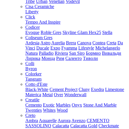
Tribe
Urban
Venetian
Vodevil
Cisa Ceramiche
Liberty
Click
Tempo And Inspire
Codicer
Evoque
Roble Gres
Skyline Glam Hex25
Stella
Coliseum Gres
Ardesia
Astro
Aurelia
Brera
Canova
Contea
Creta
Da
Vinci
Ducale
Expo
Fyamma
Lifestyle
Michelangelo
Natura
Palladio
Riviera
San Siro
Бормио
Вивальди
Лирика
Монца
Рим
Саленто
Тиволи
Colli
Byron
Colorker
Tangram
Cotto d'Este
Black-White
Cement Project
Cluny
Exedra
Limestone
Materica
Metal
Over
Wonderwall
Creatile
Cemento
Exotic
Marbles
Onyx
Stone And Marble
Twenties
Whites
Wood
Creto
Ambra
Aquarelle
Aurora
Avenzo
CEMENTO
SASSOLINO
Calacatta
Calacatta Gold
Checkmate