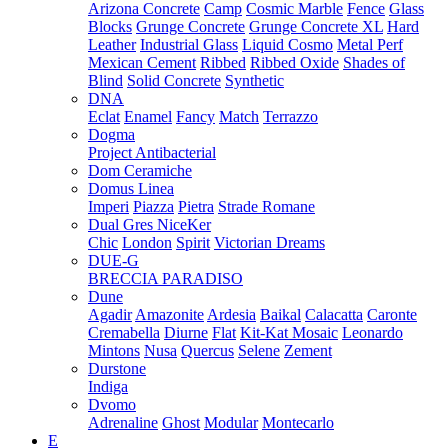
Arizona Concrete
Camp
Cosmic Marble
Fence
Glass
Blocks
Grunge Concrete
Grunge Concrete XL
Hard
Leather
Industrial Glass
Liquid Cosmo
Metal Perf
Mexican Cement
Ribbed
Ribbed Oxide
Shades of
Blind
Solid Concrete
Synthetic
DNA
Eclat
Enamel
Fancy
Match
Terrazzo
Dogma
Project Antibacterial
Dom Ceramiche
Domus Linea
Imperi
Piazza
Pietra
Strade Romane
Dual Gres NiceKer
Chic
London
Spirit
Victorian Dreams
DUE-G
BRECCIA PARADISO
Dune
Agadir
Amazonite
Ardesia
Baikal
Calacatta
Caronte
Cremabella
Diurne
Flat
Kit-Kat Mosaic
Leonardo
Mintons
Nusa
Quercus
Selene
Zement
Durstone
Indiga
Dvomo
Adrenaline
Ghost
Modular
Montecarlo
E