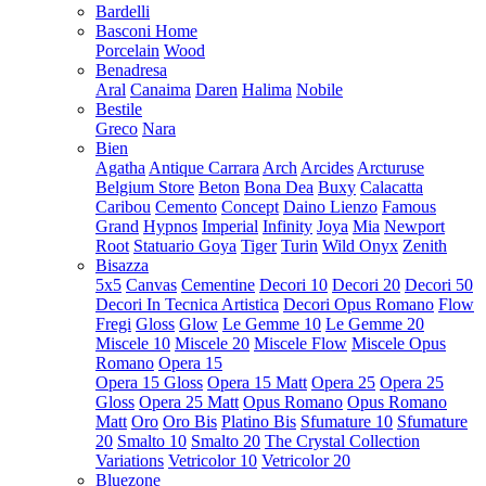
Bardelli
Basconi Home
Porcelain
Wood
Benadresa
Aral
Canaima
Daren
Halima
Nobile
Bestile
Greco
Nara
Bien
Agatha
Antique Carrara
Arch
Arcides
Arcturuse
Belgium Store
Beton
Bona Dea
Buxy
Calacatta
Caribou
Cemento
Concept
Daino Lienzo
Famous
Grand
Hypnos
Imperial
Infinity
Joya
Mia
Newport
Root
Statuario Goya
Tiger
Turin
Wild Onyx
Zenith
Bisazza
5x5
Canvas
Cementine
Decori 10
Decori 20
Decori 50
Decori In Tecnica Artistica
Decori Opus Romano
Flow
Fregi
Gloss
Glow
Le Gemme 10
Le Gemme 20
Miscele 10
Miscele 20
Miscele Flow
Miscele Opus
Romano
Opera 15
Opera 15 Gloss
Opera 15 Matt
Opera 25
Opera 25
Gloss
Opera 25 Matt
Opus Romano
Opus Romano
Matt
Oro
Oro Bis
Platino Bis
Sfumature 10
Sfumature
20
Smalto 10
Smalto 20
The Crystal Collection
Variations
Vetricolor 10
Vetricolor 20
Bluezone