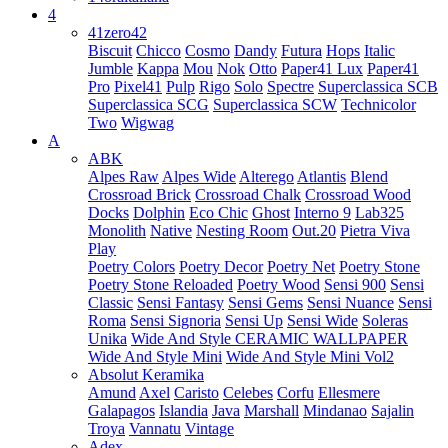
4
41zero42
Biscuit
Chicco
Cosmo
Dandy
Futura
Hops
Italic
Jumble
Kappa
Mou
Nok
Otto
Paper41 Lux
Paper41
Pro
Pixel41
Pulp
Rigo
Solo
Spectre
Superclassica SCB
Superclassica SCG
Superclassica SCW
Technicolor
Two
Wigwag
A
ABK
Alpes Raw
Alpes Wide
Alterego
Atlantis
Blend
Crossroad Brick
Crossroad Chalk
Crossroad Wood
Docks
Dolphin
Eco Chic
Ghost
Interno 9
Lab325
Monolith
Native
Nesting Room
Out.20
Pietra Viva
Play
Poetry Colors
Poetry Decor
Poetry Net
Poetry Stone
Poetry Stone Reloaded
Poetry Wood
Sensi 900
Sensi
Classic
Sensi Fantasy
Sensi Gems
Sensi Nuance
Sensi
Roma
Sensi Signoria
Sensi Up
Sensi Wide
Soleras
Unika
Wide And Style CERAMIC WALLPAPER
Wide And Style Mini
Wide And Style Mini Vol2
Absolut Keramika
Amund
Axel
Caristo
Celebes
Corfu
Ellesmere
Galapagos
Islandia
Java
Marshall
Mindanao
Sajalin
Troya
Vannatu
Vintage
Adex