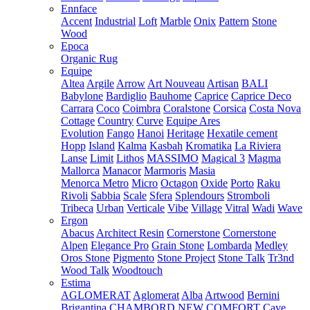
Ennface
Accent
Industrial
Loft
Marble
Onix
Pattern
Stone
Wood
Epoca
Organic Rug
Equipe
Altea
Argile
Arrow
Art Nouveau
Artisan
BALI
Babylone
Bardiglio
Bauhome
Caprice
Caprice Deco
Carrara
Coco
Coimbra
Coralstone
Corsica
Costa Nova
Cottage
Country
Curve
Equipe Ares
Evolution
Fango
Hanoi
Heritage
Hexatile cement
Hopp
Island
Kalma
Kasbah
Kromatika
La Riviera
Lanse
Limit
Lithos
MASSIMO
Magical 3
Magma
Mallorca
Manacor
Marmoris
Masia
Menorca
Metro
Micro
Octagon
Oxide
Porto
Raku
Rivoli
Sabbia
Scale
Sfera
Splendours
Stromboli
Tribeca
Urban
Verticale
Vibe
Village
Vitral
Wadi
Wave
Ergon
Abacus
Architect Resin
Cornerstone
Cornerstone
Alpen
Elegance Pro
Grain Stone
Lombarda
Medley
Oros Stone
Pigmento
Stone Project
Stone Talk
Tr3nd
Wood Talk
Woodtouch
Estima
AGLOMERAT
Aglomerat
Alba
Artwood
Bernini
Brigantina
CHAMBORD NEW
COMFORT
Cave