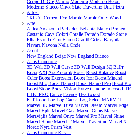
Ceppo Di Gre
Marmo
Moderno
Moderno Beton
Moderno Stucco
Onyx
Slate
Travertino
Una Pietra
Artcer
1Xl
2Xl
Cement
Eco Marble
Marble
Onix
Wood
Arte
Aldea
Amazonia
Barbados
Bellante
Blanca
Broken
Castanio
Cava
Colori
Coralle
Dorado
Dorado Stone
Elba
Estrella
Etno
Fuoco
Graniti
Grigia
Karyntia
Navara
Navona
Nella
Onde
Ascot
New England Beige
New England Bianco
Atlas Concorde
3D Wall
3D Wall Carve
3D Wall Design
3Д Вайт
Волл
AXI
Aix
Aplomb
Boost
Boost Balance
Boost
Color
Boost Expression
Boost Icor
Boost Mineral
Boost Mix
Boost Natural
Boost Natural Pro
Boost Pro
Boost Stone
Boost Vision
Brave
Canone Inverso
ETIC
ETIC PRO
Entice
Exence
Heartwood
Klif
Kone
Log
Log Cansei
Log Select
MARVEL
Marvel 3D
Marvel Diva
Marvel Dream
Marvel Edge
Marvel Epic
Marvel Gala
Marvel Gems
Marvel
Meraviglia
Marvel Onyx
Marvel Pro
Marvel Shine
Marvel Stone
Marvel T
Marvel Travertine
Marvel X
Norde
Nyra
Prism
Vest
Atlas Concorde Russia