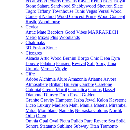
Pecanwood
Polaris
Provans
Raven
Rento
Rock
Royal
Stone
Sahara
Sandwood
Shabbywood
Shevron
Slate
Tagro
Tiffany
Townhouse
Tunis
Vegas
Versal
Wood
Concept Natural
Wood Concept Prime
Wood Concept
Rustic
Woodhouse
Cevica
Antic Mate
Becolors
Good Vibes
MARRAKECH
Metro
Mixes
Plus
Woodlands
Chakmaks
3D Fusion Stone
Cicogres
Alsacia
Artic Wood
Bernini
Borgo
Chic
Deba
Eyra
Louvre
Palatino
Parisien
Revival
Soft
Story
Tinia
Umbria
Verona
Vinyle
Cifre
Adobe
Alchimia
Alure
Amazonia
Arianne
Arvora
Atmosphere
Brillant
Bulevar
Cambre
Casetone
Colonial
Crema Marfil
Cromatica
Cronos
Dassel
Diamond
Dimsey
Drop
Fossil
Golden
Granite
Gravity
Hampton
Jazba
Jewel
Kalon
Keystone
Liceo
Luxury
Madison
Mahi
Manila
Materia
Mirambel
Mitral
Montblanc
Nautalis
Nebraska Colours
Nordik
Odin
Oken
Omnia
Opal
Oval
Pietra
Pulido
Pure
Rovere
Sea
Solid
Sonora
Statuario
Sublime
Subway
Titan
Tramonto