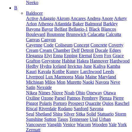
Neeko
B
Baldocer
Active
Adaggio
Akrom
Ancares
Andrea
Anore
Arkety
Arlon
Athenea
Atlantida
Baker
Balmoral
Barkley
Bayona
Bayur
Belfast
Bellagio-1
Black
Blancos
Boulevard
Boutonne
Brunswich
Calacatta
Calcutta
Canvas
Canyon
Cayenne
Code
Coliseum
Concept
Concrete
Coverty
Cream
Cream Chamber
Delf
Detroit
Ducale
Edges
Eleganza
Elyt
Enna
Epping
Eternal
Even
Fox
Grace
Grafton
Greystone
Habitat
Hakea
Hannover
Hardwood
Hedby
Hydra
Iceland
Invictus
June
Kaliva
Kamba
Kauri
Kavala
Kotibe
Kunny
Larchwood
Leeds
Liverpool
Lux Marmorea
Maia
Maine
Maryland
Michigan
Milos
Mon
Muretto
Naoki
Navora
Neve
Satin
Nexside
Nikea
Nimes
Niove
Noah
Ohio
Oneway
Otawa
Oxiline
Ozone
Parsel
Patmos
Pembrey
Pienza
Pierre
Piggot
Polaris
Portoro
Prospect
Quarzite
Quios
Raschel
Riscal
Riverdale
Rodano
Sanford
Savona
Seul
Shetland
Shira
Silver
Sitka
Solid
Statuario
Storm
Sunshine
Sutton
Tasos
Tennessee
Ural
Urban
Vancouver
Vanglih
Venice
Wacom
Wooden
Yale
York
Zermatt