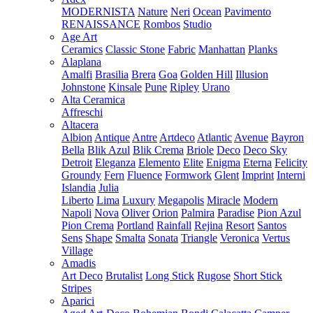
MODERNISTA
Nature
Neri
Ocean
Pavimento
RENAISSANCE
Rombos
Studio
Age Art
Ceramics
Classic Stone
Fabric
Manhattan
Planks
Alaplana
Amalfi
Brasilia
Brera
Goa
Golden Hill
Illusion
Johnstone
Kinsale
Pune
Ripley
Urano
Alta Ceramica
Affreschi
Altacera
Albion
Antique
Antre
Artdeco
Atlantic
Avenue
Bayron
Bella
Blik Azul
Blik Crema
Briole
Deco
Deco Sky
Detroit
Eleganza
Elemento
Elite
Enigma
Eterna
Felicity
Groundy
Fern
Fluence
Formwork
Glent
Imprint
Interni
Islandia
Julia
Liberto
Lima
Luxury
Megapolis
Miracle
Modern
Napoli
Nova
Oliver
Orion
Palmira
Paradise
Pion Azul
Pion Crema
Portland
Rainfall
Rejina
Resort
Santos
Sens
Shape
Smalta
Sonata
Triangle
Veronica
Vertus
Village
Amadis
Art Deco
Brutalist
Long Stick
Rugose
Short Stick
Stripes
Aparici