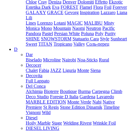
Chloe
Cray
Deniza
Denver
Dolomiti
Effetto
Ekzotic
Estetika Dark
Eva
FOREST
Flamel
Flora
Foil
Forever
GALAXY
GRACE
Gevorg
Inspiration
Lazzaro
Liana
Lili
Lines
Lorenzo
Lotani
MAGIC
MALIBU
Misty
Monica
Mono
Mountain
Naomi
Neutron
Pacific
Pandora
Pastel
Persian White
Poluna
Poly
Purity
SHINE
SNOWSTORM
Statuario Cara
Style
Sunheart
Sweet
TITAN
Tropicano
Valley
Соль-перец
D
Dar
Biselado
Microline
Nairobi
Noa-Sticks
Rural
Decocer
Chalet
Fabia
JAZZ
Liguria
Monte
Siena
Decovita
Full Lappato
Del Conca
Alchimia
Bioterre
Boutique
Burma
Carpegna
Climb
Deco Studio
Foreste D Italia
Gardena
Lavaredo
MARBLE EDITION
Monte Verde
Nabi
Native
Premiere
St Regis
Stone Edition Dinamik
Timeline
Vignoni
Wild
Diesel
Hoily Marble
Stage
Welding Rivest
Wrinkle Foil
DIESEL LIVING