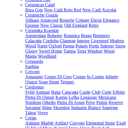
Ceramicas Calaf
Ibiza Gris
New Cadi Rojo Red
New Cadi Xocolat
Ceramiche Grazia
Althaus
Amarcord
Boiserie
Cottage
Electa
Elegance
Epoque
New Classic
Old England
Retro
Ceramika Konskie
Amsterdam
Bohemy
Botanica
Braga
Brennero
Calacatta
Cordoba
Glamour
Intense
Liverpool
Modern
Wood
Narni
Oxford
Parma
Polaris
Portis
Salerno
Snow
Glossy
Sweet Home
Tampa
Terra
Windsor
Wood
Mania
Woodland
Cerasarda
Sardina
Cercom
Amaranto
Ceppo Di Gres
Cosmo
In Contro
Infinity
Quarzi
Soap Stone
Temper
Cerdomus
Sybil
Antique
Baita
Calacatta
Castle
Club
Crete
Effetto
Pietra Di Ostuni
Karnis
Lefka
Legarage
Mexicana
Nordenn
Othello
Pietra Di Assisi
Prive
Pulpis
Reserve
Savanna
Shine
Skorpion
Statuario Bianco
Supreme
Tahoe
Verve
Cerim
Antique Marble
Artifact
Crayons
Elemental Stone
Exalt