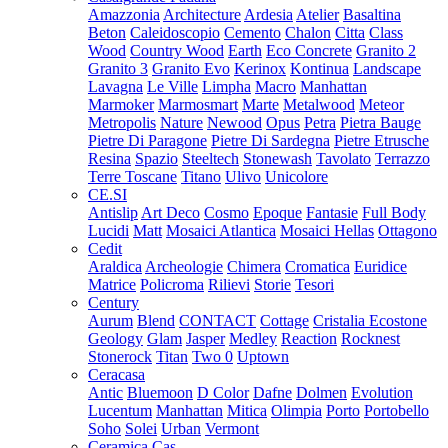
Amazzonia
Architecture
Ardesia
Atelier
Basaltina
Beton
Caleidoscopio
Cemento
Chalon
Citta
Class
Wood
Country Wood
Earth
Eco Concrete
Granito 2
Granito 3
Granito Evo
Kerinox
Kontinua
Landscape
Lavagna
Le Ville
Limpha
Macro
Manhattan
Marmoker
Marmosmart
Marte
Metalwood
Meteor
Metropolis
Nature
Newood
Opus
Petra
Pietra Bauge
Pietre Di Paragone
Pietre Di Sardegna
Pietre Etrusche
Resina
Spazio
Steeltech
Stonewash
Tavolato
Terrazzo
Terre Toscane
Titano
Ulivo
Unicolore
CE.SI
Antislip
Art Deco
Cosmo
Epoque
Fantasie
Full Body
Lucidi
Matt
Mosaici Atlantica
Mosaici Hellas
Ottagono
Cedit
Araldica
Archeologie
Chimera
Cromatica
Euridice
Matrice
Policroma
Rilievi
Storie
Tesori
Century
Aurum
Blend
CONTACT
Cottage
Cristalia
Ecostone
Geology
Glam
Jasper
Medley
Reaction
Rocknest
Stonerock
Titan
Two 0
Uptown
Ceracasa
Antic
Bluemoon
D Color
Dafne
Dolmen
Evolution
Lucentum
Manhattan
Mitica
Olimpia
Porto
Portobello
Soho
Solei
Urban
Vermont
Ceramica Cas