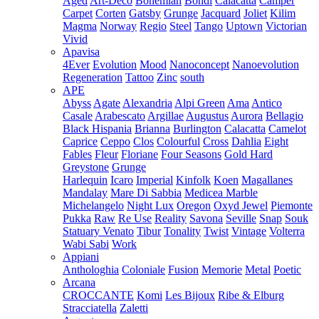
Aged
Art-Deco
Bohemian
Bondi
Calacatta
Camper
Carpet
Corten
Gatsby
Grunge
Jacquard
Joliet
Kilim
Magma
Norway
Regio
Steel
Tango
Uptown
Victorian
Vivid
Apavisa
4Ever
Evolution
Mood
Nanoconcept
Nanoevolution
Regeneration
Tattoo
Zinc
south
APE
Abyss
Agate
Alexandria
Alpi Green
Ama
Antico
Casale
Arabescato
Argillae
Augustus
Aurora
Bellagio
Black Hispania
Brianna
Burlington
Calacatta
Camelot
Caprice
Ceppo
Clos
Colourful
Cross
Dahlia
Eight
Fables
Fleur
Floriane
Four Seasons
Gold Hard
Greystone
Grunge
Harlequin
Icaro
Imperial
Kinfolk
Koen
Magallanes
Mandalay
Mare Di Sabbia
Medicea Marble
Michelangelo
Night Lux
Oregon
Oxyd Jewel
Piemonte
Pukka
Raw
Re Use
Reality
Savona
Seville
Snap
Souk
Statuary Venato
Tibur
Tonality
Twist
Vintage
Volterra
Wabi Sabi
Work
Appiani
Anthologhia
Coloniale
Fusion
Memorie
Metal
Poetic
Arcana
CROCCANTE
Komi
Les Bijoux
Ribe & Elburg
Stracciatella
Zaletti