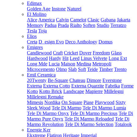
Edimax
Golden Age
Instone
Naturel
El Molino
Alice
America
Calvin
Camelot
Clasic
Gabana
Jakarta
Memory
Padua
Prada
Rialto
Soften
Studio
Terratzo
Tesla
Toja
Elios
Creta
D_esign Evo
Deco Anthology
Domus
Emigres
Candlewood
Craft
Cricket
Dover
Freedom
Glass
Hardwood
Hardy
Hit
Leed
Linus Velvete
Long Ext
Long Mde
Lucia
Maison
Medina
Metropoli
Microcemento
Olmo
Slab
Soft
Teide
Timber
Trento
Emil Ceramica
20Twenty
Be-Square
Chateau
Dimore
Everstone
Externa
Externa Cotto
Externa Quarzite
Fabrika
Forme
Kotto
Kotto Brick
Landscape
Mapierre
Millelegni
Millelegni Remake
Mimesis
Nordika
On Square
Piase
Playwood
Sixty
Sleek Wood
Tele Di Marmo
Tele Di Marmo Lumia
Tele Di Marmo Onyx
Tele Di Marmo Precious
Tele Di
Marmo Pure Onyx
Tele Di Marmo Reloaded
Tele Di
Marmo Revolution
Tele Di Marmo Selection
Totalook
Energie Ker
Ekxtreme
Flatiron
Heritage
Imperial