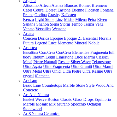
Argenta
Altissimo
Artech
Atenea
Blancos
Bonnet
Brennero
Capri
Courel
Dorset
Eastone
Etienne
Flodsten
Fontana
Frame
Godina
Gravity
Kalksten
Kenzo
Light Stone
Linz
Midas
Milena
Petra
Riven
Sangha
Shanon
Siena
Storm
Tempo
Terma
Vega
Venato
Versailles
Westone
Ariana
Concrea
Dorica
Epoque
Epoque 21
Essential
Floralia
Futura
Legend
Luce
Memento
Mineral
Nobile
Ariostea
Basaltina
Con.Crea
ConCrea
Elementae
Fragmenta full
body
Iridium
Legni
Limestone
Luce
Marmi Classici
Metal
Pietre Naturali
Resine
Silver Wave
Teknostone
Ultra Agata
Ultra Fragmenta
Ultra Graniti
Ultra Marmi
Ultra Metal
Ultra Onici
Ultra Pietre
Ultra Resine
Ultra
crystal
iCementi
ArkLam
Basic Line
Countertops
Marble
Stone
Style
Wood And
Concrete
Art And Natura
Basket Weave
Boston
Classic Glass
Drops
Equilibrio
Marble Mosaic
Mix
Murano Specchio
Octagon
Stonewood
Art&Natura Ceramica