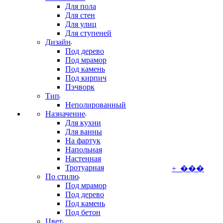
Для пола
Для стен
Для улиц
Для ступеней
Дизайн
Под дерево
Под мрамор
Под камень
Под кирпич
Пэчворк
Тип
Неполированный
Назначение
Для кухни
Для ванны
На фартук
Напольная
Настенная
Тротуарная
+ ���
По стилю
Под мрамор
Под дерево
Под камень
Под бетон
Цвет