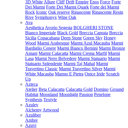
3D White
Allure
Cliff
Drift
Empire
Epos
Force
Forte
Dei Marmi
Forte Dei Marmi Quark
Forte dei Marmi
Rock
Iconic
Oak reserve
Rinascente
Rinascente Resin
Rive
Symphonyx
Wine Oak
Ava
Aesthetica
Avorio Segesta
BOLGHERI STONE
Bianco Imperiale
Black Gold
Breccia Capraia
Breccia
Sicilia
Copacabana
Deep Stone
Green Sky
Honey
Wood
Marmi Arabesque
Marmi Azul Macauba
Marmi
Bardiglio Cenere
Marmi Bianco Bernini
Marmi Bronze
Amani
Marmi Calacatta
Marmi Crema Marfil
Marmi
Lasa
Marmi Nero Belvedere
Marmi Statuario
Marmi
Statuario Splendente
Marmi Taj Mahal
Marmi
Travertino Classic
Marmi Travertino Silver
Marmi
White Macauba
Marmo E Pietra
Onice Iride
Scratch
Up
Azteca
Atelier
Beta Calacatta
Calacatta Gold
Domino
Ground
Habitat
Moonland
Moonlight
Passion
Penelope
Synthesis
Textyle
Azulev
Alchemy
Artwood
Azuliber
Ambre
Azuvi