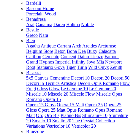
Bardelli
Basconi Home
Porcelain
Wood
Benadresa
Aral
Canaima
Daren
Halima
Nobile
Bestile
Greco
Nara
Bien
Agatha
Antique Carrara
Arch
Arcides
Arcturuse
Belgium Store
Beton
Bona Dea
Buxy
Calacatta
Caribou
Cemento
Concept
Daino Lienzo
Famous
Grand
Hypnos
Imperial
Infinity
Joya
Mia
Newport
Root
Statuario Goya
Tiger
Turin
Wild Onyx
Zenith
Bisazza
5x5
Canvas
Cementine
Decori 10
Decori 20
Decori 50
Decori In Tecnica Artistica
Decori Opus Romano
Flow
Fregi
Gloss
Glow
Le Gemme 10
Le Gemme 20
Miscele 10
Miscele 20
Miscele Flow
Miscele Opus
Romano
Opera 15
Opera 15 Gloss
Opera 15 Matt
Opera 25
Opera 25
Gloss
Opera 25 Matt
Opus Romano
Opus Romano
Matt
Oro
Oro Bis
Platino Bis
Sfumature 10
Sfumature
20
Smalto 10
Smalto 20
The Crystal Collection
Variations
Vetricolor 10
Vetricolor 20
Bluezone