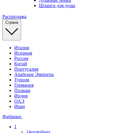
Душевые лейки
Шланги для душа
Распродажа
Страна
Италия
Испания
Россия
Китай
Португалия
Арабские Эмираты
Турция
Германия
Польша
Индия
ОАЭ
Иран
Фабрики:
1
14oraitaliana