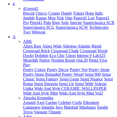
4
41zero42
Biscuit
Chicco
Cosmo
Dandy
Futura
Hops
Italic
Jumble
Kappa
Mou
Nok
Otto
Paper41 Lux
Paper41
Pro
Pixel41
Pulp
Rigo
Solo
Spectre
Superclassica SCB
Superclassica SCG
Superclassica SCW
Technicolor
Two
Wigwag
A
ABK
Alpes Raw
Alpes Wide
Alterego
Atlantis
Blend
Crossroad Brick
Crossroad Chalk
Crossroad Wood
Docks
Dolphin
Eco Chic
Ghost
Interno 9
Lab325
Monolith
Native
Nesting Room
Out.20
Pietra Viva
Play
Poetry Colors
Poetry Decor
Poetry Net
Poetry Stone
Poetry Stone Reloaded
Poetry Wood
Sensi 900
Sensi
Classic
Sensi Fantasy
Sensi Gems
Sensi Nuance
Sensi
Roma
Sensi Signoria
Sensi Up
Sensi Wide
Soleras
Unika
Wide And Style CERAMIC WALLPAPER
Wide And Style Mini
Wide And Style Mini Vol2
Absolut Keramika
Amund
Axel
Caristo
Celebes
Corfu
Ellesmere
Galapagos
Islandia
Java
Marshall
Mindanao
Sajalin
Troya
Vannatu
Vintage
Adex