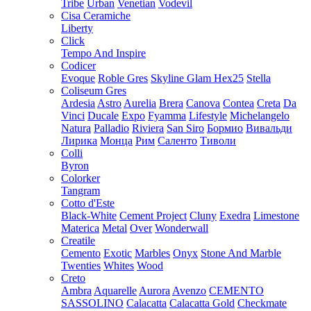
Tribe
Urban
Venetian
Vodevil
Cisa Ceramiche
Liberty
Click
Tempo And Inspire
Codicer
Evoque
Roble Gres
Skyline Glam Hex25
Stella
Coliseum Gres
Ardesia
Astro
Aurelia
Brera
Canova
Contea
Creta
Da
Vinci
Ducale
Expo
Fyamma
Lifestyle
Michelangelo
Natura
Palladio
Riviera
San Siro
Бормио
Вивальди
Лирика
Монца
Рим
Саленто
Тиволи
Colli
Byron
Colorker
Tangram
Cotto d'Este
Black-White
Cement Project
Cluny
Exedra
Limestone
Materica
Metal
Over
Wonderwall
Creatile
Cemento
Exotic
Marbles
Onyx
Stone And Marble
Twenties
Whites
Wood
Creto
Ambra
Aquarelle
Aurora
Avenzo
CEMENTO
SASSOLINO
Calacatta
Calacatta Gold
Checkmate