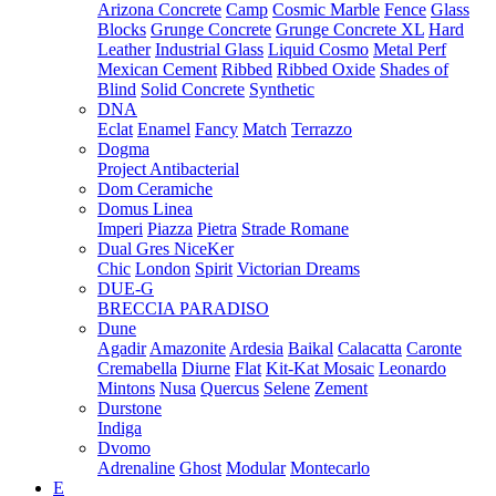
Arizona Concrete
Camp
Cosmic Marble
Fence
Glass
Blocks
Grunge Concrete
Grunge Concrete XL
Hard
Leather
Industrial Glass
Liquid Cosmo
Metal Perf
Mexican Cement
Ribbed
Ribbed Oxide
Shades of
Blind
Solid Concrete
Synthetic
DNA
Eclat
Enamel
Fancy
Match
Terrazzo
Dogma
Project Antibacterial
Dom Ceramiche
Domus Linea
Imperi
Piazza
Pietra
Strade Romane
Dual Gres NiceKer
Chic
London
Spirit
Victorian Dreams
DUE-G
BRECCIA PARADISO
Dune
Agadir
Amazonite
Ardesia
Baikal
Calacatta
Caronte
Cremabella
Diurne
Flat
Kit-Kat Mosaic
Leonardo
Mintons
Nusa
Quercus
Selene
Zement
Durstone
Indiga
Dvomo
Adrenaline
Ghost
Modular
Montecarlo
E