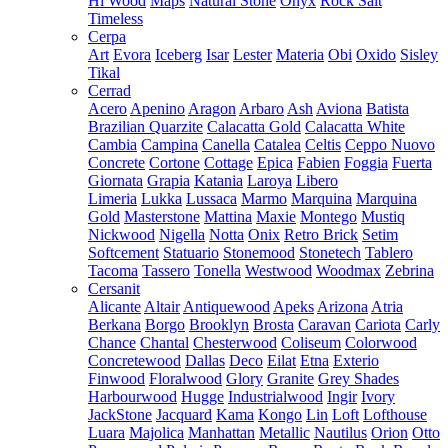
Hi Wood
Maps
Natural Stone
Onyx
Rock Salt
Timeless
Cerpa
Art
Evora
Iceberg
Isar
Lester
Materia
Obi
Oxido
Sisley
Tikal
Cerrad
Acero
Apenino
Aragon
Arbaro
Ash
Aviona
Batista
Brazilian Quarzite
Calacatta Gold
Calacatta White
Cambia
Campina
Canella
Catalea
Celtis
Ceppo Nuovo
Concrete
Cortone
Cottage
Epica
Fabien
Foggia
Fuerta
Giornata
Grapia
Katania
Laroya
Libero
Limeria
Lukka
Lussaca
Marmo
Marquina
Marquina
Gold
Masterstone
Mattina
Maxie
Montego
Mustiq
Nickwood
Nigella
Notta
Onix
Retro Brick
Setim
Softcement
Statuario
Stonemood
Stonetech
Tablero
Tacoma
Tassero
Tonella
Westwood
Woodmax
Zebrina
Cersanit
Alicante
Altair
Antiquewood
Apeks
Arizona
Atria
Berkana
Borgo
Brooklyn
Brosta
Caravan
Cariota
Carly
Chance
Chantal
Chesterwood
Coliseum
Colorwood
Concretewood
Dallas
Deco
Eilat
Etna
Exterio
Finwood
Floralwood
Glory
Granite
Grey Shades
Harbourwood
Hugge
Industrialwood
Ingir
Ivory
JackStone
Jacquard
Kama
Kongo
Lin
Loft
Lofthouse
Luara
Majolica
Manhattan
Metallic
Nautilus
Orion
Otto