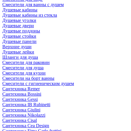
Смесители для ванны с душем
Душевые кабины
Душевые кабины из стекла
Душевые уголки
Душевые двери
Душевые поддоны
Душевые стойки
Душевые панели
Верхние души
Душевые лейки
Шланги для душа
Смесители для раковин
Смесители для душа
Смесители для кухни
Смесители на борт ванны
Смесители с гигиеническим душем
Сантехника Remer
Сантехника Bossini
Сантехника Gessi
Сантехника IB Rubinetti
Сантехника Giulini
Сантехника Nikolazzi
Сантехника Cisal
Сантехника Cea Design
Сантехника Fima Carlo frattini