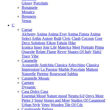
Glossy
Porcelain
Bonaparte
Mosaics
Brennero
Venus
C
Caesar
Alchemy
Anima
Anima Ever
Anima Futura
Anima
Select
Arthis
Autore
Built
Civic
Clash
Cocoon
Core
Deco Solutions
Eikon
Fabula
Hike
Iconica
Inner
Join
Life
Materica
Meet
Portraits
Prima
Quarzite
Relate Flame
Rever
Shapes Of Italy
Slab2
Trace
Vibe
Caramelle
Acquarelle
Antichita Classica
Arlecchino
Classica
Impressioni
La Passion
Marble Porcelain
Mattoni
Naturelle
Pietrine
Rosewood
Sabbia
Caramelle Mosaic
Carmen
Dynamic
Casa Dolce Casa
Essential Mood
Nature mood
Neutra 6.0
Onyx More
Pietre 3
Sensi
Stones and More
Studios Of Casamood
Urban Style
Vetro
Wooden Tile Of Cdc
Casalgrande Padana