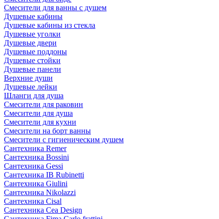
Смесители для ванны с душем
Душевые кабины
Душевые кабины из стекла
Душевые уголки
Душевые двери
Душевые поддоны
Душевые стойки
Душевые панели
Верхние души
Душевые лейки
Шланги для душа
Смесители для раковин
Смесители для душа
Смесители для кухни
Смесители на борт ванны
Смесители с гигиеническим душем
Сантехника Remer
Сантехника Bossini
Сантехника Gessi
Сантехника IB Rubinetti
Сантехника Giulini
Сантехника Nikolazzi
Сантехника Cisal
Сантехника Cea Design
Сантехника Fima Carlo frattini