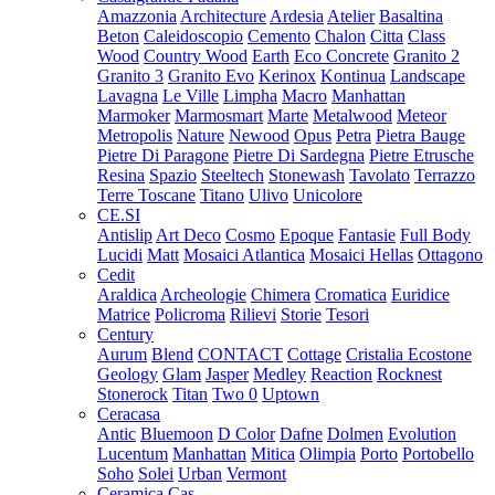
Amazzonia
Architecture
Ardesia
Atelier
Basaltina
Beton
Caleidoscopio
Cemento
Chalon
Citta
Class
Wood
Country Wood
Earth
Eco Concrete
Granito 2
Granito 3
Granito Evo
Kerinox
Kontinua
Landscape
Lavagna
Le Ville
Limpha
Macro
Manhattan
Marmoker
Marmosmart
Marte
Metalwood
Meteor
Metropolis
Nature
Newood
Opus
Petra
Pietra Bauge
Pietre Di Paragone
Pietre Di Sardegna
Pietre Etrusche
Resina
Spazio
Steeltech
Stonewash
Tavolato
Terrazzo
Terre Toscane
Titano
Ulivo
Unicolore
CE.SI
Antislip
Art Deco
Cosmo
Epoque
Fantasie
Full Body
Lucidi
Matt
Mosaici Atlantica
Mosaici Hellas
Ottagono
Cedit
Araldica
Archeologie
Chimera
Cromatica
Euridice
Matrice
Policroma
Rilievi
Storie
Tesori
Century
Aurum
Blend
CONTACT
Cottage
Cristalia
Ecostone
Geology
Glam
Jasper
Medley
Reaction
Rocknest
Stonerock
Titan
Two 0
Uptown
Ceracasa
Antic
Bluemoon
D Color
Dafne
Dolmen
Evolution
Lucentum
Manhattan
Mitica
Olimpia
Porto
Portobello
Soho
Solei
Urban
Vermont
Ceramica Cas