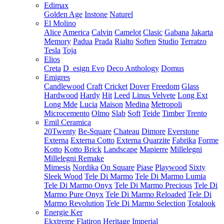
Edimax
Golden Age
Instone
Naturel
El Molino
Alice
America
Calvin
Camelot
Clasic
Gabana
Jakarta
Memory
Padua
Prada
Rialto
Soften
Studio
Terratzo
Tesla
Toja
Elios
Creta
D_esign Evo
Deco Anthology
Domus
Emigres
Candlewood
Craft
Cricket
Dover
Freedom
Glass
Hardwood
Hardy
Hit
Leed
Linus Velvete
Long Ext
Long Mde
Lucia
Maison
Medina
Metropoli
Microcemento
Olmo
Slab
Soft
Teide
Timber
Trento
Emil Ceramica
20Twenty
Be-Square
Chateau
Dimore
Everstone
Externa
Externa Cotto
Externa Quarzite
Fabrika
Forme
Kotto
Kotto Brick
Landscape
Mapierre
Millelegni
Millelegni Remake
Mimesis
Nordika
On Square
Piase
Playwood
Sixty
Sleek Wood
Tele Di Marmo
Tele Di Marmo Lumia
Tele Di Marmo Onyx
Tele Di Marmo Precious
Tele Di
Marmo Pure Onyx
Tele Di Marmo Reloaded
Tele Di
Marmo Revolution
Tele Di Marmo Selection
Totalook
Energie Ker
Ekxtreme
Flatiron
Heritage
Imperial