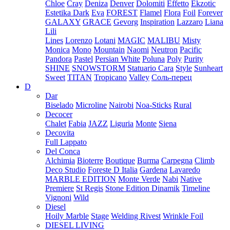
Chloe
Cray
Deniza
Denver
Dolomiti
Effetto
Ekzotic
Estetika Dark
Eva
FOREST
Flamel
Flora
Foil
Forever
GALAXY
GRACE
Gevorg
Inspiration
Lazzaro
Liana
Lili
Lines
Lorenzo
Lotani
MAGIC
MALIBU
Misty
Monica
Mono
Mountain
Naomi
Neutron
Pacific
Pandora
Pastel
Persian White
Poluna
Poly
Purity
SHINE
SNOWSTORM
Statuario Cara
Style
Sunheart
Sweet
TITAN
Tropicano
Valley
Соль-перец
D
Dar
Biselado
Microline
Nairobi
Noa-Sticks
Rural
Decocer
Chalet
Fabia
JAZZ
Liguria
Monte
Siena
Decovita
Full Lappato
Del Conca
Alchimia
Bioterre
Boutique
Burma
Carpegna
Climb
Deco Studio
Foreste D Italia
Gardena
Lavaredo
MARBLE EDITION
Monte Verde
Nabi
Native
Premiere
St Regis
Stone Edition Dinamik
Timeline
Vignoni
Wild
Diesel
Hoily Marble
Stage
Welding Rivest
Wrinkle Foil
DIESEL LIVING