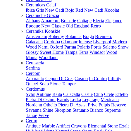
Ceramicas Calaf
Ibiza Gris
New Cadi Rojo Red
New Cadi Xocolat
Ceramiche Grazia
Althaus
Amarcord
Boiserie
Cottage
Electa
Elegance
Epoque
New Classic
Old England
Retro
Ceramika Konskie
Amsterdam
Bohemy
Botanica
Braga
Brennero
Calacatta
Cordoba
Glamour
Intense
Liverpool
Modern
Wood
Narni
Oxford
Parma
Polaris
Portis
Salerno
Snow
Glossy
Sweet Home
Tampa
Terra
Windsor
Wood
Mania
Woodland
Cerasarda
Sardina
Cercom
Amaranto
Ceppo Di Gres
Cosmo
In Contro
Infinity
Quarzi
Soap Stone
Temper
Cerdomus
Sybil
Antique
Baita
Calacatta
Castle
Club
Crete
Effetto
Pietra Di Ostuni
Karnis
Lefka
Legarage
Mexicana
Nordenn
Othello
Pietra Di Assisi
Prive
Pulpis
Reserve
Savanna
Shine
Skorpion
Statuario Bianco
Supreme
Tahoe
Verve
Cerim
Antique Marble
Artifact
Crayons
Elemental Stone
Exalt