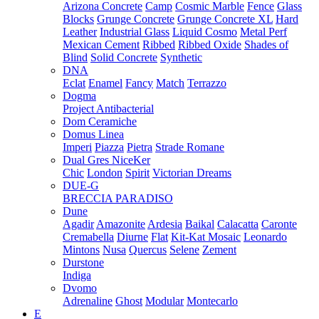
Arizona Concrete
Camp
Cosmic Marble
Fence
Glass
Blocks
Grunge Concrete
Grunge Concrete XL
Hard
Leather
Industrial Glass
Liquid Cosmo
Metal Perf
Mexican Cement
Ribbed
Ribbed Oxide
Shades of
Blind
Solid Concrete
Synthetic
DNA
Eclat
Enamel
Fancy
Match
Terrazzo
Dogma
Project Antibacterial
Dom Ceramiche
Domus Linea
Imperi
Piazza
Pietra
Strade Romane
Dual Gres NiceKer
Chic
London
Spirit
Victorian Dreams
DUE-G
BRECCIA PARADISO
Dune
Agadir
Amazonite
Ardesia
Baikal
Calacatta
Caronte
Cremabella
Diurne
Flat
Kit-Kat Mosaic
Leonardo
Mintons
Nusa
Quercus
Selene
Zement
Durstone
Indiga
Dvomo
Adrenaline
Ghost
Modular
Montecarlo
E