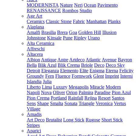
MODERNISTA
Nature
Neri
Ocean
Pavimento
RENAISSANCE
Rombos
Studio
Age Art
Ceramics
Classic Stone
Fabric
Manhattan
Planks
Alaplana
Amalfi
Brasilia
Brera
Goa
Golden Hill
Illusion
Johnstone
Kinsale
Pune
Ripley
Urano
Alta Ceramica
Affreschi
Altacera
Albion
Antique
Antre
Artdeco
Atlantic
Avenue
Bayron
Bella
Blik Azul
Blik Crema
Briole
Deco
Deco Sky
Detroit
Eleganza
Elemento
Elite
Enigma
Eterna
Felicity
Groundy
Fern
Fluence
Formwork
Glent
Imprint
Interni
Islandia
Julia
Liberto
Lima
Luxury
Megapolis
Miracle
Modern
Napoli
Nova
Oliver
Orion
Palmira
Paradise
Pion Azul
Pion Crema
Portland
Rainfall
Rejina
Resort
Santos
Sens
Shape
Smalta
Sonata
Triangle
Veronica
Vertus
Village
Amadis
Art Deco
Brutalist
Long Stick
Rugose
Short Stick
Stripes
Aparici