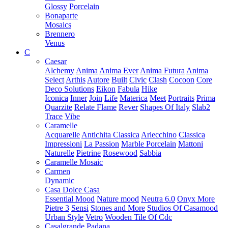
Glossy
Porcelain
Bonaparte
Mosaics
Brennero
Venus
C
Caesar
Alchemy
Anima
Anima Ever
Anima Futura
Anima
Select
Arthis
Autore
Built
Civic
Clash
Cocoon
Core
Deco Solutions
Eikon
Fabula
Hike
Iconica
Inner
Join
Life
Materica
Meet
Portraits
Prima
Quarzite
Relate Flame
Rever
Shapes Of Italy
Slab2
Trace
Vibe
Caramelle
Acquarelle
Antichita Classica
Arlecchino
Classica
Impressioni
La Passion
Marble Porcelain
Mattoni
Naturelle
Pietrine
Rosewood
Sabbia
Caramelle Mosaic
Carmen
Dynamic
Casa Dolce Casa
Essential Mood
Nature mood
Neutra 6.0
Onyx More
Pietre 3
Sensi
Stones and More
Studios Of Casamood
Urban Style
Vetro
Wooden Tile Of Cdc
Casalgrande Padana