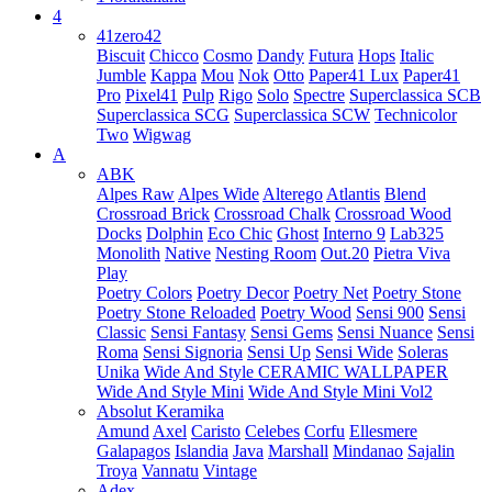
4
41zero42
Biscuit
Chicco
Cosmo
Dandy
Futura
Hops
Italic
Jumble
Kappa
Mou
Nok
Otto
Paper41 Lux
Paper41
Pro
Pixel41
Pulp
Rigo
Solo
Spectre
Superclassica SCB
Superclassica SCG
Superclassica SCW
Technicolor
Two
Wigwag
A
ABK
Alpes Raw
Alpes Wide
Alterego
Atlantis
Blend
Crossroad Brick
Crossroad Chalk
Crossroad Wood
Docks
Dolphin
Eco Chic
Ghost
Interno 9
Lab325
Monolith
Native
Nesting Room
Out.20
Pietra Viva
Play
Poetry Colors
Poetry Decor
Poetry Net
Poetry Stone
Poetry Stone Reloaded
Poetry Wood
Sensi 900
Sensi
Classic
Sensi Fantasy
Sensi Gems
Sensi Nuance
Sensi
Roma
Sensi Signoria
Sensi Up
Sensi Wide
Soleras
Unika
Wide And Style CERAMIC WALLPAPER
Wide And Style Mini
Wide And Style Mini Vol2
Absolut Keramika
Amund
Axel
Caristo
Celebes
Corfu
Ellesmere
Galapagos
Islandia
Java
Marshall
Mindanao
Sajalin
Troya
Vannatu
Vintage
Adex