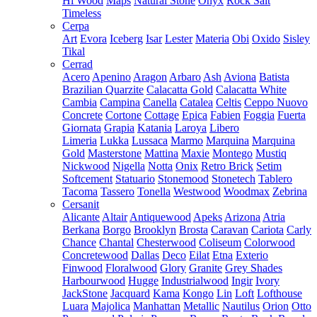
Hi Wood
Maps
Natural Stone
Onyx
Rock Salt
Timeless
Cerpa
Art
Evora
Iceberg
Isar
Lester
Materia
Obi
Oxido
Sisley
Tikal
Cerrad
Acero
Apenino
Aragon
Arbaro
Ash
Aviona
Batista
Brazilian Quarzite
Calacatta Gold
Calacatta White
Cambia
Campina
Canella
Catalea
Celtis
Ceppo Nuovo
Concrete
Cortone
Cottage
Epica
Fabien
Foggia
Fuerta
Giornata
Grapia
Katania
Laroya
Libero
Limeria
Lukka
Lussaca
Marmo
Marquina
Marquina
Gold
Masterstone
Mattina
Maxie
Montego
Mustiq
Nickwood
Nigella
Notta
Onix
Retro Brick
Setim
Softcement
Statuario
Stonemood
Stonetech
Tablero
Tacoma
Tassero
Tonella
Westwood
Woodmax
Zebrina
Cersanit
Alicante
Altair
Antiquewood
Apeks
Arizona
Atria
Berkana
Borgo
Brooklyn
Brosta
Caravan
Cariota
Carly
Chance
Chantal
Chesterwood
Coliseum
Colorwood
Concretewood
Dallas
Deco
Eilat
Etna
Exterio
Finwood
Floralwood
Glory
Granite
Grey Shades
Harbourwood
Hugge
Industrialwood
Ingir
Ivory
JackStone
Jacquard
Kama
Kongo
Lin
Loft
Lofthouse
Luara
Majolica
Manhattan
Metallic
Nautilus
Orion
Otto