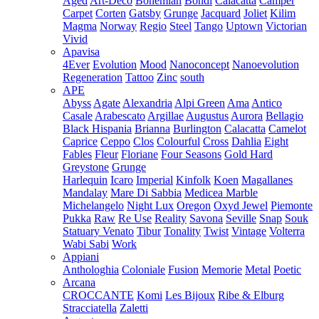
Aged
Art-Deco
Bohemian
Bondi
Calacatta
Camper
Carpet
Corten
Gatsby
Grunge
Jacquard
Joliet
Kilim
Magma
Norway
Regio
Steel
Tango
Uptown
Victorian
Vivid
Apavisa
4Ever
Evolution
Mood
Nanoconcept
Nanoevolution
Regeneration
Tattoo
Zinc
south
APE
Abyss
Agate
Alexandria
Alpi Green
Ama
Antico
Casale
Arabescato
Argillae
Augustus
Aurora
Bellagio
Black Hispania
Brianna
Burlington
Calacatta
Camelot
Caprice
Ceppo
Clos
Colourful
Cross
Dahlia
Eight
Fables
Fleur
Floriane
Four Seasons
Gold Hard
Greystone
Grunge
Harlequin
Icaro
Imperial
Kinfolk
Koen
Magallanes
Mandalay
Mare Di Sabbia
Medicea Marble
Michelangelo
Night Lux
Oregon
Oxyd Jewel
Piemonte
Pukka
Raw
Re Use
Reality
Savona
Seville
Snap
Souk
Statuary Venato
Tibur
Tonality
Twist
Vintage
Volterra
Wabi Sabi
Work
Appiani
Anthologhia
Coloniale
Fusion
Memorie
Metal
Poetic
Arcana
CROCCANTE
Komi
Les Bijoux
Ribe & Elburg
Stracciatella
Zaletti