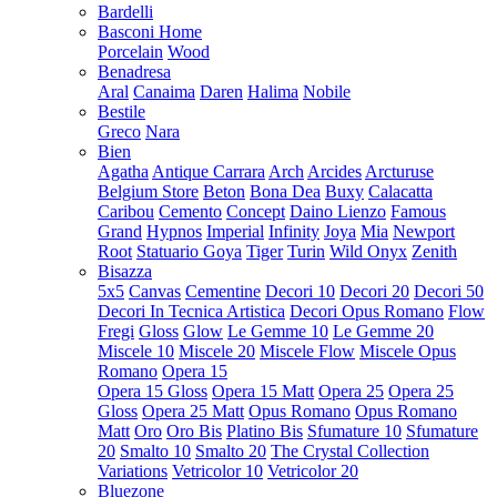
Bardelli
Basconi Home
Porcelain
Wood
Benadresa
Aral
Canaima
Daren
Halima
Nobile
Bestile
Greco
Nara
Bien
Agatha
Antique Carrara
Arch
Arcides
Arcturuse
Belgium Store
Beton
Bona Dea
Buxy
Calacatta
Caribou
Cemento
Concept
Daino Lienzo
Famous
Grand
Hypnos
Imperial
Infinity
Joya
Mia
Newport
Root
Statuario Goya
Tiger
Turin
Wild Onyx
Zenith
Bisazza
5x5
Canvas
Cementine
Decori 10
Decori 20
Decori 50
Decori In Tecnica Artistica
Decori Opus Romano
Flow
Fregi
Gloss
Glow
Le Gemme 10
Le Gemme 20
Miscele 10
Miscele 20
Miscele Flow
Miscele Opus
Romano
Opera 15
Opera 15 Gloss
Opera 15 Matt
Opera 25
Opera 25
Gloss
Opera 25 Matt
Opus Romano
Opus Romano
Matt
Oro
Oro Bis
Platino Bis
Sfumature 10
Sfumature
20
Smalto 10
Smalto 20
The Crystal Collection
Variations
Vetricolor 10
Vetricolor 20
Bluezone