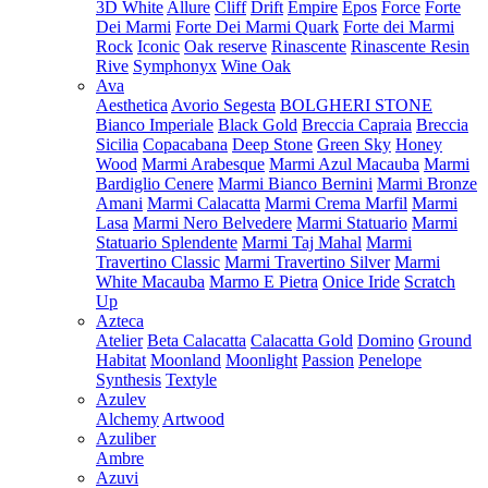
3D White
Allure
Cliff
Drift
Empire
Epos
Force
Forte
Dei Marmi
Forte Dei Marmi Quark
Forte dei Marmi
Rock
Iconic
Oak reserve
Rinascente
Rinascente Resin
Rive
Symphonyx
Wine Oak
Ava
Aesthetica
Avorio Segesta
BOLGHERI STONE
Bianco Imperiale
Black Gold
Breccia Capraia
Breccia
Sicilia
Copacabana
Deep Stone
Green Sky
Honey
Wood
Marmi Arabesque
Marmi Azul Macauba
Marmi
Bardiglio Cenere
Marmi Bianco Bernini
Marmi Bronze
Amani
Marmi Calacatta
Marmi Crema Marfil
Marmi
Lasa
Marmi Nero Belvedere
Marmi Statuario
Marmi
Statuario Splendente
Marmi Taj Mahal
Marmi
Travertino Classic
Marmi Travertino Silver
Marmi
White Macauba
Marmo E Pietra
Onice Iride
Scratch
Up
Azteca
Atelier
Beta Calacatta
Calacatta Gold
Domino
Ground
Habitat
Moonland
Moonlight
Passion
Penelope
Synthesis
Textyle
Azulev
Alchemy
Artwood
Azuliber
Ambre
Azuvi