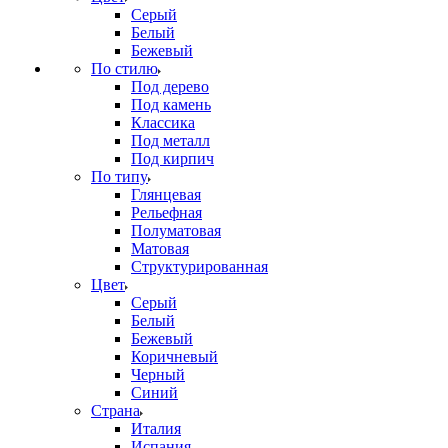
Серый
Белый
Бежевый
По стилю
Под дерево
Под камень
Классика
Под металл
Под кирпич
По типу
Глянцевая
Рельефная
Полуматовая
Матовая
Структурированная
Цвет
Серый
Белый
Бежевый
Коричневый
Черный
Синий
Страна
Италия
Испания