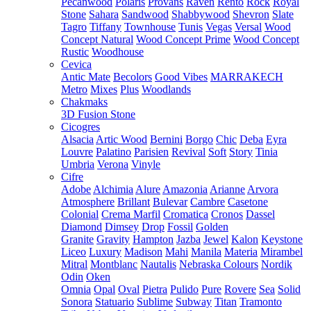
Pecanwood
Polaris
Provans
Raven
Rento
Rock
Royal
Stone
Sahara
Sandwood
Shabbywood
Shevron
Slate
Tagro
Tiffany
Townhouse
Tunis
Vegas
Versal
Wood
Concept Natural
Wood Concept Prime
Wood Concept
Rustic
Woodhouse
Cevica
Antic Mate
Becolors
Good Vibes
MARRAKECH
Metro
Mixes
Plus
Woodlands
Chakmaks
3D Fusion Stone
Cicogres
Alsacia
Artic Wood
Bernini
Borgo
Chic
Deba
Eyra
Louvre
Palatino
Parisien
Revival
Soft
Story
Tinia
Umbria
Verona
Vinyle
Cifre
Adobe
Alchimia
Alure
Amazonia
Arianne
Arvora
Atmosphere
Brillant
Bulevar
Cambre
Casetone
Colonial
Crema Marfil
Cromatica
Cronos
Dassel
Diamond
Dimsey
Drop
Fossil
Golden
Granite
Gravity
Hampton
Jazba
Jewel
Kalon
Keystone
Liceo
Luxury
Madison
Mahi
Manila
Materia
Mirambel
Mitral
Montblanc
Nautalis
Nebraska Colours
Nordik
Odin
Oken
Omnia
Opal
Oval
Pietra
Pulido
Pure
Rovere
Sea
Solid
Sonora
Statuario
Sublime
Subway
Titan
Tramonto