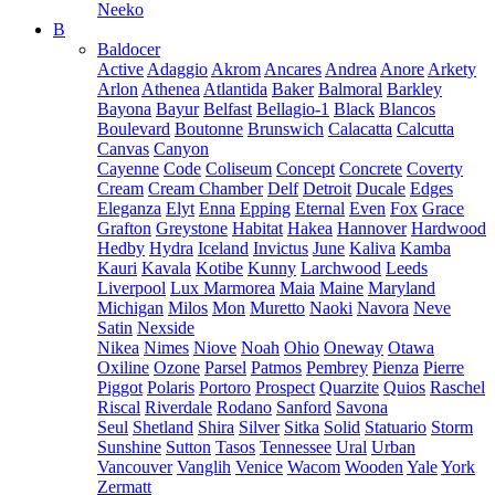
Neeko
B
Baldocer
Active
Adaggio
Akrom
Ancares
Andrea
Anore
Arkety
Arlon
Athenea
Atlantida
Baker
Balmoral
Barkley
Bayona
Bayur
Belfast
Bellagio-1
Black
Blancos
Boulevard
Boutonne
Brunswich
Calacatta
Calcutta
Canvas
Canyon
Cayenne
Code
Coliseum
Concept
Concrete
Coverty
Cream
Cream Chamber
Delf
Detroit
Ducale
Edges
Eleganza
Elyt
Enna
Epping
Eternal
Even
Fox
Grace
Grafton
Greystone
Habitat
Hakea
Hannover
Hardwood
Hedby
Hydra
Iceland
Invictus
June
Kaliva
Kamba
Kauri
Kavala
Kotibe
Kunny
Larchwood
Leeds
Liverpool
Lux Marmorea
Maia
Maine
Maryland
Michigan
Milos
Mon
Muretto
Naoki
Navora
Neve
Satin
Nexside
Nikea
Nimes
Niove
Noah
Ohio
Oneway
Otawa
Oxiline
Ozone
Parsel
Patmos
Pembrey
Pienza
Pierre
Piggot
Polaris
Portoro
Prospect
Quarzite
Quios
Raschel
Riscal
Riverdale
Rodano
Sanford
Savona
Seul
Shetland
Shira
Silver
Sitka
Solid
Statuario
Storm
Sunshine
Sutton
Tasos
Tennessee
Ural
Urban
Vancouver
Vanglih
Venice
Wacom
Wooden
Yale
York
Zermatt