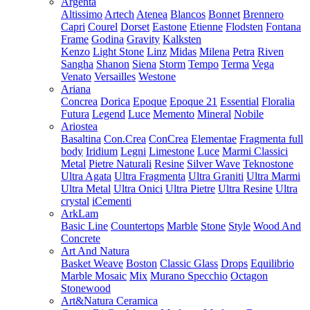
Argenta
Altissimo
Artech
Atenea
Blancos
Bonnet
Brennero
Capri
Courel
Dorset
Eastone
Etienne
Flodsten
Fontana
Frame
Godina
Gravity
Kalksten
Kenzo
Light Stone
Linz
Midas
Milena
Petra
Riven
Sangha
Shanon
Siena
Storm
Tempo
Terma
Vega
Venato
Versailles
Westone
Ariana
Concrea
Dorica
Epoque
Epoque 21
Essential
Floralia
Futura
Legend
Luce
Memento
Mineral
Nobile
Ariostea
Basaltina
Con.Crea
ConCrea
Elementae
Fragmenta full
body
Iridium
Legni
Limestone
Luce
Marmi Classici
Metal
Pietre Naturali
Resine
Silver Wave
Teknostone
Ultra Agata
Ultra Fragmenta
Ultra Graniti
Ultra Marmi
Ultra Metal
Ultra Onici
Ultra Pietre
Ultra Resine
Ultra
crystal
iCementi
ArkLam
Basic Line
Countertops
Marble
Stone
Style
Wood And
Concrete
Art And Natura
Basket Weave
Boston
Classic Glass
Drops
Equilibrio
Marble Mosaic
Mix
Murano Specchio
Octagon
Stonewood
Art&Natura Ceramica