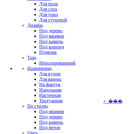
Для пола
Для стен
Для улиц
Для ступеней
Дизайн
Под дерево
Под мрамор
Под камень
Под кирпич
Пэчворк
Тип
Неполированный
Назначение
Для кухни
Для ванны
На фартук
Напольная
Настенная
Тротуарная
+ ���
По стилю
Под мрамор
Под дерево
Под камень
Под бетон
Цвет