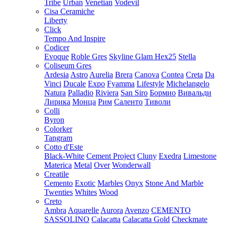
Tribe
Urban
Venetian
Vodevil
Cisa Ceramiche
Liberty
Click
Tempo And Inspire
Codicer
Evoque
Roble Gres
Skyline Glam Hex25
Stella
Coliseum Gres
Ardesia
Astro
Aurelia
Brera
Canova
Contea
Creta
Da
Vinci
Ducale
Expo
Fyamma
Lifestyle
Michelangelo
Natura
Palladio
Riviera
San Siro
Бормио
Вивальди
Лирика
Монца
Рим
Саленто
Тиволи
Colli
Byron
Colorker
Tangram
Cotto d'Este
Black-White
Cement Project
Cluny
Exedra
Limestone
Materica
Metal
Over
Wonderwall
Creatile
Cemento
Exotic
Marbles
Onyx
Stone And Marble
Twenties
Whites
Wood
Creto
Ambra
Aquarelle
Aurora
Avenzo
CEMENTO
SASSOLINO
Calacatta
Calacatta Gold
Checkmate