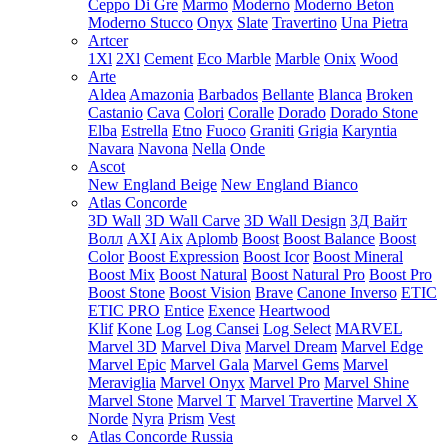
Ceppo Di Gre
Marmo
Moderno
Moderno Beton
Moderno Stucco
Onyx
Slate
Travertino
Una Pietra
Artcer
1Xl
2Xl
Cement
Eco Marble
Marble
Onix
Wood
Arte
Aldea
Amazonia
Barbados
Bellante
Blanca
Broken
Castanio
Cava
Colori
Coralle
Dorado
Dorado Stone
Elba
Estrella
Etno
Fuoco
Graniti
Grigia
Karyntia
Navara
Navona
Nella
Onde
Ascot
New England Beige
New England Bianco
Atlas Concorde
3D Wall
3D Wall Carve
3D Wall Design
3Д Вайт
Волл
AXI
Aix
Aplomb
Boost
Boost Balance
Boost
Color
Boost Expression
Boost Icor
Boost Mineral
Boost Mix
Boost Natural
Boost Natural Pro
Boost Pro
Boost Stone
Boost Vision
Brave
Canone Inverso
ETIC
ETIC PRO
Entice
Exence
Heartwood
Klif
Kone
Log
Log Cansei
Log Select
MARVEL
Marvel 3D
Marvel Diva
Marvel Dream
Marvel Edge
Marvel Epic
Marvel Gala
Marvel Gems
Marvel
Meraviglia
Marvel Onyx
Marvel Pro
Marvel Shine
Marvel Stone
Marvel T
Marvel Travertine
Marvel X
Norde
Nyra
Prism
Vest
Atlas Concorde Russia