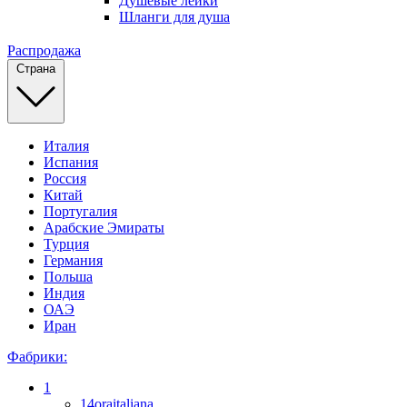
Душевые лейки
Шланги для душа
Распродажа
Страна
Италия
Испания
Россия
Китай
Португалия
Арабские Эмираты
Турция
Германия
Польша
Индия
ОАЭ
Иран
Фабрики:
1
14oraitaliana