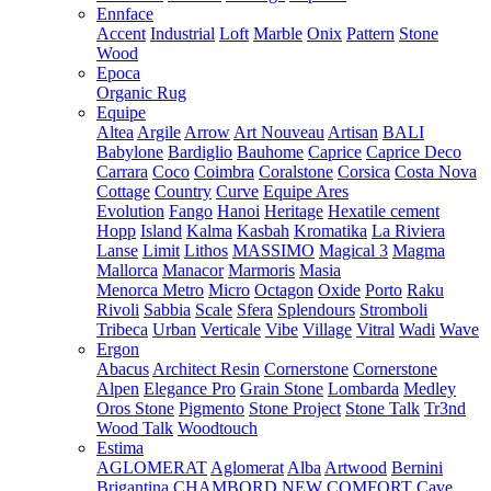
Ennface
Accent
Industrial
Loft
Marble
Onix
Pattern
Stone
Wood
Epoca
Organic Rug
Equipe
Altea
Argile
Arrow
Art Nouveau
Artisan
BALI
Babylone
Bardiglio
Bauhome
Caprice
Caprice Deco
Carrara
Coco
Coimbra
Coralstone
Corsica
Costa Nova
Cottage
Country
Curve
Equipe Ares
Evolution
Fango
Hanoi
Heritage
Hexatile cement
Hopp
Island
Kalma
Kasbah
Kromatika
La Riviera
Lanse
Limit
Lithos
MASSIMO
Magical 3
Magma
Mallorca
Manacor
Marmoris
Masia
Menorca
Metro
Micro
Octagon
Oxide
Porto
Raku
Rivoli
Sabbia
Scale
Sfera
Splendours
Stromboli
Tribeca
Urban
Verticale
Vibe
Village
Vitral
Wadi
Wave
Ergon
Abacus
Architect Resin
Cornerstone
Cornerstone
Alpen
Elegance Pro
Grain Stone
Lombarda
Medley
Oros Stone
Pigmento
Stone Project
Stone Talk
Tr3nd
Wood Talk
Woodtouch
Estima
AGLOMERAT
Aglomerat
Alba
Artwood
Bernini
Brigantina
CHAMBORD NEW
COMFORT
Cave