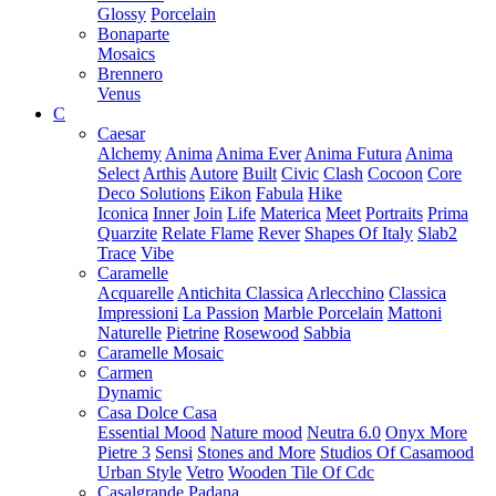
Glossy
Porcelain
Bonaparte
Mosaics
Brennero
Venus
C
Caesar
Alchemy
Anima
Anima Ever
Anima Futura
Anima
Select
Arthis
Autore
Built
Civic
Clash
Cocoon
Core
Deco Solutions
Eikon
Fabula
Hike
Iconica
Inner
Join
Life
Materica
Meet
Portraits
Prima
Quarzite
Relate Flame
Rever
Shapes Of Italy
Slab2
Trace
Vibe
Caramelle
Acquarelle
Antichita Classica
Arlecchino
Classica
Impressioni
La Passion
Marble Porcelain
Mattoni
Naturelle
Pietrine
Rosewood
Sabbia
Caramelle Mosaic
Carmen
Dynamic
Casa Dolce Casa
Essential Mood
Nature mood
Neutra 6.0
Onyx More
Pietre 3
Sensi
Stones and More
Studios Of Casamood
Urban Style
Vetro
Wooden Tile Of Cdc
Casalgrande Padana