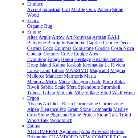
Ennface
Accent
Industrial
Loft
Marble
Onix
Pattern
Stone
Wood
Epoca
Organic Rug
Equipe
Altea
Argile
Arrow
Art Nouveau
Artisan
BALI
Babylone
Bardiglio
Bauhome
Caprice
Caprice Deco
Carrara
Coco
Coimbra
Coralstone
Corsica
Costa Nova
Cottage
Country
Curve
Equipe Ares
Evolution
Fango
Hanoi
Heritage
Hexatile cement
Hopp
Island
Kalma
Kasbah
Kromatika
La Riviera
Lanse
Limit
Lithos
MASSIMO
Magical 3
Magma
Mallorca
Manacor
Marmoris
Masia
Menorca
Metro
Micro
Octagon
Oxide
Porto
Raku
Rivoli
Sabbia
Scale
Sfera
Splendours
Stromboli
Tribeca
Urban
Verticale
Vibe
Village
Vitral
Wadi
Wave
Ergon
Abacus
Architect Resin
Cornerstone
Cornerstone
Alpen
Elegance Pro
Grain Stone
Lombarda
Medley
Oros Stone
Pigmento
Stone Project
Stone Talk
Tr3nd
Wood Talk
Woodtouch
Estima
AGLOMERAT
Aglomerat
Alba
Artwood
Bernini
Brigantina
CHAMBORD NEW
COMFORT
Cave