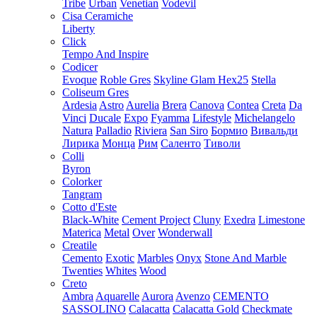
Tribe
Urban
Venetian
Vodevil
Cisa Ceramiche
Liberty
Click
Tempo And Inspire
Codicer
Evoque
Roble Gres
Skyline Glam Hex25
Stella
Coliseum Gres
Ardesia
Astro
Aurelia
Brera
Canova
Contea
Creta
Da
Vinci
Ducale
Expo
Fyamma
Lifestyle
Michelangelo
Natura
Palladio
Riviera
San Siro
Бормио
Вивальди
Лирика
Монца
Рим
Саленто
Тиволи
Colli
Byron
Colorker
Tangram
Cotto d'Este
Black-White
Cement Project
Cluny
Exedra
Limestone
Materica
Metal
Over
Wonderwall
Creatile
Cemento
Exotic
Marbles
Onyx
Stone And Marble
Twenties
Whites
Wood
Creto
Ambra
Aquarelle
Aurora
Avenzo
CEMENTO
SASSOLINO
Calacatta
Calacatta Gold
Checkmate