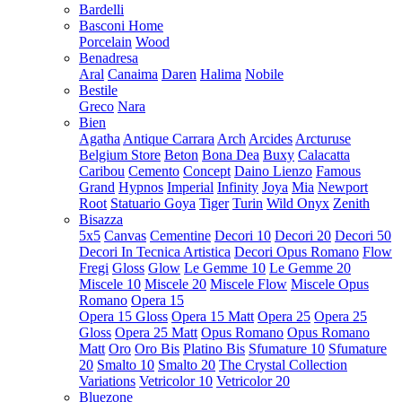
Bardelli
Basconi Home
Porcelain
Wood
Benadresa
Aral
Canaima
Daren
Halima
Nobile
Bestile
Greco
Nara
Bien
Agatha
Antique Carrara
Arch
Arcides
Arcturuse
Belgium Store
Beton
Bona Dea
Buxy
Calacatta
Caribou
Cemento
Concept
Daino Lienzo
Famous
Grand
Hypnos
Imperial
Infinity
Joya
Mia
Newport
Root
Statuario Goya
Tiger
Turin
Wild Onyx
Zenith
Bisazza
5x5
Canvas
Cementine
Decori 10
Decori 20
Decori 50
Decori In Tecnica Artistica
Decori Opus Romano
Flow
Fregi
Gloss
Glow
Le Gemme 10
Le Gemme 20
Miscele 10
Miscele 20
Miscele Flow
Miscele Opus
Romano
Opera 15
Opera 15 Gloss
Opera 15 Matt
Opera 25
Opera 25
Gloss
Opera 25 Matt
Opus Romano
Opus Romano
Matt
Oro
Oro Bis
Platino Bis
Sfumature 10
Sfumature
20
Smalto 10
Smalto 20
The Crystal Collection
Variations
Vetricolor 10
Vetricolor 20
Bluezone