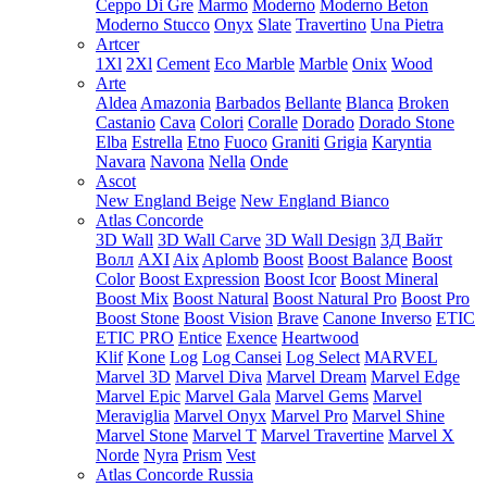
Ceppo Di Gre
Marmo
Moderno
Moderno Beton
Moderno Stucco
Onyx
Slate
Travertino
Una Pietra
Artcer
1Xl
2Xl
Cement
Eco Marble
Marble
Onix
Wood
Arte
Aldea
Amazonia
Barbados
Bellante
Blanca
Broken
Castanio
Cava
Colori
Coralle
Dorado
Dorado Stone
Elba
Estrella
Etno
Fuoco
Graniti
Grigia
Karyntia
Navara
Navona
Nella
Onde
Ascot
New England Beige
New England Bianco
Atlas Concorde
3D Wall
3D Wall Carve
3D Wall Design
3Д Вайт
Волл
AXI
Aix
Aplomb
Boost
Boost Balance
Boost
Color
Boost Expression
Boost Icor
Boost Mineral
Boost Mix
Boost Natural
Boost Natural Pro
Boost Pro
Boost Stone
Boost Vision
Brave
Canone Inverso
ETIC
ETIC PRO
Entice
Exence
Heartwood
Klif
Kone
Log
Log Cansei
Log Select
MARVEL
Marvel 3D
Marvel Diva
Marvel Dream
Marvel Edge
Marvel Epic
Marvel Gala
Marvel Gems
Marvel
Meraviglia
Marvel Onyx
Marvel Pro
Marvel Shine
Marvel Stone
Marvel T
Marvel Travertine
Marvel X
Norde
Nyra
Prism
Vest
Atlas Concorde Russia