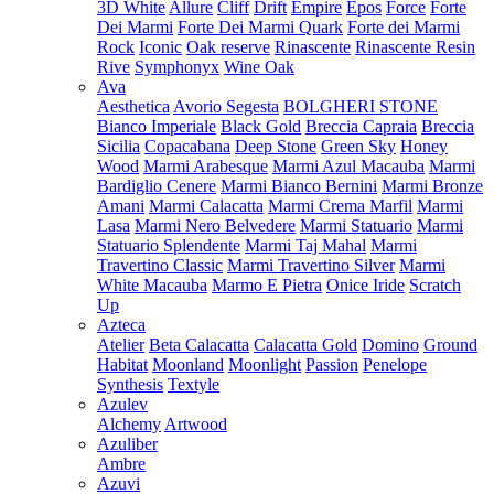
3D White
Allure
Cliff
Drift
Empire
Epos
Force
Forte
Dei Marmi
Forte Dei Marmi Quark
Forte dei Marmi
Rock
Iconic
Oak reserve
Rinascente
Rinascente Resin
Rive
Symphonyx
Wine Oak
Ava
Aesthetica
Avorio Segesta
BOLGHERI STONE
Bianco Imperiale
Black Gold
Breccia Capraia
Breccia
Sicilia
Copacabana
Deep Stone
Green Sky
Honey
Wood
Marmi Arabesque
Marmi Azul Macauba
Marmi
Bardiglio Cenere
Marmi Bianco Bernini
Marmi Bronze
Amani
Marmi Calacatta
Marmi Crema Marfil
Marmi
Lasa
Marmi Nero Belvedere
Marmi Statuario
Marmi
Statuario Splendente
Marmi Taj Mahal
Marmi
Travertino Classic
Marmi Travertino Silver
Marmi
White Macauba
Marmo E Pietra
Onice Iride
Scratch
Up
Azteca
Atelier
Beta Calacatta
Calacatta Gold
Domino
Ground
Habitat
Moonland
Moonlight
Passion
Penelope
Synthesis
Textyle
Azulev
Alchemy
Artwood
Azuliber
Ambre
Azuvi