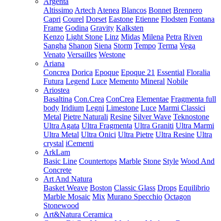
Argenta
Altissimo
Artech
Atenea
Blancos
Bonnet
Brennero
Capri
Courel
Dorset
Eastone
Etienne
Flodsten
Fontana
Frame
Godina
Gravity
Kalksten
Kenzo
Light Stone
Linz
Midas
Milena
Petra
Riven
Sangha
Shanon
Siena
Storm
Tempo
Terma
Vega
Venato
Versailles
Westone
Ariana
Concrea
Dorica
Epoque
Epoque 21
Essential
Floralia
Futura
Legend
Luce
Memento
Mineral
Nobile
Ariostea
Basaltina
Con.Crea
ConCrea
Elementae
Fragmenta full
body
Iridium
Legni
Limestone
Luce
Marmi Classici
Metal
Pietre Naturali
Resine
Silver Wave
Teknostone
Ultra Agata
Ultra Fragmenta
Ultra Graniti
Ultra Marmi
Ultra Metal
Ultra Onici
Ultra Pietre
Ultra Resine
Ultra
crystal
iCementi
ArkLam
Basic Line
Countertops
Marble
Stone
Style
Wood And
Concrete
Art And Natura
Basket Weave
Boston
Classic Glass
Drops
Equilibrio
Marble Mosaic
Mix
Murano Specchio
Octagon
Stonewood
Art&Natura Ceramica