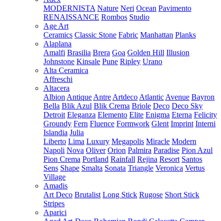
MODERNISTA
Nature
Neri
Ocean
Pavimento
RENAISSANCE
Rombos
Studio
Age Art
Ceramics
Classic Stone
Fabric
Manhattan
Planks
Alaplana
Amalfi
Brasilia
Brera
Goa
Golden Hill
Illusion
Johnstone
Kinsale
Pune
Ripley
Urano
Alta Ceramica
Affreschi
Altacera
Albion
Antique
Antre
Artdeco
Atlantic
Avenue
Bayron
Bella
Blik Azul
Blik Crema
Briole
Deco
Deco Sky
Detroit
Eleganza
Elemento
Elite
Enigma
Eterna
Felicity
Groundy
Fern
Fluence
Formwork
Glent
Imprint
Interni
Islandia
Julia
Liberto
Lima
Luxury
Megapolis
Miracle
Modern
Napoli
Nova
Oliver
Orion
Palmira
Paradise
Pion Azul
Pion Crema
Portland
Rainfall
Rejina
Resort
Santos
Sens
Shape
Smalta
Sonata
Triangle
Veronica
Vertus
Village
Amadis
Art Deco
Brutalist
Long Stick
Rugose
Short Stick
Stripes
Aparici