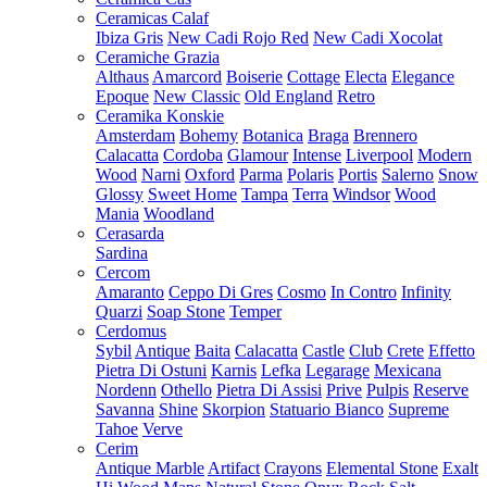
Ceramicas Calaf
Ibiza Gris
New Cadi Rojo Red
New Cadi Xocolat
Ceramiche Grazia
Althaus
Amarcord
Boiserie
Cottage
Electa
Elegance
Epoque
New Classic
Old England
Retro
Ceramika Konskie
Amsterdam
Bohemy
Botanica
Braga
Brennero
Calacatta
Cordoba
Glamour
Intense
Liverpool
Modern
Wood
Narni
Oxford
Parma
Polaris
Portis
Salerno
Snow
Glossy
Sweet Home
Tampa
Terra
Windsor
Wood
Mania
Woodland
Cerasarda
Sardina
Cercom
Amaranto
Ceppo Di Gres
Cosmo
In Contro
Infinity
Quarzi
Soap Stone
Temper
Cerdomus
Sybil
Antique
Baita
Calacatta
Castle
Club
Crete
Effetto
Pietra Di Ostuni
Karnis
Lefka
Legarage
Mexicana
Nordenn
Othello
Pietra Di Assisi
Prive
Pulpis
Reserve
Savanna
Shine
Skorpion
Statuario Bianco
Supreme
Tahoe
Verve
Cerim
Antique Marble
Artifact
Crayons
Elemental Stone
Exalt