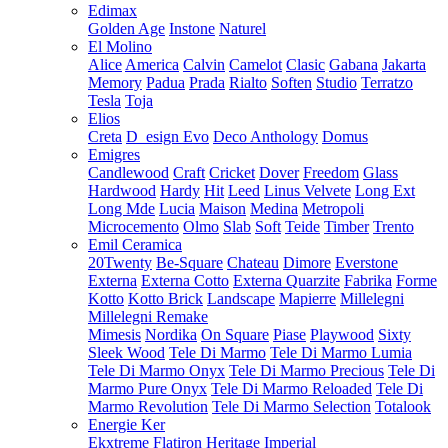
Edimax
Golden Age
Instone
Naturel
El Molino
Alice
America
Calvin
Camelot
Clasic
Gabana
Jakarta
Memory
Padua
Prada
Rialto
Soften
Studio
Terratzo
Tesla
Toja
Elios
Creta
D_esign Evo
Deco Anthology
Domus
Emigres
Candlewood
Craft
Cricket
Dover
Freedom
Glass
Hardwood
Hardy
Hit
Leed
Linus Velvete
Long Ext
Long Mde
Lucia
Maison
Medina
Metropoli
Microcemento
Olmo
Slab
Soft
Teide
Timber
Trento
Emil Ceramica
20Twenty
Be-Square
Chateau
Dimore
Everstone
Externa
Externa Cotto
Externa Quarzite
Fabrika
Forme
Kotto
Kotto Brick
Landscape
Mapierre
Millelegni
Millelegni Remake
Mimesis
Nordika
On Square
Piase
Playwood
Sixty
Sleek Wood
Tele Di Marmo
Tele Di Marmo Lumia
Tele Di Marmo Onyx
Tele Di Marmo Precious
Tele Di
Marmo Pure Onyx
Tele Di Marmo Reloaded
Tele Di
Marmo Revolution
Tele Di Marmo Selection
Totalook
Energie Ker
Ekxtreme
Flatiron
Heritage
Imperial