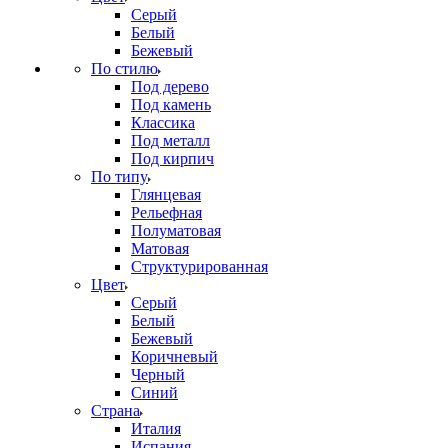
Серый
Белый
Бежевый
По стилю
Под дерево
Под камень
Классика
Под металл
Под кирпич
По типу
Глянцевая
Рельефная
Полуматовая
Матовая
Структурированная
Цвет
Серый
Белый
Бежевый
Коричневый
Черный
Синий
Страна
Италия
Испания