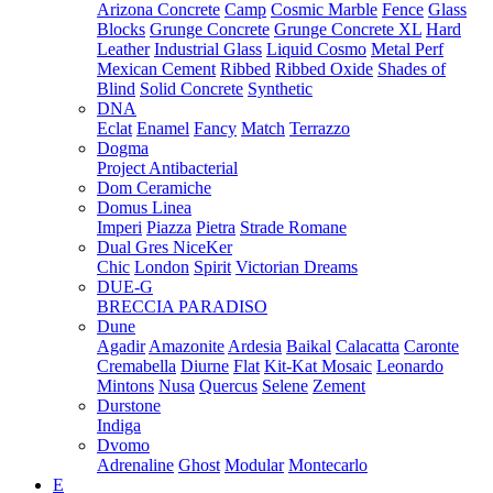
Arizona Concrete
Camp
Cosmic Marble
Fence
Glass
Blocks
Grunge Concrete
Grunge Concrete XL
Hard
Leather
Industrial Glass
Liquid Cosmo
Metal Perf
Mexican Cement
Ribbed
Ribbed Oxide
Shades of
Blind
Solid Concrete
Synthetic
DNA
Eclat
Enamel
Fancy
Match
Terrazzo
Dogma
Project Antibacterial
Dom Ceramiche
Domus Linea
Imperi
Piazza
Pietra
Strade Romane
Dual Gres NiceKer
Chic
London
Spirit
Victorian Dreams
DUE-G
BRECCIA PARADISO
Dune
Agadir
Amazonite
Ardesia
Baikal
Calacatta
Caronte
Cremabella
Diurne
Flat
Kit-Kat Mosaic
Leonardo
Mintons
Nusa
Quercus
Selene
Zement
Durstone
Indiga
Dvomo
Adrenaline
Ghost
Modular
Montecarlo
E