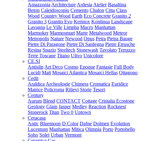
Amazzonia
Architecture
Ardesia
Atelier
Basaltina
Beton
Caleidoscopio
Cemento
Chalon
Citta
Class
Wood
Country Wood
Earth
Eco Concrete
Granito 2
Granito 3
Granito Evo
Kerinox
Kontinua
Landscape
Lavagna
Le Ville
Limpha
Macro
Manhattan
Marmoker
Marmosmart
Marte
Metalwood
Meteor
Metropolis
Nature
Newood
Opus
Petra
Pietra Bauge
Pietre Di Paragone
Pietre Di Sardegna
Pietre Etrusche
Resina
Spazio
Steeltech
Stonewash
Tavolato
Terrazzo
Terre Toscane
Titano
Ulivo
Unicolore
CE.SI
Antislip
Art Deco
Cosmo
Epoque
Fantasie
Full Body
Lucidi
Matt
Mosaici Atlantica
Mosaici Hellas
Ottagono
Cedit
Araldica
Archeologie
Chimera
Cromatica
Euridice
Matrice
Policroma
Rilievi
Storie
Tesori
Century
Aurum
Blend
CONTACT
Cottage
Cristalia
Ecostone
Geology
Glam
Jasper
Medley
Reaction
Rocknest
Stonerock
Titan
Two 0
Uptown
Ceracasa
Antic
Bluemoon
D Color
Dafne
Dolmen
Evolution
Lucentum
Manhattan
Mitica
Olimpia
Porto
Portobello
Soho
Solei
Urban
Vermont
Ceramica Cas