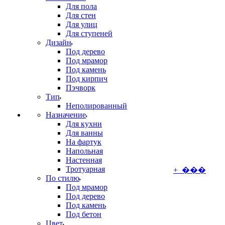
Для пола
Для стен
Для улиц
Для ступеней
Дизайн
Под дерево
Под мрамор
Под камень
Под кирпич
Пэчворк
Тип
Неполированный
Назначение
Для кухни
Для ванны
На фартук
Напольная
Настенная
Тротуарная
+ ���
По стилю
Под мрамор
Под дерево
Под камень
Под бетон
Цвет