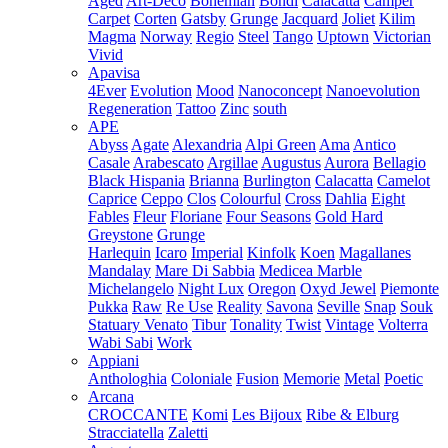
Aged
Art-Deco
Bohemian
Bondi
Calacatta
Camper
Carpet
Corten
Gatsby
Grunge
Jacquard
Joliet
Kilim
Magma
Norway
Regio
Steel
Tango
Uptown
Victorian
Vivid
Apavisa
4Ever
Evolution
Mood
Nanoconcept
Nanoevolution
Regeneration
Tattoo
Zinc
south
APE
Abyss
Agate
Alexandria
Alpi Green
Ama
Antico
Casale
Arabescato
Argillae
Augustus
Aurora
Bellagio
Black Hispania
Brianna
Burlington
Calacatta
Camelot
Caprice
Ceppo
Clos
Colourful
Cross
Dahlia
Eight
Fables
Fleur
Floriane
Four Seasons
Gold Hard
Greystone
Grunge
Harlequin
Icaro
Imperial
Kinfolk
Koen
Magallanes
Mandalay
Mare Di Sabbia
Medicea Marble
Michelangelo
Night Lux
Oregon
Oxyd Jewel
Piemonte
Pukka
Raw
Re Use
Reality
Savona
Seville
Snap
Souk
Statuary Venato
Tibur
Tonality
Twist
Vintage
Volterra
Wabi Sabi
Work
Appiani
Anthologhia
Coloniale
Fusion
Memorie
Metal
Poetic
Arcana
CROCCANTE
Komi
Les Bijoux
Ribe & Elburg
Stracciatella
Zaletti