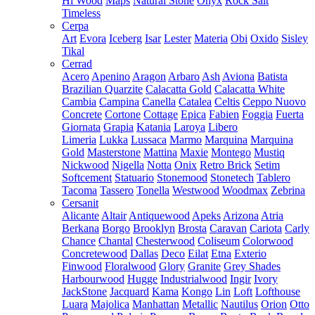
Hi Wood
Maps
Natural Stone
Onyx
Rock Salt
Timeless
Cerpa
Art
Evora
Iceberg
Isar
Lester
Materia
Obi
Oxido
Sisley
Tikal
Cerrad
Acero
Apenino
Aragon
Arbaro
Ash
Aviona
Batista
Brazilian Quarzite
Calacatta Gold
Calacatta White
Cambia
Campina
Canella
Catalea
Celtis
Ceppo Nuovo
Concrete
Cortone
Cottage
Epica
Fabien
Foggia
Fuerta
Giornata
Grapia
Katania
Laroya
Libero
Limeria
Lukka
Lussaca
Marmo
Marquina
Marquina
Gold
Masterstone
Mattina
Maxie
Montego
Mustiq
Nickwood
Nigella
Notta
Onix
Retro Brick
Setim
Softcement
Statuario
Stonemood
Stonetech
Tablero
Tacoma
Tassero
Tonella
Westwood
Woodmax
Zebrina
Cersanit
Alicante
Altair
Antiquewood
Apeks
Arizona
Atria
Berkana
Borgo
Brooklyn
Brosta
Caravan
Cariota
Carly
Chance
Chantal
Chesterwood
Coliseum
Colorwood
Concretewood
Dallas
Deco
Eilat
Etna
Exterio
Finwood
Floralwood
Glory
Granite
Grey Shades
Harbourwood
Hugge
Industrialwood
Ingir
Ivory
JackStone
Jacquard
Kama
Kongo
Lin
Loft
Lofthouse
Luara
Majolica
Manhattan
Metallic
Nautilus
Orion
Otto