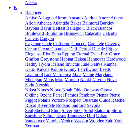
Neeko
B
Baldocer
Active
Adaggio
Akrom
Ancares
Andrea
Anore
Arkety
Arlon
Athenea
Atlantida
Baker
Balmoral
Barkley
Bayona
Bayur
Belfast
Bellagio-1
Black
Blancos
Boulevard
Boutonne
Brunswich
Calacatta
Calcutta
Canvas
Canyon
Cayenne
Code
Coliseum
Concept
Concrete
Coverty
Cream
Cream Chamber
Delf
Detroit
Ducale
Edges
Eleganza
Elyt
Enna
Epping
Eternal
Even
Fox
Grace
Grafton
Greystone
Habitat
Hakea
Hannover
Hardwood
Hedby
Hydra
Iceland
Invictus
June
Kaliva
Kamba
Kauri
Kavala
Kotibe
Kunny
Larchwood
Leeds
Liverpool
Lux Marmorea
Maia
Maine
Maryland
Michigan
Milos
Mon
Muretto
Naoki
Navora
Neve
Satin
Nexside
Nikea
Nimes
Niove
Noah
Ohio
Oneway
Otawa
Oxiline
Ozone
Parsel
Patmos
Pembrey
Pienza
Pierre
Piggot
Polaris
Portoro
Prospect
Quarzite
Quios
Raschel
Riscal
Riverdale
Rodano
Sanford
Savona
Seul
Shetland
Shira
Silver
Sitka
Solid
Statuario
Storm
Sunshine
Sutton
Tasos
Tennessee
Ural
Urban
Vancouver
Vanglih
Venice
Wacom
Wooden
Yale
York
Zermatt