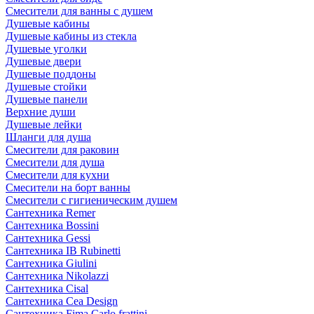
Смесители для ванны с душем
Душевые кабины
Душевые кабины из стекла
Душевые уголки
Душевые двери
Душевые поддоны
Душевые стойки
Душевые панели
Верхние души
Душевые лейки
Шланги для душа
Смесители для раковин
Смесители для душа
Смесители для кухни
Смесители на борт ванны
Смесители с гигиеническим душем
Сантехника Remer
Сантехника Bossini
Сантехника Gessi
Сантехника IB Rubinetti
Сантехника Giulini
Сантехника Nikolazzi
Сантехника Cisal
Сантехника Cea Design
Сантехника Fima Carlo frattini