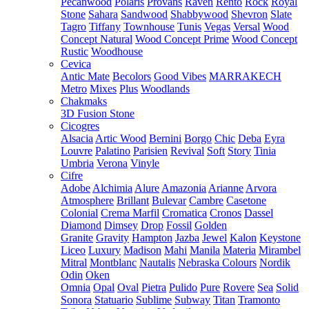
Pecanwood
Polaris
Provans
Raven
Rento
Rock
Royal
Stone
Sahara
Sandwood
Shabbywood
Shevron
Slate
Tagro
Tiffany
Townhouse
Tunis
Vegas
Versal
Wood
Concept Natural
Wood Concept Prime
Wood Concept
Rustic
Woodhouse
Cevica
Antic Mate
Becolors
Good Vibes
MARRAKECH
Metro
Mixes
Plus
Woodlands
Chakmaks
3D Fusion Stone
Cicogres
Alsacia
Artic Wood
Bernini
Borgo
Chic
Deba
Eyra
Louvre
Palatino
Parisien
Revival
Soft
Story
Tinia
Umbria
Verona
Vinyle
Cifre
Adobe
Alchimia
Alure
Amazonia
Arianne
Arvora
Atmosphere
Brillant
Bulevar
Cambre
Casetone
Colonial
Crema Marfil
Cromatica
Cronos
Dassel
Diamond
Dimsey
Drop
Fossil
Golden
Granite
Gravity
Hampton
Jazba
Jewel
Kalon
Keystone
Liceo
Luxury
Madison
Mahi
Manila
Materia
Mirambel
Mitral
Montblanc
Nautalis
Nebraska Colours
Nordik
Odin
Oken
Omnia
Opal
Oval
Pietra
Pulido
Pure
Rovere
Sea
Solid
Sonora
Statuario
Sublime
Subway
Titan
Tramonto