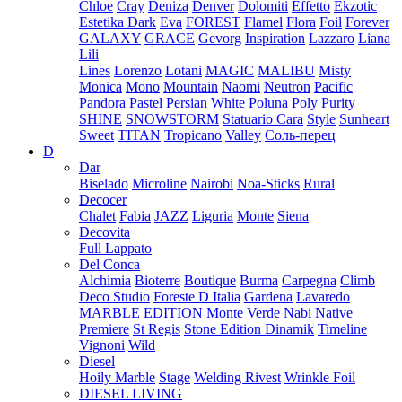
Chloe
Cray
Deniza
Denver
Dolomiti
Effetto
Ekzotic
Estetika Dark
Eva
FOREST
Flamel
Flora
Foil
Forever
GALAXY
GRACE
Gevorg
Inspiration
Lazzaro
Liana
Lili
Lines
Lorenzo
Lotani
MAGIC
MALIBU
Misty
Monica
Mono
Mountain
Naomi
Neutron
Pacific
Pandora
Pastel
Persian White
Poluna
Poly
Purity
SHINE
SNOWSTORM
Statuario Cara
Style
Sunheart
Sweet
TITAN
Tropicano
Valley
Соль-перец
D
Dar
Biselado
Microline
Nairobi
Noa-Sticks
Rural
Decocer
Chalet
Fabia
JAZZ
Liguria
Monte
Siena
Decovita
Full Lappato
Del Conca
Alchimia
Bioterre
Boutique
Burma
Carpegna
Climb
Deco Studio
Foreste D Italia
Gardena
Lavaredo
MARBLE EDITION
Monte Verde
Nabi
Native
Premiere
St Regis
Stone Edition Dinamik
Timeline
Vignoni
Wild
Diesel
Hoily Marble
Stage
Welding Rivest
Wrinkle Foil
DIESEL LIVING