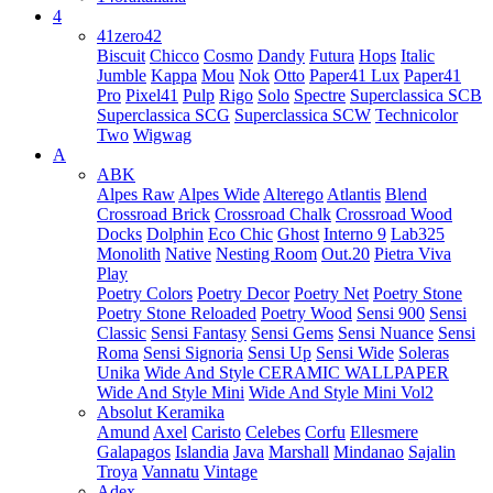
4
41zero42
Biscuit
Chicco
Cosmo
Dandy
Futura
Hops
Italic
Jumble
Kappa
Mou
Nok
Otto
Paper41 Lux
Paper41
Pro
Pixel41
Pulp
Rigo
Solo
Spectre
Superclassica SCB
Superclassica SCG
Superclassica SCW
Technicolor
Two
Wigwag
A
ABK
Alpes Raw
Alpes Wide
Alterego
Atlantis
Blend
Crossroad Brick
Crossroad Chalk
Crossroad Wood
Docks
Dolphin
Eco Chic
Ghost
Interno 9
Lab325
Monolith
Native
Nesting Room
Out.20
Pietra Viva
Play
Poetry Colors
Poetry Decor
Poetry Net
Poetry Stone
Poetry Stone Reloaded
Poetry Wood
Sensi 900
Sensi
Classic
Sensi Fantasy
Sensi Gems
Sensi Nuance
Sensi
Roma
Sensi Signoria
Sensi Up
Sensi Wide
Soleras
Unika
Wide And Style CERAMIC WALLPAPER
Wide And Style Mini
Wide And Style Mini Vol2
Absolut Keramika
Amund
Axel
Caristo
Celebes
Corfu
Ellesmere
Galapagos
Islandia
Java
Marshall
Mindanao
Sajalin
Troya
Vannatu
Vintage
Adex