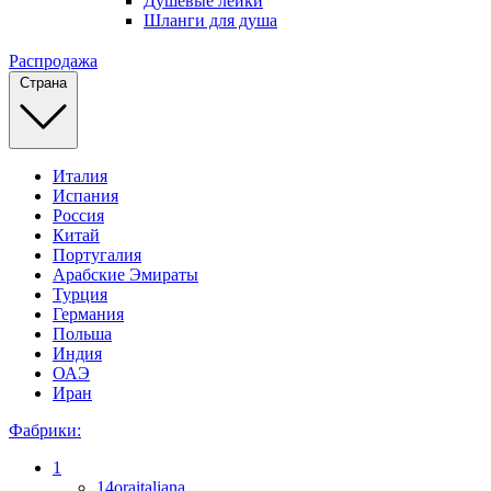
Душевые лейки
Шланги для душа
Распродажа
Страна
Италия
Испания
Россия
Китай
Португалия
Арабские Эмираты
Турция
Германия
Польша
Индия
ОАЭ
Иран
Фабрики:
1
14oraitaliana