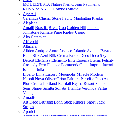
MODERNISTA
Nature
Neri
Ocean
Pavimento
RENAISSANCE
Rombos
Studio
Age Art
Ceramics
Classic Stone
Fabric
Manhattan
Planks
Alaplana
Amalfi
Brasilia
Brera
Goa
Golden Hill
Illusion
Johnstone
Kinsale
Pune
Ripley
Urano
Alta Ceramica
Affreschi
Altacera
Albion
Antique
Antre
Artdeco
Atlantic
Avenue
Bayron
Bella
Blik Azul
Blik Crema
Briole
Deco
Deco Sky
Detroit
Eleganza
Elemento
Elite
Enigma
Eterna
Felicity
Groundy
Fern
Fluence
Formwork
Glent
Imprint
Interni
Islandia
Julia
Liberto
Lima
Luxury
Megapolis
Miracle
Modern
Napoli
Nova
Oliver
Orion
Palmira
Paradise
Pion Azul
Pion Crema
Portland
Rainfall
Rejina
Resort
Santos
Sens
Shape
Smalta
Sonata
Triangle
Veronica
Vertus
Village
Amadis
Art Deco
Brutalist
Long Stick
Rugose
Short Stick
Stripes
Aparici