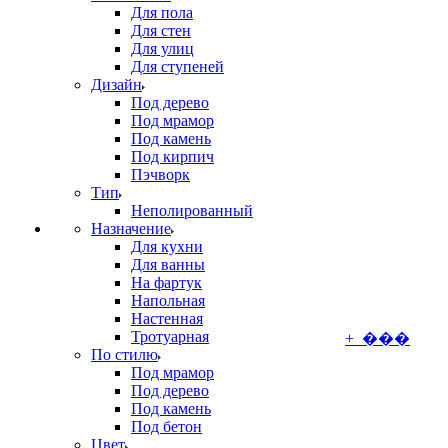
Для пола
Для стен
Для улиц
Для ступеней
Дизайн
Под дерево
Под мрамор
Под камень
Под кирпич
Пэчворк
Тип
Неполированный
Назначение
Для кухни
Для ванны
На фартук
Напольная
Настенная
Тротуарная
+ ���
По стилю
Под мрамор
Под дерево
Под камень
Под бетон
Цвет