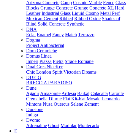
Arizona Concrete
Camp
Cosmic Marble
Fence
Glass
Blocks
Grunge Concrete
Grunge Concrete XL
Hard
Leather
Industrial Glass
Liquid Cosmo
Metal Perf
Mexican Cement
Ribbed
Ribbed Oxide
Shades of
Blind
Solid Concrete
Synthetic
DNA
Eclat
Enamel
Fancy
Match
Terrazzo
Dogma
Project Antibacterial
Dom Ceramiche
Domus Linea
Imperi
Piazza
Pietra
Strade Romane
Dual Gres NiceKer
Chic
London
Spirit
Victorian Dreams
DUE-G
BRECCIA PARADISO
Dune
Agadir
Amazonite
Ardesia
Baikal
Calacatta
Caronte
Cremabella
Diurne
Flat
Kit-Kat Mosaic
Leonardo
Mintons
Nusa
Quercus
Selene
Zement
Durstone
Indiga
Dvomo
Adrenaline
Ghost
Modular
Montecarlo
E