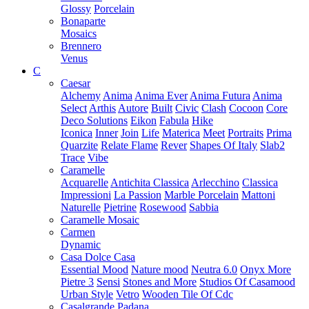
Glossy
Porcelain
Bonaparte
Mosaics
Brennero
Venus
C
Caesar
Alchemy
Anima
Anima Ever
Anima Futura
Anima
Select
Arthis
Autore
Built
Civic
Clash
Cocoon
Core
Deco Solutions
Eikon
Fabula
Hike
Iconica
Inner
Join
Life
Materica
Meet
Portraits
Prima
Quarzite
Relate Flame
Rever
Shapes Of Italy
Slab2
Trace
Vibe
Caramelle
Acquarelle
Antichita Classica
Arlecchino
Classica
Impressioni
La Passion
Marble Porcelain
Mattoni
Naturelle
Pietrine
Rosewood
Sabbia
Caramelle Mosaic
Carmen
Dynamic
Casa Dolce Casa
Essential Mood
Nature mood
Neutra 6.0
Onyx More
Pietre 3
Sensi
Stones and More
Studios Of Casamood
Urban Style
Vetro
Wooden Tile Of Cdc
Casalgrande Padana