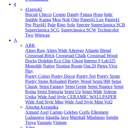
4
41zero42
Biscuit
Chicco
Cosmo
Dandy
Futura
Hops
Italic
Jumble
Kappa
Mou
Nok
Otto
Paper41 Lux
Paper41
Pro
Pixel41
Pulp
Rigo
Solo
Spectre
Superclassica SCB
Superclassica SCG
Superclassica SCW
Technicolor
Two
Wigwag
A
ABK
Alpes Raw
Alpes Wide
Alterego
Atlantis
Blend
Crossroad Brick
Crossroad Chalk
Crossroad Wood
Docks
Dolphin
Eco Chic
Ghost
Interno 9
Lab325
Monolith
Native
Nesting Room
Out.20
Pietra Viva
Play
Poetry Colors
Poetry Decor
Poetry Net
Poetry Stone
Poetry Stone Reloaded
Poetry Wood
Sensi 900
Sensi
Classic
Sensi Fantasy
Sensi Gems
Sensi Nuance
Sensi
Roma
Sensi Signoria
Sensi Up
Sensi Wide
Soleras
Unika
Wide And Style CERAMIC WALLPAPER
Wide And Style Mini
Wide And Style Mini Vol2
Absolut Keramika
Amund
Axel
Caristo
Celebes
Corfu
Ellesmere
Galapagos
Islandia
Java
Marshall
Mindanao
Sajalin
Troya
Vannatu
Vintage
Adex