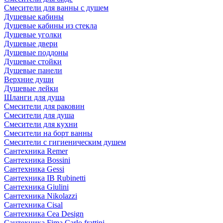
Смесители для ванны с душем
Душевые кабины
Душевые кабины из стекла
Душевые уголки
Душевые двери
Душевые поддоны
Душевые стойки
Душевые панели
Верхние души
Душевые лейки
Шланги для душа
Смесители для раковин
Смесители для душа
Смесители для кухни
Смесители на борт ванны
Смесители с гигиеническим душем
Сантехника Remer
Сантехника Bossini
Сантехника Gessi
Сантехника IB Rubinetti
Сантехника Giulini
Сантехника Nikolazzi
Сантехника Cisal
Сантехника Cea Design
Сантехника Fima Carlo frattini