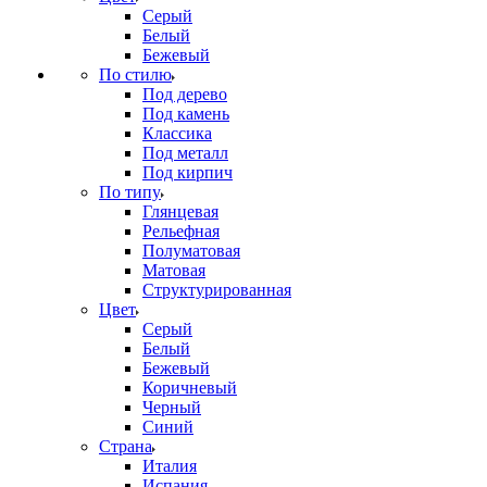
Серый
Белый
Бежевый
По стилю
Под дерево
Под камень
Классика
Под металл
Под кирпич
По типу
Глянцевая
Рельефная
Полуматовая
Матовая
Структурированная
Цвет
Серый
Белый
Бежевый
Коричневый
Черный
Синий
Страна
Италия
Испания