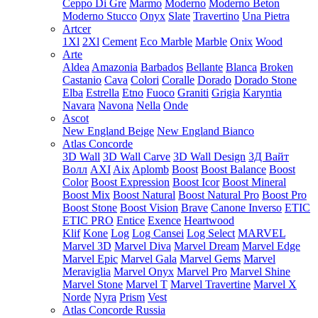
Ceppo Di Gre
Marmo
Moderno
Moderno Beton
Moderno Stucco
Onyx
Slate
Travertino
Una Pietra
Artcer
1Xl
2Xl
Cement
Eco Marble
Marble
Onix
Wood
Arte
Aldea
Amazonia
Barbados
Bellante
Blanca
Broken
Castanio
Cava
Colori
Coralle
Dorado
Dorado Stone
Elba
Estrella
Etno
Fuoco
Graniti
Grigia
Karyntia
Navara
Navona
Nella
Onde
Ascot
New England Beige
New England Bianco
Atlas Concorde
3D Wall
3D Wall Carve
3D Wall Design
3Д Вайт
Волл
AXI
Aix
Aplomb
Boost
Boost Balance
Boost
Color
Boost Expression
Boost Icor
Boost Mineral
Boost Mix
Boost Natural
Boost Natural Pro
Boost Pro
Boost Stone
Boost Vision
Brave
Canone Inverso
ETIC
ETIC PRO
Entice
Exence
Heartwood
Klif
Kone
Log
Log Cansei
Log Select
MARVEL
Marvel 3D
Marvel Diva
Marvel Dream
Marvel Edge
Marvel Epic
Marvel Gala
Marvel Gems
Marvel
Meraviglia
Marvel Onyx
Marvel Pro
Marvel Shine
Marvel Stone
Marvel T
Marvel Travertine
Marvel X
Norde
Nyra
Prism
Vest
Atlas Concorde Russia