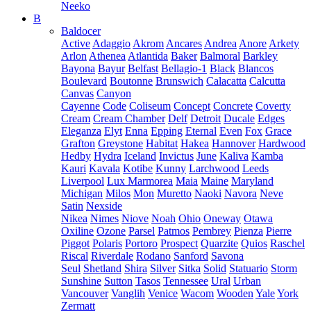
Neeko
B
Baldocer
Active
Adaggio
Akrom
Ancares
Andrea
Anore
Arkety
Arlon
Athenea
Atlantida
Baker
Balmoral
Barkley
Bayona
Bayur
Belfast
Bellagio-1
Black
Blancos
Boulevard
Boutonne
Brunswich
Calacatta
Calcutta
Canvas
Canyon
Cayenne
Code
Coliseum
Concept
Concrete
Coverty
Cream
Cream Chamber
Delf
Detroit
Ducale
Edges
Eleganza
Elyt
Enna
Epping
Eternal
Even
Fox
Grace
Grafton
Greystone
Habitat
Hakea
Hannover
Hardwood
Hedby
Hydra
Iceland
Invictus
June
Kaliva
Kamba
Kauri
Kavala
Kotibe
Kunny
Larchwood
Leeds
Liverpool
Lux Marmorea
Maia
Maine
Maryland
Michigan
Milos
Mon
Muretto
Naoki
Navora
Neve
Satin
Nexside
Nikea
Nimes
Niove
Noah
Ohio
Oneway
Otawa
Oxiline
Ozone
Parsel
Patmos
Pembrey
Pienza
Pierre
Piggot
Polaris
Portoro
Prospect
Quarzite
Quios
Raschel
Riscal
Riverdale
Rodano
Sanford
Savona
Seul
Shetland
Shira
Silver
Sitka
Solid
Statuario
Storm
Sunshine
Sutton
Tasos
Tennessee
Ural
Urban
Vancouver
Vanglih
Venice
Wacom
Wooden
Yale
York
Zermatt