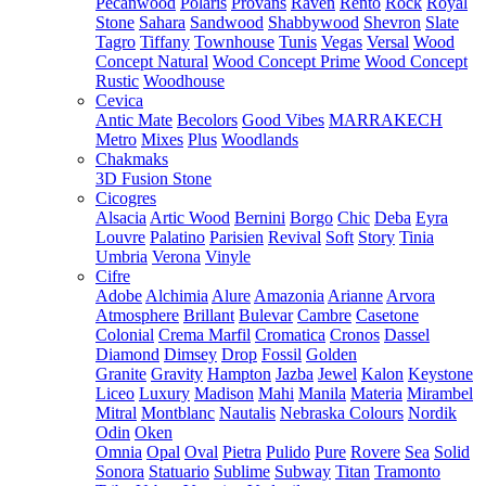
Pecanwood
Polaris
Provans
Raven
Rento
Rock
Royal
Stone
Sahara
Sandwood
Shabbywood
Shevron
Slate
Tagro
Tiffany
Townhouse
Tunis
Vegas
Versal
Wood
Concept Natural
Wood Concept Prime
Wood Concept
Rustic
Woodhouse
Cevica
Antic Mate
Becolors
Good Vibes
MARRAKECH
Metro
Mixes
Plus
Woodlands
Chakmaks
3D Fusion Stone
Cicogres
Alsacia
Artic Wood
Bernini
Borgo
Chic
Deba
Eyra
Louvre
Palatino
Parisien
Revival
Soft
Story
Tinia
Umbria
Verona
Vinyle
Cifre
Adobe
Alchimia
Alure
Amazonia
Arianne
Arvora
Atmosphere
Brillant
Bulevar
Cambre
Casetone
Colonial
Crema Marfil
Cromatica
Cronos
Dassel
Diamond
Dimsey
Drop
Fossil
Golden
Granite
Gravity
Hampton
Jazba
Jewel
Kalon
Keystone
Liceo
Luxury
Madison
Mahi
Manila
Materia
Mirambel
Mitral
Montblanc
Nautalis
Nebraska Colours
Nordik
Odin
Oken
Omnia
Opal
Oval
Pietra
Pulido
Pure
Rovere
Sea
Solid
Sonora
Statuario
Sublime
Subway
Titan
Tramonto