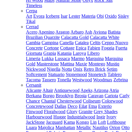
Hi Wood
Maps
Natural Stone
Onyx
Rock Salt
Timeless
Cerpa
Art
Evora
Iceberg
Isar
Lester
Materia
Obi
Oxido
Sisley
Tikal
Cerrad
Acero
Apenino
Aragon
Arbaro
Ash
Aviona
Batista
Brazilian Quarzite
Calacatta Gold
Calacatta White
Cambia
Campina
Canella
Catalea
Celtis
Ceppo Nuovo
Concrete
Cortone
Cottage
Epica
Fabien
Foggia
Fuerta
Giornata
Grapia
Katania
Laroya
Libero
Limeria
Lukka
Lussaca
Marmo
Marquina
Marquina
Gold
Masterstone
Mattina
Maxie
Montego
Mustiq
Nickwood
Nigella
Notta
Onix
Retro Brick
Setim
Softcement
Statuario
Stonemood
Stonetech
Tablero
Tacoma
Tassero
Tonella
Westwood
Woodmax
Zebrina
Cersanit
Alicante
Altair
Antiquewood
Apeks
Arizona
Atria
Berkana
Borgo
Brooklyn
Brosta
Caravan
Cariota
Carly
Chance
Chantal
Chesterwood
Coliseum
Colorwood
Concretewood
Dallas
Deco
Eilat
Etna
Exterio
Finwood
Floralwood
Glory
Granite
Grey Shades
Harbourwood
Hugge
Industrialwood
Ingir
Ivory
JackStone
Jacquard
Kama
Kongo
Lin
Loft
Lofthouse
Luara
Majolica
Manhattan
Metallic
Nautilus
Orion
Otto