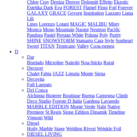
Chloe
Cray
Deniza
Denver
Dolomiti
Effetto
Ekzotic
Estetika Dark
Eva
FOREST
Flamel
Flora
Foil
Forever
GALAXY
GRACE
Gevorg
Inspiration
Lazzaro
Liana
Lili
Lines
Lorenzo
Lotani
MAGIC
MALIBU
Misty
Monica
Mono
Mountain
Naomi
Neutron
Pacific
Pandora
Pastel
Persian White
Poluna
Poly
Purity
SHINE
SNOWSTORM
Statuario Cara
Style
Sunheart
Sweet
TITAN
Tropicano
Valley
Соль-перец
D
Dar
Biselado
Microline
Nairobi
Noa-Sticks
Rural
Decocer
Chalet
Fabia
JAZZ
Liguria
Monte
Siena
Decovita
Full Lappato
Del Conca
Alchimia
Bioterre
Boutique
Burma
Carpegna
Climb
Deco Studio
Foreste D Italia
Gardena
Lavaredo
MARBLE EDITION
Monte Verde
Nabi
Native
Premiere
St Regis
Stone Edition Dinamik
Timeline
Vignoni
Wild
Diesel
Hoily Marble
Stage
Welding Rivest
Wrinkle Foil
DIESEL LIVING