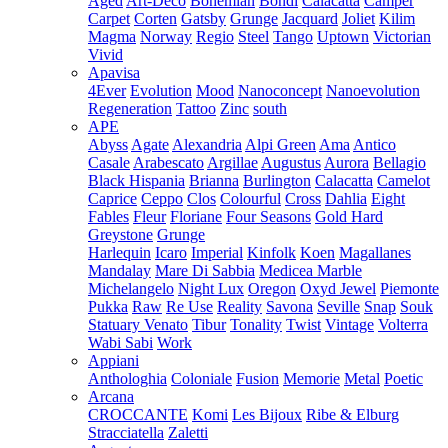
Aged
Art-Deco
Bohemian
Bondi
Calacatta
Camper
Carpet
Corten
Gatsby
Grunge
Jacquard
Joliet
Kilim
Magma
Norway
Regio
Steel
Tango
Uptown
Victorian
Vivid
Apavisa
4Ever
Evolution
Mood
Nanoconcept
Nanoevolution
Regeneration
Tattoo
Zinc
south
APE
Abyss
Agate
Alexandria
Alpi Green
Ama
Antico
Casale
Arabescato
Argillae
Augustus
Aurora
Bellagio
Black Hispania
Brianna
Burlington
Calacatta
Camelot
Caprice
Ceppo
Clos
Colourful
Cross
Dahlia
Eight
Fables
Fleur
Floriane
Four Seasons
Gold Hard
Greystone
Grunge
Harlequin
Icaro
Imperial
Kinfolk
Koen
Magallanes
Mandalay
Mare Di Sabbia
Medicea Marble
Michelangelo
Night Lux
Oregon
Oxyd Jewel
Piemonte
Pukka
Raw
Re Use
Reality
Savona
Seville
Snap
Souk
Statuary Venato
Tibur
Tonality
Twist
Vintage
Volterra
Wabi Sabi
Work
Appiani
Anthologhia
Coloniale
Fusion
Memorie
Metal
Poetic
Arcana
CROCCANTE
Komi
Les Bijoux
Ribe & Elburg
Stracciatella
Zaletti