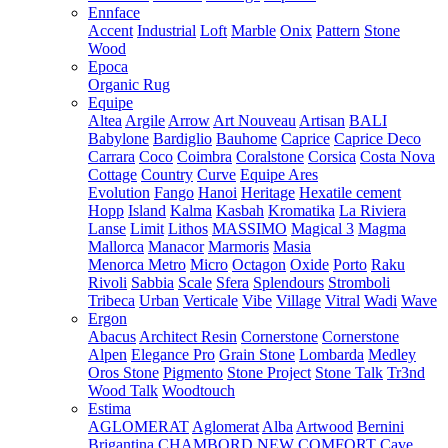
Ennface
Accent
Industrial
Loft
Marble
Onix
Pattern
Stone
Wood
Epoca
Organic Rug
Equipe
Altea
Argile
Arrow
Art Nouveau
Artisan
BALI
Babylone
Bardiglio
Bauhome
Caprice
Caprice Deco
Carrara
Coco
Coimbra
Coralstone
Corsica
Costa Nova
Cottage
Country
Curve
Equipe Ares
Evolution
Fango
Hanoi
Heritage
Hexatile cement
Hopp
Island
Kalma
Kasbah
Kromatika
La Riviera
Lanse
Limit
Lithos
MASSIMO
Magical 3
Magma
Mallorca
Manacor
Marmoris
Masia
Menorca
Metro
Micro
Octagon
Oxide
Porto
Raku
Rivoli
Sabbia
Scale
Sfera
Splendours
Stromboli
Tribeca
Urban
Verticale
Vibe
Village
Vitral
Wadi
Wave
Ergon
Abacus
Architect Resin
Cornerstone
Cornerstone
Alpen
Elegance Pro
Grain Stone
Lombarda
Medley
Oros Stone
Pigmento
Stone Project
Stone Talk
Tr3nd
Wood Talk
Woodtouch
Estima
AGLOMERAT
Aglomerat
Alba
Artwood
Bernini
Brigantina
CHAMBORD NEW
COMFORT
Cave