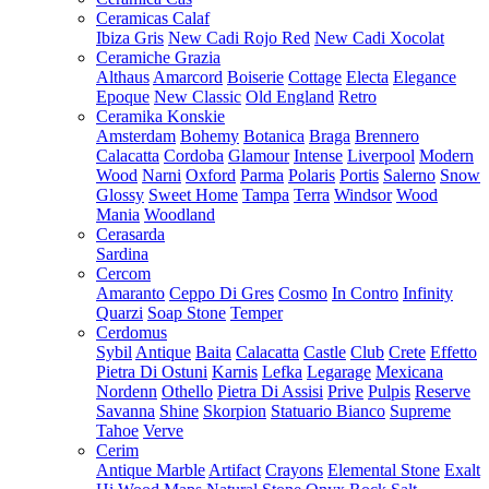
Ceramicas Calaf
Ibiza Gris
New Cadi Rojo Red
New Cadi Xocolat
Ceramiche Grazia
Althaus
Amarcord
Boiserie
Cottage
Electa
Elegance
Epoque
New Classic
Old England
Retro
Ceramika Konskie
Amsterdam
Bohemy
Botanica
Braga
Brennero
Calacatta
Cordoba
Glamour
Intense
Liverpool
Modern
Wood
Narni
Oxford
Parma
Polaris
Portis
Salerno
Snow
Glossy
Sweet Home
Tampa
Terra
Windsor
Wood
Mania
Woodland
Cerasarda
Sardina
Cercom
Amaranto
Ceppo Di Gres
Cosmo
In Contro
Infinity
Quarzi
Soap Stone
Temper
Cerdomus
Sybil
Antique
Baita
Calacatta
Castle
Club
Crete
Effetto
Pietra Di Ostuni
Karnis
Lefka
Legarage
Mexicana
Nordenn
Othello
Pietra Di Assisi
Prive
Pulpis
Reserve
Savanna
Shine
Skorpion
Statuario Bianco
Supreme
Tahoe
Verve
Cerim
Antique Marble
Artifact
Crayons
Elemental Stone
Exalt