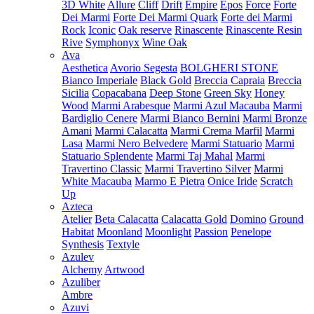
3D White
Allure
Cliff
Drift
Empire
Epos
Force
Forte
Dei Marmi
Forte Dei Marmi Quark
Forte dei Marmi
Rock
Iconic
Oak reserve
Rinascente
Rinascente Resin
Rive
Symphonyx
Wine Oak
Ava
Aesthetica
Avorio Segesta
BOLGHERI STONE
Bianco Imperiale
Black Gold
Breccia Capraia
Breccia
Sicilia
Copacabana
Deep Stone
Green Sky
Honey
Wood
Marmi Arabesque
Marmi Azul Macauba
Marmi
Bardiglio Cenere
Marmi Bianco Bernini
Marmi Bronze
Amani
Marmi Calacatta
Marmi Crema Marfil
Marmi
Lasa
Marmi Nero Belvedere
Marmi Statuario
Marmi
Statuario Splendente
Marmi Taj Mahal
Marmi
Travertino Classic
Marmi Travertino Silver
Marmi
White Macauba
Marmo E Pietra
Onice Iride
Scratch
Up
Azteca
Atelier
Beta Calacatta
Calacatta Gold
Domino
Ground
Habitat
Moonland
Moonlight
Passion
Penelope
Synthesis
Textyle
Azulev
Alchemy
Artwood
Azuliber
Ambre
Azuvi