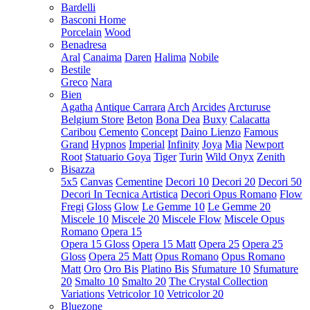
Bardelli
Basconi Home
Porcelain
Wood
Benadresa
Aral
Canaima
Daren
Halima
Nobile
Bestile
Greco
Nara
Bien
Agatha
Antique Carrara
Arch
Arcides
Arcturuse
Belgium Store
Beton
Bona Dea
Buxy
Calacatta
Caribou
Cemento
Concept
Daino Lienzo
Famous
Grand
Hypnos
Imperial
Infinity
Joya
Mia
Newport
Root
Statuario Goya
Tiger
Turin
Wild Onyx
Zenith
Bisazza
5x5
Canvas
Cementine
Decori 10
Decori 20
Decori 50
Decori In Tecnica Artistica
Decori Opus Romano
Flow
Fregi
Gloss
Glow
Le Gemme 10
Le Gemme 20
Miscele 10
Miscele 20
Miscele Flow
Miscele Opus
Romano
Opera 15
Opera 15 Gloss
Opera 15 Matt
Opera 25
Opera 25
Gloss
Opera 25 Matt
Opus Romano
Opus Romano
Matt
Oro
Oro Bis
Platino Bis
Sfumature 10
Sfumature
20
Smalto 10
Smalto 20
The Crystal Collection
Variations
Vetricolor 10
Vetricolor 20
Bluezone