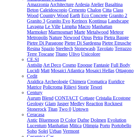
Amazzonia
Architecture
Ardesia
Atelier
Basaltina
Beton
Caleidoscopio
Cemento
Chalon
Citta
Class
Wood
Country Wood
Earth
Eco Concrete
Granito 2
Granito 3
Granito Evo
Kerinox
Kontinua
Landscape
Lavagna
Le Ville
Limpha
Macro
Manhattan
Marmoker
Marmosmart
Marte
Metalwood
Meteor
Metropolis
Nature
Newood
Opus
Petra
Pietra Bauge
Pietre Di Paragone
Pietre Di Sardegna
Pietre Etrusche
Resina
Spazio
Steeltech
Stonewash
Tavolato
Terrazzo
Terre Toscane
Titano
Ulivo
Unicolore
CE.SI
Antislip
Art Deco
Cosmo
Epoque
Fantasie
Full Body
Lucidi
Matt
Mosaici Atlantica
Mosaici Hellas
Ottagono
Cedit
Araldica
Archeologie
Chimera
Cromatica
Euridice
Matrice
Policroma
Rilievi
Storie
Tesori
Century
Aurum
Blend
CONTACT
Cottage
Cristalia
Ecostone
Geology
Glam
Jasper
Medley
Reaction
Rocknest
Stonerock
Titan
Two 0
Uptown
Ceracasa
Antic
Bluemoon
D Color
Dafne
Dolmen
Evolution
Lucentum
Manhattan
Mitica
Olimpia
Porto
Portobello
Soho
Solei
Urban
Vermont
Ceramica Cas