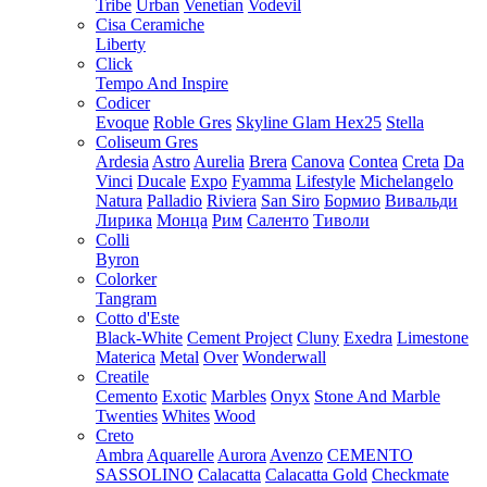
Tribe
Urban
Venetian
Vodevil
Cisa Ceramiche
Liberty
Click
Tempo And Inspire
Codicer
Evoque
Roble Gres
Skyline Glam Hex25
Stella
Coliseum Gres
Ardesia
Astro
Aurelia
Brera
Canova
Contea
Creta
Da
Vinci
Ducale
Expo
Fyamma
Lifestyle
Michelangelo
Natura
Palladio
Riviera
San Siro
Бормио
Вивальди
Лирика
Монца
Рим
Саленто
Тиволи
Colli
Byron
Colorker
Tangram
Cotto d'Este
Black-White
Cement Project
Cluny
Exedra
Limestone
Materica
Metal
Over
Wonderwall
Creatile
Cemento
Exotic
Marbles
Onyx
Stone And Marble
Twenties
Whites
Wood
Creto
Ambra
Aquarelle
Aurora
Avenzo
CEMENTO
SASSOLINO
Calacatta
Calacatta Gold
Checkmate