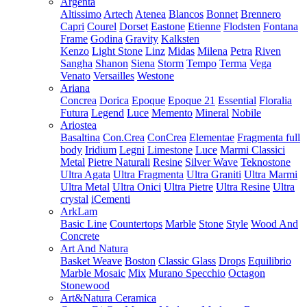
Argenta
Altissimo
Artech
Atenea
Blancos
Bonnet
Brennero
Capri
Courel
Dorset
Eastone
Etienne
Flodsten
Fontana
Frame
Godina
Gravity
Kalksten
Kenzo
Light Stone
Linz
Midas
Milena
Petra
Riven
Sangha
Shanon
Siena
Storm
Tempo
Terma
Vega
Venato
Versailles
Westone
Ariana
Concrea
Dorica
Epoque
Epoque 21
Essential
Floralia
Futura
Legend
Luce
Memento
Mineral
Nobile
Ariostea
Basaltina
Con.Crea
ConCrea
Elementae
Fragmenta full
body
Iridium
Legni
Limestone
Luce
Marmi Classici
Metal
Pietre Naturali
Resine
Silver Wave
Teknostone
Ultra Agata
Ultra Fragmenta
Ultra Graniti
Ultra Marmi
Ultra Metal
Ultra Onici
Ultra Pietre
Ultra Resine
Ultra
crystal
iCementi
ArkLam
Basic Line
Countertops
Marble
Stone
Style
Wood And
Concrete
Art And Natura
Basket Weave
Boston
Classic Glass
Drops
Equilibrio
Marble Mosaic
Mix
Murano Specchio
Octagon
Stonewood
Art&Natura Ceramica