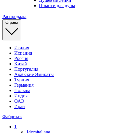
Душевые лейки
Шланги для душа
Распродажа
Страна
Италия
Испания
Россия
Китай
Португалия
Арабские Эмираты
Турция
Германия
Польша
Индия
ОАЭ
Иран
Фабрики:
1
14oraitaliana