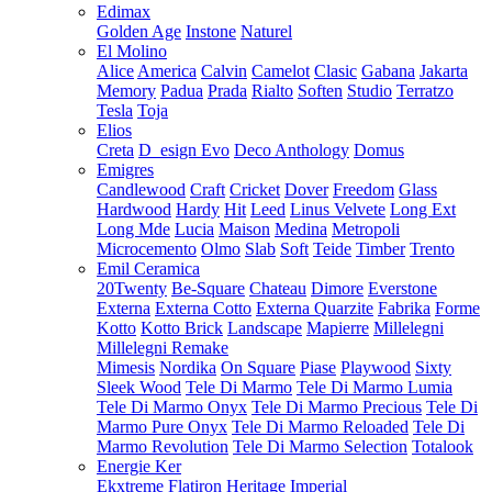
Edimax
Golden Age
Instone
Naturel
El Molino
Alice
America
Calvin
Camelot
Clasic
Gabana
Jakarta
Memory
Padua
Prada
Rialto
Soften
Studio
Terratzo
Tesla
Toja
Elios
Creta
D_esign Evo
Deco Anthology
Domus
Emigres
Candlewood
Craft
Cricket
Dover
Freedom
Glass
Hardwood
Hardy
Hit
Leed
Linus Velvete
Long Ext
Long Mde
Lucia
Maison
Medina
Metropoli
Microcemento
Olmo
Slab
Soft
Teide
Timber
Trento
Emil Ceramica
20Twenty
Be-Square
Chateau
Dimore
Everstone
Externa
Externa Cotto
Externa Quarzite
Fabrika
Forme
Kotto
Kotto Brick
Landscape
Mapierre
Millelegni
Millelegni Remake
Mimesis
Nordika
On Square
Piase
Playwood
Sixty
Sleek Wood
Tele Di Marmo
Tele Di Marmo Lumia
Tele Di Marmo Onyx
Tele Di Marmo Precious
Tele Di
Marmo Pure Onyx
Tele Di Marmo Reloaded
Tele Di
Marmo Revolution
Tele Di Marmo Selection
Totalook
Energie Ker
Ekxtreme
Flatiron
Heritage
Imperial