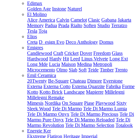
Edimax
Golden Age
Instone
Naturel
El Molino
Alice
America
Calvin
Camelot
Clasic
Gabana
Jakarta
Memory
Padua
Prada
Rialto
Soften
Studio
Terratzo
Tesla
Toja
Elios
Creta
D_esign Evo
Deco Anthology
Domus
Emigres
Candlewood
Craft
Cricket
Dover
Freedom
Glass
Hardwood
Hardy
Hit
Leed
Linus Velvete
Long Ext
Long Mde
Lucia
Maison
Medina
Metropoli
Microcemento
Olmo
Slab
Soft
Teide
Timber
Trento
Emil Ceramica
20Twenty
Be-Square
Chateau
Dimore
Everstone
Externa
Externa Cotto
Externa Quarzite
Fabrika
Forme
Kotto
Kotto Brick
Landscape
Mapierre
Millelegni
Millelegni Remake
Mimesis
Nordika
On Square
Piase
Playwood
Sixty
Sleek Wood
Tele Di Marmo
Tele Di Marmo Lumia
Tele Di Marmo Onyx
Tele Di Marmo Precious
Tele Di
Marmo Pure Onyx
Tele Di Marmo Reloaded
Tele Di
Marmo Revolution
Tele Di Marmo Selection
Totalook
Energie Ker
Ekxtreme
Flatiron
Heritage
Imperial