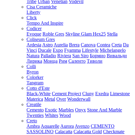
Tribe
Urban
Venetian
Vodevil
Cisa Ceramiche
Liberty
Click
Tempo And Inspire
Codicer
Evoque
Roble Gres
Skyline Glam Hex25
Stella
Coliseum Gres
Ardesia
Astro
Aurelia
Brera
Canova
Contea
Creta
Da
Vinci
Ducale
Expo
Fyamma
Lifestyle
Michelangelo
Natura
Palladio
Riviera
San Siro
Бормио
Вивальди
Лирика
Монца
Рим
Саленто
Тиволи
Colli
Byron
Colorker
Tangram
Cotto d'Este
Black-White
Cement Project
Cluny
Exedra
Limestone
Materica
Metal
Over
Wonderwall
Creatile
Cemento
Exotic
Marbles
Onyx
Stone And Marble
Twenties
Whites
Wood
Creto
Ambra
Aquarelle
Aurora
Avenzo
CEMENTO
SASSOLINO
Calacatta
Calacatta Gold
Checkmate