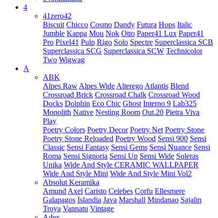
4
41zero42
Biscuit
Chicco
Cosmo
Dandy
Futura
Hops
Italic
Jumble
Kappa
Mou
Nok
Otto
Paper41 Lux
Paper41
Pro
Pixel41
Pulp
Rigo
Solo
Spectre
Superclassica SCB
Superclassica SCG
Superclassica SCW
Technicolor
Two
Wigwag
A
ABK
Alpes Raw
Alpes Wide
Alterego
Atlantis
Blend
Crossroad Brick
Crossroad Chalk
Crossroad Wood
Docks
Dolphin
Eco Chic
Ghost
Interno 9
Lab325
Monolith
Native
Nesting Room
Out.20
Pietra Viva
Play
Poetry Colors
Poetry Decor
Poetry Net
Poetry Stone
Poetry Stone Reloaded
Poetry Wood
Sensi 900
Sensi
Classic
Sensi Fantasy
Sensi Gems
Sensi Nuance
Sensi
Roma
Sensi Signoria
Sensi Up
Sensi Wide
Soleras
Unika
Wide And Style CERAMIC WALLPAPER
Wide And Style Mini
Wide And Style Mini Vol2
Absolut Keramika
Amund
Axel
Caristo
Celebes
Corfu
Ellesmere
Galapagos
Islandia
Java
Marshall
Mindanao
Sajalin
Troya
Vannatu
Vintage
Adex