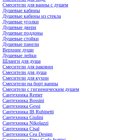
Смесители для ванны с душем
Душевые кабины
Душевые кабины из стекла
Душевые уголки
Душевые двери
Душевые поддоны
Душевые стойки
Душевые панели
Верхние души
Душевые лейки
Шланги для душа
Смесители для раковин
Смесители для душа
Смесители для кухни
Смесители на борт ванны
Смесители с гигиеническим душем
Сантехника Remer
Сантехника Bossini
Сантехника Gessi
Сантехника IB Rubinetti
Сантехника Giulini
Сантехника Nikolazzi
Сантехника Cisal
Сантехника Cea Design
Сантехника Fima Carlo frattini