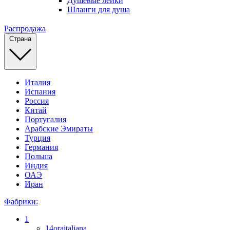
Душевые лейки
Шланги для душа
Распродажа
Страна
Италия
Испания
Россия
Китай
Португалия
Арабские Эмираты
Турция
Германия
Польша
Индия
ОАЭ
Иран
Фабрики:
1
14oraitaliana