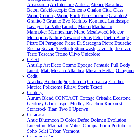
Amazzonia
Architecture
Ardesia
Atelier
Basaltina
Beton
Caleidoscopio
Cemento
Chalon
Citta
Class
Wood
Country Wood
Earth
Eco Concrete
Granito 2
Granito 3
Granito Evo
Kerinox
Kontinua
Landscape
Lavagna
Le Ville
Limpha
Macro
Manhattan
Marmoker
Marmosmart
Marte
Metalwood
Meteor
Metropolis
Nature
Newood
Opus
Petra
Pietra Bauge
Pietre Di Paragone
Pietre Di Sardegna
Pietre Etrusche
Resina
Spazio
Steeltech
Stonewash
Tavolato
Terrazzo
Terre Toscane
Titano
Ulivo
Unicolore
CE.SI
Antislip
Art Deco
Cosmo
Epoque
Fantasie
Full Body
Lucidi
Matt
Mosaici Atlantica
Mosaici Hellas
Ottagono
Cedit
Araldica
Archeologie
Chimera
Cromatica
Euridice
Matrice
Policroma
Rilievi
Storie
Tesori
Century
Aurum
Blend
CONTACT
Cottage
Cristalia
Ecostone
Geology
Glam
Jasper
Medley
Reaction
Rocknest
Stonerock
Titan
Two 0
Uptown
Ceracasa
Antic
Bluemoon
D Color
Dafne
Dolmen
Evolution
Lucentum
Manhattan
Mitica
Olimpia
Porto
Portobello
Soho
Solei
Urban
Vermont
Ceramica Cas