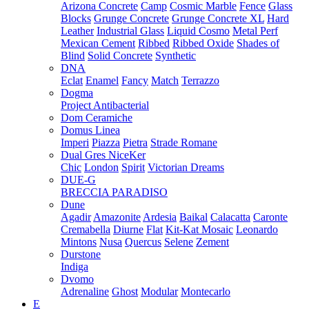
Arizona Concrete
Camp
Cosmic Marble
Fence
Glass
Blocks
Grunge Concrete
Grunge Concrete XL
Hard
Leather
Industrial Glass
Liquid Cosmo
Metal Perf
Mexican Cement
Ribbed
Ribbed Oxide
Shades of
Blind
Solid Concrete
Synthetic
DNA
Eclat
Enamel
Fancy
Match
Terrazzo
Dogma
Project Antibacterial
Dom Ceramiche
Domus Linea
Imperi
Piazza
Pietra
Strade Romane
Dual Gres NiceKer
Chic
London
Spirit
Victorian Dreams
DUE-G
BRECCIA PARADISO
Dune
Agadir
Amazonite
Ardesia
Baikal
Calacatta
Caronte
Cremabella
Diurne
Flat
Kit-Kat Mosaic
Leonardo
Mintons
Nusa
Quercus
Selene
Zement
Durstone
Indiga
Dvomo
Adrenaline
Ghost
Modular
Montecarlo
E