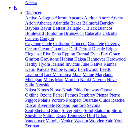
Neeko
B
Baldocer
Active
Adaggio
Akrom
Ancares
Andrea
Anore
Arkety
Arlon
Athenea
Atlantida
Baker
Balmoral
Barkley
Bayona
Bayur
Belfast
Bellagio-1
Black
Blancos
Boulevard
Boutonne
Brunswich
Calacatta
Calcutta
Canvas
Canyon
Cayenne
Code
Coliseum
Concept
Concrete
Coverty
Cream
Cream Chamber
Delf
Detroit
Ducale
Edges
Eleganza
Elyt
Enna
Epping
Eternal
Even
Fox
Grace
Grafton
Greystone
Habitat
Hakea
Hannover
Hardwood
Hedby
Hydra
Iceland
Invictus
June
Kaliva
Kamba
Kauri
Kavala
Kotibe
Kunny
Larchwood
Leeds
Liverpool
Lux Marmorea
Maia
Maine
Maryland
Michigan
Milos
Mon
Muretto
Naoki
Navora
Neve
Satin
Nexside
Nikea
Nimes
Niove
Noah
Ohio
Oneway
Otawa
Oxiline
Ozone
Parsel
Patmos
Pembrey
Pienza
Pierre
Piggot
Polaris
Portoro
Prospect
Quarzite
Quios
Raschel
Riscal
Riverdale
Rodano
Sanford
Savona
Seul
Shetland
Shira
Silver
Sitka
Solid
Statuario
Storm
Sunshine
Sutton
Tasos
Tennessee
Ural
Urban
Vancouver
Vanglih
Venice
Wacom
Wooden
Yale
York
Zermatt