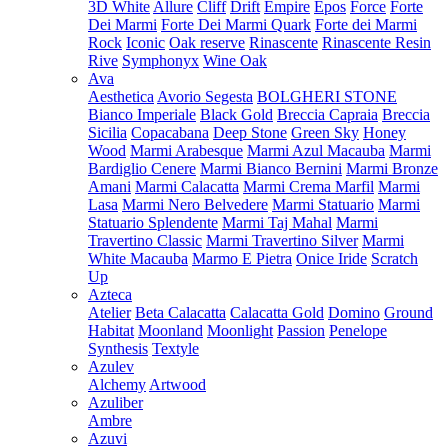
3D White
Allure
Cliff
Drift
Empire
Epos
Force
Forte
Dei Marmi
Forte Dei Marmi Quark
Forte dei Marmi
Rock
Iconic
Oak reserve
Rinascente
Rinascente Resin
Rive
Symphonyx
Wine Oak
Ava
Aesthetica
Avorio Segesta
BOLGHERI STONE
Bianco Imperiale
Black Gold
Breccia Capraia
Breccia
Sicilia
Copacabana
Deep Stone
Green Sky
Honey
Wood
Marmi Arabesque
Marmi Azul Macauba
Marmi
Bardiglio Cenere
Marmi Bianco Bernini
Marmi Bronze
Amani
Marmi Calacatta
Marmi Crema Marfil
Marmi
Lasa
Marmi Nero Belvedere
Marmi Statuario
Marmi
Statuario Splendente
Marmi Taj Mahal
Marmi
Travertino Classic
Marmi Travertino Silver
Marmi
White Macauba
Marmo E Pietra
Onice Iride
Scratch
Up
Azteca
Atelier
Beta Calacatta
Calacatta Gold
Domino
Ground
Habitat
Moonland
Moonlight
Passion
Penelope
Synthesis
Textyle
Azulev
Alchemy
Artwood
Azuliber
Ambre
Azuvi