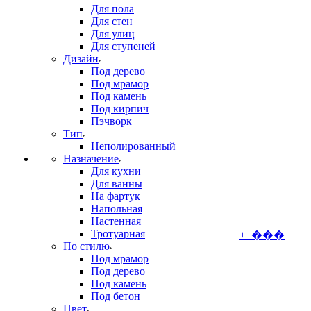
Для пола
Для стен
Для улиц
Для ступеней
Дизайн
Под дерево
Под мрамор
Под камень
Под кирпич
Пэчворк
Тип
Неполированный
Назначение
Для кухни
Для ванны
На фартук
Напольная
Настенная
Тротуарная
+ ���
По стилю
Под мрамор
Под дерево
Под камень
Под бетон
Цвет