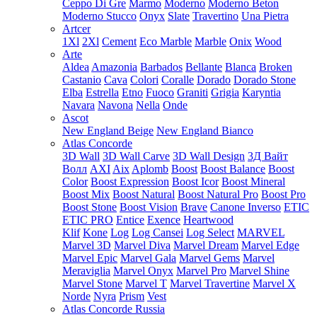
Ceppo Di Gre
Marmo
Moderno
Moderno Beton
Moderno Stucco
Onyx
Slate
Travertino
Una Pietra
Artcer
1Xl
2Xl
Cement
Eco Marble
Marble
Onix
Wood
Arte
Aldea
Amazonia
Barbados
Bellante
Blanca
Broken
Castanio
Cava
Colori
Coralle
Dorado
Dorado Stone
Elba
Estrella
Etno
Fuoco
Graniti
Grigia
Karyntia
Navara
Navona
Nella
Onde
Ascot
New England Beige
New England Bianco
Atlas Concorde
3D Wall
3D Wall Carve
3D Wall Design
3Д Вайт
Волл
AXI
Aix
Aplomb
Boost
Boost Balance
Boost
Color
Boost Expression
Boost Icor
Boost Mineral
Boost Mix
Boost Natural
Boost Natural Pro
Boost Pro
Boost Stone
Boost Vision
Brave
Canone Inverso
ETIC
ETIC PRO
Entice
Exence
Heartwood
Klif
Kone
Log
Log Cansei
Log Select
MARVEL
Marvel 3D
Marvel Diva
Marvel Dream
Marvel Edge
Marvel Epic
Marvel Gala
Marvel Gems
Marvel
Meraviglia
Marvel Onyx
Marvel Pro
Marvel Shine
Marvel Stone
Marvel T
Marvel Travertine
Marvel X
Norde
Nyra
Prism
Vest
Atlas Concorde Russia