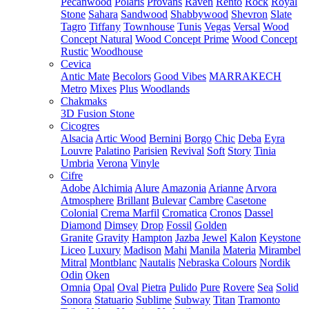
Pecanwood
Polaris
Provans
Raven
Rento
Rock
Royal
Stone
Sahara
Sandwood
Shabbywood
Shevron
Slate
Tagro
Tiffany
Townhouse
Tunis
Vegas
Versal
Wood
Concept Natural
Wood Concept Prime
Wood Concept
Rustic
Woodhouse
Cevica
Antic Mate
Becolors
Good Vibes
MARRAKECH
Metro
Mixes
Plus
Woodlands
Chakmaks
3D Fusion Stone
Cicogres
Alsacia
Artic Wood
Bernini
Borgo
Chic
Deba
Eyra
Louvre
Palatino
Parisien
Revival
Soft
Story
Tinia
Umbria
Verona
Vinyle
Cifre
Adobe
Alchimia
Alure
Amazonia
Arianne
Arvora
Atmosphere
Brillant
Bulevar
Cambre
Casetone
Colonial
Crema Marfil
Cromatica
Cronos
Dassel
Diamond
Dimsey
Drop
Fossil
Golden
Granite
Gravity
Hampton
Jazba
Jewel
Kalon
Keystone
Liceo
Luxury
Madison
Mahi
Manila
Materia
Mirambel
Mitral
Montblanc
Nautalis
Nebraska Colours
Nordik
Odin
Oken
Omnia
Opal
Oval
Pietra
Pulido
Pure
Rovere
Sea
Solid
Sonora
Statuario
Sublime
Subway
Titan
Tramonto