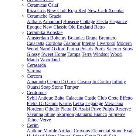
Ceramicas Calaf
Ibiza Gris
New Cadi Rojo Red
New Cadi Xocolat
Ceramiche Grazia
Althaus
Amarcord
Boiserie
Cottage
Electa
Elegance
Epoque
New Classic
Old England
Retro
Ceramika Konskie
Amsterdam
Bohemy
Botanica
Braga
Brennero
Calacatta
Cordoba
Glamour
Intense
Liverpool
Modern
Wood
Narni
Oxford
Parma
Polaris
Portis
Salerno
Snow
Glossy
Sweet Home
Tampa
Terra
Windsor
Wood
Mania
Woodland
Cerasarda
Sardina
Cercom
Amaranto
Ceppo Di Gres
Cosmo
In Contro
Infinity
Quarzi
Soap Stone
Temper
Cerdomus
Sybil
Antique
Baita
Calacatta
Castle
Club
Crete
Effetto
Pietra Di Ostuni
Karnis
Lefka
Legarage
Mexicana
Nordenn
Othello
Pietra Di Assisi
Prive
Pulpis
Reserve
Savanna
Shine
Skorpion
Statuario Bianco
Supreme
Tahoe
Verve
Cerim
Antique Marble
Artifact
Crayons
Elemental Stone
Exalt