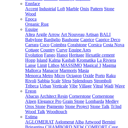
Ennface
Accent
Industrial
Loft
Marble
Onix
Pattern
Stone
Wood
Epoca
Organic Rug
Equipe
Altea
Argile
Arrow
Art Nouveau
Artisan
BALI
Babylone
Bardiglio
Bauhome
Caprice
Caprice Deco
Carrara
Coco
Coimbra
Coralstone
Corsica
Costa Nova
Cottage
Country
Curve
Equipe Ares
Evolution
Fango
Hanoi
Heritage
Hexatile cement
Hopp
Island
Kalma
Kasbah
Kromatika
La Riviera
Lanse
Limit
Lithos
MASSIMO
Magical 3
Magma
Mallorca
Manacor
Marmoris
Masia
Menorca
Metro
Micro
Octagon
Oxide
Porto
Raku
Rivoli
Sabbia
Scale
Sfera
Splendours
Stromboli
Tribeca
Urban
Verticale
Vibe
Village
Vitral
Wadi
Wave
Ergon
Abacus
Architect Resin
Cornerstone
Cornerstone
Alpen
Elegance Pro
Grain Stone
Lombarda
Medley
Oros Stone
Pigmento
Stone Project
Stone Talk
Tr3nd
Wood Talk
Woodtouch
Estima
AGLOMERAT
Aglomerat
Alba
Artwood
Bernini
Brigantina
CHAMBORD NEW
COMFORT
Cave