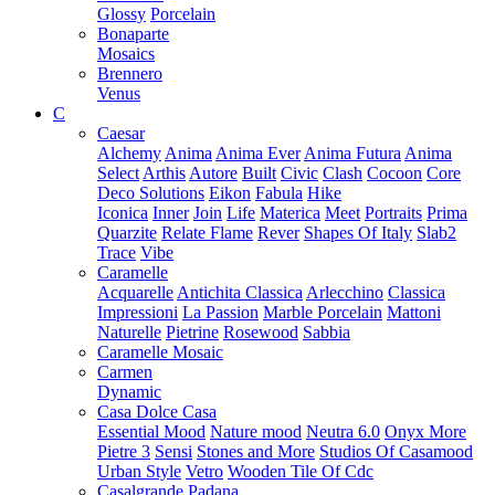
Glossy
Porcelain
Bonaparte
Mosaics
Brennero
Venus
C
Caesar
Alchemy
Anima
Anima Ever
Anima Futura
Anima
Select
Arthis
Autore
Built
Civic
Clash
Cocoon
Core
Deco Solutions
Eikon
Fabula
Hike
Iconica
Inner
Join
Life
Materica
Meet
Portraits
Prima
Quarzite
Relate Flame
Rever
Shapes Of Italy
Slab2
Trace
Vibe
Caramelle
Acquarelle
Antichita Classica
Arlecchino
Classica
Impressioni
La Passion
Marble Porcelain
Mattoni
Naturelle
Pietrine
Rosewood
Sabbia
Caramelle Mosaic
Carmen
Dynamic
Casa Dolce Casa
Essential Mood
Nature mood
Neutra 6.0
Onyx More
Pietre 3
Sensi
Stones and More
Studios Of Casamood
Urban Style
Vetro
Wooden Tile Of Cdc
Casalgrande Padana