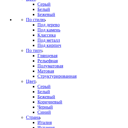
Серый
Белый
Бежевый
По стилю
Под дерево
Под камень
Классика
Под металл
Под кирпич
По типу
Глянцевая
Рельефная
Полуматовая
Матовая
Структурированная
Цвет
Серый
Белый
Бежевый
Коричневый
Черный
Синий
Страна
Италия
Испания