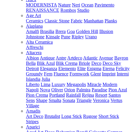
MODERNISTA
Nature
Neri
Ocean
Pavimento
RENAISSANCE
Rombos
Studio
Age Art
Ceramics
Classic Stone
Fabric
Manhattan
Planks
Alaplana
Amalfi
Brasilia
Brera
Goa
Golden Hill
Illusion
Johnstone
Kinsale
Pune
Ripley
Urano
Alta Ceramica
Affreschi
Altacera
Albion
Antique
Antre
Artdeco
Atlantic
Avenue
Bayron
Bella
Blik Azul
Blik Crema
Briole
Deco
Deco Sky
Detroit
Eleganza
Elemento
Elite
Enigma
Eterna
Felicity
Groundy
Fern
Fluence
Formwork
Glent
Imprint
Interni
Islandia
Julia
Liberto
Lima
Luxury
Megapolis
Miracle
Modern
Napoli
Nova
Oliver
Orion
Palmira
Paradise
Pion Azul
Pion Crema
Portland
Rainfall
Rejina
Resort
Santos
Sens
Shape
Smalta
Sonata
Triangle
Veronica
Vertus
Village
Amadis
Art Deco
Brutalist
Long Stick
Rugose
Short Stick
Stripes
Aparici