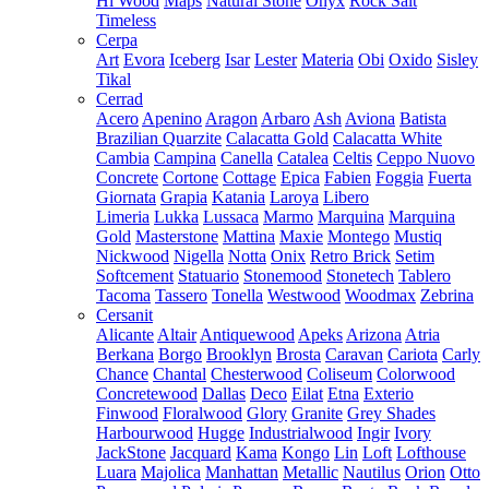
Hi Wood
Maps
Natural Stone
Onyx
Rock Salt
Timeless
Cerpa
Art
Evora
Iceberg
Isar
Lester
Materia
Obi
Oxido
Sisley
Tikal
Cerrad
Acero
Apenino
Aragon
Arbaro
Ash
Aviona
Batista
Brazilian Quarzite
Calacatta Gold
Calacatta White
Cambia
Campina
Canella
Catalea
Celtis
Ceppo Nuovo
Concrete
Cortone
Cottage
Epica
Fabien
Foggia
Fuerta
Giornata
Grapia
Katania
Laroya
Libero
Limeria
Lukka
Lussaca
Marmo
Marquina
Marquina
Gold
Masterstone
Mattina
Maxie
Montego
Mustiq
Nickwood
Nigella
Notta
Onix
Retro Brick
Setim
Softcement
Statuario
Stonemood
Stonetech
Tablero
Tacoma
Tassero
Tonella
Westwood
Woodmax
Zebrina
Cersanit
Alicante
Altair
Antiquewood
Apeks
Arizona
Atria
Berkana
Borgo
Brooklyn
Brosta
Caravan
Cariota
Carly
Chance
Chantal
Chesterwood
Coliseum
Colorwood
Concretewood
Dallas
Deco
Eilat
Etna
Exterio
Finwood
Floralwood
Glory
Granite
Grey Shades
Harbourwood
Hugge
Industrialwood
Ingir
Ivory
JackStone
Jacquard
Kama
Kongo
Lin
Loft
Lofthouse
Luara
Majolica
Manhattan
Metallic
Nautilus
Orion
Otto