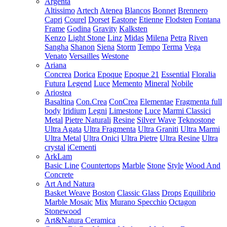
Argenta
Altissimo
Artech
Atenea
Blancos
Bonnet
Brennero
Capri
Courel
Dorset
Eastone
Etienne
Flodsten
Fontana
Frame
Godina
Gravity
Kalksten
Kenzo
Light Stone
Linz
Midas
Milena
Petra
Riven
Sangha
Shanon
Siena
Storm
Tempo
Terma
Vega
Venato
Versailles
Westone
Ariana
Concrea
Dorica
Epoque
Epoque 21
Essential
Floralia
Futura
Legend
Luce
Memento
Mineral
Nobile
Ariostea
Basaltina
Con.Crea
ConCrea
Elementae
Fragmenta full
body
Iridium
Legni
Limestone
Luce
Marmi Classici
Metal
Pietre Naturali
Resine
Silver Wave
Teknostone
Ultra Agata
Ultra Fragmenta
Ultra Graniti
Ultra Marmi
Ultra Metal
Ultra Onici
Ultra Pietre
Ultra Resine
Ultra
crystal
iCementi
ArkLam
Basic Line
Countertops
Marble
Stone
Style
Wood And
Concrete
Art And Natura
Basket Weave
Boston
Classic Glass
Drops
Equilibrio
Marble Mosaic
Mix
Murano Specchio
Octagon
Stonewood
Art&Natura Ceramica