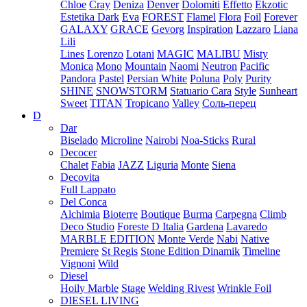
Chloe
Cray
Deniza
Denver
Dolomiti
Effetto
Ekzotic
Estetika Dark
Eva
FOREST
Flamel
Flora
Foil
Forever
GALAXY
GRACE
Gevorg
Inspiration
Lazzaro
Liana
Lili
Lines
Lorenzo
Lotani
MAGIC
MALIBU
Misty
Monica
Mono
Mountain
Naomi
Neutron
Pacific
Pandora
Pastel
Persian White
Poluna
Poly
Purity
SHINE
SNOWSTORM
Statuario Cara
Style
Sunheart
Sweet
TITAN
Tropicano
Valley
Соль-перец
D
Dar
Biselado
Microline
Nairobi
Noa-Sticks
Rural
Decocer
Chalet
Fabia
JAZZ
Liguria
Monte
Siena
Decovita
Full Lappato
Del Conca
Alchimia
Bioterre
Boutique
Burma
Carpegna
Climb
Deco Studio
Foreste D Italia
Gardena
Lavaredo
MARBLE EDITION
Monte Verde
Nabi
Native
Premiere
St Regis
Stone Edition Dinamik
Timeline
Vignoni
Wild
Diesel
Hoily Marble
Stage
Welding Rivest
Wrinkle Foil
DIESEL LIVING