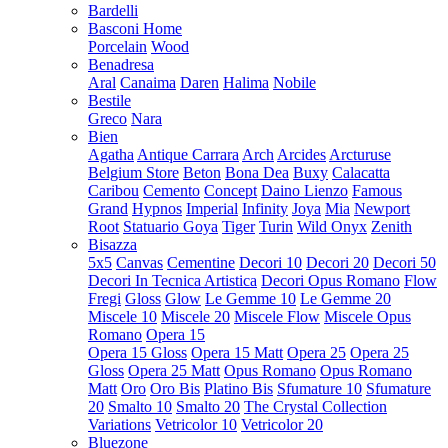
Bardelli
Basconi Home
Porcelain
Wood
Benadresa
Aral
Canaima
Daren
Halima
Nobile
Bestile
Greco
Nara
Bien
Agatha
Antique Carrara
Arch
Arcides
Arcturuse
Belgium Store
Beton
Bona Dea
Buxy
Calacatta
Caribou
Cemento
Concept
Daino Lienzo
Famous
Grand
Hypnos
Imperial
Infinity
Joya
Mia
Newport
Root
Statuario Goya
Tiger
Turin
Wild Onyx
Zenith
Bisazza
5x5
Canvas
Cementine
Decori 10
Decori 20
Decori 50
Decori In Tecnica Artistica
Decori Opus Romano
Flow
Fregi
Gloss
Glow
Le Gemme 10
Le Gemme 20
Miscele 10
Miscele 20
Miscele Flow
Miscele Opus
Romano
Opera 15
Opera 15 Gloss
Opera 15 Matt
Opera 25
Opera 25
Gloss
Opera 25 Matt
Opus Romano
Opus Romano
Matt
Oro
Oro Bis
Platino Bis
Sfumature 10
Sfumature
20
Smalto 10
Smalto 20
The Crystal Collection
Variations
Vetricolor 10
Vetricolor 20
Bluezone