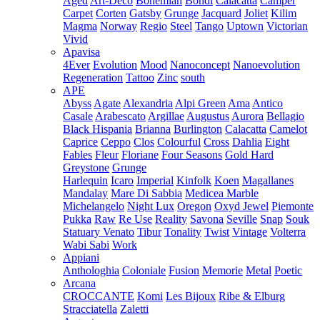
Aged
Art-Deco
Bohemian
Bondi
Calacatta
Camper
Carpet
Corten
Gatsby
Grunge
Jacquard
Joliet
Kilim
Magma
Norway
Regio
Steel
Tango
Uptown
Victorian
Vivid
Apavisa
4Ever
Evolution
Mood
Nanoconcept
Nanoevolution
Regeneration
Tattoo
Zinc
south
APE
Abyss
Agate
Alexandria
Alpi Green
Ama
Antico
Casale
Arabescato
Argillae
Augustus
Aurora
Bellagio
Black Hispania
Brianna
Burlington
Calacatta
Camelot
Caprice
Ceppo
Clos
Colourful
Cross
Dahlia
Eight
Fables
Fleur
Floriane
Four Seasons
Gold Hard
Greystone
Grunge
Harlequin
Icaro
Imperial
Kinfolk
Koen
Magallanes
Mandalay
Mare Di Sabbia
Medicea Marble
Michelangelo
Night Lux
Oregon
Oxyd Jewel
Piemonte
Pukka
Raw
Re Use
Reality
Savona
Seville
Snap
Souk
Statuary Venato
Tibur
Tonality
Twist
Vintage
Volterra
Wabi Sabi
Work
Appiani
Anthologhia
Coloniale
Fusion
Memorie
Metal
Poetic
Arcana
CROCCANTE
Komi
Les Bijoux
Ribe & Elburg
Stracciatella
Zaletti