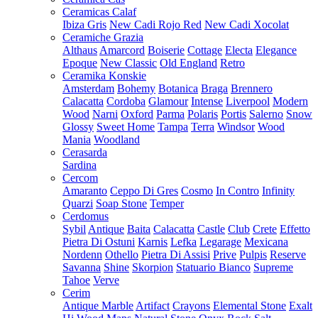
Ceramicas Calaf
Ibiza Gris
New Cadi Rojo Red
New Cadi Xocolat
Ceramiche Grazia
Althaus
Amarcord
Boiserie
Cottage
Electa
Elegance
Epoque
New Classic
Old England
Retro
Ceramika Konskie
Amsterdam
Bohemy
Botanica
Braga
Brennero
Calacatta
Cordoba
Glamour
Intense
Liverpool
Modern
Wood
Narni
Oxford
Parma
Polaris
Portis
Salerno
Snow
Glossy
Sweet Home
Tampa
Terra
Windsor
Wood
Mania
Woodland
Cerasarda
Sardina
Cercom
Amaranto
Ceppo Di Gres
Cosmo
In Contro
Infinity
Quarzi
Soap Stone
Temper
Cerdomus
Sybil
Antique
Baita
Calacatta
Castle
Club
Crete
Effetto
Pietra Di Ostuni
Karnis
Lefka
Legarage
Mexicana
Nordenn
Othello
Pietra Di Assisi
Prive
Pulpis
Reserve
Savanna
Shine
Skorpion
Statuario Bianco
Supreme
Tahoe
Verve
Cerim
Antique Marble
Artifact
Crayons
Elemental Stone
Exalt