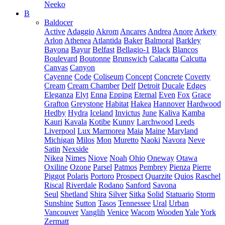
Neeko
B
Baldocer
Active
Adaggio
Akrom
Ancares
Andrea
Anore
Arkety
Arlon
Athenea
Atlantida
Baker
Balmoral
Barkley
Bayona
Bayur
Belfast
Bellagio-1
Black
Blancos
Boulevard
Boutonne
Brunswich
Calacatta
Calcutta
Canvas
Canyon
Cayenne
Code
Coliseum
Concept
Concrete
Coverty
Cream
Cream Chamber
Delf
Detroit
Ducale
Edges
Eleganza
Elyt
Enna
Epping
Eternal
Even
Fox
Grace
Grafton
Greystone
Habitat
Hakea
Hannover
Hardwood
Hedby
Hydra
Iceland
Invictus
June
Kaliva
Kamba
Kauri
Kavala
Kotibe
Kunny
Larchwood
Leeds
Liverpool
Lux Marmorea
Maia
Maine
Maryland
Michigan
Milos
Mon
Muretto
Naoki
Navora
Neve
Satin
Nexside
Nikea
Nimes
Niove
Noah
Ohio
Oneway
Otawa
Oxiline
Ozone
Parsel
Patmos
Pembrey
Pienza
Pierre
Piggot
Polaris
Portoro
Prospect
Quarzite
Quios
Raschel
Riscal
Riverdale
Rodano
Sanford
Savona
Seul
Shetland
Shira
Silver
Sitka
Solid
Statuario
Storm
Sunshine
Sutton
Tasos
Tennessee
Ural
Urban
Vancouver
Vanglih
Venice
Wacom
Wooden
Yale
York
Zermatt