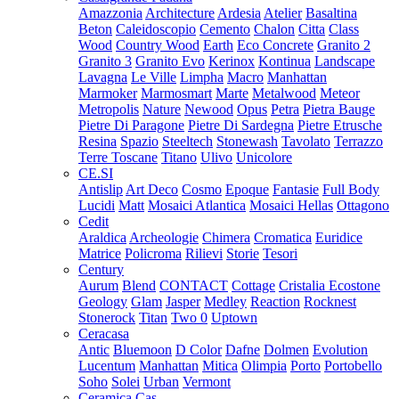
Amazzonia
Architecture
Ardesia
Atelier
Basaltina
Beton
Caleidoscopio
Cemento
Chalon
Citta
Class
Wood
Country Wood
Earth
Eco Concrete
Granito 2
Granito 3
Granito Evo
Kerinox
Kontinua
Landscape
Lavagna
Le Ville
Limpha
Macro
Manhattan
Marmoker
Marmosmart
Marte
Metalwood
Meteor
Metropolis
Nature
Newood
Opus
Petra
Pietra Bauge
Pietre Di Paragone
Pietre Di Sardegna
Pietre Etrusche
Resina
Spazio
Steeltech
Stonewash
Tavolato
Terrazzo
Terre Toscane
Titano
Ulivo
Unicolore
CE.SI
Antislip
Art Deco
Cosmo
Epoque
Fantasie
Full Body
Lucidi
Matt
Mosaici Atlantica
Mosaici Hellas
Ottagono
Cedit
Araldica
Archeologie
Chimera
Cromatica
Euridice
Matrice
Policroma
Rilievi
Storie
Tesori
Century
Aurum
Blend
CONTACT
Cottage
Cristalia
Ecostone
Geology
Glam
Jasper
Medley
Reaction
Rocknest
Stonerock
Titan
Two 0
Uptown
Ceracasa
Antic
Bluemoon
D Color
Dafne
Dolmen
Evolution
Lucentum
Manhattan
Mitica
Olimpia
Porto
Portobello
Soho
Solei
Urban
Vermont
Ceramica Cas