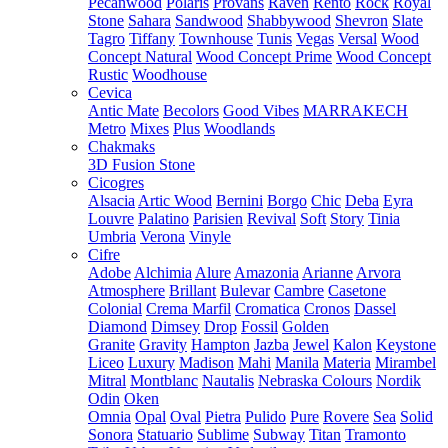
Pecanwood
Polaris
Provans
Raven
Rento
Rock
Royal
Stone
Sahara
Sandwood
Shabbywood
Shevron
Slate
Tagro
Tiffany
Townhouse
Tunis
Vegas
Versal
Wood
Concept Natural
Wood Concept Prime
Wood Concept
Rustic
Woodhouse
Cevica
Antic Mate
Becolors
Good Vibes
MARRAKECH
Metro
Mixes
Plus
Woodlands
Chakmaks
3D Fusion Stone
Cicogres
Alsacia
Artic Wood
Bernini
Borgo
Chic
Deba
Eyra
Louvre
Palatino
Parisien
Revival
Soft
Story
Tinia
Umbria
Verona
Vinyle
Cifre
Adobe
Alchimia
Alure
Amazonia
Arianne
Arvora
Atmosphere
Brillant
Bulevar
Cambre
Casetone
Colonial
Crema Marfil
Cromatica
Cronos
Dassel
Diamond
Dimsey
Drop
Fossil
Golden
Granite
Gravity
Hampton
Jazba
Jewel
Kalon
Keystone
Liceo
Luxury
Madison
Mahi
Manila
Materia
Mirambel
Mitral
Montblanc
Nautalis
Nebraska Colours
Nordik
Odin
Oken
Omnia
Opal
Oval
Pietra
Pulido
Pure
Rovere
Sea
Solid
Sonora
Statuario
Sublime
Subway
Titan
Tramonto