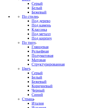
Серый
Белый
Бежевый
По стилю
Под дерево
Под камень
Классика
Под металл
Под кирпич
По типу
Глянцевая
Рельефная
Полуматовая
Матовая
Структурированная
Цвет
Серый
Белый
Бежевый
Коричневый
Черный
Синий
Страна
Италия
Испания