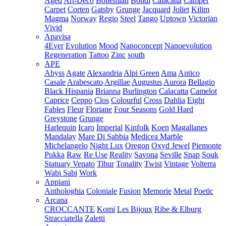
Aged
Art-Deco
Bohemian
Bondi
Calacatta
Camper
Carpet
Corten
Gatsby
Grunge
Jacquard
Joliet
Kilim
Magma
Norway
Regio
Steel
Tango
Uptown
Victorian
Vivid
Apavisa
4Ever
Evolution
Mood
Nanoconcept
Nanoevolution
Regeneration
Tattoo
Zinc
south
APE
Abyss
Agate
Alexandria
Alpi Green
Ama
Antico
Casale
Arabescato
Argillae
Augustus
Aurora
Bellagio
Black Hispania
Brianna
Burlington
Calacatta
Camelot
Caprice
Ceppo
Clos
Colourful
Cross
Dahlia
Eight
Fables
Fleur
Floriane
Four Seasons
Gold Hard
Greystone
Grunge
Harlequin
Icaro
Imperial
Kinfolk
Koen
Magallanes
Mandalay
Mare Di Sabbia
Medicea Marble
Michelangelo
Night Lux
Oregon
Oxyd Jewel
Piemonte
Pukka
Raw
Re Use
Reality
Savona
Seville
Snap
Souk
Statuary Venato
Tibur
Tonality
Twist
Vintage
Volterra
Wabi Sabi
Work
Appiani
Anthologhia
Coloniale
Fusion
Memorie
Metal
Poetic
Arcana
CROCCANTE
Komi
Les Bijoux
Ribe & Elburg
Stracciatella
Zaletti