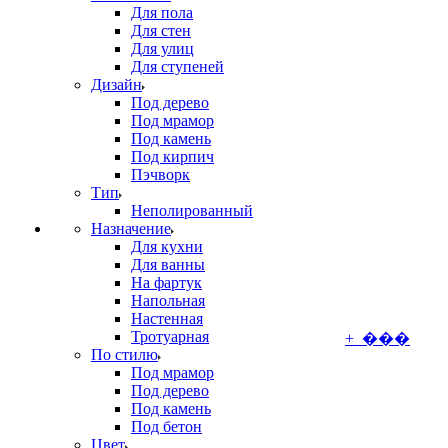
Для пола
Для стен
Для улиц
Для ступеней
Дизайн
Под дерево
Под мрамор
Под камень
Под кирпич
Пэчворк
Тип
Неполированный
Назначение
Для кухни
Для ванны
На фартук
Напольная
Настенная
Тротуарная
+ ���
По стилю
Под мрамор
Под дерево
Под камень
Под бетон
Цвет