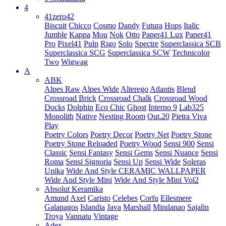
4
41zero42
Biscuit
Chicco
Cosmo
Dandy
Futura
Hops
Italic
Jumble
Kappa
Mou
Nok
Otto
Paper41 Lux
Paper41
Pro
Pixel41
Pulp
Rigo
Solo
Spectre
Superclassica SCB
Superclassica SCG
Superclassica SCW
Technicolor
Two
Wigwag
A
ABK
Alpes Raw
Alpes Wide
Alterego
Atlantis
Blend
Crossroad Brick
Crossroad Chalk
Crossroad Wood
Docks
Dolphin
Eco Chic
Ghost
Interno 9
Lab325
Monolith
Native
Nesting Room
Out.20
Pietra Viva
Play
Poetry Colors
Poetry Decor
Poetry Net
Poetry Stone
Poetry Stone Reloaded
Poetry Wood
Sensi 900
Sensi
Classic
Sensi Fantasy
Sensi Gems
Sensi Nuance
Sensi
Roma
Sensi Signoria
Sensi Up
Sensi Wide
Soleras
Unika
Wide And Style CERAMIC WALLPAPER
Wide And Style Mini
Wide And Style Mini Vol2
Absolut Keramika
Amund
Axel
Caristo
Celebes
Corfu
Ellesmere
Galapagos
Islandia
Java
Marshall
Mindanao
Sajalin
Troya
Vannatu
Vintage
Adex