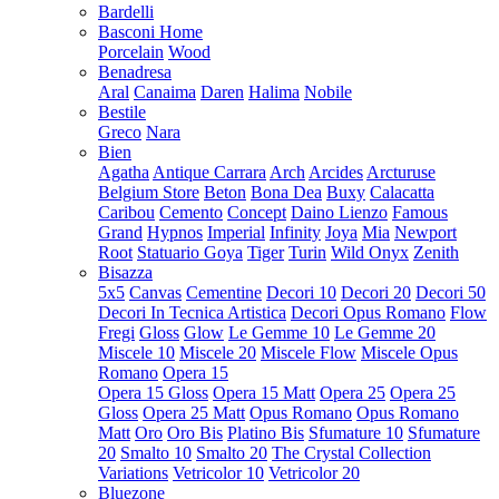
Bardelli
Basconi Home
Porcelain
Wood
Benadresa
Aral
Canaima
Daren
Halima
Nobile
Bestile
Greco
Nara
Bien
Agatha
Antique Carrara
Arch
Arcides
Arcturuse
Belgium Store
Beton
Bona Dea
Buxy
Calacatta
Caribou
Cemento
Concept
Daino Lienzo
Famous
Grand
Hypnos
Imperial
Infinity
Joya
Mia
Newport
Root
Statuario Goya
Tiger
Turin
Wild Onyx
Zenith
Bisazza
5x5
Canvas
Cementine
Decori 10
Decori 20
Decori 50
Decori In Tecnica Artistica
Decori Opus Romano
Flow
Fregi
Gloss
Glow
Le Gemme 10
Le Gemme 20
Miscele 10
Miscele 20
Miscele Flow
Miscele Opus
Romano
Opera 15
Opera 15 Gloss
Opera 15 Matt
Opera 25
Opera 25
Gloss
Opera 25 Matt
Opus Romano
Opus Romano
Matt
Oro
Oro Bis
Platino Bis
Sfumature 10
Sfumature
20
Smalto 10
Smalto 20
The Crystal Collection
Variations
Vetricolor 10
Vetricolor 20
Bluezone