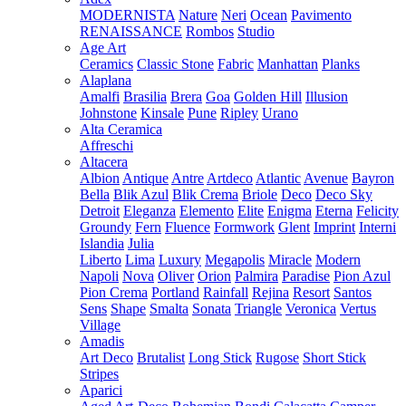
MODERNISTA
Nature
Neri
Ocean
Pavimento
RENAISSANCE
Rombos
Studio
Age Art
Ceramics
Classic Stone
Fabric
Manhattan
Planks
Alaplana
Amalfi
Brasilia
Brera
Goa
Golden Hill
Illusion
Johnstone
Kinsale
Pune
Ripley
Urano
Alta Ceramica
Affreschi
Altacera
Albion
Antique
Antre
Artdeco
Atlantic
Avenue
Bayron
Bella
Blik Azul
Blik Crema
Briole
Deco
Deco Sky
Detroit
Eleganza
Elemento
Elite
Enigma
Eterna
Felicity
Groundy
Fern
Fluence
Formwork
Glent
Imprint
Interni
Islandia
Julia
Liberto
Lima
Luxury
Megapolis
Miracle
Modern
Napoli
Nova
Oliver
Orion
Palmira
Paradise
Pion Azul
Pion Crema
Portland
Rainfall
Rejina
Resort
Santos
Sens
Shape
Smalta
Sonata
Triangle
Veronica
Vertus
Village
Amadis
Art Deco
Brutalist
Long Stick
Rugose
Short Stick
Stripes
Aparici