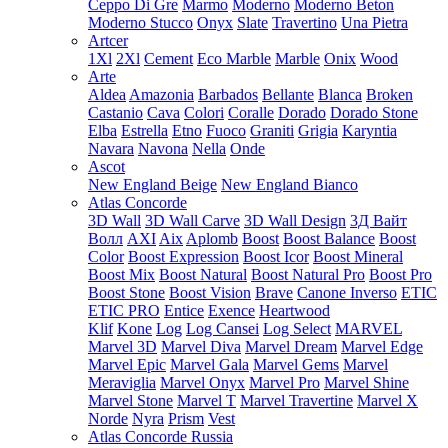
Ceppo Di Gre
Marmo
Moderno
Moderno Beton
Moderno Stucco
Onyx
Slate
Travertino
Una Pietra
Artcer
1Xl
2Xl
Cement
Eco Marble
Marble
Onix
Wood
Arte
Aldea
Amazonia
Barbados
Bellante
Blanca
Broken
Castanio
Cava
Colori
Coralle
Dorado
Dorado Stone
Elba
Estrella
Etno
Fuoco
Graniti
Grigia
Karyntia
Navara
Navona
Nella
Onde
Ascot
New England Beige
New England Bianco
Atlas Concorde
3D Wall
3D Wall Carve
3D Wall Design
3Д Вайт
Волл
AXI
Aix
Aplomb
Boost
Boost Balance
Boost
Color
Boost Expression
Boost Icor
Boost Mineral
Boost Mix
Boost Natural
Boost Natural Pro
Boost Pro
Boost Stone
Boost Vision
Brave
Canone Inverso
ETIC
ETIC PRO
Entice
Exence
Heartwood
Klif
Kone
Log
Log Cansei
Log Select
MARVEL
Marvel 3D
Marvel Diva
Marvel Dream
Marvel Edge
Marvel Epic
Marvel Gala
Marvel Gems
Marvel
Meraviglia
Marvel Onyx
Marvel Pro
Marvel Shine
Marvel Stone
Marvel T
Marvel Travertine
Marvel X
Norde
Nyra
Prism
Vest
Atlas Concorde Russia