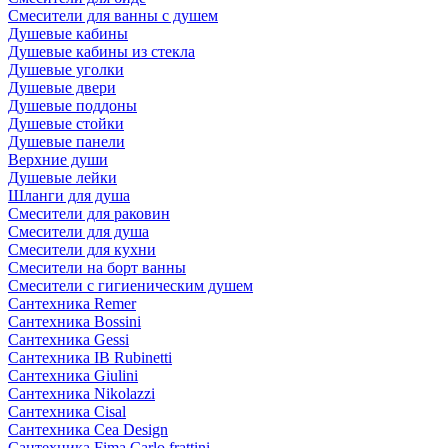
Смесители для ванны с душем
Душевые кабины
Душевые кабины из стекла
Душевые уголки
Душевые двери
Душевые поддоны
Душевые стойки
Душевые панели
Верхние души
Душевые лейки
Шланги для душа
Смесители для раковин
Смесители для душа
Смесители для кухни
Смесители на борт ванны
Смесители с гигиеническим душем
Сантехника Remer
Сантехника Bossini
Сантехника Gessi
Сантехника IB Rubinetti
Сантехника Giulini
Сантехника Nikolazzi
Сантехника Cisal
Сантехника Cea Design
Сантехника Fima Carlo frattini