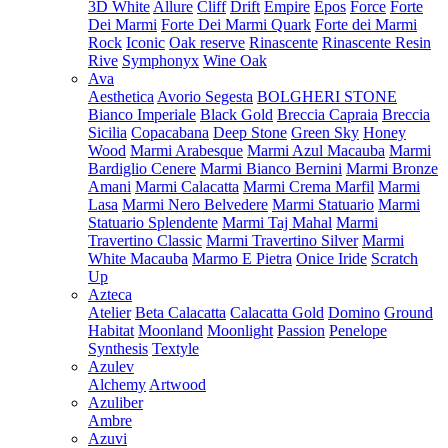
3D White
Allure
Cliff
Drift
Empire
Epos
Force
Forte
Dei Marmi
Forte Dei Marmi Quark
Forte dei Marmi
Rock
Iconic
Oak reserve
Rinascente
Rinascente Resin
Rive
Symphonyx
Wine Oak
Ava
Aesthetica
Avorio Segesta
BOLGHERI STONE
Bianco Imperiale
Black Gold
Breccia Capraia
Breccia
Sicilia
Copacabana
Deep Stone
Green Sky
Honey
Wood
Marmi Arabesque
Marmi Azul Macauba
Marmi
Bardiglio Cenere
Marmi Bianco Bernini
Marmi Bronze
Amani
Marmi Calacatta
Marmi Crema Marfil
Marmi
Lasa
Marmi Nero Belvedere
Marmi Statuario
Marmi
Statuario Splendente
Marmi Taj Mahal
Marmi
Travertino Classic
Marmi Travertino Silver
Marmi
White Macauba
Marmo E Pietra
Onice Iride
Scratch
Up
Azteca
Atelier
Beta Calacatta
Calacatta Gold
Domino
Ground
Habitat
Moonland
Moonlight
Passion
Penelope
Synthesis
Textyle
Azulev
Alchemy
Artwood
Azuliber
Ambre
Azuvi