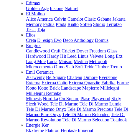
Edimax
Golden Age
Instone
Naturel
El Molino
Alice
America
Calvin
Camelot
Clasic
Gabana
Jakarta
Memory
Padua
Prada
Rialto
Soften
Studio
Terratzo
Tesla
Toja
Elios
Creta
D_esign Evo
Deco Anthology
Domus
Emigres
Candlewood
Craft
Cricket
Dover
Freedom
Glass
Hardwood
Hardy
Hit
Leed
Linus Velvete
Long Ext
Long Mde
Lucia
Maison
Medina
Metropoli
Microcemento
Olmo
Slab
Soft
Teide
Timber
Trento
Emil Ceramica
20Twenty
Be-Square
Chateau
Dimore
Everstone
Externa
Externa Cotto
Externa Quarzite
Fabrika
Forme
Kotto
Kotto Brick
Landscape
Mapierre
Millelegni
Millelegni Remake
Mimesis
Nordika
On Square
Piase
Playwood
Sixty
Sleek Wood
Tele Di Marmo
Tele Di Marmo Lumia
Tele Di Marmo Onyx
Tele Di Marmo Precious
Tele Di
Marmo Pure Onyx
Tele Di Marmo Reloaded
Tele Di
Marmo Revolution
Tele Di Marmo Selection
Totalook
Energie Ker
Ekxtreme
Flatiron
Heritage
Imperial