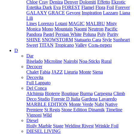
Chloe
Cray
Deniza
Denver
Dolomiti
Effetto
Ekzotic
Estetika Dark
Eva
FOREST
Flamel
Flora
Foil
Forever
GALAXY
GRACE
Gevorg
Inspiration
Lazzaro
Liana
Lili
Lines
Lorenzo
Lotani
MAGIC
MALIBU
Misty
Monica
Mono
Mountain
Naomi
Neutron
Pacific
Pandora
Pastel
Persian White
Poluna
Poly
Purity
SHINE
SNOWSTORM
Statuario Cara
Style
Sunheart
Sweet
TITAN
Tropicano
Valley
Соль-перец
D
Dar
Biselado
Microline
Nairobi
Noa-Sticks
Rural
Decocer
Chalet
Fabia
JAZZ
Liguria
Monte
Siena
Decovita
Full Lappato
Del Conca
Alchimia
Bioterre
Boutique
Burma
Carpegna
Climb
Deco Studio
Foreste D Italia
Gardena
Lavaredo
MARBLE EDITION
Monte Verde
Nabi
Native
Premiere
St Regis
Stone Edition Dinamik
Timeline
Vignoni
Wild
Diesel
Hoily Marble
Stage
Welding Rivest
Wrinkle Foil
DIESEL LIVING