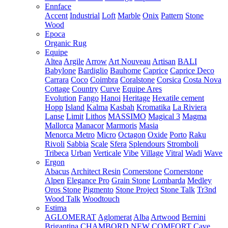
Ennface
Accent
Industrial
Loft
Marble
Onix
Pattern
Stone
Wood
Epoca
Organic Rug
Equipe
Altea
Argile
Arrow
Art Nouveau
Artisan
BALI
Babylone
Bardiglio
Bauhome
Caprice
Caprice Deco
Carrara
Coco
Coimbra
Coralstone
Corsica
Costa Nova
Cottage
Country
Curve
Equipe Ares
Evolution
Fango
Hanoi
Heritage
Hexatile cement
Hopp
Island
Kalma
Kasbah
Kromatika
La Riviera
Lanse
Limit
Lithos
MASSIMO
Magical 3
Magma
Mallorca
Manacor
Marmoris
Masia
Menorca
Metro
Micro
Octagon
Oxide
Porto
Raku
Rivoli
Sabbia
Scale
Sfera
Splendours
Stromboli
Tribeca
Urban
Verticale
Vibe
Village
Vitral
Wadi
Wave
Ergon
Abacus
Architect Resin
Cornerstone
Cornerstone
Alpen
Elegance Pro
Grain Stone
Lombarda
Medley
Oros Stone
Pigmento
Stone Project
Stone Talk
Tr3nd
Wood Talk
Woodtouch
Estima
AGLOMERAT
Aglomerat
Alba
Artwood
Bernini
Brigantina
CHAMBORD NEW
COMFORT
Cave