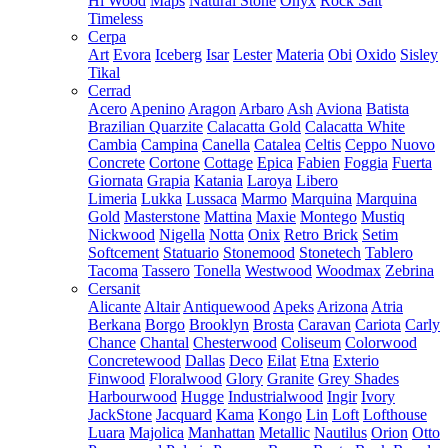
Hi Wood
Maps
Natural Stone
Onyx
Rock Salt
Timeless
Cerpa
Art
Evora
Iceberg
Isar
Lester
Materia
Obi
Oxido
Sisley
Tikal
Cerrad
Acero
Apenino
Aragon
Arbaro
Ash
Aviona
Batista
Brazilian Quarzite
Calacatta Gold
Calacatta White
Cambia
Campina
Canella
Catalea
Celtis
Ceppo Nuovo
Concrete
Cortone
Cottage
Epica
Fabien
Foggia
Fuerta
Giornata
Grapia
Katania
Laroya
Libero
Limeria
Lukka
Lussaca
Marmo
Marquina
Marquina
Gold
Masterstone
Mattina
Maxie
Montego
Mustiq
Nickwood
Nigella
Notta
Onix
Retro Brick
Setim
Softcement
Statuario
Stonemood
Stonetech
Tablero
Tacoma
Tassero
Tonella
Westwood
Woodmax
Zebrina
Cersanit
Alicante
Altair
Antiquewood
Apeks
Arizona
Atria
Berkana
Borgo
Brooklyn
Brosta
Caravan
Cariota
Carly
Chance
Chantal
Chesterwood
Coliseum
Colorwood
Concretewood
Dallas
Deco
Eilat
Etna
Exterio
Finwood
Floralwood
Glory
Granite
Grey Shades
Harbourwood
Hugge
Industrialwood
Ingir
Ivory
JackStone
Jacquard
Kama
Kongo
Lin
Loft
Lofthouse
Luara
Majolica
Manhattan
Metallic
Nautilus
Orion
Otto