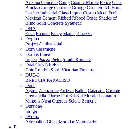
Arizona Concrete
Camp
Cosmic Marble
Fence
Glass
Blocks
Grunge Concrete
Grunge Concrete XL
Hard
Leather
Industrial Glass
Liquid Cosmo
Metal Perf
Mexican Cement
Ribbed
Ribbed Oxide
Shades of
Blind
Solid Concrete
Synthetic
DNA
Eclat
Enamel
Fancy
Match
Terrazzo
Dogma
Project Antibacterial
Dom Ceramiche
Domus Linea
Imperi
Piazza
Pietra
Strade Romane
Dual Gres NiceKer
Chic
London
Spirit
Victorian Dreams
DUE-G
BRECCIA PARADISO
Dune
Agadir
Amazonite
Ardesia
Baikal
Calacatta
Caronte
Cremabella
Diurne
Flat
Kit-Kat Mosaic
Leonardo
Mintons
Nusa
Quercus
Selene
Zement
Durstone
Indiga
Dvomo
Adrenaline
Ghost
Modular
Montecarlo
E