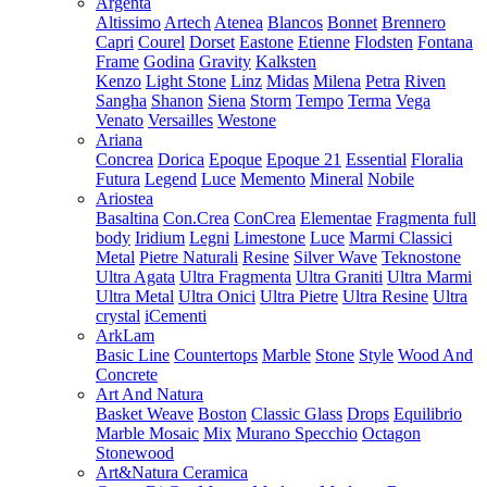
Argenta
Altissimo
Artech
Atenea
Blancos
Bonnet
Brennero
Capri
Courel
Dorset
Eastone
Etienne
Flodsten
Fontana
Frame
Godina
Gravity
Kalksten
Kenzo
Light Stone
Linz
Midas
Milena
Petra
Riven
Sangha
Shanon
Siena
Storm
Tempo
Terma
Vega
Venato
Versailles
Westone
Ariana
Concrea
Dorica
Epoque
Epoque 21
Essential
Floralia
Futura
Legend
Luce
Memento
Mineral
Nobile
Ariostea
Basaltina
Con.Crea
ConCrea
Elementae
Fragmenta full
body
Iridium
Legni
Limestone
Luce
Marmi Classici
Metal
Pietre Naturali
Resine
Silver Wave
Teknostone
Ultra Agata
Ultra Fragmenta
Ultra Graniti
Ultra Marmi
Ultra Metal
Ultra Onici
Ultra Pietre
Ultra Resine
Ultra
crystal
iCementi
ArkLam
Basic Line
Countertops
Marble
Stone
Style
Wood And
Concrete
Art And Natura
Basket Weave
Boston
Classic Glass
Drops
Equilibrio
Marble Mosaic
Mix
Murano Specchio
Octagon
Stonewood
Art&Natura Ceramica