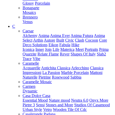
Glossy
Porcelain
Bonaparte
Mosaics
Brennero
Venus
C
Caesar
Alchemy
Anima
Anima Ever
Anima Futura
Anima
Select
Arthis
Autore
Built
Civic
Clash
Cocoon
Core
Deco Solutions
Eikon
Fabula
Hike
Iconica
Inner
Join
Life
Materica
Meet
Portraits
Prima
Quarzite
Relate Flame
Rever
Shapes Of Italy
Slab2
Trace
Vibe
Caramelle
Acquarelle
Antichita Classica
Arlecchino
Classica
Impressioni
La Passion
Marble Porcelain
Mattoni
Naturelle
Pietrine
Rosewood
Sabbia
Caramelle Mosaic
Carmen
Dynamic
Casa Dolce Casa
Essential Mood
Nature mood
Neutra 6.0
Onyx More
Pietre 3
Sensi
Stones and More
Studios Of Casamood
Urban Style
Vetro
Wooden Tile Of Cdc
Casalgrande Padana