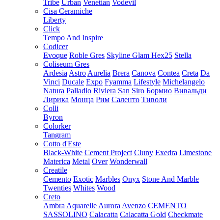
Tribe
Urban
Venetian
Vodevil
Cisa Ceramiche
Liberty
Click
Tempo And Inspire
Codicer
Evoque
Roble Gres
Skyline Glam Hex25
Stella
Coliseum Gres
Ardesia
Astro
Aurelia
Brera
Canova
Contea
Creta
Da
Vinci
Ducale
Expo
Fyamma
Lifestyle
Michelangelo
Natura
Palladio
Riviera
San Siro
Бормио
Вивальди
Лирика
Монца
Рим
Саленто
Тиволи
Colli
Byron
Colorker
Tangram
Cotto d'Este
Black-White
Cement Project
Cluny
Exedra
Limestone
Materica
Metal
Over
Wonderwall
Creatile
Cemento
Exotic
Marbles
Onyx
Stone And Marble
Twenties
Whites
Wood
Creto
Ambra
Aquarelle
Aurora
Avenzo
CEMENTO
SASSOLINO
Calacatta
Calacatta Gold
Checkmate