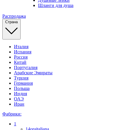
Душевые лейки
Шланги для душа
Распродажа
Страна
Италия
Испания
Россия
Китай
Португалия
Арабские Эмираты
Турция
Германия
Польша
Индия
ОАЭ
Иран
Фабрики:
1
14oraitaliana