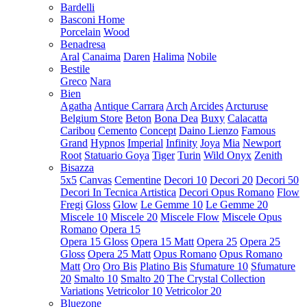
Bardelli
Basconi Home
Porcelain
Wood
Benadresa
Aral
Canaima
Daren
Halima
Nobile
Bestile
Greco
Nara
Bien
Agatha
Antique Carrara
Arch
Arcides
Arcturuse
Belgium Store
Beton
Bona Dea
Buxy
Calacatta
Caribou
Cemento
Concept
Daino Lienzo
Famous
Grand
Hypnos
Imperial
Infinity
Joya
Mia
Newport
Root
Statuario Goya
Tiger
Turin
Wild Onyx
Zenith
Bisazza
5x5
Canvas
Cementine
Decori 10
Decori 20
Decori 50
Decori In Tecnica Artistica
Decori Opus Romano
Flow
Fregi
Gloss
Glow
Le Gemme 10
Le Gemme 20
Miscele 10
Miscele 20
Miscele Flow
Miscele Opus
Romano
Opera 15
Opera 15 Gloss
Opera 15 Matt
Opera 25
Opera 25
Gloss
Opera 25 Matt
Opus Romano
Opus Romano
Matt
Oro
Oro Bis
Platino Bis
Sfumature 10
Sfumature
20
Smalto 10
Smalto 20
The Crystal Collection
Variations
Vetricolor 10
Vetricolor 20
Bluezone