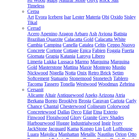
Hi Wood
Maps
Natural Stone
Onyx
Rock Salt
Timeless
Cerpa
Art
Evora
Iceberg
Isar
Lester
Materia
Obi
Oxido
Sisley
Tikal
Cerrad
Acero
Apenino
Aragon
Arbaro
Ash
Aviona
Batista
Brazilian Quarzite
Calacatta Gold
Calacatta White
Cambia
Campina
Canella
Catalea
Celtis
Ceppo Nuovo
Concrete
Cortone
Cottage
Epica
Fabien
Foggia
Fuerta
Giornata
Grapia
Katania
Laroya
Libero
Limeria
Lukka
Lussaca
Marmo
Marquina
Marquina
Gold
Masterstone
Mattina
Maxie
Montego
Mustiq
Nickwood
Nigella
Notta
Onix
Retro Brick
Setim
Softcement
Statuario
Stonemood
Stonetech
Tablero
Tacoma
Tassero
Tonella
Westwood
Woodmax
Zebrina
Cersanit
Alicante
Altair
Antiquewood
Apeks
Arizona
Atria
Berkana
Borgo
Brooklyn
Brosta
Caravan
Cariota
Carly
Chance
Chantal
Chesterwood
Coliseum
Colorwood
Concretewood
Dallas
Deco
Eilat
Etna
Exterio
Finwood
Floralwood
Glory
Granite
Grey Shades
Harbourwood
Hugge
Industrialwood
Ingir
Ivory
JackStone
Jacquard
Kama
Kongo
Lin
Loft
Lofthouse
Luara
Majolica
Manhattan
Metallic
Nautilus
Orion
Otto