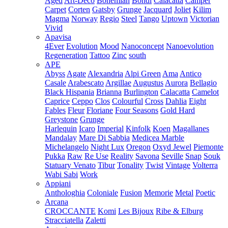
Aged
Art-Deco
Bohemian
Bondi
Calacatta
Camper
Carpet
Corten
Gatsby
Grunge
Jacquard
Joliet
Kilim
Magma
Norway
Regio
Steel
Tango
Uptown
Victorian
Vivid
Apavisa
4Ever
Evolution
Mood
Nanoconcept
Nanoevolution
Regeneration
Tattoo
Zinc
south
APE
Abyss
Agate
Alexandria
Alpi Green
Ama
Antico
Casale
Arabescato
Argillae
Augustus
Aurora
Bellagio
Black Hispania
Brianna
Burlington
Calacatta
Camelot
Caprice
Ceppo
Clos
Colourful
Cross
Dahlia
Eight
Fables
Fleur
Floriane
Four Seasons
Gold Hard
Greystone
Grunge
Harlequin
Icaro
Imperial
Kinfolk
Koen
Magallanes
Mandalay
Mare Di Sabbia
Medicea Marble
Michelangelo
Night Lux
Oregon
Oxyd Jewel
Piemonte
Pukka
Raw
Re Use
Reality
Savona
Seville
Snap
Souk
Statuary Venato
Tibur
Tonality
Twist
Vintage
Volterra
Wabi Sabi
Work
Appiani
Anthologhia
Coloniale
Fusion
Memorie
Metal
Poetic
Arcana
CROCCANTE
Komi
Les Bijoux
Ribe & Elburg
Stracciatella
Zaletti