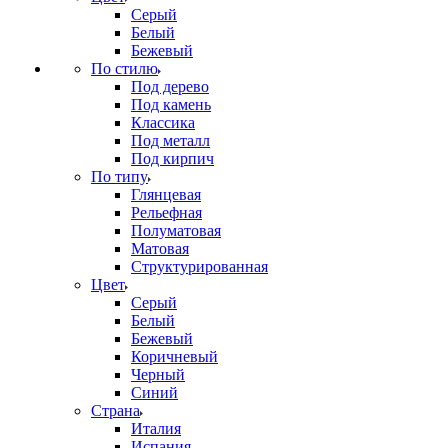
Серый
Белый
Бежевый
По стилю
Под дерево
Под камень
Классика
Под металл
Под кирпич
По типу
Глянцевая
Рельефная
Полуматовая
Матовая
Структурированная
Цвет
Серый
Белый
Бежевый
Коричневый
Черный
Синий
Страна
Италия
Испания