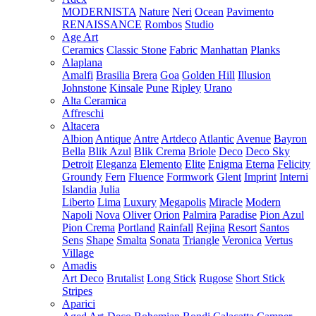
MODERNISTA
Nature
Neri
Ocean
Pavimento
RENAISSANCE
Rombos
Studio
Age Art
Ceramics
Classic Stone
Fabric
Manhattan
Planks
Alaplana
Amalfi
Brasilia
Brera
Goa
Golden Hill
Illusion
Johnstone
Kinsale
Pune
Ripley
Urano
Alta Ceramica
Affreschi
Altacera
Albion
Antique
Antre
Artdeco
Atlantic
Avenue
Bayron
Bella
Blik Azul
Blik Crema
Briole
Deco
Deco Sky
Detroit
Eleganza
Elemento
Elite
Enigma
Eterna
Felicity
Groundy
Fern
Fluence
Formwork
Glent
Imprint
Interni
Islandia
Julia
Liberto
Lima
Luxury
Megapolis
Miracle
Modern
Napoli
Nova
Oliver
Orion
Palmira
Paradise
Pion Azul
Pion Crema
Portland
Rainfall
Rejina
Resort
Santos
Sens
Shape
Smalta
Sonata
Triangle
Veronica
Vertus
Village
Amadis
Art Deco
Brutalist
Long Stick
Rugose
Short Stick
Stripes
Aparici