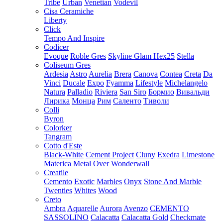
Tribe
Urban
Venetian
Vodevil
Cisa Ceramiche
Liberty
Click
Tempo And Inspire
Codicer
Evoque
Roble Gres
Skyline Glam Hex25
Stella
Coliseum Gres
Ardesia
Astro
Aurelia
Brera
Canova
Contea
Creta
Da
Vinci
Ducale
Expo
Fyamma
Lifestyle
Michelangelo
Natura
Palladio
Riviera
San Siro
Бормио
Вивальди
Лирика
Монца
Рим
Саленто
Тиволи
Colli
Byron
Colorker
Tangram
Cotto d'Este
Black-White
Cement Project
Cluny
Exedra
Limestone
Materica
Metal
Over
Wonderwall
Creatile
Cemento
Exotic
Marbles
Onyx
Stone And Marble
Twenties
Whites
Wood
Creto
Ambra
Aquarelle
Aurora
Avenzo
CEMENTO
SASSOLINO
Calacatta
Calacatta Gold
Checkmate