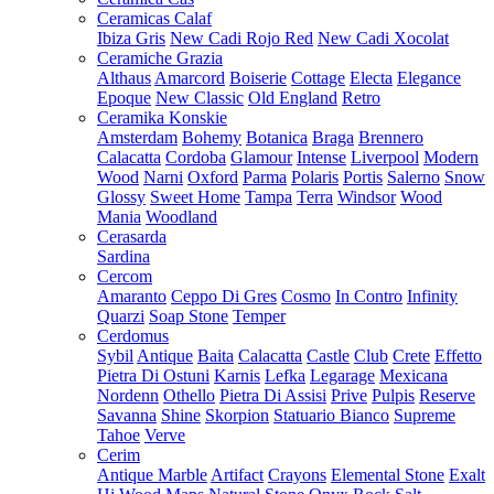
Ceramicas Calaf
Ibiza Gris
New Cadi Rojo Red
New Cadi Xocolat
Ceramiche Grazia
Althaus
Amarcord
Boiserie
Cottage
Electa
Elegance
Epoque
New Classic
Old England
Retro
Ceramika Konskie
Amsterdam
Bohemy
Botanica
Braga
Brennero
Calacatta
Cordoba
Glamour
Intense
Liverpool
Modern
Wood
Narni
Oxford
Parma
Polaris
Portis
Salerno
Snow
Glossy
Sweet Home
Tampa
Terra
Windsor
Wood
Mania
Woodland
Cerasarda
Sardina
Cercom
Amaranto
Ceppo Di Gres
Cosmo
In Contro
Infinity
Quarzi
Soap Stone
Temper
Cerdomus
Sybil
Antique
Baita
Calacatta
Castle
Club
Crete
Effetto
Pietra Di Ostuni
Karnis
Lefka
Legarage
Mexicana
Nordenn
Othello
Pietra Di Assisi
Prive
Pulpis
Reserve
Savanna
Shine
Skorpion
Statuario Bianco
Supreme
Tahoe
Verve
Cerim
Antique Marble
Artifact
Crayons
Elemental Stone
Exalt