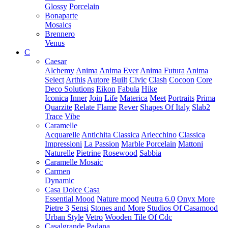
Glossy
Porcelain
Bonaparte
Mosaics
Brennero
Venus
C
Caesar
Alchemy
Anima
Anima Ever
Anima Futura
Anima
Select
Arthis
Autore
Built
Civic
Clash
Cocoon
Core
Deco Solutions
Eikon
Fabula
Hike
Iconica
Inner
Join
Life
Materica
Meet
Portraits
Prima
Quarzite
Relate Flame
Rever
Shapes Of Italy
Slab2
Trace
Vibe
Caramelle
Acquarelle
Antichita Classica
Arlecchino
Classica
Impressioni
La Passion
Marble Porcelain
Mattoni
Naturelle
Pietrine
Rosewood
Sabbia
Caramelle Mosaic
Carmen
Dynamic
Casa Dolce Casa
Essential Mood
Nature mood
Neutra 6.0
Onyx More
Pietre 3
Sensi
Stones and More
Studios Of Casamood
Urban Style
Vetro
Wooden Tile Of Cdc
Casalgrande Padana