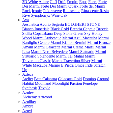
3D White
Allure
Cliff
Drift
Empire
Epos
Force
Forte
Dei Marmi
Forte Dei Marmi Quark
Forte dei Marmi
Rock
Iconic
Oak reserve
Rinascente
Rinascente Resin
Rive
Symphonyx
Wine Oak
Ava
Aesthetica
Avorio Segesta
BOLGHERI STONE
Bianco Imperiale
Black Gold
Breccia Capraia
Breccia
Sicilia
Copacabana
Deep Stone
Green Sky
Honey
Wood
Marmi Arabesque
Marmi Azul Macauba
Marmi
Bardiglio Cenere
Marmi Bianco Bernini
Marmi Bronze
Amani
Marmi Calacatta
Marmi Crema Marfil
Marmi
Lasa
Marmi Nero Belvedere
Marmi Statuario
Marmi
Statuario Splendente
Marmi Taj Mahal
Marmi
Travertino Classic
Marmi Travertino Silver
Marmi
White Macauba
Marmo E Pietra
Onice Iride
Scratch
Up
Azteca
Atelier
Beta Calacatta
Calacatta Gold
Domino
Ground
Habitat
Moonland
Moonlight
Passion
Penelope
Synthesis
Textyle
Azulev
Alchemy
Artwood
Azuliber
Ambre
Azuvi