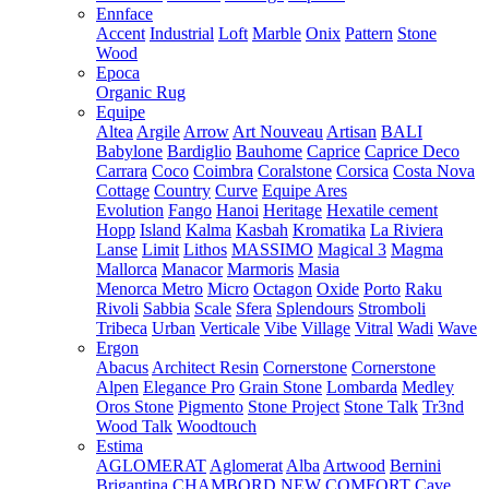
Ennface
Accent
Industrial
Loft
Marble
Onix
Pattern
Stone
Wood
Epoca
Organic Rug
Equipe
Altea
Argile
Arrow
Art Nouveau
Artisan
BALI
Babylone
Bardiglio
Bauhome
Caprice
Caprice Deco
Carrara
Coco
Coimbra
Coralstone
Corsica
Costa Nova
Cottage
Country
Curve
Equipe Ares
Evolution
Fango
Hanoi
Heritage
Hexatile cement
Hopp
Island
Kalma
Kasbah
Kromatika
La Riviera
Lanse
Limit
Lithos
MASSIMO
Magical 3
Magma
Mallorca
Manacor
Marmoris
Masia
Menorca
Metro
Micro
Octagon
Oxide
Porto
Raku
Rivoli
Sabbia
Scale
Sfera
Splendours
Stromboli
Tribeca
Urban
Verticale
Vibe
Village
Vitral
Wadi
Wave
Ergon
Abacus
Architect Resin
Cornerstone
Cornerstone
Alpen
Elegance Pro
Grain Stone
Lombarda
Medley
Oros Stone
Pigmento
Stone Project
Stone Talk
Tr3nd
Wood Talk
Woodtouch
Estima
AGLOMERAT
Aglomerat
Alba
Artwood
Bernini
Brigantina
CHAMBORD NEW
COMFORT
Cave