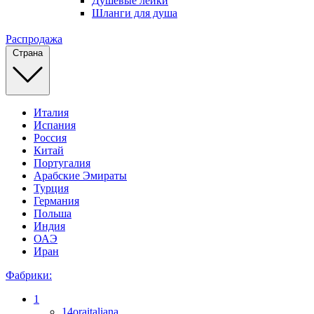
Душевые лейки
Шланги для душа
Распродажа
Страна
Италия
Испания
Россия
Китай
Португалия
Арабские Эмираты
Турция
Германия
Польша
Индия
ОАЭ
Иран
Фабрики:
1
14oraitaliana