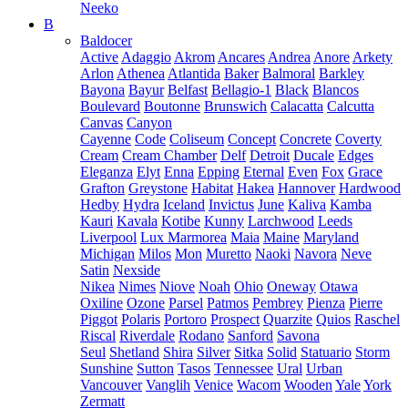
Neeko
B
Baldocer
Active
Adaggio
Akrom
Ancares
Andrea
Anore
Arkety
Arlon
Athenea
Atlantida
Baker
Balmoral
Barkley
Bayona
Bayur
Belfast
Bellagio-1
Black
Blancos
Boulevard
Boutonne
Brunswich
Calacatta
Calcutta
Canvas
Canyon
Cayenne
Code
Coliseum
Concept
Concrete
Coverty
Cream
Cream Chamber
Delf
Detroit
Ducale
Edges
Eleganza
Elyt
Enna
Epping
Eternal
Even
Fox
Grace
Grafton
Greystone
Habitat
Hakea
Hannover
Hardwood
Hedby
Hydra
Iceland
Invictus
June
Kaliva
Kamba
Kauri
Kavala
Kotibe
Kunny
Larchwood
Leeds
Liverpool
Lux Marmorea
Maia
Maine
Maryland
Michigan
Milos
Mon
Muretto
Naoki
Navora
Neve
Satin
Nexside
Nikea
Nimes
Niove
Noah
Ohio
Oneway
Otawa
Oxiline
Ozone
Parsel
Patmos
Pembrey
Pienza
Pierre
Piggot
Polaris
Portoro
Prospect
Quarzite
Quios
Raschel
Riscal
Riverdale
Rodano
Sanford
Savona
Seul
Shetland
Shira
Silver
Sitka
Solid
Statuario
Storm
Sunshine
Sutton
Tasos
Tennessee
Ural
Urban
Vancouver
Vanglih
Venice
Wacom
Wooden
Yale
York
Zermatt