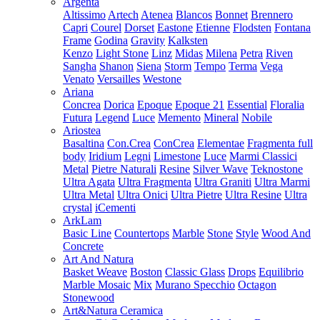
Argenta
Altissimo
Artech
Atenea
Blancos
Bonnet
Brennero
Capri
Courel
Dorset
Eastone
Etienne
Flodsten
Fontana
Frame
Godina
Gravity
Kalksten
Kenzo
Light Stone
Linz
Midas
Milena
Petra
Riven
Sangha
Shanon
Siena
Storm
Tempo
Terma
Vega
Venato
Versailles
Westone
Ariana
Concrea
Dorica
Epoque
Epoque 21
Essential
Floralia
Futura
Legend
Luce
Memento
Mineral
Nobile
Ariostea
Basaltina
Con.Crea
ConCrea
Elementae
Fragmenta full
body
Iridium
Legni
Limestone
Luce
Marmi Classici
Metal
Pietre Naturali
Resine
Silver Wave
Teknostone
Ultra Agata
Ultra Fragmenta
Ultra Graniti
Ultra Marmi
Ultra Metal
Ultra Onici
Ultra Pietre
Ultra Resine
Ultra
crystal
iCementi
ArkLam
Basic Line
Countertops
Marble
Stone
Style
Wood And
Concrete
Art And Natura
Basket Weave
Boston
Classic Glass
Drops
Equilibrio
Marble Mosaic
Mix
Murano Specchio
Octagon
Stonewood
Art&Natura Ceramica