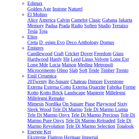
Edimax
Golden Age
Instone
Naturel
El Molino
Alice
America
Calvin
Camelot
Clasic
Gabana
Jakarta
Memory
Padua
Prada
Rialto
Soften
Studio
Terratzo
Tesla
Toja
Elios
Creta
D_esign Evo
Deco Anthology
Domus
Emigres
Candlewood
Craft
Cricket
Dover
Freedom
Glass
Hardwood
Hardy
Hit
Leed
Linus Velvete
Long Ext
Long Mde
Lucia
Maison
Medina
Metropoli
Microcemento
Olmo
Slab
Soft
Teide
Timber
Trento
Emil Ceramica
20Twenty
Be-Square
Chateau
Dimore
Everstone
Externa
Externa Cotto
Externa Quarzite
Fabrika
Forme
Kotto
Kotto Brick
Landscape
Mapierre
Millelegni
Millelegni Remake
Mimesis
Nordika
On Square
Piase
Playwood
Sixty
Sleek Wood
Tele Di Marmo
Tele Di Marmo Lumia
Tele Di Marmo Onyx
Tele Di Marmo Precious
Tele Di
Marmo Pure Onyx
Tele Di Marmo Reloaded
Tele Di
Marmo Revolution
Tele Di Marmo Selection
Totalook
Energie Ker
Ekxtreme
Flatiron
Heritage
Imperial