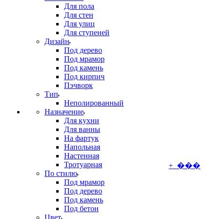
Для пола
Для стен
Для улиц
Для ступеней
Дизайн
Под дерево
Под мрамор
Под камень
Под кирпич
Пэчворк
Тип
Неполированный
Назначение
Для кухни
Для ванны
На фартук
Напольная
Настенная
Тротуарная
+ ���
По стилю
Под мрамор
Под дерево
Под камень
Под бетон
Цвет