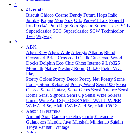
4
41zero42
Biscuit
Chicco
Cosmo
Dandy
Futura
Hops
Italic
Jumble
Kappa
Mou
Nok
Otto
Paper41 Lux
Paper41
Pro
Pixel41
Pulp
Rigo
Solo
Spectre
Superclassica SCB
Superclassica SCG
Superclassica SCW
Technicolor
Two
Wigwag
A
ABK
Alpes Raw
Alpes Wide
Alterego
Atlantis
Blend
Crossroad Brick
Crossroad Chalk
Crossroad Wood
Docks
Dolphin
Eco Chic
Ghost
Interno 9
Lab325
Monolith
Native
Nesting Room
Out.20
Pietra Viva
Play
Poetry Colors
Poetry Decor
Poetry Net
Poetry Stone
Poetry Stone Reloaded
Poetry Wood
Sensi 900
Sensi
Classic
Sensi Fantasy
Sensi Gems
Sensi Nuance
Sensi
Roma
Sensi Signoria
Sensi Up
Sensi Wide
Soleras
Unika
Wide And Style CERAMIC WALLPAPER
Wide And Style Mini
Wide And Style Mini Vol2
Absolut Keramika
Amund
Axel
Caristo
Celebes
Corfu
Ellesmere
Galapagos
Islandia
Java
Marshall
Mindanao
Sajalin
Troya
Vannatu
Vintage
Adex