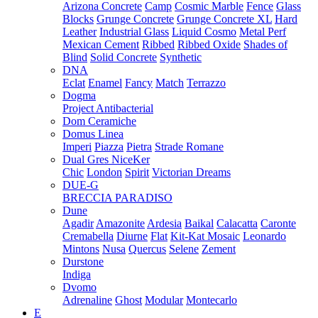
Arizona Concrete
Camp
Cosmic Marble
Fence
Glass
Blocks
Grunge Concrete
Grunge Concrete XL
Hard
Leather
Industrial Glass
Liquid Cosmo
Metal Perf
Mexican Cement
Ribbed
Ribbed Oxide
Shades of
Blind
Solid Concrete
Synthetic
DNA
Eclat
Enamel
Fancy
Match
Terrazzo
Dogma
Project Antibacterial
Dom Ceramiche
Domus Linea
Imperi
Piazza
Pietra
Strade Romane
Dual Gres NiceKer
Chic
London
Spirit
Victorian Dreams
DUE-G
BRECCIA PARADISO
Dune
Agadir
Amazonite
Ardesia
Baikal
Calacatta
Caronte
Cremabella
Diurne
Flat
Kit-Kat Mosaic
Leonardo
Mintons
Nusa
Quercus
Selene
Zement
Durstone
Indiga
Dvomo
Adrenaline
Ghost
Modular
Montecarlo
E