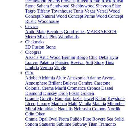
Pecanwood
Polaris
Provans
Raven
Rento
Rock
Royal
Stone
Sahara
Sandwood
Shabbywood
Shevron
Slate
Tagro
Tiffany
Townhouse
Tunis
Vegas
Versal
Wood
Concept Natural
Wood Concept Prime
Wood Concept
Rustic
Woodhouse
Cevica
Antic Mate
Becolors
Good Vibes
MARRAKECH
Metro
Mixes
Plus
Woodlands
Chakmaks
3D Fusion Stone
Cicogres
Alsacia
Artic Wood
Bernini
Borgo
Chic
Deba
Eyra
Louvre
Palatino
Parisien
Revival
Soft
Story
Tinia
Umbria
Verona
Vinyle
Cifre
Adobe
Alchimia
Alure
Amazonia
Arianne
Arvora
Atmosphere
Brillant
Bulevar
Cambre
Casetone
Colonial
Crema Marfil
Cromatica
Cronos
Dassel
Diamond
Dimsey
Drop
Fossil
Golden
Granite
Gravity
Hampton
Jazba
Jewel
Kalon
Keystone
Liceo
Luxury
Madison
Mahi
Manila
Materia
Mirambel
Mitral
Montblanc
Nautalis
Nebraska Colours
Nordik
Odin
Oken
Omnia
Opal
Oval
Pietra
Pulido
Pure
Rovere
Sea
Solid
Sonora
Statuario
Sublime
Subway
Titan
Tramonto