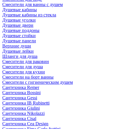
Смесители для ванны с душем
Душевые кабины
Душевые кабины из стекла
Душевые уголки
Душевые двери
Душевые поддоны
Душевые стойки
Душевые панели
Верхние души
Душевые лейки
Шланги для душа
Смесители для раковин
Смесители для душа
Смесители для кухни
Смесители на борт ванны
Смесители с гигиеническим душем
Сантехника Remer
Сантехника Bossini
Сантехника Gessi
Сантехника IB Rubinetti
Сантехника Giulini
Сантехника Nikolazzi
Сантехника Cisal
Сантехника Cea Design
Сантехника Fima Carlo frattini