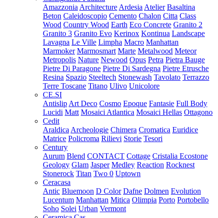
Amazzonia
Architecture
Ardesia
Atelier
Basaltina
Beton
Caleidoscopio
Cemento
Chalon
Citta
Class
Wood
Country Wood
Earth
Eco Concrete
Granito 2
Granito 3
Granito Evo
Kerinox
Kontinua
Landscape
Lavagna
Le Ville
Limpha
Macro
Manhattan
Marmoker
Marmosmart
Marte
Metalwood
Meteor
Metropolis
Nature
Newood
Opus
Petra
Pietra Bauge
Pietre Di Paragone
Pietre Di Sardegna
Pietre Etrusche
Resina
Spazio
Steeltech
Stonewash
Tavolato
Terrazzo
Terre Toscane
Titano
Ulivo
Unicolore
CE.SI
Antislip
Art Deco
Cosmo
Epoque
Fantasie
Full Body
Lucidi
Matt
Mosaici Atlantica
Mosaici Hellas
Ottagono
Cedit
Araldica
Archeologie
Chimera
Cromatica
Euridice
Matrice
Policroma
Rilievi
Storie
Tesori
Century
Aurum
Blend
CONTACT
Cottage
Cristalia
Ecostone
Geology
Glam
Jasper
Medley
Reaction
Rocknest
Stonerock
Titan
Two 0
Uptown
Ceracasa
Antic
Bluemoon
D Color
Dafne
Dolmen
Evolution
Lucentum
Manhattan
Mitica
Olimpia
Porto
Portobello
Soho
Solei
Urban
Vermont
Ceramica Cas