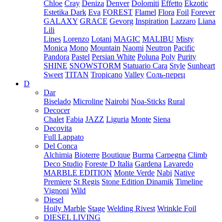
Chloe
Cray
Deniza
Denver
Dolomiti
Effetto
Ekzotic
Estetika Dark
Eva
FOREST
Flamel
Flora
Foil
Forever
GALAXY
GRACE
Gevorg
Inspiration
Lazzaro
Liana
Lili
Lines
Lorenzo
Lotani
MAGIC
MALIBU
Misty
Monica
Mono
Mountain
Naomi
Neutron
Pacific
Pandora
Pastel
Persian White
Poluna
Poly
Purity
SHINE
SNOWSTORM
Statuario Cara
Style
Sunheart
Sweet
TITAN
Tropicano
Valley
Соль-перец
D
Dar
Biselado
Microline
Nairobi
Noa-Sticks
Rural
Decocer
Chalet
Fabia
JAZZ
Liguria
Monte
Siena
Decovita
Full Lappato
Del Conca
Alchimia
Bioterre
Boutique
Burma
Carpegna
Climb
Deco Studio
Foreste D Italia
Gardena
Lavaredo
MARBLE EDITION
Monte Verde
Nabi
Native
Premiere
St Regis
Stone Edition Dinamik
Timeline
Vignoni
Wild
Diesel
Hoily Marble
Stage
Welding Rivest
Wrinkle Foil
DIESEL LIVING