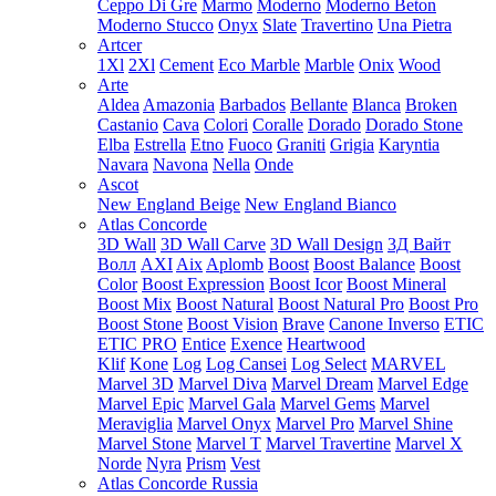
Ceppo Di Gre
Marmo
Moderno
Moderno Beton
Moderno Stucco
Onyx
Slate
Travertino
Una Pietra
Artcer
1Xl
2Xl
Cement
Eco Marble
Marble
Onix
Wood
Arte
Aldea
Amazonia
Barbados
Bellante
Blanca
Broken
Castanio
Cava
Colori
Coralle
Dorado
Dorado Stone
Elba
Estrella
Etno
Fuoco
Graniti
Grigia
Karyntia
Navara
Navona
Nella
Onde
Ascot
New England Beige
New England Bianco
Atlas Concorde
3D Wall
3D Wall Carve
3D Wall Design
3Д Вайт
Волл
AXI
Aix
Aplomb
Boost
Boost Balance
Boost
Color
Boost Expression
Boost Icor
Boost Mineral
Boost Mix
Boost Natural
Boost Natural Pro
Boost Pro
Boost Stone
Boost Vision
Brave
Canone Inverso
ETIC
ETIC PRO
Entice
Exence
Heartwood
Klif
Kone
Log
Log Cansei
Log Select
MARVEL
Marvel 3D
Marvel Diva
Marvel Dream
Marvel Edge
Marvel Epic
Marvel Gala
Marvel Gems
Marvel
Meraviglia
Marvel Onyx
Marvel Pro
Marvel Shine
Marvel Stone
Marvel T
Marvel Travertine
Marvel X
Norde
Nyra
Prism
Vest
Atlas Concorde Russia