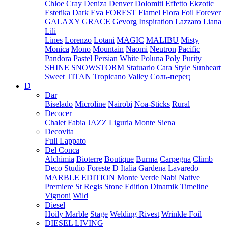
Chloe
Cray
Deniza
Denver
Dolomiti
Effetto
Ekzotic
Estetika Dark
Eva
FOREST
Flamel
Flora
Foil
Forever
GALAXY
GRACE
Gevorg
Inspiration
Lazzaro
Liana
Lili
Lines
Lorenzo
Lotani
MAGIC
MALIBU
Misty
Monica
Mono
Mountain
Naomi
Neutron
Pacific
Pandora
Pastel
Persian White
Poluna
Poly
Purity
SHINE
SNOWSTORM
Statuario Cara
Style
Sunheart
Sweet
TITAN
Tropicano
Valley
Соль-перец
D
Dar
Biselado
Microline
Nairobi
Noa-Sticks
Rural
Decocer
Chalet
Fabia
JAZZ
Liguria
Monte
Siena
Decovita
Full Lappato
Del Conca
Alchimia
Bioterre
Boutique
Burma
Carpegna
Climb
Deco Studio
Foreste D Italia
Gardena
Lavaredo
MARBLE EDITION
Monte Verde
Nabi
Native
Premiere
St Regis
Stone Edition Dinamik
Timeline
Vignoni
Wild
Diesel
Hoily Marble
Stage
Welding Rivest
Wrinkle Foil
DIESEL LIVING