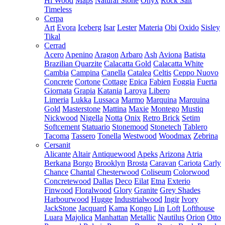
Hi Wood
Maps
Natural Stone
Onyx
Rock Salt
Timeless
Cerpa
Art
Evora
Iceberg
Isar
Lester
Materia
Obi
Oxido
Sisley
Tikal
Cerrad
Acero
Apenino
Aragon
Arbaro
Ash
Aviona
Batista
Brazilian Quarzite
Calacatta Gold
Calacatta White
Cambia
Campina
Canella
Catalea
Celtis
Ceppo Nuovo
Concrete
Cortone
Cottage
Epica
Fabien
Foggia
Fuerta
Giornata
Grapia
Katania
Laroya
Libero
Limeria
Lukka
Lussaca
Marmo
Marquina
Marquina
Gold
Masterstone
Mattina
Maxie
Montego
Mustiq
Nickwood
Nigella
Notta
Onix
Retro Brick
Setim
Softcement
Statuario
Stonemood
Stonetech
Tablero
Tacoma
Tassero
Tonella
Westwood
Woodmax
Zebrina
Cersanit
Alicante
Altair
Antiquewood
Apeks
Arizona
Atria
Berkana
Borgo
Brooklyn
Brosta
Caravan
Cariota
Carly
Chance
Chantal
Chesterwood
Coliseum
Colorwood
Concretewood
Dallas
Deco
Eilat
Etna
Exterio
Finwood
Floralwood
Glory
Granite
Grey Shades
Harbourwood
Hugge
Industrialwood
Ingir
Ivory
JackStone
Jacquard
Kama
Kongo
Lin
Loft
Lofthouse
Luara
Majolica
Manhattan
Metallic
Nautilus
Orion
Otto