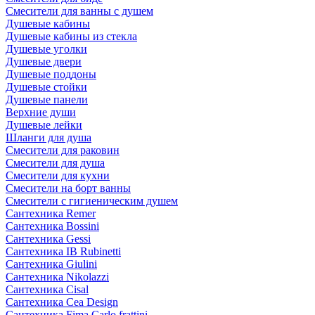
Смесители для ванны с душем
Душевые кабины
Душевые кабины из стекла
Душевые уголки
Душевые двери
Душевые поддоны
Душевые стойки
Душевые панели
Верхние души
Душевые лейки
Шланги для душа
Смесители для раковин
Смесители для душа
Смесители для кухни
Смесители на борт ванны
Смесители с гигиеническим душем
Сантехника Remer
Сантехника Bossini
Сантехника Gessi
Сантехника IB Rubinetti
Сантехника Giulini
Сантехника Nikolazzi
Сантехника Cisal
Сантехника Cea Design
Сантехника Fima Carlo frattini