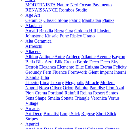
MODERNISTA
Nature
Neri
Ocean
Pavimento
RENAISSANCE
Rombos
Studio
Age Art
Ceramics
Classic Stone
Fabric
Manhattan
Planks
Alaplana
Amalfi
Brasilia
Brera
Goa
Golden Hill
Illusion
Johnstone
Kinsale
Pune
Ripley
Urano
Alta Ceramica
Affreschi
Altacera
Albion
Antique
Antre
Artdeco
Atlantic
Avenue
Bayron
Bella
Blik Azul
Blik Crema
Briole
Deco
Deco Sky
Detroit
Eleganza
Elemento
Elite
Enigma
Eterna
Felicity
Groundy
Fern
Fluence
Formwork
Glent
Imprint
Interni
Islandia
Julia
Liberto
Lima
Luxury
Megapolis
Miracle
Modern
Napoli
Nova
Oliver
Orion
Palmira
Paradise
Pion Azul
Pion Crema
Portland
Rainfall
Rejina
Resort
Santos
Sens
Shape
Smalta
Sonata
Triangle
Veronica
Vertus
Village
Amadis
Art Deco
Brutalist
Long Stick
Rugose
Short Stick
Stripes
Aparici