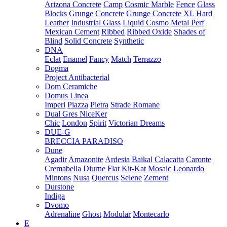
Arizona Concrete
Camp
Cosmic Marble
Fence
Glass
Blocks
Grunge Concrete
Grunge Concrete XL
Hard
Leather
Industrial Glass
Liquid Cosmo
Metal Perf
Mexican Cement
Ribbed
Ribbed Oxide
Shades of
Blind
Solid Concrete
Synthetic
DNA
Eclat
Enamel
Fancy
Match
Terrazzo
Dogma
Project Antibacterial
Dom Ceramiche
Domus Linea
Imperi
Piazza
Pietra
Strade Romane
Dual Gres NiceKer
Chic
London
Spirit
Victorian Dreams
DUE-G
BRECCIA PARADISO
Dune
Agadir
Amazonite
Ardesia
Baikal
Calacatta
Caronte
Cremabella
Diurne
Flat
Kit-Kat Mosaic
Leonardo
Mintons
Nusa
Quercus
Selene
Zement
Durstone
Indiga
Dvomo
Adrenaline
Ghost
Modular
Montecarlo
E