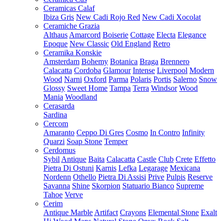
Ceramicas Calaf
Ibiza Gris
New Cadi Rojo Red
New Cadi Xocolat
Ceramiche Grazia
Althaus
Amarcord
Boiserie
Cottage
Electa
Elegance
Epoque
New Classic
Old England
Retro
Ceramika Konskie
Amsterdam
Bohemy
Botanica
Braga
Brennero
Calacatta
Cordoba
Glamour
Intense
Liverpool
Modern
Wood
Narni
Oxford
Parma
Polaris
Portis
Salerno
Snow
Glossy
Sweet Home
Tampa
Terra
Windsor
Wood
Mania
Woodland
Cerasarda
Sardina
Cercom
Amaranto
Ceppo Di Gres
Cosmo
In Contro
Infinity
Quarzi
Soap Stone
Temper
Cerdomus
Sybil
Antique
Baita
Calacatta
Castle
Club
Crete
Effetto
Pietra Di Ostuni
Karnis
Lefka
Legarage
Mexicana
Nordenn
Othello
Pietra Di Assisi
Prive
Pulpis
Reserve
Savanna
Shine
Skorpion
Statuario Bianco
Supreme
Tahoe
Verve
Cerim
Antique Marble
Artifact
Crayons
Elemental Stone
Exalt