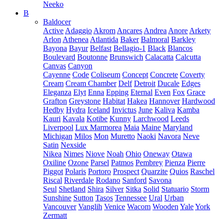
Neeko
B
Baldocer
Active
Adaggio
Akrom
Ancares
Andrea
Anore
Arkety
Arlon
Athenea
Atlantida
Baker
Balmoral
Barkley
Bayona
Bayur
Belfast
Bellagio-1
Black
Blancos
Boulevard
Boutonne
Brunswich
Calacatta
Calcutta
Canvas
Canyon
Cayenne
Code
Coliseum
Concept
Concrete
Coverty
Cream
Cream Chamber
Delf
Detroit
Ducale
Edges
Eleganza
Elyt
Enna
Epping
Eternal
Even
Fox
Grace
Grafton
Greystone
Habitat
Hakea
Hannover
Hardwood
Hedby
Hydra
Iceland
Invictus
June
Kaliva
Kamba
Kauri
Kavala
Kotibe
Kunny
Larchwood
Leeds
Liverpool
Lux Marmorea
Maia
Maine
Maryland
Michigan
Milos
Mon
Muretto
Naoki
Navora
Neve
Satin
Nexside
Nikea
Nimes
Niove
Noah
Ohio
Oneway
Otawa
Oxiline
Ozone
Parsel
Patmos
Pembrey
Pienza
Pierre
Piggot
Polaris
Portoro
Prospect
Quarzite
Quios
Raschel
Riscal
Riverdale
Rodano
Sanford
Savona
Seul
Shetland
Shira
Silver
Sitka
Solid
Statuario
Storm
Sunshine
Sutton
Tasos
Tennessee
Ural
Urban
Vancouver
Vanglih
Venice
Wacom
Wooden
Yale
York
Zermatt