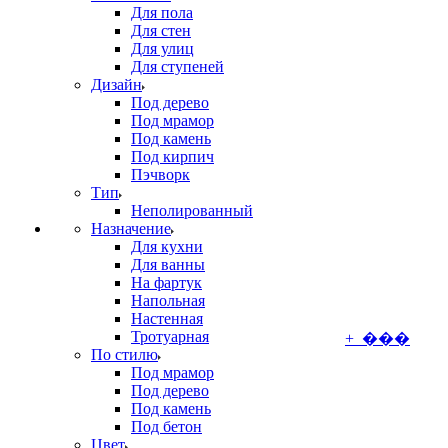
Для пола
Для стен
Для улиц
Для ступеней
Дизайн
Под дерево
Под мрамор
Под камень
Под кирпич
Пэчворк
Тип
Неполированный
Назначение
Для кухни
Для ванны
На фартук
Напольная
Настенная
Тротуарная
+ ���
По стилю
Под мрамор
Под дерево
Под камень
Под бетон
Цвет