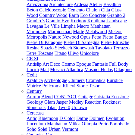
Amazzonia
Architecture
Ardesia
Atelier
Basaltina
Beton
Caleidoscopio
Cemento
Chalon
Citta
Class
Wood
Country Wood
Earth
Eco Concrete
Granito 2
Granito 3
Granito Evo
Kerinox
Kontinua
Landscape
Lavagna
Le Ville
Limpha
Macro
Manhattan
Marmoker
Marmosmart
Marte
Metalwood
Meteor
Metropolis
Nature
Newood
Opus
Petra
Pietra Bauge
Pietre Di Paragone
Pietre Di Sardegna
Pietre Etrusche
Resina
Spazio
Steeltech
Stonewash
Tavolato
Terrazzo
Terre Toscane
Titano
Ulivo
Unicolore
CE.SI
Antislip
Art Deco
Cosmo
Epoque
Fantasie
Full Body
Lucidi
Matt
Mosaici Atlantica
Mosaici Hellas
Ottagono
Cedit
Araldica
Archeologie
Chimera
Cromatica
Euridice
Matrice
Policroma
Rilievi
Storie
Tesori
Century
Aurum
Blend
CONTACT
Cottage
Cristalia
Ecostone
Geology
Glam
Jasper
Medley
Reaction
Rocknest
Stonerock
Titan
Two 0
Uptown
Ceracasa
Antic
Bluemoon
D Color
Dafne
Dolmen
Evolution
Lucentum
Manhattan
Mitica
Olimpia
Porto
Portobello
Soho
Solei
Urban
Vermont
Ceramica Cas