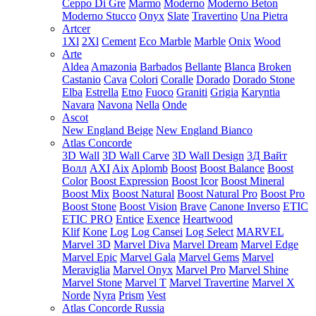
Ceppo Di Gre
Marmo
Moderno
Moderno Beton
Moderno Stucco
Onyx
Slate
Travertino
Una Pietra
Artcer
1Xl
2Xl
Cement
Eco Marble
Marble
Onix
Wood
Arte
Aldea
Amazonia
Barbados
Bellante
Blanca
Broken
Castanio
Cava
Colori
Coralle
Dorado
Dorado Stone
Elba
Estrella
Etno
Fuoco
Graniti
Grigia
Karyntia
Navara
Navona
Nella
Onde
Ascot
New England Beige
New England Bianco
Atlas Concorde
3D Wall
3D Wall Carve
3D Wall Design
3Д Вайт
Волл
AXI
Aix
Aplomb
Boost
Boost Balance
Boost
Color
Boost Expression
Boost Icor
Boost Mineral
Boost Mix
Boost Natural
Boost Natural Pro
Boost Pro
Boost Stone
Boost Vision
Brave
Canone Inverso
ETIC
ETIC PRO
Entice
Exence
Heartwood
Klif
Kone
Log
Log Cansei
Log Select
MARVEL
Marvel 3D
Marvel Diva
Marvel Dream
Marvel Edge
Marvel Epic
Marvel Gala
Marvel Gems
Marvel
Meraviglia
Marvel Onyx
Marvel Pro
Marvel Shine
Marvel Stone
Marvel T
Marvel Travertine
Marvel X
Norde
Nyra
Prism
Vest
Atlas Concorde Russia