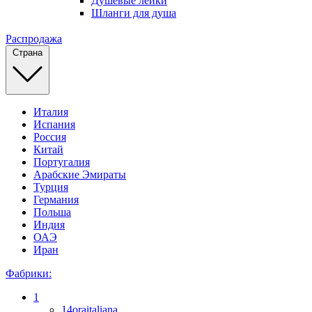
Душевые лейки
Шланги для душа
Распродажа
Страна
Италия
Испания
Россия
Китай
Португалия
Арабские Эмираты
Турция
Германия
Польша
Индия
ОАЭ
Иран
Фабрики:
1
14oraitaliana