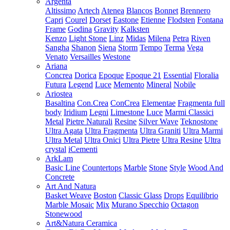
Argenta
Altissimo
Artech
Atenea
Blancos
Bonnet
Brennero
Capri
Courel
Dorset
Eastone
Etienne
Flodsten
Fontana
Frame
Godina
Gravity
Kalksten
Kenzo
Light Stone
Linz
Midas
Milena
Petra
Riven
Sangha
Shanon
Siena
Storm
Tempo
Terma
Vega
Venato
Versailles
Westone
Ariana
Concrea
Dorica
Epoque
Epoque 21
Essential
Floralia
Futura
Legend
Luce
Memento
Mineral
Nobile
Ariostea
Basaltina
Con.Crea
ConCrea
Elementae
Fragmenta full
body
Iridium
Legni
Limestone
Luce
Marmi Classici
Metal
Pietre Naturali
Resine
Silver Wave
Teknostone
Ultra Agata
Ultra Fragmenta
Ultra Graniti
Ultra Marmi
Ultra Metal
Ultra Onici
Ultra Pietre
Ultra Resine
Ultra
crystal
iCementi
ArkLam
Basic Line
Countertops
Marble
Stone
Style
Wood And
Concrete
Art And Natura
Basket Weave
Boston
Classic Glass
Drops
Equilibrio
Marble Mosaic
Mix
Murano Specchio
Octagon
Stonewood
Art&Natura Ceramica