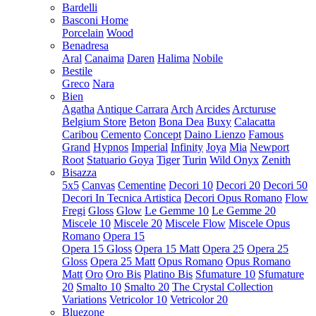
Bardelli
Basconi Home
Porcelain
Wood
Benadresa
Aral
Canaima
Daren
Halima
Nobile
Bestile
Greco
Nara
Bien
Agatha
Antique Carrara
Arch
Arcides
Arcturuse
Belgium Store
Beton
Bona Dea
Buxy
Calacatta
Caribou
Cemento
Concept
Daino Lienzo
Famous
Grand
Hypnos
Imperial
Infinity
Joya
Mia
Newport
Root
Statuario Goya
Tiger
Turin
Wild Onyx
Zenith
Bisazza
5x5
Canvas
Cementine
Decori 10
Decori 20
Decori 50
Decori In Tecnica Artistica
Decori Opus Romano
Flow
Fregi
Gloss
Glow
Le Gemme 10
Le Gemme 20
Miscele 10
Miscele 20
Miscele Flow
Miscele Opus
Romano
Opera 15
Opera 15 Gloss
Opera 15 Matt
Opera 25
Opera 25
Gloss
Opera 25 Matt
Opus Romano
Opus Romano
Matt
Oro
Oro Bis
Platino Bis
Sfumature 10
Sfumature
20
Smalto 10
Smalto 20
The Crystal Collection
Variations
Vetricolor 10
Vetricolor 20
Bluezone