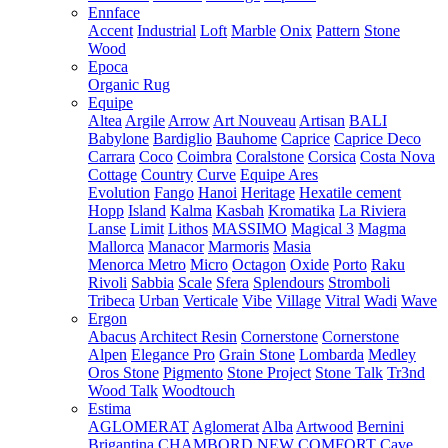
Ennface
Accent
Industrial
Loft
Marble
Onix
Pattern
Stone
Wood
Epoca
Organic Rug
Equipe
Altea
Argile
Arrow
Art Nouveau
Artisan
BALI
Babylone
Bardiglio
Bauhome
Caprice
Caprice Deco
Carrara
Coco
Coimbra
Coralstone
Corsica
Costa Nova
Cottage
Country
Curve
Equipe Ares
Evolution
Fango
Hanoi
Heritage
Hexatile cement
Hopp
Island
Kalma
Kasbah
Kromatika
La Riviera
Lanse
Limit
Lithos
MASSIMO
Magical 3
Magma
Mallorca
Manacor
Marmoris
Masia
Menorca
Metro
Micro
Octagon
Oxide
Porto
Raku
Rivoli
Sabbia
Scale
Sfera
Splendours
Stromboli
Tribeca
Urban
Verticale
Vibe
Village
Vitral
Wadi
Wave
Ergon
Abacus
Architect Resin
Cornerstone
Cornerstone
Alpen
Elegance Pro
Grain Stone
Lombarda
Medley
Oros Stone
Pigmento
Stone Project
Stone Talk
Tr3nd
Wood Talk
Woodtouch
Estima
AGLOMERAT
Aglomerat
Alba
Artwood
Bernini
Brigantina
CHAMBORD NEW
COMFORT
Cave