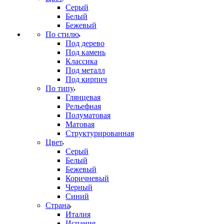
Серый
Белый
Бежевый
По стилю
Под дерево
Под камень
Классика
Под металл
Под кирпич
По типу
Глянцевая
Рельефная
Полуматовая
Матовая
Структурированная
Цвет
Серый
Белый
Бежевый
Коричневый
Черный
Синий
Страна
Италия
Испания