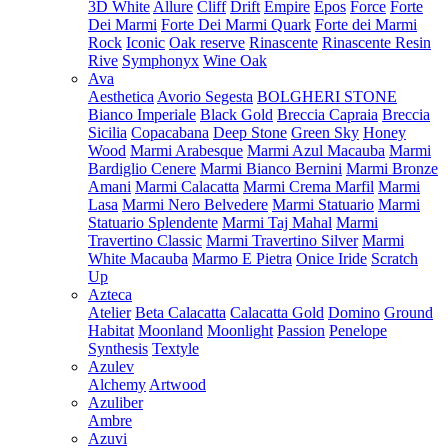
3D White
Allure
Cliff
Drift
Empire
Epos
Force
Forte
Dei Marmi
Forte Dei Marmi Quark
Forte dei Marmi
Rock
Iconic
Oak reserve
Rinascente
Rinascente Resin
Rive
Symphonyx
Wine Oak
Ava
Aesthetica
Avorio Segesta
BOLGHERI STONE
Bianco Imperiale
Black Gold
Breccia Capraia
Breccia
Sicilia
Copacabana
Deep Stone
Green Sky
Honey
Wood
Marmi Arabesque
Marmi Azul Macauba
Marmi
Bardiglio Cenere
Marmi Bianco Bernini
Marmi Bronze
Amani
Marmi Calacatta
Marmi Crema Marfil
Marmi
Lasa
Marmi Nero Belvedere
Marmi Statuario
Marmi
Statuario Splendente
Marmi Taj Mahal
Marmi
Travertino Classic
Marmi Travertino Silver
Marmi
White Macauba
Marmo E Pietra
Onice Iride
Scratch
Up
Azteca
Atelier
Beta Calacatta
Calacatta Gold
Domino
Ground
Habitat
Moonland
Moonlight
Passion
Penelope
Synthesis
Textyle
Azulev
Alchemy
Artwood
Azuliber
Ambre
Azuvi