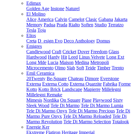
Edimax
Golden Age
Instone
Naturel
El Molino
Alice
America
Calvin
Camelot
Clasic
Gabana
Jakarta
Memory
Padua
Prada
Rialto
Soften
Studio
Terratzo
Tesla
Toja
Elios
Creta
D_esign Evo
Deco Anthology
Domus
Emigres
Candlewood
Craft
Cricket
Dover
Freedom
Glass
Hardwood
Hardy
Hit
Leed
Linus Velvete
Long Ext
Long Mde
Lucia
Maison
Medina
Metropoli
Microcemento
Olmo
Slab
Soft
Teide
Timber
Trento
Emil Ceramica
20Twenty
Be-Square
Chateau
Dimore
Everstone
Externa
Externa Cotto
Externa Quarzite
Fabrika
Forme
Kotto
Kotto Brick
Landscape
Mapierre
Millelegni
Millelegni Remake
Mimesis
Nordika
On Square
Piase
Playwood
Sixty
Sleek Wood
Tele Di Marmo
Tele Di Marmo Lumia
Tele Di Marmo Onyx
Tele Di Marmo Precious
Tele Di
Marmo Pure Onyx
Tele Di Marmo Reloaded
Tele Di
Marmo Revolution
Tele Di Marmo Selection
Totalook
Energie Ker
Ekxtreme
Flatiron
Heritage
Imperial