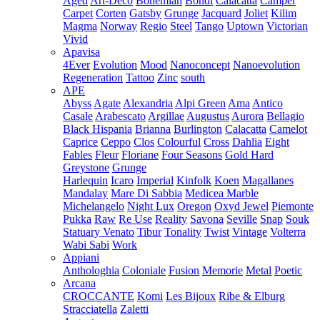
Aged
Art-Deco
Bohemian
Bondi
Calacatta
Camper
Carpet
Corten
Gatsby
Grunge
Jacquard
Joliet
Kilim
Magma
Norway
Regio
Steel
Tango
Uptown
Victorian
Vivid
Apavisa
4Ever
Evolution
Mood
Nanoconcept
Nanoevolution
Regeneration
Tattoo
Zinc
south
APE
Abyss
Agate
Alexandria
Alpi Green
Ama
Antico
Casale
Arabescato
Argillae
Augustus
Aurora
Bellagio
Black Hispania
Brianna
Burlington
Calacatta
Camelot
Caprice
Ceppo
Clos
Colourful
Cross
Dahlia
Eight
Fables
Fleur
Floriane
Four Seasons
Gold Hard
Greystone
Grunge
Harlequin
Icaro
Imperial
Kinfolk
Koen
Magallanes
Mandalay
Mare Di Sabbia
Medicea Marble
Michelangelo
Night Lux
Oregon
Oxyd Jewel
Piemonte
Pukka
Raw
Re Use
Reality
Savona
Seville
Snap
Souk
Statuary Venato
Tibur
Tonality
Twist
Vintage
Volterra
Wabi Sabi
Work
Appiani
Anthologhia
Coloniale
Fusion
Memorie
Metal
Poetic
Arcana
CROCCANTE
Komi
Les Bijoux
Ribe & Elburg
Stracciatella
Zaletti