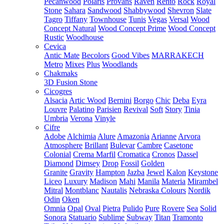
Pecanwood
Polaris
Provans
Raven
Rento
Rock
Royal
Stone
Sahara
Sandwood
Shabbywood
Shevron
Slate
Tagro
Tiffany
Townhouse
Tunis
Vegas
Versal
Wood
Concept Natural
Wood Concept Prime
Wood Concept
Rustic
Woodhouse
Cevica
Antic Mate
Becolors
Good Vibes
MARRAKECH
Metro
Mixes
Plus
Woodlands
Chakmaks
3D Fusion Stone
Cicogres
Alsacia
Artic Wood
Bernini
Borgo
Chic
Deba
Eyra
Louvre
Palatino
Parisien
Revival
Soft
Story
Tinia
Umbria
Verona
Vinyle
Cifre
Adobe
Alchimia
Alure
Amazonia
Arianne
Arvora
Atmosphere
Brillant
Bulevar
Cambre
Casetone
Colonial
Crema Marfil
Cromatica
Cronos
Dassel
Diamond
Dimsey
Drop
Fossil
Golden
Granite
Gravity
Hampton
Jazba
Jewel
Kalon
Keystone
Liceo
Luxury
Madison
Mahi
Manila
Materia
Mirambel
Mitral
Montblanc
Nautalis
Nebraska Colours
Nordik
Odin
Oken
Omnia
Opal
Oval
Pietra
Pulido
Pure
Rovere
Sea
Solid
Sonora
Statuario
Sublime
Subway
Titan
Tramonto