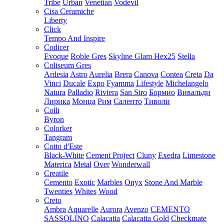
Tribe
Urban
Venetian
Vodevil
Cisa Ceramiche
Liberty
Click
Tempo And Inspire
Codicer
Evoque
Roble Gres
Skyline Glam Hex25
Stella
Coliseum Gres
Ardesia
Astro
Aurelia
Brera
Canova
Contea
Creta
Da
Vinci
Ducale
Expo
Fyamma
Lifestyle
Michelangelo
Natura
Palladio
Riviera
San Siro
Бормио
Вивальди
Лирика
Монца
Рим
Саленто
Тиволи
Colli
Byron
Colorker
Tangram
Cotto d'Este
Black-White
Cement Project
Cluny
Exedra
Limestone
Materica
Metal
Over
Wonderwall
Creatile
Cemento
Exotic
Marbles
Onyx
Stone And Marble
Twenties
Whites
Wood
Creto
Ambra
Aquarelle
Aurora
Avenzo
CEMENTO
SASSOLINO
Calacatta
Calacatta Gold
Checkmate