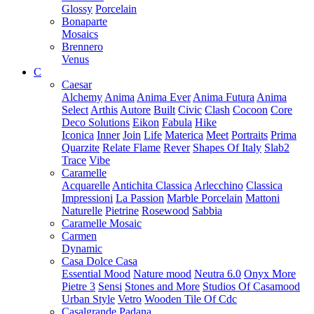
Glossy
Porcelain
Bonaparte
Mosaics
Brennero
Venus
C
Caesar
Alchemy
Anima
Anima Ever
Anima Futura
Anima
Select
Arthis
Autore
Built
Civic
Clash
Cocoon
Core
Deco Solutions
Eikon
Fabula
Hike
Iconica
Inner
Join
Life
Materica
Meet
Portraits
Prima
Quarzite
Relate Flame
Rever
Shapes Of Italy
Slab2
Trace
Vibe
Caramelle
Acquarelle
Antichita Classica
Arlecchino
Classica
Impressioni
La Passion
Marble Porcelain
Mattoni
Naturelle
Pietrine
Rosewood
Sabbia
Caramelle Mosaic
Carmen
Dynamic
Casa Dolce Casa
Essential Mood
Nature mood
Neutra 6.0
Onyx More
Pietre 3
Sensi
Stones and More
Studios Of Casamood
Urban Style
Vetro
Wooden Tile Of Cdc
Casalgrande Padana