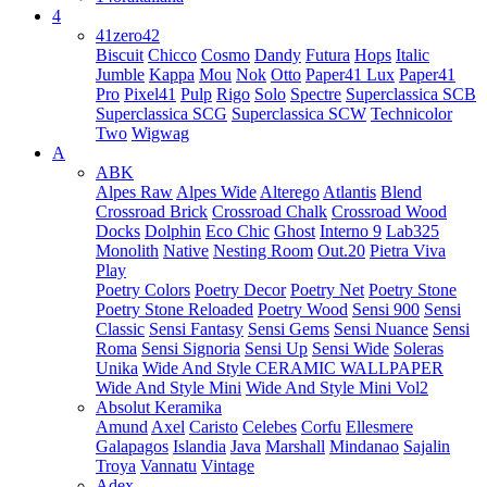
4
41zero42
Biscuit
Chicco
Cosmo
Dandy
Futura
Hops
Italic
Jumble
Kappa
Mou
Nok
Otto
Paper41 Lux
Paper41
Pro
Pixel41
Pulp
Rigo
Solo
Spectre
Superclassica SCB
Superclassica SCG
Superclassica SCW
Technicolor
Two
Wigwag
A
ABK
Alpes Raw
Alpes Wide
Alterego
Atlantis
Blend
Crossroad Brick
Crossroad Chalk
Crossroad Wood
Docks
Dolphin
Eco Chic
Ghost
Interno 9
Lab325
Monolith
Native
Nesting Room
Out.20
Pietra Viva
Play
Poetry Colors
Poetry Decor
Poetry Net
Poetry Stone
Poetry Stone Reloaded
Poetry Wood
Sensi 900
Sensi
Classic
Sensi Fantasy
Sensi Gems
Sensi Nuance
Sensi
Roma
Sensi Signoria
Sensi Up
Sensi Wide
Soleras
Unika
Wide And Style CERAMIC WALLPAPER
Wide And Style Mini
Wide And Style Mini Vol2
Absolut Keramika
Amund
Axel
Caristo
Celebes
Corfu
Ellesmere
Galapagos
Islandia
Java
Marshall
Mindanao
Sajalin
Troya
Vannatu
Vintage
Adex