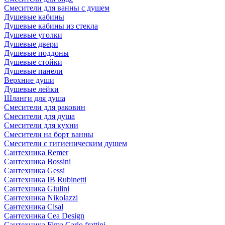
Смесители для ванны с душем
Душевые кабины
Душевые кабины из стекла
Душевые уголки
Душевые двери
Душевые поддоны
Душевые стойки
Душевые панели
Верхние души
Душевые лейки
Шланги для душа
Смесители для раковин
Смесители для душа
Смесители для кухни
Смесители на борт ванны
Смесители с гигиеническим душем
Сантехника Remer
Сантехника Bossini
Сантехника Gessi
Сантехника IB Rubinetti
Сантехника Giulini
Сантехника Nikolazzi
Сантехника Cisal
Сантехника Cea Design
Сантехника Fima Carlo frattini