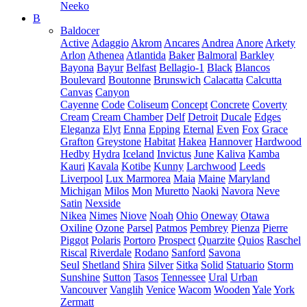
Neeko
B
Baldocer
Active
Adaggio
Akrom
Ancares
Andrea
Anore
Arkety
Arlon
Athenea
Atlantida
Baker
Balmoral
Barkley
Bayona
Bayur
Belfast
Bellagio-1
Black
Blancos
Boulevard
Boutonne
Brunswich
Calacatta
Calcutta
Canvas
Canyon
Cayenne
Code
Coliseum
Concept
Concrete
Coverty
Cream
Cream Chamber
Delf
Detroit
Ducale
Edges
Eleganza
Elyt
Enna
Epping
Eternal
Even
Fox
Grace
Grafton
Greystone
Habitat
Hakea
Hannover
Hardwood
Hedby
Hydra
Iceland
Invictus
June
Kaliva
Kamba
Kauri
Kavala
Kotibe
Kunny
Larchwood
Leeds
Liverpool
Lux Marmorea
Maia
Maine
Maryland
Michigan
Milos
Mon
Muretto
Naoki
Navora
Neve
Satin
Nexside
Nikea
Nimes
Niove
Noah
Ohio
Oneway
Otawa
Oxiline
Ozone
Parsel
Patmos
Pembrey
Pienza
Pierre
Piggot
Polaris
Portoro
Prospect
Quarzite
Quios
Raschel
Riscal
Riverdale
Rodano
Sanford
Savona
Seul
Shetland
Shira
Silver
Sitka
Solid
Statuario
Storm
Sunshine
Sutton
Tasos
Tennessee
Ural
Urban
Vancouver
Vanglih
Venice
Wacom
Wooden
Yale
York
Zermatt