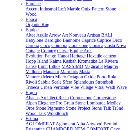
Ennface
Accent
Industrial
Loft
Marble
Onix
Pattern
Stone
Wood
Epoca
Organic Rug
Equipe
Altea
Argile
Arrow
Art Nouveau
Artisan
BALI
Babylone
Bardiglio
Bauhome
Caprice
Caprice Deco
Carrara
Coco
Coimbra
Coralstone
Corsica
Costa Nova
Cottage
Country
Curve
Equipe Ares
Evolution
Fango
Hanoi
Heritage
Hexatile cement
Hopp
Island
Kalma
Kasbah
Kromatika
La Riviera
Lanse
Limit
Lithos
MASSIMO
Magical 3
Magma
Mallorca
Manacor
Marmoris
Masia
Menorca
Metro
Micro
Octagon
Oxide
Porto
Raku
Rivoli
Sabbia
Scale
Sfera
Splendours
Stromboli
Tribeca
Urban
Verticale
Vibe
Village
Vitral
Wadi
Wave
Ergon
Abacus
Architect Resin
Cornerstone
Cornerstone
Alpen
Elegance Pro
Grain Stone
Lombarda
Medley
Oros Stone
Pigmento
Stone Project
Stone Talk
Tr3nd
Wood Talk
Woodtouch
Estima
AGLOMERAT
Aglomerat
Alba
Artwood
Bernini
Brigantina
CHAMBORD NEW
COMFORT
Cave