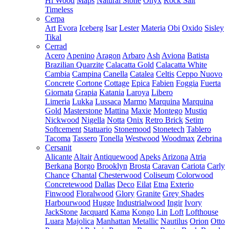
Hi Wood
Maps
Natural Stone
Onyx
Rock Salt
Timeless
Cerpa
Art
Evora
Iceberg
Isar
Lester
Materia
Obi
Oxido
Sisley
Tikal
Cerrad
Acero
Apenino
Aragon
Arbaro
Ash
Aviona
Batista
Brazilian Quarzite
Calacatta Gold
Calacatta White
Cambia
Campina
Canella
Catalea
Celtis
Ceppo Nuovo
Concrete
Cortone
Cottage
Epica
Fabien
Foggia
Fuerta
Giornata
Grapia
Katania
Laroya
Libero
Limeria
Lukka
Lussaca
Marmo
Marquina
Marquina
Gold
Masterstone
Mattina
Maxie
Montego
Mustiq
Nickwood
Nigella
Notta
Onix
Retro Brick
Setim
Softcement
Statuario
Stonemood
Stonetech
Tablero
Tacoma
Tassero
Tonella
Westwood
Woodmax
Zebrina
Cersanit
Alicante
Altair
Antiquewood
Apeks
Arizona
Atria
Berkana
Borgo
Brooklyn
Brosta
Caravan
Cariota
Carly
Chance
Chantal
Chesterwood
Coliseum
Colorwood
Concretewood
Dallas
Deco
Eilat
Etna
Exterio
Finwood
Floralwood
Glory
Granite
Grey Shades
Harbourwood
Hugge
Industrialwood
Ingir
Ivory
JackStone
Jacquard
Kama
Kongo
Lin
Loft
Lofthouse
Luara
Majolica
Manhattan
Metallic
Nautilus
Orion
Otto