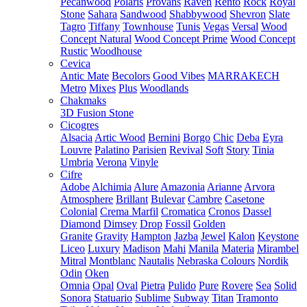
Pecanwood
Polaris
Provans
Raven
Rento
Rock
Royal
Stone
Sahara
Sandwood
Shabbywood
Shevron
Slate
Tagro
Tiffany
Townhouse
Tunis
Vegas
Versal
Wood
Concept Natural
Wood Concept Prime
Wood Concept
Rustic
Woodhouse
Cevica
Antic Mate
Becolors
Good Vibes
MARRAKECH
Metro
Mixes
Plus
Woodlands
Chakmaks
3D Fusion Stone
Cicogres
Alsacia
Artic Wood
Bernini
Borgo
Chic
Deba
Eyra
Louvre
Palatino
Parisien
Revival
Soft
Story
Tinia
Umbria
Verona
Vinyle
Cifre
Adobe
Alchimia
Alure
Amazonia
Arianne
Arvora
Atmosphere
Brillant
Bulevar
Cambre
Casetone
Colonial
Crema Marfil
Cromatica
Cronos
Dassel
Diamond
Dimsey
Drop
Fossil
Golden
Granite
Gravity
Hampton
Jazba
Jewel
Kalon
Keystone
Liceo
Luxury
Madison
Mahi
Manila
Materia
Mirambel
Mitral
Montblanc
Nautalis
Nebraska Colours
Nordik
Odin
Oken
Omnia
Opal
Oval
Pietra
Pulido
Pure
Rovere
Sea
Solid
Sonora
Statuario
Sublime
Subway
Titan
Tramonto