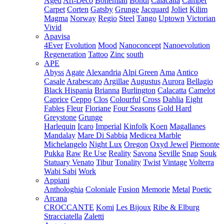
Aged
Art-Deco
Bohemian
Bondi
Calacatta
Camper
Carpet
Corten
Gatsby
Grunge
Jacquard
Joliet
Kilim
Magma
Norway
Regio
Steel
Tango
Uptown
Victorian
Vivid
Apavisa
4Ever
Evolution
Mood
Nanoconcept
Nanoevolution
Regeneration
Tattoo
Zinc
south
APE
Abyss
Agate
Alexandria
Alpi Green
Ama
Antico
Casale
Arabescato
Argillae
Augustus
Aurora
Bellagio
Black Hispania
Brianna
Burlington
Calacatta
Camelot
Caprice
Ceppo
Clos
Colourful
Cross
Dahlia
Eight
Fables
Fleur
Floriane
Four Seasons
Gold Hard
Greystone
Grunge
Harlequin
Icaro
Imperial
Kinfolk
Koen
Magallanes
Mandalay
Mare Di Sabbia
Medicea Marble
Michelangelo
Night Lux
Oregon
Oxyd Jewel
Piemonte
Pukka
Raw
Re Use
Reality
Savona
Seville
Snap
Souk
Statuary Venato
Tibur
Tonality
Twist
Vintage
Volterra
Wabi Sabi
Work
Appiani
Anthologhia
Coloniale
Fusion
Memorie
Metal
Poetic
Arcana
CROCCANTE
Komi
Les Bijoux
Ribe & Elburg
Stracciatella
Zaletti