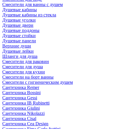
Смесители для ванны с душем
Душевые кабины
Душевые кабины из стекла
Душевые уголки
Душевые двери
Душевые поддоны
Душевые стойки
Душевые панели
Верхние души
Душевые лейки
Шланги для душа
Смесители для раковин
Смесители для душа
Смесители для кухни
Смесители на борт ванны
Смесители с гигиеническим душем
Сантехника Remer
Сантехника Bossini
Сантехника Gessi
Сантехника IB Rubinetti
Сантехника Giulini
Сантехника Nikolazzi
Сантехника Cisal
Сантехника Cea Design
Сантехника Fima Carlo frattini