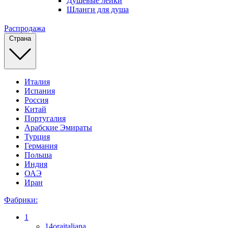
Душевые лейки
Шланги для душа
Распродажа
Страна
Италия
Испания
Россия
Китай
Португалия
Арабские Эмираты
Турция
Германия
Польша
Индия
ОАЭ
Иран
Фабрики:
1
14oraitaliana