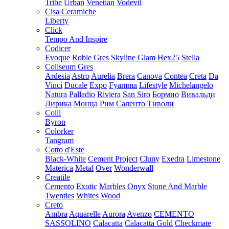
Tribe
Urban
Venetian
Vodevil
Cisa Ceramiche
Liberty
Click
Tempo And Inspire
Codicer
Evoque
Roble Gres
Skyline Glam Hex25
Stella
Coliseum Gres
Ardesia
Astro
Aurelia
Brera
Canova
Contea
Creta
Da
Vinci
Ducale
Expo
Fyamma
Lifestyle
Michelangelo
Natura
Palladio
Riviera
San Siro
Бормио
Вивальди
Лирика
Монца
Рим
Саленто
Тиволи
Colli
Byron
Colorker
Tangram
Cotto d'Este
Black-White
Cement Project
Cluny
Exedra
Limestone
Materica
Metal
Over
Wonderwall
Creatile
Cemento
Exotic
Marbles
Onyx
Stone And Marble
Twenties
Whites
Wood
Creto
Ambra
Aquarelle
Aurora
Avenzo
CEMENTO
SASSOLINO
Calacatta
Calacatta Gold
Checkmate