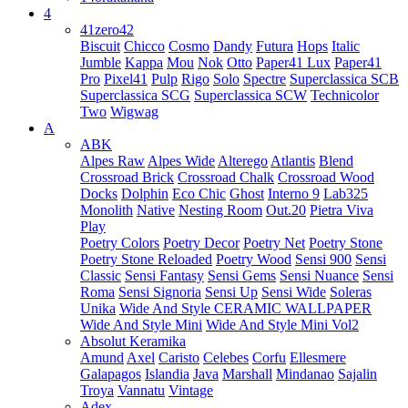
4
41zero42
Biscuit
Chicco
Cosmo
Dandy
Futura
Hops
Italic
Jumble
Kappa
Mou
Nok
Otto
Paper41 Lux
Paper41
Pro
Pixel41
Pulp
Rigo
Solo
Spectre
Superclassica SCB
Superclassica SCG
Superclassica SCW
Technicolor
Two
Wigwag
A
ABK
Alpes Raw
Alpes Wide
Alterego
Atlantis
Blend
Crossroad Brick
Crossroad Chalk
Crossroad Wood
Docks
Dolphin
Eco Chic
Ghost
Interno 9
Lab325
Monolith
Native
Nesting Room
Out.20
Pietra Viva
Play
Poetry Colors
Poetry Decor
Poetry Net
Poetry Stone
Poetry Stone Reloaded
Poetry Wood
Sensi 900
Sensi
Classic
Sensi Fantasy
Sensi Gems
Sensi Nuance
Sensi
Roma
Sensi Signoria
Sensi Up
Sensi Wide
Soleras
Unika
Wide And Style CERAMIC WALLPAPER
Wide And Style Mini
Wide And Style Mini Vol2
Absolut Keramika
Amund
Axel
Caristo
Celebes
Corfu
Ellesmere
Galapagos
Islandia
Java
Marshall
Mindanao
Sajalin
Troya
Vannatu
Vintage
Adex