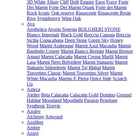
3D White
Allure
Cliff
Drift
Empire
Epos
Force
Forte
Dei Marmi
Forte Dei Marmi Quark
Forte dei Marmi
Rock
Iconic
Oak reserve
Rinascente
Rinascente Resin
Rive
Symphonyx
Wine Oak
Ava
Aesthetica
Avorio Segesta
BOLGHERI STONE
Bianco Imperiale
Black Gold
Breccia Capraia
Breccia
Sicilia
Copacabana
Deep Stone
Green Sky
Honey
Wood
Marmi Arabesque
Marmi Azul Macauba
Marmi
Bardiglio Cenere
Marmi Bianco Bernini
Marmi Bronze
Amani
Marmi Calacatta
Marmi Crema Marfil
Marmi
Lasa
Marmi Nero Belvedere
Marmi Statuario
Marmi
Statuario Splendente
Marmi Taj Mahal
Marmi
Travertino Classic
Marmi Travertino Silver
Marmi
White Macauba
Marmo E Pietra
Onice Iride
Scratch
Up
Azteca
Atelier
Beta Calacatta
Calacatta Gold
Domino
Ground
Habitat
Moonland
Moonlight
Passion
Penelope
Synthesis
Textyle
Azulev
Alchemy
Artwood
Azuliber
Ambre
Azuvi