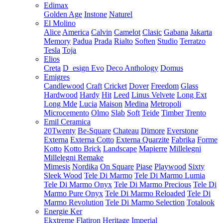
Edimax
Golden Age
Instone
Naturel
El Molino
Alice
America
Calvin
Camelot
Clasic
Gabana
Jakarta
Memory
Padua
Prada
Rialto
Soften
Studio
Terratzo
Tesla
Toja
Elios
Creta
D_esign Evo
Deco Anthology
Domus
Emigres
Candlewood
Craft
Cricket
Dover
Freedom
Glass
Hardwood
Hardy
Hit
Leed
Linus Velvete
Long Ext
Long Mde
Lucia
Maison
Medina
Metropoli
Microcemento
Olmo
Slab
Soft
Teide
Timber
Trento
Emil Ceramica
20Twenty
Be-Square
Chateau
Dimore
Everstone
Externa
Externa Cotto
Externa Quarzite
Fabrika
Forme
Kotto
Kotto Brick
Landscape
Mapierre
Millelegni
Millelegni Remake
Mimesis
Nordika
On Square
Piase
Playwood
Sixty
Sleek Wood
Tele Di Marmo
Tele Di Marmo Lumia
Tele Di Marmo Onyx
Tele Di Marmo Precious
Tele Di
Marmo Pure Onyx
Tele Di Marmo Reloaded
Tele Di
Marmo Revolution
Tele Di Marmo Selection
Totalook
Energie Ker
Ekxtreme
Flatiron
Heritage
Imperial