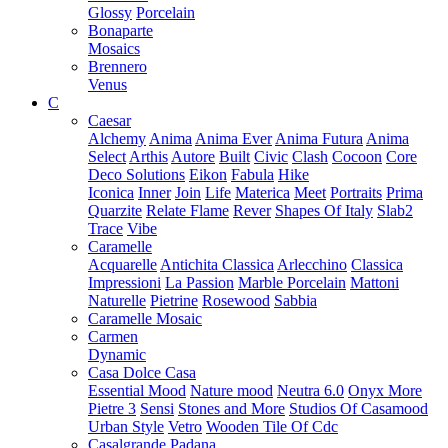
Glossy
Porcelain
Bonaparte
Mosaics
Brennero
Venus
C
Caesar
Alchemy
Anima
Anima Ever
Anima Futura
Anima
Select
Arthis
Autore
Built
Civic
Clash
Cocoon
Core
Deco Solutions
Eikon
Fabula
Hike
Iconica
Inner
Join
Life
Materica
Meet
Portraits
Prima
Quarzite
Relate Flame
Rever
Shapes Of Italy
Slab2
Trace
Vibe
Caramelle
Acquarelle
Antichita Classica
Arlecchino
Classica
Impressioni
La Passion
Marble Porcelain
Mattoni
Naturelle
Pietrine
Rosewood
Sabbia
Caramelle Mosaic
Carmen
Dynamic
Casa Dolce Casa
Essential Mood
Nature mood
Neutra 6.0
Onyx More
Pietre 3
Sensi
Stones and More
Studios Of Casamood
Urban Style
Vetro
Wooden Tile Of Cdc
Casalgrande Padana