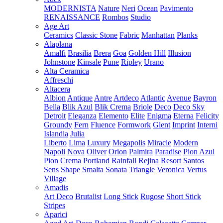
MODERNISTA
Nature
Neri
Ocean
Pavimento
RENAISSANCE
Rombos
Studio
Age Art
Ceramics
Classic Stone
Fabric
Manhattan
Planks
Alaplana
Amalfi
Brasilia
Brera
Goa
Golden Hill
Illusion
Johnstone
Kinsale
Pune
Ripley
Urano
Alta Ceramica
Affreschi
Altacera
Albion
Antique
Antre
Artdeco
Atlantic
Avenue
Bayron
Bella
Blik Azul
Blik Crema
Briole
Deco
Deco Sky
Detroit
Eleganza
Elemento
Elite
Enigma
Eterna
Felicity
Groundy
Fern
Fluence
Formwork
Glent
Imprint
Interni
Islandia
Julia
Liberto
Lima
Luxury
Megapolis
Miracle
Modern
Napoli
Nova
Oliver
Orion
Palmira
Paradise
Pion Azul
Pion Crema
Portland
Rainfall
Rejina
Resort
Santos
Sens
Shape
Smalta
Sonata
Triangle
Veronica
Vertus
Village
Amadis
Art Deco
Brutalist
Long Stick
Rugose
Short Stick
Stripes
Aparici