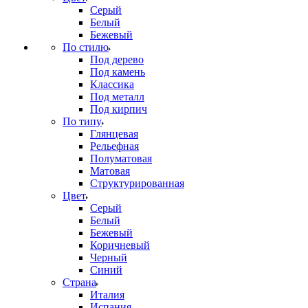
Серый
Белый
Бежевый
По стилю
Под дерево
Под камень
Классика
Под металл
Под кирпич
По типу
Глянцевая
Рельефная
Полуматовая
Матовая
Структурированная
Цвет
Серый
Белый
Бежевый
Коричневый
Черный
Синий
Страна
Италия
Испания