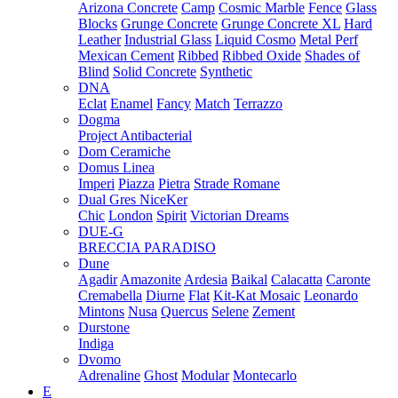
Arizona Concrete
Camp
Cosmic Marble
Fence
Glass
Blocks
Grunge Concrete
Grunge Concrete XL
Hard
Leather
Industrial Glass
Liquid Cosmo
Metal Perf
Mexican Cement
Ribbed
Ribbed Oxide
Shades of
Blind
Solid Concrete
Synthetic
DNA
Eclat
Enamel
Fancy
Match
Terrazzo
Dogma
Project Antibacterial
Dom Ceramiche
Domus Linea
Imperi
Piazza
Pietra
Strade Romane
Dual Gres NiceKer
Chic
London
Spirit
Victorian Dreams
DUE-G
BRECCIA PARADISO
Dune
Agadir
Amazonite
Ardesia
Baikal
Calacatta
Caronte
Cremabella
Diurne
Flat
Kit-Kat Mosaic
Leonardo
Mintons
Nusa
Quercus
Selene
Zement
Durstone
Indiga
Dvomo
Adrenaline
Ghost
Modular
Montecarlo
E