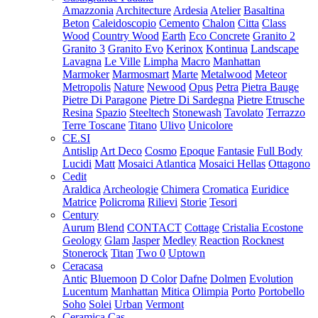
Amazzonia
Architecture
Ardesia
Atelier
Basaltina
Beton
Caleidoscopio
Cemento
Chalon
Citta
Class
Wood
Country Wood
Earth
Eco Concrete
Granito 2
Granito 3
Granito Evo
Kerinox
Kontinua
Landscape
Lavagna
Le Ville
Limpha
Macro
Manhattan
Marmoker
Marmosmart
Marte
Metalwood
Meteor
Metropolis
Nature
Newood
Opus
Petra
Pietra Bauge
Pietre Di Paragone
Pietre Di Sardegna
Pietre Etrusche
Resina
Spazio
Steeltech
Stonewash
Tavolato
Terrazzo
Terre Toscane
Titano
Ulivo
Unicolore
CE.SI
Antislip
Art Deco
Cosmo
Epoque
Fantasie
Full Body
Lucidi
Matt
Mosaici Atlantica
Mosaici Hellas
Ottagono
Cedit
Araldica
Archeologie
Chimera
Cromatica
Euridice
Matrice
Policroma
Rilievi
Storie
Tesori
Century
Aurum
Blend
CONTACT
Cottage
Cristalia
Ecostone
Geology
Glam
Jasper
Medley
Reaction
Rocknest
Stonerock
Titan
Two 0
Uptown
Ceracasa
Antic
Bluemoon
D Color
Dafne
Dolmen
Evolution
Lucentum
Manhattan
Mitica
Olimpia
Porto
Portobello
Soho
Solei
Urban
Vermont
Ceramica Cas