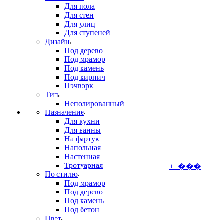
Для пола
Для стен
Для улиц
Для ступеней
Дизайн
Под дерево
Под мрамор
Под камень
Под кирпич
Пэчворк
Тип
Неполированный
Назначение
Для кухни
Для ванны
На фартук
Напольная
Настенная
Тротуарная
+ ���
По стилю
Под мрамор
Под дерево
Под камень
Под бетон
Цвет