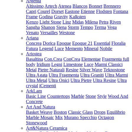
Argenta
Altissimo
Artech
Atenea
Blancos
Bonnet
Brennero
Capri
Courel
Dorset
Eastone
Etienne
Flodsten
Fontana
Frame
Godina
Gravity
Kalksten
Kenzo
Light Stone
Linz
Midas
Milena
Petra
Riven
Sangha
Shanon
Siena
Storm
Tempo
Terma
Vega
Venato
Versailles
Westone
Ariana
Concrea
Dorica
Epoque
Epoque 21
Essential
Floralia
Futura
Legend
Luce
Memento
Mineral
Nobile
Ariostea
Basaltina
Con.Crea
ConCrea
Elementae
Fragmenta full
body
Iridium
Legni
Limestone
Luce
Marmi Classici
Metal
Pietre Naturali
Resine
Silver Wave
Teknostone
Ultra Agata
Ultra Fragmenta
Ultra Graniti
Ultra Marmi
Ultra Metal
Ultra Onici
Ultra Pietre
Ultra Resine
Ultra
crystal
iCementi
ArkLam
Basic Line
Countertops
Marble
Stone
Style
Wood And
Concrete
Art And Natura
Basket Weave
Boston
Classic Glass
Drops
Equilibrio
Marble Mosaic
Mix
Murano Specchio
Octagon
Stonewood
Art&Natura Ceramica