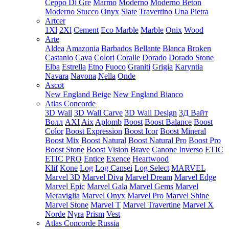
Ceppo Di Gre
Marmo
Moderno
Moderno Beton
Moderno Stucco
Onyx
Slate
Travertino
Una Pietra
Artcer
1Xl
2Xl
Cement
Eco Marble
Marble
Onix
Wood
Arte
Aldea
Amazonia
Barbados
Bellante
Blanca
Broken
Castanio
Cava
Colori
Coralle
Dorado
Dorado Stone
Elba
Estrella
Etno
Fuoco
Graniti
Grigia
Karyntia
Navara
Navona
Nella
Onde
Ascot
New England Beige
New England Bianco
Atlas Concorde
3D Wall
3D Wall Carve
3D Wall Design
3Д Вайт
Волл
AXI
Aix
Aplomb
Boost
Boost Balance
Boost
Color
Boost Expression
Boost Icor
Boost Mineral
Boost Mix
Boost Natural
Boost Natural Pro
Boost Pro
Boost Stone
Boost Vision
Brave
Canone Inverso
ETIC
ETIC PRO
Entice
Exence
Heartwood
Klif
Kone
Log
Log Cansei
Log Select
MARVEL
Marvel 3D
Marvel Diva
Marvel Dream
Marvel Edge
Marvel Epic
Marvel Gala
Marvel Gems
Marvel
Meraviglia
Marvel Onyx
Marvel Pro
Marvel Shine
Marvel Stone
Marvel T
Marvel Travertine
Marvel X
Norde
Nyra
Prism
Vest
Atlas Concorde Russia