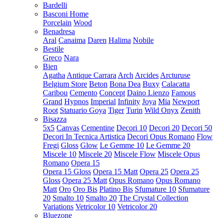
Bardelli
Basconi Home
Porcelain
Wood
Benadresa
Aral
Canaima
Daren
Halima
Nobile
Bestile
Greco
Nara
Bien
Agatha
Antique Carrara
Arch
Arcides
Arcturuse
Belgium Store
Beton
Bona Dea
Buxy
Calacatta
Caribou
Cemento
Concept
Daino Lienzo
Famous
Grand
Hypnos
Imperial
Infinity
Joya
Mia
Newport
Root
Statuario Goya
Tiger
Turin
Wild Onyx
Zenith
Bisazza
5x5
Canvas
Cementine
Decori 10
Decori 20
Decori 50
Decori In Tecnica Artistica
Decori Opus Romano
Flow
Fregi
Gloss
Glow
Le Gemme 10
Le Gemme 20
Miscele 10
Miscele 20
Miscele Flow
Miscele Opus
Romano
Opera 15
Opera 15 Gloss
Opera 15 Matt
Opera 25
Opera 25
Gloss
Opera 25 Matt
Opus Romano
Opus Romano
Matt
Oro
Oro Bis
Platino Bis
Sfumature 10
Sfumature
20
Smalto 10
Smalto 20
The Crystal Collection
Variations
Vetricolor 10
Vetricolor 20
Bluezone