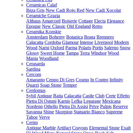
Ceramicas Calaf
Ibiza Gris
New Cadi Rojo Red
New Cadi Xocolat
Ceramiche Grazia
Althaus
Amarcord
Boiserie
Cottage
Electa
Elegance
Epoque
New Classic
Old England
Retro
Ceramika Konskie
Amsterdam
Bohemy
Botanica
Braga
Brennero
Calacatta
Cordoba
Glamour
Intense
Liverpool
Modern
Wood
Narni
Oxford
Parma
Polaris
Portis
Salerno
Snow
Glossy
Sweet Home
Tampa
Terra
Windsor
Wood
Mania
Woodland
Cerasarda
Sardina
Cercom
Amaranto
Ceppo Di Gres
Cosmo
In Contro
Infinity
Quarzi
Soap Stone
Temper
Cerdomus
Sybil
Antique
Baita
Calacatta
Castle
Club
Crete
Effetto
Pietra Di Ostuni
Karnis
Lefka
Legarage
Mexicana
Nordenn
Othello
Pietra Di Assisi
Prive
Pulpis
Reserve
Savanna
Shine
Skorpion
Statuario Bianco
Supreme
Tahoe
Verve
Cerim
Antique Marble
Artifact
Crayons
Elemental Stone
Exalt