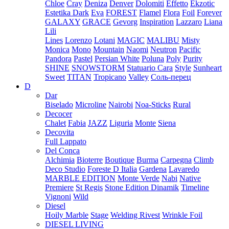
Chloe
Cray
Deniza
Denver
Dolomiti
Effetto
Ekzotic
Estetika Dark
Eva
FOREST
Flamel
Flora
Foil
Forever
GALAXY
GRACE
Gevorg
Inspiration
Lazzaro
Liana
Lili
Lines
Lorenzo
Lotani
MAGIC
MALIBU
Misty
Monica
Mono
Mountain
Naomi
Neutron
Pacific
Pandora
Pastel
Persian White
Poluna
Poly
Purity
SHINE
SNOWSTORM
Statuario Cara
Style
Sunheart
Sweet
TITAN
Tropicano
Valley
Соль-перец
D
Dar
Biselado
Microline
Nairobi
Noa-Sticks
Rural
Decocer
Chalet
Fabia
JAZZ
Liguria
Monte
Siena
Decovita
Full Lappato
Del Conca
Alchimia
Bioterre
Boutique
Burma
Carpegna
Climb
Deco Studio
Foreste D Italia
Gardena
Lavaredo
MARBLE EDITION
Monte Verde
Nabi
Native
Premiere
St Regis
Stone Edition Dinamik
Timeline
Vignoni
Wild
Diesel
Hoily Marble
Stage
Welding Rivest
Wrinkle Foil
DIESEL LIVING