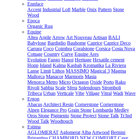
Ennface
Accent
Industrial
Loft
Marble
Onix
Pattern
Stone
Wood
Epoca
Organic Rug
Equipe
Altea
Argile
Arrow
Art Nouveau
Artisan
BALI
Babylone
Bardiglio
Bauhome
Caprice
Caprice Deco
Carrara
Coco
Coimbra
Coralstone
Corsica
Costa Nova
Cottage
Country
Curve
Equipe Ares
Evolution
Fango
Hanoi
Heritage
Hexatile cement
Hopp
Island
Kalma
Kasbah
Kromatika
La Riviera
Lanse
Limit
Lithos
MASSIMO
Magical 3
Magma
Mallorca
Manacor
Marmoris
Masia
Menorca
Metro
Micro
Octagon
Oxide
Porto
Raku
Rivoli
Sabbia
Scale
Sfera
Splendours
Stromboli
Tribeca
Urban
Verticale
Vibe
Village
Vitral
Wadi
Wave
Ergon
Abacus
Architect Resin
Cornerstone
Cornerstone
Alpen
Elegance Pro
Grain Stone
Lombarda
Medley
Oros Stone
Pigmento
Stone Project
Stone Talk
Tr3nd
Wood Talk
Woodtouch
Estima
AGLOMERAT
Aglomerat
Alba
Artwood
Bernini
Brigantina
CHAMBORD NEW
COMFORT
Cave