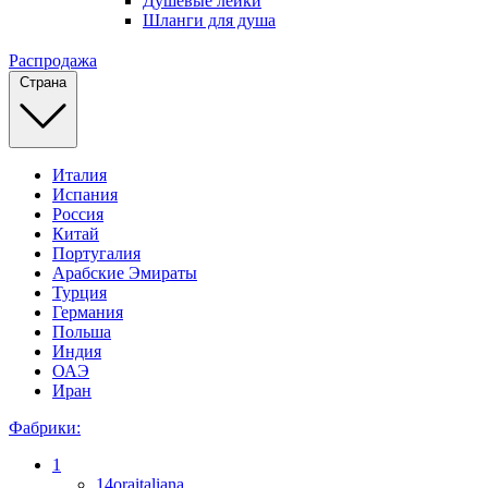
Душевые лейки
Шланги для душа
Распродажа
Страна
Италия
Испания
Россия
Китай
Португалия
Арабские Эмираты
Турция
Германия
Польша
Индия
ОАЭ
Иран
Фабрики:
1
14oraitaliana