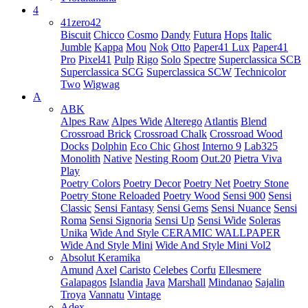
4
41zero42
Biscuit
Chicco
Cosmo
Dandy
Futura
Hops
Italic
Jumble
Kappa
Mou
Nok
Otto
Paper41 Lux
Paper41
Pro
Pixel41
Pulp
Rigo
Solo
Spectre
Superclassica SCB
Superclassica SCG
Superclassica SCW
Technicolor
Two
Wigwag
A
ABK
Alpes Raw
Alpes Wide
Alterego
Atlantis
Blend
Crossroad Brick
Crossroad Chalk
Crossroad Wood
Docks
Dolphin
Eco Chic
Ghost
Interno 9
Lab325
Monolith
Native
Nesting Room
Out.20
Pietra Viva
Play
Poetry Colors
Poetry Decor
Poetry Net
Poetry Stone
Poetry Stone Reloaded
Poetry Wood
Sensi 900
Sensi
Classic
Sensi Fantasy
Sensi Gems
Sensi Nuance
Sensi
Roma
Sensi Signoria
Sensi Up
Sensi Wide
Soleras
Unika
Wide And Style CERAMIC WALLPAPER
Wide And Style Mini
Wide And Style Mini Vol2
Absolut Keramika
Amund
Axel
Caristo
Celebes
Corfu
Ellesmere
Galapagos
Islandia
Java
Marshall
Mindanao
Sajalin
Troya
Vannatu
Vintage
Adex