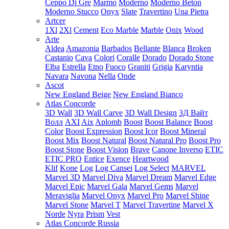
Ceppo Di Gre
Marmo
Moderno
Moderno Beton
Moderno Stucco
Onyx
Slate
Travertino
Una Pietra
Artcer
1Xl
2Xl
Cement
Eco Marble
Marble
Onix
Wood
Arte
Aldea
Amazonia
Barbados
Bellante
Blanca
Broken
Castanio
Cava
Colori
Coralle
Dorado
Dorado Stone
Elba
Estrella
Etno
Fuoco
Graniti
Grigia
Karyntia
Navara
Navona
Nella
Onde
Ascot
New England Beige
New England Bianco
Atlas Concorde
3D Wall
3D Wall Carve
3D Wall Design
3Д Вайт
Волл
AXI
Aix
Aplomb
Boost
Boost Balance
Boost
Color
Boost Expression
Boost Icor
Boost Mineral
Boost Mix
Boost Natural
Boost Natural Pro
Boost Pro
Boost Stone
Boost Vision
Brave
Canone Inverso
ETIC
ETIC PRO
Entice
Exence
Heartwood
Klif
Kone
Log
Log Cansei
Log Select
MARVEL
Marvel 3D
Marvel Diva
Marvel Dream
Marvel Edge
Marvel Epic
Marvel Gala
Marvel Gems
Marvel
Meraviglia
Marvel Onyx
Marvel Pro
Marvel Shine
Marvel Stone
Marvel T
Marvel Travertine
Marvel X
Norde
Nyra
Prism
Vest
Atlas Concorde Russia