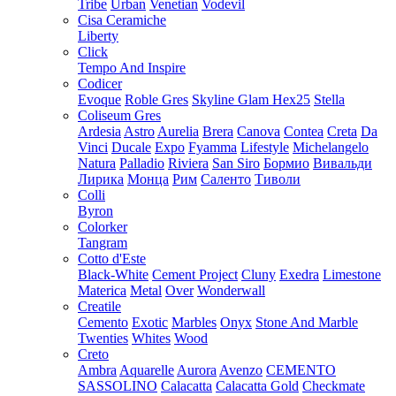
Tribe
Urban
Venetian
Vodevil
Cisa Ceramiche
Liberty
Click
Tempo And Inspire
Codicer
Evoque
Roble Gres
Skyline Glam Hex25
Stella
Coliseum Gres
Ardesia
Astro
Aurelia
Brera
Canova
Contea
Creta
Da
Vinci
Ducale
Expo
Fyamma
Lifestyle
Michelangelo
Natura
Palladio
Riviera
San Siro
Бормио
Вивальди
Лирика
Монца
Рим
Саленто
Тиволи
Colli
Byron
Colorker
Tangram
Cotto d'Este
Black-White
Cement Project
Cluny
Exedra
Limestone
Materica
Metal
Over
Wonderwall
Creatile
Cemento
Exotic
Marbles
Onyx
Stone And Marble
Twenties
Whites
Wood
Creto
Ambra
Aquarelle
Aurora
Avenzo
CEMENTO
SASSOLINO
Calacatta
Calacatta Gold
Checkmate