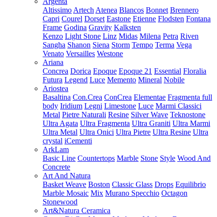
Argenta
Altissimo
Artech
Atenea
Blancos
Bonnet
Brennero
Capri
Courel
Dorset
Eastone
Etienne
Flodsten
Fontana
Frame
Godina
Gravity
Kalksten
Kenzo
Light Stone
Linz
Midas
Milena
Petra
Riven
Sangha
Shanon
Siena
Storm
Tempo
Terma
Vega
Venato
Versailles
Westone
Ariana
Concrea
Dorica
Epoque
Epoque 21
Essential
Floralia
Futura
Legend
Luce
Memento
Mineral
Nobile
Ariostea
Basaltina
Con.Crea
ConCrea
Elementae
Fragmenta full
body
Iridium
Legni
Limestone
Luce
Marmi Classici
Metal
Pietre Naturali
Resine
Silver Wave
Teknostone
Ultra Agata
Ultra Fragmenta
Ultra Graniti
Ultra Marmi
Ultra Metal
Ultra Onici
Ultra Pietre
Ultra Resine
Ultra
crystal
iCementi
ArkLam
Basic Line
Countertops
Marble
Stone
Style
Wood And
Concrete
Art And Natura
Basket Weave
Boston
Classic Glass
Drops
Equilibrio
Marble Mosaic
Mix
Murano Specchio
Octagon
Stonewood
Art&Natura Ceramica