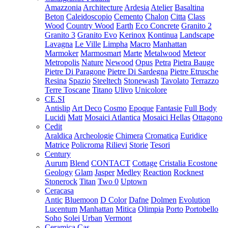
Amazzonia
Architecture
Ardesia
Atelier
Basaltina
Beton
Caleidoscopio
Cemento
Chalon
Citta
Class
Wood
Country Wood
Earth
Eco Concrete
Granito 2
Granito 3
Granito Evo
Kerinox
Kontinua
Landscape
Lavagna
Le Ville
Limpha
Macro
Manhattan
Marmoker
Marmosmart
Marte
Metalwood
Meteor
Metropolis
Nature
Newood
Opus
Petra
Pietra Bauge
Pietre Di Paragone
Pietre Di Sardegna
Pietre Etrusche
Resina
Spazio
Steeltech
Stonewash
Tavolato
Terrazzo
Terre Toscane
Titano
Ulivo
Unicolore
CE.SI
Antislip
Art Deco
Cosmo
Epoque
Fantasie
Full Body
Lucidi
Matt
Mosaici Atlantica
Mosaici Hellas
Ottagono
Cedit
Araldica
Archeologie
Chimera
Cromatica
Euridice
Matrice
Policroma
Rilievi
Storie
Tesori
Century
Aurum
Blend
CONTACT
Cottage
Cristalia
Ecostone
Geology
Glam
Jasper
Medley
Reaction
Rocknest
Stonerock
Titan
Two 0
Uptown
Ceracasa
Antic
Bluemoon
D Color
Dafne
Dolmen
Evolution
Lucentum
Manhattan
Mitica
Olimpia
Porto
Portobello
Soho
Solei
Urban
Vermont
Ceramica Cas