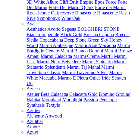
3D White
Allure
Cliff
Drift
Empire
Epos
Force
Forte
Dei Marmi
Forte Dei Marmi Quark
Forte dei Marmi
Rock
Iconic
Oak reserve
Rinascente
Rinascente Resin
Rive
Symphonyx
Wine Oak
Ava
Aesthetica
Avorio Segesta
BOLGHERI STONE
Bianco Imperiale
Black Gold
Breccia Capraia
Breccia
Sicilia
Copacabana
Deep Stone
Green Sky
Honey
Wood
Marmi Arabesque
Marmi Azul Macauba
Marmi
Bardiglio Cenere
Marmi Bianco Bernini
Marmi Bronze
Amani
Marmi Calacatta
Marmi Crema Marfil
Marmi
Lasa
Marmi Nero Belvedere
Marmi Statuario
Marmi
Statuario Splendente
Marmi Taj Mahal
Marmi
Travertino Classic
Marmi Travertino Silver
Marmi
White Macauba
Marmo E Pietra
Onice Iride
Scratch
Up
Azteca
Atelier
Beta Calacatta
Calacatta Gold
Domino
Ground
Habitat
Moonland
Moonlight
Passion
Penelope
Synthesis
Textyle
Azulev
Alchemy
Artwood
Azuliber
Ambre
Azuvi