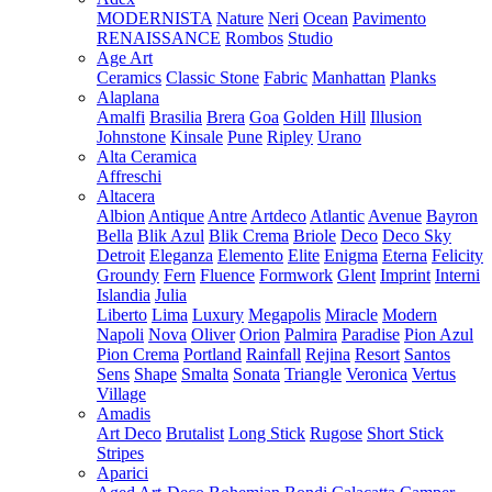
MODERNISTA
Nature
Neri
Ocean
Pavimento
RENAISSANCE
Rombos
Studio
Age Art
Ceramics
Classic Stone
Fabric
Manhattan
Planks
Alaplana
Amalfi
Brasilia
Brera
Goa
Golden Hill
Illusion
Johnstone
Kinsale
Pune
Ripley
Urano
Alta Ceramica
Affreschi
Altacera
Albion
Antique
Antre
Artdeco
Atlantic
Avenue
Bayron
Bella
Blik Azul
Blik Crema
Briole
Deco
Deco Sky
Detroit
Eleganza
Elemento
Elite
Enigma
Eterna
Felicity
Groundy
Fern
Fluence
Formwork
Glent
Imprint
Interni
Islandia
Julia
Liberto
Lima
Luxury
Megapolis
Miracle
Modern
Napoli
Nova
Oliver
Orion
Palmira
Paradise
Pion Azul
Pion Crema
Portland
Rainfall
Rejina
Resort
Santos
Sens
Shape
Smalta
Sonata
Triangle
Veronica
Vertus
Village
Amadis
Art Deco
Brutalist
Long Stick
Rugose
Short Stick
Stripes
Aparici