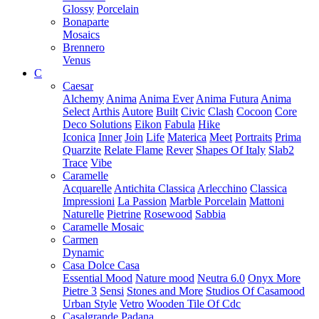
Glossy
Porcelain
Bonaparte
Mosaics
Brennero
Venus
C
Caesar
Alchemy
Anima
Anima Ever
Anima Futura
Anima
Select
Arthis
Autore
Built
Civic
Clash
Cocoon
Core
Deco Solutions
Eikon
Fabula
Hike
Iconica
Inner
Join
Life
Materica
Meet
Portraits
Prima
Quarzite
Relate Flame
Rever
Shapes Of Italy
Slab2
Trace
Vibe
Caramelle
Acquarelle
Antichita Classica
Arlecchino
Classica
Impressioni
La Passion
Marble Porcelain
Mattoni
Naturelle
Pietrine
Rosewood
Sabbia
Caramelle Mosaic
Carmen
Dynamic
Casa Dolce Casa
Essential Mood
Nature mood
Neutra 6.0
Onyx More
Pietre 3
Sensi
Stones and More
Studios Of Casamood
Urban Style
Vetro
Wooden Tile Of Cdc
Casalgrande Padana