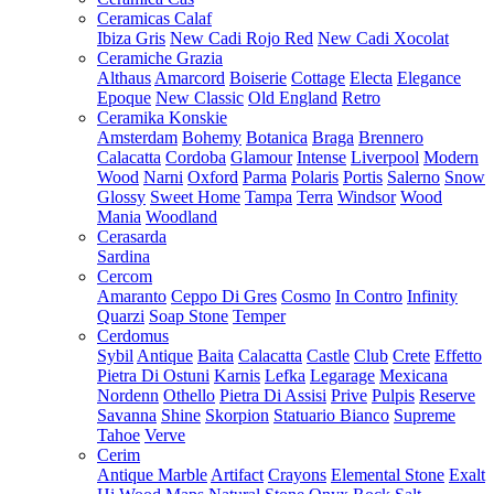
Ceramicas Calaf
Ibiza Gris
New Cadi Rojo Red
New Cadi Xocolat
Ceramiche Grazia
Althaus
Amarcord
Boiserie
Cottage
Electa
Elegance
Epoque
New Classic
Old England
Retro
Ceramika Konskie
Amsterdam
Bohemy
Botanica
Braga
Brennero
Calacatta
Cordoba
Glamour
Intense
Liverpool
Modern
Wood
Narni
Oxford
Parma
Polaris
Portis
Salerno
Snow
Glossy
Sweet Home
Tampa
Terra
Windsor
Wood
Mania
Woodland
Cerasarda
Sardina
Cercom
Amaranto
Ceppo Di Gres
Cosmo
In Contro
Infinity
Quarzi
Soap Stone
Temper
Cerdomus
Sybil
Antique
Baita
Calacatta
Castle
Club
Crete
Effetto
Pietra Di Ostuni
Karnis
Lefka
Legarage
Mexicana
Nordenn
Othello
Pietra Di Assisi
Prive
Pulpis
Reserve
Savanna
Shine
Skorpion
Statuario Bianco
Supreme
Tahoe
Verve
Cerim
Antique Marble
Artifact
Crayons
Elemental Stone
Exalt