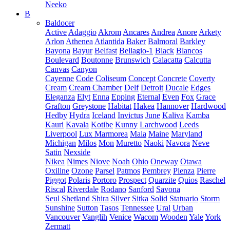
Neeko
B
Baldocer
Active
Adaggio
Akrom
Ancares
Andrea
Anore
Arkety
Arlon
Athenea
Atlantida
Baker
Balmoral
Barkley
Bayona
Bayur
Belfast
Bellagio-1
Black
Blancos
Boulevard
Boutonne
Brunswich
Calacatta
Calcutta
Canvas
Canyon
Cayenne
Code
Coliseum
Concept
Concrete
Coverty
Cream
Cream Chamber
Delf
Detroit
Ducale
Edges
Eleganza
Elyt
Enna
Epping
Eternal
Even
Fox
Grace
Grafton
Greystone
Habitat
Hakea
Hannover
Hardwood
Hedby
Hydra
Iceland
Invictus
June
Kaliva
Kamba
Kauri
Kavala
Kotibe
Kunny
Larchwood
Leeds
Liverpool
Lux Marmorea
Maia
Maine
Maryland
Michigan
Milos
Mon
Muretto
Naoki
Navora
Neve
Satin
Nexside
Nikea
Nimes
Niove
Noah
Ohio
Oneway
Otawa
Oxiline
Ozone
Parsel
Patmos
Pembrey
Pienza
Pierre
Piggot
Polaris
Portoro
Prospect
Quarzite
Quios
Raschel
Riscal
Riverdale
Rodano
Sanford
Savona
Seul
Shetland
Shira
Silver
Sitka
Solid
Statuario
Storm
Sunshine
Sutton
Tasos
Tennessee
Ural
Urban
Vancouver
Vanglih
Venice
Wacom
Wooden
Yale
York
Zermatt