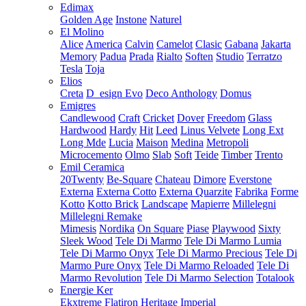
Edimax
Golden Age
Instone
Naturel
El Molino
Alice
America
Calvin
Camelot
Clasic
Gabana
Jakarta
Memory
Padua
Prada
Rialto
Soften
Studio
Terratzo
Tesla
Toja
Elios
Creta
D_esign Evo
Deco Anthology
Domus
Emigres
Candlewood
Craft
Cricket
Dover
Freedom
Glass
Hardwood
Hardy
Hit
Leed
Linus Velvete
Long Ext
Long Mde
Lucia
Maison
Medina
Metropoli
Microcemento
Olmo
Slab
Soft
Teide
Timber
Trento
Emil Ceramica
20Twenty
Be-Square
Chateau
Dimore
Everstone
Externa
Externa Cotto
Externa Quarzite
Fabrika
Forme
Kotto
Kotto Brick
Landscape
Mapierre
Millelegni
Millelegni Remake
Mimesis
Nordika
On Square
Piase
Playwood
Sixty
Sleek Wood
Tele Di Marmo
Tele Di Marmo Lumia
Tele Di Marmo Onyx
Tele Di Marmo Precious
Tele Di
Marmo Pure Onyx
Tele Di Marmo Reloaded
Tele Di
Marmo Revolution
Tele Di Marmo Selection
Totalook
Energie Ker
Ekxtreme
Flatiron
Heritage
Imperial