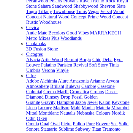
Pecanwood
Polaris
Provans
Raven
Rento
Rock
Royal
Stone
Sahara
Sandwood
Shabbywood
Shevron
Slate
Tagro
Tiffany
Townhouse
Tunis
Vegas
Versal
Wood
Concept Natural
Wood Concept Prime
Wood Concept
Rustic
Woodhouse
Cevica
Antic Mate
Becolors
Good Vibes
MARRAKECH
Metro
Mixes
Plus
Woodlands
Chakmaks
3D Fusion Stone
Cicogres
Alsacia
Artic Wood
Bernini
Borgo
Chic
Deba
Eyra
Louvre
Palatino
Parisien
Revival
Soft
Story
Tinia
Umbria
Verona
Vinyle
Cifre
Adobe
Alchimia
Alure
Amazonia
Arianne
Arvora
Atmosphere
Brillant
Bulevar
Cambre
Casetone
Colonial
Crema Marfil
Cromatica
Cronos
Dassel
Diamond
Dimsey
Drop
Fossil
Golden
Granite
Gravity
Hampton
Jazba
Jewel
Kalon
Keystone
Liceo
Luxury
Madison
Mahi
Manila
Materia
Mirambel
Mitral
Montblanc
Nautalis
Nebraska Colours
Nordik
Odin
Oken
Omnia
Opal
Oval
Pietra
Pulido
Pure
Rovere
Sea
Solid
Sonora
Statuario
Sublime
Subway
Titan
Tramonto