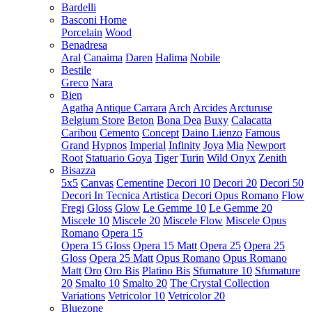
Bardelli
Basconi Home
Porcelain
Wood
Benadresa
Aral
Canaima
Daren
Halima
Nobile
Bestile
Greco
Nara
Bien
Agatha
Antique Carrara
Arch
Arcides
Arcturuse
Belgium Store
Beton
Bona Dea
Buxy
Calacatta
Caribou
Cemento
Concept
Daino Lienzo
Famous
Grand
Hypnos
Imperial
Infinity
Joya
Mia
Newport
Root
Statuario Goya
Tiger
Turin
Wild Onyx
Zenith
Bisazza
5x5
Canvas
Cementine
Decori 10
Decori 20
Decori 50
Decori In Tecnica Artistica
Decori Opus Romano
Flow
Fregi
Gloss
Glow
Le Gemme 10
Le Gemme 20
Miscele 10
Miscele 20
Miscele Flow
Miscele Opus
Romano
Opera 15
Opera 15 Gloss
Opera 15 Matt
Opera 25
Opera 25
Gloss
Opera 25 Matt
Opus Romano
Opus Romano
Matt
Oro
Oro Bis
Platino Bis
Sfumature 10
Sfumature
20
Smalto 10
Smalto 20
The Crystal Collection
Variations
Vetricolor 10
Vetricolor 20
Bluezone