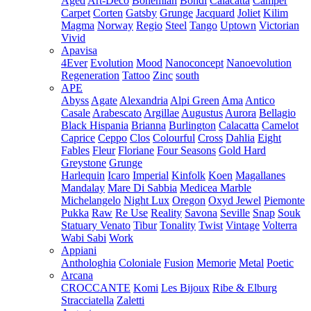
Aged
Art-Deco
Bohemian
Bondi
Calacatta
Camper
Carpet
Corten
Gatsby
Grunge
Jacquard
Joliet
Kilim
Magma
Norway
Regio
Steel
Tango
Uptown
Victorian
Vivid
Apavisa
4Ever
Evolution
Mood
Nanoconcept
Nanoevolution
Regeneration
Tattoo
Zinc
south
APE
Abyss
Agate
Alexandria
Alpi Green
Ama
Antico
Casale
Arabescato
Argillae
Augustus
Aurora
Bellagio
Black Hispania
Brianna
Burlington
Calacatta
Camelot
Caprice
Ceppo
Clos
Colourful
Cross
Dahlia
Eight
Fables
Fleur
Floriane
Four Seasons
Gold Hard
Greystone
Grunge
Harlequin
Icaro
Imperial
Kinfolk
Koen
Magallanes
Mandalay
Mare Di Sabbia
Medicea Marble
Michelangelo
Night Lux
Oregon
Oxyd Jewel
Piemonte
Pukka
Raw
Re Use
Reality
Savona
Seville
Snap
Souk
Statuary Venato
Tibur
Tonality
Twist
Vintage
Volterra
Wabi Sabi
Work
Appiani
Anthologhia
Coloniale
Fusion
Memorie
Metal
Poetic
Arcana
CROCCANTE
Komi
Les Bijoux
Ribe & Elburg
Stracciatella
Zaletti