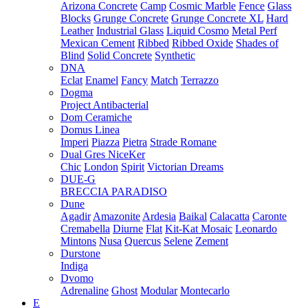
Arizona Concrete
Camp
Cosmic Marble
Fence
Glass
Blocks
Grunge Concrete
Grunge Concrete XL
Hard
Leather
Industrial Glass
Liquid Cosmo
Metal Perf
Mexican Cement
Ribbed
Ribbed Oxide
Shades of
Blind
Solid Concrete
Synthetic
DNA
Eclat
Enamel
Fancy
Match
Terrazzo
Dogma
Project Antibacterial
Dom Ceramiche
Domus Linea
Imperi
Piazza
Pietra
Strade Romane
Dual Gres NiceKer
Chic
London
Spirit
Victorian Dreams
DUE-G
BRECCIA PARADISO
Dune
Agadir
Amazonite
Ardesia
Baikal
Calacatta
Caronte
Cremabella
Diurne
Flat
Kit-Kat Mosaic
Leonardo
Mintons
Nusa
Quercus
Selene
Zement
Durstone
Indiga
Dvomo
Adrenaline
Ghost
Modular
Montecarlo
E