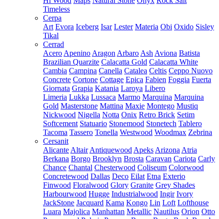
Hi Wood
Maps
Natural Stone
Onyx
Rock Salt
Timeless
Cerpa
Art
Evora
Iceberg
Isar
Lester
Materia
Obi
Oxido
Sisley
Tikal
Cerrad
Acero
Apenino
Aragon
Arbaro
Ash
Aviona
Batista
Brazilian Quarzite
Calacatta Gold
Calacatta White
Cambia
Campina
Canella
Catalea
Celtis
Ceppo Nuovo
Concrete
Cortone
Cottage
Epica
Fabien
Foggia
Fuerta
Giornata
Grapia
Katania
Laroya
Libero
Limeria
Lukka
Lussaca
Marmo
Marquina
Marquina
Gold
Masterstone
Mattina
Maxie
Montego
Mustiq
Nickwood
Nigella
Notta
Onix
Retro Brick
Setim
Softcement
Statuario
Stonemood
Stonetech
Tablero
Tacoma
Tassero
Tonella
Westwood
Woodmax
Zebrina
Cersanit
Alicante
Altair
Antiquewood
Apeks
Arizona
Atria
Berkana
Borgo
Brooklyn
Brosta
Caravan
Cariota
Carly
Chance
Chantal
Chesterwood
Coliseum
Colorwood
Concretewood
Dallas
Deco
Eilat
Etna
Exterio
Finwood
Floralwood
Glory
Granite
Grey Shades
Harbourwood
Hugge
Industrialwood
Ingir
Ivory
JackStone
Jacquard
Kama
Kongo
Lin
Loft
Lofthouse
Luara
Majolica
Manhattan
Metallic
Nautilus
Orion
Otto