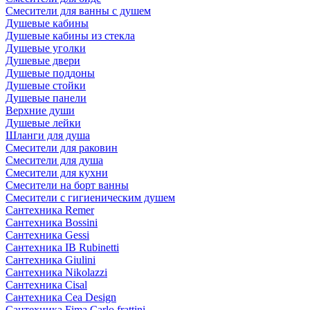
Смесители для ванны с душем
Душевые кабины
Душевые кабины из стекла
Душевые уголки
Душевые двери
Душевые поддоны
Душевые стойки
Душевые панели
Верхние души
Душевые лейки
Шланги для душа
Смесители для раковин
Смесители для душа
Смесители для кухни
Смесители на борт ванны
Смесители с гигиеническим душем
Сантехника Remer
Сантехника Bossini
Сантехника Gessi
Сантехника IB Rubinetti
Сантехника Giulini
Сантехника Nikolazzi
Сантехника Cisal
Сантехника Cea Design
Сантехника Fima Carlo frattini