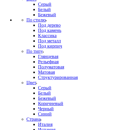
Серый
Белый
Бежевый
По стилю
Под дерево
Под камень
Классика
Под металл
Под кирпич
По типу
Глянцевая
Рельефная
Полуматовая
Матовая
Структурированная
Цвет
Серый
Белый
Бежевый
Коричневый
Черный
Синий
Страна
Италия
Испания