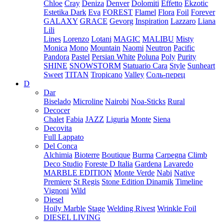
Chloe
Cray
Deniza
Denver
Dolomiti
Effetto
Ekzotic
Estetika Dark
Eva
FOREST
Flamel
Flora
Foil
Forever
GALAXY
GRACE
Gevorg
Inspiration
Lazzaro
Liana
Lili
Lines
Lorenzo
Lotani
MAGIC
MALIBU
Misty
Monica
Mono
Mountain
Naomi
Neutron
Pacific
Pandora
Pastel
Persian White
Poluna
Poly
Purity
SHINE
SNOWSTORM
Statuario Cara
Style
Sunheart
Sweet
TITAN
Tropicano
Valley
Соль-перец
D
Dar
Biselado
Microline
Nairobi
Noa-Sticks
Rural
Decocer
Chalet
Fabia
JAZZ
Liguria
Monte
Siena
Decovita
Full Lappato
Del Conca
Alchimia
Bioterre
Boutique
Burma
Carpegna
Climb
Deco Studio
Foreste D Italia
Gardena
Lavaredo
MARBLE EDITION
Monte Verde
Nabi
Native
Premiere
St Regis
Stone Edition Dinamik
Timeline
Vignoni
Wild
Diesel
Hoily Marble
Stage
Welding Rivest
Wrinkle Foil
DIESEL LIVING