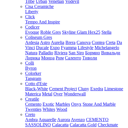
Tribe
Urban
Venetian
Vodevil
Cisa Ceramiche
Liberty
Click
Tempo And Inspire
Codicer
Evoque
Roble Gres
Skyline Glam Hex25
Stella
Coliseum Gres
Ardesia
Astro
Aurelia
Brera
Canova
Contea
Creta
Da
Vinci
Ducale
Expo
Fyamma
Lifestyle
Michelangelo
Natura
Palladio
Riviera
San Siro
Бормио
Вивальди
Лирика
Монца
Рим
Саленто
Тиволи
Colli
Byron
Colorker
Tangram
Cotto d'Este
Black-White
Cement Project
Cluny
Exedra
Limestone
Materica
Metal
Over
Wonderwall
Creatile
Cemento
Exotic
Marbles
Onyx
Stone And Marble
Twenties
Whites
Wood
Creto
Ambra
Aquarelle
Aurora
Avenzo
CEMENTO
SASSOLINO
Calacatta
Calacatta Gold
Checkmate