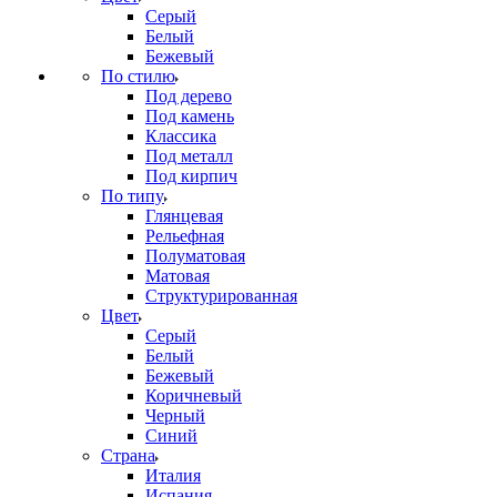
Серый
Белый
Бежевый
По стилю
Под дерево
Под камень
Классика
Под металл
Под кирпич
По типу
Глянцевая
Рельефная
Полуматовая
Матовая
Структурированная
Цвет
Серый
Белый
Бежевый
Коричневый
Черный
Синий
Страна
Италия
Испания