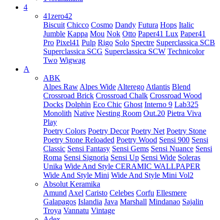
4
41zero42
Biscuit
Chicco
Cosmo
Dandy
Futura
Hops
Italic
Jumble
Kappa
Mou
Nok
Otto
Paper41 Lux
Paper41
Pro
Pixel41
Pulp
Rigo
Solo
Spectre
Superclassica SCB
Superclassica SCG
Superclassica SCW
Technicolor
Two
Wigwag
A
ABK
Alpes Raw
Alpes Wide
Alterego
Atlantis
Blend
Crossroad Brick
Crossroad Chalk
Crossroad Wood
Docks
Dolphin
Eco Chic
Ghost
Interno 9
Lab325
Monolith
Native
Nesting Room
Out.20
Pietra Viva
Play
Poetry Colors
Poetry Decor
Poetry Net
Poetry Stone
Poetry Stone Reloaded
Poetry Wood
Sensi 900
Sensi
Classic
Sensi Fantasy
Sensi Gems
Sensi Nuance
Sensi
Roma
Sensi Signoria
Sensi Up
Sensi Wide
Soleras
Unika
Wide And Style CERAMIC WALLPAPER
Wide And Style Mini
Wide And Style Mini Vol2
Absolut Keramika
Amund
Axel
Caristo
Celebes
Corfu
Ellesmere
Galapagos
Islandia
Java
Marshall
Mindanao
Sajalin
Troya
Vannatu
Vintage
Adex