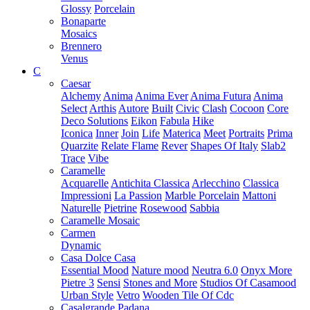
Glossy
Porcelain
Bonaparte
Mosaics
Brennero
Venus
C
Caesar
Alchemy
Anima
Anima Ever
Anima Futura
Anima
Select
Arthis
Autore
Built
Civic
Clash
Cocoon
Core
Deco Solutions
Eikon
Fabula
Hike
Iconica
Inner
Join
Life
Materica
Meet
Portraits
Prima
Quarzite
Relate Flame
Rever
Shapes Of Italy
Slab2
Trace
Vibe
Caramelle
Acquarelle
Antichita Classica
Arlecchino
Classica
Impressioni
La Passion
Marble Porcelain
Mattoni
Naturelle
Pietrine
Rosewood
Sabbia
Caramelle Mosaic
Carmen
Dynamic
Casa Dolce Casa
Essential Mood
Nature mood
Neutra 6.0
Onyx More
Pietre 3
Sensi
Stones and More
Studios Of Casamood
Urban Style
Vetro
Wooden Tile Of Cdc
Casalgrande Padana