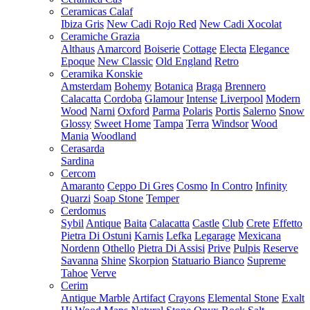
Ceramicas Calaf
Ibiza Gris
New Cadi Rojo Red
New Cadi Xocolat
Ceramiche Grazia
Althaus
Amarcord
Boiserie
Cottage
Electa
Elegance
Epoque
New Classic
Old England
Retro
Ceramika Konskie
Amsterdam
Bohemy
Botanica
Braga
Brennero
Calacatta
Cordoba
Glamour
Intense
Liverpool
Modern
Wood
Narni
Oxford
Parma
Polaris
Portis
Salerno
Snow
Glossy
Sweet Home
Tampa
Terra
Windsor
Wood
Mania
Woodland
Cerasarda
Sardina
Cercom
Amaranto
Ceppo Di Gres
Cosmo
In Contro
Infinity
Quarzi
Soap Stone
Temper
Cerdomus
Sybil
Antique
Baita
Calacatta
Castle
Club
Crete
Effetto
Pietra Di Ostuni
Karnis
Lefka
Legarage
Mexicana
Nordenn
Othello
Pietra Di Assisi
Prive
Pulpis
Reserve
Savanna
Shine
Skorpion
Statuario Bianco
Supreme
Tahoe
Verve
Cerim
Antique Marble
Artifact
Crayons
Elemental Stone
Exalt