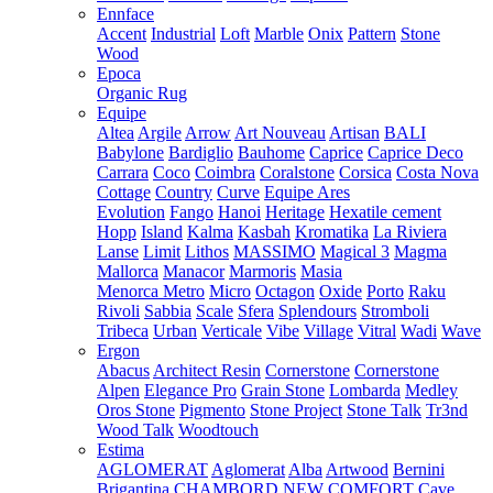
Ennface
Accent
Industrial
Loft
Marble
Onix
Pattern
Stone
Wood
Epoca
Organic Rug
Equipe
Altea
Argile
Arrow
Art Nouveau
Artisan
BALI
Babylone
Bardiglio
Bauhome
Caprice
Caprice Deco
Carrara
Coco
Coimbra
Coralstone
Corsica
Costa Nova
Cottage
Country
Curve
Equipe Ares
Evolution
Fango
Hanoi
Heritage
Hexatile cement
Hopp
Island
Kalma
Kasbah
Kromatika
La Riviera
Lanse
Limit
Lithos
MASSIMO
Magical 3
Magma
Mallorca
Manacor
Marmoris
Masia
Menorca
Metro
Micro
Octagon
Oxide
Porto
Raku
Rivoli
Sabbia
Scale
Sfera
Splendours
Stromboli
Tribeca
Urban
Verticale
Vibe
Village
Vitral
Wadi
Wave
Ergon
Abacus
Architect Resin
Cornerstone
Cornerstone
Alpen
Elegance Pro
Grain Stone
Lombarda
Medley
Oros Stone
Pigmento
Stone Project
Stone Talk
Tr3nd
Wood Talk
Woodtouch
Estima
AGLOMERAT
Aglomerat
Alba
Artwood
Bernini
Brigantina
CHAMBORD NEW
COMFORT
Cave