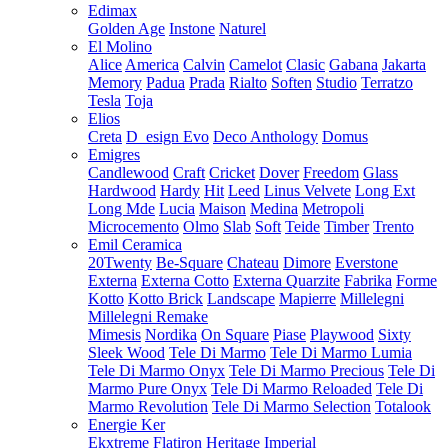
Edimax
Golden Age
Instone
Naturel
El Molino
Alice
America
Calvin
Camelot
Clasic
Gabana
Jakarta
Memory
Padua
Prada
Rialto
Soften
Studio
Terratzo
Tesla
Toja
Elios
Creta
D_esign Evo
Deco Anthology
Domus
Emigres
Candlewood
Craft
Cricket
Dover
Freedom
Glass
Hardwood
Hardy
Hit
Leed
Linus Velvete
Long Ext
Long Mde
Lucia
Maison
Medina
Metropoli
Microcemento
Olmo
Slab
Soft
Teide
Timber
Trento
Emil Ceramica
20Twenty
Be-Square
Chateau
Dimore
Everstone
Externa
Externa Cotto
Externa Quarzite
Fabrika
Forme
Kotto
Kotto Brick
Landscape
Mapierre
Millelegni
Millelegni Remake
Mimesis
Nordika
On Square
Piase
Playwood
Sixty
Sleek Wood
Tele Di Marmo
Tele Di Marmo Lumia
Tele Di Marmo Onyx
Tele Di Marmo Precious
Tele Di
Marmo Pure Onyx
Tele Di Marmo Reloaded
Tele Di
Marmo Revolution
Tele Di Marmo Selection
Totalook
Energie Ker
Ekxtreme
Flatiron
Heritage
Imperial