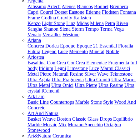
Argenta
Altissimo
Artech
Atenea
Blancos
Bonnet
Brennero
Capri
Courel
Dorset
Eastone
Etienne
Flodsten
Fontana
Frame
Godina
Gravity
Kalksten
Kenzo
Light Stone
Linz
Midas
Milena
Petra
Riven
Sangha
Shanon
Siena
Storm
Tempo
Terma
Vega
Venato
Versailles
Westone
Ariana
Concrea
Dorica
Epoque
Epoque 21
Essential
Floralia
Futura
Legend
Luce
Memento
Mineral
Nobile
Ariostea
Basaltina
Con.Crea
ConCrea
Elementae
Fragmenta full
body
Iridium
Legni
Limestone
Luce
Marmi Classici
Metal
Pietre Naturali
Resine
Silver Wave
Teknostone
Ultra Agata
Ultra Fragmenta
Ultra Graniti
Ultra Marmi
Ultra Metal
Ultra Onici
Ultra Pietre
Ultra Resine
Ultra
crystal
iCementi
ArkLam
Basic Line
Countertops
Marble
Stone
Style
Wood And
Concrete
Art And Natura
Basket Weave
Boston
Classic Glass
Drops
Equilibrio
Marble Mosaic
Mix
Murano Specchio
Octagon
Stonewood
Art&Natura Ceramica