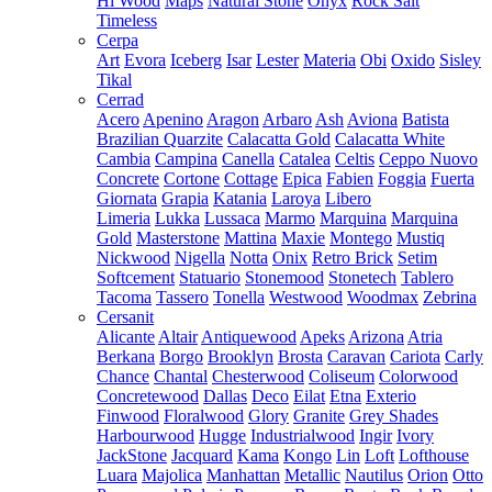
Hi Wood
Maps
Natural Stone
Onyx
Rock Salt
Timeless
Cerpa
Art
Evora
Iceberg
Isar
Lester
Materia
Obi
Oxido
Sisley
Tikal
Cerrad
Acero
Apenino
Aragon
Arbaro
Ash
Aviona
Batista
Brazilian Quarzite
Calacatta Gold
Calacatta White
Cambia
Campina
Canella
Catalea
Celtis
Ceppo Nuovo
Concrete
Cortone
Cottage
Epica
Fabien
Foggia
Fuerta
Giornata
Grapia
Katania
Laroya
Libero
Limeria
Lukka
Lussaca
Marmo
Marquina
Marquina
Gold
Masterstone
Mattina
Maxie
Montego
Mustiq
Nickwood
Nigella
Notta
Onix
Retro Brick
Setim
Softcement
Statuario
Stonemood
Stonetech
Tablero
Tacoma
Tassero
Tonella
Westwood
Woodmax
Zebrina
Cersanit
Alicante
Altair
Antiquewood
Apeks
Arizona
Atria
Berkana
Borgo
Brooklyn
Brosta
Caravan
Cariota
Carly
Chance
Chantal
Chesterwood
Coliseum
Colorwood
Concretewood
Dallas
Deco
Eilat
Etna
Exterio
Finwood
Floralwood
Glory
Granite
Grey Shades
Harbourwood
Hugge
Industrialwood
Ingir
Ivory
JackStone
Jacquard
Kama
Kongo
Lin
Loft
Lofthouse
Luara
Majolica
Manhattan
Metallic
Nautilus
Orion
Otto