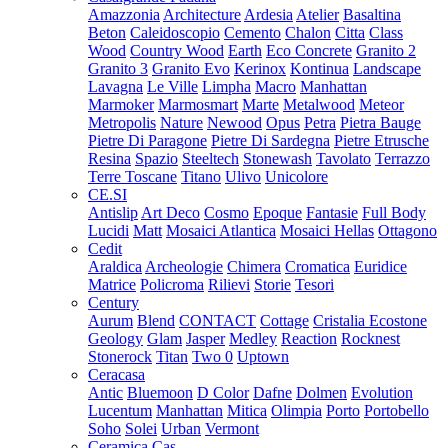
Amazzonia
Architecture
Ardesia
Atelier
Basaltina
Beton
Caleidoscopio
Cemento
Chalon
Citta
Class
Wood
Country Wood
Earth
Eco Concrete
Granito 2
Granito 3
Granito Evo
Kerinox
Kontinua
Landscape
Lavagna
Le Ville
Limpha
Macro
Manhattan
Marmoker
Marmosmart
Marte
Metalwood
Meteor
Metropolis
Nature
Newood
Opus
Petra
Pietra Bauge
Pietre Di Paragone
Pietre Di Sardegna
Pietre Etrusche
Resina
Spazio
Steeltech
Stonewash
Tavolato
Terrazzo
Terre Toscane
Titano
Ulivo
Unicolore
CE.SI
Antislip
Art Deco
Cosmo
Epoque
Fantasie
Full Body
Lucidi
Matt
Mosaici Atlantica
Mosaici Hellas
Ottagono
Cedit
Araldica
Archeologie
Chimera
Cromatica
Euridice
Matrice
Policroma
Rilievi
Storie
Tesori
Century
Aurum
Blend
CONTACT
Cottage
Cristalia
Ecostone
Geology
Glam
Jasper
Medley
Reaction
Rocknest
Stonerock
Titan
Two 0
Uptown
Ceracasa
Antic
Bluemoon
D Color
Dafne
Dolmen
Evolution
Lucentum
Manhattan
Mitica
Olimpia
Porto
Portobello
Soho
Solei
Urban
Vermont
Ceramica Cas