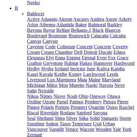
Neeko
B
Baldocer
Active
Adaggio
Akrom
Ancares
Andrea
Anore
Arkety
Arlon
Athenea
Atlantida
Baker
Balmoral
Barkley
Bayona
Bayur
Belfast
Bellagio-1
Black
Blancos
Boulevard
Boutonne
Brunswich
Calacatta
Calcutta
Canvas
Canyon
Cayenne
Code
Coliseum
Concept
Concrete
Coverty
Cream
Cream Chamber
Delf
Detroit
Ducale
Edges
Eleganza
Elyt
Enna
Epping
Eternal
Even
Fox
Grace
Grafton
Greystone
Habitat
Hakea
Hannover
Hardwood
Hedby
Hydra
Iceland
Invictus
June
Kaliva
Kamba
Kauri
Kavala
Kotibe
Kunny
Larchwood
Leeds
Liverpool
Lux Marmorea
Maia
Maine
Maryland
Michigan
Milos
Mon
Muretto
Naoki
Navora
Neve
Satin
Nexside
Nikea
Nimes
Niove
Noah
Ohio
Oneway
Otawa
Oxiline
Ozone
Parsel
Patmos
Pembrey
Pienza
Pierre
Piggot
Polaris
Portoro
Prospect
Quarzite
Quios
Raschel
Riscal
Riverdale
Rodano
Sanford
Savona
Seul
Shetland
Shira
Silver
Sitka
Solid
Statuario
Storm
Sunshine
Sutton
Tasos
Tennessee
Ural
Urban
Vancouver
Vanglih
Venice
Wacom
Wooden
Yale
York
Zermatt