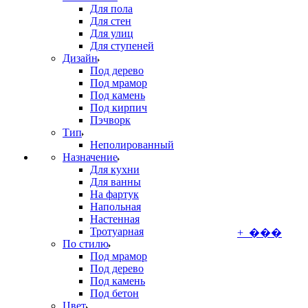
Для пола
Для стен
Для улиц
Для ступеней
Дизайн
Под дерево
Под мрамор
Под камень
Под кирпич
Пэчворк
Тип
Неполированный
Назначение
Для кухни
Для ванны
На фартук
Напольная
Настенная
Тротуарная
+ ���
По стилю
Под мрамор
Под дерево
Под камень
Под бетон
Цвет