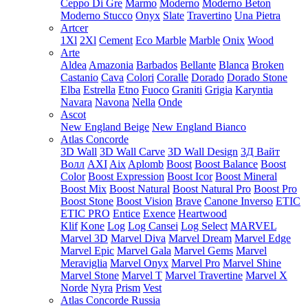
Ceppo Di Gre
Marmo
Moderno
Moderno Beton
Moderno Stucco
Onyx
Slate
Travertino
Una Pietra
Artcer
1Xl
2Xl
Cement
Eco Marble
Marble
Onix
Wood
Arte
Aldea
Amazonia
Barbados
Bellante
Blanca
Broken
Castanio
Cava
Colori
Coralle
Dorado
Dorado Stone
Elba
Estrella
Etno
Fuoco
Graniti
Grigia
Karyntia
Navara
Navona
Nella
Onde
Ascot
New England Beige
New England Bianco
Atlas Concorde
3D Wall
3D Wall Carve
3D Wall Design
3Д Вайт
Волл
AXI
Aix
Aplomb
Boost
Boost Balance
Boost
Color
Boost Expression
Boost Icor
Boost Mineral
Boost Mix
Boost Natural
Boost Natural Pro
Boost Pro
Boost Stone
Boost Vision
Brave
Canone Inverso
ETIC
ETIC PRO
Entice
Exence
Heartwood
Klif
Kone
Log
Log Cansei
Log Select
MARVEL
Marvel 3D
Marvel Diva
Marvel Dream
Marvel Edge
Marvel Epic
Marvel Gala
Marvel Gems
Marvel
Meraviglia
Marvel Onyx
Marvel Pro
Marvel Shine
Marvel Stone
Marvel T
Marvel Travertine
Marvel X
Norde
Nyra
Prism
Vest
Atlas Concorde Russia