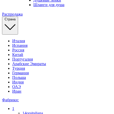
Душевые лейки
Шланги для душа
Распродажа
Страна
Италия
Испания
Россия
Китай
Португалия
Арабские Эмираты
Турция
Германия
Польша
Индия
ОАЭ
Иран
Фабрики:
1
14oraitaliana