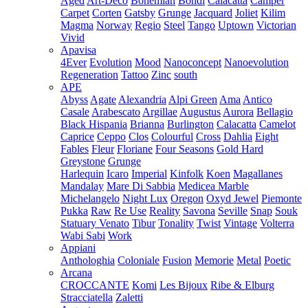
Aged
Art-Deco
Bohemian
Bondi
Calacatta
Camper
Carpet
Corten
Gatsby
Grunge
Jacquard
Joliet
Kilim
Magma
Norway
Regio
Steel
Tango
Uptown
Victorian
Vivid
Apavisa
4Ever
Evolution
Mood
Nanoconcept
Nanoevolution
Regeneration
Tattoo
Zinc
south
APE
Abyss
Agate
Alexandria
Alpi Green
Ama
Antico
Casale
Arabescato
Argillae
Augustus
Aurora
Bellagio
Black Hispania
Brianna
Burlington
Calacatta
Camelot
Caprice
Ceppo
Clos
Colourful
Cross
Dahlia
Eight
Fables
Fleur
Floriane
Four Seasons
Gold Hard
Greystone
Grunge
Harlequin
Icaro
Imperial
Kinfolk
Koen
Magallanes
Mandalay
Mare Di Sabbia
Medicea Marble
Michelangelo
Night Lux
Oregon
Oxyd Jewel
Piemonte
Pukka
Raw
Re Use
Reality
Savona
Seville
Snap
Souk
Statuary Venato
Tibur
Tonality
Twist
Vintage
Volterra
Wabi Sabi
Work
Appiani
Anthologhia
Coloniale
Fusion
Memorie
Metal
Poetic
Arcana
CROCCANTE
Komi
Les Bijoux
Ribe & Elburg
Stracciatella
Zaletti