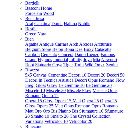
Bardelli
Basconi Home
Porcelain
Wood
Benadresa
Aral
Canaima
Daren
Halima
Nobile
Bestile
Greco
Nara
Bien
Agatha
Antique Carrara
Arch
Arcides
Arcturuse
Belgium Store
Beton
Bona Dea
Buxy
Calacatta
Caribou
Cemento
Concept
Daino Lienzo
Famous
Grand
Hypnos
Imperial
Infinity
Joya
Mia
Newport
Root
Statuario Goya
Tiger
Turin
Wild Onyx
Zenith
Bisazza
5x5
Canvas
Cementine
Decori 10
Decori 20
Decori 50
Decori In Tecnica Artistica
Decori Opus Romano
Flow
Fregi
Gloss
Glow
Le Gemme 10
Le Gemme 20
Miscele 10
Miscele 20
Miscele Flow
Miscele Opus
Romano
Opera 15
Opera 15 Gloss
Opera 15 Matt
Opera 25
Opera 25
Gloss
Opera 25 Matt
Opus Romano
Opus Romano
Matt
Oro
Oro Bis
Platino Bis
Sfumature 10
Sfumature
20
Smalto 10
Smalto 20
The Crystal Collection
Variations
Vetricolor 10
Vetricolor 20
Bluezone