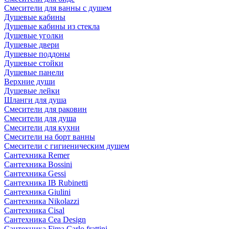
Смесители для ванны с душем
Душевые кабины
Душевые кабины из стекла
Душевые уголки
Душевые двери
Душевые поддоны
Душевые стойки
Душевые панели
Верхние души
Душевые лейки
Шланги для душа
Смесители для раковин
Смесители для душа
Смесители для кухни
Смесители на борт ванны
Смесители с гигиеническим душем
Сантехника Remer
Сантехника Bossini
Сантехника Gessi
Сантехника IB Rubinetti
Сантехника Giulini
Сантехника Nikolazzi
Сантехника Cisal
Сантехника Cea Design
Сантехника Fima Carlo frattini