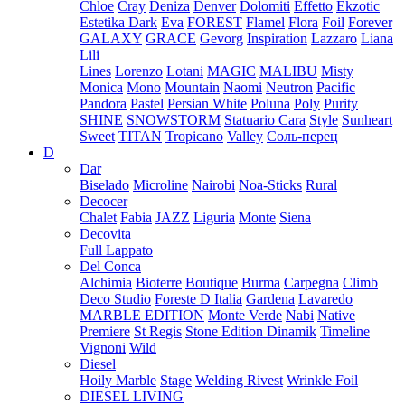
Chloe
Cray
Deniza
Denver
Dolomiti
Effetto
Ekzotic
Estetika Dark
Eva
FOREST
Flamel
Flora
Foil
Forever
GALAXY
GRACE
Gevorg
Inspiration
Lazzaro
Liana
Lili
Lines
Lorenzo
Lotani
MAGIC
MALIBU
Misty
Monica
Mono
Mountain
Naomi
Neutron
Pacific
Pandora
Pastel
Persian White
Poluna
Poly
Purity
SHINE
SNOWSTORM
Statuario Cara
Style
Sunheart
Sweet
TITAN
Tropicano
Valley
Соль-перец
D
Dar
Biselado
Microline
Nairobi
Noa-Sticks
Rural
Decocer
Chalet
Fabia
JAZZ
Liguria
Monte
Siena
Decovita
Full Lappato
Del Conca
Alchimia
Bioterre
Boutique
Burma
Carpegna
Climb
Deco Studio
Foreste D Italia
Gardena
Lavaredo
MARBLE EDITION
Monte Verde
Nabi
Native
Premiere
St Regis
Stone Edition Dinamik
Timeline
Vignoni
Wild
Diesel
Hoily Marble
Stage
Welding Rivest
Wrinkle Foil
DIESEL LIVING