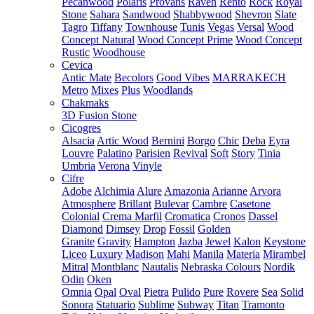
Pecanwood
Polaris
Provans
Raven
Rento
Rock
Royal
Stone
Sahara
Sandwood
Shabbywood
Shevron
Slate
Tagro
Tiffany
Townhouse
Tunis
Vegas
Versal
Wood
Concept Natural
Wood Concept Prime
Wood Concept
Rustic
Woodhouse
Cevica
Antic Mate
Becolors
Good Vibes
MARRAKECH
Metro
Mixes
Plus
Woodlands
Chakmaks
3D Fusion Stone
Cicogres
Alsacia
Artic Wood
Bernini
Borgo
Chic
Deba
Eyra
Louvre
Palatino
Parisien
Revival
Soft
Story
Tinia
Umbria
Verona
Vinyle
Cifre
Adobe
Alchimia
Alure
Amazonia
Arianne
Arvora
Atmosphere
Brillant
Bulevar
Cambre
Casetone
Colonial
Crema Marfil
Cromatica
Cronos
Dassel
Diamond
Dimsey
Drop
Fossil
Golden
Granite
Gravity
Hampton
Jazba
Jewel
Kalon
Keystone
Liceo
Luxury
Madison
Mahi
Manila
Materia
Mirambel
Mitral
Montblanc
Nautalis
Nebraska Colours
Nordik
Odin
Oken
Omnia
Opal
Oval
Pietra
Pulido
Pure
Rovere
Sea
Solid
Sonora
Statuario
Sublime
Subway
Titan
Tramonto