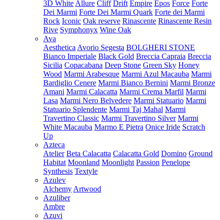
3D White
Allure
Cliff
Drift
Empire
Epos
Force
Forte
Dei Marmi
Forte Dei Marmi Quark
Forte dei Marmi
Rock
Iconic
Oak reserve
Rinascente
Rinascente Resin
Rive
Symphonyx
Wine Oak
Ava
Aesthetica
Avorio Segesta
BOLGHERI STONE
Bianco Imperiale
Black Gold
Breccia Capraia
Breccia
Sicilia
Copacabana
Deep Stone
Green Sky
Honey
Wood
Marmi Arabesque
Marmi Azul Macauba
Marmi
Bardiglio Cenere
Marmi Bianco Bernini
Marmi Bronze
Amani
Marmi Calacatta
Marmi Crema Marfil
Marmi
Lasa
Marmi Nero Belvedere
Marmi Statuario
Marmi
Statuario Splendente
Marmi Taj Mahal
Marmi
Travertino Classic
Marmi Travertino Silver
Marmi
White Macauba
Marmo E Pietra
Onice Iride
Scratch
Up
Azteca
Atelier
Beta Calacatta
Calacatta Gold
Domino
Ground
Habitat
Moonland
Moonlight
Passion
Penelope
Synthesis
Textyle
Azulev
Alchemy
Artwood
Azuliber
Ambre
Azuvi