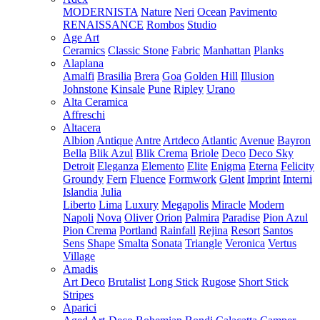
MODERNISTA
Nature
Neri
Ocean
Pavimento
RENAISSANCE
Rombos
Studio
Age Art
Ceramics
Classic Stone
Fabric
Manhattan
Planks
Alaplana
Amalfi
Brasilia
Brera
Goa
Golden Hill
Illusion
Johnstone
Kinsale
Pune
Ripley
Urano
Alta Ceramica
Affreschi
Altacera
Albion
Antique
Antre
Artdeco
Atlantic
Avenue
Bayron
Bella
Blik Azul
Blik Crema
Briole
Deco
Deco Sky
Detroit
Eleganza
Elemento
Elite
Enigma
Eterna
Felicity
Groundy
Fern
Fluence
Formwork
Glent
Imprint
Interni
Islandia
Julia
Liberto
Lima
Luxury
Megapolis
Miracle
Modern
Napoli
Nova
Oliver
Orion
Palmira
Paradise
Pion Azul
Pion Crema
Portland
Rainfall
Rejina
Resort
Santos
Sens
Shape
Smalta
Sonata
Triangle
Veronica
Vertus
Village
Amadis
Art Deco
Brutalist
Long Stick
Rugose
Short Stick
Stripes
Aparici