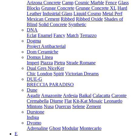
Arizona Concrete
Camp
Cosmic Marble
Fence
Glass
Blocks
Grunge Concrete
Grunge Concrete XL
Hard
Leather
Industrial Glass
Liquid Cosmo
Metal Perf
Mexican Cement
Ribbed
Ribbed Oxide
Shades of
Blind
Solid Concrete
Synthetic
DNA
Eclat
Enamel
Fancy
Match
Terrazzo
Dogma
Project Antibacterial
Dom Ceramiche
Domus Linea
Imperi
Piazza
Pietra
Strade Romane
Dual Gres NiceKer
Chic
London
Spirit
Victorian Dreams
DUE-G
BRECCIA PARADISO
Dune
Agadir
Amazonite
Ardesia
Baikal
Calacatta
Caronte
Cremabella
Diurne
Flat
Kit-Kat Mosaic
Leonardo
Mintons
Nusa
Quercus
Selene
Zement
Durstone
Indiga
Dvomo
Adrenaline
Ghost
Modular
Montecarlo
E